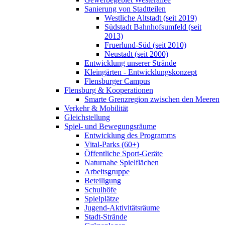
Sanierung von Stadtteilen
Westliche Altstadt (seit 2019)
Südstadt Bahnhofsumfeld (seit
2013)
Fruerlund-Süd (seit 2010)
Neustadt (seit 2000)
Entwicklung unserer Strände
Kleingärten - Entwicklungskonzept
Flensburger Campus
Flensburg & Kooperationen
Smarte Grenzregion zwischen den Meeren
Verkehr & Mobilität
Gleichstellung
Spiel- und Bewegungsräume
Entwicklung des Programms
Vital-Parks (60+)
Öffentliche Sport-Geräte
Naturnahe Spielflächen
Arbeitsgruppe
Beteiligung
Schulhöfe
Spielplätze
Jugend-Aktivitätsräume
Stadt-Strände