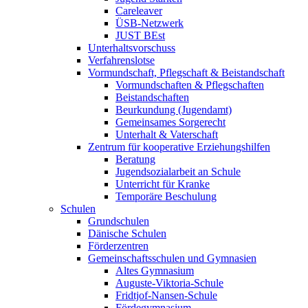
Careleaver
ÜSB-Netzwerk
JUST BEst
Unterhaltsvorschuss
Verfahrenslotse
Vormundschaft, Pflegschaft & Beistandschaft
Vormundschaften & Pflegschaften
Beistandschaften
Beurkundung (Jugendamt)
Gemeinsames Sorgerecht
Unterhalt & Vaterschaft
Zentrum für kooperative Erziehungshilfen
Beratung
Jugendsozialarbeit an Schule
Unterricht für Kranke
Temporäre Beschulung
Schulen
Grundschulen
Dänische Schulen
Förderzentren
Gemeinschaftsschulen und Gymnasien
Altes Gymnasium
Auguste-Viktoria-Schule
Fridtjof-Nansen-Schule
Fördegymnasium