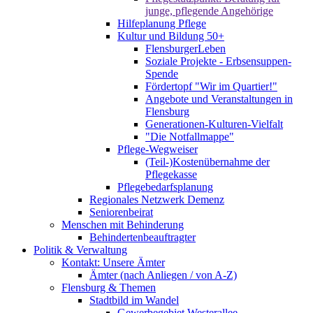
junge, pflegende Angehörige
Hilfeplanung Pflege
Kultur und Bildung 50+
FlensburgerLeben
Soziale Projekte - Erbsensuppen-
Spende
Fördertopf "Wir im Quartier!"
Angebote und Veranstaltungen in
Flensburg
Generationen-Kulturen-Vielfalt
"Die Notfallmappe"
Pflege-Wegweiser
(Teil-)Kostenübernahme der
Pflegekasse
Pflegebedarfsplanung
Regionales Netzwerk Demenz
Seniorenbeirat
Menschen mit Behinderung
Behindertenbeauftragter
Politik & Verwaltung
Kontakt: Unsere Ämter
Ämter (nach Anliegen / von A-Z)
Flensburg & Themen
Stadtbild im Wandel
Gewerbegebiet Westerallee