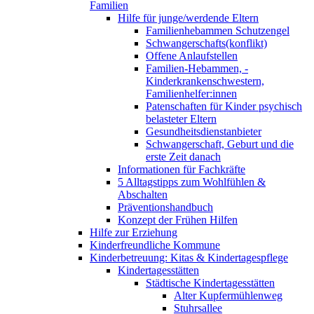
Familien
Hilfe für junge/werdende Eltern
Familienhebammen Schutzengel
Schwangerschafts(konflikt)
Offene Anlaufstellen
Familien-Hebammen, -
Kinderkrankenschwestern,
Familienhelfer:innen
Patenschaften für Kinder psychisch
belasteter Eltern
Gesundheitsdienstanbieter
Schwangerschaft, Geburt und die
erste Zeit danach
Informationen für Fachkräfte
5 Alltagstipps zum Wohlfühlen &
Abschalten
Präventionshandbuch
Konzept der Frühen Hilfen
Hilfe zur Erziehung
Kinderfreundliche Kommune
Kinderbetreuung: Kitas & Kindertagespflege
Kindertagesstätten
Städtische Kindertagesstätten
Alter Kupfermühlenweg
Stuhrsallee