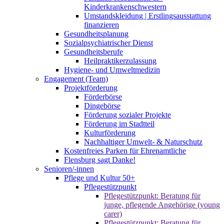
Kinderkrankenschwestern
Umstandskleidung | Erstlingsausstattung
finanzieren
Gesundheitsplanung
Sozialpsychiatrischer Dienst
Gesundheitsberufe
Heilpraktikerzulassung
Hygiene- und Umweltmedizin
Engagement (Team)
Projektförderung
Förderbörse
Dingebörse
Förderung sozialer Projekte
Förderung im Stadtteil
Kulturförderung
Nachhaltiger Umwelt- & Naturschutz
Kostenfreies Parken für Ehrenamtliche
Flensburg sagt Danke!
Senioren/-innen
Pflege und Kultur 50+
Pflegestützpunkt
Pflegestützpunkt: Beratung für
junge, pflegende Angehörige (young
carer)
Pflegestützpunkt: Beratung für