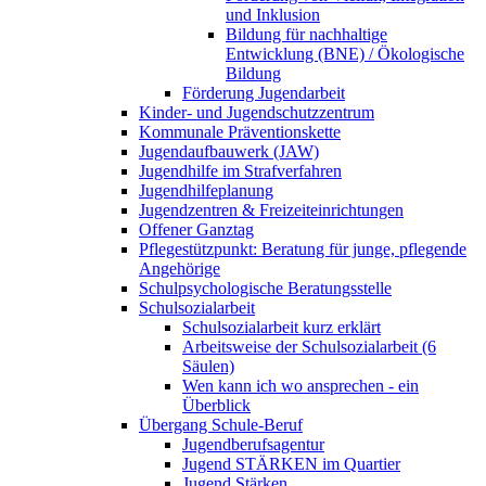
und Inklusion
Bildung für nachhaltige
Entwicklung (BNE) / Ökologische
Bildung
Förderung Jugendarbeit
Kinder- und Jugendschutzzentrum
Kommunale Präventionskette
Jugendaufbauwerk (JAW)
Jugendhilfe im Strafverfahren
Jugendhilfeplanung
Jugendzentren & Freizeiteinrichtungen
Offener Ganztag
Pflegestützpunkt: Beratung für junge, pflegende
Angehörige
Schulpsychologische Beratungsstelle
Schulsozialarbeit
Schulsozialarbeit kurz erklärt
Arbeitsweise der Schulsozialarbeit (6
Säulen)
Wen kann ich wo ansprechen - ein
Überblick
Übergang Schule-Beruf
Jugendberufsagentur
Jugend STÄRKEN im Quartier
Jugend Stärken