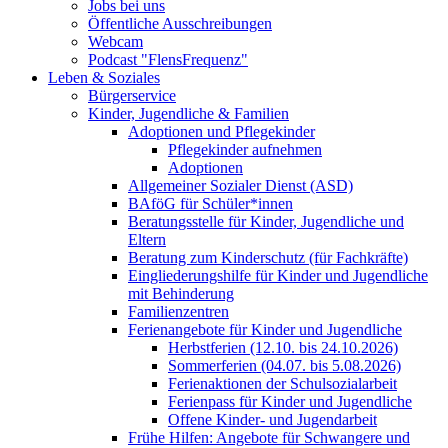
Jobs bei uns
Öffentliche Ausschreibungen
Webcam
Podcast "FlensFrequenz"
Leben & Soziales
Bürgerservice
Kinder, Jugendliche & Familien
Adoptionen und Pflegekinder
Pflegekinder aufnehmen
Adoptionen
Allgemeiner Sozialer Dienst (ASD)
BAföG für Schüler*innen
Beratungsstelle für Kinder, Jugendliche und
Eltern
Beratung zum Kinderschutz (für Fachkräfte)
Eingliederungshilfe für Kinder und Jugendliche
mit Behinderung
Familienzentren
Ferienangebote für Kinder und Jugendliche
Herbstferien (12.10. bis 24.10.2026)
Sommerferien (04.07. bis 5.08.2026)
Ferienaktionen der Schulsozialarbeit
Ferienpass für Kinder und Jugendliche
Offene Kinder- und Jugendarbeit
Frühe Hilfen: Angebote für Schwangere und