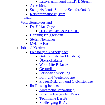
Ratsversammlung im LIVE Stream
Ausschüsse
Stadtpräsidentin Susanne Schäfer-Quäck
Ratsinformationssystem
Stadtrecht
Verwaltungsvorstand
Dr. Fabian Geyer
"Klönschnack & Klartext"
Henning Brüggemann
Stefan Niemöller
Melanie Bach
Job und Karriere
Flensburg als Arbeitgeber
Gute Gründe für Flensburg
Übersichtskarte
Work-Life-Balance
Gesundheit
Personalentwicklung
Fort- und Weiterbildung
Frauenförderung und Gleichstellung
Ihr Einstieg bei uns
Allgemeine Verwaltung
Sozialpädagogischer Bereich
Technische Berufe
Studiengang B. A.