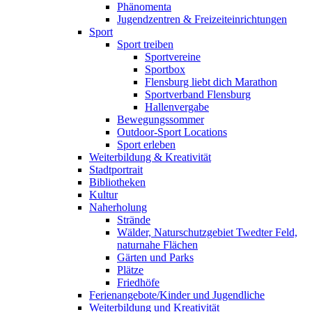
Phänomenta
Jugendzentren & Freizeiteinrichtungen
Sport
Sport treiben
Sportvereine
Sportbox
Flensburg liebt dich Marathon
Sportverband Flensburg
Hallenvergabe
Bewegungssommer
Outdoor-Sport Locations
Sport erleben
Weiterbildung & Kreativität
Stadtportrait
Bibliotheken
Kultur
Naherholung
Strände
Wälder, Naturschutzgebiet Twedter Feld,
naturnahe Flächen
Gärten und Parks
Plätze
Friedhöfe
Ferienangebote/Kinder und Jugendliche
Weiterbildung und Kreativität