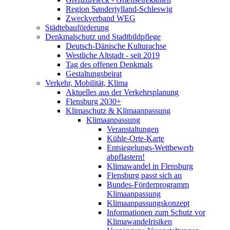
Region Sønderjylland-Schleswig
Zweckverband WEG
Städtebauförderung
Denkmalschutz und Stadtbildpflege
Deutsch-Dänische Kulturachse
Westliche Altstadt - seit 2019
Tag des offenen Denkmals
Gestaltungsbeirat
Verkehr, Mobilität, Klima
Aktuelles aus der Verkehrsplanung
Flensburg 2030+
Klimaschutz & Klimaanpassung
Klimaanpassung
Veranstaltungen
Kühle-Orte-Karte
Entsiegelungs-Wettbewerb
abpflastern!
Klimawandel in Flensburg
Flensburg passt sich an
Bundes-Förderprogramm
Klimaanpassung
Klimaanpassungskonzept
Informationen zum Schutz vor
Klimawandelrisiken