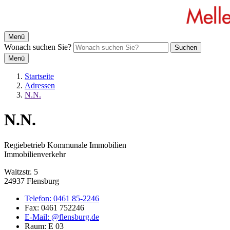
Menü
Wonach suchen Sie?
Suchen
Menü
Startseite
Adressen
N.N.
N.N.
Regiebetrieb Kommunale Immobilien
Immobilienverkehr
Waitzstr. 5
24937 Flensburg
Telefon:
0461 85-2246
Fax:
0461 752246
E-Mail:
@flensburg.de
Raum: E 03