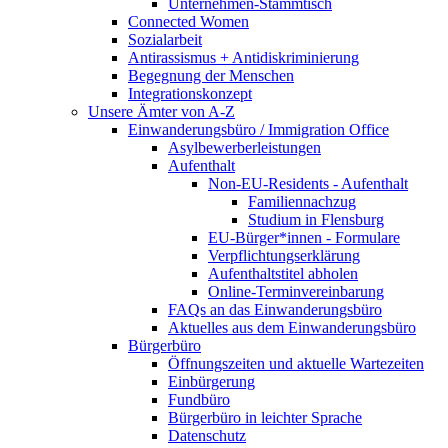
Unternehmen-Stammtisch
Connected Women
Sozialarbeit
Antirassismus + Antidiskriminierung
Begegnung der Menschen
Integrationskonzept
Unsere Ämter von A-Z
Einwanderungsbüro / Immigration Office
Asylbewerberleistungen
Aufenthalt
Non-EU-Residents - Aufenthalt
Familiennachzug
Studium in Flensburg
EU-Bürger*innen - Formulare
Verpflichtungserklärung
Aufenthaltstitel abholen
Online-Terminvereinbarung
FAQs an das Einwanderungsbüro
Aktuelles aus dem Einwanderungsbüro
Bürgerbüro
Öffnungszeiten und aktuelle Wartezeiten
Einbürgerung
Fundbüro
Bürgerbüro in leichter Sprache
Datenschutz