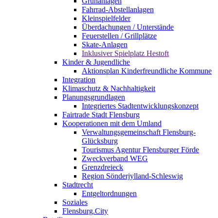
Grünanlagen
Fahrrad-Abstellanlagen
Kleinspielfelder
Überdachungen / Unterstände
Feuerstellen / Grillplätze
Skate-Anlagen
Inklusiver Spielplatz Hestoft
Kinder & Jugendliche
Aktionsplan Kinderfreundliche Kommune
Integration
Klimaschutz & Nachhaltigkeit
Planungsgrundlagen
Integriertes Stadtentwicklungskonzept
Fairtrade Stadt Flensburg
Kooperationen mit dem Umland
Verwaltungsgemeinschaft Flensburg-
Glücksburg
Tourismus Agentur Flensburger Förde
Zweckverband WEG
Grenzdreieck
Region Sönderjylland-Schleswig
Stadtrecht
Entgeltordnungen
Soziales
Flensburg.City