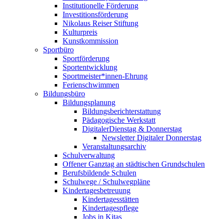
Institutionelle Förderung
Investitionsförderung
Nikolaus Reiser Stiftung
Kulturpreis
Kunstkommission
Sportbüro
Sportförderung
Sportentwicklung
Sportmeister*innen-Ehrung
Ferienschwimmen
Bildungsbüro
Bildungsplanung
Bildungsberichterstattung
Pädagogische Werkstatt
DigitalerDienstag & Donnerstag
Newsletter Digitaler Donnerstag
Veranstaltungsarchiv
Schulverwaltung
Offener Ganztag an städtischen Grundschulen
Berufsbildende Schulen
Schulwege / Schulwegpläne
Kindertagesbetreuung
Kindertagesstätten
Kindertagespflege
Jobs in Kitas