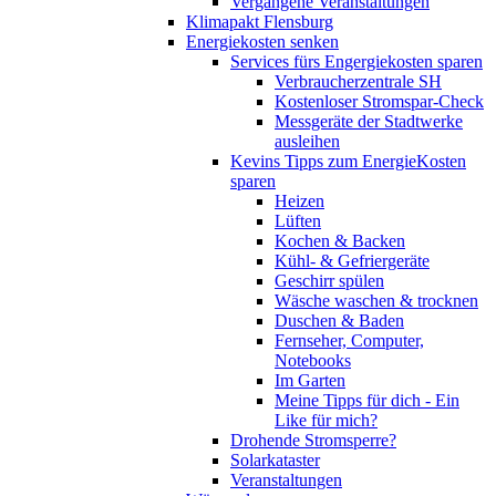
Vergangene Veranstaltungen
Klimapakt Flensburg
Energiekosten senken
Services fürs Engergiekosten sparen
Verbraucherzentrale SH
Kostenloser Stromspar-Check
Messgeräte der Stadtwerke
ausleihen
Kevins Tipps zum EnergieKosten
sparen
Heizen
Lüften
Kochen & Backen
Kühl- & Gefriergeräte
Geschirr spülen
Wäsche waschen & trocknen
Duschen & Baden
Fernseher, Computer,
Notebooks
Im Garten
Meine Tipps für dich - Ein
Like für mich?
Drohende Stromsperre?
Solarkataster
Veranstaltungen