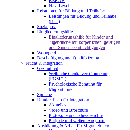
BERAB
Next Level
Leistungen für Bildung und Teilhabe
Leistungen für Bildung und Teilhabe
(BuT)
Sozialpass
Eingliederungshilfe
Eingliederungshilfe für Kinder und
Jugendliche mit körperlichen, geistigen
oder Sinnesbeeinträchtigungen
Wohngeld
Beschäftigung und Qualifizierung
Flucht & Integration
Gesundheit
Weibliche Genitalverstümmelung
(FGM/C)
Psychologische Beratung für
Migrant:innen
Sprache
Runder Tisch für Integration
Aktuelles
Video und Broschüre
Protokolle und Jahresberichte
Projekte und weitere Angebote
Ausbildung & Arbeit für Migrant:innen