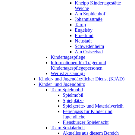
Kneipp Kindertagestätte
Weiche
Am Sophienhof
Johannisstraße
Tarup
Engelsby
Fruerlund
Neustadt
Schwedenheim
Am Ostseebad
Kindertagespflege
Informationen für Träger und
Kindertagespflegepersonen
Wer ist zuständig?
Kinder- und Jugendärztlicher Dienst (KJÄD)
Kinder- und Jugendbüro
Team Spielmobil
Spielmobil
Spielplätze
Spielgeräte- und Materialverleih
Ferienpass für Kinder und
Jugendliche
Flensburger Spielenacht
Team Sozialarbeit
Aktuelles aus diesem Bereich