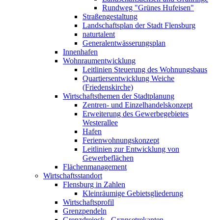
Rundweg "Grünes Hufeisen"
Straßengestaltung
Landschaftsplan der Stadt Flensburg
naturtalent
Generalentwässerungsplan
Innenhafen
Wohnraumentwicklung
Leitlinien Steuerung des Wohnungsbaus
Quartiersentwicklung Weiche
(Friedenskirche)
Wirtschaftsthemen der Stadtplanung
Zentren- und Einzelhandelskonzept
Erweiterung des Gewerbegebietes
Westerallee
Hafen
Ferienwohnungskonzept
Leitlinien zur Entwicklung von
Gewerbeflächen
Flächenmanagement
Wirtschaftsstandort
Flensburg in Zahlen
Kleinräumige Gebietsgliederung
Wirtschaftsprofil
Grenzpendeln
Grenzdreieck - Grænsetrekanten