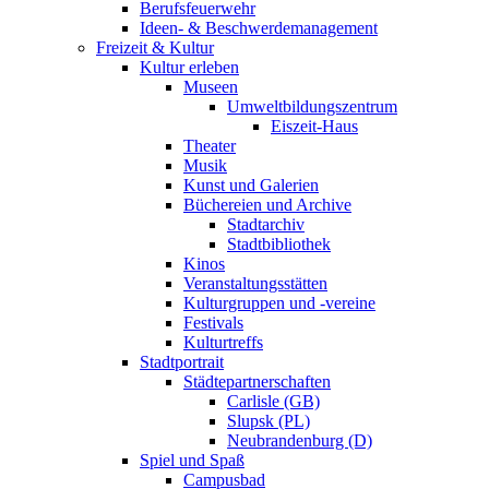
Berufsfeuerwehr
Ideen- & Beschwerdemanagement
Freizeit & Kultur
Kultur erleben
Museen
Umweltbildungszentrum
Eiszeit-Haus
Theater
Musik
Kunst und Galerien
Büchereien und Archive
Stadtarchiv
Stadtbibliothek
Kinos
Veranstaltungsstätten
Kulturgruppen und -vereine
Festivals
Kulturtreffs
Stadtportrait
Städtepartnerschaften
Carlisle (GB)
Slupsk (PL)
Neubrandenburg (D)
Spiel und Spaß
Campusbad