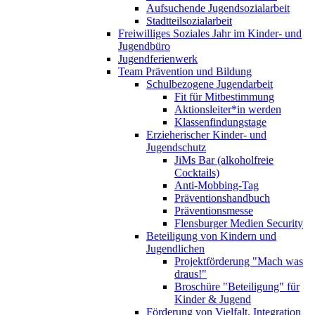
Aufsuchende Jugendsozialarbeit
Stadtteilsozialarbeit
Freiwilliges Soziales Jahr im Kinder- und
Jugendbüro
Jugendferienwerk
Team Prävention und Bildung
Schulbezogene Jugendarbeit
Fit für Mitbestimmung
Aktionsleiter*in werden
Klassenfindungstage
Erzieherischer Kinder- und
Jugendschutz
JiMs Bar (alkoholfreie
Cocktails)
Anti-Mobbing-Tag
Präventionshandbuch
Präventionsmesse
Flensburger Medien Security
Beteiligung von Kindern und
Jugendlichen
Projektförderung "Mach was
draus!"
Broschüre "Beteiligung" für
Kinder & Jugend
Förderung von Vielfalt, Integration