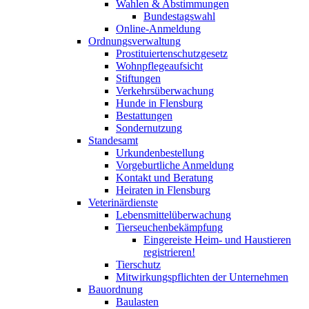
Wahlen & Abstimmungen
Bundestagswahl
Online-Anmeldung
Ordnungsverwaltung
Prostituiertenschutzgesetz
Wohnpflegeaufsicht
Stiftungen
Verkehrsüberwachung
Hunde in Flensburg
Bestattungen
Sondernutzung
Standesamt
Urkundenbestellung
Vorgeburtliche Anmeldung
Kontakt und Beratung
Heiraten in Flensburg
Veterinärdienste
Lebensmittelüberwachung
Tierseuchenbekämpfung
Eingereiste Heim- und Haustieren
registrieren!
Tierschutz
Mitwirkungspflichten der Unternehmen
Bauordnung
Baulasten