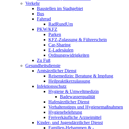
Verkehr
Baustellen im Stadtgebiet
Bus
Fahrrad
RadRundUm
PKW/KFZ
Parken
KFZ-Zulassung & Führerschein
Car-Sharing
E-Ladesäulen
Ordnungswidrigkeiten
Zu Fuß
Gesundheitsdienste
Amtsärztlicher Dienst
Reisemedizin: Beratung & Impfung
Heilpraktikerzulassung
Infektionsschutz
Hygiene & Umweltmedizin
Badewasserqualität
Hafenärztlicher Dienst
Verhaltenstipps und Hygienemaßnahmen
Hygienebelehrung
Freiverkäufliche Arzneimittel
Kinder- und Jugendärztlicher Dienst
Familien-Hebammen & -