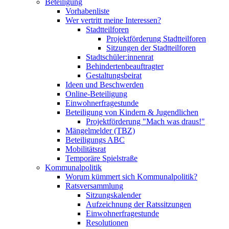
Beteiligung
Vorhabenliste
Wer vertritt meine Interessen?
Stadtteilforen
Projektförderung Stadtteilforen
Sitzungen der Stadtteilforen
Stadtschüler:innenrat
Behindertenbeauftragter
Gestaltungsbeirat
Ideen und Beschwerden
Online-Beteiligung
Einwohnerfragestunde
Beteiligung von Kindern & Jugendlichen
Projektförderung "Mach was draus!"
Mängelmelder (TBZ)
Beteiligungs ABC
Mobilitätsrat
Temporäre Spielstraße
Kommunalpolitik
Worum kümmert sich Kommunalpolitik?
Ratsversammlung
Sitzungskalender
Aufzeichnung der Ratssitzungen
Einwohnerfragestunde
Resolutionen