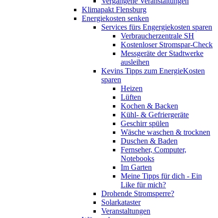
Vergangene Veranstaltungen
Klimapakt Flensburg
Energiekosten senken
Services fürs Engergiekosten sparen
Verbraucherzentrale SH
Kostenloser Stromspar-Check
Messgeräte der Stadtwerke
ausleihen
Kevins Tipps zum EnergieKosten
sparen
Heizen
Lüften
Kochen & Backen
Kühl- & Gefriergeräte
Geschirr spülen
Wäsche waschen & trocknen
Duschen & Baden
Fernseher, Computer,
Notebooks
Im Garten
Meine Tipps für dich - Ein
Like für mich?
Drohende Stromsperre?
Solarkataster
Veranstaltungen