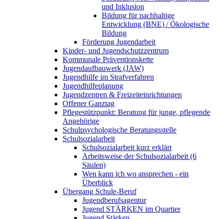
und Inklusion
Bildung für nachhaltige
Entwicklung (BNE) / Ökologische
Bildung
Förderung Jugendarbeit
Kinder- und Jugendschutzzentrum
Kommunale Präventionskette
Jugendaufbauwerk (JAW)
Jugendhilfe im Strafverfahren
Jugendhilfeplanung
Jugendzentren & Freizeiteinrichtungen
Offener Ganztag
Pflegestützpunkt: Beratung für junge, pflegende
Angehörige
Schulpsychologische Beratungsstelle
Schulsozialarbeit
Schulsozialarbeit kurz erklärt
Arbeitsweise der Schulsozialarbeit (6
Säulen)
Wen kann ich wo ansprechen - ein
Überblick
Übergang Schule-Beruf
Jugendberufsagentur
Jugend STÄRKEN im Quartier
Jugend Stärken