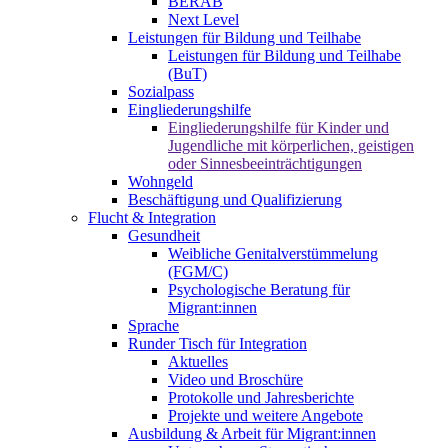
BERAB
Next Level
Leistungen für Bildung und Teilhabe
Leistungen für Bildung und Teilhabe
(BuT)
Sozialpass
Eingliederungshilfe
Eingliederungshilfe für Kinder und
Jugendliche mit körperlichen, geistigen
oder Sinnesbeeinträchtigungen
Wohngeld
Beschäftigung und Qualifizierung
Flucht & Integration
Gesundheit
Weibliche Genitalverstümmelung
(FGM/C)
Psychologische Beratung für
Migrant:innen
Sprache
Runder Tisch für Integration
Aktuelles
Video und Broschüre
Protokolle und Jahresberichte
Projekte und weitere Angebote
Ausbildung & Arbeit für Migrant:innen