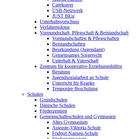
Careleaver
ÜSB-Netzwerk
JUST BEst
Unterhaltsvorschuss
Verfahrenslotse
Vormundschaft, Pflegschaft & Beistandschaft
Vormundschaften & Pflegschaften
Beistandschaften
Beurkundung (Jugendamt)
Gemeinsames Sorgerecht
Unterhalt & Vaterschaft
Zentrum für kooperative Erziehungshilfen
Beratung
Jugendsozialarbeit an Schule
Unterricht für Kranke
Temporäre Beschulung
Schulen
Grundschulen
Dänische Schulen
Förderzentren
Gemeinschaftsschulen und Gymnasien
Altes Gymnasium
Auguste-Viktoria-Schule
Fridtjof-Nansen-Schule
Fördegymnasium