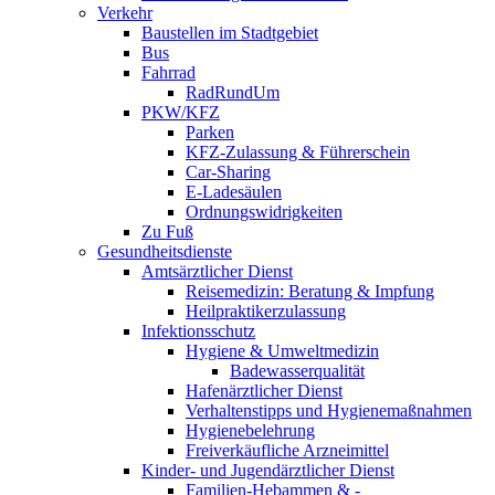
Verkehr
Baustellen im Stadtgebiet
Bus
Fahrrad
RadRundUm
PKW/KFZ
Parken
KFZ-Zulassung & Führerschein
Car-Sharing
E-Ladesäulen
Ordnungswidrigkeiten
Zu Fuß
Gesundheitsdienste
Amtsärztlicher Dienst
Reisemedizin: Beratung & Impfung
Heilpraktikerzulassung
Infektionsschutz
Hygiene & Umweltmedizin
Badewasserqualität
Hafenärztlicher Dienst
Verhaltenstipps und Hygienemaßnahmen
Hygienebelehrung
Freiverkäufliche Arzneimittel
Kinder- und Jugendärztlicher Dienst
Familien-Hebammen & -