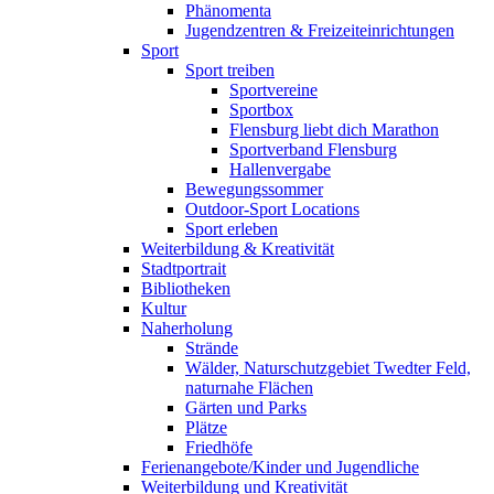
Phänomenta
Jugendzentren & Freizeiteinrichtungen
Sport
Sport treiben
Sportvereine
Sportbox
Flensburg liebt dich Marathon
Sportverband Flensburg
Hallenvergabe
Bewegungssommer
Outdoor-Sport Locations
Sport erleben
Weiterbildung & Kreativität
Stadtportrait
Bibliotheken
Kultur
Naherholung
Strände
Wälder, Naturschutzgebiet Twedter Feld,
naturnahe Flächen
Gärten und Parks
Plätze
Friedhöfe
Ferienangebote/Kinder und Jugendliche
Weiterbildung und Kreativität