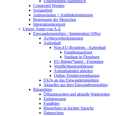
Unternehmen-Stammtisch
Connected Women
Sozialarbeit
Antirassismus + Antidiskriminierung
Begegnung der Menschen
Integrationskonzept
Unsere Ämter von A-Z
Einwanderungsbüro / Immigration Office
Asylbewerberleistungen
Aufenthalt
Non-EU-Residents - Aufenthalt
Familiennachzug
Studium in Flensburg
EU-Bürger*innen - Formulare
Verpflichtungserklärung
Aufenthaltstitel abholen
Online-Terminvereinbarung
FAQs an das Einwanderungsbüro
Aktuelles aus dem Einwanderungsbüro
Bürgerbüro
Öffnungszeiten und aktuelle Wartezeiten
Einbürgerung
Fundbüro
Bürgerbüro in leichter Sprache
Datenschutz