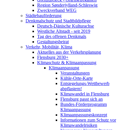
Region Sønderjylland-Schleswig
Zweckverband WEG
Städtebauförderung
Denkmalschutz und Stadtbildpflege
Deutsch-Dänische Kulturachse
Westliche Altstadt - seit 2019
Tag des offenen Denkmals
Gestaltungsbeirat
Verkehr, Mobilität, Klima
Aktuelles aus der Verkehrsplanung
Flensburg 2030+
Klimaschutz & Klimaanpassung
Klimaanpassung
Veranstaltungen
Kühle-Orte-Karte
Entsiegelungs-Wettbewerb
abpflastern!
Klimawandel in Flensburg
Flensburg passt sich an
Bundes-Förderprogramm
Klimaanpassung
Klimaanpassungskonzept
Informationen zum Schutz vor
Klimawandelrisiken