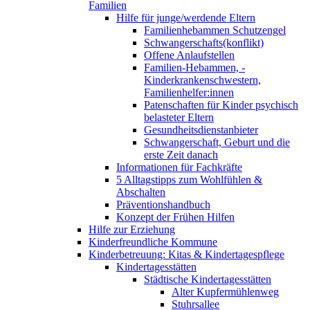
Familien
Hilfe für junge/werdende Eltern
Familienhebammen Schutzengel
Schwangerschafts(konflikt)
Offene Anlaufstellen
Familien-Hebammen, -
Kinderkrankenschwestern,
Familienhelfer:innen
Patenschaften für Kinder psychisch
belasteter Eltern
Gesundheitsdienstanbieter
Schwangerschaft, Geburt und die
erste Zeit danach
Informationen für Fachkräfte
5 Alltagstipps zum Wohlfühlen &
Abschalten
Präventionshandbuch
Konzept der Frühen Hilfen
Hilfe zur Erziehung
Kinderfreundliche Kommune
Kinderbetreuung: Kitas & Kindertagespflege
Kindertagesstätten
Städtische Kindertagesstätten
Alter Kupfermühlenweg
Stuhrsallee