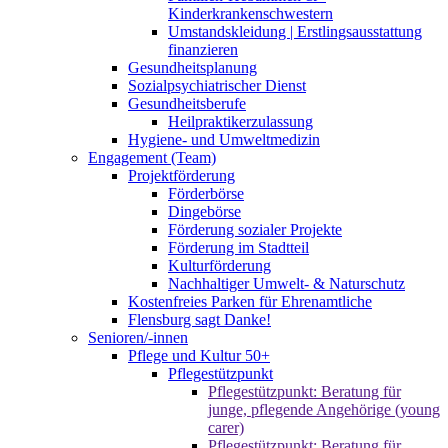
Kinderkrankenschwestern
Umstandskleidung | Erstlingsausstattung
finanzieren
Gesundheitsplanung
Sozialpsychiatrischer Dienst
Gesundheitsberufe
Heilpraktikerzulassung
Hygiene- und Umweltmedizin
Engagement (Team)
Projektförderung
Förderbörse
Dingebörse
Förderung sozialer Projekte
Förderung im Stadtteil
Kulturförderung
Nachhaltiger Umwelt- & Naturschutz
Kostenfreies Parken für Ehrenamtliche
Flensburg sagt Danke!
Senioren/-innen
Pflege und Kultur 50+
Pflegestützpunkt
Pflegestützpunkt: Beratung für
junge, pflegende Angehörige (young
carer)
Pflegestützpunkt: Beratung für