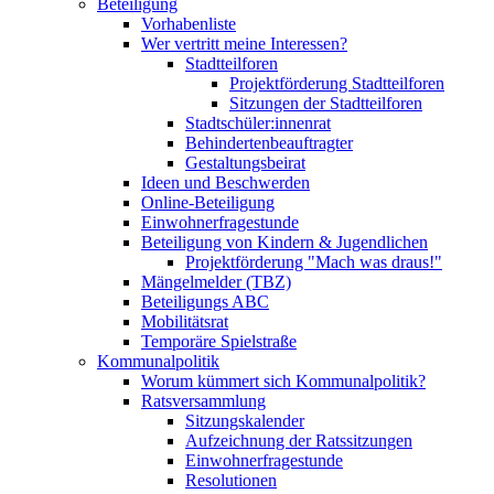
Beteiligung
Vorhabenliste
Wer vertritt meine Interessen?
Stadtteilforen
Projektförderung Stadtteilforen
Sitzungen der Stadtteilforen
Stadtschüler:innenrat
Behindertenbeauftragter
Gestaltungsbeirat
Ideen und Beschwerden
Online-Beteiligung
Einwohnerfragestunde
Beteiligung von Kindern & Jugendlichen
Projektförderung "Mach was draus!"
Mängelmelder (TBZ)
Beteiligungs ABC
Mobilitätsrat
Temporäre Spielstraße
Kommunalpolitik
Worum kümmert sich Kommunalpolitik?
Ratsversammlung
Sitzungskalender
Aufzeichnung der Ratssitzungen
Einwohnerfragestunde
Resolutionen