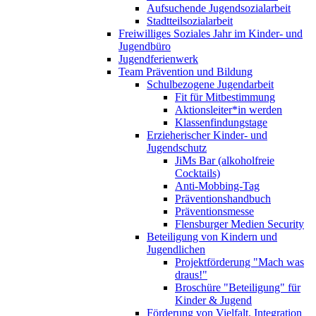
Aufsuchende Jugendsozialarbeit
Stadtteilsozialarbeit
Freiwilliges Soziales Jahr im Kinder- und
Jugendbüro
Jugendferienwerk
Team Prävention und Bildung
Schulbezogene Jugendarbeit
Fit für Mitbestimmung
Aktionsleiter*in werden
Klassenfindungstage
Erzieherischer Kinder- und
Jugendschutz
JiMs Bar (alkoholfreie
Cocktails)
Anti-Mobbing-Tag
Präventionshandbuch
Präventionsmesse
Flensburger Medien Security
Beteiligung von Kindern und
Jugendlichen
Projektförderung "Mach was
draus!"
Broschüre "Beteiligung" für
Kinder & Jugend
Förderung von Vielfalt, Integration