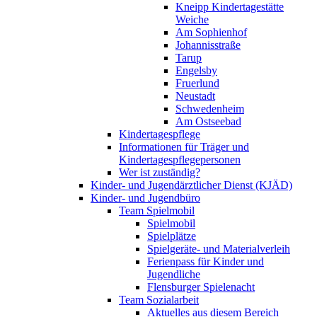
Kneipp Kindertagestätte
Weiche
Am Sophienhof
Johannisstraße
Tarup
Engelsby
Fruerlund
Neustadt
Schwedenheim
Am Ostseebad
Kindertagespflege
Informationen für Träger und
Kindertagespflegepersonen
Wer ist zuständig?
Kinder- und Jugendärztlicher Dienst (KJÄD)
Kinder- und Jugendbüro
Team Spielmobil
Spielmobil
Spielplätze
Spielgeräte- und Materialverleih
Ferienpass für Kinder und
Jugendliche
Flensburger Spielenacht
Team Sozialarbeit
Aktuelles aus diesem Bereich