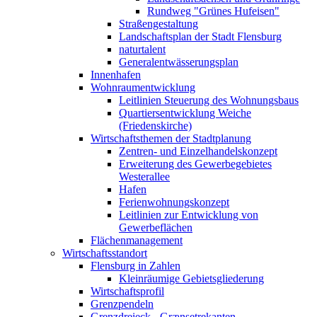
Rundweg "Grünes Hufeisen"
Straßengestaltung
Landschaftsplan der Stadt Flensburg
naturtalent
Generalentwässerungsplan
Innenhafen
Wohnraumentwicklung
Leitlinien Steuerung des Wohnungsbaus
Quartiersentwicklung Weiche
(Friedenskirche)
Wirtschaftsthemen der Stadtplanung
Zentren- und Einzelhandelskonzept
Erweiterung des Gewerbegebietes
Westerallee
Hafen
Ferienwohnungskonzept
Leitlinien zur Entwicklung von
Gewerbeflächen
Flächenmanagement
Wirtschaftsstandort
Flensburg in Zahlen
Kleinräumige Gebietsgliederung
Wirtschaftsprofil
Grenzpendeln
Grenzdreieck - Grænsetrekanten