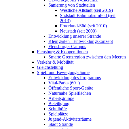
Sanierung von Stadtteilen
Westliche Altstadt (seit 2019)
Südstadt Bahnhofsumfeld (seit
2013)
Fruerlund-Süd (seit 2010)
Neustadt (seit 2000)
Entwicklung unserer Strände
Kleingärten - Entwicklungskonzept
Flensburger Campus
Flensburg & Kooperationen
Smarte Grenzregion zwischen den Meeren
Verkehr & Mobilität
Gleichstellung
Spiel- und Bewegungsräume
Entwicklung des Programms
Vital-Parks (60+)
Öffentliche Sport-Geräte
Naturnahe Spielflächen
Arbeitsgruppe
Beteiligung
Schulhöfe
Spielplätze
Jugend-Aktivitätsräume
Stadt-Strände