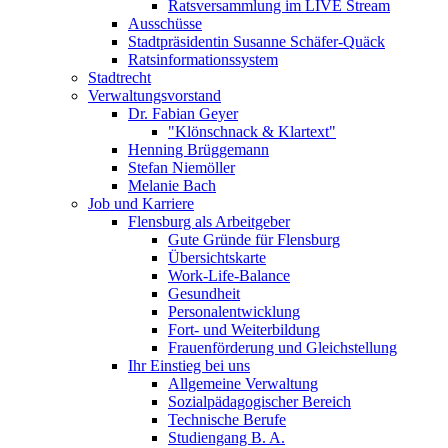
Ratsversammlung im LIVE Stream
Ausschüsse
Stadtpräsidentin Susanne Schäfer-Quäck
Ratsinformationssystem
Stadtrecht
Verwaltungsvorstand
Dr. Fabian Geyer
"Klönschnack & Klartext"
Henning Brüggemann
Stefan Niemöller
Melanie Bach
Job und Karriere
Flensburg als Arbeitgeber
Gute Gründe für Flensburg
Übersichtskarte
Work-Life-Balance
Gesundheit
Personalentwicklung
Fort- und Weiterbildung
Frauenförderung und Gleichstellung
Ihr Einstieg bei uns
Allgemeine Verwaltung
Sozialpädagogischer Bereich
Technische Berufe
Studiengang B. A.