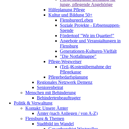
junge, pflegende Angehörige
Hilfeplanung Pflege
Kultur und Bildung 50+
FlensburgerLeben
Soziale Projekte - Erbsensuppen-
Spende
Fördertopf "Wir im Quartier!"
Angebote und Veranstaltungen in
Flensburg
Generationen-Kulturen-Vielfalt
"Die Notfallmappe"
Pflege-Wegweiser
(Teil-)Kostenübernahme der
Pflegekasse
Pflegebedarfsplanung
Regionales Netzwerk Demenz
Seniorenbeirat
Menschen mit Behinderung
Behindertenbeauftragter
Politik & Verwaltung
Kontakt: Unsere Ämter
Ämter (nach Anliegen / von A-Z)
Flensburg & Themen
Stadtbild im Wandel
Gewerbegebiet Westerallee