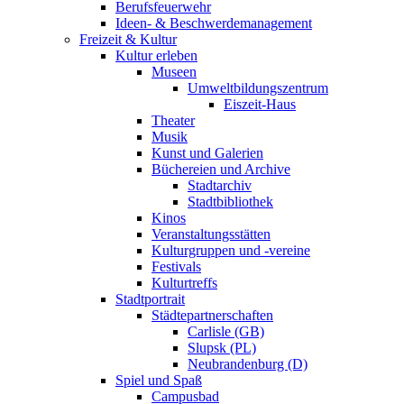
Berufsfeuerwehr
Ideen- & Beschwerdemanagement
Freizeit & Kultur
Kultur erleben
Museen
Umweltbildungszentrum
Eiszeit-Haus
Theater
Musik
Kunst und Galerien
Büchereien und Archive
Stadtarchiv
Stadtbibliothek
Kinos
Veranstaltungsstätten
Kulturgruppen und -vereine
Festivals
Kulturtreffs
Stadtportrait
Städtepartnerschaften
Carlisle (GB)
Slupsk (PL)
Neubrandenburg (D)
Spiel und Spaß
Campusbad