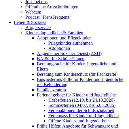
Jobs bei uns
Öffentliche Ausschreibungen
Webcam
Podcast "FlensFrequenz"
Leben & Soziales
Bürgerservice
Kinder, Jugendliche & Familien
Adoptionen und Pflegekinder
Pflegekinder aufnehmen
Adoptionen
Allgemeiner Sozialer Dienst (ASD)
BAföG für Schüler*innen
Beratungsstelle für Kinder, Jugendliche und
Eltern
Beratung zum Kinderschutz (für Fachkräfte)
Eingliederungshilfe für Kinder und Jugendliche
mit Behinderung
Familienzentren
Ferienangebote für Kinder und Jugendliche
Herbstferien (12.10. bis 24.10.2026)
Sommerferien (04.07. bis 5.08.2026)
Ferienaktionen der Schulsozialarbeit
Ferienpass für Kinder und Jugendliche
Offene Kinder- und Jugendarbeit
Frühe Hilfen: Angebote für Schwangere und