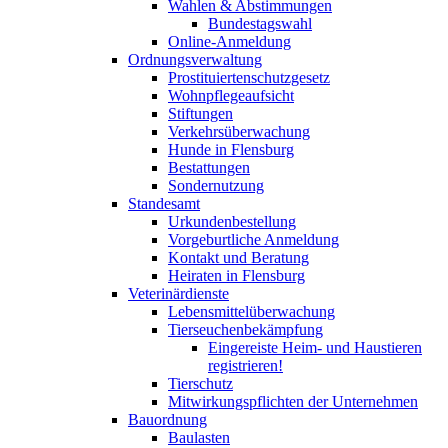
Wahlen & Abstimmungen
Bundestagswahl
Online-Anmeldung
Ordnungsverwaltung
Prostituiertenschutzgesetz
Wohnpflegeaufsicht
Stiftungen
Verkehrsüberwachung
Hunde in Flensburg
Bestattungen
Sondernutzung
Standesamt
Urkundenbestellung
Vorgeburtliche Anmeldung
Kontakt und Beratung
Heiraten in Flensburg
Veterinärdienste
Lebensmittelüberwachung
Tierseuchenbekämpfung
Eingereiste Heim- und Haustieren
registrieren!
Tierschutz
Mitwirkungspflichten der Unternehmen
Bauordnung
Baulasten