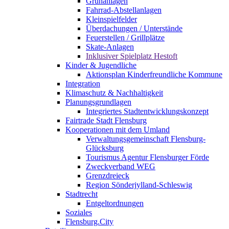
Grünanlagen
Fahrrad-Abstellanlagen
Kleinspielfelder
Überdachungen / Unterstände
Feuerstellen / Grillplätze
Skate-Anlagen
Inklusiver Spielplatz Hestoft
Kinder & Jugendliche
Aktionsplan Kinderfreundliche Kommune
Integration
Klimaschutz & Nachhaltigkeit
Planungsgrundlagen
Integriertes Stadtentwicklungskonzept
Fairtrade Stadt Flensburg
Kooperationen mit dem Umland
Verwaltungsgemeinschaft Flensburg-
Glücksburg
Tourismus Agentur Flensburger Förde
Zweckverband WEG
Grenzdreieck
Region Sönderjylland-Schleswig
Stadtrecht
Entgeltordnungen
Soziales
Flensburg.City