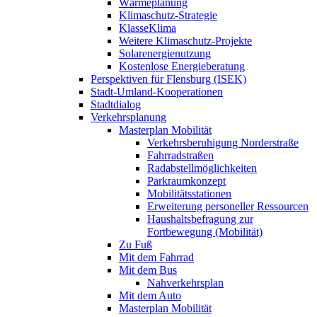
Wärmeplanung
Klimaschutz-Strategie
KlasseKlima
Weitere Klimaschutz-Projekte
Solarenergienutzung
Kostenlose Energieberatung
Perspektiven für Flensburg (ISEK)
Stadt-Umland-Kooperationen
Stadtdialog
Verkehrsplanung
Masterplan Mobilität
Verkehrsberuhigung Norderstraße
Fahrradstraßen
Radabstellmöglichkeiten
Parkraumkonzept
Mobilitätsstationen
Erweiterung personeller Ressourcen
Haushaltsbefragung zur
Fortbewegung (Mobilität)
Zu Fuß
Mit dem Fahrrad
Mit dem Bus
Nahverkehrsplan
Mit dem Auto
Masterplan Mobilität