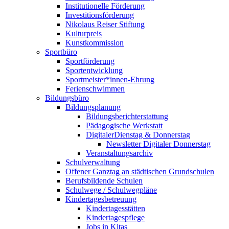
Institutionelle Förderung
Investitionsförderung
Nikolaus Reiser Stiftung
Kulturpreis
Kunstkommission
Sportbüro
Sportförderung
Sportentwicklung
Sportmeister*innen-Ehrung
Ferienschwimmen
Bildungsbüro
Bildungsplanung
Bildungsberichterstattung
Pädagogische Werkstatt
DigitalerDienstag & Donnerstag
Newsletter Digitaler Donnerstag
Veranstaltungsarchiv
Schulverwaltung
Offener Ganztag an städtischen Grundschulen
Berufsbildende Schulen
Schulwege / Schulwegpläne
Kindertagesbetreuung
Kindertagesstätten
Kindertagespflege
Jobs in Kitas