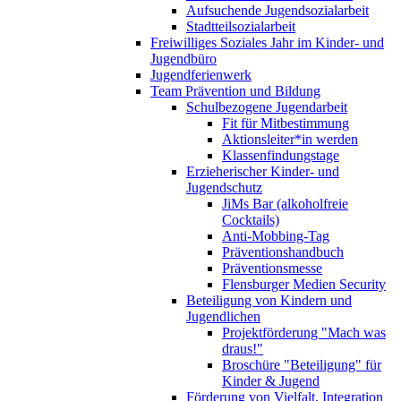
Aufsuchende Jugendsozialarbeit
Stadtteilsozialarbeit
Freiwilliges Soziales Jahr im Kinder- und
Jugendbüro
Jugendferienwerk
Team Prävention und Bildung
Schulbezogene Jugendarbeit
Fit für Mitbestimmung
Aktionsleiter*in werden
Klassenfindungstage
Erzieherischer Kinder- und
Jugendschutz
JiMs Bar (alkoholfreie
Cocktails)
Anti-Mobbing-Tag
Präventionshandbuch
Präventionsmesse
Flensburger Medien Security
Beteiligung von Kindern und
Jugendlichen
Projektförderung "Mach was
draus!"
Broschüre "Beteiligung" für
Kinder & Jugend
Förderung von Vielfalt, Integration