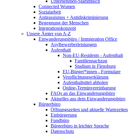
Unternehmen-Stammtisch
Connected Women
Sozialarbeit
Antirassismus + Antidiskriminierung
Begegnung der Menschen
Integrationskonzept
Unsere Ämter von A-Z
Einwanderungsbüro / Immigration Office
Asylbewerberleistungen
Aufenthalt
Non-EU-Residents - Aufenthalt
Familiennachzug
Studium in Flensburg
EU-Bürger*innen - Formulare
Verpflichtungserklärung
Aufenthaltstitel abholen
Online-Terminvereinbarung
FAQs an das Einwanderungsbüro
Aktuelles aus dem Einwanderungsbüro
Bürgerbüro
Öffnungszeiten und aktuelle Wartezeiten
Einbürgerung
Fundbüro
Bürgerbüro in leichter Sprache
Datenschutz