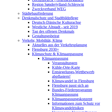
Region Sønderjylland-Schleswig
Zweckverband WEG
Städtebauförderung
Denkmalschutz und Stadtbildpflege
Deutsch-Dänische Kulturachse
Westliche Altstadt - seit 2019
Tag des offenen Denkmals
Gestaltungsbeirat
Verkehr, Mobilität, Klima
Aktuelles aus der Verkehrsplanung
Flensburg 2030+
Klimaschutz & Klimaanpassung
Klimaanpassung
Veranstaltungen
Kühle-Orte-Karte
Entsiegelungs-Wettbewerb
abpflastern!
Klimawandel in Flensburg
Flensburg passt sich an
Bundes-Förderprogramm
Klimaanpassung
Klimaanpassungskonzept
Informationen zum Schutz vor
Klimawandelrisiken