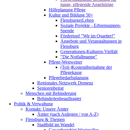
junge, pflegende Angehörige
Hilfeplanung Pflege
Kultur und Bildung 50+
FlensburgerLeben
Soziale Projekte - Erbsensuppen-
Spende
Fördertopf "Wir im Quartier!"
Angebote und Veranstaltungen in
Flensburg
Generationen-Kulturen-Vielfalt
"Die Notfallmappe"
Pflege-Wegweiser
(Teil-)Kostenübernahme der
Pflegekasse
Pflegebedarfsplanung
Regionales Netzwerk Demenz
Seniorenbeirat
Menschen mit Behinderung
Behindertenbeauftragter
Politik & Verwaltung
Kontakt: Unsere Ämter
Ämter (nach Anliegen / von A-Z)
Flensburg & Themen
Stadtbild im Wandel
Gewerbegebiet Westerallee