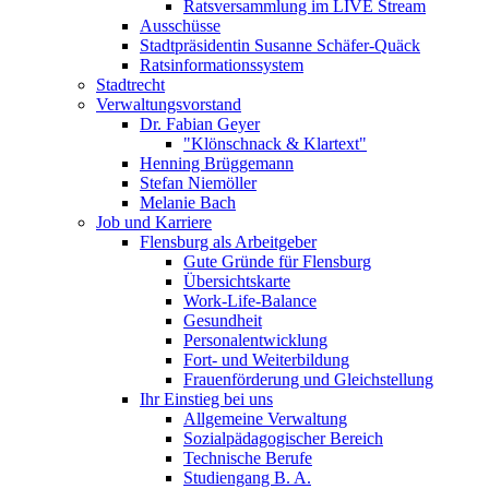
Ratsversammlung im LIVE Stream
Ausschüsse
Stadtpräsidentin Susanne Schäfer-Quäck
Ratsinformationssystem
Stadtrecht
Verwaltungsvorstand
Dr. Fabian Geyer
"Klönschnack & Klartext"
Henning Brüggemann
Stefan Niemöller
Melanie Bach
Job und Karriere
Flensburg als Arbeitgeber
Gute Gründe für Flensburg
Übersichtskarte
Work-Life-Balance
Gesundheit
Personalentwicklung
Fort- und Weiterbildung
Frauenförderung und Gleichstellung
Ihr Einstieg bei uns
Allgemeine Verwaltung
Sozialpädagogischer Bereich
Technische Berufe
Studiengang B. A.