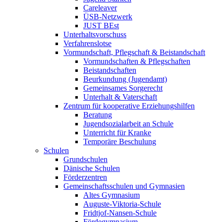
Careleaver
ÜSB-Netzwerk
JUST BEst
Unterhaltsvorschuss
Verfahrenslotse
Vormundschaft, Pflegschaft & Beistandschaft
Vormundschaften & Pflegschaften
Beistandschaften
Beurkundung (Jugendamt)
Gemeinsames Sorgerecht
Unterhalt & Vaterschaft
Zentrum für kooperative Erziehungshilfen
Beratung
Jugendsozialarbeit an Schule
Unterricht für Kranke
Temporäre Beschulung
Schulen
Grundschulen
Dänische Schulen
Förderzentren
Gemeinschaftsschulen und Gymnasien
Altes Gymnasium
Auguste-Viktoria-Schule
Fridtjof-Nansen-Schule
Fördegymnasium