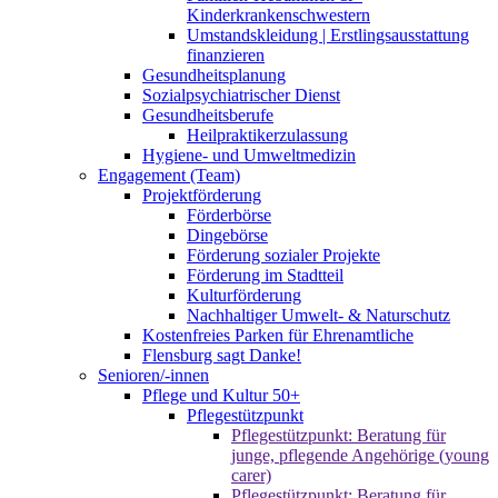
Kinderkrankenschwestern
Umstandskleidung | Erstlingsausstattung
finanzieren
Gesundheitsplanung
Sozialpsychiatrischer Dienst
Gesundheitsberufe
Heilpraktikerzulassung
Hygiene- und Umweltmedizin
Engagement (Team)
Projektförderung
Förderbörse
Dingebörse
Förderung sozialer Projekte
Förderung im Stadtteil
Kulturförderung
Nachhaltiger Umwelt- & Naturschutz
Kostenfreies Parken für Ehrenamtliche
Flensburg sagt Danke!
Senioren/-innen
Pflege und Kultur 50+
Pflegestützpunkt
Pflegestützpunkt: Beratung für
junge, pflegende Angehörige (young
carer)
Pflegestützpunkt: Beratung für