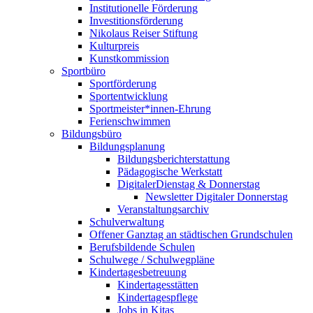
Institutionelle Förderung
Investitionsförderung
Nikolaus Reiser Stiftung
Kulturpreis
Kunstkommission
Sportbüro
Sportförderung
Sportentwicklung
Sportmeister*innen-Ehrung
Ferienschwimmen
Bildungsbüro
Bildungsplanung
Bildungsberichterstattung
Pädagogische Werkstatt
DigitalerDienstag & Donnerstag
Newsletter Digitaler Donnerstag
Veranstaltungsarchiv
Schulverwaltung
Offener Ganztag an städtischen Grundschulen
Berufsbildende Schulen
Schulwege / Schulwegpläne
Kindertagesbetreuung
Kindertagesstätten
Kindertagespflege
Jobs in Kitas