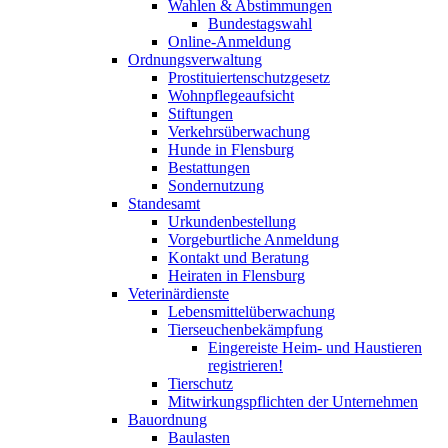
Wahlen & Abstimmungen
Bundestagswahl
Online-Anmeldung
Ordnungsverwaltung
Prostituiertenschutzgesetz
Wohnpflegeaufsicht
Stiftungen
Verkehrsüberwachung
Hunde in Flensburg
Bestattungen
Sondernutzung
Standesamt
Urkundenbestellung
Vorgeburtliche Anmeldung
Kontakt und Beratung
Heiraten in Flensburg
Veterinärdienste
Lebensmittelüberwachung
Tierseuchenbekämpfung
Eingereiste Heim- und Haustieren
registrieren!
Tierschutz
Mitwirkungspflichten der Unternehmen
Bauordnung
Baulasten