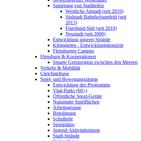
Sanierung von Stadtteilen
Westliche Altstadt (seit 2019)
Südstadt Bahnhofsumfeld (seit
2013)
Fruerlund-Süd (seit 2010)
Neustadt (seit 2000)
Entwicklung unserer Strände
Kleingärten - Entwicklungskonzept
Flensburger Campus
Flensburg & Kooperationen
Smarte Grenzregion zwischen den Meeren
Verkehr & Mobilität
Gleichstellung
Spiel- und Bewegungsräume
Entwicklung des Programms
Vital-Parks (60+)
Öffentliche Sport-Geräte
Naturnahe Spielflächen
Arbeitsgruppe
Beteiligung
Schulhöfe
Spielplätze
Jugend-Aktivitätsräume
Stadt-Strände