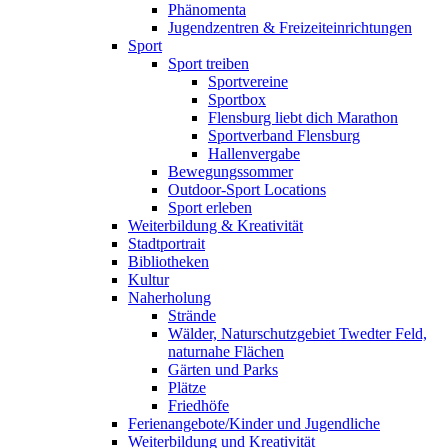
Phänomenta
Jugendzentren & Freizeiteinrichtungen
Sport
Sport treiben
Sportvereine
Sportbox
Flensburg liebt dich Marathon
Sportverband Flensburg
Hallenvergabe
Bewegungssommer
Outdoor-Sport Locations
Sport erleben
Weiterbildung & Kreativität
Stadtportrait
Bibliotheken
Kultur
Naherholung
Strände
Wälder, Naturschutzgebiet Twedter Feld,
naturnahe Flächen
Gärten und Parks
Plätze
Friedhöfe
Ferienangebote/Kinder und Jugendliche
Weiterbildung und Kreativität