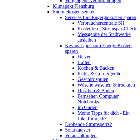
Vergangene Veranstaltungen
Klimapakt Flensburg
Energiekosten senken
Services fürs Engergiekosten sparen
Verbraucherzentrale SH
Kostenloser Stromspar-Check
Messgeräte der Stadtwerke
ausleihen
Kevins Tipps zum EnergieKosten
sparen
Heizen
Lüften
Kochen & Backen
Kühl- & Gefriergeräte
Geschirr spülen
Wäsche waschen & trocknen
Duschen & Baden
Fernseher, Computer,
Notebooks
Im Garten
Meine Tipps für dich - Ein
Like für mich?
Drohende Stromsperre?
Solarkataster
Veranstaltungen