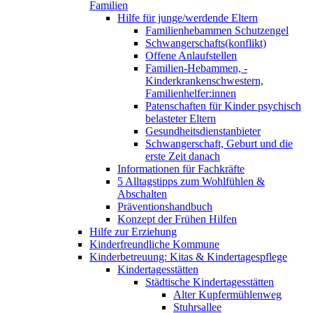
Familien
Hilfe für junge/werdende Eltern
Familienhebammen Schutzengel
Schwangerschafts(konflikt)
Offene Anlaufstellen
Familien-Hebammen, -
Kinderkrankenschwestern,
Familienhelfer:innen
Patenschaften für Kinder psychisch
belasteter Eltern
Gesundheitsdienstanbieter
Schwangerschaft, Geburt und die
erste Zeit danach
Informationen für Fachkräfte
5 Alltagstipps zum Wohlfühlen &
Abschalten
Präventionshandbuch
Konzept der Frühen Hilfen
Hilfe zur Erziehung
Kinderfreundliche Kommune
Kinderbetreuung: Kitas & Kindertagespflege
Kindertagesstätten
Städtische Kindertagesstätten
Alter Kupfermühlenweg
Stuhrsallee