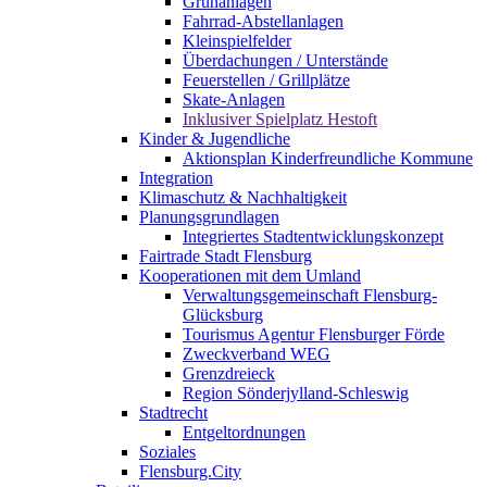
Grünanlagen
Fahrrad-Abstellanlagen
Kleinspielfelder
Überdachungen / Unterstände
Feuerstellen / Grillplätze
Skate-Anlagen
Inklusiver Spielplatz Hestoft
Kinder & Jugendliche
Aktionsplan Kinderfreundliche Kommune
Integration
Klimaschutz & Nachhaltigkeit
Planungsgrundlagen
Integriertes Stadtentwicklungskonzept
Fairtrade Stadt Flensburg
Kooperationen mit dem Umland
Verwaltungsgemeinschaft Flensburg-
Glücksburg
Tourismus Agentur Flensburger Förde
Zweckverband WEG
Grenzdreieck
Region Sönderjylland-Schleswig
Stadtrecht
Entgeltordnungen
Soziales
Flensburg.City