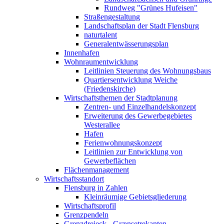
Rundweg "Grünes Hufeisen"
Straßengestaltung
Landschaftsplan der Stadt Flensburg
naturtalent
Generalentwässerungsplan
Innenhafen
Wohnraumentwicklung
Leitlinien Steuerung des Wohnungsbaus
Quartiersentwicklung Weiche
(Friedenskirche)
Wirtschaftsthemen der Stadtplanung
Zentren- und Einzelhandelskonzept
Erweiterung des Gewerbegebietes
Westerallee
Hafen
Ferienwohnungskonzept
Leitlinien zur Entwicklung von
Gewerbeflächen
Flächenmanagement
Wirtschaftsstandort
Flensburg in Zahlen
Kleinräumige Gebietsgliederung
Wirtschaftsprofil
Grenzpendeln
Grenzdreieck - Grænsetrekanten