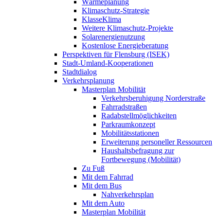
Wärmeplanung
Klimaschutz-Strategie
KlasseKlima
Weitere Klimaschutz-Projekte
Solarenergienutzung
Kostenlose Energieberatung
Perspektiven für Flensburg (ISEK)
Stadt-Umland-Kooperationen
Stadtdialog
Verkehrsplanung
Masterplan Mobilität
Verkehrsberuhigung Norderstraße
Fahrradstraßen
Radabstellmöglichkeiten
Parkraumkonzept
Mobilitätsstationen
Erweiterung personeller Ressourcen
Haushaltsbefragung zur
Fortbewegung (Mobilität)
Zu Fuß
Mit dem Fahrrad
Mit dem Bus
Nahverkehrsplan
Mit dem Auto
Masterplan Mobilität