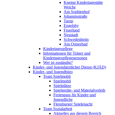
Kneipp Kindertagestätte
Weiche
Am Sophienhof
Johannisstraße
Tarup
Engelsby
Fruerlund
Neustadt
Schwedenheim
Am Ostseebad
Kindertagespflege
Informationen für Träger und
Kindertagespflegepersonen
Wer ist zuständig?
Kinder- und Jugendärztlicher Dienst (KJÄD)
Kinder- und Jugendbüro
Team Spielmobil
Spielmobil
Spielplätze
Spielgeräte- und Materialverleih
Ferienpass für Kinder und
Jugendliche
Flensburger Spielenacht
Team Sozialarbeit
Aktuelles aus diesem Bereich