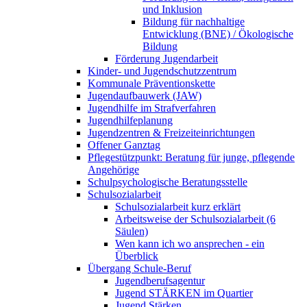
und Inklusion
Bildung für nachhaltige
Entwicklung (BNE) / Ökologische
Bildung
Förderung Jugendarbeit
Kinder- und Jugendschutzzentrum
Kommunale Präventionskette
Jugendaufbauwerk (JAW)
Jugendhilfe im Strafverfahren
Jugendhilfeplanung
Jugendzentren & Freizeiteinrichtungen
Offener Ganztag
Pflegestützpunkt: Beratung für junge, pflegende
Angehörige
Schulpsychologische Beratungsstelle
Schulsozialarbeit
Schulsozialarbeit kurz erklärt
Arbeitsweise der Schulsozialarbeit (6
Säulen)
Wen kann ich wo ansprechen - ein
Überblick
Übergang Schule-Beruf
Jugendberufsagentur
Jugend STÄRKEN im Quartier
Jugend Stärken