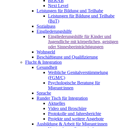
BERAB
Next Level
Leistungen für Bildung und Teilhabe
Leistungen für Bildung und Teilhabe
(BuT)
Sozialpass
Eingliederungshilfe
Eingliederungshilfe für Kinder und
Jugendliche mit körperlichen, geistigen
oder Sinnesbeeinträchtigungen
Wohngeld
Beschäftigung und Qualifizierung
Flucht & Integration
Gesundheit
Weibliche Genitalverstümmelung
(FGM/C)
Psychologische Beratung für
Migrant:innen
Sprache
Runder Tisch für Integration
Aktuelles
Video und Broschüre
Protokolle und Jahresberichte
Projekte und weitere Angebote
Ausbildung & Arbeit für Migrant:innen