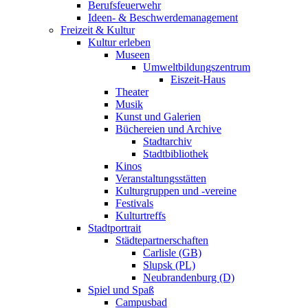
Berufsfeuerwehr
Ideen- & Beschwerdemanagement
Freizeit & Kultur
Kultur erleben
Museen
Umweltbildungszentrum
Eiszeit-Haus
Theater
Musik
Kunst und Galerien
Büchereien und Archive
Stadtarchiv
Stadtbibliothek
Kinos
Veranstaltungsstätten
Kulturgruppen und -vereine
Festivals
Kulturtreffs
Stadtportrait
Städtepartnerschaften
Carlisle (GB)
Slupsk (PL)
Neubrandenburg (D)
Spiel und Spaß
Campusbad