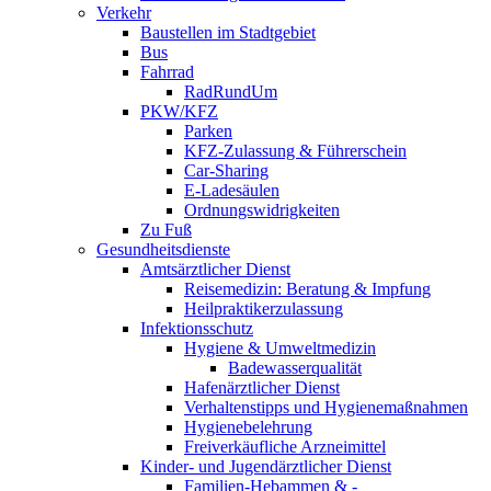
Verkehr
Baustellen im Stadtgebiet
Bus
Fahrrad
RadRundUm
PKW/KFZ
Parken
KFZ-Zulassung & Führerschein
Car-Sharing
E-Ladesäulen
Ordnungswidrigkeiten
Zu Fuß
Gesundheitsdienste
Amtsärztlicher Dienst
Reisemedizin: Beratung & Impfung
Heilpraktikerzulassung
Infektionsschutz
Hygiene & Umweltmedizin
Badewasserqualität
Hafenärztlicher Dienst
Verhaltenstipps und Hygienemaßnahmen
Hygienebelehrung
Freiverkäufliche Arzneimittel
Kinder- und Jugendärztlicher Dienst
Familien-Hebammen & -