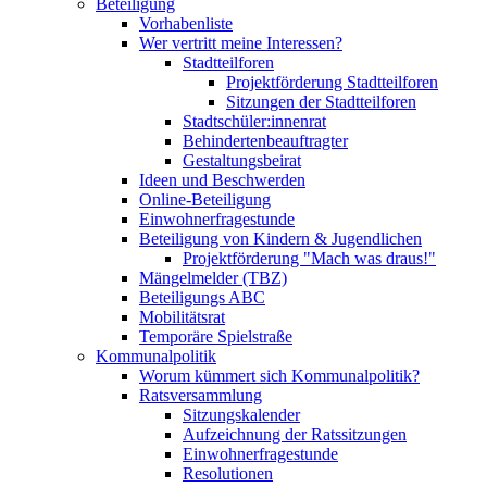
Beteiligung
Vorhabenliste
Wer vertritt meine Interessen?
Stadtteilforen
Projektförderung Stadtteilforen
Sitzungen der Stadtteilforen
Stadtschüler:innenrat
Behindertenbeauftragter
Gestaltungsbeirat
Ideen und Beschwerden
Online-Beteiligung
Einwohnerfragestunde
Beteiligung von Kindern & Jugendlichen
Projektförderung "Mach was draus!"
Mängelmelder (TBZ)
Beteiligungs ABC
Mobilitätsrat
Temporäre Spielstraße
Kommunalpolitik
Worum kümmert sich Kommunalpolitik?
Ratsversammlung
Sitzungskalender
Aufzeichnung der Ratssitzungen
Einwohnerfragestunde
Resolutionen