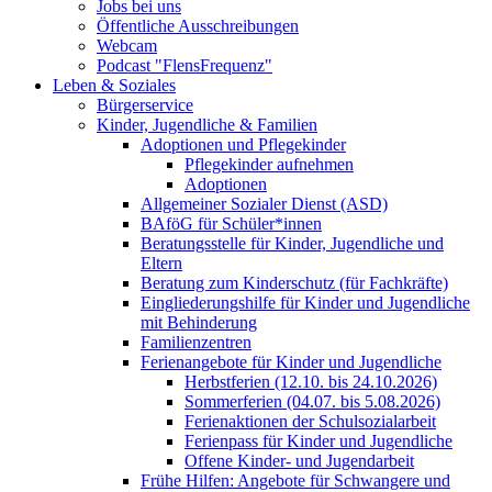
Jobs bei uns
Öffentliche Ausschreibungen
Webcam
Podcast "FlensFrequenz"
Leben & Soziales
Bürgerservice
Kinder, Jugendliche & Familien
Adoptionen und Pflegekinder
Pflegekinder aufnehmen
Adoptionen
Allgemeiner Sozialer Dienst (ASD)
BAföG für Schüler*innen
Beratungsstelle für Kinder, Jugendliche und
Eltern
Beratung zum Kinderschutz (für Fachkräfte)
Eingliederungshilfe für Kinder und Jugendliche
mit Behinderung
Familienzentren
Ferienangebote für Kinder und Jugendliche
Herbstferien (12.10. bis 24.10.2026)
Sommerferien (04.07. bis 5.08.2026)
Ferienaktionen der Schulsozialarbeit
Ferienpass für Kinder und Jugendliche
Offene Kinder- und Jugendarbeit
Frühe Hilfen: Angebote für Schwangere und