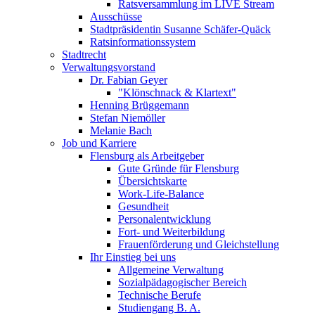
Ratsversammlung im LIVE Stream
Ausschüsse
Stadtpräsidentin Susanne Schäfer-Quäck
Ratsinformationssystem
Stadtrecht
Verwaltungsvorstand
Dr. Fabian Geyer
"Klönschnack & Klartext"
Henning Brüggemann
Stefan Niemöller
Melanie Bach
Job und Karriere
Flensburg als Arbeitgeber
Gute Gründe für Flensburg
Übersichtskarte
Work-Life-Balance
Gesundheit
Personalentwicklung
Fort- und Weiterbildung
Frauenförderung und Gleichstellung
Ihr Einstieg bei uns
Allgemeine Verwaltung
Sozialpädagogischer Bereich
Technische Berufe
Studiengang B. A.