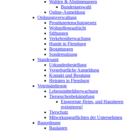
Wahlen & Abstimmungen
Bundestagswahl
Online-Anmeldung
Ordnungsverwaltung
Prostituiertenschutzgesetz
Wohnpflegeaufsicht
Stiftungen
Verkehrsüberwachung
Hunde in Flensburg
Bestattungen
Sondernutzung
Standesamt
Urkundenbestellung
Vorgeburtliche Anmeldung
Kontakt und Beratung
Heiraten in Flensburg
Veterinärdienste
Lebensmittelüberwachung
Tierseuchenbekämpfung
Eingereiste Heim- und Haustieren
registrieren!
Tierschutz
Mitwirkungspflichten der Unternehmen
Bauordnung
Baulasten