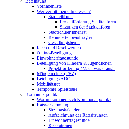
Beteiligung
Vorhabenliste
Wer vertritt meine Interessen?
Stadtteilforen
Projektförderung Stadtteilforen
Sitzungen der Stadtteilforen
Stadtschüler:innenrat
Behindertenbeauftragter
Gestaltungsbeirat
Ideen und Beschwerden
Online-Beteiligung
Einwohnerfragestunde
Beteiligung von Kindern & Jugendlichen
Projektförderung "Mach was draus!"
Mängelmelder (TBZ)
Beteiligungs ABC
Mobilitätsrat
Temporäre Spielstraße
Kommunalpolitik
Worum kümmert sich Kommunalpolitik?
Ratsversammlung
Sitzungskalender
Aufzeichnung der Ratssitzungen
Einwohnerfragestunde
Resolutionen