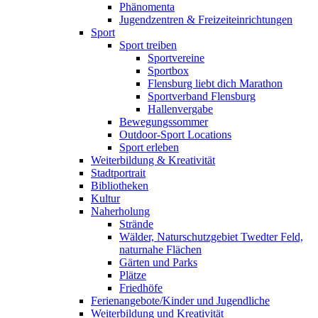
Phänomenta
Jugendzentren & Freizeiteinrichtungen
Sport
Sport treiben
Sportvereine
Sportbox
Flensburg liebt dich Marathon
Sportverband Flensburg
Hallenvergabe
Bewegungssommer
Outdoor-Sport Locations
Sport erleben
Weiterbildung & Kreativität
Stadtportrait
Bibliotheken
Kultur
Naherholung
Strände
Wälder, Naturschutzgebiet Twedter Feld,
naturnahe Flächen
Gärten und Parks
Plätze
Friedhöfe
Ferienangebote/Kinder und Jugendliche
Weiterbildung und Kreativität