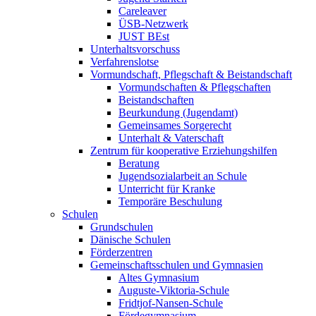
Careleaver
ÜSB-Netzwerk
JUST BEst
Unterhaltsvorschuss
Verfahrenslotse
Vormundschaft, Pflegschaft & Beistandschaft
Vormundschaften & Pflegschaften
Beistandschaften
Beurkundung (Jugendamt)
Gemeinsames Sorgerecht
Unterhalt & Vaterschaft
Zentrum für kooperative Erziehungshilfen
Beratung
Jugendsozialarbeit an Schule
Unterricht für Kranke
Temporäre Beschulung
Schulen
Grundschulen
Dänische Schulen
Förderzentren
Gemeinschaftsschulen und Gymnasien
Altes Gymnasium
Auguste-Viktoria-Schule
Fridtjof-Nansen-Schule
Fördegymnasium