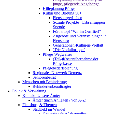
junge, pflegende Angehörige
Hilfeplanung Pflege
Kultur und Bildung 50+
FlensburgerLeben
Soziale Projekte - Erbsensuppen-
Spende
Fördertopf "Wir im Quartier!"
Angebote und Veranstaltungen in
Flensburg
Generationen-Kulturen-Vielfalt
"Die Notfallmappe"
Pflege-Wegweiser
(Teil-)Kostenübernahme der
Pflegekasse
Pflegebedarfsplanung
Regionales Netzwerk Demenz
Seniorenbeirat
Menschen mit Behinderung
Behindertenbeauftragter
Politik & Verwaltung
Kontakt: Unsere Ämter
Ämter (nach Anliegen / von A-Z)
Flensburg & Themen
Stadtbild im Wandel
Gewerbegebiet Westerallee