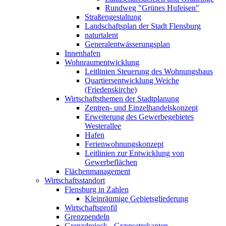
Rundweg "Grünes Hufeisen"
Straßengestaltung
Landschaftsplan der Stadt Flensburg
naturtalent
Generalentwässerungsplan
Innenhafen
Wohnraumentwicklung
Leitlinien Steuerung des Wohnungsbaus
Quartiersentwicklung Weiche
(Friedenskirche)
Wirtschaftsthemen der Stadtplanung
Zentren- und Einzelhandelskonzept
Erweiterung des Gewerbegebietes
Westerallee
Hafen
Ferienwohnungskonzept
Leitlinien zur Entwicklung von
Gewerbeflächen
Flächenmanagement
Wirtschaftsstandort
Flensburg in Zahlen
Kleinräumige Gebietsgliederung
Wirtschaftsprofil
Grenzpendeln
Grenzdreieck - Grænsetrekanten