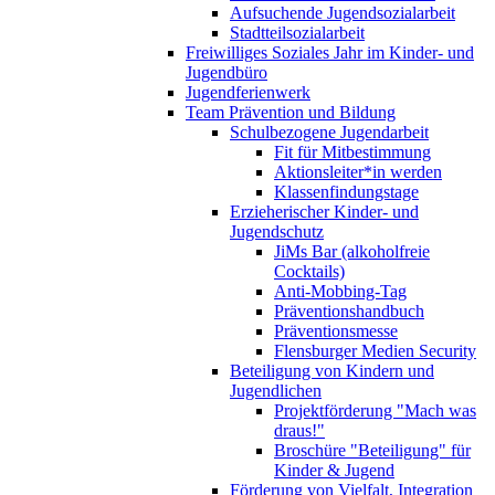
Aufsuchende Jugendsozialarbeit
Stadtteilsozialarbeit
Freiwilliges Soziales Jahr im Kinder- und
Jugendbüro
Jugendferienwerk
Team Prävention und Bildung
Schulbezogene Jugendarbeit
Fit für Mitbestimmung
Aktionsleiter*in werden
Klassenfindungstage
Erzieherischer Kinder- und
Jugendschutz
JiMs Bar (alkoholfreie
Cocktails)
Anti-Mobbing-Tag
Präventionshandbuch
Präventionsmesse
Flensburger Medien Security
Beteiligung von Kindern und
Jugendlichen
Projektförderung "Mach was
draus!"
Broschüre "Beteiligung" für
Kinder & Jugend
Förderung von Vielfalt, Integration