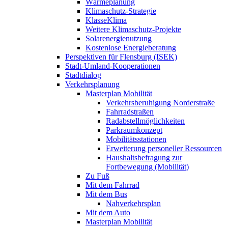
Wärmeplanung
Klimaschutz-Strategie
KlasseKlima
Weitere Klimaschutz-Projekte
Solarenergienutzung
Kostenlose Energieberatung
Perspektiven für Flensburg (ISEK)
Stadt-Umland-Kooperationen
Stadtdialog
Verkehrsplanung
Masterplan Mobilität
Verkehrsberuhigung Norderstraße
Fahrradstraßen
Radabstellmöglichkeiten
Parkraumkonzept
Mobilitätsstationen
Erweiterung personeller Ressourcen
Haushaltsbefragung zur
Fortbewegung (Mobilität)
Zu Fuß
Mit dem Fahrrad
Mit dem Bus
Nahverkehrsplan
Mit dem Auto
Masterplan Mobilität