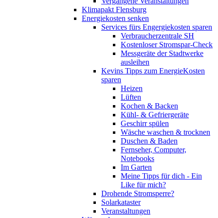
Vergangene Veranstaltungen
Klimapakt Flensburg
Energiekosten senken
Services fürs Engergiekosten sparen
Verbraucherzentrale SH
Kostenloser Stromspar-Check
Messgeräte der Stadtwerke
ausleihen
Kevins Tipps zum EnergieKosten
sparen
Heizen
Lüften
Kochen & Backen
Kühl- & Gefriergeräte
Geschirr spülen
Wäsche waschen & trocknen
Duschen & Baden
Fernseher, Computer,
Notebooks
Im Garten
Meine Tipps für dich - Ein
Like für mich?
Drohende Stromsperre?
Solarkataster
Veranstaltungen