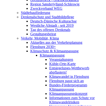
Region Sønderjylland-Schleswig
Zweckverband WEG
Städtebauförderung
Denkmalschutz und Stadtbildpflege
Deutsch-Dänische Kulturachse
Westliche Altstadt - seit 2019
Tag des offenen Denkmals
Gestaltungsbeirat
Verkehr, Mobilität, Klima
Aktuelles aus der Verkehrsplanung
Flensburg 2030+
Klimaschutz & Klimaanpassung
Klimaanpassung
Veranstaltungen
Kühle-Orte-Karte
Entsiegelungs-Wettbewerb
abpflastern!
Klimawandel in Flensburg
Flensburg passt sich an
Bundes-Förderprogramm
Klimaanpassung
Klimaanpassungskonzept
Informationen zum Schutz vor
Klimawandelrisiken