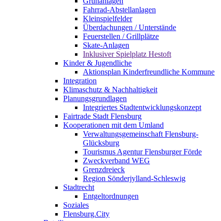
Grünanlagen
Fahrrad-Abstellanlagen
Kleinspielfelder
Überdachungen / Unterstände
Feuerstellen / Grillplätze
Skate-Anlagen
Inklusiver Spielplatz Hestoft
Kinder & Jugendliche
Aktionsplan Kinderfreundliche Kommune
Integration
Klimaschutz & Nachhaltigkeit
Planungsgrundlagen
Integriertes Stadtentwicklungskonzept
Fairtrade Stadt Flensburg
Kooperationen mit dem Umland
Verwaltungsgemeinschaft Flensburg-
Glücksburg
Tourismus Agentur Flensburger Förde
Zweckverband WEG
Grenzdreieck
Region Sönderjylland-Schleswig
Stadtrecht
Entgeltordnungen
Soziales
Flensburg.City