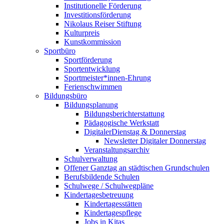
Institutionelle Förderung
Investitionsförderung
Nikolaus Reiser Stiftung
Kulturpreis
Kunstkommission
Sportbüro
Sportförderung
Sportentwicklung
Sportmeister*innen-Ehrung
Ferienschwimmen
Bildungsbüro
Bildungsplanung
Bildungsberichterstattung
Pädagogische Werkstatt
DigitalerDienstag & Donnerstag
Newsletter Digitaler Donnerstag
Veranstaltungsarchiv
Schulverwaltung
Offener Ganztag an städtischen Grundschulen
Berufsbildende Schulen
Schulwege / Schulwegpläne
Kindertagesbetreuung
Kindertagesstätten
Kindertagespflege
Jobs in Kitas