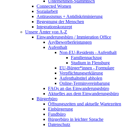
Unternehmen-Stammtisch
Connected Women
Sozialarbeit
Antirassismus + Antidiskriminierung
Begegnung der Menschen
Integrationskonzept
Unsere Ämter von A-Z
Einwanderungsbüro / Immigration Office
Asylbewerberleistungen
Aufenthalt
Non-EU-Residents - Aufenthalt
Familiennachzug
Studium in Flensburg
EU-Bürger*innen - Formulare
Verpflichtungserklärung
Aufenthaltstitel abholen
Online-Terminvereinbarung
FAQs an das Einwanderungsbüro
Aktuelles aus dem Einwanderungsbüro
Bürgerbüro
Öffnungszeiten und aktuelle Wartezeiten
Einbürgerung
Fundbüro
Bürgerbüro in leichter Sprache
Datenschutz