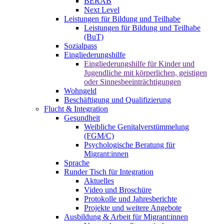
BERAB
Next Level
Leistungen für Bildung und Teilhabe
Leistungen für Bildung und Teilhabe
(BuT)
Sozialpass
Eingliederungshilfe
Eingliederungshilfe für Kinder und
Jugendliche mit körperlichen, geistigen
oder Sinnesbeeinträchtigungen
Wohngeld
Beschäftigung und Qualifizierung
Flucht & Integration
Gesundheit
Weibliche Genitalverstümmelung
(FGM/C)
Psychologische Beratung für
Migrant:innen
Sprache
Runder Tisch für Integration
Aktuelles
Video und Broschüre
Protokolle und Jahresberichte
Projekte und weitere Angebote
Ausbildung & Arbeit für Migrant:innen