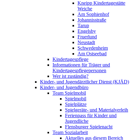
Kneipp Kindertagestätte
Weiche
Am Sophienhof
Johannisstraße
Tarup
Engelsby
Fruerlund
Neustadt
Schwedenheim
Am Ostseebad
Kindertagespflege
Informationen für Träger und
Kindertagespflegepersonen
Wer ist zuständig?
Kinder- und Jugendärztlicher Dienst (KJÄD)
Kinder- und Jugendbüro
Team Spielmobil
Spielmobil
Spielplätze
Spielgeräte- und Materialverleih
Ferienpass für Kinder und
Jugendliche
Flensburger Spielenacht
Team Sozialarbeit
Aktuelles aus diesem Bereich