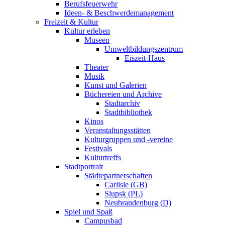
Berufsfeuerwehr
Ideen- & Beschwerdemanagement
Freizeit & Kultur
Kultur erleben
Museen
Umweltbildungszentrum
Eiszeit-Haus
Theater
Musik
Kunst und Galerien
Büchereien und Archive
Stadtarchiv
Stadtbibliothek
Kinos
Veranstaltungsstätten
Kulturgruppen und -vereine
Festivals
Kulturtreffs
Stadtportrait
Städtepartnerschaften
Carlisle (GB)
Slupsk (PL)
Neubrandenburg (D)
Spiel und Spaß
Campusbad