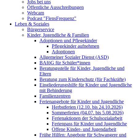
Jobs bei uns
Öffentliche Ausschreibungen
Webcam
Podcast "FlensFrequenz"
Leben & Soziales
Bürgerservice
Kinder, Jugendliche & Familien
Adoptionen und Pflegekinder
Pflegekinder aufnehmen
Adoptionen
Allgemeiner Sozialer Dienst (ASD)
BAföG für Schüler*innen
Beratungsstelle für Kinder, Jugendliche und
Eltern
Beratung zum Kinderschutz (für Fachkräfte)
Eingliederungshilfe für Kinder und Jugendliche
mit Behinderung
Familienzentren
Ferienangebote für Kinder und Jugendliche
Herbstferien (12.10. bis 24.10.2026)
Sommerferien (04.07. bis 5.08.2026)
Ferienaktionen der Schulsozialarbeit
Ferienpass für Kinder und Jugendliche
Offene Kinder- und Jugendarbeit
Frühe Hilfen: Angebote für Schwangere und