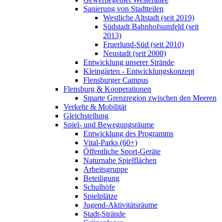
Sanierung von Stadtteilen
Westliche Altstadt (seit 2019)
Südstadt Bahnhofsumfeld (seit
2013)
Fruerlund-Süd (seit 2010)
Neustadt (seit 2000)
Entwicklung unserer Strände
Kleingärten - Entwicklungskonzept
Flensburger Campus
Flensburg & Kooperationen
Smarte Grenzregion zwischen den Meeren
Verkehr & Mobilität
Gleichstellung
Spiel- und Bewegungsräume
Entwicklung des Programms
Vital-Parks (60+)
Öffentliche Sport-Geräte
Naturnahe Spielflächen
Arbeitsgruppe
Beteiligung
Schulhöfe
Spielplätze
Jugend-Aktivitätsräume
Stadt-Strände