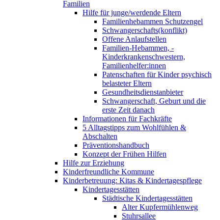
Familien
Hilfe für junge/werdende Eltern
Familienhebammen Schutzengel
Schwangerschafts(konflikt)
Offene Anlaufstellen
Familien-Hebammen, -
Kinderkrankenschwestern,
Familienhelfer:innen
Patenschaften für Kinder psychisch
belasteter Eltern
Gesundheitsdienstanbieter
Schwangerschaft, Geburt und die
erste Zeit danach
Informationen für Fachkräfte
5 Alltagstipps zum Wohlfühlen &
Abschalten
Präventionshandbuch
Konzept der Frühen Hilfen
Hilfe zur Erziehung
Kinderfreundliche Kommune
Kinderbetreuung: Kitas & Kindertagespflege
Kindertagesstätten
Städtische Kindertagesstätten
Alter Kupfermühlenweg
Stuhrsallee