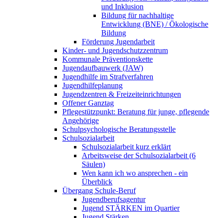
und Inklusion
Bildung für nachhaltige
Entwicklung (BNE) / Ökologische
Bildung
Förderung Jugendarbeit
Kinder- und Jugendschutzzentrum
Kommunale Präventionskette
Jugendaufbauwerk (JAW)
Jugendhilfe im Strafverfahren
Jugendhilfeplanung
Jugendzentren & Freizeiteinrichtungen
Offener Ganztag
Pflegestützpunkt: Beratung für junge, pflegende
Angehörige
Schulpsychologische Beratungsstelle
Schulsozialarbeit
Schulsozialarbeit kurz erklärt
Arbeitsweise der Schulsozialarbeit (6
Säulen)
Wen kann ich wo ansprechen - ein
Überblick
Übergang Schule-Beruf
Jugendberufsagentur
Jugend STÄRKEN im Quartier
Jugend Stärken