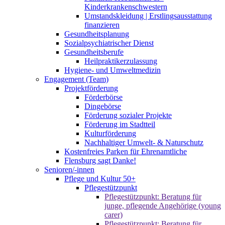
Kinderkrankenschwestern
Umstandskleidung | Erstlingsausstattung
finanzieren
Gesundheitsplanung
Sozialpsychiatrischer Dienst
Gesundheitsberufe
Heilpraktikerzulassung
Hygiene- und Umweltmedizin
Engagement (Team)
Projektförderung
Förderbörse
Dingebörse
Förderung sozialer Projekte
Förderung im Stadtteil
Kulturförderung
Nachhaltiger Umwelt- & Naturschutz
Kostenfreies Parken für Ehrenamtliche
Flensburg sagt Danke!
Senioren/-innen
Pflege und Kultur 50+
Pflegestützpunkt
Pflegestützpunkt: Beratung für
junge, pflegende Angehörige (young
carer)
Pflegestützpunkt: Beratung für