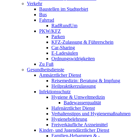
Verkehr
Baustellen im Stadtgebiet
Bus
Fahrrad
RadRundUm
PKW/KFZ
Parken
KFZ-Zulassung & Führerschein
Car-Sharing
E-Ladesäulen
Ordnungswidrigkeiten
Zu Fuß
Gesundheitsdienste
Amtsärztlicher Dienst
Reisemedizin: Beratung & Impfung
Heilpraktikerzulassung
Infektionsschutz
Hygiene & Umweltmedizin
Badewasserqualität
Hafenärztlicher Dienst
Verhaltenstipps und Hygienemaßnahmen
Hygienebelehrung
Freiverkäufliche Arzneimittel
Kinder- und Jugendärztlicher Dienst
Familien-Hebammen & -