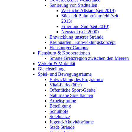
Sanierung von Stadtteilen
Westliche Altstadt (seit 2019)
Südstadt Bahnhofsumfeld (seit
2013)
Fruerlund-Süd (seit 2010)
Neustadt (seit 2000)
Entwicklung unserer Strände
Kleingärten - Entwicklungskonzept
Flensburger Campus
Flensburg & Kooperationen
Smarte Grenzregion zwischen den Meeren
Verkehr & Mobilität
Gleichstellung
Spiel- und Bewegungsräume
Entwicklung des Programms
Vital-Parks (60+)
Öffentliche Sport-Geräte
Naturnahe Spielflächen
Arbeitsgruppe
Beteiligung
Schulhöfe
Spielplätze
Jugend-Aktivitätsräume
Stadt-Strände