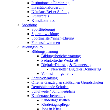
Institutionelle Förderung
Investitionsförderung
Nikolaus Reiser Stiftung
Kulturpreis
Kunstkommission
Sportbüro
Sportförderung
Sportentwicklung
Sportmeister*innen-Ehrung
Ferienschwimmen
Bildungsbüro
Bildungsplanung
Bildungsberichterstattung
Pädagogische Werkstatt
DigitalerDienstag & Donnerstag
Newsletter Digitaler Donnerstag
Veranstaltungsarchiv
Schulverwaltung
Offener Ganztag an städtischen Grundschulen
Berufsbildende Schulen
Schulwege / Schulwegpläne
Kindertagesbetreuung
Kindertagesstätten
Kindertagespflege
Jobs in Kitas