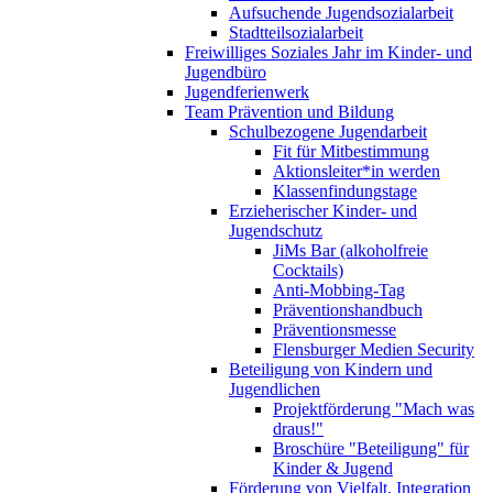
Aufsuchende Jugendsozialarbeit
Stadtteilsozialarbeit
Freiwilliges Soziales Jahr im Kinder- und
Jugendbüro
Jugendferienwerk
Team Prävention und Bildung
Schulbezogene Jugendarbeit
Fit für Mitbestimmung
Aktionsleiter*in werden
Klassenfindungstage
Erzieherischer Kinder- und
Jugendschutz
JiMs Bar (alkoholfreie
Cocktails)
Anti-Mobbing-Tag
Präventionshandbuch
Präventionsmesse
Flensburger Medien Security
Beteiligung von Kindern und
Jugendlichen
Projektförderung "Mach was
draus!"
Broschüre "Beteiligung" für
Kinder & Jugend
Förderung von Vielfalt, Integration