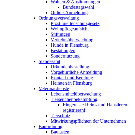
Wahlen & Abstimmungen
Bundestagswahl
Online-Anmeldung
Ordnungsverwaltung
Prostituiertenschutzgesetz
Wohnpflegeaufsicht
Stiftungen
Verkehrsüberwachung
Hunde in Flensburg
Bestattungen
Sondernutzung
Standesamt
Urkundenbestellung
Vorgeburtliche Anmeldung
Kontakt und Beratung
Heiraten in Flensburg
Veterinärdienste
Lebensmittelüberwachung
Tierseuchenbekämpfung
Eingereiste Heim- und Haustieren
registrieren!
Tierschutz
Mitwirkungspflichten der Unternehmen
Bauordnung
Baulasten