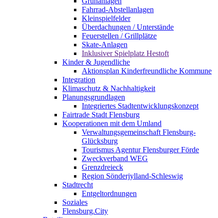
Grünanlagen
Fahrrad-Abstellanlagen
Kleinspielfelder
Überdachungen / Unterstände
Feuerstellen / Grillplätze
Skate-Anlagen
Inklusiver Spielplatz Hestoft
Kinder & Jugendliche
Aktionsplan Kinderfreundliche Kommune
Integration
Klimaschutz & Nachhaltigkeit
Planungsgrundlagen
Integriertes Stadtentwicklungskonzept
Fairtrade Stadt Flensburg
Kooperationen mit dem Umland
Verwaltungsgemeinschaft Flensburg-
Glücksburg
Tourismus Agentur Flensburger Förde
Zweckverband WEG
Grenzdreieck
Region Sönderjylland-Schleswig
Stadtrecht
Entgeltordnungen
Soziales
Flensburg.City