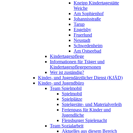
Kneipp Kindertagestätte
Weiche
Am Sophienhof
Johannisstraße
Tarup
Engelsby
Fruerlund
Neustadt
Schwedenheim
Am Ostseebad
Kindertagespflege
Informationen für Träger und
Kindertagespflegepersonen
Wer ist zuständig?
Kinder- und Jugendärztlicher Dienst (KJÄD)
Kinder- und Jugendbüro
Team Spielmobil
Spielmobil
Spielplätze
Spielgeräte- und Materialverleih
Ferienpass für Kinder und
Jugendliche
Flensburger Spielenacht
Team Sozialarbeit
Aktuelles aus diesem Bereich