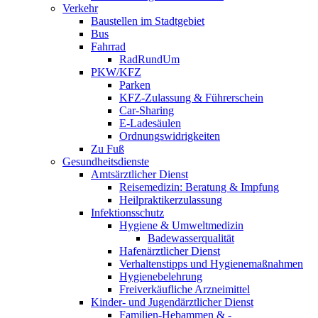
Verkehr
Baustellen im Stadtgebiet
Bus
Fahrrad
RadRundUm
PKW/KFZ
Parken
KFZ-Zulassung & Führerschein
Car-Sharing
E-Ladesäulen
Ordnungswidrigkeiten
Zu Fuß
Gesundheitsdienste
Amtsärztlicher Dienst
Reisemedizin: Beratung & Impfung
Heilpraktikerzulassung
Infektionsschutz
Hygiene & Umweltmedizin
Badewasserqualität
Hafenärztlicher Dienst
Verhaltenstipps und Hygienemaßnahmen
Hygienebelehrung
Freiverkäufliche Arzneimittel
Kinder- und Jugendärztlicher Dienst
Familien-Hebammen & -