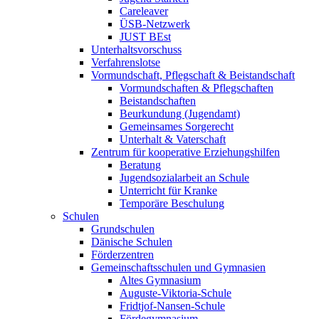
Careleaver
ÜSB-Netzwerk
JUST BEst
Unterhaltsvorschuss
Verfahrenslotse
Vormundschaft, Pflegschaft & Beistandschaft
Vormundschaften & Pflegschaften
Beistandschaften
Beurkundung (Jugendamt)
Gemeinsames Sorgerecht
Unterhalt & Vaterschaft
Zentrum für kooperative Erziehungshilfen
Beratung
Jugendsozialarbeit an Schule
Unterricht für Kranke
Temporäre Beschulung
Schulen
Grundschulen
Dänische Schulen
Förderzentren
Gemeinschaftsschulen und Gymnasien
Altes Gymnasium
Auguste-Viktoria-Schule
Fridtjof-Nansen-Schule
Fördegymnasium