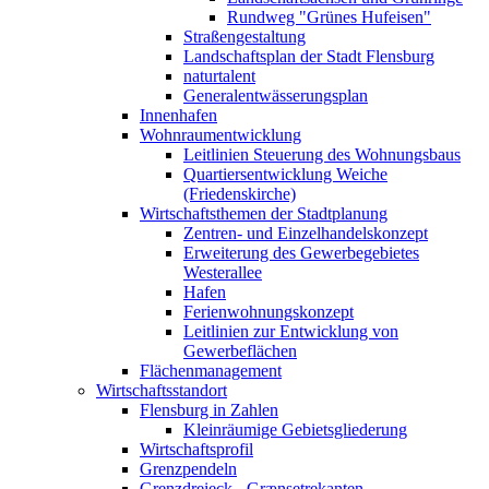
Rundweg "Grünes Hufeisen"
Straßengestaltung
Landschaftsplan der Stadt Flensburg
naturtalent
Generalentwässerungsplan
Innenhafen
Wohnraumentwicklung
Leitlinien Steuerung des Wohnungsbaus
Quartiersentwicklung Weiche
(Friedenskirche)
Wirtschaftsthemen der Stadtplanung
Zentren- und Einzelhandelskonzept
Erweiterung des Gewerbegebietes
Westerallee
Hafen
Ferienwohnungskonzept
Leitlinien zur Entwicklung von
Gewerbeflächen
Flächenmanagement
Wirtschaftsstandort
Flensburg in Zahlen
Kleinräumige Gebietsgliederung
Wirtschaftsprofil
Grenzpendeln
Grenzdreieck - Grænsetrekanten