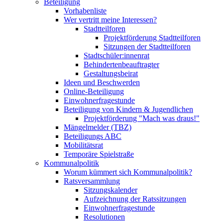
Beteiligung
Vorhabenliste
Wer vertritt meine Interessen?
Stadtteilforen
Projektförderung Stadtteilforen
Sitzungen der Stadtteilforen
Stadtschüler:innenrat
Behindertenbeauftragter
Gestaltungsbeirat
Ideen und Beschwerden
Online-Beteiligung
Einwohnerfragestunde
Beteiligung von Kindern & Jugendlichen
Projektförderung "Mach was draus!"
Mängelmelder (TBZ)
Beteiligungs ABC
Mobilitätsrat
Temporäre Spielstraße
Kommunalpolitik
Worum kümmert sich Kommunalpolitik?
Ratsversammlung
Sitzungskalender
Aufzeichnung der Ratssitzungen
Einwohnerfragestunde
Resolutionen