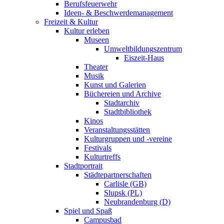
Berufsfeuerwehr
Ideen- & Beschwerdemanagement
Freizeit & Kultur
Kultur erleben
Museen
Umweltbildungszentrum
Eiszeit-Haus
Theater
Musik
Kunst und Galerien
Büchereien und Archive
Stadtarchiv
Stadtbibliothek
Kinos
Veranstaltungsstätten
Kulturgruppen und -vereine
Festivals
Kulturtreffs
Stadtportrait
Städtepartnerschaften
Carlisle (GB)
Slupsk (PL)
Neubrandenburg (D)
Spiel und Spaß
Campusbad