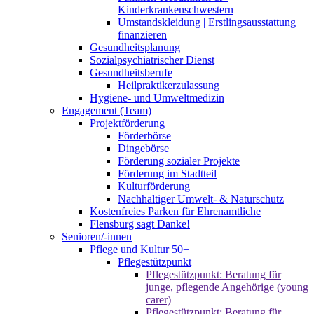
Kinderkrankenschwestern
Umstandskleidung | Erstlingsausstattung
finanzieren
Gesundheitsplanung
Sozialpsychiatrischer Dienst
Gesundheitsberufe
Heilpraktikerzulassung
Hygiene- und Umweltmedizin
Engagement (Team)
Projektförderung
Förderbörse
Dingebörse
Förderung sozialer Projekte
Förderung im Stadtteil
Kulturförderung
Nachhaltiger Umwelt- & Naturschutz
Kostenfreies Parken für Ehrenamtliche
Flensburg sagt Danke!
Senioren/-innen
Pflege und Kultur 50+
Pflegestützpunkt
Pflegestützpunkt: Beratung für
junge, pflegende Angehörige (young
carer)
Pflegestützpunkt: Beratung für