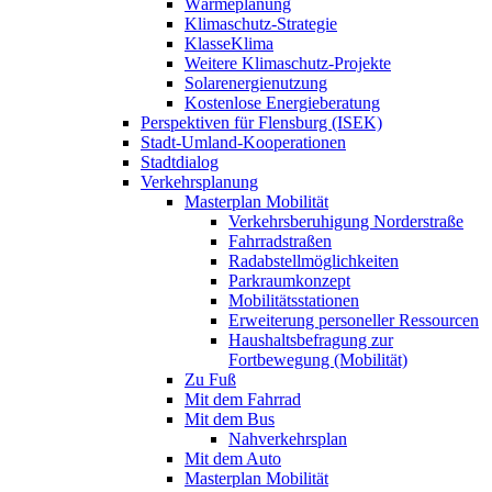
Wärmeplanung
Klimaschutz-Strategie
KlasseKlima
Weitere Klimaschutz-Projekte
Solarenergienutzung
Kostenlose Energieberatung
Perspektiven für Flensburg (ISEK)
Stadt-Umland-Kooperationen
Stadtdialog
Verkehrsplanung
Masterplan Mobilität
Verkehrsberuhigung Norderstraße
Fahrradstraßen
Radabstellmöglichkeiten
Parkraumkonzept
Mobilitätsstationen
Erweiterung personeller Ressourcen
Haushaltsbefragung zur
Fortbewegung (Mobilität)
Zu Fuß
Mit dem Fahrrad
Mit dem Bus
Nahverkehrsplan
Mit dem Auto
Masterplan Mobilität