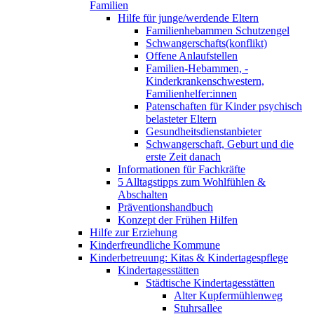
Familien
Hilfe für junge/werdende Eltern
Familienhebammen Schutzengel
Schwangerschafts(konflikt)
Offene Anlaufstellen
Familien-Hebammen, -
Kinderkrankenschwestern,
Familienhelfer:innen
Patenschaften für Kinder psychisch
belasteter Eltern
Gesundheitsdienstanbieter
Schwangerschaft, Geburt und die
erste Zeit danach
Informationen für Fachkräfte
5 Alltagstipps zum Wohlfühlen &
Abschalten
Präventionshandbuch
Konzept der Frühen Hilfen
Hilfe zur Erziehung
Kinderfreundliche Kommune
Kinderbetreuung: Kitas & Kindertagespflege
Kindertagesstätten
Städtische Kindertagesstätten
Alter Kupfermühlenweg
Stuhrsallee