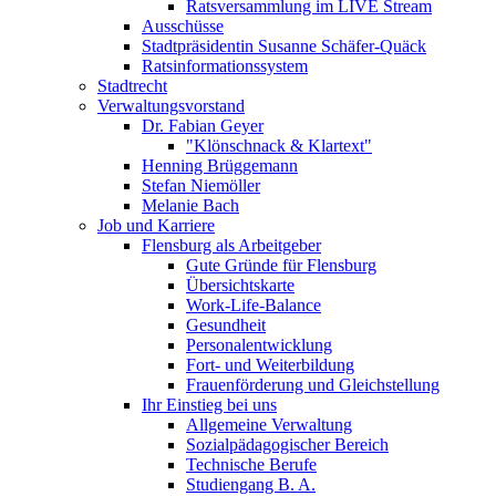
Ratsversammlung im LIVE Stream
Ausschüsse
Stadtpräsidentin Susanne Schäfer-Quäck
Ratsinformationssystem
Stadtrecht
Verwaltungsvorstand
Dr. Fabian Geyer
"Klönschnack & Klartext"
Henning Brüggemann
Stefan Niemöller
Melanie Bach
Job und Karriere
Flensburg als Arbeitgeber
Gute Gründe für Flensburg
Übersichtskarte
Work-Life-Balance
Gesundheit
Personalentwicklung
Fort- und Weiterbildung
Frauenförderung und Gleichstellung
Ihr Einstieg bei uns
Allgemeine Verwaltung
Sozialpädagogischer Bereich
Technische Berufe
Studiengang B. A.