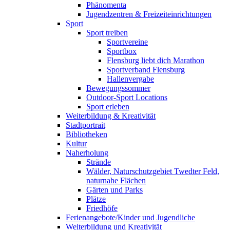
Phänomenta
Jugendzentren & Freizeiteinrichtungen
Sport
Sport treiben
Sportvereine
Sportbox
Flensburg liebt dich Marathon
Sportverband Flensburg
Hallenvergabe
Bewegungssommer
Outdoor-Sport Locations
Sport erleben
Weiterbildung & Kreativität
Stadtportrait
Bibliotheken
Kultur
Naherholung
Strände
Wälder, Naturschutzgebiet Twedter Feld,
naturnahe Flächen
Gärten und Parks
Plätze
Friedhöfe
Ferienangebote/Kinder und Jugendliche
Weiterbildung und Kreativität