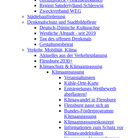
Region Sønderjylland-Schleswig
Zweckverband WEG
Städtebauförderung
Denkmalschutz und Stadtbildpflege
Deutsch-Dänische Kulturachse
Westliche Altstadt - seit 2019
Tag des offenen Denkmals
Gestaltungsbeirat
Verkehr, Mobilität, Klima
Aktuelles aus der Verkehrsplanung
Flensburg 2030+
Klimaschutz & Klimaanpassung
Klimaanpassung
Veranstaltungen
Kühle-Orte-Karte
Entsiegelungs-Wettbewerb
abpflastern!
Klimawandel in Flensburg
Flensburg passt sich an
Bundes-Förderprogramm
Klimaanpassung
Klimaanpassungskonzept
Informationen zum Schutz vor
Klimawandelrisiken