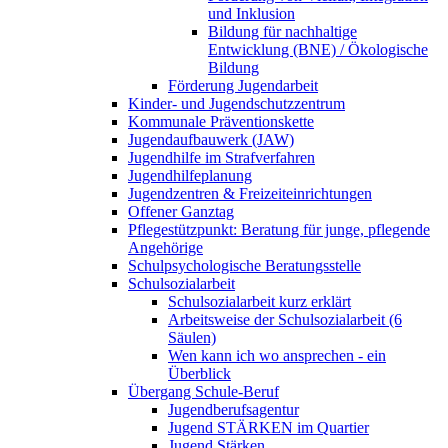
und Inklusion
Bildung für nachhaltige
Entwicklung (BNE) / Ökologische
Bildung
Förderung Jugendarbeit
Kinder- und Jugendschutzzentrum
Kommunale Präventionskette
Jugendaufbauwerk (JAW)
Jugendhilfe im Strafverfahren
Jugendhilfeplanung
Jugendzentren & Freizeiteinrichtungen
Offener Ganztag
Pflegestützpunkt: Beratung für junge, pflegende
Angehörige
Schulpsychologische Beratungsstelle
Schulsozialarbeit
Schulsozialarbeit kurz erklärt
Arbeitsweise der Schulsozialarbeit (6
Säulen)
Wen kann ich wo ansprechen - ein
Überblick
Übergang Schule-Beruf
Jugendberufsagentur
Jugend STÄRKEN im Quartier
Jugend Stärken