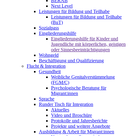
BERAB
Next Level
Leistungen für Bildung und Teilhabe
Leistungen für Bildung und Teilhabe
(BuT)
Sozialpass
Eingliederungshilfe
Eingliederungshilfe für Kinder und
Jugendliche mit körperlichen, geistigen
oder Sinnesbeeinträchtigungen
Wohngeld
Beschäftigung und Qualifizierung
Flucht & Integration
Gesundheit
Weibliche Genitalverstümmelung
(FGM/C)
Psychologische Beratung für
Migrant:innen
Sprache
Runder Tisch für Integration
Aktuelles
Video und Broschüre
Protokolle und Jahresberichte
Projekte und weitere Angebote
Ausbildung & Arbeit für Migrant:innen