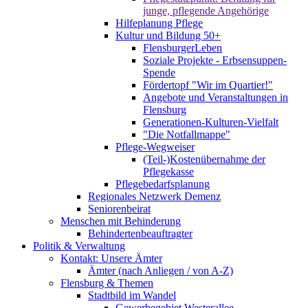
junge, pflegende Angehörige
Hilfeplanung Pflege
Kultur und Bildung 50+
FlensburgerLeben
Soziale Projekte - Erbsensuppen-
Spende
Fördertopf "Wir im Quartier!"
Angebote und Veranstaltungen in
Flensburg
Generationen-Kulturen-Vielfalt
"Die Notfallmappe"
Pflege-Wegweiser
(Teil-)Kostenübernahme der
Pflegekasse
Pflegebedarfsplanung
Regionales Netzwerk Demenz
Seniorenbeirat
Menschen mit Behinderung
Behindertenbeauftragter
Politik & Verwaltung
Kontakt: Unsere Ämter
Ämter (nach Anliegen / von A-Z)
Flensburg & Themen
Stadtbild im Wandel
Gewerbegebiet Westerallee