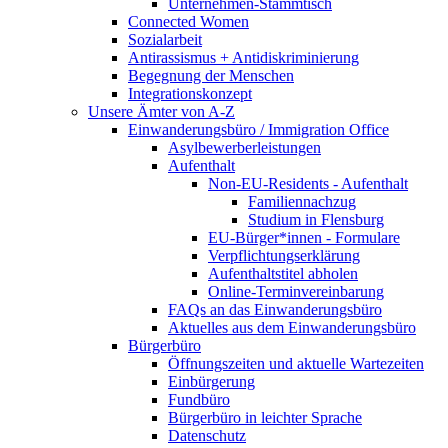
Unternehmen-Stammtisch
Connected Women
Sozialarbeit
Antirassismus + Antidiskriminierung
Begegnung der Menschen
Integrationskonzept
Unsere Ämter von A-Z
Einwanderungsbüro / Immigration Office
Asylbewerberleistungen
Aufenthalt
Non-EU-Residents - Aufenthalt
Familiennachzug
Studium in Flensburg
EU-Bürger*innen - Formulare
Verpflichtungserklärung
Aufenthaltstitel abholen
Online-Terminvereinbarung
FAQs an das Einwanderungsbüro
Aktuelles aus dem Einwanderungsbüro
Bürgerbüro
Öffnungszeiten und aktuelle Wartezeiten
Einbürgerung
Fundbüro
Bürgerbüro in leichter Sprache
Datenschutz