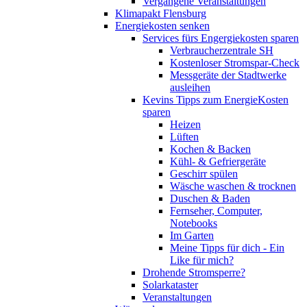
Vergangene Veranstaltungen
Klimapakt Flensburg
Energiekosten senken
Services fürs Engergiekosten sparen
Verbraucherzentrale SH
Kostenloser Stromspar-Check
Messgeräte der Stadtwerke
ausleihen
Kevins Tipps zum EnergieKosten
sparen
Heizen
Lüften
Kochen & Backen
Kühl- & Gefriergeräte
Geschirr spülen
Wäsche waschen & trocknen
Duschen & Baden
Fernseher, Computer,
Notebooks
Im Garten
Meine Tipps für dich - Ein
Like für mich?
Drohende Stromsperre?
Solarkataster
Veranstaltungen