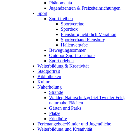
Phänomenta
Jugendzentren & Freizeiteinrichtungen
Sport
Sport treiben
Sportvereine
Sportbox
Flensburg liebt dich Marathon
Sportverband Flensburg
Hallenvergabe
Bewegungssommer
Outdoor-Sport Locations
Sport erleben
Weiterbildung & Kreativität
Stadtportrait
Bibliotheken
Kultur
Naherholung
Strände
Wälder, Naturschutzgebiet Twedter Feld,
naturnahe Flächen
Gärten und Parks
Plätze
Friedhöfe
Ferienangebote/Kinder und Jugendliche
Weiterbildung und Kreativität