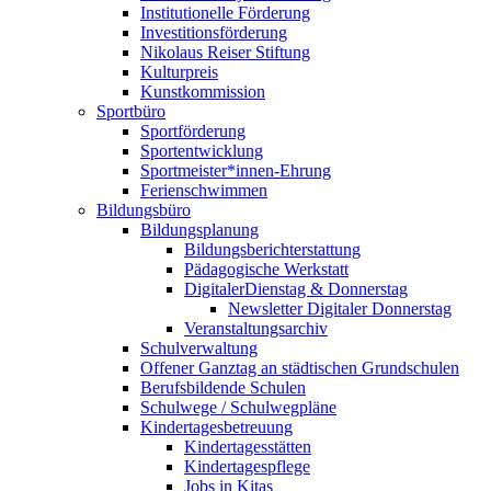
Institutionelle Förderung
Investitionsförderung
Nikolaus Reiser Stiftung
Kulturpreis
Kunstkommission
Sportbüro
Sportförderung
Sportentwicklung
Sportmeister*innen-Ehrung
Ferienschwimmen
Bildungsbüro
Bildungsplanung
Bildungsberichterstattung
Pädagogische Werkstatt
DigitalerDienstag & Donnerstag
Newsletter Digitaler Donnerstag
Veranstaltungsarchiv
Schulverwaltung
Offener Ganztag an städtischen Grundschulen
Berufsbildende Schulen
Schulwege / Schulwegpläne
Kindertagesbetreuung
Kindertagesstätten
Kindertagespflege
Jobs in Kitas