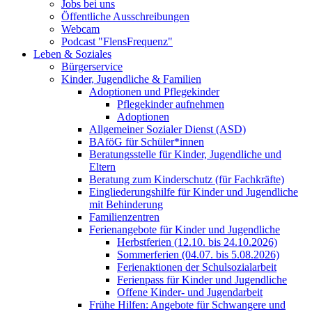
Jobs bei uns
Öffentliche Ausschreibungen
Webcam
Podcast "FlensFrequenz"
Leben & Soziales
Bürgerservice
Kinder, Jugendliche & Familien
Adoptionen und Pflegekinder
Pflegekinder aufnehmen
Adoptionen
Allgemeiner Sozialer Dienst (ASD)
BAföG für Schüler*innen
Beratungsstelle für Kinder, Jugendliche und
Eltern
Beratung zum Kinderschutz (für Fachkräfte)
Eingliederungshilfe für Kinder und Jugendliche
mit Behinderung
Familienzentren
Ferienangebote für Kinder und Jugendliche
Herbstferien (12.10. bis 24.10.2026)
Sommerferien (04.07. bis 5.08.2026)
Ferienaktionen der Schulsozialarbeit
Ferienpass für Kinder und Jugendliche
Offene Kinder- und Jugendarbeit
Frühe Hilfen: Angebote für Schwangere und