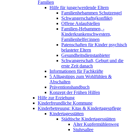
Familien
Hilfe für junge/werdende Eltern
Familienhebammen Schutzengel
Schwangerschafts(konflikt)
Offene Anlaufstellen
Familien-Hebammen, -
Kinderkrankenschwestern,
Familienhelfer:innen
Patenschaften für Kinder psychisch
belasteter Eltern
Gesundheitsdienstanbieter
Schwangerschaft, Geburt und die
erste Zeit danach
Informationen für Fachkräfte
5 Alltagstipps zum Wohlfühlen &
Abschalten
Präventionshandbuch
Konzept der Frühen Hilfen
Hilfe zur Erziehung
Kinderfreundliche Kommune
Kinderbetreuung: Kitas & Kindertagespflege
Kindertagesstätten
Städtische Kindertagesstätten
Alter Kupfermühlenweg
Stuhrsallee