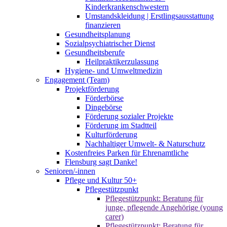
Kinderkrankenschwestern
Umstandskleidung | Erstlingsausstattung
finanzieren
Gesundheitsplanung
Sozialpsychiatrischer Dienst
Gesundheitsberufe
Heilpraktikerzulassung
Hygiene- und Umweltmedizin
Engagement (Team)
Projektförderung
Förderbörse
Dingebörse
Förderung sozialer Projekte
Förderung im Stadtteil
Kulturförderung
Nachhaltiger Umwelt- & Naturschutz
Kostenfreies Parken für Ehrenamtliche
Flensburg sagt Danke!
Senioren/-innen
Pflege und Kultur 50+
Pflegestützpunkt
Pflegestützpunkt: Beratung für
junge, pflegende Angehörige (young
carer)
Pflegestützpunkt: Beratung für