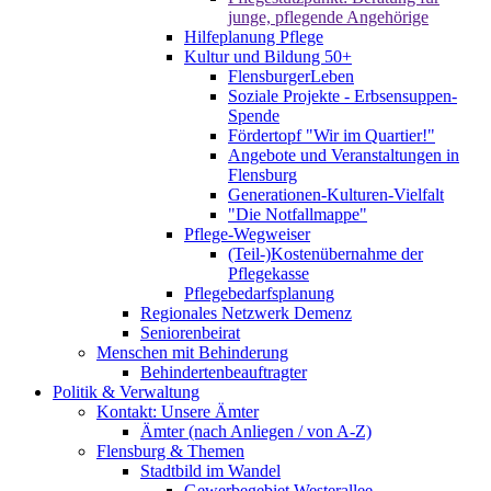
junge, pflegende Angehörige
Hilfeplanung Pflege
Kultur und Bildung 50+
FlensburgerLeben
Soziale Projekte - Erbsensuppen-
Spende
Fördertopf "Wir im Quartier!"
Angebote und Veranstaltungen in
Flensburg
Generationen-Kulturen-Vielfalt
"Die Notfallmappe"
Pflege-Wegweiser
(Teil-)Kostenübernahme der
Pflegekasse
Pflegebedarfsplanung
Regionales Netzwerk Demenz
Seniorenbeirat
Menschen mit Behinderung
Behindertenbeauftragter
Politik & Verwaltung
Kontakt: Unsere Ämter
Ämter (nach Anliegen / von A-Z)
Flensburg & Themen
Stadtbild im Wandel
Gewerbegebiet Westerallee