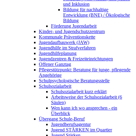
und Inklusion
Bildung für nachhaltige
Entwicklung (BNE) / Ökologische
Bildung
Förderung Jugendarbeit
Kinder- und Jugendschutzzentrum
Kommunale Präventionskette
Jugendaufbauwerk (JAW)
Jugendhilfe im Strafverfahren
Jugendhilfeplanung
Jugendzentren & Freizeiteinrichtungen
Offener Ganztag
Pflegestützpunkt: Beratung für junge, pflegende
Angehörige
Schulpsychologische Beratungsstelle
Schulsozialarbeit
Schulsozialarbeit kurz erklärt
Arbeitsweise der Schulsozialarbeit (6
Säulen)
Wen kann ich wo ansprechen - ein
Überblick
Übergang Schule-Beruf
Jugendberufsagentur
Jugend STÄRKEN im Quartier
Jugend Stärken