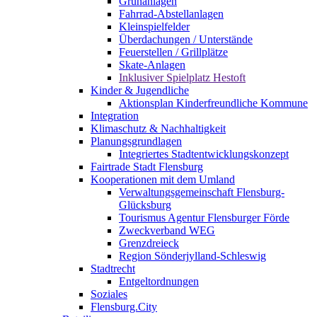
Grünanlagen
Fahrrad-Abstellanlagen
Kleinspielfelder
Überdachungen / Unterstände
Feuerstellen / Grillplätze
Skate-Anlagen
Inklusiver Spielplatz Hestoft
Kinder & Jugendliche
Aktionsplan Kinderfreundliche Kommune
Integration
Klimaschutz & Nachhaltigkeit
Planungsgrundlagen
Integriertes Stadtentwicklungskonzept
Fairtrade Stadt Flensburg
Kooperationen mit dem Umland
Verwaltungsgemeinschaft Flensburg-
Glücksburg
Tourismus Agentur Flensburger Förde
Zweckverband WEG
Grenzdreieck
Region Sönderjylland-Schleswig
Stadtrecht
Entgeltordnungen
Soziales
Flensburg.City