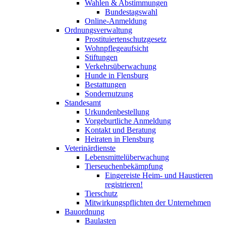
Wahlen & Abstimmungen
Bundestagswahl
Online-Anmeldung
Ordnungsverwaltung
Prostituiertenschutzgesetz
Wohnpflegeaufsicht
Stiftungen
Verkehrsüberwachung
Hunde in Flensburg
Bestattungen
Sondernutzung
Standesamt
Urkundenbestellung
Vorgeburtliche Anmeldung
Kontakt und Beratung
Heiraten in Flensburg
Veterinärdienste
Lebensmittelüberwachung
Tierseuchenbekämpfung
Eingereiste Heim- und Haustieren
registrieren!
Tierschutz
Mitwirkungspflichten der Unternehmen
Bauordnung
Baulasten