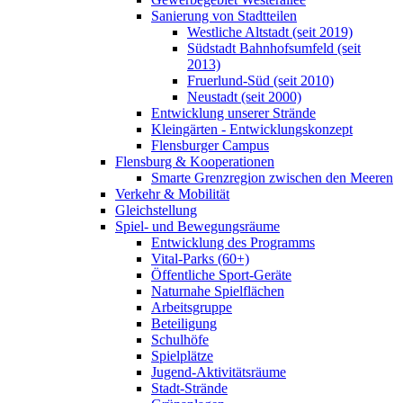
Sanierung von Stadtteilen
Westliche Altstadt (seit 2019)
Südstadt Bahnhofsumfeld (seit
2013)
Fruerlund-Süd (seit 2010)
Neustadt (seit 2000)
Entwicklung unserer Strände
Kleingärten - Entwicklungskonzept
Flensburger Campus
Flensburg & Kooperationen
Smarte Grenzregion zwischen den Meeren
Verkehr & Mobilität
Gleichstellung
Spiel- und Bewegungsräume
Entwicklung des Programms
Vital-Parks (60+)
Öffentliche Sport-Geräte
Naturnahe Spielflächen
Arbeitsgruppe
Beteiligung
Schulhöfe
Spielplätze
Jugend-Aktivitätsräume
Stadt-Strände