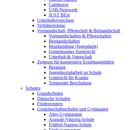
Careleaver
ÜSB-Netzwerk
JUST BEst
Unterhaltsvorschuss
Verfahrenslotse
Vormundschaft, Pflegschaft & Beistandschaft
Vormundschaften & Pflegschaften
Beistandschaften
Beurkundung (Jugendamt)
Gemeinsames Sorgerecht
Unterhalt & Vaterschaft
Zentrum für kooperative Erziehungshilfen
Beratung
Jugendsozialarbeit an Schule
Unterricht für Kranke
Temporäre Beschulung
Schulen
Grundschulen
Dänische Schulen
Förderzentren
Gemeinschaftsschulen und Gymnasien
Altes Gymnasium
Auguste-Viktoria-Schule
Fridtjof-Nansen-Schule
Fördegymnasium