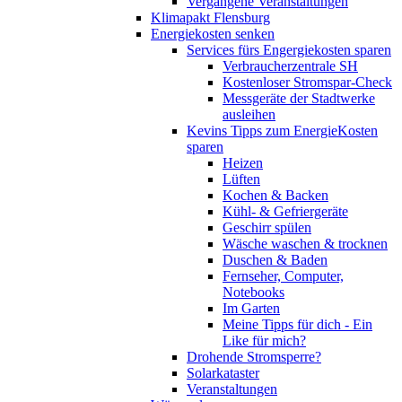
Vergangene Veranstaltungen
Klimapakt Flensburg
Energiekosten senken
Services fürs Engergiekosten sparen
Verbraucherzentrale SH
Kostenloser Stromspar-Check
Messgeräte der Stadtwerke
ausleihen
Kevins Tipps zum EnergieKosten
sparen
Heizen
Lüften
Kochen & Backen
Kühl- & Gefriergeräte
Geschirr spülen
Wäsche waschen & trocknen
Duschen & Baden
Fernseher, Computer,
Notebooks
Im Garten
Meine Tipps für dich - Ein
Like für mich?
Drohende Stromsperre?
Solarkataster
Veranstaltungen