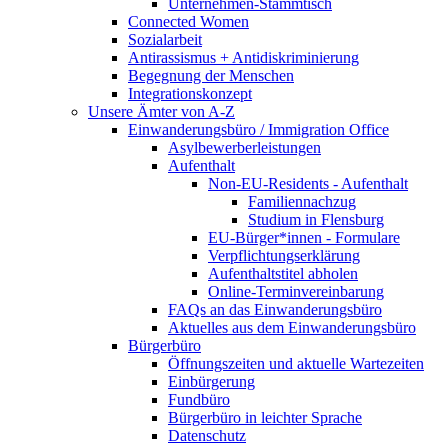
Unternehmen-Stammtisch
Connected Women
Sozialarbeit
Antirassismus + Antidiskriminierung
Begegnung der Menschen
Integrationskonzept
Unsere Ämter von A-Z
Einwanderungsbüro / Immigration Office
Asylbewerberleistungen
Aufenthalt
Non-EU-Residents - Aufenthalt
Familiennachzug
Studium in Flensburg
EU-Bürger*innen - Formulare
Verpflichtungserklärung
Aufenthaltstitel abholen
Online-Terminvereinbarung
FAQs an das Einwanderungsbüro
Aktuelles aus dem Einwanderungsbüro
Bürgerbüro
Öffnungszeiten und aktuelle Wartezeiten
Einbürgerung
Fundbüro
Bürgerbüro in leichter Sprache
Datenschutz