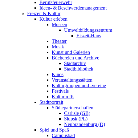
Berufsfeuerwehr
Ideen- & Beschwerdemanagement
Freizeit & Kultur
Kultur erleben
Museen
Umweltbildungszentrum
Eiszeit-Haus
Theater
Musik
Kunst und Galerien
Büchereien und Archive
Stadtarchiv
Stadtbibliothek
Kinos
Veranstaltungsstätten
Kulturgruppen und -vereine
Festivals
Kulturtreffs
Stadtportrait
Städtepartnerschaften
Carlisle (GB)
Slupsk (PL)
Neubrandenburg (D)
Spiel und Spaß
Campusbad