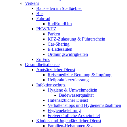
Verkehr
Baustellen im Stadtgebiet
Bus
Fahrrad
RadRundUm
PKW/KFZ
Parken
KFZ-Zulassung & Führerschein
Car-Sharing
E-Ladesäulen
Ordnungswidrigkeiten
Zu Fuß
Gesundheitsdienste
Amtsärztlicher Dienst
Reisemedizin: Beratung & Impfung
Heilpraktikerzulassung
Infektionsschutz
Hygiene & Umweltmedizin
Badewasserqualität
Hafenärztlicher Dienst
Verhaltenstipps und Hygienemaßnahmen
Hygienebelehrung
Freiverkäufliche Arzneimittel
Kinder- und Jugendärztlicher Dienst
Familien-Hebammen & -