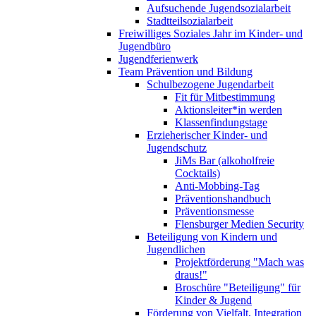
Aufsuchende Jugendsozialarbeit
Stadtteilsozialarbeit
Freiwilliges Soziales Jahr im Kinder- und
Jugendbüro
Jugendferienwerk
Team Prävention und Bildung
Schulbezogene Jugendarbeit
Fit für Mitbestimmung
Aktionsleiter*in werden
Klassenfindungstage
Erzieherischer Kinder- und
Jugendschutz
JiMs Bar (alkoholfreie
Cocktails)
Anti-Mobbing-Tag
Präventionshandbuch
Präventionsmesse
Flensburger Medien Security
Beteiligung von Kindern und
Jugendlichen
Projektförderung "Mach was
draus!"
Broschüre "Beteiligung" für
Kinder & Jugend
Förderung von Vielfalt, Integration