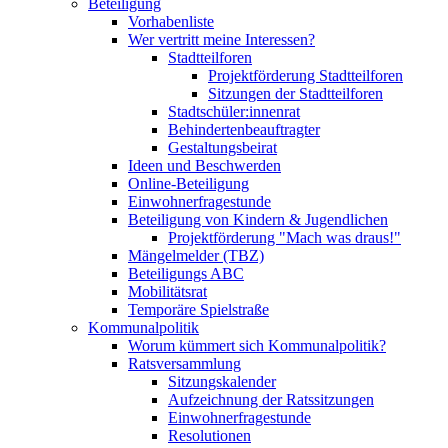
Beteiligung
Vorhabenliste
Wer vertritt meine Interessen?
Stadtteilforen
Projektförderung Stadtteilforen
Sitzungen der Stadtteilforen
Stadtschüler:innenrat
Behindertenbeauftragter
Gestaltungsbeirat
Ideen und Beschwerden
Online-Beteiligung
Einwohnerfragestunde
Beteiligung von Kindern & Jugendlichen
Projektförderung "Mach was draus!"
Mängelmelder (TBZ)
Beteiligungs ABC
Mobilitätsrat
Temporäre Spielstraße
Kommunalpolitik
Worum kümmert sich Kommunalpolitik?
Ratsversammlung
Sitzungskalender
Aufzeichnung der Ratssitzungen
Einwohnerfragestunde
Resolutionen