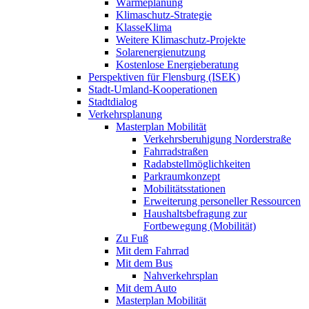
Wärmeplanung
Klimaschutz-Strategie
KlasseKlima
Weitere Klimaschutz-Projekte
Solarenergienutzung
Kostenlose Energieberatung
Perspektiven für Flensburg (ISEK)
Stadt-Umland-Kooperationen
Stadtdialog
Verkehrsplanung
Masterplan Mobilität
Verkehrsberuhigung Norderstraße
Fahrradstraßen
Radabstellmöglichkeiten
Parkraumkonzept
Mobilitätsstationen
Erweiterung personeller Ressourcen
Haushaltsbefragung zur
Fortbewegung (Mobilität)
Zu Fuß
Mit dem Fahrrad
Mit dem Bus
Nahverkehrsplan
Mit dem Auto
Masterplan Mobilität