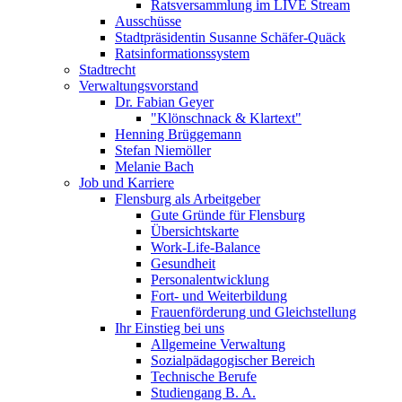
Ratsversammlung im LIVE Stream
Ausschüsse
Stadtpräsidentin Susanne Schäfer-Quäck
Ratsinformationssystem
Stadtrecht
Verwaltungsvorstand
Dr. Fabian Geyer
"Klönschnack & Klartext"
Henning Brüggemann
Stefan Niemöller
Melanie Bach
Job und Karriere
Flensburg als Arbeitgeber
Gute Gründe für Flensburg
Übersichtskarte
Work-Life-Balance
Gesundheit
Personalentwicklung
Fort- und Weiterbildung
Frauenförderung und Gleichstellung
Ihr Einstieg bei uns
Allgemeine Verwaltung
Sozialpädagogischer Bereich
Technische Berufe
Studiengang B. A.