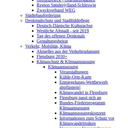
Region Sønderjylland-Schleswig
Zweckverband WEG
Städtebauförderung
Denkmalschutz und Stadtbildpflege
Deutsch-Dänische Kulturachse
Westliche Altstadt - seit 2019
Tag des offenen Denkmals
Gestaltungsbeirat
Verkehr, Mobilität, Klima
Aktuelles aus der Verkehrsplanung
Flensburg 2030+
Klimaschutz & Klimaanpassung
Klimaanpassung
Veranstaltungen
Kühle-Orte-Karte
Entsiegelungs-Wettbewerb
abpflastern!
Klimawandel in Flensburg
Flensburg passt sich an
Bundes-Förderprogramm
Klimaanpassung
Klimaanpassungskonzept
Informationen zum Schutz vor
Klimawandelrisiken