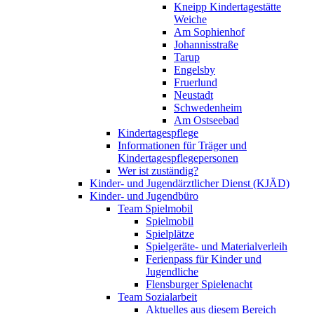
Kneipp Kindertagestätte
Weiche
Am Sophienhof
Johannisstraße
Tarup
Engelsby
Fruerlund
Neustadt
Schwedenheim
Am Ostseebad
Kindertagespflege
Informationen für Träger und
Kindertagespflegepersonen
Wer ist zuständig?
Kinder- und Jugendärztlicher Dienst (KJÄD)
Kinder- und Jugendbüro
Team Spielmobil
Spielmobil
Spielplätze
Spielgeräte- und Materialverleih
Ferienpass für Kinder und
Jugendliche
Flensburger Spielenacht
Team Sozialarbeit
Aktuelles aus diesem Bereich