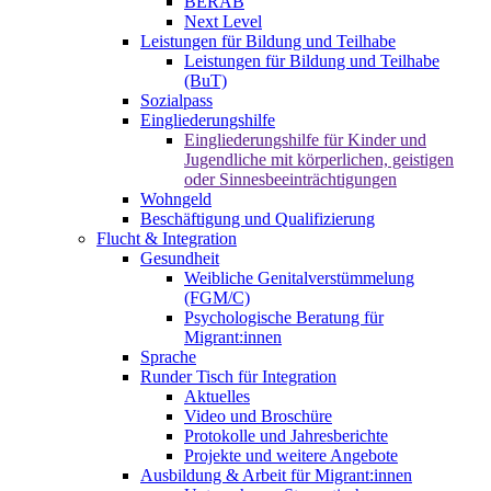
BERAB
Next Level
Leistungen für Bildung und Teilhabe
Leistungen für Bildung und Teilhabe
(BuT)
Sozialpass
Eingliederungshilfe
Eingliederungshilfe für Kinder und
Jugendliche mit körperlichen, geistigen
oder Sinnesbeeinträchtigungen
Wohngeld
Beschäftigung und Qualifizierung
Flucht & Integration
Gesundheit
Weibliche Genitalverstümmelung
(FGM/C)
Psychologische Beratung für
Migrant:innen
Sprache
Runder Tisch für Integration
Aktuelles
Video und Broschüre
Protokolle und Jahresberichte
Projekte und weitere Angebote
Ausbildung & Arbeit für Migrant:innen