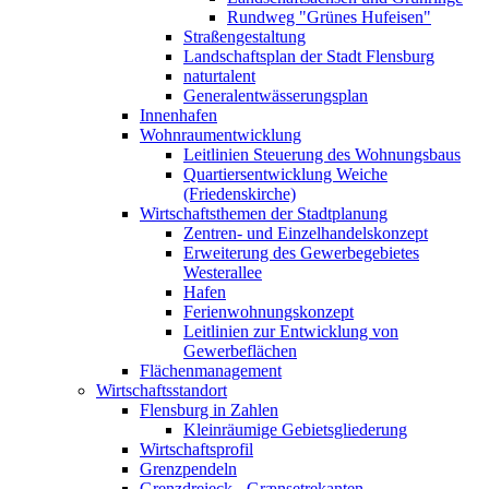
Rundweg "Grünes Hufeisen"
Straßengestaltung
Landschaftsplan der Stadt Flensburg
naturtalent
Generalentwässerungsplan
Innenhafen
Wohnraumentwicklung
Leitlinien Steuerung des Wohnungsbaus
Quartiersentwicklung Weiche
(Friedenskirche)
Wirtschaftsthemen der Stadtplanung
Zentren- und Einzelhandelskonzept
Erweiterung des Gewerbegebietes
Westerallee
Hafen
Ferienwohnungskonzept
Leitlinien zur Entwicklung von
Gewerbeflächen
Flächenmanagement
Wirtschaftsstandort
Flensburg in Zahlen
Kleinräumige Gebietsgliederung
Wirtschaftsprofil
Grenzpendeln
Grenzdreieck - Grænsetrekanten