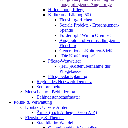
junge, pflegende Angehörige
Hilfeplanung Pflege
Kultur und Bildung 50+
FlensburgerLeben
Soziale Projekte - Erbsensuppen-
Spende
Fördertopf "Wir im Quartier!"
Angebote und Veranstaltungen in
Flensburg
Generationen-Kulturen-Vielfalt
"Die Notfallmappe"
Pflege-Wegweiser
(Teil-)Kostenübernahme der
Pflegekasse
Pflegebedarfsplanung
Regionales Netzwerk Demenz
Seniorenbeirat
Menschen mit Behinderung
Behindertenbeauftragter
Politik & Verwaltung
Kontakt: Unsere Ämter
Ämter (nach Anliegen / von A-Z)
Flensburg & Themen
Stadtbild im Wandel
Gewerbegebiet Westerallee