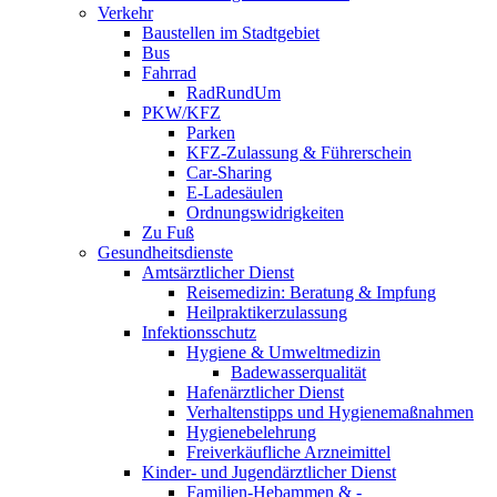
Verkehr
Baustellen im Stadtgebiet
Bus
Fahrrad
RadRundUm
PKW/KFZ
Parken
KFZ-Zulassung & Führerschein
Car-Sharing
E-Ladesäulen
Ordnungswidrigkeiten
Zu Fuß
Gesundheitsdienste
Amtsärztlicher Dienst
Reisemedizin: Beratung & Impfung
Heilpraktikerzulassung
Infektionsschutz
Hygiene & Umweltmedizin
Badewasserqualität
Hafenärztlicher Dienst
Verhaltenstipps und Hygienemaßnahmen
Hygienebelehrung
Freiverkäufliche Arzneimittel
Kinder- und Jugendärztlicher Dienst
Familien-Hebammen & -