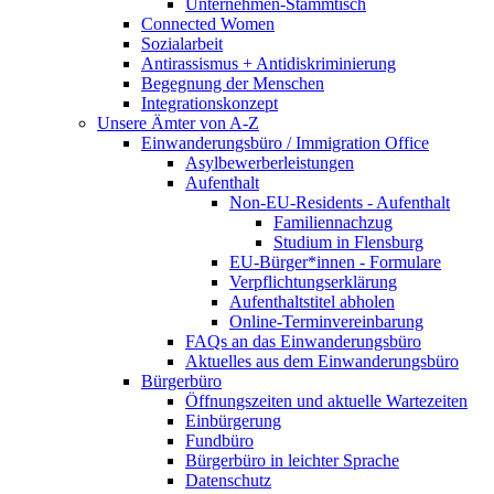
Unternehmen-Stammtisch
Connected Women
Sozialarbeit
Antirassismus + Antidiskriminierung
Begegnung der Menschen
Integrationskonzept
Unsere Ämter von A-Z
Einwanderungsbüro / Immigration Office
Asylbewerberleistungen
Aufenthalt
Non-EU-Residents - Aufenthalt
Familiennachzug
Studium in Flensburg
EU-Bürger*innen - Formulare
Verpflichtungserklärung
Aufenthaltstitel abholen
Online-Terminvereinbarung
FAQs an das Einwanderungsbüro
Aktuelles aus dem Einwanderungsbüro
Bürgerbüro
Öffnungszeiten und aktuelle Wartezeiten
Einbürgerung
Fundbüro
Bürgerbüro in leichter Sprache
Datenschutz