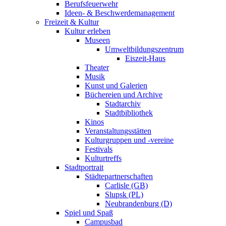
Berufsfeuerwehr
Ideen- & Beschwerdemanagement
Freizeit & Kultur
Kultur erleben
Museen
Umweltbildungszentrum
Eiszeit-Haus
Theater
Musik
Kunst und Galerien
Büchereien und Archive
Stadtarchiv
Stadtbibliothek
Kinos
Veranstaltungsstätten
Kulturgruppen und -vereine
Festivals
Kulturtreffs
Stadtportrait
Städtepartnerschaften
Carlisle (GB)
Slupsk (PL)
Neubrandenburg (D)
Spiel und Spaß
Campusbad