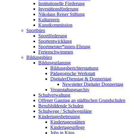
Institutionelle Förderung
Investitionsförderung
Nikolaus Reiser Stiftung
Kulturpreis
Kunstkommission
Sportbüro
Sportförderung
Sportentwicklung
Sportmeister*innen-Ehrung
Ferienschwimmen
Bildungsbüro
Bildungsplanung
Bildungsberichterstattung
Pädagogische Werkstatt
DigitalerDienstag & Donnerstag
Newsletter Digitaler Donnerstag
Veranstaltungsarchiv
Schulverwaltung
Offener Ganztag an städtischen Grundschulen
Berufsbildende Schulen
Schulwege / Schulwegpläne
Kindertagesbetreuung
Kindertagesstätten
Kindertagespflege
Jobs in Kitas