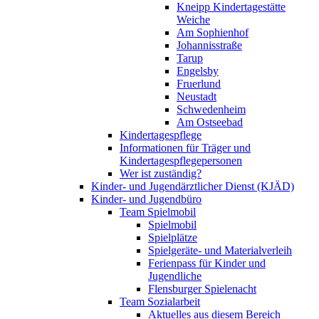
Kneipp Kindertagestätte
Weiche
Am Sophienhof
Johannisstraße
Tarup
Engelsby
Fruerlund
Neustadt
Schwedenheim
Am Ostseebad
Kindertagespflege
Informationen für Träger und
Kindertagespflegepersonen
Wer ist zuständig?
Kinder- und Jugendärztlicher Dienst (KJÄD)
Kinder- und Jugendbüro
Team Spielmobil
Spielmobil
Spielplätze
Spielgeräte- und Materialverleih
Ferienpass für Kinder und
Jugendliche
Flensburger Spielenacht
Team Sozialarbeit
Aktuelles aus diesem Bereich