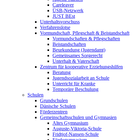
Careleaver
ÜSB-Netzwerk
JUST BEst
Unterhaltsvorschuss
Verfahrenslotse
Vormundschaft, Pflegschaft & Beistandschaft
Vormundschaften & Pflegschaften
Beistandschaften
Beurkundung (Jugendamt)
Gemeinsames Sorgerecht
Unterhalt & Vaterschaft
Zentrum für kooperative Erziehungshilfen
Beratung
Jugendsozialarbeit an Schule
Unterricht für Kranke
Temporäre Beschulung
Schulen
Grundschulen
Dänische Schulen
Förderzentren
Gemeinschaftsschulen und Gymnasien
Altes Gymnasium
Auguste-Viktoria-Schule
Fridtjof-Nansen-Schule
Fördegymnasium