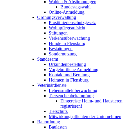
Wahlen & Abstimmungen
Bundestagswahl
Online-Anmeldung
Ordnungsverwaltung
Prostituiertenschutzgesetz
Wohnpflegeaufsicht
Stiftungen
Verkehrsüberwachung
Hunde in Flensburg
Bestattungen
Sondernutzung
Standesamt
Urkundenbestellung
Vorgeburtliche Anmeldung
Kontakt und Beratung
Heiraten in Flensburg
Veterinärdienste
Lebensmittelüberwachung
Tierseuchenbekämpfung
Eingereiste Heim- und Haustieren
registrieren!
Tierschutz
Mitwirkungspflichten der Unternehmen
Bauordnung
Baulasten