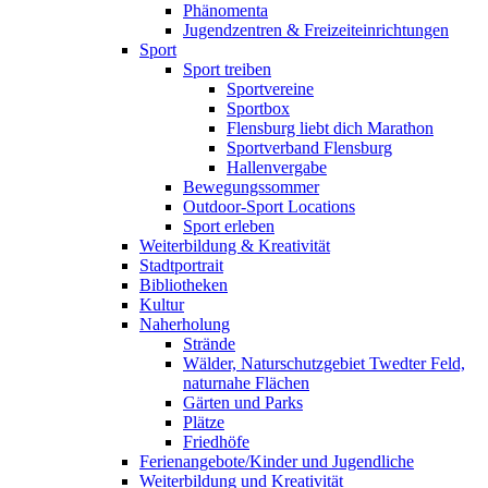
Phänomenta
Jugendzentren & Freizeiteinrichtungen
Sport
Sport treiben
Sportvereine
Sportbox
Flensburg liebt dich Marathon
Sportverband Flensburg
Hallenvergabe
Bewegungssommer
Outdoor-Sport Locations
Sport erleben
Weiterbildung & Kreativität
Stadtportrait
Bibliotheken
Kultur
Naherholung
Strände
Wälder, Naturschutzgebiet Twedter Feld,
naturnahe Flächen
Gärten und Parks
Plätze
Friedhöfe
Ferienangebote/Kinder und Jugendliche
Weiterbildung und Kreativität