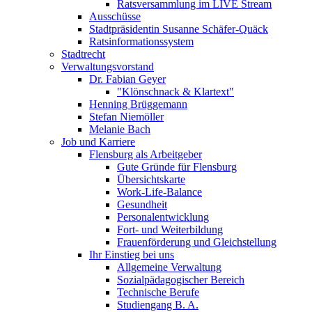
Ratsversammlung im LIVE Stream
Ausschüsse
Stadtpräsidentin Susanne Schäfer-Quäck
Ratsinformationssystem
Stadtrecht
Verwaltungsvorstand
Dr. Fabian Geyer
"Klönschnack & Klartext"
Henning Brüggemann
Stefan Niemöller
Melanie Bach
Job und Karriere
Flensburg als Arbeitgeber
Gute Gründe für Flensburg
Übersichtskarte
Work-Life-Balance
Gesundheit
Personalentwicklung
Fort- und Weiterbildung
Frauenförderung und Gleichstellung
Ihr Einstieg bei uns
Allgemeine Verwaltung
Sozialpädagogischer Bereich
Technische Berufe
Studiengang B. A.