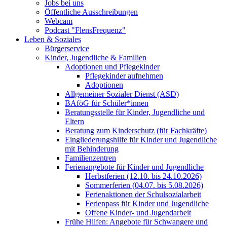
Jobs bei uns
Öffentliche Ausschreibungen
Webcam
Podcast "FlensFrequenz"
Leben & Soziales
Bürgerservice
Kinder, Jugendliche & Familien
Adoptionen und Pflegekinder
Pflegekinder aufnehmen
Adoptionen
Allgemeiner Sozialer Dienst (ASD)
BAföG für Schüler*innen
Beratungsstelle für Kinder, Jugendliche und
Eltern
Beratung zum Kinderschutz (für Fachkräfte)
Eingliederungshilfe für Kinder und Jugendliche
mit Behinderung
Familienzentren
Ferienangebote für Kinder und Jugendliche
Herbstferien (12.10. bis 24.10.2026)
Sommerferien (04.07. bis 5.08.2026)
Ferienaktionen der Schulsozialarbeit
Ferienpass für Kinder und Jugendliche
Offene Kinder- und Jugendarbeit
Frühe Hilfen: Angebote für Schwangere und