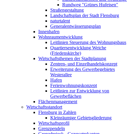
Rundweg "Grünes Hufeisen"
Straßengestaltung
Landschaftsplan der Stadt Flensburg
naturtalent
Generalentwässerungsplan
Innenhafen
Wohnraumentwicklung
Leitlinien Steuerung des Wohnungsbaus
Quartiersentwicklung Weiche
(Friedenskirche)
Wirtschaftsthemen der Stadtplanung
Zentren- und Einzelhandelskonzept
Erweiterung des Gewerbegebietes
Westerallee
Hafen
Ferienwohnungskonzept
Leitlinien zur Entwicklung von
Gewerbeflächen
Flächenmanagement
Wirtschaftsstandort
Flensburg in Zahlen
Kleinräumige Gebietsgliederung
Wirtschaftsprofil
Grenzpendeln
Grenzdreieck - Grænsetrekanten