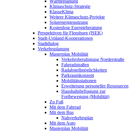
Wärmeplanung
Klimaschutz-Strategie
KlasseKlima
Weitere Klimaschutz-Projekte
Solarenergienutzung
Kostenlose Energieberatung
Perspektiven für Flensburg (ISEK)
Stadt-Umland-Kooperationen
Stadtdialog
Verkehrsplanung
Masterplan Mobilität
Verkehrsberuhigung Norderstraße
Fahrradstraßen
Radabstellmöglichkeiten
Parkraumkonzept
Mobilitätsstationen
Erweiterung personeller Ressourcen
Haushaltsbefragung zur
Fortbewegung (Mobilität)
Zu Fuß
Mit dem Fahrrad
Mit dem Bus
Nahverkehrsplan
Mit dem Auto
Masterplan Mobilität