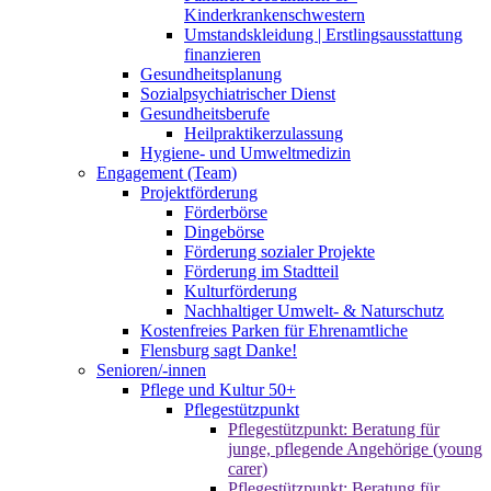
Kinderkrankenschwestern
Umstandskleidung | Erstlingsausstattung
finanzieren
Gesundheitsplanung
Sozialpsychiatrischer Dienst
Gesundheitsberufe
Heilpraktikerzulassung
Hygiene- und Umweltmedizin
Engagement (Team)
Projektförderung
Förderbörse
Dingebörse
Förderung sozialer Projekte
Förderung im Stadtteil
Kulturförderung
Nachhaltiger Umwelt- & Naturschutz
Kostenfreies Parken für Ehrenamtliche
Flensburg sagt Danke!
Senioren/-innen
Pflege und Kultur 50+
Pflegestützpunkt
Pflegestützpunkt: Beratung für
junge, pflegende Angehörige (young
carer)
Pflegestützpunkt: Beratung für