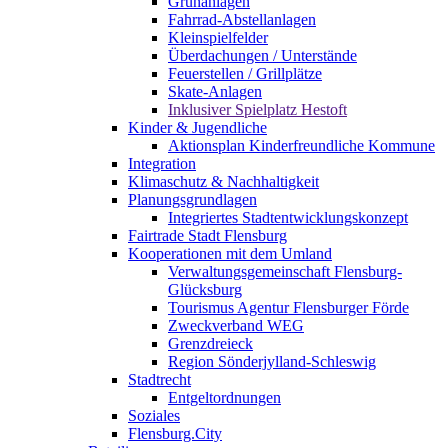
Grünanlagen
Fahrrad-Abstellanlagen
Kleinspielfelder
Überdachungen / Unterstände
Feuerstellen / Grillplätze
Skate-Anlagen
Inklusiver Spielplatz Hestoft
Kinder & Jugendliche
Aktionsplan Kinderfreundliche Kommune
Integration
Klimaschutz & Nachhaltigkeit
Planungsgrundlagen
Integriertes Stadtentwicklungskonzept
Fairtrade Stadt Flensburg
Kooperationen mit dem Umland
Verwaltungsgemeinschaft Flensburg-
Glücksburg
Tourismus Agentur Flensburger Förde
Zweckverband WEG
Grenzdreieck
Region Sönderjylland-Schleswig
Stadtrecht
Entgeltordnungen
Soziales
Flensburg.City