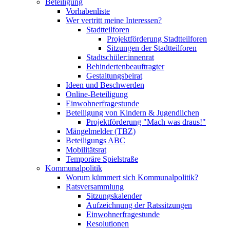
Beteiligung
Vorhabenliste
Wer vertritt meine Interessen?
Stadtteilforen
Projektförderung Stadtteilforen
Sitzungen der Stadtteilforen
Stadtschüler:innenrat
Behindertenbeauftragter
Gestaltungsbeirat
Ideen und Beschwerden
Online-Beteiligung
Einwohnerfragestunde
Beteiligung von Kindern & Jugendlichen
Projektförderung "Mach was draus!"
Mängelmelder (TBZ)
Beteiligungs ABC
Mobilitätsrat
Temporäre Spielstraße
Kommunalpolitik
Worum kümmert sich Kommunalpolitik?
Ratsversammlung
Sitzungskalender
Aufzeichnung der Ratssitzungen
Einwohnerfragestunde
Resolutionen