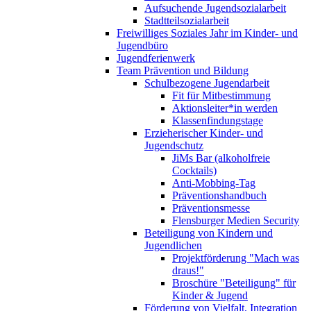
Aufsuchende Jugendsozialarbeit
Stadtteilsozialarbeit
Freiwilliges Soziales Jahr im Kinder- und
Jugendbüro
Jugendferienwerk
Team Prävention und Bildung
Schulbezogene Jugendarbeit
Fit für Mitbestimmung
Aktionsleiter*in werden
Klassenfindungstage
Erzieherischer Kinder- und
Jugendschutz
JiMs Bar (alkoholfreie
Cocktails)
Anti-Mobbing-Tag
Präventionshandbuch
Präventionsmesse
Flensburger Medien Security
Beteiligung von Kindern und
Jugendlichen
Projektförderung "Mach was
draus!"
Broschüre "Beteiligung" für
Kinder & Jugend
Förderung von Vielfalt, Integration