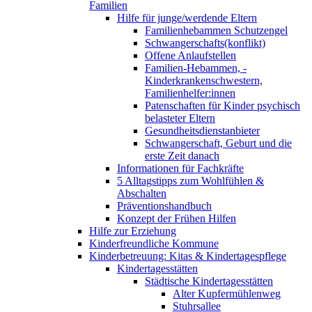
Familien
Hilfe für junge/werdende Eltern
Familienhebammen Schutzengel
Schwangerschafts(konflikt)
Offene Anlaufstellen
Familien-Hebammen, -
Kinderkrankenschwestern,
Familienhelfer:innen
Patenschaften für Kinder psychisch
belasteter Eltern
Gesundheitsdienstanbieter
Schwangerschaft, Geburt und die
erste Zeit danach
Informationen für Fachkräfte
5 Alltagstipps zum Wohlfühlen &
Abschalten
Präventionshandbuch
Konzept der Frühen Hilfen
Hilfe zur Erziehung
Kinderfreundliche Kommune
Kinderbetreuung: Kitas & Kindertagespflege
Kindertagesstätten
Städtische Kindertagesstätten
Alter Kupfermühlenweg
Stuhrsallee