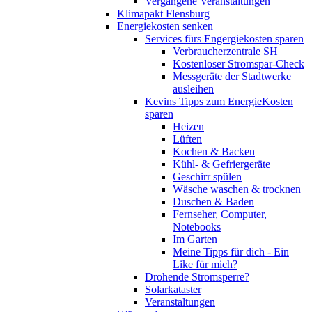
Vergangene Veranstaltungen
Klimapakt Flensburg
Energiekosten senken
Services fürs Engergiekosten sparen
Verbraucherzentrale SH
Kostenloser Stromspar-Check
Messgeräte der Stadtwerke
ausleihen
Kevins Tipps zum EnergieKosten
sparen
Heizen
Lüften
Kochen & Backen
Kühl- & Gefriergeräte
Geschirr spülen
Wäsche waschen & trocknen
Duschen & Baden
Fernseher, Computer,
Notebooks
Im Garten
Meine Tipps für dich - Ein
Like für mich?
Drohende Stromsperre?
Solarkataster
Veranstaltungen