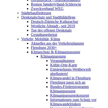
Region Sønderjylland-Schleswig
Zweckverband WEG
Städtebauförderung
Denkmalschutz und Stadtbildpflege
Deutsch-Dänische Kulturachse
Westliche Altstadt - seit 2019
Tag des offenen Denkmals
Gestaltungsbeirat
Verkehr, Mobilität, Klima
Aktuelles aus der Verkehrsplanung
Flensburg 2030+
Klimaschutz & Klimaanpassung
Klimaanpassung
Veranstaltungen
Kühle-Orte-Karte
Entsiegelungs-Wettbewerb
abpflastern!
Klimawandel in Flensburg
Flensburg passt sich an
Bundes-Förderprogramm
Klimaanpassung
Klimaanpassungskonzept
Informationen zum Schutz vor
Klimawandelrisiken