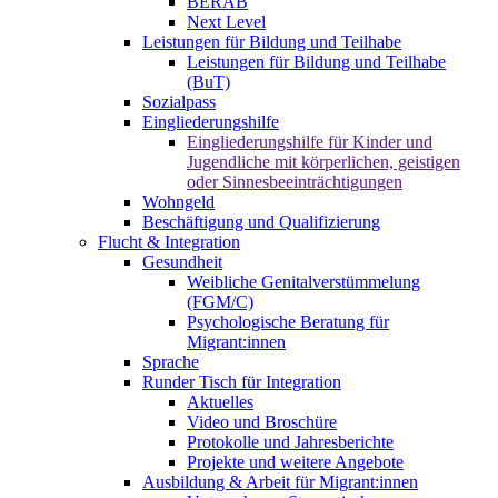
BERAB
Next Level
Leistungen für Bildung und Teilhabe
Leistungen für Bildung und Teilhabe
(BuT)
Sozialpass
Eingliederungshilfe
Eingliederungshilfe für Kinder und
Jugendliche mit körperlichen, geistigen
oder Sinnesbeeinträchtigungen
Wohngeld
Beschäftigung und Qualifizierung
Flucht & Integration
Gesundheit
Weibliche Genitalverstümmelung
(FGM/C)
Psychologische Beratung für
Migrant:innen
Sprache
Runder Tisch für Integration
Aktuelles
Video und Broschüre
Protokolle und Jahresberichte
Projekte und weitere Angebote
Ausbildung & Arbeit für Migrant:innen