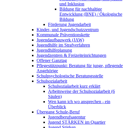
und Inklusion
Bildung für nachhaltige
Entwicklung (BNE) / Ökologische
Bildung
Förderung Jugendarbeit
Kinder- und Jugendschutzzentrum
Kommunale Präventionskette
Jugendaufbauwerk (JAW)
Jugendhilfe im Strafverfahren
Jugendhilfeplanung
Jugendzentren & Freizeiteinrichtungen
Offener Ganztag
Pflegestützpunkt: Beratung für junge, pflegende
Angehörige
Schulpsychologische Beratungsstelle
Schulsozialarbeit
Schulsozialarbeit kurz erklärt
Arbeitsweise der Schulsozialarbeit (6
Säulen)
Wen kann ich wo ansprechen - ein
Überblick
Übergang Schule-Beruf
Jugendberufsagentur
Jugend STÄRKEN im Quartier
Jugend Stärken