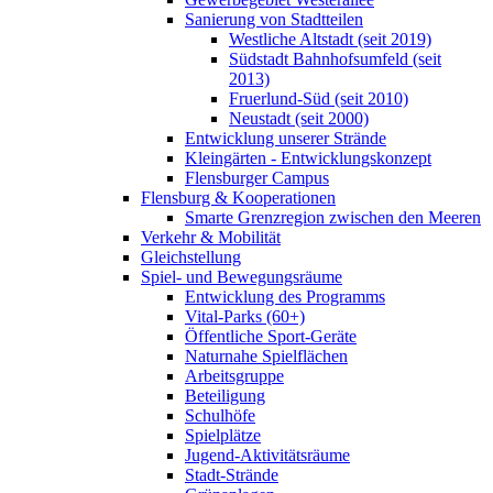
Sanierung von Stadtteilen
Westliche Altstadt (seit 2019)
Südstadt Bahnhofsumfeld (seit
2013)
Fruerlund-Süd (seit 2010)
Neustadt (seit 2000)
Entwicklung unserer Strände
Kleingärten - Entwicklungskonzept
Flensburger Campus
Flensburg & Kooperationen
Smarte Grenzregion zwischen den Meeren
Verkehr & Mobilität
Gleichstellung
Spiel- und Bewegungsräume
Entwicklung des Programms
Vital-Parks (60+)
Öffentliche Sport-Geräte
Naturnahe Spielflächen
Arbeitsgruppe
Beteiligung
Schulhöfe
Spielplätze
Jugend-Aktivitätsräume
Stadt-Strände