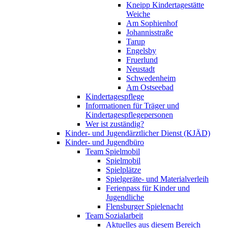
Kneipp Kindertagestätte
Weiche
Am Sophienhof
Johannisstraße
Tarup
Engelsby
Fruerlund
Neustadt
Schwedenheim
Am Ostseebad
Kindertagespflege
Informationen für Träger und
Kindertagespflegepersonen
Wer ist zuständig?
Kinder- und Jugendärztlicher Dienst (KJÄD)
Kinder- und Jugendbüro
Team Spielmobil
Spielmobil
Spielplätze
Spielgeräte- und Materialverleih
Ferienpass für Kinder und
Jugendliche
Flensburger Spielenacht
Team Sozialarbeit
Aktuelles aus diesem Bereich