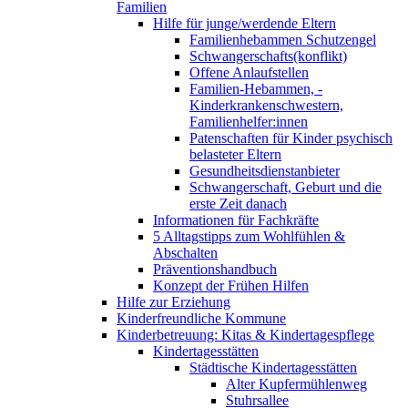
Familien
Hilfe für junge/werdende Eltern
Familienhebammen Schutzengel
Schwangerschafts(konflikt)
Offene Anlaufstellen
Familien-Hebammen, -
Kinderkrankenschwestern,
Familienhelfer:innen
Patenschaften für Kinder psychisch
belasteter Eltern
Gesundheitsdienstanbieter
Schwangerschaft, Geburt und die
erste Zeit danach
Informationen für Fachkräfte
5 Alltagstipps zum Wohlfühlen &
Abschalten
Präventionshandbuch
Konzept der Frühen Hilfen
Hilfe zur Erziehung
Kinderfreundliche Kommune
Kinderbetreuung: Kitas & Kindertagespflege
Kindertagesstätten
Städtische Kindertagesstätten
Alter Kupfermühlenweg
Stuhrsallee