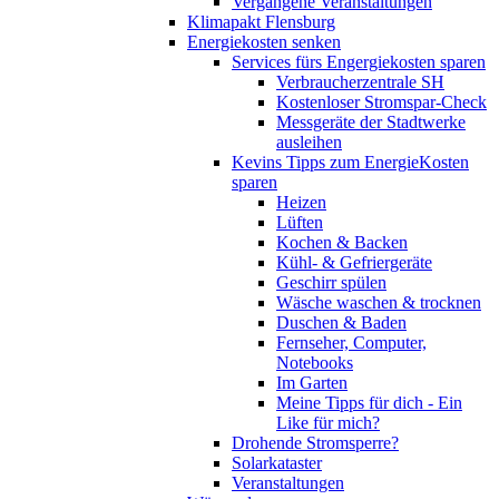
Vergangene Veranstaltungen
Klimapakt Flensburg
Energiekosten senken
Services fürs Engergiekosten sparen
Verbraucherzentrale SH
Kostenloser Stromspar-Check
Messgeräte der Stadtwerke
ausleihen
Kevins Tipps zum EnergieKosten
sparen
Heizen
Lüften
Kochen & Backen
Kühl- & Gefriergeräte
Geschirr spülen
Wäsche waschen & trocknen
Duschen & Baden
Fernseher, Computer,
Notebooks
Im Garten
Meine Tipps für dich - Ein
Like für mich?
Drohende Stromsperre?
Solarkataster
Veranstaltungen