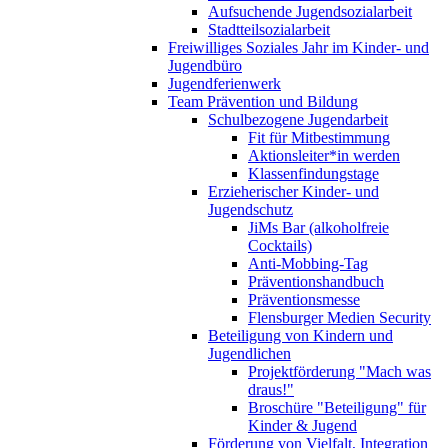
Aufsuchende Jugendsozialarbeit
Stadtteilsozialarbeit
Freiwilliges Soziales Jahr im Kinder- und
Jugendbüro
Jugendferienwerk
Team Prävention und Bildung
Schulbezogene Jugendarbeit
Fit für Mitbestimmung
Aktionsleiter*in werden
Klassenfindungstage
Erzieherischer Kinder- und
Jugendschutz
JiMs Bar (alkoholfreie
Cocktails)
Anti-Mobbing-Tag
Präventionshandbuch
Präventionsmesse
Flensburger Medien Security
Beteiligung von Kindern und
Jugendlichen
Projektförderung "Mach was
draus!"
Broschüre "Beteiligung" für
Kinder & Jugend
Förderung von Vielfalt, Integration