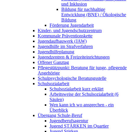
und Inklusion
Bildung für nachhaltige
Entwicklung (BNE) / Ökologische
Bildung
Förderung Jugendarbeit
Kinder- und Jugendschutzzentrum
Kommunale Präventionskette
Jugendaufbauwerk (JAW)
Jugendhilfe im Strafverfahren
Jugendhilfeplanung
Jugendzentren & Freizeiteinrichtungen
Offener Ganztag
Pflegestützpunkt: Beratung für junge, pflegende
Angehörige
Schulpsychologische Beratungsstelle
Schulsozialarbeit
Schulsozialarbeit kurz erklärt
Arbeitsweise der Schulsozialarbeit (6
Säulen)
Wen kann ich wo ansprechen - ein
Überblick
Übergang Schule-Beruf
Jugendberufsagentur
Jugend STÄRKEN im Quartier
Jugend Stärken