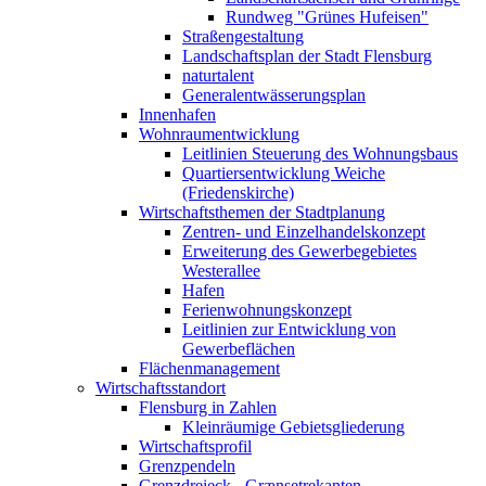
Rundweg "Grünes Hufeisen"
Straßengestaltung
Landschaftsplan der Stadt Flensburg
naturtalent
Generalentwässerungsplan
Innenhafen
Wohnraumentwicklung
Leitlinien Steuerung des Wohnungsbaus
Quartiersentwicklung Weiche
(Friedenskirche)
Wirtschaftsthemen der Stadtplanung
Zentren- und Einzelhandelskonzept
Erweiterung des Gewerbegebietes
Westerallee
Hafen
Ferienwohnungskonzept
Leitlinien zur Entwicklung von
Gewerbeflächen
Flächenmanagement
Wirtschaftsstandort
Flensburg in Zahlen
Kleinräumige Gebietsgliederung
Wirtschaftsprofil
Grenzpendeln
Grenzdreieck - Grænsetrekanten