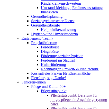
Kinderkrankenschwestern
Umstandskleidung | Erstlingsausstattung
finanzieren
Gesundheitsplanung
Sozialpsychiatrischer Dienst
Gesundheitsberufe
Heilpraktikerzulassung
Hygiene- und Umweltmedizin
Engagement (Team)
Projektförderung
Förderbörse
Dingebörse
Förderung sozialer Projekte
Förderung im Stadtteil
Kulturförderung
Nachhaltiger Umwelt- & Naturschutz
Kostenfreies Parken für Ehrenamtliche
Flensburg sagt Danke!
Senioren/-innen
Pflege und Kultur 50+
Pflegestützpunkt
Pflegestützpunkt: Beratung für
junge, pflegende Angehörige (young
carer)
Pflegestützpunkt: Beratung für