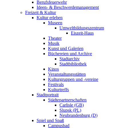
Berufsfeuerwehr
Ideen- & Beschwerdemanagement
Freizeit & Kultur
Kultur erleben
Museen
Umweltbildungszentrum
Eiszeit-Haus
Theater
Musik
Kunst und Galerien
Büchereien und Archive
Stadtarchiv
Stadtbibliothek
Kinos
Veranstaltungsstätten
Kulturgruppen und -vereine
Festivals
Kulturtreffs
Stadtportrait
Städtepartnerschaften
Carlisle (GB)
Slupsk (PL)
Neubrandenburg (D)
Spiel und Spaß
Campusbad