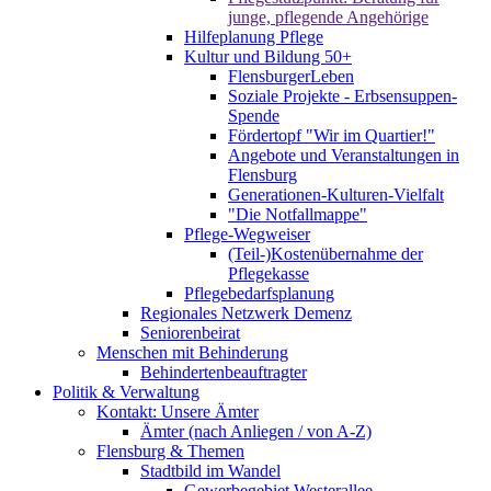
junge, pflegende Angehörige
Hilfeplanung Pflege
Kultur und Bildung 50+
FlensburgerLeben
Soziale Projekte - Erbsensuppen-
Spende
Fördertopf "Wir im Quartier!"
Angebote und Veranstaltungen in
Flensburg
Generationen-Kulturen-Vielfalt
"Die Notfallmappe"
Pflege-Wegweiser
(Teil-)Kostenübernahme der
Pflegekasse
Pflegebedarfsplanung
Regionales Netzwerk Demenz
Seniorenbeirat
Menschen mit Behinderung
Behindertenbeauftragter
Politik & Verwaltung
Kontakt: Unsere Ämter
Ämter (nach Anliegen / von A-Z)
Flensburg & Themen
Stadtbild im Wandel
Gewerbegebiet Westerallee