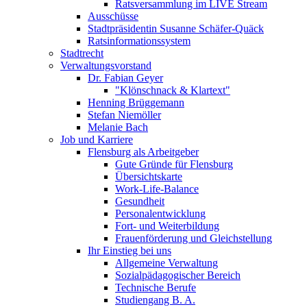
Ratsversammlung im LIVE Stream
Ausschüsse
Stadtpräsidentin Susanne Schäfer-Quäck
Ratsinformationssystem
Stadtrecht
Verwaltungsvorstand
Dr. Fabian Geyer
"Klönschnack & Klartext"
Henning Brüggemann
Stefan Niemöller
Melanie Bach
Job und Karriere
Flensburg als Arbeitgeber
Gute Gründe für Flensburg
Übersichtskarte
Work-Life-Balance
Gesundheit
Personalentwicklung
Fort- und Weiterbildung
Frauenförderung und Gleichstellung
Ihr Einstieg bei uns
Allgemeine Verwaltung
Sozialpädagogischer Bereich
Technische Berufe
Studiengang B. A.