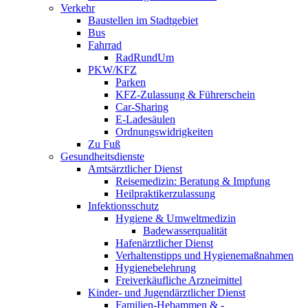
Verkehr
Baustellen im Stadtgebiet
Bus
Fahrrad
RadRundUm
PKW/KFZ
Parken
KFZ-Zulassung & Führerschein
Car-Sharing
E-Ladesäulen
Ordnungswidrigkeiten
Zu Fuß
Gesundheitsdienste
Amtsärztlicher Dienst
Reisemedizin: Beratung & Impfung
Heilpraktikerzulassung
Infektionsschutz
Hygiene & Umweltmedizin
Badewasserqualität
Hafenärztlicher Dienst
Verhaltenstipps und Hygienemaßnahmen
Hygienebelehrung
Freiverkäufliche Arzneimittel
Kinder- und Jugendärztlicher Dienst
Familien-Hebammen & -