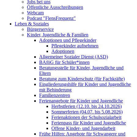
Jobs bei uns
Öffentliche Ausschreibungen
Webcam
Podcast "FlensFrequenz"
Leben & Soziales
Bürgerservice
Kinder, Jugendliche & Familien
Adoptionen und Pflegekinder
Pflegekinder aufnehmen
Adoptionen
Allgemeiner Sozialer Dienst (ASD)
BAföG für Schüler*innen
Beratungsstelle für Kinder, Jugendliche und
Eltern
Beratung zum Kinderschutz (für Fachkräfte)
Eingliederungshilfe für Kinder und Jugendliche
mit Behinderung
Familienzentren
Ferienangebote für Kinder und Jugendliche
Herbstferien (12.10. bis 24.10.2026)
Sommerferien (04.07. bis 5.08.2026)
Ferienaktionen der Schulsozialarbeit
Ferienpass für Kinder und Jugendliche
Offene Kinder- und Jugendarbeit
Frühe Hilfen: Angebote für Schwangere und