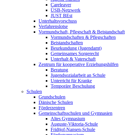
Careleaver
ÜSB-Netzwerk
JUST BEst
Unterhaltsvorschuss
Verfahrenslotse
Vormundschaft, Pflegschaft & Beistandschaft
Vormundschaften & Pflegschaften
Beistandschaften
Beurkundung (Jugendamt)
Gemeinsames Sorgerecht
Unterhalt & Vaterschaft
Zentrum für kooperative Erziehungshilfen
Beratung
Jugendsozialarbeit an Schule
Unterricht für Kranke
Temporäre Beschulung
Schulen
Grundschulen
Dänische Schulen
Förderzentren
Gemeinschaftsschulen und Gymnasien
Altes Gymnasium
Auguste-Viktoria-Schule
Fridtjof-Nansen-Schule
Fördegymnasium