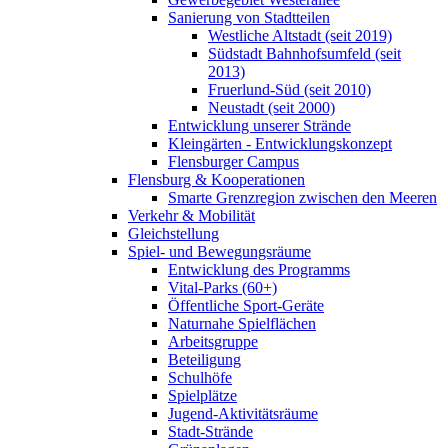
Sanierung von Stadtteilen
Westliche Altstadt (seit 2019)
Südstadt Bahnhofsumfeld (seit
2013)
Fruerlund-Süd (seit 2010)
Neustadt (seit 2000)
Entwicklung unserer Strände
Kleingärten - Entwicklungskonzept
Flensburger Campus
Flensburg & Kooperationen
Smarte Grenzregion zwischen den Meeren
Verkehr & Mobilität
Gleichstellung
Spiel- und Bewegungsräume
Entwicklung des Programms
Vital-Parks (60+)
Öffentliche Sport-Geräte
Naturnahe Spielflächen
Arbeitsgruppe
Beteiligung
Schulhöfe
Spielplätze
Jugend-Aktivitätsräume
Stadt-Strände