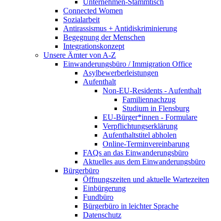
Unternehmen-Stammtisch
Connected Women
Sozialarbeit
Antirassismus + Antidiskriminierung
Begegnung der Menschen
Integrationskonzept
Unsere Ämter von A-Z
Einwanderungsbüro / Immigration Office
Asylbewerberleistungen
Aufenthalt
Non-EU-Residents - Aufenthalt
Familiennachzug
Studium in Flensburg
EU-Bürger*innen - Formulare
Verpflichtungserklärung
Aufenthaltstitel abholen
Online-Terminvereinbarung
FAQs an das Einwanderungsbüro
Aktuelles aus dem Einwanderungsbüro
Bürgerbüro
Öffnungszeiten und aktuelle Wartezeiten
Einbürgerung
Fundbüro
Bürgerbüro in leichter Sprache
Datenschutz