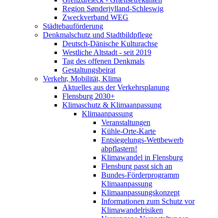
Region Sønderjylland-Schleswig
Zweckverband WEG
Städtebauförderung
Denkmalschutz und Stadtbildpflege
Deutsch-Dänische Kulturachse
Westliche Altstadt - seit 2019
Tag des offenen Denkmals
Gestaltungsbeirat
Verkehr, Mobilität, Klima
Aktuelles aus der Verkehrsplanung
Flensburg 2030+
Klimaschutz & Klimaanpassung
Klimaanpassung
Veranstaltungen
Kühle-Orte-Karte
Entsiegelungs-Wettbewerb
abpflastern!
Klimawandel in Flensburg
Flensburg passt sich an
Bundes-Förderprogramm
Klimaanpassung
Klimaanpassungskonzept
Informationen zum Schutz vor
Klimawandelrisiken