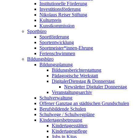
Institutionelle Förderung
Investitionsförderung
Nikolaus Reiser Stiftung
Kulturpreis
Kunstkommission
Sportbüro
Sportförderung
Sportentwicklung
Sportmeister*innen-Ehrung
Ferienschwimmen
Bildungsbüro
Bildungsplanung
Bildungsberichterstattung
Pädagogische Werkstatt
DigitalerDienstag & Donnerstag
Newsletter Digitaler Donnerstag
Veranstaltungsarchiv
Schulverwaltung
Offener Ganztag an städtischen Grundschulen
Berufsbildende Schulen
Schulwege / Schulwegpläne
Kindertagesbetreuung
Kindertagesstätten
Kindertagespflege
Jobs in Kitas