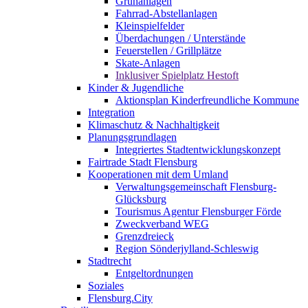
Grünanlagen
Fahrrad-Abstellanlagen
Kleinspielfelder
Überdachungen / Unterstände
Feuerstellen / Grillplätze
Skate-Anlagen
Inklusiver Spielplatz Hestoft
Kinder & Jugendliche
Aktionsplan Kinderfreundliche Kommune
Integration
Klimaschutz & Nachhaltigkeit
Planungsgrundlagen
Integriertes Stadtentwicklungskonzept
Fairtrade Stadt Flensburg
Kooperationen mit dem Umland
Verwaltungsgemeinschaft Flensburg-
Glücksburg
Tourismus Agentur Flensburger Förde
Zweckverband WEG
Grenzdreieck
Region Sönderjylland-Schleswig
Stadtrecht
Entgeltordnungen
Soziales
Flensburg.City