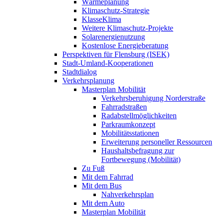
Wärmeplanung
Klimaschutz-Strategie
KlasseKlima
Weitere Klimaschutz-Projekte
Solarenergienutzung
Kostenlose Energieberatung
Perspektiven für Flensburg (ISEK)
Stadt-Umland-Kooperationen
Stadtdialog
Verkehrsplanung
Masterplan Mobilität
Verkehrsberuhigung Norderstraße
Fahrradstraßen
Radabstellmöglichkeiten
Parkraumkonzept
Mobilitätsstationen
Erweiterung personeller Ressourcen
Haushaltsbefragung zur
Fortbewegung (Mobilität)
Zu Fuß
Mit dem Fahrrad
Mit dem Bus
Nahverkehrsplan
Mit dem Auto
Masterplan Mobilität