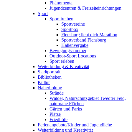
Phänomenta
Jugendzentren & Freizeiteinrichtungen
Sport
Sport treiben
Sportvereine
Sportbox
Flensburg liebt dich Marathon
Sportverband Flensburg
Hallenvergabe
Bewegungssommer
Outdoor-Sport Locations
Sport erleben
Weiterbildung & Kreativität
Stadtportrait
Bibliotheken
Kultur
Naherholung
Strände
Wälder, Naturschutzgebiet Twedter Feld,
naturnahe Flächen
Gärten und Parks
Plätze
Friedhöfe
Ferienangebote/Kinder und Jugendliche
Weiterbildung und Kreativität