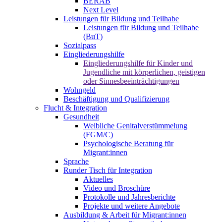
BERAB
Next Level
Leistungen für Bildung und Teilhabe
Leistungen für Bildung und Teilhabe
(BuT)
Sozialpass
Eingliederungshilfe
Eingliederungshilfe für Kinder und
Jugendliche mit körperlichen, geistigen
oder Sinnesbeeinträchtigungen
Wohngeld
Beschäftigung und Qualifizierung
Flucht & Integration
Gesundheit
Weibliche Genitalverstümmelung
(FGM/C)
Psychologische Beratung für
Migrant:innen
Sprache
Runder Tisch für Integration
Aktuelles
Video und Broschüre
Protokolle und Jahresberichte
Projekte und weitere Angebote
Ausbildung & Arbeit für Migrant:innen