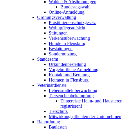
Wahlen & Abstimmungen
Bundestagswahl
Online-Anmeldung
Ordnungsverwaltung
Prostituiertenschutzgesetz
Wohnpflegeaufsicht
Stiftungen
Verkehrsüberwachung
Hunde in Flensburg
Bestattungen
Sondernutzung
Standesamt
Urkundenbestellung
Vorgeburtliche Anmeldung
Kontakt und Beratung
Heiraten in Flensburg
Veterinärdienste
Lebensmittelüberwachung
Tierseuchenbekämpfung
Eingereiste Heim- und Haustieren
registrieren!
Tierschutz
Mitwirkungspflichten der Unternehmen
Bauordnung
Baulasten