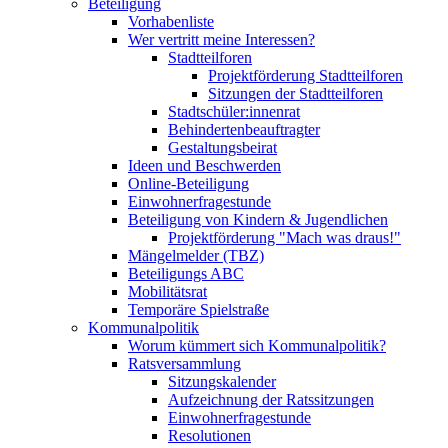
Beteiligung
Vorhabenliste
Wer vertritt meine Interessen?
Stadtteilforen
Projektförderung Stadtteilforen
Sitzungen der Stadtteilforen
Stadtschüler:innenrat
Behindertenbeauftragter
Gestaltungsbeirat
Ideen und Beschwerden
Online-Beteiligung
Einwohnerfragestunde
Beteiligung von Kindern & Jugendlichen
Projektförderung "Mach was draus!"
Mängelmelder (TBZ)
Beteiligungs ABC
Mobilitätsrat
Temporäre Spielstraße
Kommunalpolitik
Worum kümmert sich Kommunalpolitik?
Ratsversammlung
Sitzungskalender
Aufzeichnung der Ratssitzungen
Einwohnerfragestunde
Resolutionen