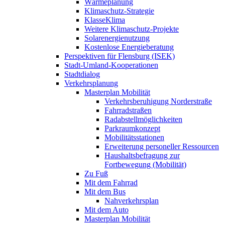
Wärmeplanung
Klimaschutz-Strategie
KlasseKlima
Weitere Klimaschutz-Projekte
Solarenergienutzung
Kostenlose Energieberatung
Perspektiven für Flensburg (ISEK)
Stadt-Umland-Kooperationen
Stadtdialog
Verkehrsplanung
Masterplan Mobilität
Verkehrsberuhigung Norderstraße
Fahrradstraßen
Radabstellmöglichkeiten
Parkraumkonzept
Mobilitätsstationen
Erweiterung personeller Ressourcen
Haushaltsbefragung zur
Fortbewegung (Mobilität)
Zu Fuß
Mit dem Fahrrad
Mit dem Bus
Nahverkehrsplan
Mit dem Auto
Masterplan Mobilität