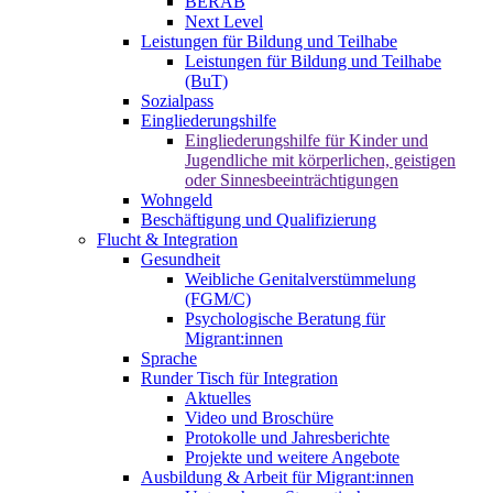
BERAB
Next Level
Leistungen für Bildung und Teilhabe
Leistungen für Bildung und Teilhabe
(BuT)
Sozialpass
Eingliederungshilfe
Eingliederungshilfe für Kinder und
Jugendliche mit körperlichen, geistigen
oder Sinnesbeeinträchtigungen
Wohngeld
Beschäftigung und Qualifizierung
Flucht & Integration
Gesundheit
Weibliche Genitalverstümmelung
(FGM/C)
Psychologische Beratung für
Migrant:innen
Sprache
Runder Tisch für Integration
Aktuelles
Video und Broschüre
Protokolle und Jahresberichte
Projekte und weitere Angebote
Ausbildung & Arbeit für Migrant:innen