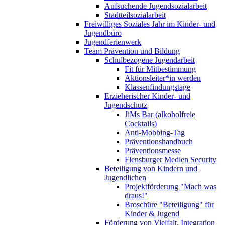
Aufsuchende Jugendsozialarbeit
Stadtteilsozialarbeit
Freiwilliges Soziales Jahr im Kinder- und
Jugendbüro
Jugendferienwerk
Team Prävention und Bildung
Schulbezogene Jugendarbeit
Fit für Mitbestimmung
Aktionsleiter*in werden
Klassenfindungstage
Erzieherischer Kinder- und
Jugendschutz
JiMs Bar (alkoholfreie
Cocktails)
Anti-Mobbing-Tag
Präventionshandbuch
Präventionsmesse
Flensburger Medien Security
Beteiligung von Kindern und
Jugendlichen
Projektförderung "Mach was
draus!"
Broschüre "Beteiligung" für
Kinder & Jugend
Förderung von Vielfalt, Integration