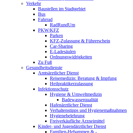
Verkehr
Baustellen im Stadtgebiet
Bus
Fahrrad
RadRundUm
PKW/KFZ
Parken
KFZ-Zulassung & Führerschein
Car-Sharing
E-Ladesäulen
Ordnungswidrigkeiten
Zu Fuß
Gesundheitsdienste
Amtsärztlicher Dienst
Reisemedizin: Beratung & Impfung
Heilpraktikerzulassung
Infektionsschutz
Hygiene & Umweltmedizin
Badewasserqualität
Hafenärztlicher Dienst
Verhaltenstipps und Hygienemaßnahmen
Hygienebelehrung
Freiverkäufliche Arzneimittel
Kinder- und Jugendärztlicher Dienst
Familien-Hebammen & -