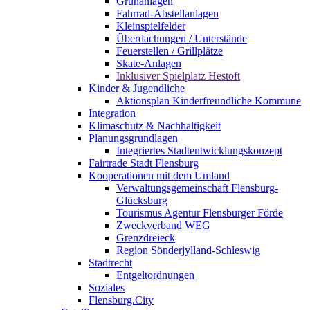
Grünanlagen
Fahrrad-Abstellanlagen
Kleinspielfelder
Überdachungen / Unterstände
Feuerstellen / Grillplätze
Skate-Anlagen
Inklusiver Spielplatz Hestoft
Kinder & Jugendliche
Aktionsplan Kinderfreundliche Kommune
Integration
Klimaschutz & Nachhaltigkeit
Planungsgrundlagen
Integriertes Stadtentwicklungskonzept
Fairtrade Stadt Flensburg
Kooperationen mit dem Umland
Verwaltungsgemeinschaft Flensburg-
Glücksburg
Tourismus Agentur Flensburger Förde
Zweckverband WEG
Grenzdreieck
Region Sönderjylland-Schleswig
Stadtrecht
Entgeltordnungen
Soziales
Flensburg.City