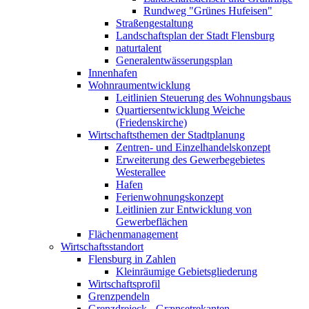
Rundweg "Grünes Hufeisen"
Straßengestaltung
Landschaftsplan der Stadt Flensburg
naturtalent
Generalentwässerungsplan
Innenhafen
Wohnraumentwicklung
Leitlinien Steuerung des Wohnungsbaus
Quartiersentwicklung Weiche
(Friedenskirche)
Wirtschaftsthemen der Stadtplanung
Zentren- und Einzelhandelskonzept
Erweiterung des Gewerbegebietes
Westerallee
Hafen
Ferienwohnungskonzept
Leitlinien zur Entwicklung von
Gewerbeflächen
Flächenmanagement
Wirtschaftsstandort
Flensburg in Zahlen
Kleinräumige Gebietsgliederung
Wirtschaftsprofil
Grenzpendeln
Grenzdreieck - Grænsetrekanten