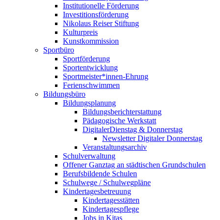
Institutionelle Förderung
Investitionsförderung
Nikolaus Reiser Stiftung
Kulturpreis
Kunstkommission
Sportbüro
Sportförderung
Sportentwicklung
Sportmeister*innen-Ehrung
Ferienschwimmen
Bildungsbüro
Bildungsplanung
Bildungsberichterstattung
Pädagogische Werkstatt
DigitalerDienstag & Donnerstag
Newsletter Digitaler Donnerstag
Veranstaltungsarchiv
Schulverwaltung
Offener Ganztag an städtischen Grundschulen
Berufsbildende Schulen
Schulwege / Schulwegpläne
Kindertagesbetreuung
Kindertagesstätten
Kindertagespflege
Jobs in Kitas