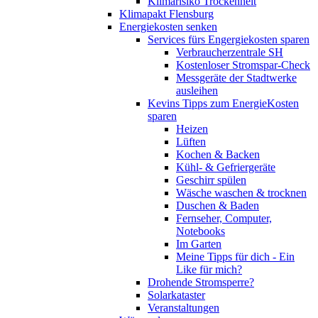
Klimarisiko Trockenheit
Klimapakt Flensburg
Energiekosten senken
Services fürs Engergiekosten sparen
Verbraucherzentrale SH
Kostenloser Stromspar-Check
Messgeräte der Stadtwerke
ausleihen
Kevins Tipps zum EnergieKosten
sparen
Heizen
Lüften
Kochen & Backen
Kühl- & Gefriergeräte
Geschirr spülen
Wäsche waschen & trocknen
Duschen & Baden
Fernseher, Computer,
Notebooks
Im Garten
Meine Tipps für dich - Ein
Like für mich?
Drohende Stromsperre?
Solarkataster
Veranstaltungen