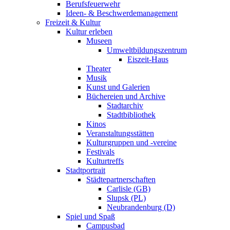
Berufsfeuerwehr
Ideen- & Beschwerdemanagement
Freizeit & Kultur
Kultur erleben
Museen
Umweltbildungszentrum
Eiszeit-Haus
Theater
Musik
Kunst und Galerien
Büchereien und Archive
Stadtarchiv
Stadtbibliothek
Kinos
Veranstaltungsstätten
Kulturgruppen und -vereine
Festivals
Kulturtreffs
Stadtportrait
Städtepartnerschaften
Carlisle (GB)
Slupsk (PL)
Neubrandenburg (D)
Spiel und Spaß
Campusbad