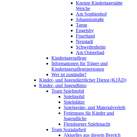
Kneipp Kindertagestätte
Weiche
Am Sophienhof
Johannisstraße
Tarup
Engelsby
Fruerlund
Neustadt
Schwedenheim
Am Ostseebad
Kindertagespflege
Informationen für Träger und
Kindertagespflegepersonen
Wer ist zuständig?
Kinder- und Jugendärztlicher Dienst (KJÄD)
Kinder- und Jugendbüro
Team Spielmobil
Spielmobil
Spielplätze
Spielgeräte- und Materialverleih
Ferienpass für Kinder und
Jugendliche
Flensburger Spielenacht
Team Sozialarbeit
Aktuelles aus diesem Bereich