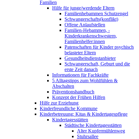
Familien
Hilfe für junge/werdende Eltern
Familienhebammen Schutzengel
Schwangerschafts(konflikt)
Offene Anlaufstellen
Familien-Hebammen, -
Kinderkrankenschwestern,
Familienhelfer:innen
Patenschaften für Kinder psychisch
belasteter Eltern
Gesundheitsdienstanbieter
Schwangerschaft, Geburt und die
erste Zeit danach
Informationen für Fachkräfte
5 Alltagstipps zum Wohlfühlen &
Abschalten
Präventionshandbuch
Konzept der Frühen Hilfen
Hilfe zur Erziehung
Kinderfreundliche Kommune
Kinderbetreuung: Kitas & Kindertagespflege
Kindertagesstätten
Städtische Kindertagesstätten
Alter Kupfermühlenweg
Stuhrsallee