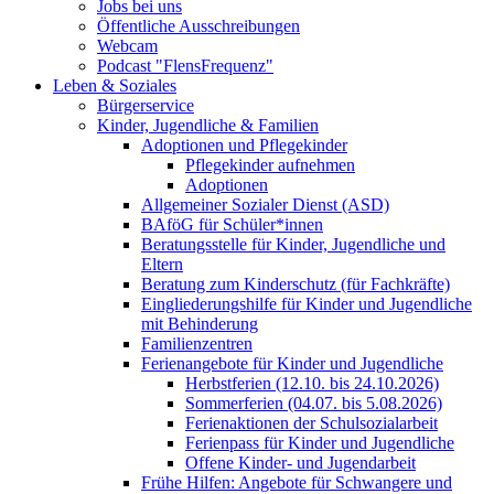
Jobs bei uns
Öffentliche Ausschreibungen
Webcam
Podcast "FlensFrequenz"
Leben & Soziales
Bürgerservice
Kinder, Jugendliche & Familien
Adoptionen und Pflegekinder
Pflegekinder aufnehmen
Adoptionen
Allgemeiner Sozialer Dienst (ASD)
BAföG für Schüler*innen
Beratungsstelle für Kinder, Jugendliche und
Eltern
Beratung zum Kinderschutz (für Fachkräfte)
Eingliederungshilfe für Kinder und Jugendliche
mit Behinderung
Familienzentren
Ferienangebote für Kinder und Jugendliche
Herbstferien (12.10. bis 24.10.2026)
Sommerferien (04.07. bis 5.08.2026)
Ferienaktionen der Schulsozialarbeit
Ferienpass für Kinder und Jugendliche
Offene Kinder- und Jugendarbeit
Frühe Hilfen: Angebote für Schwangere und