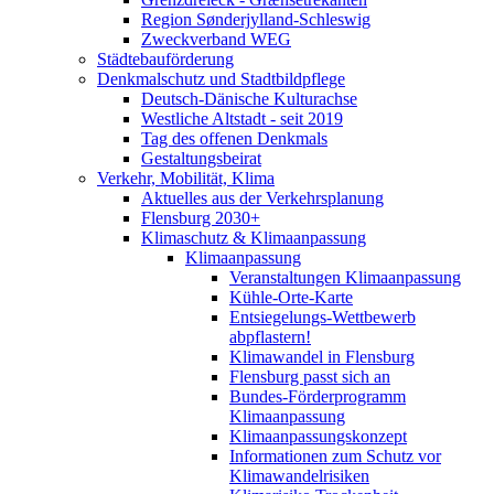
Region Sønderjylland-Schleswig
Zweckverband WEG
Städtebauförderung
Denkmalschutz und Stadtbildpflege
Deutsch-Dänische Kulturachse
Westliche Altstadt - seit 2019
Tag des offenen Denkmals
Gestaltungsbeirat
Verkehr, Mobilität, Klima
Aktuelles aus der Verkehrsplanung
Flensburg 2030+
Klimaschutz & Klimaanpassung
Klimaanpassung
Veranstaltungen Klimaanpassung
Kühle-Orte-Karte
Entsiegelungs-Wettbewerb
abpflastern!
Klimawandel in Flensburg
Flensburg passt sich an
Bundes-Förderprogramm
Klimaanpassung
Klimaanpassungskonzept
Informationen zum Schutz vor
Klimawandelrisiken