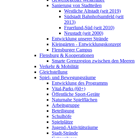
Sanierung von Stadtteilen
Westliche Altstadt (seit 2019)
Südstadt Bahnhofsumfeld (seit
2013)
Fruerlund-Süd (seit 2010)
Neustadt (seit 2000)
Entwicklung unserer Strände
Kleingärten - Entwicklungskonzept
Flensburger Campus
Flensburg & Kooperationen
Smarte Grenzregion zwischen den Meeren
Verkehr & Mobilität
Gleichstellung
Spiel- und Bewegungsräume
Entwicklung des Programms
Vital-Parks (60+)
Öffentliche Sport-Geräte
Naturnahe Spielflächen
Arbeitsgruppe
Beteiligung
Schulhöfe
Spielplätze
Jugend-Aktivitätsräume
Stadt-Strände