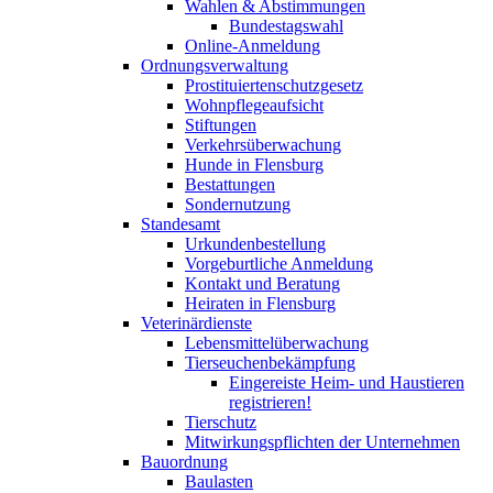
Wahlen & Abstimmungen
Bundestagswahl
Online-Anmeldung
Ordnungsverwaltung
Prostituiertenschutzgesetz
Wohnpflegeaufsicht
Stiftungen
Verkehrsüberwachung
Hunde in Flensburg
Bestattungen
Sondernutzung
Standesamt
Urkundenbestellung
Vorgeburtliche Anmeldung
Kontakt und Beratung
Heiraten in Flensburg
Veterinärdienste
Lebensmittelüberwachung
Tierseuchenbekämpfung
Eingereiste Heim- und Haustieren
registrieren!
Tierschutz
Mitwirkungspflichten der Unternehmen
Bauordnung
Baulasten