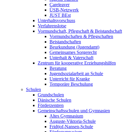
Careleaver
ÜSB-Netzwerk
JUST BEst
Unterhaltsvorschuss
Verfahrenslotse
Vormundschaft, Pflegschaft & Beistandschaft
Vormundschaften & Pflegschaften
Beistandschaften
Beurkundung (Jugendamt)
Gemeinsames Sorgerecht
Unterhalt & Vaterschaft
Zentrum für kooperative Erziehungshilfen
Beratung
Jugendsozialarbeit an Schule
Unterricht für Kranke
Temporäre Beschulung
Schulen
Grundschulen
Dänische Schulen
Förderzentren
Gemeinschaftsschulen und Gymnasien
Altes Gymnasium
Auguste-Viktoria-Schule
Fridtjof-Nansen-Schule
Fördegymnasium