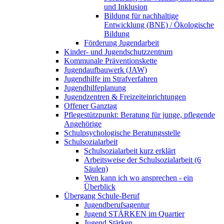
und Inklusion
Bildung für nachhaltige
Entwicklung (BNE) / Ökologische
Bildung
Förderung Jugendarbeit
Kinder- und Jugendschutzzentrum
Kommunale Präventionskette
Jugendaufbauwerk (JAW)
Jugendhilfe im Strafverfahren
Jugendhilfeplanung
Jugendzentren & Freizeiteinrichtungen
Offener Ganztag
Pflegestützpunkt: Beratung für junge, pflegende
Angehörige
Schulpsychologische Beratungsstelle
Schulsozialarbeit
Schulsozialarbeit kurz erklärt
Arbeitsweise der Schulsozialarbeit (6
Säulen)
Wen kann ich wo ansprechen - ein
Überblick
Übergang Schule-Beruf
Jugendberufsagentur
Jugend STÄRKEN im Quartier
Jugend Stärken