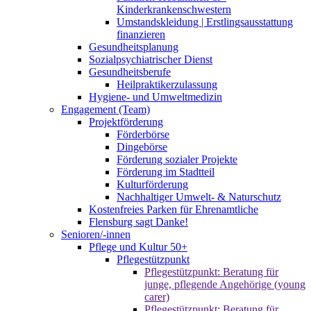
Kinderkrankenschwestern
Umstandskleidung | Erstlingsausstattung
finanzieren
Gesundheitsplanung
Sozialpsychiatrischer Dienst
Gesundheitsberufe
Heilpraktikerzulassung
Hygiene- und Umweltmedizin
Engagement (Team)
Projektförderung
Förderbörse
Dingebörse
Förderung sozialer Projekte
Förderung im Stadtteil
Kulturförderung
Nachhaltiger Umwelt- & Naturschutz
Kostenfreies Parken für Ehrenamtliche
Flensburg sagt Danke!
Senioren/-innen
Pflege und Kultur 50+
Pflegestützpunkt
Pflegestützpunkt: Beratung für
junge, pflegende Angehörige (young
carer)
Pflegestützpunkt: Beratung für