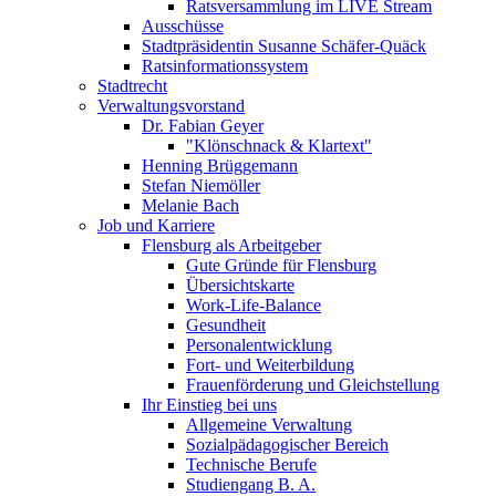
Ratsversammlung im LIVE Stream
Ausschüsse
Stadtpräsidentin Susanne Schäfer-Quäck
Ratsinformationssystem
Stadtrecht
Verwaltungsvorstand
Dr. Fabian Geyer
"Klönschnack & Klartext"
Henning Brüggemann
Stefan Niemöller
Melanie Bach
Job und Karriere
Flensburg als Arbeitgeber
Gute Gründe für Flensburg
Übersichtskarte
Work-Life-Balance
Gesundheit
Personalentwicklung
Fort- und Weiterbildung
Frauenförderung und Gleichstellung
Ihr Einstieg bei uns
Allgemeine Verwaltung
Sozialpädagogischer Bereich
Technische Berufe
Studiengang B. A.