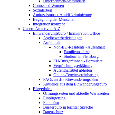
Unternehmen-Stammtisch
Connected Women
Sozialarbeit
Antirassismus + Antidiskriminierung
Begegnung der Menschen
Integrationskonzept
Unsere Ämter von A-Z
Einwanderungsbüro / Immigration Office
Asylbewerberleistungen
Aufenthalt
Non-EU-Residents - Aufenthalt
Familiennachzug
Studium in Flensburg
EU-Bürger*innen - Formulare
Verpflichtungserklärung
Aufenthaltstitel abholen
Online-Terminvereinbarung
FAQs an das Einwanderungsbüro
Aktuelles aus dem Einwanderungsbüro
Bürgerbüro
Öffnungszeiten und aktuelle Wartezeiten
Einbürgerung
Fundbüro
Bürgerbüro in leichter Sprache
Datenschutz