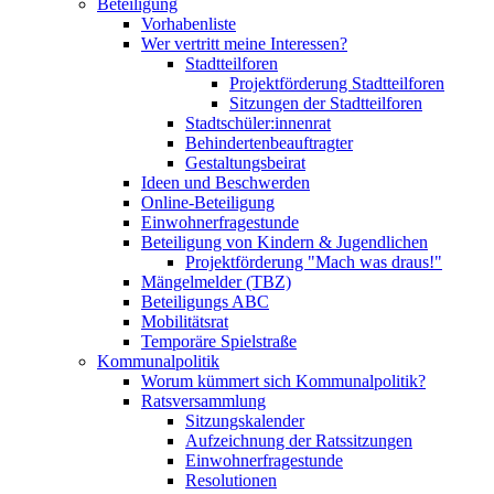
Beteiligung
Vorhabenliste
Wer vertritt meine Interessen?
Stadtteilforen
Projektförderung Stadtteilforen
Sitzungen der Stadtteilforen
Stadtschüler:innenrat
Behindertenbeauftragter
Gestaltungsbeirat
Ideen und Beschwerden
Online-Beteiligung
Einwohnerfragestunde
Beteiligung von Kindern & Jugendlichen
Projektförderung "Mach was draus!"
Mängelmelder (TBZ)
Beteiligungs ABC
Mobilitätsrat
Temporäre Spielstraße
Kommunalpolitik
Worum kümmert sich Kommunalpolitik?
Ratsversammlung
Sitzungskalender
Aufzeichnung der Ratssitzungen
Einwohnerfragestunde
Resolutionen