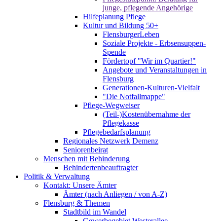
junge, pflegende Angehörige
Hilfeplanung Pflege
Kultur und Bildung 50+
FlensburgerLeben
Soziale Projekte - Erbsensuppen-
Spende
Fördertopf "Wir im Quartier!"
Angebote und Veranstaltungen in
Flensburg
Generationen-Kulturen-Vielfalt
"Die Notfallmappe"
Pflege-Wegweiser
(Teil-)Kostenübernahme der
Pflegekasse
Pflegebedarfsplanung
Regionales Netzwerk Demenz
Seniorenbeirat
Menschen mit Behinderung
Behindertenbeauftragter
Politik & Verwaltung
Kontakt: Unsere Ämter
Ämter (nach Anliegen / von A-Z)
Flensburg & Themen
Stadtbild im Wandel
Gewerbegebiet Westerallee