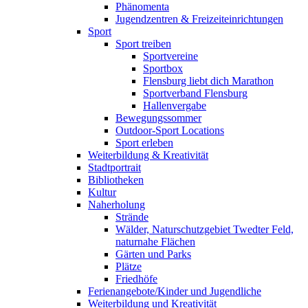
Phänomenta
Jugendzentren & Freizeiteinrichtungen
Sport
Sport treiben
Sportvereine
Sportbox
Flensburg liebt dich Marathon
Sportverband Flensburg
Hallenvergabe
Bewegungssommer
Outdoor-Sport Locations
Sport erleben
Weiterbildung & Kreativität
Stadtportrait
Bibliotheken
Kultur
Naherholung
Strände
Wälder, Naturschutzgebiet Twedter Feld,
naturnahe Flächen
Gärten und Parks
Plätze
Friedhöfe
Ferienangebote/Kinder und Jugendliche
Weiterbildung und Kreativität