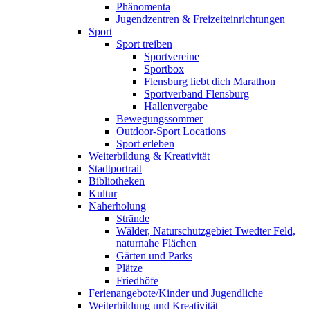
Phänomenta
Jugendzentren & Freizeiteinrichtungen
Sport
Sport treiben
Sportvereine
Sportbox
Flensburg liebt dich Marathon
Sportverband Flensburg
Hallenvergabe
Bewegungssommer
Outdoor-Sport Locations
Sport erleben
Weiterbildung & Kreativität
Stadtportrait
Bibliotheken
Kultur
Naherholung
Strände
Wälder, Naturschutzgebiet Twedter Feld,
naturnahe Flächen
Gärten und Parks
Plätze
Friedhöfe
Ferienangebote/Kinder und Jugendliche
Weiterbildung und Kreativität