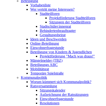
Beteiligung
Vorhabenliste
Wer vertritt meine Interessen?
Stadtteilforen
Projektförderung Stadtteilforen
Sitzungen der Stadtteilforen
Stadtschüler:innenrat
Behindertenbeauftragter
Gestaltungsbeirat
Ideen und Beschwerden
Online-Beteiligung
Einwohnerfragestunde
Beteiligung von Kindern & Jugendlichen
Projektförderung "Mach was draus!"
Mängelmelder (TBZ)
Beteiligungs ABC
Mobilitätsrat
Temporäre Spielstraße
Kommunalpolitik
Worum kümmert sich Kommunalpolitik?
Ratsversammlung
Sitzungskalender
Aufzeichnung der Ratssitzungen
Einwohnerfragestunde
Resolutionen