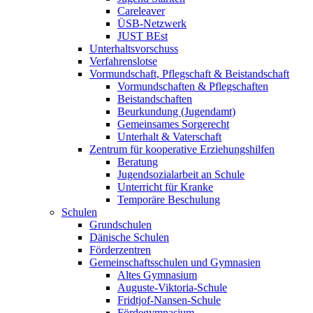
Careleaver
ÜSB-Netzwerk
JUST BEst
Unterhaltsvorschuss
Verfahrenslotse
Vormundschaft, Pflegschaft & Beistandschaft
Vormundschaften & Pflegschaften
Beistandschaften
Beurkundung (Jugendamt)
Gemeinsames Sorgerecht
Unterhalt & Vaterschaft
Zentrum für kooperative Erziehungshilfen
Beratung
Jugendsozialarbeit an Schule
Unterricht für Kranke
Temporäre Beschulung
Schulen
Grundschulen
Dänische Schulen
Förderzentren
Gemeinschaftsschulen und Gymnasien
Altes Gymnasium
Auguste-Viktoria-Schule
Fridtjof-Nansen-Schule
Fördegymnasium