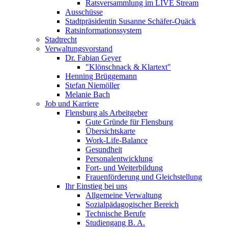
Ratsversammlung im LIVE Stream
Ausschüsse
Stadtpräsidentin Susanne Schäfer-Quäck
Ratsinformationssystem
Stadtrecht
Verwaltungsvorstand
Dr. Fabian Geyer
"Klönschnack & Klartext"
Henning Brüggemann
Stefan Niemöller
Melanie Bach
Job und Karriere
Flensburg als Arbeitgeber
Gute Gründe für Flensburg
Übersichtskarte
Work-Life-Balance
Gesundheit
Personalentwicklung
Fort- und Weiterbildung
Frauenförderung und Gleichstellung
Ihr Einstieg bei uns
Allgemeine Verwaltung
Sozialpädagogischer Bereich
Technische Berufe
Studiengang B. A.