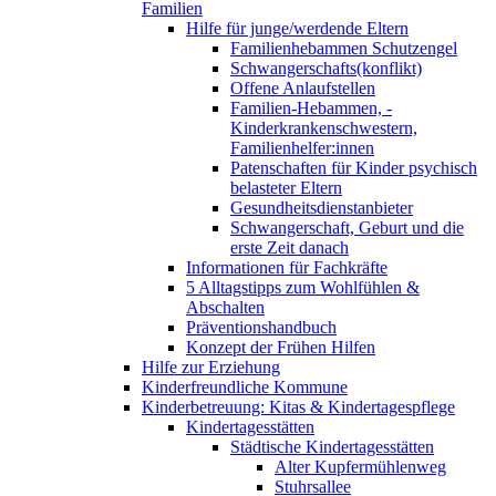
Familien
Hilfe für junge/werdende Eltern
Familienhebammen Schutzengel
Schwangerschafts(konflikt)
Offene Anlaufstellen
Familien-Hebammen, -
Kinderkrankenschwestern,
Familienhelfer:innen
Patenschaften für Kinder psychisch
belasteter Eltern
Gesundheitsdienstanbieter
Schwangerschaft, Geburt und die
erste Zeit danach
Informationen für Fachkräfte
5 Alltagstipps zum Wohlfühlen &
Abschalten
Präventionshandbuch
Konzept der Frühen Hilfen
Hilfe zur Erziehung
Kinderfreundliche Kommune
Kinderbetreuung: Kitas & Kindertagespflege
Kindertagesstätten
Städtische Kindertagesstätten
Alter Kupfermühlenweg
Stuhrsallee