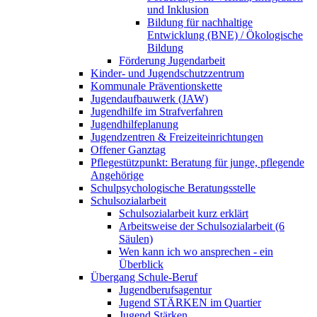
und Inklusion
Bildung für nachhaltige
Entwicklung (BNE) / Ökologische
Bildung
Förderung Jugendarbeit
Kinder- und Jugendschutzzentrum
Kommunale Präventionskette
Jugendaufbauwerk (JAW)
Jugendhilfe im Strafverfahren
Jugendhilfeplanung
Jugendzentren & Freizeiteinrichtungen
Offener Ganztag
Pflegestützpunkt: Beratung für junge, pflegende
Angehörige
Schulpsychologische Beratungsstelle
Schulsozialarbeit
Schulsozialarbeit kurz erklärt
Arbeitsweise der Schulsozialarbeit (6
Säulen)
Wen kann ich wo ansprechen - ein
Überblick
Übergang Schule-Beruf
Jugendberufsagentur
Jugend STÄRKEN im Quartier
Jugend Stärken