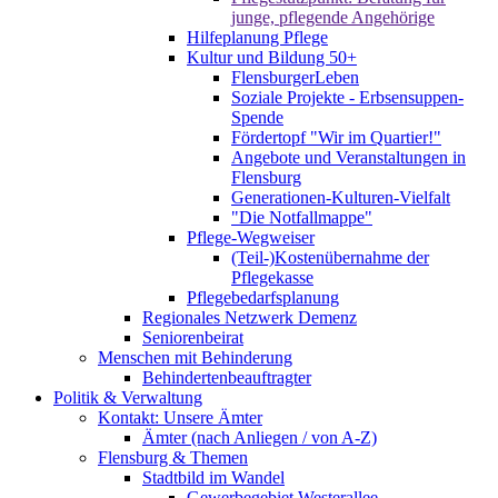
junge, pflegende Angehörige
Hilfeplanung Pflege
Kultur und Bildung 50+
FlensburgerLeben
Soziale Projekte - Erbsensuppen-
Spende
Fördertopf "Wir im Quartier!"
Angebote und Veranstaltungen in
Flensburg
Generationen-Kulturen-Vielfalt
"Die Notfallmappe"
Pflege-Wegweiser
(Teil-)Kostenübernahme der
Pflegekasse
Pflegebedarfsplanung
Regionales Netzwerk Demenz
Seniorenbeirat
Menschen mit Behinderung
Behindertenbeauftragter
Politik & Verwaltung
Kontakt: Unsere Ämter
Ämter (nach Anliegen / von A-Z)
Flensburg & Themen
Stadtbild im Wandel
Gewerbegebiet Westerallee