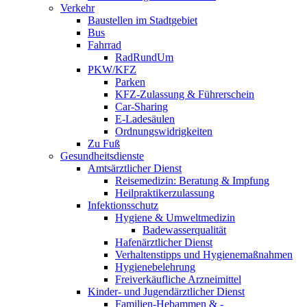
Verkehr
Baustellen im Stadtgebiet
Bus
Fahrrad
RadRundUm
PKW/KFZ
Parken
KFZ-Zulassung & Führerschein
Car-Sharing
E-Ladesäulen
Ordnungswidrigkeiten
Zu Fuß
Gesundheitsdienste
Amtsärztlicher Dienst
Reisemedizin: Beratung & Impfung
Heilpraktikerzulassung
Infektionsschutz
Hygiene & Umweltmedizin
Badewasserqualität
Hafenärztlicher Dienst
Verhaltenstipps und Hygienemaßnahmen
Hygienebelehrung
Freiverkäufliche Arzneimittel
Kinder- und Jugendärztlicher Dienst
Familien-Hebammen & -