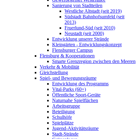
Sanierung von Stadtteilen
Westliche Altstadt (seit 2019)
Südstadt Bahnhofsumfeld (seit
2013)
Fruerlund-Süd (seit 2010)
Neustadt (seit 2000)
Entwicklung unserer Strände
Kleingärten - Entwicklungskonzept
Flensburger Campus
Flensburg & Kooperationen
Smarte Grenzregion zwischen den Meeren
Verkehr & Mobilität
Gleichstellung
Spiel- und Bewegungsräume
Entwicklung des Programms
Vital-Parks (60+)
Öffentliche Sport-Geräte
Naturnahe Spielflächen
Arbeitsgruppe
Beteiligung
Schulhöfe
Spielplätze
Jugend-Aktivitätsräume
Stadt-Strände