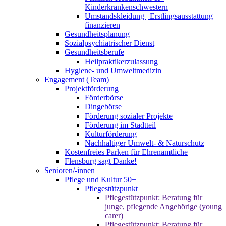
Kinderkrankenschwestern
Umstandskleidung | Erstlingsausstattung
finanzieren
Gesundheitsplanung
Sozialpsychiatrischer Dienst
Gesundheitsberufe
Heilpraktikerzulassung
Hygiene- und Umweltmedizin
Engagement (Team)
Projektförderung
Förderbörse
Dingebörse
Förderung sozialer Projekte
Förderung im Stadtteil
Kulturförderung
Nachhaltiger Umwelt- & Naturschutz
Kostenfreies Parken für Ehrenamtliche
Flensburg sagt Danke!
Senioren/-innen
Pflege und Kultur 50+
Pflegestützpunkt
Pflegestützpunkt: Beratung für
junge, pflegende Angehörige (young
carer)
Pflegestützpunkt: Beratung für