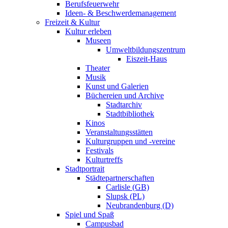
Berufsfeuerwehr
Ideen- & Beschwerdemanagement
Freizeit & Kultur
Kultur erleben
Museen
Umweltbildungszentrum
Eiszeit-Haus
Theater
Musik
Kunst und Galerien
Büchereien und Archive
Stadtarchiv
Stadtbibliothek
Kinos
Veranstaltungsstätten
Kulturgruppen und -vereine
Festivals
Kulturtreffs
Stadtportrait
Städtepartnerschaften
Carlisle (GB)
Slupsk (PL)
Neubrandenburg (D)
Spiel und Spaß
Campusbad