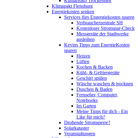
Klimarisiko Trockenheit
Klimapakt Flensburg
Energiekosten senken
Services fürs Engergiekosten sparen
Verbraucherzentrale SH
Kostenloser Stromspar-Check
Messgeräte der Stadtwerke
ausleihen
Kevins Tipps zum EnergieKosten
sparen
Heizen
Lüften
Kochen & Backen
Kühl- & Gefriergeräte
Geschirr spülen
Wäsche waschen & trocknen
Duschen & Baden
Fernseher, Computer,
Notebooks
Im Garten
Meine Tipps für dich - Ein
Like für mich?
Drohende Stromsperre?
Solarkataster
Veranstaltungen