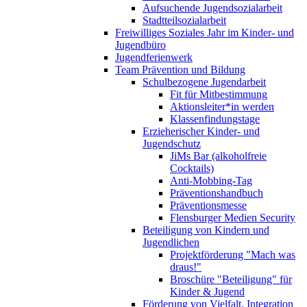
Aufsuchende Jugendsozialarbeit
Stadtteilsozialarbeit
Freiwilliges Soziales Jahr im Kinder- und
Jugendbüro
Jugendferienwerk
Team Prävention und Bildung
Schulbezogene Jugendarbeit
Fit für Mitbestimmung
Aktionsleiter*in werden
Klassenfindungstage
Erzieherischer Kinder- und
Jugendschutz
JiMs Bar (alkoholfreie
Cocktails)
Anti-Mobbing-Tag
Präventionshandbuch
Präventionsmesse
Flensburger Medien Security
Beteiligung von Kindern und
Jugendlichen
Projektförderung "Mach was
draus!"
Broschüre "Beteiligung" für
Kinder & Jugend
Förderung von Vielfalt, Integration