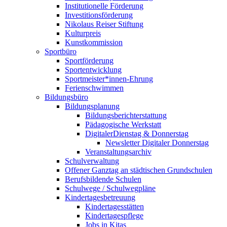
Institutionelle Förderung
Investitionsförderung
Nikolaus Reiser Stiftung
Kulturpreis
Kunstkommission
Sportbüro
Sportförderung
Sportentwicklung
Sportmeister*innen-Ehrung
Ferienschwimmen
Bildungsbüro
Bildungsplanung
Bildungsberichterstattung
Pädagogische Werkstatt
DigitalerDienstag & Donnerstag
Newsletter Digitaler Donnerstag
Veranstaltungsarchiv
Schulverwaltung
Offener Ganztag an städtischen Grundschulen
Berufsbildende Schulen
Schulwege / Schulwegpläne
Kindertagesbetreuung
Kindertagesstätten
Kindertagespflege
Jobs in Kitas