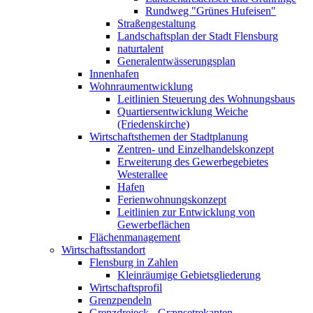
Rundweg "Grünes Hufeisen"
Straßengestaltung
Landschaftsplan der Stadt Flensburg
naturtalent
Generalentwässerungsplan
Innenhafen
Wohnraumentwicklung
Leitlinien Steuerung des Wohnungsbaus
Quartiersentwicklung Weiche
(Friedenskirche)
Wirtschaftsthemen der Stadtplanung
Zentren- und Einzelhandelskonzept
Erweiterung des Gewerbegebietes
Westerallee
Hafen
Ferienwohnungskonzept
Leitlinien zur Entwicklung von
Gewerbeflächen
Flächenmanagement
Wirtschaftsstandort
Flensburg in Zahlen
Kleinräumige Gebietsgliederung
Wirtschaftsprofil
Grenzpendeln
Grenzdreieck - Grænsetrekanten