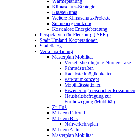
Wärmeplanung
Klimaschutz-Strategie
KlasseKlima
Weitere Klimaschutz-Projekte
Solarenergienutzung
Kostenlose Energieberatung
Perspektiven für Flensburg (ISEK)
Stadt-Umland-Kooperationen
Stadtdialog
Verkehrsplanung
Masterplan Mobilität
Verkehrsberuhigung Norderstraße
Fahrradstraßen
Radabstellmöglichkeiten
Parkraumkonzept
Mobilitätsstationen
Erweiterung personeller Ressourcen
Haushaltsbefragung zur
Fortbewegung (Mobilität)
Zu Fuß
Mit dem Fahrrad
Mit dem Bus
Nahverkehrsplan
Mit dem Auto
Masterplan Mobilität