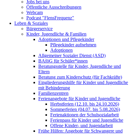
Jobs bei uns
Öffentliche Ausschreibungen
Webcam
Podcast "FlensFrequenz"
Leben & Soziales
Bürgerservice
Kinder, Jugendliche & Familien
Adoptionen und Pflegekinder
Pflegekinder aufnehmen
Adoptionen
Allgemeiner Sozialer Dienst (ASD)
BAföG für Schüler*innen
Beratungsstelle für Kinder, Jugendliche und
Eltern
Beratung zum Kinderschutz (für Fachkräfte)
Eingliederungshilfe für Kinder und Jugendliche
mit Behinderung
Familienzentren
Ferienangebote für Kinder und Jugendliche
Herbstferien (12.10. bis 24.10.2026)
Sommerferien (04.07. bis 5.08.2026)
Ferienaktionen der Schulsozialarbeit
Ferienpass für Kinder und Jugendliche
Offene Kinder- und Jugendarbeit
Frühe Hilfen: Angebote für Schwangere und