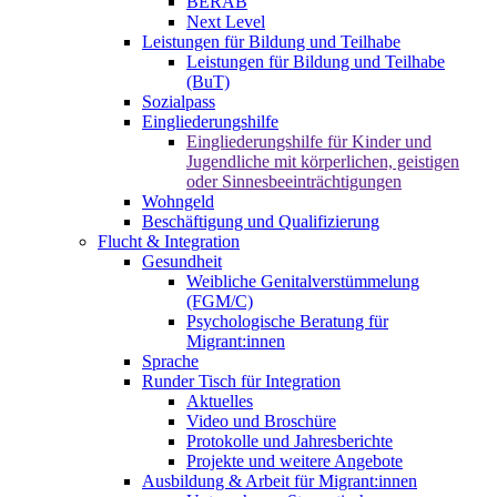
BERAB
Next Level
Leistungen für Bildung und Teilhabe
Leistungen für Bildung und Teilhabe
(BuT)
Sozialpass
Eingliederungshilfe
Eingliederungshilfe für Kinder und
Jugendliche mit körperlichen, geistigen
oder Sinnesbeeinträchtigungen
Wohngeld
Beschäftigung und Qualifizierung
Flucht & Integration
Gesundheit
Weibliche Genitalverstümmelung
(FGM/C)
Psychologische Beratung für
Migrant:innen
Sprache
Runder Tisch für Integration
Aktuelles
Video und Broschüre
Protokolle und Jahresberichte
Projekte und weitere Angebote
Ausbildung & Arbeit für Migrant:innen