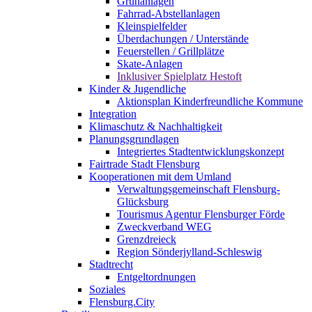
Grünanlagen
Fahrrad-Abstellanlagen
Kleinspielfelder
Überdachungen / Unterstände
Feuerstellen / Grillplätze
Skate-Anlagen
Inklusiver Spielplatz Hestoft
Kinder & Jugendliche
Aktionsplan Kinderfreundliche Kommune
Integration
Klimaschutz & Nachhaltigkeit
Planungsgrundlagen
Integriertes Stadtentwicklungskonzept
Fairtrade Stadt Flensburg
Kooperationen mit dem Umland
Verwaltungsgemeinschaft Flensburg-
Glücksburg
Tourismus Agentur Flensburger Förde
Zweckverband WEG
Grenzdreieck
Region Sönderjylland-Schleswig
Stadtrecht
Entgeltordnungen
Soziales
Flensburg.City