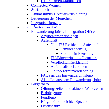
Unternehmen-Stammtisch
Connected Women
Sozialarbeit
Antirassismus + Antidiskriminierung
Begegnung der Menschen
Integrationskonzept
Unsere Ämter von A-Z
Einwanderungsbüro / Immigration Office
Asylbewerberleistungen
Aufenthalt
Non-EU-Residents - Aufenthalt
Familiennachzug
Studium in Flensburg
EU-Bürger*innen - Formulare
Verpflichtungserklärung
Aufenthaltstitel abholen
Online-Terminvereinbarung
FAQs an das Einwanderungsbüro
Aktuelles aus dem Einwanderungsbüro
Bürgerbüro
Öffnungszeiten und aktuelle Wartezeiten
Einbürgerung
Fundbüro
Bürgerbüro in leichter Sprache
Datenschutz