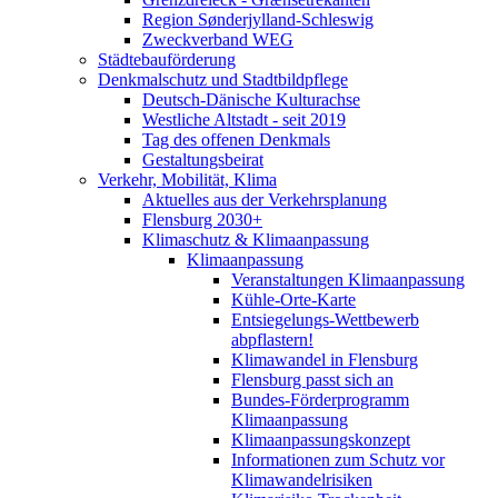
Region Sønderjylland-Schleswig
Zweckverband WEG
Städtebauförderung
Denkmalschutz und Stadtbildpflege
Deutsch-Dänische Kulturachse
Westliche Altstadt - seit 2019
Tag des offenen Denkmals
Gestaltungsbeirat
Verkehr, Mobilität, Klima
Aktuelles aus der Verkehrsplanung
Flensburg 2030+
Klimaschutz & Klimaanpassung
Klimaanpassung
Veranstaltungen Klimaanpassung
Kühle-Orte-Karte
Entsiegelungs-Wettbewerb
abpflastern!
Klimawandel in Flensburg
Flensburg passt sich an
Bundes-Förderprogramm
Klimaanpassung
Klimaanpassungskonzept
Informationen zum Schutz vor
Klimawandelrisiken