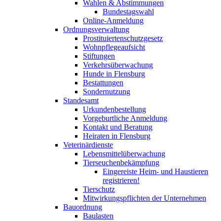
Wahlen & Abstimmungen
Bundestagswahl
Online-Anmeldung
Ordnungsverwaltung
Prostituiertenschutzgesetz
Wohnpflegeaufsicht
Stiftungen
Verkehrsüberwachung
Hunde in Flensburg
Bestattungen
Sondernutzung
Standesamt
Urkundenbestellung
Vorgeburtliche Anmeldung
Kontakt und Beratung
Heiraten in Flensburg
Veterinärdienste
Lebensmittelüberwachung
Tierseuchenbekämpfung
Eingereiste Heim- und Haustieren
registrieren!
Tierschutz
Mitwirkungspflichten der Unternehmen
Bauordnung
Baulasten