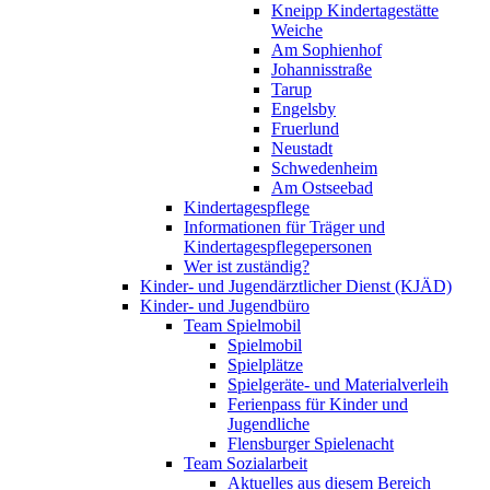
Kneipp Kindertagestätte
Weiche
Am Sophienhof
Johannisstraße
Tarup
Engelsby
Fruerlund
Neustadt
Schwedenheim
Am Ostseebad
Kindertagespflege
Informationen für Träger und
Kindertagespflegepersonen
Wer ist zuständig?
Kinder- und Jugendärztlicher Dienst (KJÄD)
Kinder- und Jugendbüro
Team Spielmobil
Spielmobil
Spielplätze
Spielgeräte- und Materialverleih
Ferienpass für Kinder und
Jugendliche
Flensburger Spielenacht
Team Sozialarbeit
Aktuelles aus diesem Bereich