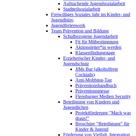
Aufsuchende Jugendsozialarbeit
Stadtteilsozialarbeit
Freiwilliges Soziales Jahr im Kinder- und
Jugendbüro
Jugendferienwerk
Team Prävention und Bildung
Schulbezogene Jugendarbeit
Fit für Mitbestimmung
Aktionsleiter*in werden
Klassenfindungstage
Erzieherischer Kinder- und
Jugendschutz
JiMs Bar (alkoholfreie
Cocktails)
Anti-Mobbing-Tag
Präventionshandbuch
Präventionsmesse
Flensburger Medien Security
Beteiligung von Kindern und
Jugendlichen
Projektförderung "Mach was
draus!"
Broschüre "Beteiligung" für
Kinder & Jugend
Förderung von Vielfalt, Integration