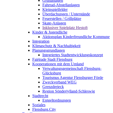
Grünanlagen
Fahrrad-Abstellanlagen
Kleinspielfelder
Überdachungen / Unterstände
Feuerstellen / Grillplätze
Skate-Anlagen
Inklusiver Spielplatz Hestoft
Kinder & Jugendliche
Aktionsplan Kinderfreundliche Kommune
Integration
Klimaschutz & Nachhaltigkeit
Planungsgrundlagen
Integriertes Stadtentwicklungskonzept
Fairtrade Stadt Flensburg
Kooperationen mit dem Umland
Verwaltungsgemeinschaft Flensburg-
Glücksburg
Tourismus Agentur Flensburger Förde
Zweckverband WEG
Grenzdreieck
Region Sönderjylland-Schleswig
Stadtrecht
Entgeltordnungen
Soziales
Flensburg.City