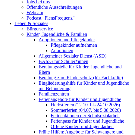
Jobs bei uns
Öffentliche Ausschreibungen
Webcam
Podcast "FlensFrequenz"
Leben & Soziales
Bürgerservice
Kinder, Jugendliche & Familien
Adoptionen und Pflegekinder
Pflegekinder aufnehmen
Adoptionen
Allgemeiner Sozialer Dienst (ASD)
BAföG für Schüler*innen
Beratungsstelle für Kinder, Jugendliche und
Eltern
Beratung zum Kinderschutz (für Fachkräfte)
Eingliederungshilfe für Kinder und Jugendliche
mit Behinderung
Familienzentren
Ferienangebote für Kinder und Jugendliche
Herbstferien (12.10. bis 24.10.2026)
Sommerferien (04.07. bis 5.08.2026)
Ferienaktionen der Schulsozialarbeit
Ferienpass für Kinder und Jugendliche
Offene Kinder- und Jugendarbeit
Frühe Hilfen: Angebote für Schwangere und