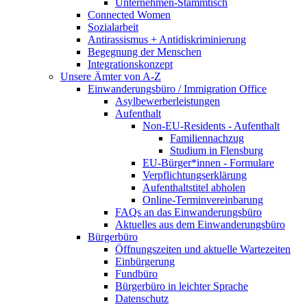
Unternehmen-Stammtisch
Connected Women
Sozialarbeit
Antirassismus + Antidiskriminierung
Begegnung der Menschen
Integrationskonzept
Unsere Ämter von A-Z
Einwanderungsbüro / Immigration Office
Asylbewerberleistungen
Aufenthalt
Non-EU-Residents - Aufenthalt
Familiennachzug
Studium in Flensburg
EU-Bürger*innen - Formulare
Verpflichtungserklärung
Aufenthaltstitel abholen
Online-Terminvereinbarung
FAQs an das Einwanderungsbüro
Aktuelles aus dem Einwanderungsbüro
Bürgerbüro
Öffnungszeiten und aktuelle Wartezeiten
Einbürgerung
Fundbüro
Bürgerbüro in leichter Sprache
Datenschutz