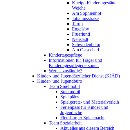
Kneipp Kindertagestätte
Weiche
Am Sophienhof
Johannisstraße
Tarup
Engelsby
Fruerlund
Neustadt
Schwedenheim
Am Ostseebad
Kindertagespflege
Informationen für Träger und
Kindertagespflegepersonen
Wer ist zuständig?
Kinder- und Jugendärztlicher Dienst (KJÄD)
Kinder- und Jugendbüro
Team Spielmobil
Spielmobil
Spielplätze
Spielgeräte- und Materialverleih
Ferienpass für Kinder und
Jugendliche
Flensburger Spielenacht
Team Sozialarbeit
Aktuelles aus diesem Bereich