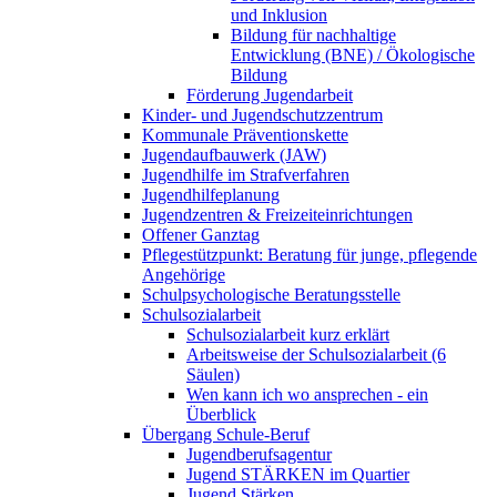
und Inklusion
Bildung für nachhaltige
Entwicklung (BNE) / Ökologische
Bildung
Förderung Jugendarbeit
Kinder- und Jugendschutzzentrum
Kommunale Präventionskette
Jugendaufbauwerk (JAW)
Jugendhilfe im Strafverfahren
Jugendhilfeplanung
Jugendzentren & Freizeiteinrichtungen
Offener Ganztag
Pflegestützpunkt: Beratung für junge, pflegende
Angehörige
Schulpsychologische Beratungsstelle
Schulsozialarbeit
Schulsozialarbeit kurz erklärt
Arbeitsweise der Schulsozialarbeit (6
Säulen)
Wen kann ich wo ansprechen - ein
Überblick
Übergang Schule-Beruf
Jugendberufsagentur
Jugend STÄRKEN im Quartier
Jugend Stärken