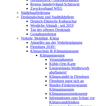
Region Sønderjylland-Schleswig
Zweckverband WEG
Städtebauförderung
Denkmalschutz und Stadtbildpflege
Deutsch-Dänische Kulturachse
Westliche Altstadt - seit 2019
Tag des offenen Denkmals
Gestaltungsbeirat
Verkehr, Mobilität, Klima
Aktuelles aus der Verkehrsplanung
Flensburg 2030+
Klimaschutz & Klimaanpassung
Klimaanpassung
Veranstaltungen
Kühle-Orte-Karte
Entsiegelungs-Wettbewerb
abpflastern!
Klimawandel in Flensburg
Flensburg passt sich an
Bundes-Förderprogramm
Klimaanpassung
Klimaanpassungskonzept
Informationen zum Schutz vor
Klimawandelrisiken