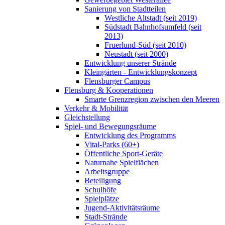
Sanierung von Stadtteilen
Westliche Altstadt (seit 2019)
Südstadt Bahnhofsumfeld (seit
2013)
Fruerlund-Süd (seit 2010)
Neustadt (seit 2000)
Entwicklung unserer Strände
Kleingärten - Entwicklungskonzept
Flensburger Campus
Flensburg & Kooperationen
Smarte Grenzregion zwischen den Meeren
Verkehr & Mobilität
Gleichstellung
Spiel- und Bewegungsräume
Entwicklung des Programms
Vital-Parks (60+)
Öffentliche Sport-Geräte
Naturnahe Spielflächen
Arbeitsgruppe
Beteiligung
Schulhöfe
Spielplätze
Jugend-Aktivitätsräume
Stadt-Strände