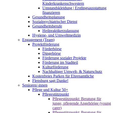
Kinderkrankenschwestern
Umstandskleidung | Erstlingsausstattung
finanzieren
Gesundheitsplanung
Sozialpsychiatrischer Dienst
Gesundheitsberufe
Heilpraktikerzulassung
Hygiene- und Umweltmedizin
Engagement (Team)
Projektförderung
Förderbörse
Dingebörse
Förderung sozialer Projekte
Förderung im Stadtteil
Kulturförderung
Nachhaltiger Umwelt- & Naturschutz
Kostenfreies Parken für Ehrenamtliche
Flensburg sagt Danke!
Senioren/-innen
Pflege und Kultur 50+
Pflegestützpunkt
Pflegestützpunkt: Beratung für
junge, pflegende Angehörige (young
carer)
Pflegestützpunkt: Beratung für