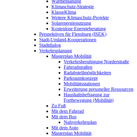
Wärmeplanung
Klimaschutz-Strategie
KlasseKlima
Weitere Klimaschutz-Projekte
Solarenergienutzung
Kostenlose Energieberatung
Perspektiven für Flensburg (ISEK)
Stadt-Umland-Kooperationen
Stadtdialog
Verkehrsplanung
Masterplan Mobilität
Verkehrsberuhigung Norderstraße
Fahrradstraßen
Radabstellmöglichkeiten
Parkraumkonzept
Mobilitätsstationen
Erweiterung personeller Ressourcen
Haushaltsbefragung zur
Fortbewegung (Mobilität)
Zu Fuß
Mit dem Fahrrad
Mit dem Bus
Nahverkehrsplan
Mit dem Auto
Masterplan Mobilität