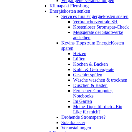
Vergangene Veranstaltungen
Klimapakt Flensburg
Energiekosten senken
Services fürs Engergiekosten sparen
Verbraucherzentrale SH
Kostenloser Stromspar-Check
Messgeräte der Stadtwerke
ausleihen
Kevins Tipps zum EnergieKosten
sparen
Heizen
Lüften
Kochen & Backen
Kühl- & Gefriergeräte
Geschirr spülen
Wäsche waschen & trocknen
Duschen & Baden
Fernseher, Computer,
Notebooks
Im Garten
Meine Tipps für dich - Ein
Like für mich?
Drohende Stromsperre?
Solarkataster
Veranstaltungen