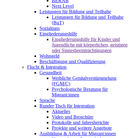
BERAB
Next Level
Leistungen für Bildung und Teilhabe
Leistungen für Bildung und Teilhabe
(BuT)
Sozialpass
Eingliederungshilfe
Eingliederungshilfe für Kinder und
Jugendliche mit körperlichen, geistigen
oder Sinnesbeeinträchtigungen
Wohngeld
Beschäftigung und Qualifizierung
Flucht & Integration
Gesundheit
Weibliche Genitalverstümmelung
(FGM/C)
Psychologische Beratung für
Migrant:innen
Sprache
Runder Tisch für Integration
Aktuelles
Video und Broschüre
Protokolle und Jahresberichte
Projekte und weitere Angebote
Ausbildung & Arbeit für Migrant:innen