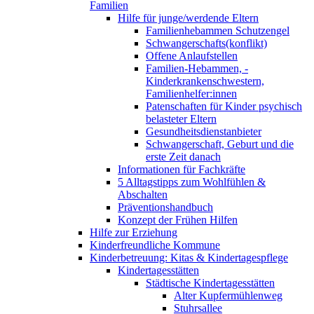
Familien
Hilfe für junge/werdende Eltern
Familienhebammen Schutzengel
Schwangerschafts(konflikt)
Offene Anlaufstellen
Familien-Hebammen, -
Kinderkrankenschwestern,
Familienhelfer:innen
Patenschaften für Kinder psychisch
belasteter Eltern
Gesundheitsdienstanbieter
Schwangerschaft, Geburt und die
erste Zeit danach
Informationen für Fachkräfte
5 Alltagstipps zum Wohlfühlen &
Abschalten
Präventionshandbuch
Konzept der Frühen Hilfen
Hilfe zur Erziehung
Kinderfreundliche Kommune
Kinderbetreuung: Kitas & Kindertagespflege
Kindertagesstätten
Städtische Kindertagesstätten
Alter Kupfermühlenweg
Stuhrsallee