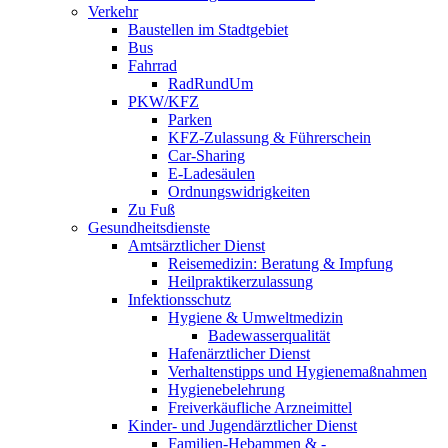
Verkehr
Baustellen im Stadtgebiet
Bus
Fahrrad
RadRundUm
PKW/KFZ
Parken
KFZ-Zulassung & Führerschein
Car-Sharing
E-Ladesäulen
Ordnungswidrigkeiten
Zu Fuß
Gesundheitsdienste
Amtsärztlicher Dienst
Reisemedizin: Beratung & Impfung
Heilpraktikerzulassung
Infektionsschutz
Hygiene & Umweltmedizin
Badewasserqualität
Hafenärztlicher Dienst
Verhaltenstipps und Hygienemaßnahmen
Hygienebelehrung
Freiverkäufliche Arzneimittel
Kinder- und Jugendärztlicher Dienst
Familien-Hebammen & -