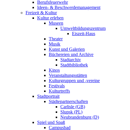
Berufsfeuerwehr
Ideen- & Beschwerdemanagement
Freizeit & Kultur
Kultur erleben
Museen
Umweltbildungszentrum
Eiszeit-Haus
Theater
Musik
Kunst und Galerien
Büchereien und Archive
Stadtarchiv
Stadtbibliothek
Kinos
Veranstaltungsstätten
Kulturgruppen und -vereine
Festivals
Kulturtreffs
Stadtportrait
Städtepartnerschaften
Carlisle (GB)
Slupsk (PL)
Neubrandenburg (D)
Spiel und Spaß
Campusbad