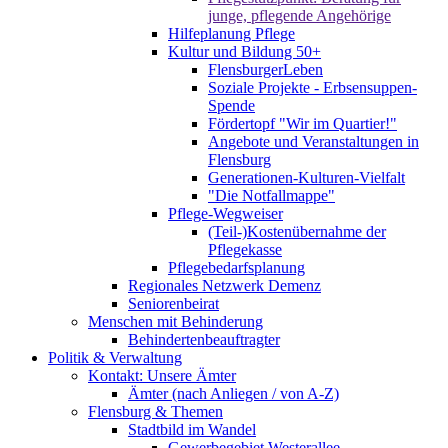
junge, pflegende Angehörige
Hilfeplanung Pflege
Kultur und Bildung 50+
FlensburgerLeben
Soziale Projekte - Erbsensuppen-
Spende
Fördertopf "Wir im Quartier!"
Angebote und Veranstaltungen in
Flensburg
Generationen-Kulturen-Vielfalt
"Die Notfallmappe"
Pflege-Wegweiser
(Teil-)Kostenübernahme der
Pflegekasse
Pflegebedarfsplanung
Regionales Netzwerk Demenz
Seniorenbeirat
Menschen mit Behinderung
Behindertenbeauftragter
Politik & Verwaltung
Kontakt: Unsere Ämter
Ämter (nach Anliegen / von A-Z)
Flensburg & Themen
Stadtbild im Wandel
Gewerbegebiet Westerallee