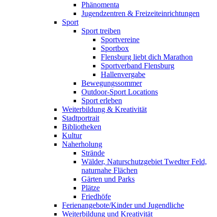
Phänomenta
Jugendzentren & Freizeiteinrichtungen
Sport
Sport treiben
Sportvereine
Sportbox
Flensburg liebt dich Marathon
Sportverband Flensburg
Hallenvergabe
Bewegungssommer
Outdoor-Sport Locations
Sport erleben
Weiterbildung & Kreativität
Stadtportrait
Bibliotheken
Kultur
Naherholung
Strände
Wälder, Naturschutzgebiet Twedter Feld,
naturnahe Flächen
Gärten und Parks
Plätze
Friedhöfe
Ferienangebote/Kinder und Jugendliche
Weiterbildung und Kreativität