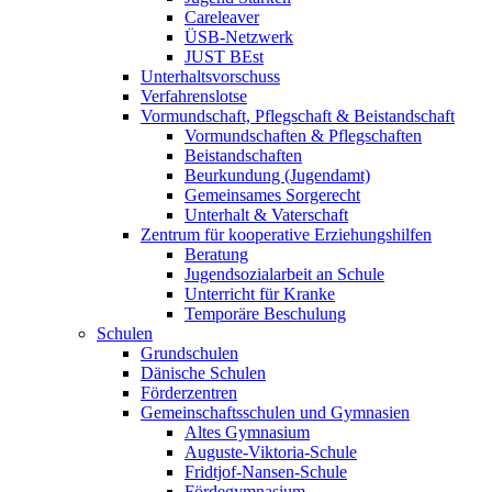
Careleaver
ÜSB-Netzwerk
JUST BEst
Unterhaltsvorschuss
Verfahrenslotse
Vormundschaft, Pflegschaft & Beistandschaft
Vormundschaften & Pflegschaften
Beistandschaften
Beurkundung (Jugendamt)
Gemeinsames Sorgerecht
Unterhalt & Vaterschaft
Zentrum für kooperative Erziehungshilfen
Beratung
Jugendsozialarbeit an Schule
Unterricht für Kranke
Temporäre Beschulung
Schulen
Grundschulen
Dänische Schulen
Förderzentren
Gemeinschaftsschulen und Gymnasien
Altes Gymnasium
Auguste-Viktoria-Schule
Fridtjof-Nansen-Schule
Fördegymnasium