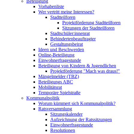
Beteiligung
Vorhabenliste
Wer vertritt meine Interessen?
Stadtteilforen
Projektförderung Stadtteilforen
Sitzungen der Stadtteilforen
Stadtschüler:innenrat
Behindertenbeauftragter
Gestaltungsbeirat
Ideen und Beschwerden
Online-Beteiligung
Einwohnerfragestunde
Beteiligung von Kindern & Jugendlichen
Projektförderung "Mach was draus!"
Mängelmelder (TBZ)
Beteiligungs ABC
Mobilitätsrat
Temporäre Spielstraße
Kommunalpolitik
Worum kümmert sich Kommunalpolitik?
Ratsversammlung
Sitzungskalender
Aufzeichnung der Ratssitzungen
Einwohnerfragestunde
Resolutionen