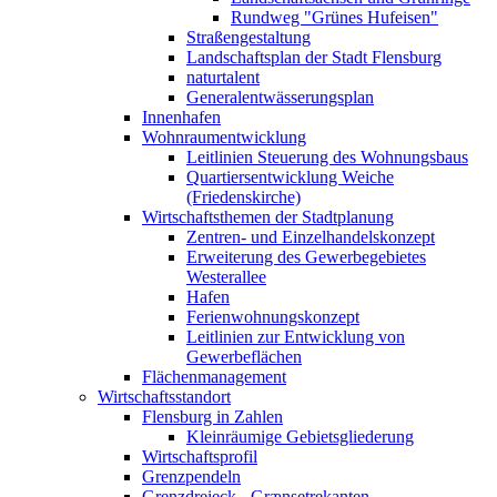
Rundweg "Grünes Hufeisen"
Straßengestaltung
Landschaftsplan der Stadt Flensburg
naturtalent
Generalentwässerungsplan
Innenhafen
Wohnraumentwicklung
Leitlinien Steuerung des Wohnungsbaus
Quartiersentwicklung Weiche
(Friedenskirche)
Wirtschaftsthemen der Stadtplanung
Zentren- und Einzelhandelskonzept
Erweiterung des Gewerbegebietes
Westerallee
Hafen
Ferienwohnungskonzept
Leitlinien zur Entwicklung von
Gewerbeflächen
Flächenmanagement
Wirtschaftsstandort
Flensburg in Zahlen
Kleinräumige Gebietsgliederung
Wirtschaftsprofil
Grenzpendeln
Grenzdreieck - Grænsetrekanten