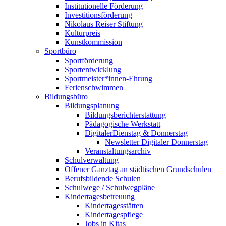
Institutionelle Förderung
Investitionsförderung
Nikolaus Reiser Stiftung
Kulturpreis
Kunstkommission
Sportbüro
Sportförderung
Sportentwicklung
Sportmeister*innen-Ehrung
Ferienschwimmen
Bildungsbüro
Bildungsplanung
Bildungsberichterstattung
Pädagogische Werkstatt
DigitalerDienstag & Donnerstag
Newsletter Digitaler Donnerstag
Veranstaltungsarchiv
Schulverwaltung
Offener Ganztag an städtischen Grundschulen
Berufsbildende Schulen
Schulwege / Schulwegpläne
Kindertagesbetreuung
Kindertagesstätten
Kindertagespflege
Jobs in Kitas