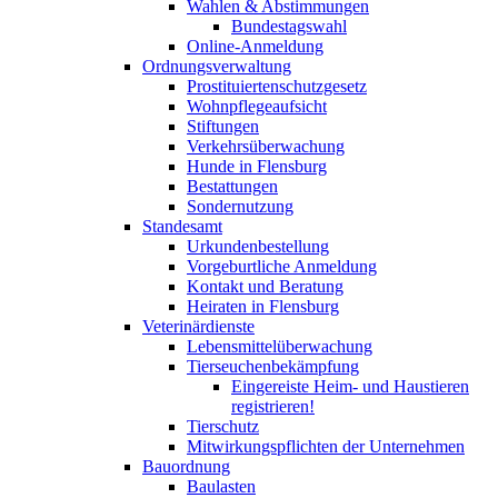
Wahlen & Abstimmungen
Bundestagswahl
Online-Anmeldung
Ordnungsverwaltung
Prostituiertenschutzgesetz
Wohnpflegeaufsicht
Stiftungen
Verkehrsüberwachung
Hunde in Flensburg
Bestattungen
Sondernutzung
Standesamt
Urkundenbestellung
Vorgeburtliche Anmeldung
Kontakt und Beratung
Heiraten in Flensburg
Veterinärdienste
Lebensmittelüberwachung
Tierseuchenbekämpfung
Eingereiste Heim- und Haustieren
registrieren!
Tierschutz
Mitwirkungspflichten der Unternehmen
Bauordnung
Baulasten