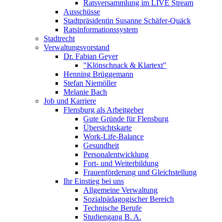
Ratsversammlung im LIVE Stream
Ausschüsse
Stadtpräsidentin Susanne Schäfer-Quäck
Ratsinformationssystem
Stadtrecht
Verwaltungsvorstand
Dr. Fabian Geyer
"Klönschnack & Klartext"
Henning Brüggemann
Stefan Niemöller
Melanie Bach
Job und Karriere
Flensburg als Arbeitgeber
Gute Gründe für Flensburg
Übersichtskarte
Work-Life-Balance
Gesundheit
Personalentwicklung
Fort- und Weiterbildung
Frauenförderung und Gleichstellung
Ihr Einstieg bei uns
Allgemeine Verwaltung
Sozialpädagogischer Bereich
Technische Berufe
Studiengang B. A.