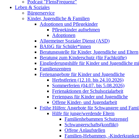
Podcast "FlensFrequenz"
Leben & Soziales
Bürgerservice
Kinder, Jugendliche & Familien
Adoptionen und Pflegekinder
Pflegekinder aufnehmen
Adoptionen
Allgemeiner Sozialer Dienst (ASD)
BAföG für Schüler*innen
Beratungsstelle für Kinder, Jugendliche und Eltern
Beratung zum Kinderschutz (für Fachkräfte)
Eingliederungshilfe für Kinder und Jugendliche m
Familienzentren
Ferienangebote für Kinder und Jugendliche
Herbstferien (12.10. bis 24.10.2026)
Sommerferien (04.07. bis 5.08.2026)
Ferienaktionen der Schulsozialarbeit
Ferienpass für Kinder und Jugendliche
Offene Kinder- und Jugendarbeit
Frühe Hilfen: Angebote für Schwangere und Fami
Hilfe für junge/werdende Eltern
Familienhebammen Schutzengel
Schwangerschafts(konflikt)
Offene Anlaufstellen
Familien-Hebammen, -Kinderkrankens