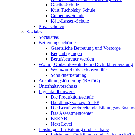
Goethe-Schule
Kurt-Tucholsky-Schule
Comenius-Schule
Käte-Lassen-Schule
Privatschulen
Soziales
Sozialatlas
Betreuungsbehörde
Gesetzliche Betreuung und Vorsorge
Beglaubigungen
Berufsbetreuer werden
Wohn-, Obdachlosenhilfe und Schuldnerberatung
Wohn- und Obdachlosenhilfe
Schuldnerberatung
Ausbildungsförderung (BAföG)
Unterhaltsvorschuss
Jugendaufbauwerk
Die Produktionsschule
Handlungskonzept STEP
Die Berufsvorbereitende Bildungsmaßnahm
Das Assessmentcenter
BERAB
Next Level
Leistungen für Bildung und Teilhabe
Leistungen für Bildung und Teilhabe (BuT)