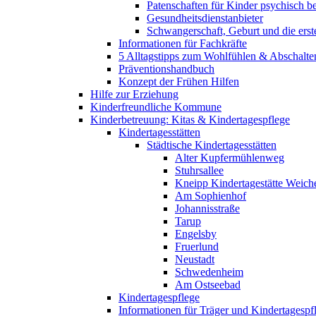
Patenschaften für Kinder psychisch bel
Gesundheitsdienstanbieter
Schwangerschaft, Geburt und die erst
Informationen für Fachkräfte
5 Alltagstipps zum Wohlfühlen & Abschalte
Präventionshandbuch
Konzept der Frühen Hilfen
Hilfe zur Erziehung
Kinderfreundliche Kommune
Kinderbetreuung: Kitas & Kindertagespflege
Kindertagesstätten
Städtische Kindertagesstätten
Alter Kupfermühlenweg
Stuhrsallee
Kneipp Kindertagestätte Weich
Am Sophienhof
Johannisstraße
Tarup
Engelsby
Fruerlund
Neustadt
Schwedenheim
Am Ostseebad
Kindertagespflege
Informationen für Träger und Kindertagespf