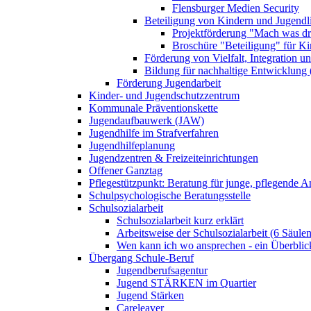
Flensburger Medien Security
Beteiligung von Kindern und Jugendl
Projektförderung "Mach was dr
Broschüre "Beteiligung" für K
Förderung von Vielfalt, Integration u
Bildung für nachhaltige Entwicklung
Förderung Jugendarbeit
Kinder- und Jugendschutzzentrum
Kommunale Präventionskette
Jugendaufbauwerk (JAW)
Jugendhilfe im Strafverfahren
Jugendhilfeplanung
Jugendzentren & Freizeiteinrichtungen
Offener Ganztag
Pflegestützpunkt: Beratung für junge, pflegende 
Schulpsychologische Beratungsstelle
Schulsozialarbeit
Schulsozialarbeit kurz erklärt
Arbeitsweise der Schulsozialarbeit (6 Säulen
Wen kann ich wo ansprechen - ein Überblic
Übergang Schule-Beruf
Jugendberufsagentur
Jugend STÄRKEN im Quartier
Jugend Stärken
Careleaver