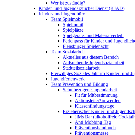
Wer ist zuständig?
Kinder- und Jugendärztlicher Dienst (KJÄD)
Kinder- und Jugendbüro
Team Spielmobil
Spielmobil
Spielplätze
Spielgeräte- und Materialverleih
Ferienpass für Kinder und Jugendlich
Flensburger Spielenacht
Team Sozialarbeit
Aktuelles aus diesem Bereich
Aufsuchende Jugendsozialarbeit
Stadtteilsozialarbeit
Freiwilliges Soziales Jahr im Kinder- und 
Jugendferienwerk
Team Prävention und Bildung
Schulbezogene Jugendarbeit
Fit für Mitbestimmung
Aktionsleiter*in werden
Klassenfindungstage
Erzieherischer Kinder- und Jugendsch
JiMs Bar (alkoholfreie Cocktail
Anti-Mobbing-Tag
Präventionshandbuch
Präventionsmesse