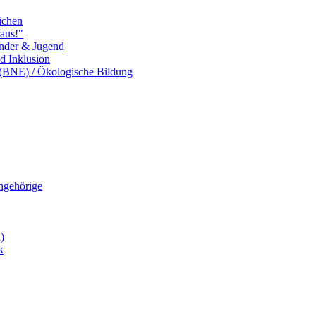
ichen
aus!"
inder & Jugend
nd Inklusion
 (BNE) / Ökologische Bildung
Angehörige
)
k