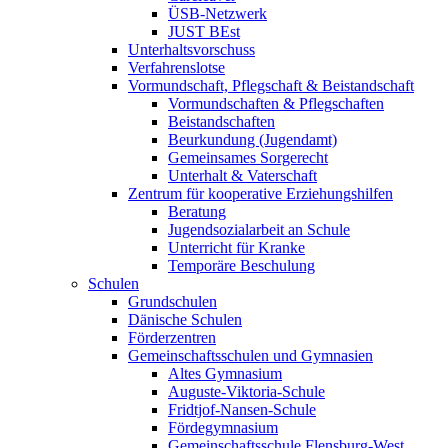
ÜSB-Netzwerk
JUST BEst
Unterhaltsvorschuss
Verfahrenslotse
Vormundschaft, Pflegschaft & Beistandschaft
Vormundschaften & Pflegschaften
Beistandschaften
Beurkundung (Jugendamt)
Gemeinsames Sorgerecht
Unterhalt & Vaterschaft
Zentrum für kooperative Erziehungshilfen
Beratung
Jugendsozialarbeit an Schule
Unterricht für Kranke
Temporäre Beschulung
Schulen
Grundschulen
Dänische Schulen
Förderzentren
Gemeinschaftsschulen und Gymnasien
Altes Gymnasium
Auguste-Viktoria-Schule
Fridtjof-Nansen-Schule
Fördegymnasium
Gemeinschaftsschule Flensburg-West