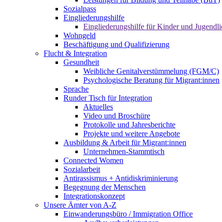
Sozialpass
Eingliederungshilfe
Eingliederungshilfe für Kinder und Jugendli
Wohngeld
Beschäftigung und Qualifizierung
Flucht & Integration
Gesundheit
Weibliche Genitalverstümmelung (FGM/C)
Psychologische Beratung für Migrant:innen
Sprache
Runder Tisch für Integration
Aktuelles
Video und Broschüre
Protokolle und Jahresberichte
Projekte und weitere Angebote
Ausbildung & Arbeit für Migrant:innen
Unternehmen-Stammtisch
Connected Women
Sozialarbeit
Antirassismus + Antidiskriminierung
Begegnung der Menschen
Integrationskonzept
Unsere Ämter von A-Z
Einwanderungsbüro / Immigration Office