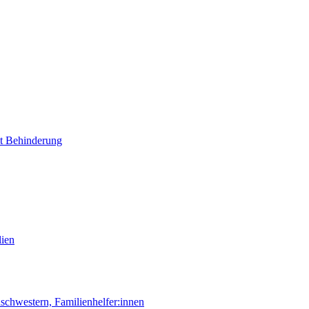
it Behinderung
lien
chwestern, Familienhelfer:innen