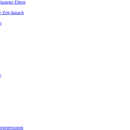
asteter Eltern
e Zeit danach
n
e
legepersonen