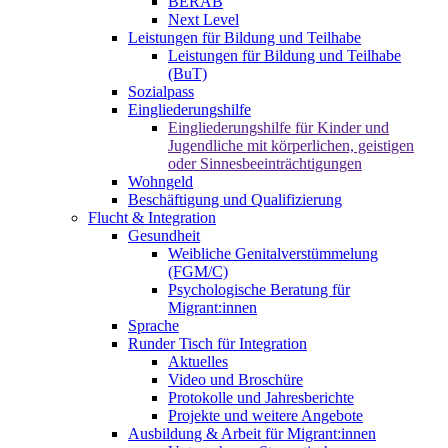
BERAB
Next Level
Leistungen für Bildung und Teilhabe
Leistungen für Bildung und Teilhabe
(BuT)
Sozialpass
Eingliederungshilfe
Eingliederungshilfe für Kinder und
Jugendliche mit körperlichen, geistigen
oder Sinnesbeeinträchtigungen
Wohngeld
Beschäftigung und Qualifizierung
Flucht & Integration
Gesundheit
Weibliche Genitalverstümmelung
(FGM/C)
Psychologische Beratung für
Migrant:innen
Sprache
Runder Tisch für Integration
Aktuelles
Video und Broschüre
Protokolle und Jahresberichte
Projekte und weitere Angebote
Ausbildung & Arbeit für Migrant:innen