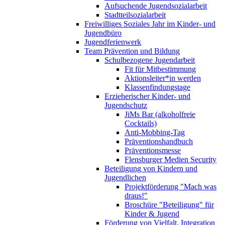
Aufsuchende Jugendsozialarbeit
Stadtteilsozialarbeit
Freiwilliges Soziales Jahr im Kinder- und
Jugendbüro
Jugendferienwerk
Team Prävention und Bildung
Schulbezogene Jugendarbeit
Fit für Mitbestimmung
Aktionsleiter*in werden
Klassenfindungstage
Erzieherischer Kinder- und
Jugendschutz
JiMs Bar (alkoholfreie
Cocktails)
Anti-Mobbing-Tag
Präventionshandbuch
Präventionsmesse
Flensburger Medien Security
Beteiligung von Kindern und
Jugendlichen
Projektförderung "Mach was
draus!"
Broschüre "Beteiligung" für
Kinder & Jugend
Förderung von Vielfalt, Integration