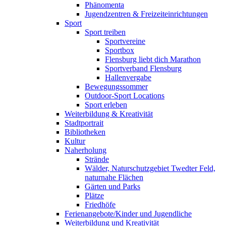
Phänomenta
Jugendzentren & Freizeiteinrichtungen
Sport
Sport treiben
Sportvereine
Sportbox
Flensburg liebt dich Marathon
Sportverband Flensburg
Hallenvergabe
Bewegungssommer
Outdoor-Sport Locations
Sport erleben
Weiterbildung & Kreativität
Stadtportrait
Bibliotheken
Kultur
Naherholung
Strände
Wälder, Naturschutzgebiet Twedter Feld,
naturnahe Flächen
Gärten und Parks
Plätze
Friedhöfe
Ferienangebote/Kinder und Jugendliche
Weiterbildung und Kreativität