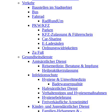
Verkehr
Baustellen im Stadtgebiet
Bus
Fahrrad
RadRundUm
PKW/KFZ
Parken
KFZ-Zulassung & Führerschein
Car-Sharing
E-Ladesäulen
Ordnungswidrigkeiten
Zu Fuß
Gesundheitsdienste
Amtsärztlicher Dienst
Reisemedizin: Beratung & Impfung
Heilpraktikerzulassung
Infektionsschutz
Hygiene & Umweltmedizin
Badewasserqualität
Hafenärztlicher Dienst
Verhaltenstipps und Hygienemaßnahmen
Hygienebelehrung
Freiverkäufliche Arzneimittel
Kinder- und Jugendärztlicher Dienst
Familien-Hebammen & -