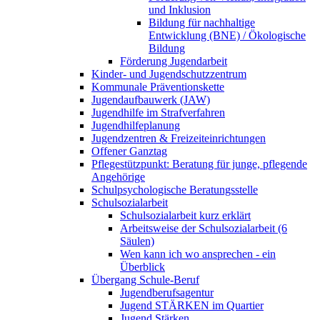
und Inklusion
Bildung für nachhaltige
Entwicklung (BNE) / Ökologische
Bildung
Förderung Jugendarbeit
Kinder- und Jugendschutzzentrum
Kommunale Präventionskette
Jugendaufbauwerk (JAW)
Jugendhilfe im Strafverfahren
Jugendhilfeplanung
Jugendzentren & Freizeiteinrichtungen
Offener Ganztag
Pflegestützpunkt: Beratung für junge, pflegende
Angehörige
Schulpsychologische Beratungsstelle
Schulsozialarbeit
Schulsozialarbeit kurz erklärt
Arbeitsweise der Schulsozialarbeit (6
Säulen)
Wen kann ich wo ansprechen - ein
Überblick
Übergang Schule-Beruf
Jugendberufsagentur
Jugend STÄRKEN im Quartier
Jugend Stärken