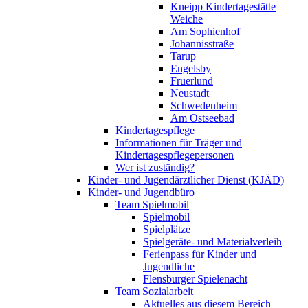
Kneipp Kindertagestätte
Weiche
Am Sophienhof
Johannisstraße
Tarup
Engelsby
Fruerlund
Neustadt
Schwedenheim
Am Ostseebad
Kindertagespflege
Informationen für Träger und
Kindertagespflegepersonen
Wer ist zuständig?
Kinder- und Jugendärztlicher Dienst (KJÄD)
Kinder- und Jugendbüro
Team Spielmobil
Spielmobil
Spielplätze
Spielgeräte- und Materialverleih
Ferienpass für Kinder und
Jugendliche
Flensburger Spielenacht
Team Sozialarbeit
Aktuelles aus diesem Bereich