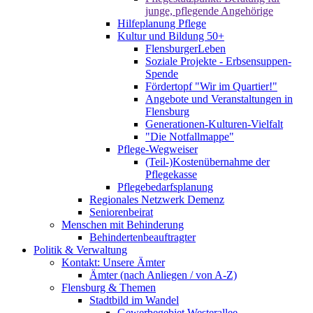
junge, pflegende Angehörige
Hilfeplanung Pflege
Kultur und Bildung 50+
FlensburgerLeben
Soziale Projekte - Erbsensuppen-
Spende
Fördertopf "Wir im Quartier!"
Angebote und Veranstaltungen in
Flensburg
Generationen-Kulturen-Vielfalt
"Die Notfallmappe"
Pflege-Wegweiser
(Teil-)Kostenübernahme der
Pflegekasse
Pflegebedarfsplanung
Regionales Netzwerk Demenz
Seniorenbeirat
Menschen mit Behinderung
Behindertenbeauftragter
Politik & Verwaltung
Kontakt: Unsere Ämter
Ämter (nach Anliegen / von A-Z)
Flensburg & Themen
Stadtbild im Wandel
Gewerbegebiet Westerallee