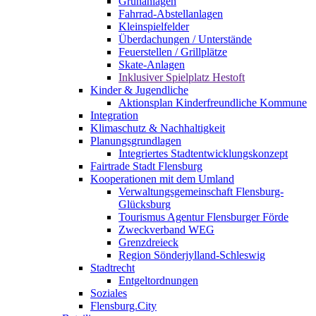
Grünanlagen
Fahrrad-Abstellanlagen
Kleinspielfelder
Überdachungen / Unterstände
Feuerstellen / Grillplätze
Skate-Anlagen
Inklusiver Spielplatz Hestoft
Kinder & Jugendliche
Aktionsplan Kinderfreundliche Kommune
Integration
Klimaschutz & Nachhaltigkeit
Planungsgrundlagen
Integriertes Stadtentwicklungskonzept
Fairtrade Stadt Flensburg
Kooperationen mit dem Umland
Verwaltungsgemeinschaft Flensburg-
Glücksburg
Tourismus Agentur Flensburger Förde
Zweckverband WEG
Grenzdreieck
Region Sönderjylland-Schleswig
Stadtrecht
Entgeltordnungen
Soziales
Flensburg.City