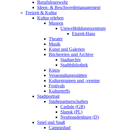
Berufsfeuerwehr
Ideen- & Beschwerdemanagement
Freizeit & Kultur
Kultur erleben
Museen
Umweltbildungszentrum
Eiszeit-Haus
Theater
Musik
Kunst und Galerien
Büchereien und Archive
Stadtarchiv
Stadtbibliothek
Kinos
Veranstaltungsstätten
Kulturgruppen und -vereine
Festivals
Kulturtreffs
Stadtportrait
Städtepartnerschaften
Carlisle (GB)
Slupsk (PL)
Neubrandenburg (D)
Spiel und Spaß
Campusbad