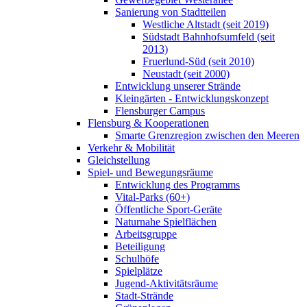
Sanierung von Stadtteilen
Westliche Altstadt (seit 2019)
Südstadt Bahnhofsumfeld (seit
2013)
Fruerlund-Süd (seit 2010)
Neustadt (seit 2000)
Entwicklung unserer Strände
Kleingärten - Entwicklungskonzept
Flensburger Campus
Flensburg & Kooperationen
Smarte Grenzregion zwischen den Meeren
Verkehr & Mobilität
Gleichstellung
Spiel- und Bewegungsräume
Entwicklung des Programms
Vital-Parks (60+)
Öffentliche Sport-Geräte
Naturnahe Spielflächen
Arbeitsgruppe
Beteiligung
Schulhöfe
Spielplätze
Jugend-Aktivitätsräume
Stadt-Strände