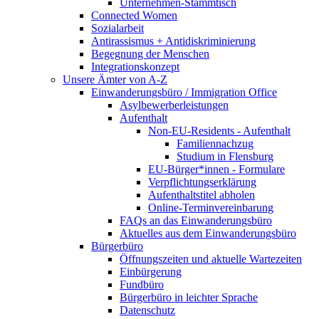
Unternehmen-Stammtisch
Connected Women
Sozialarbeit
Antirassismus + Antidiskriminierung
Begegnung der Menschen
Integrationskonzept
Unsere Ämter von A-Z
Einwanderungsbüro / Immigration Office
Asylbewerberleistungen
Aufenthalt
Non-EU-Residents - Aufenthalt
Familiennachzug
Studium in Flensburg
EU-Bürger*innen - Formulare
Verpflichtungserklärung
Aufenthaltstitel abholen
Online-Terminvereinbarung
FAQs an das Einwanderungsbüro
Aktuelles aus dem Einwanderungsbüro
Bürgerbüro
Öffnungszeiten und aktuelle Wartezeiten
Einbürgerung
Fundbüro
Bürgerbüro in leichter Sprache
Datenschutz