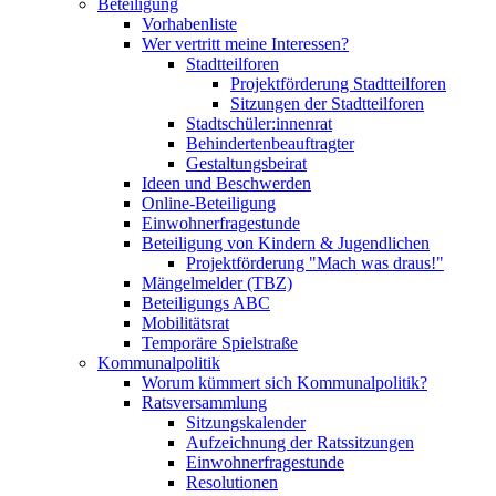
Beteiligung
Vorhabenliste
Wer vertritt meine Interessen?
Stadtteilforen
Projektförderung Stadtteilforen
Sitzungen der Stadtteilforen
Stadtschüler:innenrat
Behindertenbeauftragter
Gestaltungsbeirat
Ideen und Beschwerden
Online-Beteiligung
Einwohnerfragestunde
Beteiligung von Kindern & Jugendlichen
Projektförderung "Mach was draus!"
Mängelmelder (TBZ)
Beteiligungs ABC
Mobilitätsrat
Temporäre Spielstraße
Kommunalpolitik
Worum kümmert sich Kommunalpolitik?
Ratsversammlung
Sitzungskalender
Aufzeichnung der Ratssitzungen
Einwohnerfragestunde
Resolutionen