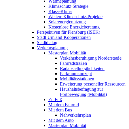
Wärmeplanung
Klimaschutz-Strategie
KlasseKlima
Weitere Klimaschutz-Projekte
Solarenergienutzung
Kostenlose Energieberatung
Perspektiven für Flensburg (ISEK)
Stadt-Umland-Kooperationen
Stadtdialog
Verkehrsplanung
Masterplan Mobilität
Verkehrsberuhigung Norderstraße
Fahrradstraßen
Radabstellmöglichkeiten
Parkraumkonzept
Mobilitätsstationen
Erweiterung personeller Ressourcen
Haushaltsbefragung zur
Fortbewegung (Mobilität)
Zu Fuß
Mit dem Fahrrad
Mit dem Bus
Nahverkehrsplan
Mit dem Auto
Masterplan Mobilität