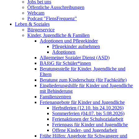
Jobs bei uns
Öffentliche Ausschreibungen
Webcam
Podcast "FlensFrequenz"
Leben & Soziales
Bürgerservice
Kinder, Jugendliche & Familien
Adoptionen und Pflegekinder
Pflegekinder aufnehmen
Adoptionen
Allgemeiner Sozialer Dienst (ASD)
BAföG für Schüler*innen
Beratungsstelle für Kinder, Jugendliche und
Eltern
Beratung zum Kinderschutz (für Fachkräfte)
Eingliederungshilfe für Kinder und Jugendliche
mit Behinderung
Familienzentren
Ferienangebote für Kinder und Jugendliche
Herbstferien (12.10. bis 24.10.2026)
Sommerferien (04.07. bis 5.08.2026)
Ferienaktionen der Schulsozialarbeit
Ferienpass für Kinder und Jugendliche
Offene Kinder- und Jugendarbeit
Frühe Hilfen: Angebote für Schwangere und