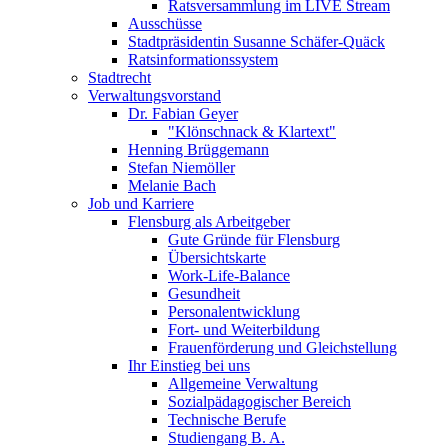
Ratsversammlung im LIVE Stream
Ausschüsse
Stadtpräsidentin Susanne Schäfer-Quäck
Ratsinformationssystem
Stadtrecht
Verwaltungsvorstand
Dr. Fabian Geyer
"Klönschnack & Klartext"
Henning Brüggemann
Stefan Niemöller
Melanie Bach
Job und Karriere
Flensburg als Arbeitgeber
Gute Gründe für Flensburg
Übersichtskarte
Work-Life-Balance
Gesundheit
Personalentwicklung
Fort- und Weiterbildung
Frauenförderung und Gleichstellung
Ihr Einstieg bei uns
Allgemeine Verwaltung
Sozialpädagogischer Bereich
Technische Berufe
Studiengang B. A.