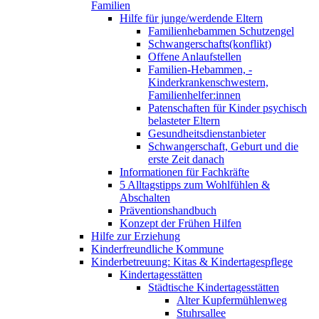
Familien
Hilfe für junge/werdende Eltern
Familienhebammen Schutzengel
Schwangerschafts(konflikt)
Offene Anlaufstellen
Familien-Hebammen, -
Kinderkrankenschwestern,
Familienhelfer:innen
Patenschaften für Kinder psychisch
belasteter Eltern
Gesundheitsdienstanbieter
Schwangerschaft, Geburt und die
erste Zeit danach
Informationen für Fachkräfte
5 Alltagstipps zum Wohlfühlen &
Abschalten
Präventionshandbuch
Konzept der Frühen Hilfen
Hilfe zur Erziehung
Kinderfreundliche Kommune
Kinderbetreuung: Kitas & Kindertagespflege
Kindertagesstätten
Städtische Kindertagesstätten
Alter Kupfermühlenweg
Stuhrsallee