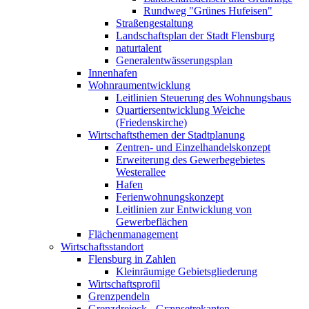
Rundweg "Grünes Hufeisen"
Straßengestaltung
Landschaftsplan der Stadt Flensburg
naturtalent
Generalentwässerungsplan
Innenhafen
Wohnraumentwicklung
Leitlinien Steuerung des Wohnungsbaus
Quartiersentwicklung Weiche
(Friedenskirche)
Wirtschaftsthemen der Stadtplanung
Zentren- und Einzelhandelskonzept
Erweiterung des Gewerbegebietes
Westerallee
Hafen
Ferienwohnungskonzept
Leitlinien zur Entwicklung von
Gewerbeflächen
Flächenmanagement
Wirtschaftsstandort
Flensburg in Zahlen
Kleinräumige Gebietsgliederung
Wirtschaftsprofil
Grenzpendeln
Grenzdreieck - Grænsetrekanten