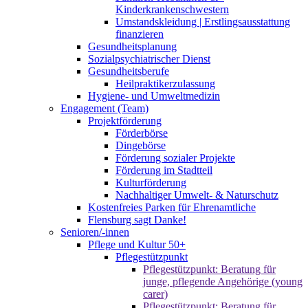
Kinderkrankenschwestern
Umstandskleidung | Erstlingsausstattung
finanzieren
Gesundheitsplanung
Sozialpsychiatrischer Dienst
Gesundheitsberufe
Heilpraktikerzulassung
Hygiene- und Umweltmedizin
Engagement (Team)
Projektförderung
Förderbörse
Dingebörse
Förderung sozialer Projekte
Förderung im Stadtteil
Kulturförderung
Nachhaltiger Umwelt- & Naturschutz
Kostenfreies Parken für Ehrenamtliche
Flensburg sagt Danke!
Senioren/-innen
Pflege und Kultur 50+
Pflegestützpunkt
Pflegestützpunkt: Beratung für
junge, pflegende Angehörige (young
carer)
Pflegestützpunkt: Beratung für