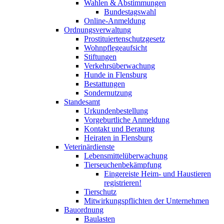
Wahlen & Abstimmungen
Bundestagswahl
Online-Anmeldung
Ordnungsverwaltung
Prostituiertenschutzgesetz
Wohnpflegeaufsicht
Stiftungen
Verkehrsüberwachung
Hunde in Flensburg
Bestattungen
Sondernutzung
Standesamt
Urkundenbestellung
Vorgeburtliche Anmeldung
Kontakt und Beratung
Heiraten in Flensburg
Veterinärdienste
Lebensmittelüberwachung
Tierseuchenbekämpfung
Eingereiste Heim- und Haustieren
registrieren!
Tierschutz
Mitwirkungspflichten der Unternehmen
Bauordnung
Baulasten