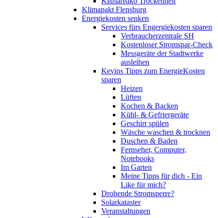
Klimarisiko Trockenheit
Klimapakt Flensburg
Energiekosten senken
Services fürs Engergiekosten sparen
Verbraucherzentrale SH
Kostenloser Stromspar-Check
Messgeräte der Stadtwerke
ausleihen
Kevins Tipps zum EnergieKosten
sparen
Heizen
Lüften
Kochen & Backen
Kühl- & Gefriergeräte
Geschirr spülen
Wäsche waschen & trocknen
Duschen & Baden
Fernseher, Computer,
Notebooks
Im Garten
Meine Tipps für dich - Ein
Like für mich?
Drohende Stromsperre?
Solarkataster
Veranstaltungen