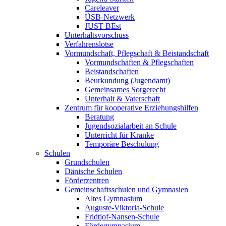
Careleaver
ÜSB-Netzwerk
JUST BEst
Unterhaltsvorschuss
Verfahrenslotse
Vormundschaft, Pflegschaft & Beistandschaft
Vormundschaften & Pflegschaften
Beistandschaften
Beurkundung (Jugendamt)
Gemeinsames Sorgerecht
Unterhalt & Vaterschaft
Zentrum für kooperative Erziehungshilfen
Beratung
Jugendsozialarbeit an Schule
Unterricht für Kranke
Temporäre Beschulung
Schulen
Grundschulen
Dänische Schulen
Förderzentren
Gemeinschaftsschulen und Gymnasien
Altes Gymnasium
Auguste-Viktoria-Schule
Fridtjof-Nansen-Schule
Fördegymnasium