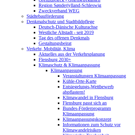
Region Sønderjylland-Schleswig
Zweckverband WEG
Städtebauförderung
Denkmalschutz und Stadtbildpflege
Deutsch-Dänische Kulturachse
Westliche Altstadt - seit 2019
Tag des offenen Denkmals
Gestaltungsbeirat
Verkehr, Mobilität, Klima
Aktuelles aus der Verkehrsplanung
Flensburg 2030+
Klimaschutz & Klimaanpassung
Klimaanpassung
Veranstaltungen Klimaanpassung
Kühle-Orte-Karte
Entsiegelungs-Wettbewerb
abpflastern!
Klimawandel in Flensburg
Flensburg passt sich an
Bundes-Förderprogramm
Klimaanpassung
Klimaanpassungskonzept
Informationen zum Schutz vor
Klimawandelrisiken