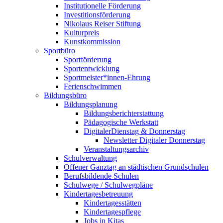
Institutionelle Förderung
Investitionsförderung
Nikolaus Reiser Stiftung
Kulturpreis
Kunstkommission
Sportbüro
Sportförderung
Sportentwicklung
Sportmeister*innen-Ehrung
Ferienschwimmen
Bildungsbüro
Bildungsplanung
Bildungsberichterstattung
Pädagogische Werkstatt
DigitalerDienstag & Donnerstag
Newsletter Digitaler Donnerstag
Veranstaltungsarchiv
Schulverwaltung
Offener Ganztag an städtischen Grundschulen
Berufsbildende Schulen
Schulwege / Schulwegpläne
Kindertagesbetreuung
Kindertagesstätten
Kindertagespflege
Jobs in Kitas