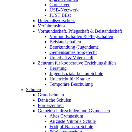
Careleaver
ÜSB-Netzwerk
JUST BEst
Unterhaltsvorschuss
Verfahrenslotse
Vormundschaft, Pflegschaft & Beistandschaft
Vormundschaften & Pflegschaften
Beistandschaften
Beurkundung (Jugendamt)
Gemeinsames Sorgerecht
Unterhalt & Vaterschaft
Zentrum für kooperative Erziehungshilfen
Beratung
Jugendsozialarbeit an Schule
Unterricht für Kranke
Temporäre Beschulung
Schulen
Grundschulen
Dänische Schulen
Förderzentren
Gemeinschaftsschulen und Gymnasien
Altes Gymnasium
Auguste-Viktoria-Schule
Fridtjof-Nansen-Schule
Fördegymnasium