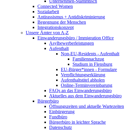
Unternehmen-Stammtisch
Connected Women
Sozialarbeit
Antirassismus + Antidiskriminierung
Begegnung der Menschen
Integrationskonzept
Unsere Ämter von A-Z
Einwanderungsbüro / Immigration Office
Asylbewerberleistungen
Aufenthalt
Non-EU-Residents - Aufenthalt
Familiennachzug
Studium in Flensburg
EU-Bürger*innen - Formulare
Verpflichtungserklärung
Aufenthaltstitel abholen
Online-Terminvereinbarung
FAQs an das Einwanderungsbüro
Aktuelles aus dem Einwanderungsbüro
Bürgerbüro
Öffnungszeiten und aktuelle Wartezeiten
Einbürgerung
Fundbüro
Bürgerbüro in leichter Sprache
Datenschutz