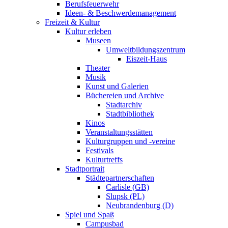
Berufsfeuerwehr
Ideen- & Beschwerdemanagement
Freizeit & Kultur
Kultur erleben
Museen
Umweltbildungszentrum
Eiszeit-Haus
Theater
Musik
Kunst und Galerien
Büchereien und Archive
Stadtarchiv
Stadtbibliothek
Kinos
Veranstaltungsstätten
Kulturgruppen und -vereine
Festivals
Kulturtreffs
Stadtportrait
Städtepartnerschaften
Carlisle (GB)
Slupsk (PL)
Neubrandenburg (D)
Spiel und Spaß
Campusbad