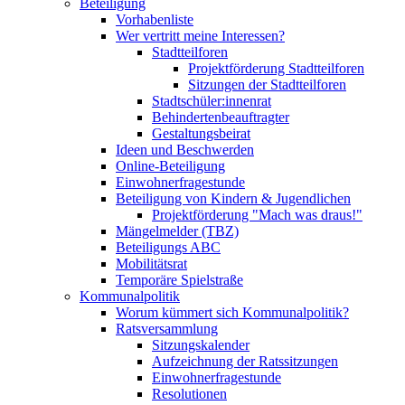
Beteiligung
Vorhabenliste
Wer vertritt meine Interessen?
Stadtteilforen
Projektförderung Stadtteilforen
Sitzungen der Stadtteilforen
Stadtschüler:innenrat
Behindertenbeauftragter
Gestaltungsbeirat
Ideen und Beschwerden
Online-Beteiligung
Einwohnerfragestunde
Beteiligung von Kindern & Jugendlichen
Projektförderung "Mach was draus!"
Mängelmelder (TBZ)
Beteiligungs ABC
Mobilitätsrat
Temporäre Spielstraße
Kommunalpolitik
Worum kümmert sich Kommunalpolitik?
Ratsversammlung
Sitzungskalender
Aufzeichnung der Ratssitzungen
Einwohnerfragestunde
Resolutionen