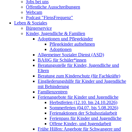
Jobs bei uns
Öffentliche Ausschreibungen
Webcam
Podcast "FlensFrequenz"
Leben & Soziales
Bürgerservice
Kinder, Jugendliche & Familien
Adoptionen und Pflegekinder
Pflegekinder aufnehmen
Adoptionen
Allgemeiner Sozialer Dienst (ASD)
BAföG für Schüler*innen
Beratungsstelle für Kinder, Jugendliche und
Eltern
Beratung zum Kinderschutz (für Fachkräfte)
Eingliederungshilfe für Kinder und Jugendliche
mit Behinderung
Familienzentren
Ferienangebote für Kinder und Jugendliche
Herbstferien (12.10. bis 24.10.2026)
Sommerferien (04.07. bis 5.08.2026)
Ferienaktionen der Schulsozialarbeit
Ferienpass für Kinder und Jugendliche
Offene Kinder- und Jugendarbeit
Frühe Hilfen: Angebote für Schwangere und