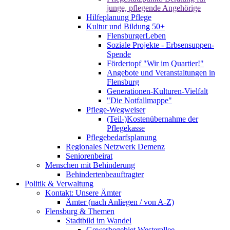
junge, pflegende Angehörige
Hilfeplanung Pflege
Kultur und Bildung 50+
FlensburgerLeben
Soziale Projekte - Erbsensuppen-
Spende
Fördertopf "Wir im Quartier!"
Angebote und Veranstaltungen in
Flensburg
Generationen-Kulturen-Vielfalt
"Die Notfallmappe"
Pflege-Wegweiser
(Teil-)Kostenübernahme der
Pflegekasse
Pflegebedarfsplanung
Regionales Netzwerk Demenz
Seniorenbeirat
Menschen mit Behinderung
Behindertenbeauftragter
Politik & Verwaltung
Kontakt: Unsere Ämter
Ämter (nach Anliegen / von A-Z)
Flensburg & Themen
Stadtbild im Wandel
Gewerbegebiet Westerallee