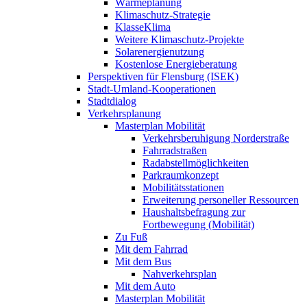
Wärmeplanung
Klimaschutz-Strategie
KlasseKlima
Weitere Klimaschutz-Projekte
Solarenergienutzung
Kostenlose Energieberatung
Perspektiven für Flensburg (ISEK)
Stadt-Umland-Kooperationen
Stadtdialog
Verkehrsplanung
Masterplan Mobilität
Verkehrsberuhigung Norderstraße
Fahrradstraßen
Radabstellmöglichkeiten
Parkraumkonzept
Mobilitätsstationen
Erweiterung personeller Ressourcen
Haushaltsbefragung zur
Fortbewegung (Mobilität)
Zu Fuß
Mit dem Fahrrad
Mit dem Bus
Nahverkehrsplan
Mit dem Auto
Masterplan Mobilität