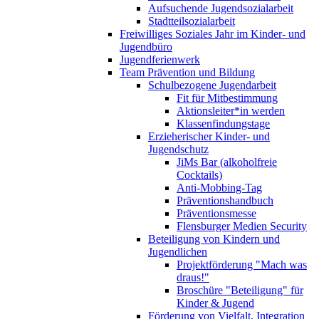
Aufsuchende Jugendsozialarbeit
Stadtteilsozialarbeit
Freiwilliges Soziales Jahr im Kinder- und
Jugendbüro
Jugendferienwerk
Team Prävention und Bildung
Schulbezogene Jugendarbeit
Fit für Mitbestimmung
Aktionsleiter*in werden
Klassenfindungstage
Erzieherischer Kinder- und
Jugendschutz
JiMs Bar (alkoholfreie
Cocktails)
Anti-Mobbing-Tag
Präventionshandbuch
Präventionsmesse
Flensburger Medien Security
Beteiligung von Kindern und
Jugendlichen
Projektförderung "Mach was
draus!"
Broschüre "Beteiligung" für
Kinder & Jugend
Förderung von Vielfalt, Integration