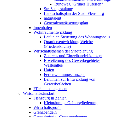
Rundweg "Grünes Hufeisen"
Straßengestaltung
Landschaftsplan der Stadt Flensburg
naturtalent
Generalentwässerungsplan
Innenhafen
Wohnraumentwicklung
Leitlinien Steuerung des Wohnungsbaus
Quartiersentwicklung Weiche
(Friedenskirche)
Wirtschaftsthemen der Stadtplanung
Zentren- und Einzelhandelskonzept
Erweiterung des Gewerbegebietes
Westerallee
Hafen
Ferienwohnungskonzept
Leitlinien zur Entwicklung von
Gewerbeflächen
Flächenmanagement
Wirtschaftsstandort
Flensburg in Zahlen
Kleinräumige Gebietsgliederung
Wirtschaftsprofil
Grenzpendeln
Grenzdreieck - Grænsetrekanten