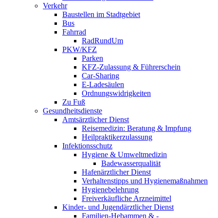
Verkehr
Baustellen im Stadtgebiet
Bus
Fahrrad
RadRundUm
PKW/KFZ
Parken
KFZ-Zulassung & Führerschein
Car-Sharing
E-Ladesäulen
Ordnungswidrigkeiten
Zu Fuß
Gesundheitsdienste
Amtsärztlicher Dienst
Reisemedizin: Beratung & Impfung
Heilpraktikerzulassung
Infektionsschutz
Hygiene & Umweltmedizin
Badewasserqualität
Hafenärztlicher Dienst
Verhaltenstipps und Hygienemaßnahmen
Hygienebelehrung
Freiverkäufliche Arzneimittel
Kinder- und Jugendärztlicher Dienst
Familien-Hebammen & -