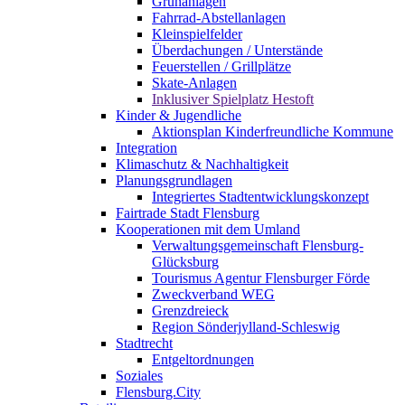
Grünanlagen
Fahrrad-Abstellanlagen
Kleinspielfelder
Überdachungen / Unterstände
Feuerstellen / Grillplätze
Skate-Anlagen
Inklusiver Spielplatz Hestoft
Kinder & Jugendliche
Aktionsplan Kinderfreundliche Kommune
Integration
Klimaschutz & Nachhaltigkeit
Planungsgrundlagen
Integriertes Stadtentwicklungskonzept
Fairtrade Stadt Flensburg
Kooperationen mit dem Umland
Verwaltungsgemeinschaft Flensburg-
Glücksburg
Tourismus Agentur Flensburger Förde
Zweckverband WEG
Grenzdreieck
Region Sönderjylland-Schleswig
Stadtrecht
Entgeltordnungen
Soziales
Flensburg.City