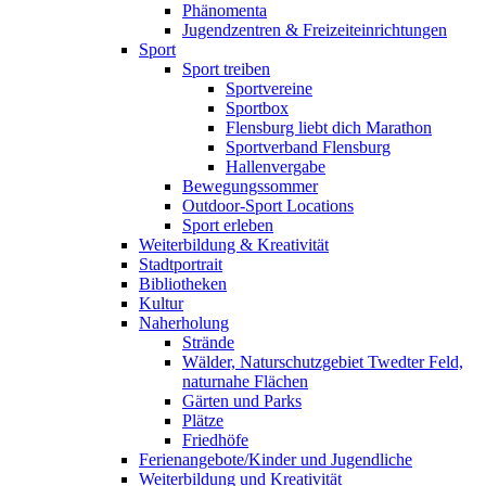
Phänomenta
Jugendzentren & Freizeiteinrichtungen
Sport
Sport treiben
Sportvereine
Sportbox
Flensburg liebt dich Marathon
Sportverband Flensburg
Hallenvergabe
Bewegungssommer
Outdoor-Sport Locations
Sport erleben
Weiterbildung & Kreativität
Stadtportrait
Bibliotheken
Kultur
Naherholung
Strände
Wälder, Naturschutzgebiet Twedter Feld,
naturnahe Flächen
Gärten und Parks
Plätze
Friedhöfe
Ferienangebote/Kinder und Jugendliche
Weiterbildung und Kreativität