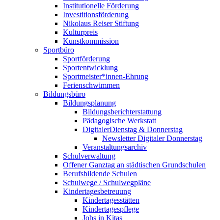
Institutionelle Förderung
Investitionsförderung
Nikolaus Reiser Stiftung
Kulturpreis
Kunstkommission
Sportbüro
Sportförderung
Sportentwicklung
Sportmeister*innen-Ehrung
Ferienschwimmen
Bildungsbüro
Bildungsplanung
Bildungsberichterstattung
Pädagogische Werkstatt
DigitalerDienstag & Donnerstag
Newsletter Digitaler Donnerstag
Veranstaltungsarchiv
Schulverwaltung
Offener Ganztag an städtischen Grundschulen
Berufsbildende Schulen
Schulwege / Schulwegpläne
Kindertagesbetreuung
Kindertagesstätten
Kindertagespflege
Jobs in Kitas