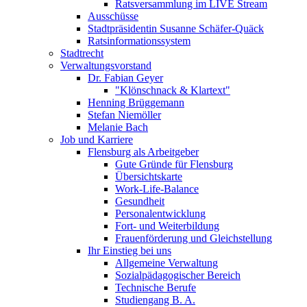
Ratsversammlung im LIVE Stream
Ausschüsse
Stadtpräsidentin Susanne Schäfer-Quäck
Ratsinformationssystem
Stadtrecht
Verwaltungsvorstand
Dr. Fabian Geyer
"Klönschnack & Klartext"
Henning Brüggemann
Stefan Niemöller
Melanie Bach
Job und Karriere
Flensburg als Arbeitgeber
Gute Gründe für Flensburg
Übersichtskarte
Work-Life-Balance
Gesundheit
Personalentwicklung
Fort- und Weiterbildung
Frauenförderung und Gleichstellung
Ihr Einstieg bei uns
Allgemeine Verwaltung
Sozialpädagogischer Bereich
Technische Berufe
Studiengang B. A.