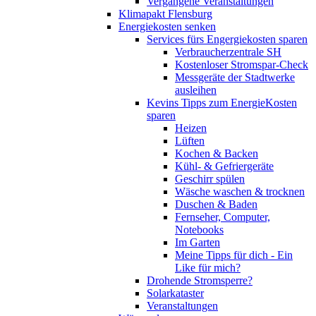
Vergangene Veranstaltungen
Klimapakt Flensburg
Energiekosten senken
Services fürs Engergiekosten sparen
Verbraucherzentrale SH
Kostenloser Stromspar-Check
Messgeräte der Stadtwerke
ausleihen
Kevins Tipps zum EnergieKosten
sparen
Heizen
Lüften
Kochen & Backen
Kühl- & Gefriergeräte
Geschirr spülen
Wäsche waschen & trocknen
Duschen & Baden
Fernseher, Computer,
Notebooks
Im Garten
Meine Tipps für dich - Ein
Like für mich?
Drohende Stromsperre?
Solarkataster
Veranstaltungen