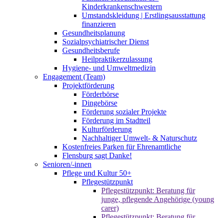
Kinderkrankenschwestern
Umstandskleidung | Erstlingsausstattung
finanzieren
Gesundheitsplanung
Sozialpsychiatrischer Dienst
Gesundheitsberufe
Heilpraktikerzulassung
Hygiene- und Umweltmedizin
Engagement (Team)
Projektförderung
Förderbörse
Dingebörse
Förderung sozialer Projekte
Förderung im Stadtteil
Kulturförderung
Nachhaltiger Umwelt- & Naturschutz
Kostenfreies Parken für Ehrenamtliche
Flensburg sagt Danke!
Senioren/-innen
Pflege und Kultur 50+
Pflegestützpunkt
Pflegestützpunkt: Beratung für
junge, pflegende Angehörige (young
carer)
Pflegestützpunkt: Beratung für