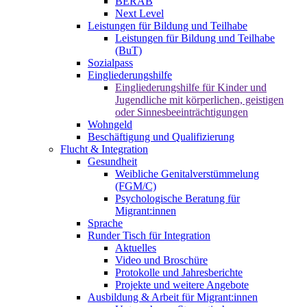
BERAB
Next Level
Leistungen für Bildung und Teilhabe
Leistungen für Bildung und Teilhabe
(BuT)
Sozialpass
Eingliederungshilfe
Eingliederungshilfe für Kinder und
Jugendliche mit körperlichen, geistigen
oder Sinnesbeeinträchtigungen
Wohngeld
Beschäftigung und Qualifizierung
Flucht & Integration
Gesundheit
Weibliche Genitalverstümmelung
(FGM/C)
Psychologische Beratung für
Migrant:innen
Sprache
Runder Tisch für Integration
Aktuelles
Video und Broschüre
Protokolle und Jahresberichte
Projekte und weitere Angebote
Ausbildung & Arbeit für Migrant:innen