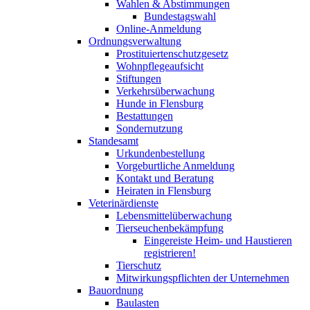
Wahlen & Abstimmungen
Bundestagswahl
Online-Anmeldung
Ordnungsverwaltung
Prostituiertenschutzgesetz
Wohnpflegeaufsicht
Stiftungen
Verkehrsüberwachung
Hunde in Flensburg
Bestattungen
Sondernutzung
Standesamt
Urkundenbestellung
Vorgeburtliche Anmeldung
Kontakt und Beratung
Heiraten in Flensburg
Veterinärdienste
Lebensmittelüberwachung
Tierseuchenbekämpfung
Eingereiste Heim- und Haustieren
registrieren!
Tierschutz
Mitwirkungspflichten der Unternehmen
Bauordnung
Baulasten