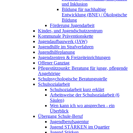
und Inklusion
Bildung für nachhaltige
Entwicklung (BNE) / Ökologische
Bildung
Förderung Jugendarbeit
Kinder- und Jugendschutzzentrum
Kommunale Präventionskette
Jugendaufbauwerk (JAW)
Jugendhilfe im Strafverfahren
Jugendhilfeplanung
Jugendzentren & Freizeiteinrichtungen
Offener Ganztag
Pflegestützpunkt: Beratung für junge, pflegende
Angehörige
Schulpsychologische Beratungsstelle
Schulsozialarbeit
Schulsozialarbeit kurz erklärt
Arbeitsweise der Schulsozialarbeit (6
Säulen)
Wen kann ich wo ansprechen - ein
Überblick
Übergang Schule-Beruf
Jugendberufsagentur
Jugend STÄRKEN im Quartier
Jugend Stärken