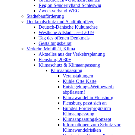
Region Sønderjylland-Schleswig
Zweckverband WEG
Städtebauförderung
Denkmalschutz und Stadtbildpflege
Deutsch-Dänische Kulturachse
Westliche Altstadt - seit 2019
Tag des offenen Denkmals
Gestaltungsbeirat
Verkehr, Mobilität, Klima
Aktuelles aus der Verkehrsplanung
Flensburg 2030+
Klimaschutz & Klimaanpassung
Klimaanpassung
Veranstaltungen
Kühle-Orte-Karte
Entsiegelungs-Wettbewerb
abpflastern!
Klimawandel in Flensburg
Flensburg passt sich an
Bundes-Förderprogramm
Klimaanpassung
Klimaanpassungskonzept
Informationen zum Schutz vor
Klimawandelrisiken