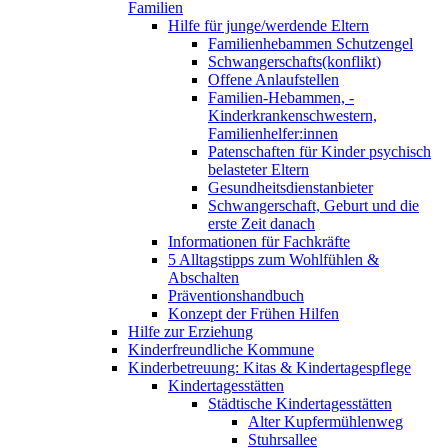
Familien
Hilfe für junge/werdende Eltern
Familienhebammen Schutzengel
Schwangerschafts(konflikt)
Offene Anlaufstellen
Familien-Hebammen, -
Kinderkrankenschwestern,
Familienhelfer:innen
Patenschaften für Kinder psychisch
belasteter Eltern
Gesundheitsdienstanbieter
Schwangerschaft, Geburt und die
erste Zeit danach
Informationen für Fachkräfte
5 Alltagstipps zum Wohlfühlen &
Abschalten
Präventionshandbuch
Konzept der Frühen Hilfen
Hilfe zur Erziehung
Kinderfreundliche Kommune
Kinderbetreuung: Kitas & Kindertagespflege
Kindertagesstätten
Städtische Kindertagesstätten
Alter Kupfermühlenweg
Stuhrsallee