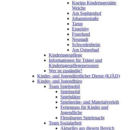
Kneipp Kindertagestätte
Weiche
Am Sophienhof
Johannisstraße
Tarup
Engelsby
Fruerlund
Neustadt
Schwedenheim
Am Ostseebad
Kindertagespflege
Informationen für Träger und
Kindertagespflegepersonen
Wer ist zuständig?
Kinder- und Jugendärztlicher Dienst (KJÄD)
Kinder- und Jugendbüro
Team Spielmobil
Spielmobil
Spielplätze
Spielgeräte- und Materialverleih
Ferienpass für Kinder und
Jugendliche
Flensburger Spielenacht
Team Sozialarbeit
Aktuelles aus diesem Bereich