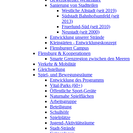
Sanierung von Stadtteilen
Westliche Altstadt (seit 2019)
Südstadt Bahnhofsumfeld (seit
2013)
Fruerlund-Süd (seit 2010)
Neustadt (seit 2000)
Entwicklung unserer Strände
Kleingärten - Entwicklungskonzept
Flensburger Campus
Flensburg & Kooperationen
Smarte Grenzregion zwischen den Meeren
Verkehr & Mobilität
Gleichstellung
Spiel- und Bewegungsräume
Entwicklung des Programms
Vital-Parks (60+)
Öffentliche Sport-Geräte
Naturnahe Spielflächen
Arbeitsgruppe
Beteiligung
Schulhöfe
Spielplätze
Jugend-Aktivitätsräume
Stadt-Strände