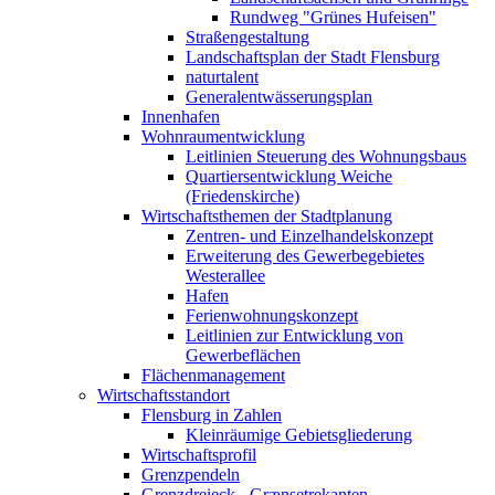
Rundweg "Grünes Hufeisen"
Straßengestaltung
Landschaftsplan der Stadt Flensburg
naturtalent
Generalentwässerungsplan
Innenhafen
Wohnraumentwicklung
Leitlinien Steuerung des Wohnungsbaus
Quartiersentwicklung Weiche
(Friedenskirche)
Wirtschaftsthemen der Stadtplanung
Zentren- und Einzelhandelskonzept
Erweiterung des Gewerbegebietes
Westerallee
Hafen
Ferienwohnungskonzept
Leitlinien zur Entwicklung von
Gewerbeflächen
Flächenmanagement
Wirtschaftsstandort
Flensburg in Zahlen
Kleinräumige Gebietsgliederung
Wirtschaftsprofil
Grenzpendeln
Grenzdreieck - Grænsetrekanten