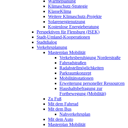
Wärmeplanung
Klimaschutz-Strategie
KlasseKlima
Weitere Klimaschutz-Projekte
Solarenergienutzung
Kostenlose Energieberatung
Perspektiven für Flensburg (ISEK)
Stadt-Umland-Kooperationen
Stadtdialog
Verkehrsplanung
Masterplan Mobilität
Verkehrsberuhigung Norderstraße
Fahrradstraßen
Radabstellmöglichkeiten
Parkraumkonzept
Mobilitätsstationen
Erweiterung personeller Ressourcen
Haushaltsbefragung zur
Fortbewegung (Mobilität)
Zu Fuß
Mit dem Fahrrad
Mit dem Bus
Nahverkehrsplan
Mit dem Auto
Masterplan Mobilität