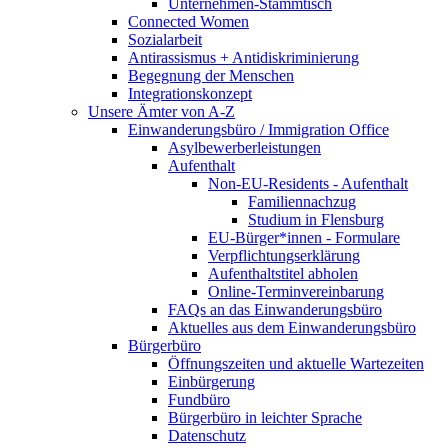
Unternehmen-Stammtisch
Connected Women
Sozialarbeit
Antirassismus + Antidiskriminierung
Begegnung der Menschen
Integrationskonzept
Unsere Ämter von A-Z
Einwanderungsbüro / Immigration Office
Asylbewerberleistungen
Aufenthalt
Non-EU-Residents - Aufenthalt
Familiennachzug
Studium in Flensburg
EU-Bürger*innen - Formulare
Verpflichtungserklärung
Aufenthaltstitel abholen
Online-Terminvereinbarung
FAQs an das Einwanderungsbüro
Aktuelles aus dem Einwanderungsbüro
Bürgerbüro
Öffnungszeiten und aktuelle Wartezeiten
Einbürgerung
Fundbüro
Bürgerbüro in leichter Sprache
Datenschutz