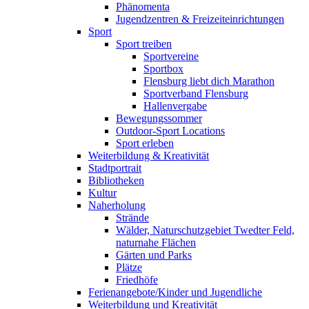
Phänomenta
Jugendzentren & Freizeiteinrichtungen
Sport
Sport treiben
Sportvereine
Sportbox
Flensburg liebt dich Marathon
Sportverband Flensburg
Hallenvergabe
Bewegungssommer
Outdoor-Sport Locations
Sport erleben
Weiterbildung & Kreativität
Stadtportrait
Bibliotheken
Kultur
Naherholung
Strände
Wälder, Naturschutzgebiet Twedter Feld,
naturnahe Flächen
Gärten und Parks
Plätze
Friedhöfe
Ferienangebote/Kinder und Jugendliche
Weiterbildung und Kreativität