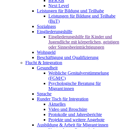
BERAB
Next Level
Leistungen für Bildung und Teilhabe
Leistungen für Bildung und Teilhabe
(BuT)
Sozialpass
Eingliederungshilfe
Eingliederungshilfe für Kinder und
Jugendliche mit körperlichen, geistigen
oder Sinnesbeeinträchtigungen
Wohngeld
Beschäftigung und Qualifizierung
Flucht & Integration
Gesundheit
Weibliche Genitalverstümmelung
(FGM/C)
Psychologische Beratung für
Migrant:innen
Sprache
Runder Tisch für Integration
Aktuelles
Video und Broschüre
Protokolle und Jahresberichte
Projekte und weitere Angebote
Ausbildung & Arbeit für Migrant:innen