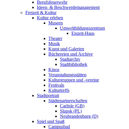
Berufsfeuerwehr
Ideen- & Beschwerdemanagement
Freizeit & Kultur
Kultur erleben
Museen
Umweltbildungszentrum
Eiszeit-Haus
Theater
Musik
Kunst und Galerien
Büchereien und Archive
Stadtarchiv
Stadtbibliothek
Kinos
Veranstaltungsstätten
Kulturgruppen und -vereine
Festivals
Kulturtreffs
Stadtportrait
Städtepartnerschaften
Carlisle (GB)
Slupsk (PL)
Neubrandenburg (D)
Spiel und Spaß
Campusbad