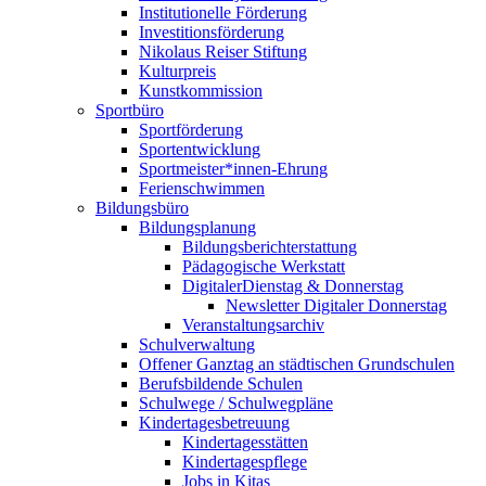
Institutionelle Förderung
Investitionsförderung
Nikolaus Reiser Stiftung
Kulturpreis
Kunstkommission
Sportbüro
Sportförderung
Sportentwicklung
Sportmeister*innen-Ehrung
Ferienschwimmen
Bildungsbüro
Bildungsplanung
Bildungsberichterstattung
Pädagogische Werkstatt
DigitalerDienstag & Donnerstag
Newsletter Digitaler Donnerstag
Veranstaltungsarchiv
Schulverwaltung
Offener Ganztag an städtischen Grundschulen
Berufsbildende Schulen
Schulwege / Schulwegpläne
Kindertagesbetreuung
Kindertagesstätten
Kindertagespflege
Jobs in Kitas