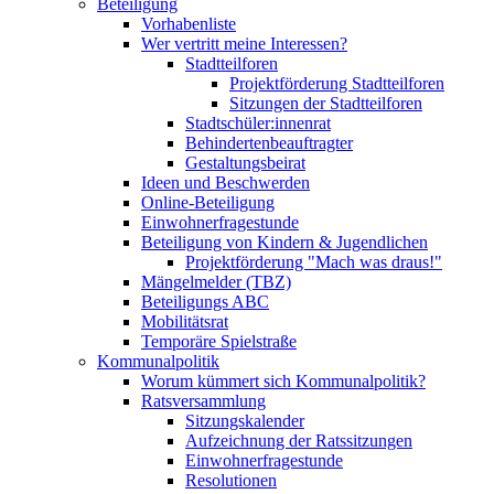
Beteiligung
Vorhabenliste
Wer vertritt meine Interessen?
Stadtteilforen
Projektförderung Stadtteilforen
Sitzungen der Stadtteilforen
Stadtschüler:innenrat
Behindertenbeauftragter
Gestaltungsbeirat
Ideen und Beschwerden
Online-Beteiligung
Einwohnerfragestunde
Beteiligung von Kindern & Jugendlichen
Projektförderung "Mach was draus!"
Mängelmelder (TBZ)
Beteiligungs ABC
Mobilitätsrat
Temporäre Spielstraße
Kommunalpolitik
Worum kümmert sich Kommunalpolitik?
Ratsversammlung
Sitzungskalender
Aufzeichnung der Ratssitzungen
Einwohnerfragestunde
Resolutionen