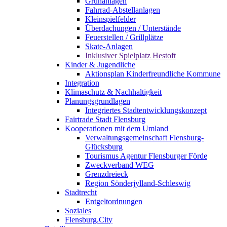
Grünanlagen
Fahrrad-Abstellanlagen
Kleinspielfelder
Überdachungen / Unterstände
Feuerstellen / Grillplätze
Skate-Anlagen
Inklusiver Spielplatz Hestoft
Kinder & Jugendliche
Aktionsplan Kinderfreundliche Kommune
Integration
Klimaschutz & Nachhaltigkeit
Planungsgrundlagen
Integriertes Stadtentwicklungskonzept
Fairtrade Stadt Flensburg
Kooperationen mit dem Umland
Verwaltungsgemeinschaft Flensburg-
Glücksburg
Tourismus Agentur Flensburger Förde
Zweckverband WEG
Grenzdreieck
Region Sönderjylland-Schleswig
Stadtrecht
Entgeltordnungen
Soziales
Flensburg.City