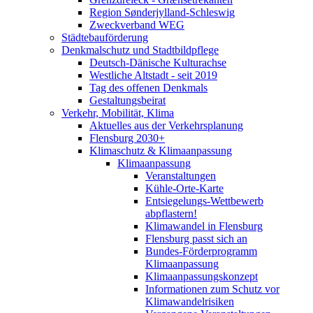
Region Sønderjylland-Schleswig
Zweckverband WEG
Städtebauförderung
Denkmalschutz und Stadtbildpflege
Deutsch-Dänische Kulturachse
Westliche Altstadt - seit 2019
Tag des offenen Denkmals
Gestaltungsbeirat
Verkehr, Mobilität, Klima
Aktuelles aus der Verkehrsplanung
Flensburg 2030+
Klimaschutz & Klimaanpassung
Klimaanpassung
Veranstaltungen
Kühle-Orte-Karte
Entsiegelungs-Wettbewerb
abpflastern!
Klimawandel in Flensburg
Flensburg passt sich an
Bundes-Förderprogramm
Klimaanpassung
Klimaanpassungskonzept
Informationen zum Schutz vor
Klimawandelrisiken