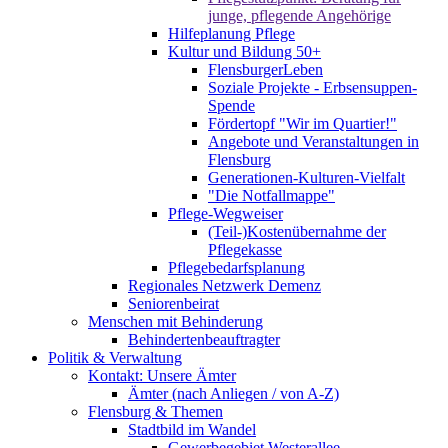
junge, pflegende Angehörige
Hilfeplanung Pflege
Kultur und Bildung 50+
FlensburgerLeben
Soziale Projekte - Erbsensuppen-
Spende
Fördertopf "Wir im Quartier!"
Angebote und Veranstaltungen in
Flensburg
Generationen-Kulturen-Vielfalt
"Die Notfallmappe"
Pflege-Wegweiser
(Teil-)Kostenübernahme der
Pflegekasse
Pflegebedarfsplanung
Regionales Netzwerk Demenz
Seniorenbeirat
Menschen mit Behinderung
Behindertenbeauftragter
Politik & Verwaltung
Kontakt: Unsere Ämter
Ämter (nach Anliegen / von A-Z)
Flensburg & Themen
Stadtbild im Wandel
Gewerbegebiet Westerallee