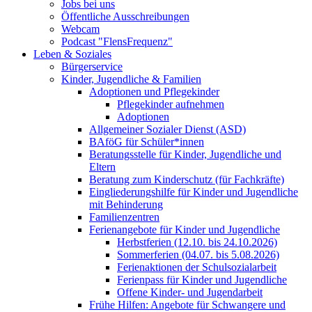
Jobs bei uns
Öffentliche Ausschreibungen
Webcam
Podcast "FlensFrequenz"
Leben & Soziales
Bürgerservice
Kinder, Jugendliche & Familien
Adoptionen und Pflegekinder
Pflegekinder aufnehmen
Adoptionen
Allgemeiner Sozialer Dienst (ASD)
BAföG für Schüler*innen
Beratungsstelle für Kinder, Jugendliche und
Eltern
Beratung zum Kinderschutz (für Fachkräfte)
Eingliederungshilfe für Kinder und Jugendliche
mit Behinderung
Familienzentren
Ferienangebote für Kinder und Jugendliche
Herbstferien (12.10. bis 24.10.2026)
Sommerferien (04.07. bis 5.08.2026)
Ferienaktionen der Schulsozialarbeit
Ferienpass für Kinder und Jugendliche
Offene Kinder- und Jugendarbeit
Frühe Hilfen: Angebote für Schwangere und