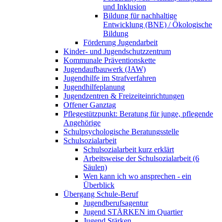
und Inklusion
Bildung für nachhaltige
Entwicklung (BNE) / Ökologische
Bildung
Förderung Jugendarbeit
Kinder- und Jugendschutzzentrum
Kommunale Präventionskette
Jugendaufbauwerk (JAW)
Jugendhilfe im Strafverfahren
Jugendhilfeplanung
Jugendzentren & Freizeiteinrichtungen
Offener Ganztag
Pflegestützpunkt: Beratung für junge, pflegende
Angehörige
Schulpsychologische Beratungsstelle
Schulsozialarbeit
Schulsozialarbeit kurz erklärt
Arbeitsweise der Schulsozialarbeit (6
Säulen)
Wen kann ich wo ansprechen - ein
Überblick
Übergang Schule-Beruf
Jugendberufsagentur
Jugend STÄRKEN im Quartier
Jugend Stärken