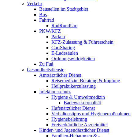
Verkehr
Baustellen im Stadtgebiet
Bus
Fahrrad
RadRundUm
PKW/KFZ
Parken
KFZ-Zulassung & Führerschein
Car-Sharing
E-Ladesäulen
Ordnungswidrigkeiten
Zu Fuß
Gesundheitsdienste
Amtsärztlicher Dienst
Reisemedizin: Beratung & Impfung
Heilpraktikerzulassung
Infektionsschutz
Hygiene & Umweltmedizin
Badewasserqualität
Hafenärztlicher Dienst
Verhaltenstipps und Hygienemaßnahmen
Hygienebelehrung
Freiverkäufliche Arzneimittel
Kinder- und Jugendärztlicher Dienst
Familien-Hebammen & -