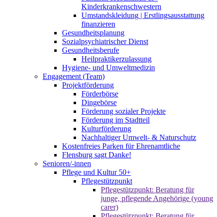
Kinderkrankenschwestern
Umstandskleidung | Erstlingsausstattung
finanzieren
Gesundheitsplanung
Sozialpsychiatrischer Dienst
Gesundheitsberufe
Heilpraktikerzulassung
Hygiene- und Umweltmedizin
Engagement (Team)
Projektförderung
Förderbörse
Dingebörse
Förderung sozialer Projekte
Förderung im Stadtteil
Kulturförderung
Nachhaltiger Umwelt- & Naturschutz
Kostenfreies Parken für Ehrenamtliche
Flensburg sagt Danke!
Senioren/-innen
Pflege und Kultur 50+
Pflegestützpunkt
Pflegestützpunkt: Beratung für
junge, pflegende Angehörige (young
carer)
Pflegestützpunkt: Beratung für