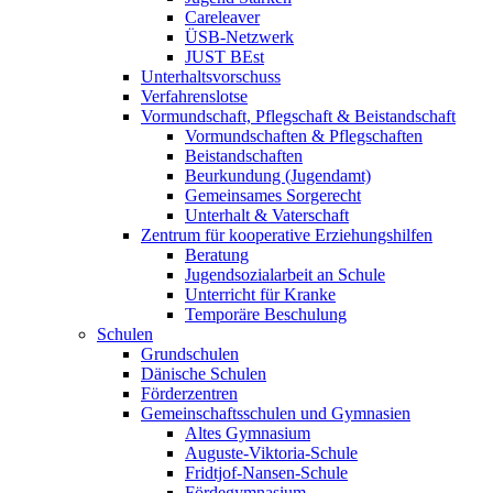
Careleaver
ÜSB-Netzwerk
JUST BEst
Unterhaltsvorschuss
Verfahrenslotse
Vormundschaft, Pflegschaft & Beistandschaft
Vormundschaften & Pflegschaften
Beistandschaften
Beurkundung (Jugendamt)
Gemeinsames Sorgerecht
Unterhalt & Vaterschaft
Zentrum für kooperative Erziehungshilfen
Beratung
Jugendsozialarbeit an Schule
Unterricht für Kranke
Temporäre Beschulung
Schulen
Grundschulen
Dänische Schulen
Förderzentren
Gemeinschaftsschulen und Gymnasien
Altes Gymnasium
Auguste-Viktoria-Schule
Fridtjof-Nansen-Schule
Fördegymnasium