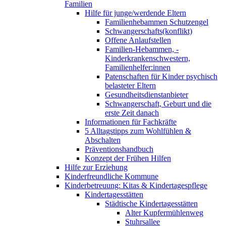
Familien
Hilfe für junge/werdende Eltern
Familienhebammen Schutzengel
Schwangerschafts(konflikt)
Offene Anlaufstellen
Familien-Hebammen, -
Kinderkrankenschwestern,
Familienhelfer:innen
Patenschaften für Kinder psychisch
belasteter Eltern
Gesundheitsdienstanbieter
Schwangerschaft, Geburt und die
erste Zeit danach
Informationen für Fachkräfte
5 Alltagstipps zum Wohlfühlen &
Abschalten
Präventionshandbuch
Konzept der Frühen Hilfen
Hilfe zur Erziehung
Kinderfreundliche Kommune
Kinderbetreuung: Kitas & Kindertagespflege
Kindertagesstätten
Städtische Kindertagesstätten
Alter Kupfermühlenweg
Stuhrsallee