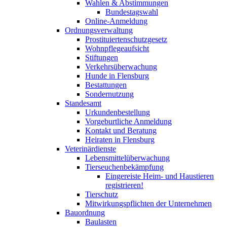
Wahlen & Abstimmungen
Bundestagswahl
Online-Anmeldung
Ordnungsverwaltung
Prostituiertenschutzgesetz
Wohnpflegeaufsicht
Stiftungen
Verkehrsüberwachung
Hunde in Flensburg
Bestattungen
Sondernutzung
Standesamt
Urkundenbestellung
Vorgeburtliche Anmeldung
Kontakt und Beratung
Heiraten in Flensburg
Veterinärdienste
Lebensmittelüberwachung
Tierseuchenbekämpfung
Eingereiste Heim- und Haustieren
registrieren!
Tierschutz
Mitwirkungspflichten der Unternehmen
Bauordnung
Baulasten