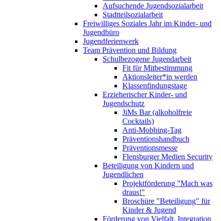
Aufsuchende Jugendsozialarbeit
Stadtteilsozialarbeit
Freiwilliges Soziales Jahr im Kinder- und
Jugendbüro
Jugendferienwerk
Team Prävention und Bildung
Schulbezogene Jugendarbeit
Fit für Mitbestimmung
Aktionsleiter*in werden
Klassenfindungstage
Erzieherischer Kinder- und
Jugendschutz
JiMs Bar (alkoholfreie
Cocktails)
Anti-Mobbing-Tag
Präventionshandbuch
Präventionsmesse
Flensburger Medien Security
Beteiligung von Kindern und
Jugendlichen
Projektförderung "Mach was
draus!"
Broschüre "Beteiligung" für
Kinder & Jugend
Förderung von Vielfalt, Integration