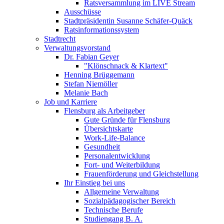
Ratsversammlung im LIVE Stream
Ausschüsse
Stadtpräsidentin Susanne Schäfer-Quäck
Ratsinformationssystem
Stadtrecht
Verwaltungsvorstand
Dr. Fabian Geyer
"Klönschnack & Klartext"
Henning Brüggemann
Stefan Niemöller
Melanie Bach
Job und Karriere
Flensburg als Arbeitgeber
Gute Gründe für Flensburg
Übersichtskarte
Work-Life-Balance
Gesundheit
Personalentwicklung
Fort- und Weiterbildung
Frauenförderung und Gleichstellung
Ihr Einstieg bei uns
Allgemeine Verwaltung
Sozialpädagogischer Bereich
Technische Berufe
Studiengang B. A.