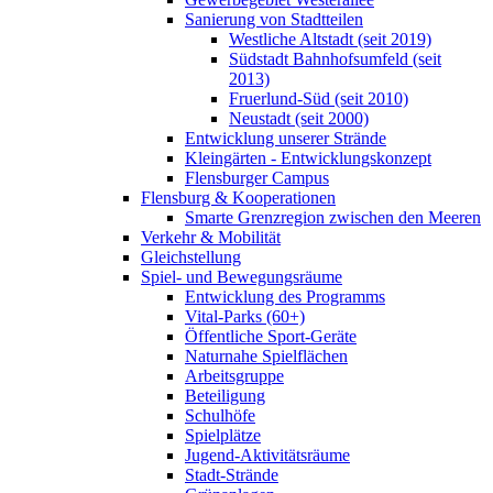
Sanierung von Stadtteilen
Westliche Altstadt (seit 2019)
Südstadt Bahnhofsumfeld (seit
2013)
Fruerlund-Süd (seit 2010)
Neustadt (seit 2000)
Entwicklung unserer Strände
Kleingärten - Entwicklungskonzept
Flensburger Campus
Flensburg & Kooperationen
Smarte Grenzregion zwischen den Meeren
Verkehr & Mobilität
Gleichstellung
Spiel- und Bewegungsräume
Entwicklung des Programms
Vital-Parks (60+)
Öffentliche Sport-Geräte
Naturnahe Spielflächen
Arbeitsgruppe
Beteiligung
Schulhöfe
Spielplätze
Jugend-Aktivitätsräume
Stadt-Strände