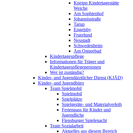
Kneipp Kindertagestätte
Weiche
Am Sophienhof
Johannisstraße
Tarup
Engelsby
Fruerlund
Neustadt
Schwedenheim
Am Ostseebad
Kindertagespflege
Informationen für Träger und
Kindertagespflegepersonen
Wer ist zuständig?
Kinder- und Jugendärztlicher Dienst (KJÄD)
Kinder- und Jugendbüro
Team Spielmobil
Spielmobil
Spielplätze
Spielgeräte- und Materialverleih
Ferienpass für Kinder und
Jugendliche
Flensburger Spielenacht
Team Sozialarbeit
Aktuelles aus diesem Bereich