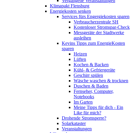
Vergangene Veranstaltungen
Klimapakt Flensburg
Energiekosten senken
Services fürs Engergiekosten sparen
Verbraucherzentrale SH
Kostenloser Stromspar-Check
Messgeräte der Stadtwerke
ausleihen
Kevins Tipps zum EnergieKosten
sparen
Heizen
Lüften
Kochen & Backen
Kühl- & Gefriergeräte
Geschirr spülen
Wäsche waschen & trocknen
Duschen & Baden
Fernseher, Computer,
Notebooks
Im Garten
Meine Tipps für dich - Ein
Like für mich?
Drohende Stromsperre?
Solarkataster
Veranstaltungen