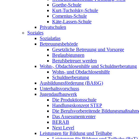
Goethe-Schule
Kurt-Tucholsky-Schule
Comenius-Schule
Käte-Lassen-Schule
Privatschulen
Soziales
Sozialatlas
Betreuungsbehörde
Gesetzliche Betreuung und Vorsorge
Beglaubigungen
Berufsbetreuer werden
Wohn-, Obdachlosenhilfe und Schuldnerberatung
Wohn- und Obdachlosenhilfe
Schuldnerberatung
Ausbildungsförderung (BAföG)
Unterhaltsvorschuss
Jugendaufbauwerk
Die Produktionsschule
Handlungskonzept STEP
Die Berufsvorbereitende Bildungsmaßnahm
Das Assessmentcenter
BERAB
Next Level
Leistungen für Bildung und Teilhabe
Leistungen für Bildung und Teilhabe (BuT)