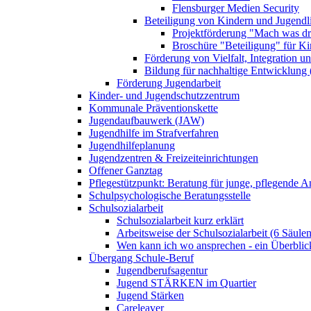
Flensburger Medien Security
Beteiligung von Kindern und Jugendl
Projektförderung "Mach was dr
Broschüre "Beteiligung" für K
Förderung von Vielfalt, Integration u
Bildung für nachhaltige Entwicklung
Förderung Jugendarbeit
Kinder- und Jugendschutzzentrum
Kommunale Präventionskette
Jugendaufbauwerk (JAW)
Jugendhilfe im Strafverfahren
Jugendhilfeplanung
Jugendzentren & Freizeiteinrichtungen
Offener Ganztag
Pflegestützpunkt: Beratung für junge, pflegende 
Schulpsychologische Beratungsstelle
Schulsozialarbeit
Schulsozialarbeit kurz erklärt
Arbeitsweise der Schulsozialarbeit (6 Säulen
Wen kann ich wo ansprechen - ein Überblic
Übergang Schule-Beruf
Jugendberufsagentur
Jugend STÄRKEN im Quartier
Jugend Stärken
Careleaver