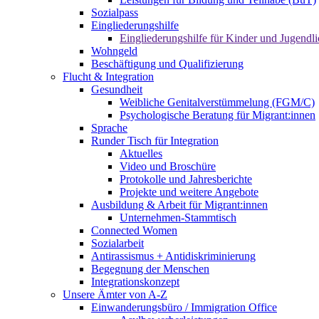
Sozialpass
Eingliederungshilfe
Eingliederungshilfe für Kinder und Jugendli
Wohngeld
Beschäftigung und Qualifizierung
Flucht & Integration
Gesundheit
Weibliche Genitalverstümmelung (FGM/C)
Psychologische Beratung für Migrant:innen
Sprache
Runder Tisch für Integration
Aktuelles
Video und Broschüre
Protokolle und Jahresberichte
Projekte und weitere Angebote
Ausbildung & Arbeit für Migrant:innen
Unternehmen-Stammtisch
Connected Women
Sozialarbeit
Antirassismus + Antidiskriminierung
Begegnung der Menschen
Integrationskonzept
Unsere Ämter von A-Z
Einwanderungsbüro / Immigration Office