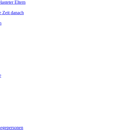
asteter Eltern
e Zeit danach
n
e
legepersonen