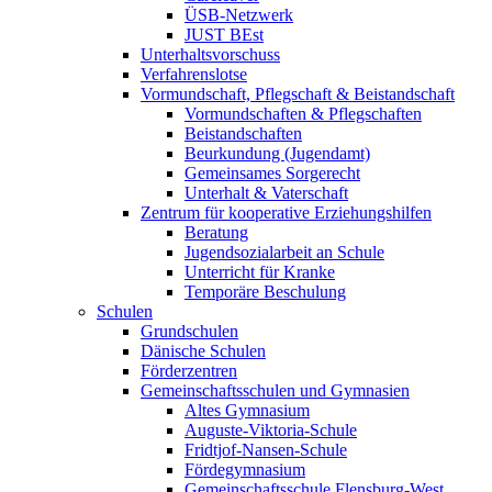
ÜSB-Netzwerk
JUST BEst
Unterhaltsvorschuss
Verfahrenslotse
Vormundschaft, Pflegschaft & Beistandschaft
Vormundschaften & Pflegschaften
Beistandschaften
Beurkundung (Jugendamt)
Gemeinsames Sorgerecht
Unterhalt & Vaterschaft
Zentrum für kooperative Erziehungshilfen
Beratung
Jugendsozialarbeit an Schule
Unterricht für Kranke
Temporäre Beschulung
Schulen
Grundschulen
Dänische Schulen
Förderzentren
Gemeinschaftsschulen und Gymnasien
Altes Gymnasium
Auguste-Viktoria-Schule
Fridtjof-Nansen-Schule
Fördegymnasium
Gemeinschaftsschule Flensburg-West