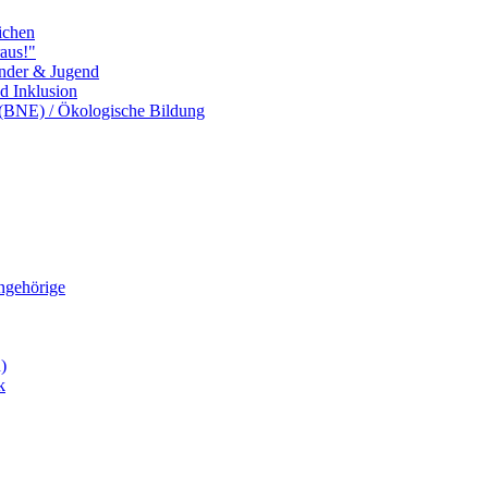
ichen
aus!"
inder & Jugend
nd Inklusion
 (BNE) / Ökologische Bildung
Angehörige
)
k