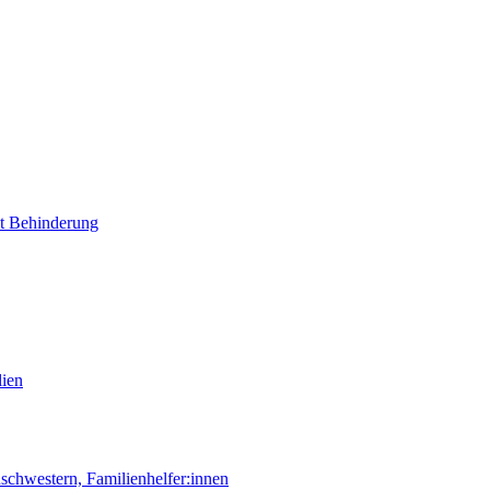
it Behinderung
lien
chwestern, Familienhelfer:innen