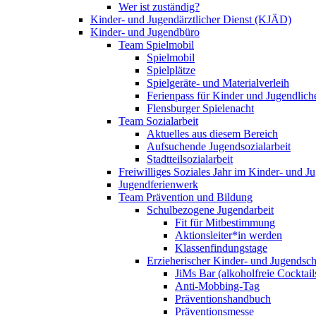
Wer ist zuständig?
Kinder- und Jugendärztlicher Dienst (KJÄD)
Kinder- und Jugendbüro
Team Spielmobil
Spielmobil
Spielplätze
Spielgeräte- und Materialverleih
Ferienpass für Kinder und Jugendlich
Flensburger Spielenacht
Team Sozialarbeit
Aktuelles aus diesem Bereich
Aufsuchende Jugendsozialarbeit
Stadtteilsozialarbeit
Freiwilliges Soziales Jahr im Kinder- und 
Jugendferienwerk
Team Prävention und Bildung
Schulbezogene Jugendarbeit
Fit für Mitbestimmung
Aktionsleiter*in werden
Klassenfindungstage
Erzieherischer Kinder- und Jugendsch
JiMs Bar (alkoholfreie Cocktail
Anti-Mobbing-Tag
Präventionshandbuch
Präventionsmesse