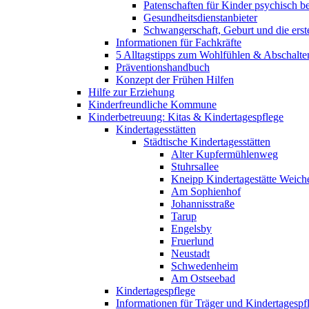
Patenschaften für Kinder psychisch bel
Gesundheitsdienstanbieter
Schwangerschaft, Geburt und die erst
Informationen für Fachkräfte
5 Alltagstipps zum Wohlfühlen & Abschalte
Präventionshandbuch
Konzept der Frühen Hilfen
Hilfe zur Erziehung
Kinderfreundliche Kommune
Kinderbetreuung: Kitas & Kindertagespflege
Kindertagesstätten
Städtische Kindertagesstätten
Alter Kupfermühlenweg
Stuhrsallee
Kneipp Kindertagestätte Weich
Am Sophienhof
Johannisstraße
Tarup
Engelsby
Fruerlund
Neustadt
Schwedenheim
Am Ostseebad
Kindertagespflege
Informationen für Träger und Kindertagespf