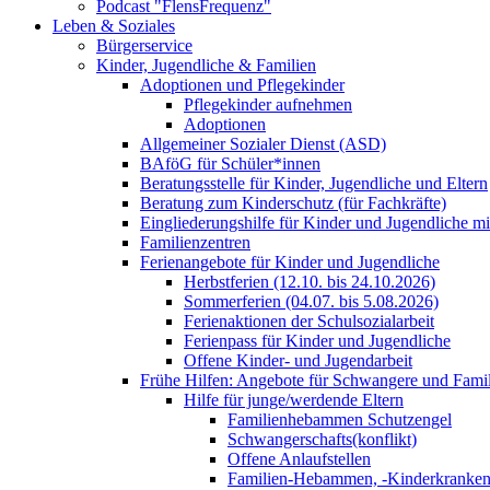
Podcast "FlensFrequenz"
Leben & Soziales
Bürgerservice
Kinder, Jugendliche & Familien
Adoptionen und Pflegekinder
Pflegekinder aufnehmen
Adoptionen
Allgemeiner Sozialer Dienst (ASD)
BAföG für Schüler*innen
Beratungsstelle für Kinder, Jugendliche und Eltern
Beratung zum Kinderschutz (für Fachkräfte)
Eingliederungshilfe für Kinder und Jugendliche m
Familienzentren
Ferienangebote für Kinder und Jugendliche
Herbstferien (12.10. bis 24.10.2026)
Sommerferien (04.07. bis 5.08.2026)
Ferienaktionen der Schulsozialarbeit
Ferienpass für Kinder und Jugendliche
Offene Kinder- und Jugendarbeit
Frühe Hilfen: Angebote für Schwangere und Fami
Hilfe für junge/werdende Eltern
Familienhebammen Schutzengel
Schwangerschafts(konflikt)
Offene Anlaufstellen
Familien-Hebammen, -Kinderkrankens