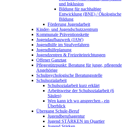
und Inklusion
Bildung für nachhaltige
Entwicklung (BNE) / Ökologische
Bildung
Förderung Jugendarbeit
Kinder- und Jugendschutzzentrum
Kommunale Präventionskette
Jugendaufbauwerk (JAW)
Jugendhilfe im Strafverfahren
Jugendhilfeplanung
Jugendzentren & Freizeiteinrichtungen
Offener Ganztag
Pflegestützpunkt: Beratung für junge, pflegende
Angehörige
Schulpsychologische Beratungsstelle
Schulsozialarbeit
Schulsozialarbeit kurz erklärt
Arbeitsweise der Schulsozialarbeit (6
Säulen)
Wen kann ich wo ansprechen - ein
Überblick
Übergang Schule-Beruf
Jugendberufsagentur
Jugend STÄRKEN im Quartier
Jugend Stärken