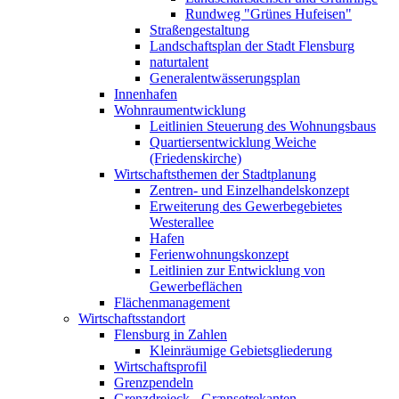
Rundweg "Grünes Hufeisen"
Straßengestaltung
Landschaftsplan der Stadt Flensburg
naturtalent
Generalentwässerungsplan
Innenhafen
Wohnraumentwicklung
Leitlinien Steuerung des Wohnungsbaus
Quartiersentwicklung Weiche
(Friedenskirche)
Wirtschaftsthemen der Stadtplanung
Zentren- und Einzelhandelskonzept
Erweiterung des Gewerbegebietes
Westerallee
Hafen
Ferienwohnungskonzept
Leitlinien zur Entwicklung von
Gewerbeflächen
Flächenmanagement
Wirtschaftsstandort
Flensburg in Zahlen
Kleinräumige Gebietsgliederung
Wirtschaftsprofil
Grenzpendeln
Grenzdreieck - Grænsetrekanten