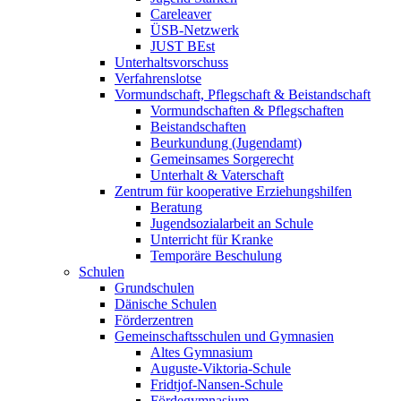
Careleaver
ÜSB-Netzwerk
JUST BEst
Unterhaltsvorschuss
Verfahrenslotse
Vormundschaft, Pflegschaft & Beistandschaft
Vormundschaften & Pflegschaften
Beistandschaften
Beurkundung (Jugendamt)
Gemeinsames Sorgerecht
Unterhalt & Vaterschaft
Zentrum für kooperative Erziehungshilfen
Beratung
Jugendsozialarbeit an Schule
Unterricht für Kranke
Temporäre Beschulung
Schulen
Grundschulen
Dänische Schulen
Förderzentren
Gemeinschaftsschulen und Gymnasien
Altes Gymnasium
Auguste-Viktoria-Schule
Fridtjof-Nansen-Schule
Fördegymnasium