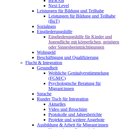
BERAB
Next Level
Leistungen für Bildung und Teilhabe
Leistungen für Bildung und Teilhabe
(BuT)
Sozialpass
Eingliederungshilfe
Eingliederungshilfe für Kinder und
Jugendliche mit körperlichen, geistigen
oder Sinnesbeeinträchtigungen
Wohngeld
Beschäftigung und Qualifizierung
Flucht & Integration
Gesundheit
Weibliche Genitalverstümmelung
(FGM/C)
Psychologische Beratung für
Migrant:innen
Sprache
Runder Tisch für Integration
Aktuelles
Video und Broschüre
Protokolle und Jahresberichte
Projekte und weitere Angebote
Ausbildung & Arbeit für Migrant:innen