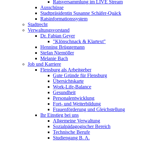
Ratsversammlung im LIVE Stream
Ausschüsse
Stadtpräsidentin Susanne Schäfer-Quäck
Ratsinformationssystem
Stadtrecht
Verwaltungsvorstand
Dr. Fabian Geyer
"Klönschnack & Klartext"
Henning Brüggemann
Stefan Niemöller
Melanie Bach
Job und Karriere
Flensburg als Arbeitgeber
Gute Gründe für Flensburg
Übersichtskarte
Work-Life-Balance
Gesundheit
Personalentwicklung
Fort- und Weiterbildung
Frauenförderung und Gleichstellung
Ihr Einstieg bei uns
Allgemeine Verwaltung
Sozialpädagogischer Bereich
Technische Berufe
Studiengang B. A.