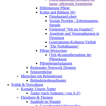
junge, pflegende Angehörige
Hilfeplanung Pflege
Kultur und Bildung 50+
FlensburgerLeben
Soziale Projekte - Erbsensuppen-
Spende
Fördertopf "Wir im Quartier!"
Angebote und Veranstaltungen in
Flensburg
Generationen-Kulturen-Vielfalt
"Die Notfallmappe"
Pflege-Wegweiser
(Teil-)Kostenübernahme der
Pflegekasse
Pflegebedarfsplanung
Regionales Netzwerk Demenz
Seniorenbeirat
Menschen mit Behinderung
Behindertenbeauftragter
Politik & Verwaltung
Kontakt: Unsere Ämter
Ämter (nach Anliegen / von A-Z)
Flensburg & Themen
Stadtbild im Wandel
Gewerbegebiet Westerallee