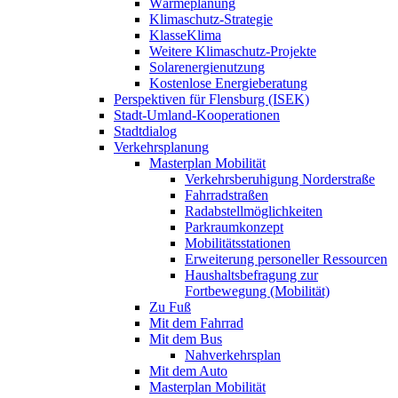
Wärmeplanung
Klimaschutz-Strategie
KlasseKlima
Weitere Klimaschutz-Projekte
Solarenergienutzung
Kostenlose Energieberatung
Perspektiven für Flensburg (ISEK)
Stadt-Umland-Kooperationen
Stadtdialog
Verkehrsplanung
Masterplan Mobilität
Verkehrsberuhigung Norderstraße
Fahrradstraßen
Radabstellmöglichkeiten
Parkraumkonzept
Mobilitätsstationen
Erweiterung personeller Ressourcen
Haushaltsbefragung zur
Fortbewegung (Mobilität)
Zu Fuß
Mit dem Fahrrad
Mit dem Bus
Nahverkehrsplan
Mit dem Auto
Masterplan Mobilität