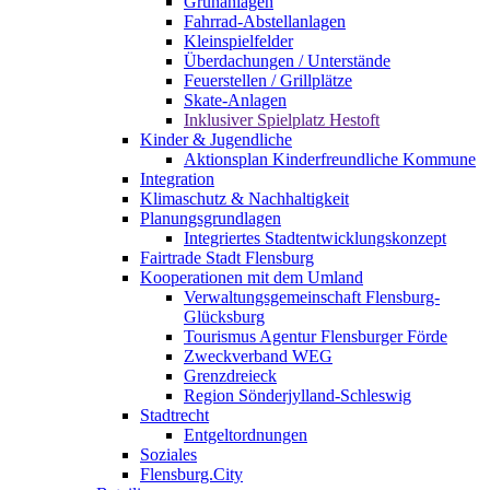
Grünanlagen
Fahrrad-Abstellanlagen
Kleinspielfelder
Überdachungen / Unterstände
Feuerstellen / Grillplätze
Skate-Anlagen
Inklusiver Spielplatz Hestoft
Kinder & Jugendliche
Aktionsplan Kinderfreundliche Kommune
Integration
Klimaschutz & Nachhaltigkeit
Planungsgrundlagen
Integriertes Stadtentwicklungskonzept
Fairtrade Stadt Flensburg
Kooperationen mit dem Umland
Verwaltungsgemeinschaft Flensburg-
Glücksburg
Tourismus Agentur Flensburger Förde
Zweckverband WEG
Grenzdreieck
Region Sönderjylland-Schleswig
Stadtrecht
Entgeltordnungen
Soziales
Flensburg.City