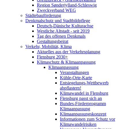
Region Sønderjylland-Schleswig
Zweckverband WEG
Städtebauförderung
Denkmalschutz und Stadtbildpflege
Deutsch-Dänische Kulturachse
Westliche Altstadt - seit 2019
Tag des offenen Denkmals
Gestaltungsbeirat
Verkehr, Mobilität, Klima
Aktuelles aus der Verkehrsplanung
Flensburg 2030+
Klimaschutz & Klimaanpassung
Klimaanpassung
Veranstaltungen
Kühle-Orte-Karte
Entsiegelungs-Wettbewerb
abpflastern!
Klimawandel in Flensburg
Flensburg passt sich an
Bundes-Förderprogramm
Klimaanpassung
Klimaanpassungskonzept
Informationen zum Schutz vor
Klimawandelrisiken