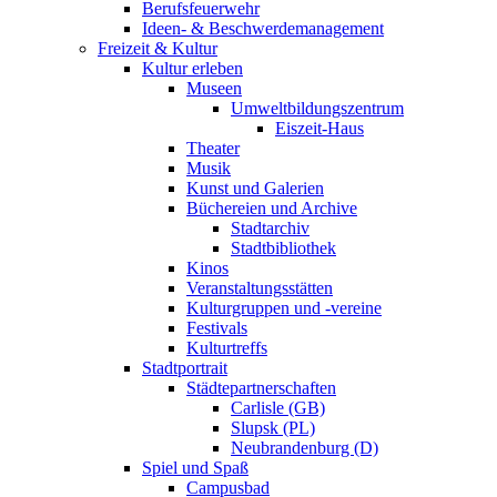
Berufsfeuerwehr
Ideen- & Beschwerdemanagement
Freizeit & Kultur
Kultur erleben
Museen
Umweltbildungszentrum
Eiszeit-Haus
Theater
Musik
Kunst und Galerien
Büchereien und Archive
Stadtarchiv
Stadtbibliothek
Kinos
Veranstaltungsstätten
Kulturgruppen und -vereine
Festivals
Kulturtreffs
Stadtportrait
Städtepartnerschaften
Carlisle (GB)
Slupsk (PL)
Neubrandenburg (D)
Spiel und Spaß
Campusbad