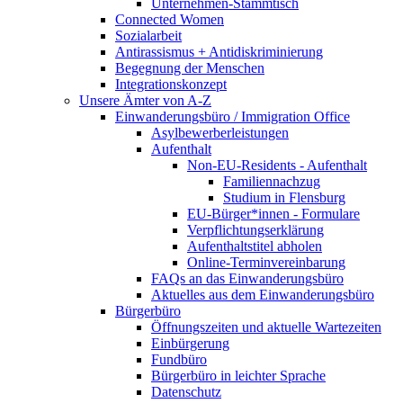
Unternehmen-Stammtisch
Connected Women
Sozialarbeit
Antirassismus + Antidiskriminierung
Begegnung der Menschen
Integrationskonzept
Unsere Ämter von A-Z
Einwanderungsbüro / Immigration Office
Asylbewerberleistungen
Aufenthalt
Non-EU-Residents - Aufenthalt
Familiennachzug
Studium in Flensburg
EU-Bürger*innen - Formulare
Verpflichtungserklärung
Aufenthaltstitel abholen
Online-Terminvereinbarung
FAQs an das Einwanderungsbüro
Aktuelles aus dem Einwanderungsbüro
Bürgerbüro
Öffnungszeiten und aktuelle Wartezeiten
Einbürgerung
Fundbüro
Bürgerbüro in leichter Sprache
Datenschutz