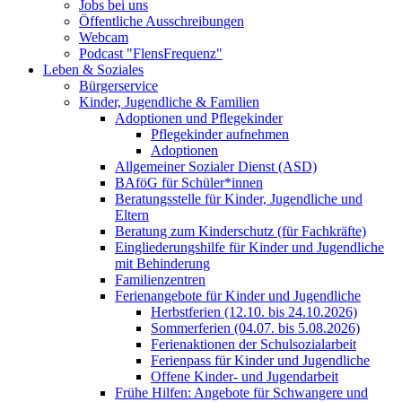
Jobs bei uns
Öffentliche Ausschreibungen
Webcam
Podcast "FlensFrequenz"
Leben & Soziales
Bürgerservice
Kinder, Jugendliche & Familien
Adoptionen und Pflegekinder
Pflegekinder aufnehmen
Adoptionen
Allgemeiner Sozialer Dienst (ASD)
BAföG für Schüler*innen
Beratungsstelle für Kinder, Jugendliche und
Eltern
Beratung zum Kinderschutz (für Fachkräfte)
Eingliederungshilfe für Kinder und Jugendliche
mit Behinderung
Familienzentren
Ferienangebote für Kinder und Jugendliche
Herbstferien (12.10. bis 24.10.2026)
Sommerferien (04.07. bis 5.08.2026)
Ferienaktionen der Schulsozialarbeit
Ferienpass für Kinder und Jugendliche
Offene Kinder- und Jugendarbeit
Frühe Hilfen: Angebote für Schwangere und