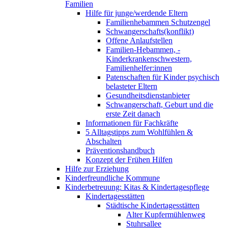
Familien
Hilfe für junge/werdende Eltern
Familienhebammen Schutzengel
Schwangerschafts(konflikt)
Offene Anlaufstellen
Familien-Hebammen, -
Kinderkrankenschwestern,
Familienhelfer:innen
Patenschaften für Kinder psychisch
belasteter Eltern
Gesundheitsdienstanbieter
Schwangerschaft, Geburt und die
erste Zeit danach
Informationen für Fachkräfte
5 Alltagstipps zum Wohlfühlen &
Abschalten
Präventionshandbuch
Konzept der Frühen Hilfen
Hilfe zur Erziehung
Kinderfreundliche Kommune
Kinderbetreuung: Kitas & Kindertagespflege
Kindertagesstätten
Städtische Kindertagesstätten
Alter Kupfermühlenweg
Stuhrsallee