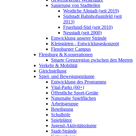
Sanierung von Stadtteilen
Westliche Altstadt (seit 2019)
Südstadt Bahnhofsumfeld (seit
2013)
Fruerlund-Süd (seit 2010)
Neustadt (seit 2000)
Entwicklung unserer Strände
Kleingärten - Entwicklungskonzept
Flensburger Campus
Flensburg & Kooperationen
Smarte Grenzregion zwischen den Meeren
Verkehr & Mobilität
Gleichstellung
Spiel- und Bewegungsräume
Entwicklung des Programms
Vital-Parks (60+)
Öffentliche Sport-Geräte
Naturnahe Spielflächen
Arbeitsgruppe
Beteiligung
Schulhöfe
Spielplätze
Jugend-Aktivitätsräume
Stadt-Strände