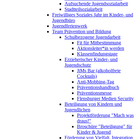
Aufsuchende Jugendsozialarbeit
Stadtteilsozialarbeit
Freiwilliges Soziales Jahr im Kinder- und
Jugendbüro
Jugendferienwerk
Team Prävention und Bildung
Schulbezogene Jugendarbeit
Fit für Mitbestimmung
Aktionsleiter*in werden
Klassenfindungstage
Erzieherischer Kinder- und
Jugendschutz
JiMs Bar (alkoholfreie
Cocktails)
Anti-Mobbing-Tag
Präventionshandbuch
Präventionsmesse
Flensburger Medien Security
Beteiligung von Kindern und
Jugendlichen
Projektförderung "Mach was
draus!"
Broschüre "Beteiligung" für
Kinder & Jugend
Förderung von Vielfalt, Integration