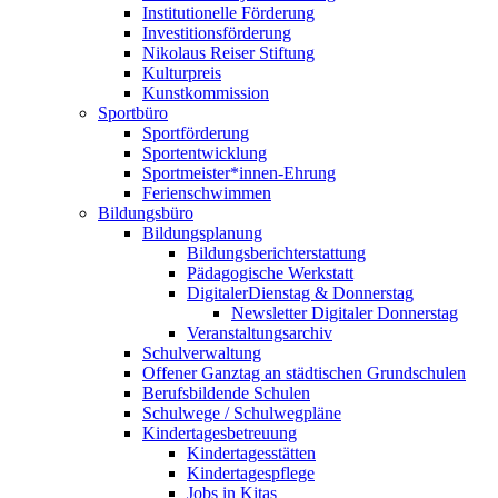
Institutionelle Förderung
Investitionsförderung
Nikolaus Reiser Stiftung
Kulturpreis
Kunstkommission
Sportbüro
Sportförderung
Sportentwicklung
Sportmeister*innen-Ehrung
Ferienschwimmen
Bildungsbüro
Bildungsplanung
Bildungsberichterstattung
Pädagogische Werkstatt
DigitalerDienstag & Donnerstag
Newsletter Digitaler Donnerstag
Veranstaltungsarchiv
Schulverwaltung
Offener Ganztag an städtischen Grundschulen
Berufsbildende Schulen
Schulwege / Schulwegpläne
Kindertagesbetreuung
Kindertagesstätten
Kindertagespflege
Jobs in Kitas