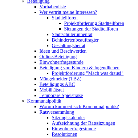
Beteiligung
Vorhabenliste
Wer vertritt meine Interessen?
Stadtteilforen
Projektförderung Stadtteilforen
Sitzungen der Stadtteilforen
Stadtschüler:innenrat
Behindertenbeauftragter
Gestaltungsbeirat
Ideen und Beschwerden
Online-Beteiligung
Einwohnerfragestunde
Beteiligung von Kindern & Jugendlichen
Projektförderung "Mach was draus!"
Mängelmelder (TBZ)
Beteiligungs ABC
Mobilitätsrat
Temporäre Spielstraße
Kommunalpolitik
Worum kümmert sich Kommunalpolitik?
Ratsversammlung
Sitzungskalender
Aufzeichnung der Ratssitzungen
Einwohnerfragestunde
Resolutionen