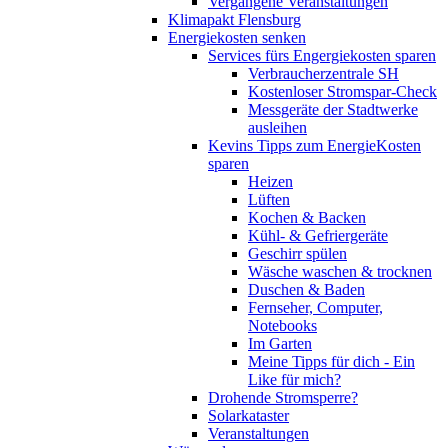
Vergangene Veranstaltungen
Klimapakt Flensburg
Energiekosten senken
Services fürs Engergiekosten sparen
Verbraucherzentrale SH
Kostenloser Stromspar-Check
Messgeräte der Stadtwerke
ausleihen
Kevins Tipps zum EnergieKosten
sparen
Heizen
Lüften
Kochen & Backen
Kühl- & Gefriergeräte
Geschirr spülen
Wäsche waschen & trocknen
Duschen & Baden
Fernseher, Computer,
Notebooks
Im Garten
Meine Tipps für dich - Ein
Like für mich?
Drohende Stromsperre?
Solarkataster
Veranstaltungen