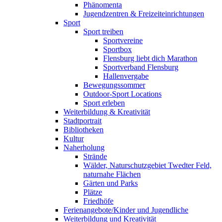
Phänomenta
Jugendzentren & Freizeiteinrichtungen
Sport
Sport treiben
Sportvereine
Sportbox
Flensburg liebt dich Marathon
Sportverband Flensburg
Hallenvergabe
Bewegungssommer
Outdoor-Sport Locations
Sport erleben
Weiterbildung & Kreativität
Stadtportrait
Bibliotheken
Kultur
Naherholung
Strände
Wälder, Naturschutzgebiet Twedter Feld,
naturnahe Flächen
Gärten und Parks
Plätze
Friedhöfe
Ferienangebote/Kinder und Jugendliche
Weiterbildung und Kreativität