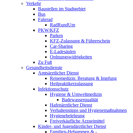
Verkehr
Baustellen im Stadtgebiet
Bus
Fahrrad
RadRundUm
PKW/KFZ
Parken
KFZ-Zulassung & Führerschein
Car-Sharing
E-Ladesäulen
Ordnungswidrigkeiten
Zu Fuß
Gesundheitsdienste
Amtsärztlicher Dienst
Reisemedizin: Beratung & Impfung
Heilpraktikerzulassung
Infektionsschutz
Hygiene & Umweltmedizin
Badewasserqualität
Hafenärztlicher Dienst
Verhaltenstipps und Hygienemaßnahmen
Hygienebelehrung
Freiverkäufliche Arzneimittel
Kinder- und Jugendärztlicher Dienst
Familien-Hebammen & -