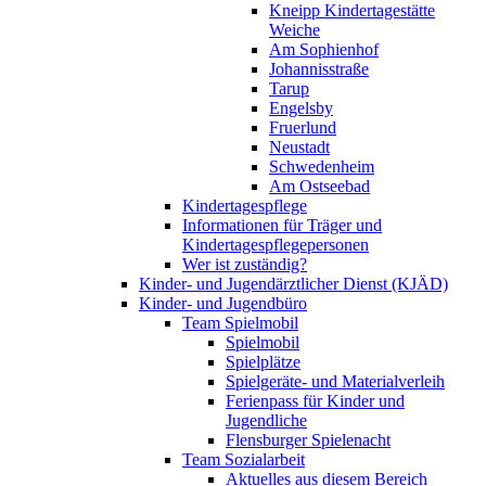
Kneipp Kindertagestätte
Weiche
Am Sophienhof
Johannisstraße
Tarup
Engelsby
Fruerlund
Neustadt
Schwedenheim
Am Ostseebad
Kindertagespflege
Informationen für Träger und
Kindertagespflegepersonen
Wer ist zuständig?
Kinder- und Jugendärztlicher Dienst (KJÄD)
Kinder- und Jugendbüro
Team Spielmobil
Spielmobil
Spielplätze
Spielgeräte- und Materialverleih
Ferienpass für Kinder und
Jugendliche
Flensburger Spielenacht
Team Sozialarbeit
Aktuelles aus diesem Bereich