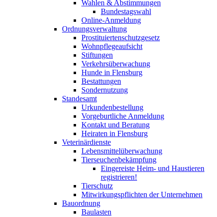
Wahlen & Abstimmungen
Bundestagswahl
Online-Anmeldung
Ordnungsverwaltung
Prostituiertenschutzgesetz
Wohnpflegeaufsicht
Stiftungen
Verkehrsüberwachung
Hunde in Flensburg
Bestattungen
Sondernutzung
Standesamt
Urkundenbestellung
Vorgeburtliche Anmeldung
Kontakt und Beratung
Heiraten in Flensburg
Veterinärdienste
Lebensmittelüberwachung
Tierseuchenbekämpfung
Eingereiste Heim- und Haustieren
registrieren!
Tierschutz
Mitwirkungspflichten der Unternehmen
Bauordnung
Baulasten