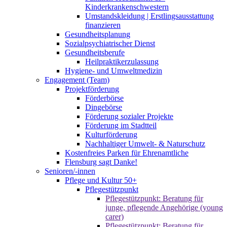
Kinderkrankenschwestern
Umstandskleidung | Erstlingsausstattung
finanzieren
Gesundheitsplanung
Sozialpsychiatrischer Dienst
Gesundheitsberufe
Heilpraktikerzulassung
Hygiene- und Umweltmedizin
Engagement (Team)
Projektförderung
Förderbörse
Dingebörse
Förderung sozialer Projekte
Förderung im Stadtteil
Kulturförderung
Nachhaltiger Umwelt- & Naturschutz
Kostenfreies Parken für Ehrenamtliche
Flensburg sagt Danke!
Senioren/-innen
Pflege und Kultur 50+
Pflegestützpunkt
Pflegestützpunkt: Beratung für
junge, pflegende Angehörige (young
carer)
Pflegestützpunkt: Beratung für