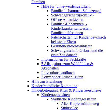
Familien
Hilfe für junge/werdende Eltern
Familienhebammen Schutzengel
Schwangerschafts(konflikt)
Offene Anlaufstellen
Familien-Hebammen, -
Kinderkrankenschwestern,
Familienhelfer:innen
Patenschaften für Kinder psychisch
belasteter Eltern
Gesundheitsdienstanbieter
Schwangerschaft, Geburt und die
erste Zeit danach
Informationen für Fachkräfte
5 Alltagstipps zum Wohlfühlen &
Abschalten
Präventionshandbuch
Konzept der Frühen Hilfen
Hilfe zur Erziehung
Kinderfreundliche Kommune
Kinderbetreuung: Kitas & Kindertagespflege
Kindertagesstätten
Städtische Kindertagesstätten
Alter Kupfermühlenweg
Stuhrsallee