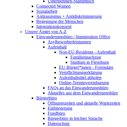
Unternehmen-Stammtisch
Connected Women
Sozialarbeit
Antirassismus + Antidiskriminierung
Begegnung der Menschen
Integrationskonzept
Unsere Ämter von A-Z
Einwanderungsbüro / Immigration Office
Asylbewerberleistungen
Aufenthalt
Non-EU-Residents - Aufenthalt
Familiennachzug
Studium in Flensburg
EU-Bürger*innen - Formulare
Verpflichtungserklärung
Aufenthaltstitel abholen
Online-Terminvereinbarung
FAQs an das Einwanderungsbüro
Aktuelles aus dem Einwanderungsbüro
Bürgerbüro
Öffnungszeiten und aktuelle Wartezeiten
Einbürgerung
Fundbüro
Bürgerbüro in leichter Sprache
Datenschutz