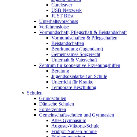
Careleaver
ÜSB-Netzwerk
JUST BEst
Unterhaltsvorschuss
Verfahrenslotse
Vormundschaft, Pflegschaft & Beistandschaft
Vormundschaften & Pflegschaften
Beistandschaften
Beurkundung (Jugendamt)
Gemeinsames Sorgerecht
Unterhalt & Vaterschaft
Zentrum für kooperative Erziehungshilfen
Beratung
Jugendsozialarbeit an Schule
Unterricht für Kranke
Temporäre Beschulung
Schulen
Grundschulen
Dänische Schulen
Förderzentren
Gemeinschaftsschulen und Gymnasien
Altes Gymnasium
Auguste-Viktoria-Schule
Fridtjof-Nansen-Schule
Fördegymnasium