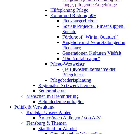
junge, pflegende Angehörige
Hilfeplanung Pflege
Kultur und Bildung 50+
FlensburgerLeben
Soziale Projekte - Erbsensuppen-
Spende
Fördertopf "Wir im Quartier!"
Angebote und Veranstaltungen in
Flensburg
Generationen-Kulturen-Vielfalt
"Die Notfallmappe"
Pflege-Wegweiser
(Teil-)Kostenübernahme der
Pflegekasse
Pflegebedarfsplanung
Regionales Netzwerk Demenz
Seniorenbeirat
Menschen mit Behinderung
Behindertenbeauftragter
Politik & Verwaltung
Kontakt: Unsere Ämter
Ämter (nach Anliegen / von A-Z)
Flensburg & Themen
Stadtbild im Wandel
Gewerbegebiet Westerallee