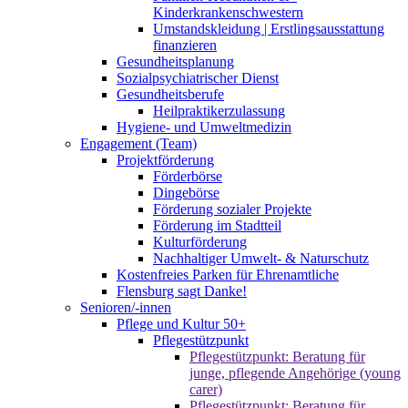
Kinderkrankenschwestern
Umstandskleidung | Erstlingsausstattung
finanzieren
Gesundheitsplanung
Sozialpsychiatrischer Dienst
Gesundheitsberufe
Heilpraktikerzulassung
Hygiene- und Umweltmedizin
Engagement (Team)
Projektförderung
Förderbörse
Dingebörse
Förderung sozialer Projekte
Förderung im Stadtteil
Kulturförderung
Nachhaltiger Umwelt- & Naturschutz
Kostenfreies Parken für Ehrenamtliche
Flensburg sagt Danke!
Senioren/-innen
Pflege und Kultur 50+
Pflegestützpunkt
Pflegestützpunkt: Beratung für
junge, pflegende Angehörige (young
carer)
Pflegestützpunkt: Beratung für