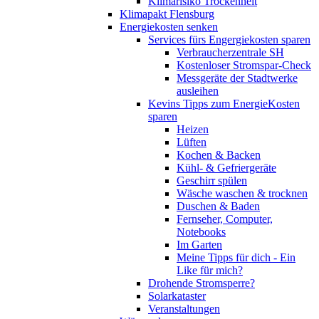
Klimarisiko Trockenheit
Klimapakt Flensburg
Energiekosten senken
Services fürs Engergiekosten sparen
Verbraucherzentrale SH
Kostenloser Stromspar-Check
Messgeräte der Stadtwerke
ausleihen
Kevins Tipps zum EnergieKosten
sparen
Heizen
Lüften
Kochen & Backen
Kühl- & Gefriergeräte
Geschirr spülen
Wäsche waschen & trocknen
Duschen & Baden
Fernseher, Computer,
Notebooks
Im Garten
Meine Tipps für dich - Ein
Like für mich?
Drohende Stromsperre?
Solarkataster
Veranstaltungen