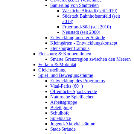
Sanierung von Stadtteilen
Westliche Altstadt (seit 2019)
Südstadt Bahnhofsumfeld (seit
2013)
Fruerlund-Süd (seit 2010)
Neustadt (seit 2000)
Entwicklung unserer Strände
Kleingärten - Entwicklungskonzept
Flensburger Campus
Flensburg & Kooperationen
Smarte Grenzregion zwischen den Meeren
Verkehr & Mobilität
Gleichstellung
Spiel- und Bewegungsräume
Entwicklung des Programms
Vital-Parks (60+)
Öffentliche Sport-Geräte
Naturnahe Spielflächen
Arbeitsgruppe
Beteiligung
Schulhöfe
Spielplätze
Jugend-Aktivitätsräume
Stadt-Strände