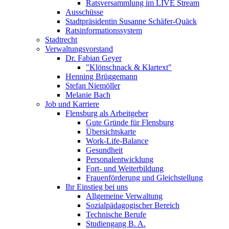
Ratsversammlung im LIVE Stream
Ausschüsse
Stadtpräsidentin Susanne Schäfer-Quäck
Ratsinformationssystem
Stadtrecht
Verwaltungsvorstand
Dr. Fabian Geyer
"Klönschnack & Klartext"
Henning Brüggemann
Stefan Niemöller
Melanie Bach
Job und Karriere
Flensburg als Arbeitgeber
Gute Gründe für Flensburg
Übersichtskarte
Work-Life-Balance
Gesundheit
Personalentwicklung
Fort- und Weiterbildung
Frauenförderung und Gleichstellung
Ihr Einstieg bei uns
Allgemeine Verwaltung
Sozialpädagogischer Bereich
Technische Berufe
Studiengang B. A.