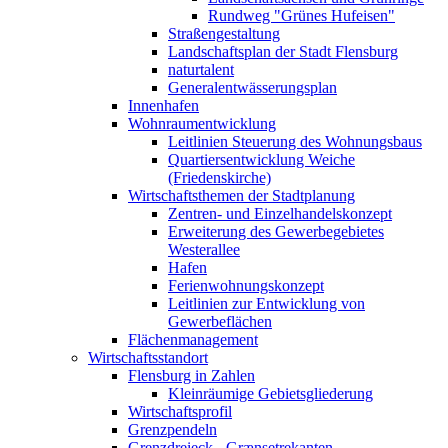
Rundweg "Grünes Hufeisen"
Straßengestaltung
Landschaftsplan der Stadt Flensburg
naturtalent
Generalentwässerungsplan
Innenhafen
Wohnraumentwicklung
Leitlinien Steuerung des Wohnungsbaus
Quartiersentwicklung Weiche
(Friedenskirche)
Wirtschaftsthemen der Stadtplanung
Zentren- und Einzelhandelskonzept
Erweiterung des Gewerbegebietes
Westerallee
Hafen
Ferienwohnungskonzept
Leitlinien zur Entwicklung von
Gewerbeflächen
Flächenmanagement
Wirtschaftsstandort
Flensburg in Zahlen
Kleinräumige Gebietsgliederung
Wirtschaftsprofil
Grenzpendeln
Grenzdreieck - Grænsetrekanten