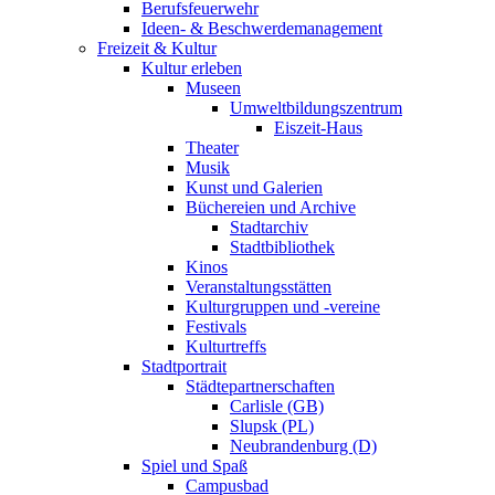
Berufsfeuerwehr
Ideen- & Beschwerdemanagement
Freizeit & Kultur
Kultur erleben
Museen
Umweltbildungszentrum
Eiszeit-Haus
Theater
Musik
Kunst und Galerien
Büchereien und Archive
Stadtarchiv
Stadtbibliothek
Kinos
Veranstaltungsstätten
Kulturgruppen und -vereine
Festivals
Kulturtreffs
Stadtportrait
Städtepartnerschaften
Carlisle (GB)
Slupsk (PL)
Neubrandenburg (D)
Spiel und Spaß
Campusbad