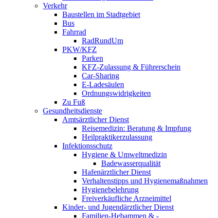
Verkehr
Baustellen im Stadtgebiet
Bus
Fahrrad
RadRundUm
PKW/KFZ
Parken
KFZ-Zulassung & Führerschein
Car-Sharing
E-Ladesäulen
Ordnungswidrigkeiten
Zu Fuß
Gesundheitsdienste
Amtsärztlicher Dienst
Reisemedizin: Beratung & Impfung
Heilpraktikerzulassung
Infektionsschutz
Hygiene & Umweltmedizin
Badewasserqualität
Hafenärztlicher Dienst
Verhaltenstipps und Hygienemaßnahmen
Hygienebelehrung
Freiverkäufliche Arzneimittel
Kinder- und Jugendärztlicher Dienst
Familien-Hebammen & -