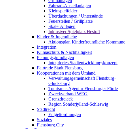
Grünanlagen
Fahrrad-Abstellanlagen
Kleinspielfelder
Überdachungen / Unterstände
Feuerstellen / Grillplätze
Skate-Anlagen
Inklusiver Spielplatz Hestoft
Kinder & Jugendliche
Aktionsplan Kinderfreundliche Kommune
Integration
Klimaschutz & Nachhaltigkeit
Planungsgrundlagen
Integriertes Stadtentwicklungskonzept
Fairtrade Stadt Flensburg
Kooperationen mit dem Umland
Verwaltungsgemeinschaft Flensburg-
Glücksburg
Tourismus Agentur Flensburger Förde
Zweckverband WEG
Grenzdreieck
Region Sönderjylland-Schleswig
Stadtrecht
Entgeltordnungen
Soziales
Flensburg.City