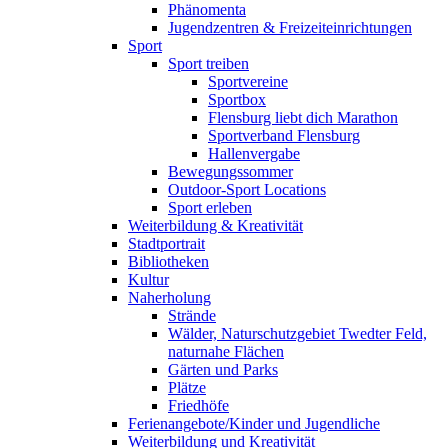
Phänomenta
Jugendzentren & Freizeiteinrichtungen
Sport
Sport treiben
Sportvereine
Sportbox
Flensburg liebt dich Marathon
Sportverband Flensburg
Hallenvergabe
Bewegungssommer
Outdoor-Sport Locations
Sport erleben
Weiterbildung & Kreativität
Stadtportrait
Bibliotheken
Kultur
Naherholung
Strände
Wälder, Naturschutzgebiet Twedter Feld,
naturnahe Flächen
Gärten und Parks
Plätze
Friedhöfe
Ferienangebote/Kinder und Jugendliche
Weiterbildung und Kreativität