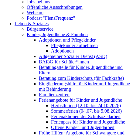
Jobs bei uns
Öffentliche Ausschreibungen
Webcam
Podcast "FlensFrequenz"
Leben & Soziales
Bürgerservice
Kinder, Jugendliche & Familien
Adoptionen und Pflegekinder
Pflegekinder aufnehmen
Adoptionen
Allgemeiner Sozialer Dienst (ASD)
BAföG für Schüler*innen
Beratungsstelle für Kinder, Jugendliche und
Eltern
Beratung zum Kinderschutz (für Fachkräfte)
Eingliederungshilfe für Kinder und Jugendliche
mit Behinderung
Familienzentren
Ferienangebote für Kinder und Jugendliche
Herbstferien (12.10. bis 24.10.2026)
Sommerferien (04.07. bis 5.08.2026)
Ferienaktionen der Schulsozialarbeit
Ferienpass für Kinder und Jugendliche
Offene Kinder- und Jugendarbeit
Frühe Hilfen: Angebote für Schwangere und