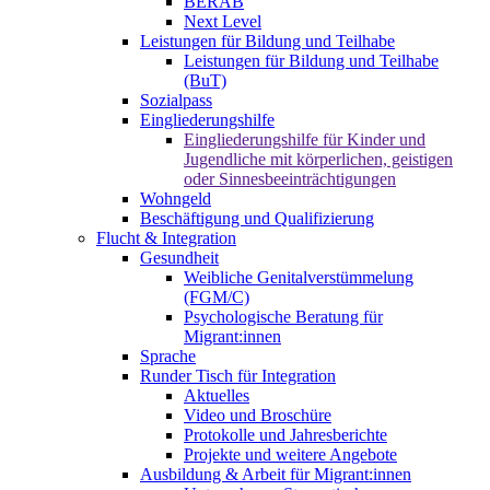
BERAB
Next Level
Leistungen für Bildung und Teilhabe
Leistungen für Bildung und Teilhabe
(BuT)
Sozialpass
Eingliederungshilfe
Eingliederungshilfe für Kinder und
Jugendliche mit körperlichen, geistigen
oder Sinnesbeeinträchtigungen
Wohngeld
Beschäftigung und Qualifizierung
Flucht & Integration
Gesundheit
Weibliche Genitalverstümmelung
(FGM/C)
Psychologische Beratung für
Migrant:innen
Sprache
Runder Tisch für Integration
Aktuelles
Video und Broschüre
Protokolle und Jahresberichte
Projekte und weitere Angebote
Ausbildung & Arbeit für Migrant:innen