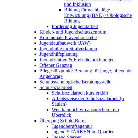
und Inklusion
Bildung für nachhaltige
Entwicklung (BNE) / Ökologische
Bildung
Förderung Jugendarbeit
Kinder- und Jugendschutzzentrum
Kommunale Präventionskette
Jugendaufbauwerk (JAW)
Jugendhilfe im Strafverfahren
Jugendhilfeplanung
Jugendzentren & Freizeiteinrichtungen
Offener Ganztag
Pflegestützpunkt: Beratung für junge, pflegende
Angehörige
Schulpsychologische Beratungsstelle
Schulsozialarbeit
Schulsozialarbeit kurz erklärt
Arbeitsweise der Schulsozialarbeit (6
Säulen)
Wen kann ich wo ansprechen - ein
Überblick
Übergang Schule-Beruf
Jugendberufsagentur
Jugend STÄRKEN im Quartier
Jugend Stärken