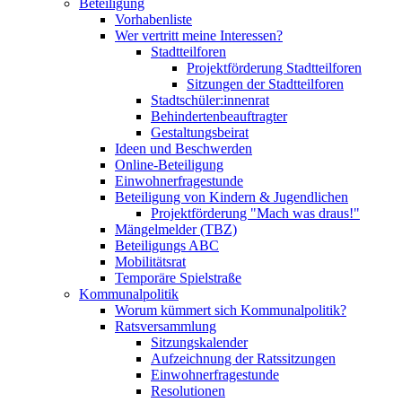
Beteiligung
Vorhabenliste
Wer vertritt meine Interessen?
Stadtteilforen
Projektförderung Stadtteilforen
Sitzungen der Stadtteilforen
Stadtschüler:innenrat
Behindertenbeauftragter
Gestaltungsbeirat
Ideen und Beschwerden
Online-Beteiligung
Einwohnerfragestunde
Beteiligung von Kindern & Jugendlichen
Projektförderung "Mach was draus!"
Mängelmelder (TBZ)
Beteiligungs ABC
Mobilitätsrat
Temporäre Spielstraße
Kommunalpolitik
Worum kümmert sich Kommunalpolitik?
Ratsversammlung
Sitzungskalender
Aufzeichnung der Ratssitzungen
Einwohnerfragestunde
Resolutionen