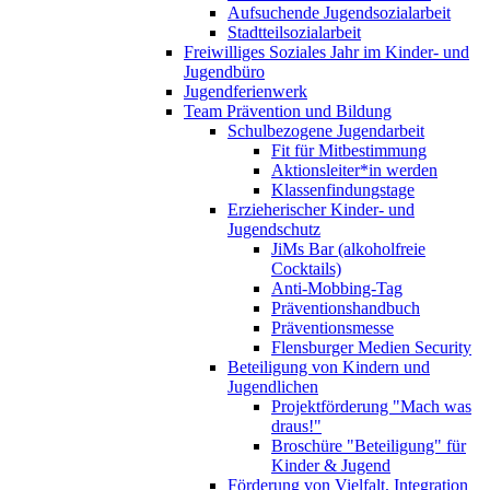
Aufsuchende Jugendsozialarbeit
Stadtteilsozialarbeit
Freiwilliges Soziales Jahr im Kinder- und
Jugendbüro
Jugendferienwerk
Team Prävention und Bildung
Schulbezogene Jugendarbeit
Fit für Mitbestimmung
Aktionsleiter*in werden
Klassenfindungstage
Erzieherischer Kinder- und
Jugendschutz
JiMs Bar (alkoholfreie
Cocktails)
Anti-Mobbing-Tag
Präventionshandbuch
Präventionsmesse
Flensburger Medien Security
Beteiligung von Kindern und
Jugendlichen
Projektförderung "Mach was
draus!"
Broschüre "Beteiligung" für
Kinder & Jugend
Förderung von Vielfalt, Integration