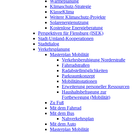
Wärmeplanung
Klimaschutz-Strategie
KlasseKlima
Weitere Klimaschutz-Projekte
Solarenergienutzung
Kostenlose Energieberatung
Perspektiven für Flensburg (ISEK)
Stadt-Umland-Kooperationen
Stadtdialog
Verkehrsplanung
Masterplan Mobilität
Verkehrsberuhigung Norderstraße
Fahrradstraßen
Radabstellmöglichkeiten
Parkraumkonzept
Mobilitätsstationen
Erweiterung personeller Ressourcen
Haushaltsbefragung zur
Fortbewegung (Mobilität)
Zu Fuß
Mit dem Fahrrad
Mit dem Bus
Nahverkehrsplan
Mit dem Auto
Masterplan Mobilität