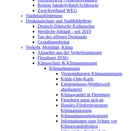
Region Sønderjylland-Schleswig
Zweckverband WEG
Städtebauförderung
Denkmalschutz und Stadtbildpflege
Deutsch-Dänische Kulturachse
Westliche Altstadt - seit 2019
Tag des offenen Denkmals
Gestaltungsbeirat
Verkehr, Mobilität, Klima
Aktuelles aus der Verkehrsplanung
Flensburg 2030+
Klimaschutz & Klimaanpassung
Klimaanpassung
Veranstaltungen Klimaanpassung
Kühle-Orte-Karte
Entsiegelungs-Wettbewerb
abpflastern!
Klimawandel in Flensburg
Flensburg passt sich an
Bundes-Förderprogramm
Klimaanpassung
Klimaanpassungskonzept
Informationen zum Schutz vor
Klimawandelrisiken