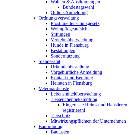
Wahlen & Abstimmungen
Bundestagswahl
Online-Anmeldung
Ordnungsverwaltung
Prostituiertenschutzgesetz
Wohnpflegeaufsicht
Stiftungen
Verkehrsüberwachung
Hunde in Flensburg
Bestattungen
Sondernutzung
Standesamt
Urkundenbestellung
Vorgeburtliche Anmeldung
Kontakt und Beratung
Heiraten in Flensburg
Veterinärdienste
Lebensmittelüberwachung
Tierseuchenbekämpfung
Eingereiste Heim- und Haustieren
registrieren!
Tierschutz
Mitwirkungspflichten der Unternehmen
Bauordnung
Baulasten