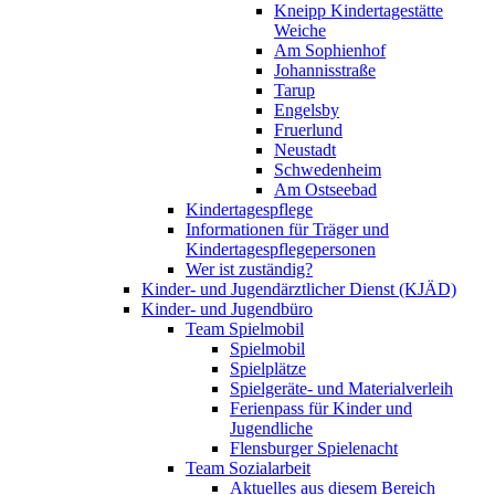
Kneipp Kindertagestätte
Weiche
Am Sophienhof
Johannisstraße
Tarup
Engelsby
Fruerlund
Neustadt
Schwedenheim
Am Ostseebad
Kindertagespflege
Informationen für Träger und
Kindertagespflegepersonen
Wer ist zuständig?
Kinder- und Jugendärztlicher Dienst (KJÄD)
Kinder- und Jugendbüro
Team Spielmobil
Spielmobil
Spielplätze
Spielgeräte- und Materialverleih
Ferienpass für Kinder und
Jugendliche
Flensburger Spielenacht
Team Sozialarbeit
Aktuelles aus diesem Bereich