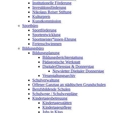
Institutionelle Förderung
Investitionsförderung
Nikolaus Reiser Stiftung
Kulturpreis
Kunstkommission
Sportbüro
Sportförderung
Sportentwicklung
Sportmeister*innen-Ehrung
Ferienschwimmen
Bildungsbüro
Bildungsplanung
Bildungsberichterstattung
Pädagogische Werkstatt
DigitalerDienstag & Donnerstag
Newsletter Digitaler Donnerstag
Veranstaltungsarchiv
Schulverwaltung
Offener Ganztag an städtischen Grundschulen
Berufsbildende Schulen
Schulwege / Schulwegpläne
Kindertagesbetreuung
Kindertagesstätten
Kindertagespflege
Jobs in Kitas