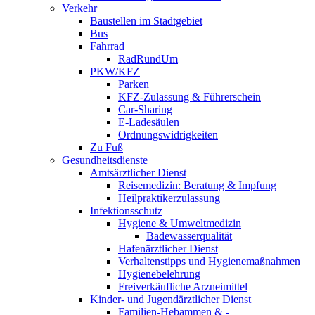
Verkehr
Baustellen im Stadtgebiet
Bus
Fahrrad
RadRundUm
PKW/KFZ
Parken
KFZ-Zulassung & Führerschein
Car-Sharing
E-Ladesäulen
Ordnungswidrigkeiten
Zu Fuß
Gesundheitsdienste
Amtsärztlicher Dienst
Reisemedizin: Beratung & Impfung
Heilpraktikerzulassung
Infektionsschutz
Hygiene & Umweltmedizin
Badewasserqualität
Hafenärztlicher Dienst
Verhaltenstipps und Hygienemaßnahmen
Hygienebelehrung
Freiverkäufliche Arzneimittel
Kinder- und Jugendärztlicher Dienst
Familien-Hebammen & -