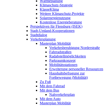
Wärmeplanung
Klimaschutz-Strategie
KlasseKlima
Weitere Klimaschutz-Projekte
Solarenergienutzung
Kostenlose Energieberatung
Perspektiven für Flensburg (ISEK)
Stadt-Umland-Kooperationen
Stadtdialog
Verkehrsplanung
Masterplan Mobilität
Verkehrsberuhigung Norderstraße
Fahrradstraßen
Radabstellmöglichkeiten
Parkraumkonzept
Mobilitätsstationen
Erweiterung personeller Ressourcen
Haushaltsbefragung zur
Fortbewegung (Mobilität)
Zu Fuß
Mit dem Fahrrad
Mit dem Bus
Nahverkehrsplan
Mit dem Auto
Masterplan Mobilität