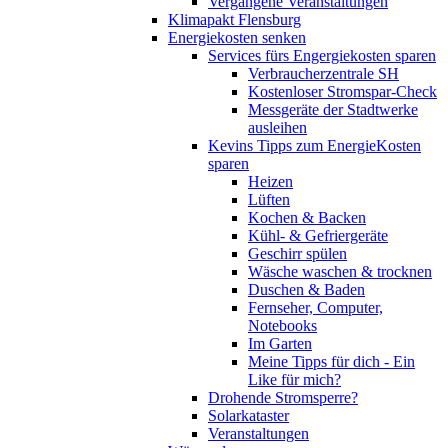
Vergangene Veranstaltungen
Klimapakt Flensburg
Energiekosten senken
Services fürs Engergiekosten sparen
Verbraucherzentrale SH
Kostenloser Stromspar-Check
Messgeräte der Stadtwerke
ausleihen
Kevins Tipps zum EnergieKosten
sparen
Heizen
Lüften
Kochen & Backen
Kühl- & Gefriergeräte
Geschirr spülen
Wäsche waschen & trocknen
Duschen & Baden
Fernseher, Computer,
Notebooks
Im Garten
Meine Tipps für dich - Ein
Like für mich?
Drohende Stromsperre?
Solarkataster
Veranstaltungen