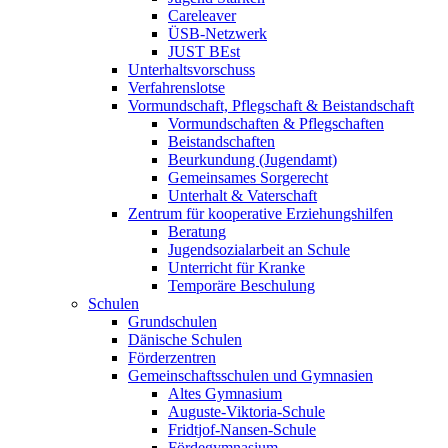
Careleaver
ÜSB-Netzwerk
JUST BEst
Unterhaltsvorschuss
Verfahrenslotse
Vormundschaft, Pflegschaft & Beistandschaft
Vormundschaften & Pflegschaften
Beistandschaften
Beurkundung (Jugendamt)
Gemeinsames Sorgerecht
Unterhalt & Vaterschaft
Zentrum für kooperative Erziehungshilfen
Beratung
Jugendsozialarbeit an Schule
Unterricht für Kranke
Temporäre Beschulung
Schulen
Grundschulen
Dänische Schulen
Förderzentren
Gemeinschaftsschulen und Gymnasien
Altes Gymnasium
Auguste-Viktoria-Schule
Fridtjof-Nansen-Schule
Fördegymnasium