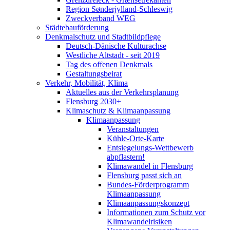
Region Sønderjylland-Schleswig
Zweckverband WEG
Städtebauförderung
Denkmalschutz und Stadtbildpflege
Deutsch-Dänische Kulturachse
Westliche Altstadt - seit 2019
Tag des offenen Denkmals
Gestaltungsbeirat
Verkehr, Mobilität, Klima
Aktuelles aus der Verkehrsplanung
Flensburg 2030+
Klimaschutz & Klimaanpassung
Klimaanpassung
Veranstaltungen
Kühle-Orte-Karte
Entsiegelungs-Wettbewerb
abpflastern!
Klimawandel in Flensburg
Flensburg passt sich an
Bundes-Förderprogramm
Klimaanpassung
Klimaanpassungskonzept
Informationen zum Schutz vor
Klimawandelrisiken