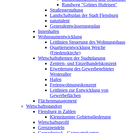
Rundweg "Grünes Hufeisen"
Straßengestaltung
Landschaftsplan der Stadt Flensburg
naturtalent
Generalentwässerungsplan
Innenhafen
Wohnraumentwicklung
Leitlinien Steuerung des Wohnungsbaus
Quartiersentwicklung Weiche
(Friedenskirche)
Wirtschaftsthemen der Stadtplanung
Zentren- und Einzelhandelskonzept
Erweiterung des Gewerbegebietes
Westerallee
Hafen
Ferienwohnungskonzept
Leitlinien zur Entwicklung von
Gewerbeflächen
Flächenmanagement
Wirtschaftsstandort
Flensburg in Zahlen
Kleinräumige Gebietsgliederung
Wirtschaftsprofil
Grenzpendeln
Grenzdreieck - Grænsetrekanten