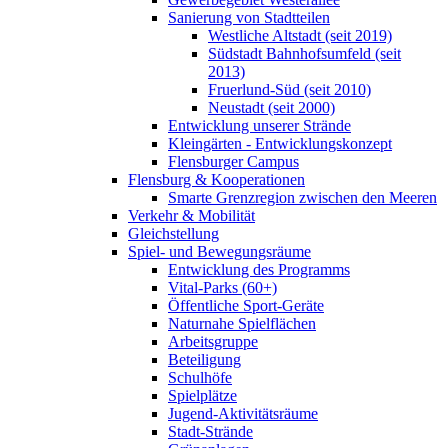
Sanierung von Stadtteilen
Westliche Altstadt (seit 2019)
Südstadt Bahnhofsumfeld (seit
2013)
Fruerlund-Süd (seit 2010)
Neustadt (seit 2000)
Entwicklung unserer Strände
Kleingärten - Entwicklungskonzept
Flensburger Campus
Flensburg & Kooperationen
Smarte Grenzregion zwischen den Meeren
Verkehr & Mobilität
Gleichstellung
Spiel- und Bewegungsräume
Entwicklung des Programms
Vital-Parks (60+)
Öffentliche Sport-Geräte
Naturnahe Spielflächen
Arbeitsgruppe
Beteiligung
Schulhöfe
Spielplätze
Jugend-Aktivitätsräume
Stadt-Strände