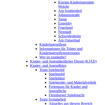
Kneipp Kindertagestätte
Weiche
Am Sophienhof
Johannisstraße
Tarup
Engelsby
Fruerlund
Neustadt
Schwedenheim
Am Ostseebad
Kindertagespflege
Informationen für Träger und
Kindertagespflegepersonen
Wer ist zuständig?
Kinder- und Jugendärztlicher Dienst (KJÄD)
Kinder- und Jugendbüro
Team Spielmobil
Spielmobil
Spielplätze
Spielgeräte- und Materialverleih
Ferienpass für Kinder und
Jugendliche
Flensburger Spielenacht
Team Sozialarbeit
Aktuelles aus diesem Bereich