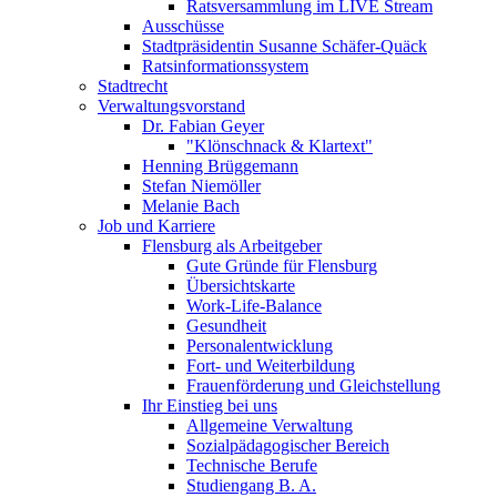
Ratsversammlung im LIVE Stream
Ausschüsse
Stadtpräsidentin Susanne Schäfer-Quäck
Ratsinformationssystem
Stadtrecht
Verwaltungsvorstand
Dr. Fabian Geyer
"Klönschnack & Klartext"
Henning Brüggemann
Stefan Niemöller
Melanie Bach
Job und Karriere
Flensburg als Arbeitgeber
Gute Gründe für Flensburg
Übersichtskarte
Work-Life-Balance
Gesundheit
Personalentwicklung
Fort- und Weiterbildung
Frauenförderung und Gleichstellung
Ihr Einstieg bei uns
Allgemeine Verwaltung
Sozialpädagogischer Bereich
Technische Berufe
Studiengang B. A.