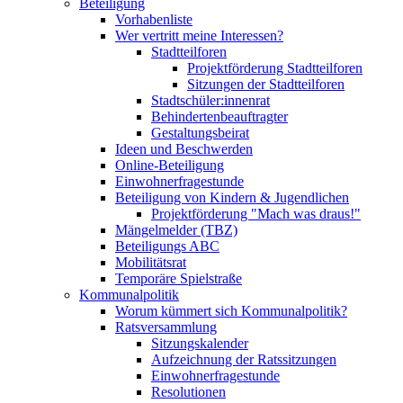
Beteiligung
Vorhabenliste
Wer vertritt meine Interessen?
Stadtteilforen
Projektförderung Stadtteilforen
Sitzungen der Stadtteilforen
Stadtschüler:innenrat
Behindertenbeauftragter
Gestaltungsbeirat
Ideen und Beschwerden
Online-Beteiligung
Einwohnerfragestunde
Beteiligung von Kindern & Jugendlichen
Projektförderung "Mach was draus!"
Mängelmelder (TBZ)
Beteiligungs ABC
Mobilitätsrat
Temporäre Spielstraße
Kommunalpolitik
Worum kümmert sich Kommunalpolitik?
Ratsversammlung
Sitzungskalender
Aufzeichnung der Ratssitzungen
Einwohnerfragestunde
Resolutionen