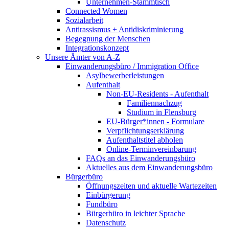
Unternehmen-Stammtisch
Connected Women
Sozialarbeit
Antirassismus + Antidiskriminierung
Begegnung der Menschen
Integrationskonzept
Unsere Ämter von A-Z
Einwanderungsbüro / Immigration Office
Asylbewerberleistungen
Aufenthalt
Non-EU-Residents - Aufenthalt
Familiennachzug
Studium in Flensburg
EU-Bürger*innen - Formulare
Verpflichtungserklärung
Aufenthaltstitel abholen
Online-Terminvereinbarung
FAQs an das Einwanderungsbüro
Aktuelles aus dem Einwanderungsbüro
Bürgerbüro
Öffnungszeiten und aktuelle Wartezeiten
Einbürgerung
Fundbüro
Bürgerbüro in leichter Sprache
Datenschutz