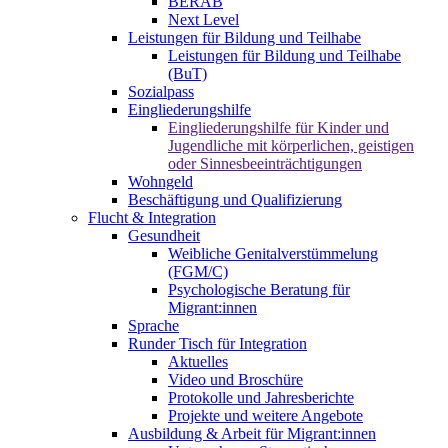
BERAB
Next Level
Leistungen für Bildung und Teilhabe
Leistungen für Bildung und Teilhabe
(BuT)
Sozialpass
Eingliederungshilfe
Eingliederungshilfe für Kinder und
Jugendliche mit körperlichen, geistigen
oder Sinnesbeeinträchtigungen
Wohngeld
Beschäftigung und Qualifizierung
Flucht & Integration
Gesundheit
Weibliche Genitalverstümmelung
(FGM/C)
Psychologische Beratung für
Migrant:innen
Sprache
Runder Tisch für Integration
Aktuelles
Video und Broschüre
Protokolle und Jahresberichte
Projekte und weitere Angebote
Ausbildung & Arbeit für Migrant:innen