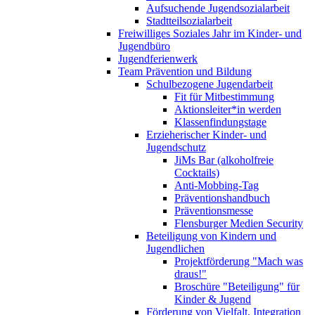
Aufsuchende Jugendsozialarbeit
Stadtteilsozialarbeit
Freiwilliges Soziales Jahr im Kinder- und
Jugendbüro
Jugendferienwerk
Team Prävention und Bildung
Schulbezogene Jugendarbeit
Fit für Mitbestimmung
Aktionsleiter*in werden
Klassenfindungstage
Erzieherischer Kinder- und
Jugendschutz
JiMs Bar (alkoholfreie
Cocktails)
Anti-Mobbing-Tag
Präventionshandbuch
Präventionsmesse
Flensburger Medien Security
Beteiligung von Kindern und
Jugendlichen
Projektförderung "Mach was
draus!"
Broschüre "Beteiligung" für
Kinder & Jugend
Förderung von Vielfalt, Integration