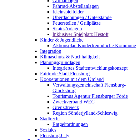
Grünanlagen
Fahrrad-Abstellanlagen
Kleinspielfelder
Überdachungen / Unterstände
Feuerstellen / Grillplätze
Skate-Anlagen
Inklusiver Spielplatz Hestoft
Kinder & Jugendliche
Aktionsplan Kinderfreundliche Kommune
Integration
Klimaschutz & Nachhaltigkeit
Planungsgrundlagen
Integriertes Stadtentwicklungskonzept
Fairtrade Stadt Flensburg
Kooperationen mit dem Umland
Verwaltungsgemeinschaft Flensburg-
Glücksburg
Tourismus Agentur Flensburger Förde
Zweckverband WEG
Grenzdreieck
Region Sönderjylland-Schleswig
Stadtrecht
Entgeltordnungen
Soziales
Flensburg.City