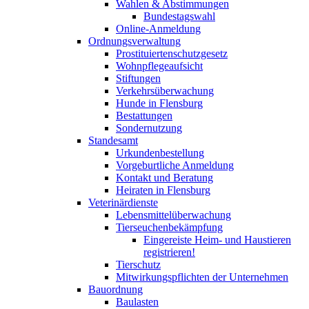
Wahlen & Abstimmungen
Bundestagswahl
Online-Anmeldung
Ordnungsverwaltung
Prostituiertenschutzgesetz
Wohnpflegeaufsicht
Stiftungen
Verkehrsüberwachung
Hunde in Flensburg
Bestattungen
Sondernutzung
Standesamt
Urkundenbestellung
Vorgeburtliche Anmeldung
Kontakt und Beratung
Heiraten in Flensburg
Veterinärdienste
Lebensmittelüberwachung
Tierseuchenbekämpfung
Eingereiste Heim- und Haustieren
registrieren!
Tierschutz
Mitwirkungspflichten der Unternehmen
Bauordnung
Baulasten