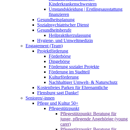
Kinderkrankenschwestern
Umstandskleidung | Erstlingsausstattung
finanzieren
Gesundheitsplanung
Sozialpsychiatrischer Dienst
Gesundheitsberufe
Heilpraktikerzulassung
Hygiene- und Umweltmedizin
Engagement (Team)
Projektförderung
Förderbörse
Dingebörse
Förderung sozialer Projekte
Förderung im Stadtteil
Kulturförderung
Nachhaltiger Umwelt- & Naturschutz
Kostenfreies Parken für Ehrenamtliche
Flensburg sagt Danke!
Senioren/-innen
Pflege und Kultur 50+
Pflegestützpunkt
Pflegestützpunkt: Beratung für
junge, pflegende Angehörige (young
carer)
Pflegestützpunkt: Beratung für