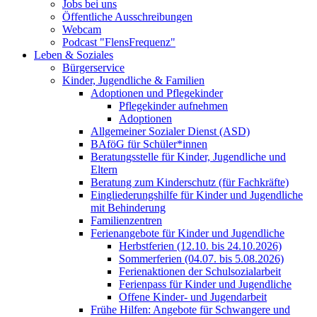
Jobs bei uns
Öffentliche Ausschreibungen
Webcam
Podcast "FlensFrequenz"
Leben & Soziales
Bürgerservice
Kinder, Jugendliche & Familien
Adoptionen und Pflegekinder
Pflegekinder aufnehmen
Adoptionen
Allgemeiner Sozialer Dienst (ASD)
BAföG für Schüler*innen
Beratungsstelle für Kinder, Jugendliche und
Eltern
Beratung zum Kinderschutz (für Fachkräfte)
Eingliederungshilfe für Kinder und Jugendliche
mit Behinderung
Familienzentren
Ferienangebote für Kinder und Jugendliche
Herbstferien (12.10. bis 24.10.2026)
Sommerferien (04.07. bis 5.08.2026)
Ferienaktionen der Schulsozialarbeit
Ferienpass für Kinder und Jugendliche
Offene Kinder- und Jugendarbeit
Frühe Hilfen: Angebote für Schwangere und