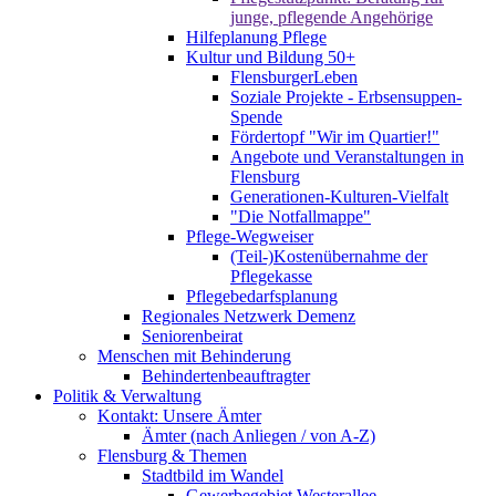
junge, pflegende Angehörige
Hilfeplanung Pflege
Kultur und Bildung 50+
FlensburgerLeben
Soziale Projekte - Erbsensuppen-
Spende
Fördertopf "Wir im Quartier!"
Angebote und Veranstaltungen in
Flensburg
Generationen-Kulturen-Vielfalt
"Die Notfallmappe"
Pflege-Wegweiser
(Teil-)Kostenübernahme der
Pflegekasse
Pflegebedarfsplanung
Regionales Netzwerk Demenz
Seniorenbeirat
Menschen mit Behinderung
Behindertenbeauftragter
Politik & Verwaltung
Kontakt: Unsere Ämter
Ämter (nach Anliegen / von A-Z)
Flensburg & Themen
Stadtbild im Wandel
Gewerbegebiet Westerallee