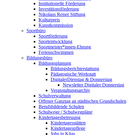
Institutionelle Förderung
Investitionsförderung
Nikolaus Reiser Stiftung
Kulturpreis
Kunstkommission
Sportbüro
Sportförderung
Sportentwicklung
Sportmeister*innen-Ehrung
Ferienschwimmen
Bildungsbüro
Bildungsplanung
Bildungsberichterstattung
Pädagogische Werkstatt
DigitalerDienstag & Donnerstag
Newsletter Digitaler Donnerstag
Veranstaltungsarchiv
Schulverwaltung
Offener Ganztag an städtischen Grundschulen
Berufsbildende Schulen
Schulwege / Schulwegpläne
Kindertagesbetreuung
Kindertagesstätten
Kindertagespflege
Jobs in Kitas