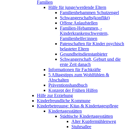
Familien
Hilfe für junge/werdende Eltern
Familienhebammen Schutzengel
Schwangerschafts(konflikt)
Offene Anlaufstellen
Familien-Hebammen, -
Kinderkrankenschwestern,
Familienhelfer:innen
Patenschaften für Kinder psychisch
belasteter Eltern
Gesundheitsdienstanbieter
Schwangerschaft, Geburt und die
erste Zeit danach
Informationen für Fachkräfte
5 Alltagstipps zum Wohlfühlen &
Abschalten
Präventionshandbuch
Konzept der Frühen Hilfen
Hilfe zur Erziehung
Kinderfreundliche Kommune
Kinderbetreuung: Kitas & Kindertagespflege
Kindertagesstätten
Städtische Kindertagesstätten
Alter Kupfermühlenweg
Stuhrsallee