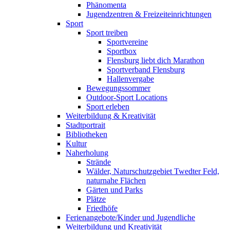
Phänomenta
Jugendzentren & Freizeiteinrichtungen
Sport
Sport treiben
Sportvereine
Sportbox
Flensburg liebt dich Marathon
Sportverband Flensburg
Hallenvergabe
Bewegungssommer
Outdoor-Sport Locations
Sport erleben
Weiterbildung & Kreativität
Stadtportrait
Bibliotheken
Kultur
Naherholung
Strände
Wälder, Naturschutzgebiet Twedter Feld,
naturnahe Flächen
Gärten und Parks
Plätze
Friedhöfe
Ferienangebote/Kinder und Jugendliche
Weiterbildung und Kreativität