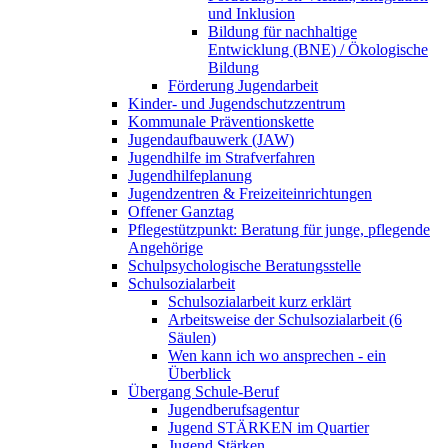
und Inklusion
Bildung für nachhaltige
Entwicklung (BNE) / Ökologische
Bildung
Förderung Jugendarbeit
Kinder- und Jugendschutzzentrum
Kommunale Präventionskette
Jugendaufbauwerk (JAW)
Jugendhilfe im Strafverfahren
Jugendhilfeplanung
Jugendzentren & Freizeiteinrichtungen
Offener Ganztag
Pflegestützpunkt: Beratung für junge, pflegende
Angehörige
Schulpsychologische Beratungsstelle
Schulsozialarbeit
Schulsozialarbeit kurz erklärt
Arbeitsweise der Schulsozialarbeit (6
Säulen)
Wen kann ich wo ansprechen - ein
Überblick
Übergang Schule-Beruf
Jugendberufsagentur
Jugend STÄRKEN im Quartier
Jugend Stärken