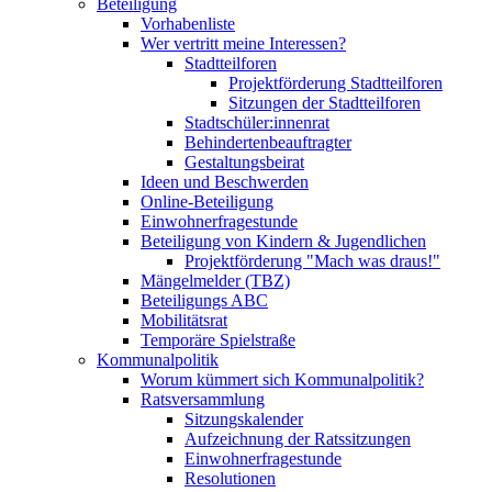
Beteiligung
Vorhabenliste
Wer vertritt meine Interessen?
Stadtteilforen
Projektförderung Stadtteilforen
Sitzungen der Stadtteilforen
Stadtschüler:innenrat
Behindertenbeauftragter
Gestaltungsbeirat
Ideen und Beschwerden
Online-Beteiligung
Einwohnerfragestunde
Beteiligung von Kindern & Jugendlichen
Projektförderung "Mach was draus!"
Mängelmelder (TBZ)
Beteiligungs ABC
Mobilitätsrat
Temporäre Spielstraße
Kommunalpolitik
Worum kümmert sich Kommunalpolitik?
Ratsversammlung
Sitzungskalender
Aufzeichnung der Ratssitzungen
Einwohnerfragestunde
Resolutionen