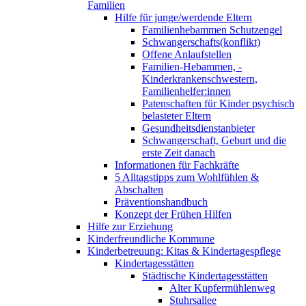
Familien
Hilfe für junge/werdende Eltern
Familienhebammen Schutzengel
Schwangerschafts(konflikt)
Offene Anlaufstellen
Familien-Hebammen, -
Kinderkrankenschwestern,
Familienhelfer:innen
Patenschaften für Kinder psychisch
belasteter Eltern
Gesundheitsdienstanbieter
Schwangerschaft, Geburt und die
erste Zeit danach
Informationen für Fachkräfte
5 Alltagstipps zum Wohlfühlen &
Abschalten
Präventionshandbuch
Konzept der Frühen Hilfen
Hilfe zur Erziehung
Kinderfreundliche Kommune
Kinderbetreuung: Kitas & Kindertagespflege
Kindertagesstätten
Städtische Kindertagesstätten
Alter Kupfermühlenweg
Stuhrsallee