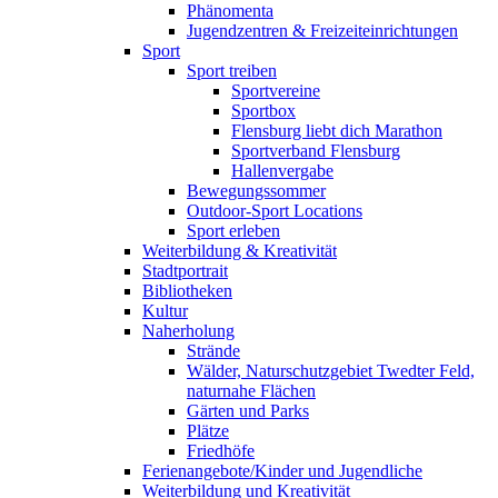
Phänomenta
Jugendzentren & Freizeiteinrichtungen
Sport
Sport treiben
Sportvereine
Sportbox
Flensburg liebt dich Marathon
Sportverband Flensburg
Hallenvergabe
Bewegungssommer
Outdoor-Sport Locations
Sport erleben
Weiterbildung & Kreativität
Stadtportrait
Bibliotheken
Kultur
Naherholung
Strände
Wälder, Naturschutzgebiet Twedter Feld,
naturnahe Flächen
Gärten und Parks
Plätze
Friedhöfe
Ferienangebote/Kinder und Jugendliche
Weiterbildung und Kreativität