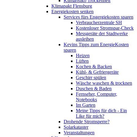
Klimarisiko Trockenheit
Klimapakt Flensburg
Energiekosten senken
Services fürs Engergiekosten sparen
Verbraucherzentrale SH
Kostenloser Stromspar-Check
Messgeräte der Stadtwerke
ausleihen
Kevins Tipps zum EnergieKosten
sparen
Heizen
Lüften
Kochen & Backen
Kühl- & Gefriergeräte
Geschirr spülen
Wäsche waschen & trocknen
Duschen & Baden
Fernseher, Computer,
Notebooks
Im Garten
Meine Tipps für dich - Ein
Like für mich?
Drohende Stromsperre?
Solarkataster
Veranstaltungen