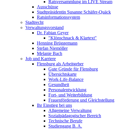
Ratsversammlung im LIVE Stream
Ausschüsse
Stadtpräsidentin Susanne Schäfer-Quäck
Ratsinformationssystem
Stadtrecht
Verwaltungsvorstand
Dr. Fabian Geyer
"Klönschnack & Klartext"
Henning Brüggemann
Stefan Niemöller
Melanie Bach
Job und Karriere
Flensburg als Arbeitgeber
Gute Gründe für Flensburg
Übersichtskarte
Work-Life-Balance
Gesundheit
Personalentwicklung
Fort- und Weiterbildung
Frauenförderung und Gleichstellung
Ihr Einstieg bei uns
Allgemeine Verwaltung
Sozialpädagogischer Bereich
Technische Berufe
Studiengang B. A.