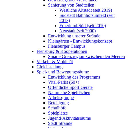
Sanierung von Stadtteilen
Westliche Altstadt (seit 2019)
Südstadt Bahnhofsumfeld (seit
2013)
Fruerlund-Süd (seit 2010)
Neustadt (seit 2000)
Entwicklung unserer Strände
Kleingärten - Entwicklungskonzept
Flensburger Campus
Flensburg & Kooperationen
Smarte Grenzregion zwischen den Meeren
Verkehr & Mobilität
Gleichstellung
Spiel- und Bewegungsräume
Entwicklung des Programms
Vital-Parks (60+)
Öffentliche Sport-Geräte
Naturnahe Spielflächen
Arbeitsgruppe
Beteiligung
Schulhöfe
Spielplätze
Jugend-Aktivitätsräume
Stadt-Strände