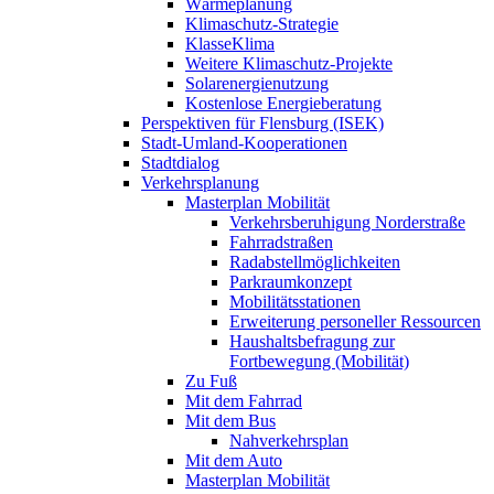
Wärmeplanung
Klimaschutz-Strategie
KlasseKlima
Weitere Klimaschutz-Projekte
Solarenergienutzung
Kostenlose Energieberatung
Perspektiven für Flensburg (ISEK)
Stadt-Umland-Kooperationen
Stadtdialog
Verkehrsplanung
Masterplan Mobilität
Verkehrsberuhigung Norderstraße
Fahrradstraßen
Radabstellmöglichkeiten
Parkraumkonzept
Mobilitätsstationen
Erweiterung personeller Ressourcen
Haushaltsbefragung zur
Fortbewegung (Mobilität)
Zu Fuß
Mit dem Fahrrad
Mit dem Bus
Nahverkehrsplan
Mit dem Auto
Masterplan Mobilität