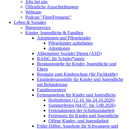
Jobs bei uns
Öffentliche Ausschreibungen
Webcam
Podcast "FlensFrequenz"
Leben & Soziales
Bürgerservice
Kinder, Jugendliche & Familien
Adoptionen und Pflegekinder
Pflegekinder aufnehmen
Adoptionen
Allgemeiner Sozialer Dienst (ASD)
BAföG für Schüler*innen
Beratungsstelle für Kinder, Jugendliche und
Eltern
Beratung zum Kinderschutz (für Fachkräfte)
Eingliederungshilfe für Kinder und Jugendliche
mit Behinderung
Familienzentren
Ferienangebote für Kinder und Jugendliche
Herbstferien (12.10. bis 24.10.2026)
Sommerferien (04.07. bis 5.08.2026)
Ferienaktionen der Schulsozialarbeit
Ferienpass für Kinder und Jugendliche
Offene Kinder- und Jugendarbeit
Frühe Hilfen: Angebote für Schwangere und