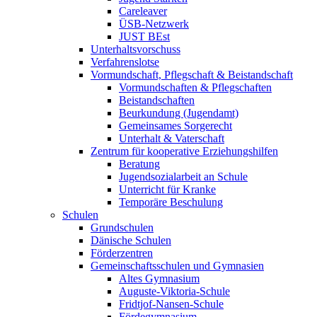
Careleaver
ÜSB-Netzwerk
JUST BEst
Unterhaltsvorschuss
Verfahrenslotse
Vormundschaft, Pflegschaft & Beistandschaft
Vormundschaften & Pflegschaften
Beistandschaften
Beurkundung (Jugendamt)
Gemeinsames Sorgerecht
Unterhalt & Vaterschaft
Zentrum für kooperative Erziehungshilfen
Beratung
Jugendsozialarbeit an Schule
Unterricht für Kranke
Temporäre Beschulung
Schulen
Grundschulen
Dänische Schulen
Förderzentren
Gemeinschaftsschulen und Gymnasien
Altes Gymnasium
Auguste-Viktoria-Schule
Fridtjof-Nansen-Schule
Fördegymnasium