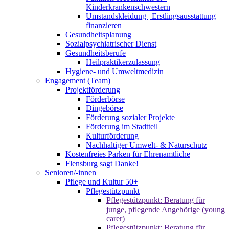
Kinderkrankenschwestern
Umstandskleidung | Erstlingsausstattung
finanzieren
Gesundheitsplanung
Sozialpsychiatrischer Dienst
Gesundheitsberufe
Heilpraktikerzulassung
Hygiene- und Umweltmedizin
Engagement (Team)
Projektförderung
Förderbörse
Dingebörse
Förderung sozialer Projekte
Förderung im Stadtteil
Kulturförderung
Nachhaltiger Umwelt- & Naturschutz
Kostenfreies Parken für Ehrenamtliche
Flensburg sagt Danke!
Senioren/-innen
Pflege und Kultur 50+
Pflegestützpunkt
Pflegestützpunkt: Beratung für
junge, pflegende Angehörige (young
carer)
Pflegestützpunkt: Beratung für