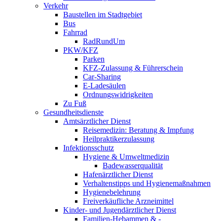
Verkehr
Baustellen im Stadtgebiet
Bus
Fahrrad
RadRundUm
PKW/KFZ
Parken
KFZ-Zulassung & Führerschein
Car-Sharing
E-Ladesäulen
Ordnungswidrigkeiten
Zu Fuß
Gesundheitsdienste
Amtsärztlicher Dienst
Reisemedizin: Beratung & Impfung
Heilpraktikerzulassung
Infektionsschutz
Hygiene & Umweltmedizin
Badewasserqualität
Hafenärztlicher Dienst
Verhaltenstipps und Hygienemaßnahmen
Hygienebelehrung
Freiverkäufliche Arzneimittel
Kinder- und Jugendärztlicher Dienst
Familien-Hebammen & -