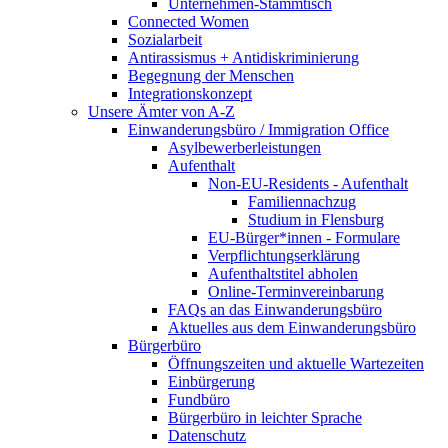
Unternehmen-Stammtisch
Connected Women
Sozialarbeit
Antirassismus + Antidiskriminierung
Begegnung der Menschen
Integrationskonzept
Unsere Ämter von A-Z
Einwanderungsbüro / Immigration Office
Asylbewerberleistungen
Aufenthalt
Non-EU-Residents - Aufenthalt
Familiennachzug
Studium in Flensburg
EU-Bürger*innen - Formulare
Verpflichtungserklärung
Aufenthaltstitel abholen
Online-Terminvereinbarung
FAQs an das Einwanderungsbüro
Aktuelles aus dem Einwanderungsbüro
Bürgerbüro
Öffnungszeiten und aktuelle Wartezeiten
Einbürgerung
Fundbüro
Bürgerbüro in leichter Sprache
Datenschutz