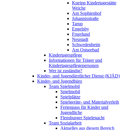
Kneipp Kindertagestätte
Weiche
Am Sophienhof
Johannisstraße
Tarup
Engelsby
Fruerlund
Neustadt
Schwedenheim
Am Ostseebad
Kindertagespflege
Informationen für Träger und
Kindertagespflegepersonen
Wer ist zuständig?
Kinder- und Jugendärztlicher Dienst (KJÄD)
Kinder- und Jugendbüro
Team Spielmobil
Spielmobil
Spielplätze
Spielgeräte- und Materialverleih
Ferienpass für Kinder und
Jugendliche
Flensburger Spielenacht
Team Sozialarbeit
Aktuelles aus diesem Bereich