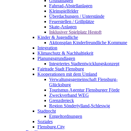
Grünanlagen
Fahrrad-Abstellanlagen
Kleinspielfelder
Überdachungen / Unterstände
Feuerstellen / Grillplätze
Skate-Anlagen
Inklusiver Spielplatz Hestoft
Kinder & Jugendliche
Aktionsplan Kinderfreundliche Kommune
Integration
Klimaschutz & Nachhaltigkeit
Planungsgrundlagen
Integriertes Stadtentwicklungskonzept
Fairtrade Stadt Flensburg
Kooperationen mit dem Umland
Verwaltungsgemeinschaft Flensburg-
Glücksburg
Tourismus Agentur Flensburger Förde
Zweckverband WEG
Grenzdreieck
Region Sönderjylland-Schleswig
Stadtrecht
Entgeltordnungen
Soziales
Flensburg.City