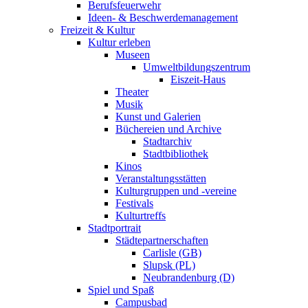
Berufsfeuerwehr
Ideen- & Beschwerdemanagement
Freizeit & Kultur
Kultur erleben
Museen
Umweltbildungszentrum
Eiszeit-Haus
Theater
Musik
Kunst und Galerien
Büchereien und Archive
Stadtarchiv
Stadtbibliothek
Kinos
Veranstaltungsstätten
Kulturgruppen und -vereine
Festivals
Kulturtreffs
Stadtportrait
Städtepartnerschaften
Carlisle (GB)
Slupsk (PL)
Neubrandenburg (D)
Spiel und Spaß
Campusbad