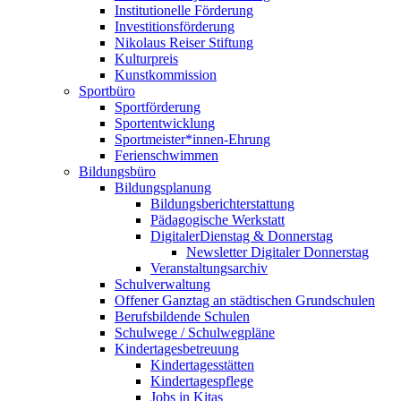
Institutionelle Förderung
Investitionsförderung
Nikolaus Reiser Stiftung
Kulturpreis
Kunstkommission
Sportbüro
Sportförderung
Sportentwicklung
Sportmeister*innen-Ehrung
Ferienschwimmen
Bildungsbüro
Bildungsplanung
Bildungsberichterstattung
Pädagogische Werkstatt
DigitalerDienstag & Donnerstag
Newsletter Digitaler Donnerstag
Veranstaltungsarchiv
Schulverwaltung
Offener Ganztag an städtischen Grundschulen
Berufsbildende Schulen
Schulwege / Schulwegpläne
Kindertagesbetreuung
Kindertagesstätten
Kindertagespflege
Jobs in Kitas