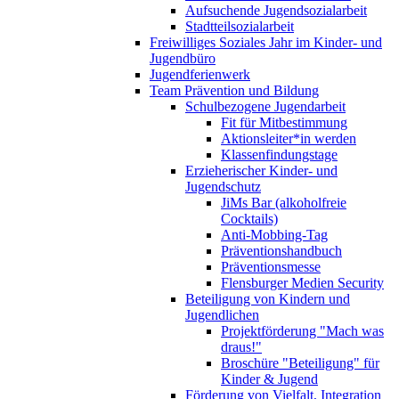
Aufsuchende Jugendsozialarbeit
Stadtteilsozialarbeit
Freiwilliges Soziales Jahr im Kinder- und
Jugendbüro
Jugendferienwerk
Team Prävention und Bildung
Schulbezogene Jugendarbeit
Fit für Mitbestimmung
Aktionsleiter*in werden
Klassenfindungstage
Erzieherischer Kinder- und
Jugendschutz
JiMs Bar (alkoholfreie
Cocktails)
Anti-Mobbing-Tag
Präventionshandbuch
Präventionsmesse
Flensburger Medien Security
Beteiligung von Kindern und
Jugendlichen
Projektförderung "Mach was
draus!"
Broschüre "Beteiligung" für
Kinder & Jugend
Förderung von Vielfalt, Integration