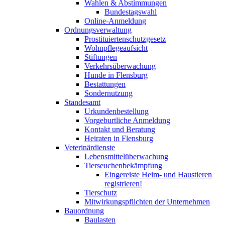
Wahlen & Abstimmungen
Bundestagswahl
Online-Anmeldung
Ordnungsverwaltung
Prostituiertenschutzgesetz
Wohnpflegeaufsicht
Stiftungen
Verkehrsüberwachung
Hunde in Flensburg
Bestattungen
Sondernutzung
Standesamt
Urkundenbestellung
Vorgeburtliche Anmeldung
Kontakt und Beratung
Heiraten in Flensburg
Veterinärdienste
Lebensmittelüberwachung
Tierseuchenbekämpfung
Eingereiste Heim- und Haustieren
registrieren!
Tierschutz
Mitwirkungspflichten der Unternehmen
Bauordnung
Baulasten