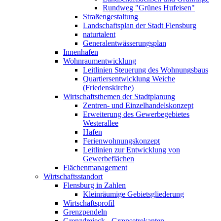
Rundweg "Grünes Hufeisen"
Straßengestaltung
Landschaftsplan der Stadt Flensburg
naturtalent
Generalentwässerungsplan
Innenhafen
Wohnraumentwicklung
Leitlinien Steuerung des Wohnungsbaus
Quartiersentwicklung Weiche
(Friedenskirche)
Wirtschaftsthemen der Stadtplanung
Zentren- und Einzelhandelskonzept
Erweiterung des Gewerbegebietes
Westerallee
Hafen
Ferienwohnungskonzept
Leitlinien zur Entwicklung von
Gewerbeflächen
Flächenmanagement
Wirtschaftsstandort
Flensburg in Zahlen
Kleinräumige Gebietsgliederung
Wirtschaftsprofil
Grenzpendeln
Grenzdreieck - Grænsetrekanten