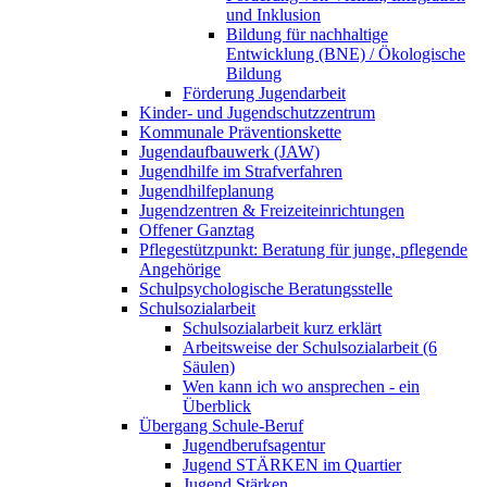
und Inklusion
Bildung für nachhaltige
Entwicklung (BNE) / Ökologische
Bildung
Förderung Jugendarbeit
Kinder- und Jugendschutzzentrum
Kommunale Präventionskette
Jugendaufbauwerk (JAW)
Jugendhilfe im Strafverfahren
Jugendhilfeplanung
Jugendzentren & Freizeiteinrichtungen
Offener Ganztag
Pflegestützpunkt: Beratung für junge, pflegende
Angehörige
Schulpsychologische Beratungsstelle
Schulsozialarbeit
Schulsozialarbeit kurz erklärt
Arbeitsweise der Schulsozialarbeit (6
Säulen)
Wen kann ich wo ansprechen - ein
Überblick
Übergang Schule-Beruf
Jugendberufsagentur
Jugend STÄRKEN im Quartier
Jugend Stärken