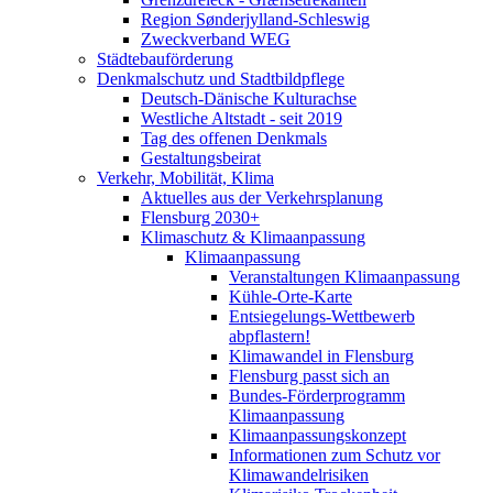
Region Sønderjylland-Schleswig
Zweckverband WEG
Städtebauförderung
Denkmalschutz und Stadtbildpflege
Deutsch-Dänische Kulturachse
Westliche Altstadt - seit 2019
Tag des offenen Denkmals
Gestaltungsbeirat
Verkehr, Mobilität, Klima
Aktuelles aus der Verkehrsplanung
Flensburg 2030+
Klimaschutz & Klimaanpassung
Klimaanpassung
Veranstaltungen Klimaanpassung
Kühle-Orte-Karte
Entsiegelungs-Wettbewerb
abpflastern!
Klimawandel in Flensburg
Flensburg passt sich an
Bundes-Förderprogramm
Klimaanpassung
Klimaanpassungskonzept
Informationen zum Schutz vor
Klimawandelrisiken