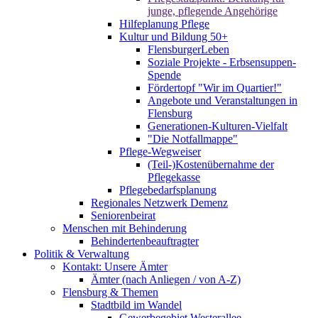
junge, pflegende Angehörige
Hilfeplanung Pflege
Kultur und Bildung 50+
FlensburgerLeben
Soziale Projekte - Erbsensuppen-
Spende
Fördertopf "Wir im Quartier!"
Angebote und Veranstaltungen in
Flensburg
Generationen-Kulturen-Vielfalt
"Die Notfallmappe"
Pflege-Wegweiser
(Teil-)Kostenübernahme der
Pflegekasse
Pflegebedarfsplanung
Regionales Netzwerk Demenz
Seniorenbeirat
Menschen mit Behinderung
Behindertenbeauftragter
Politik & Verwaltung
Kontakt: Unsere Ämter
Ämter (nach Anliegen / von A-Z)
Flensburg & Themen
Stadtbild im Wandel
Gewerbegebiet Westerallee