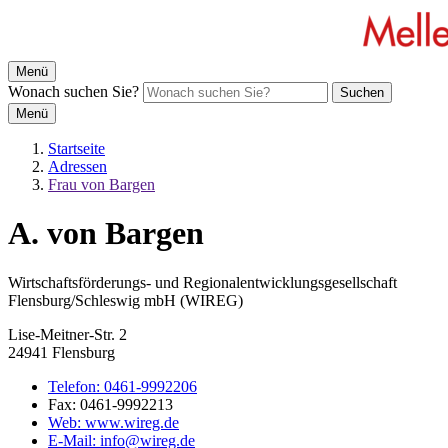
Menü
Wonach suchen Sie?
Suchen
Menü
Startseite
Adressen
Frau von Bargen
A. von Bargen
Wirtschaftsförderungs- und Regionalentwicklungsgesellschaft
Flensburg/Schleswig mbH (WIREG)
Lise-Meitner-Str. 2
24941 Flensburg
Telefon:
0461-9992206
Fax:
0461-9992213
Web:
www.wireg.de
E-Mail:
info@wireg.de