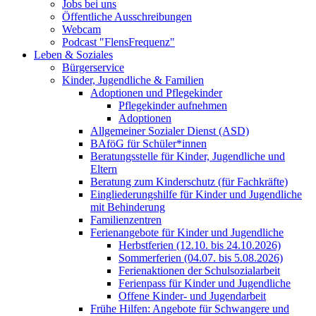
Jobs bei uns
Öffentliche Ausschreibungen
Webcam
Podcast "FlensFrequenz"
Leben & Soziales
Bürgerservice
Kinder, Jugendliche & Familien
Adoptionen und Pflegekinder
Pflegekinder aufnehmen
Adoptionen
Allgemeiner Sozialer Dienst (ASD)
BAföG für Schüler*innen
Beratungsstelle für Kinder, Jugendliche und
Eltern
Beratung zum Kinderschutz (für Fachkräfte)
Eingliederungshilfe für Kinder und Jugendliche
mit Behinderung
Familienzentren
Ferienangebote für Kinder und Jugendliche
Herbstferien (12.10. bis 24.10.2026)
Sommerferien (04.07. bis 5.08.2026)
Ferienaktionen der Schulsozialarbeit
Ferienpass für Kinder und Jugendliche
Offene Kinder- und Jugendarbeit
Frühe Hilfen: Angebote für Schwangere und