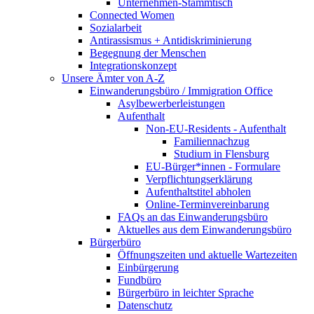
Unternehmen-Stammtisch
Connected Women
Sozialarbeit
Antirassismus + Antidiskriminierung
Begegnung der Menschen
Integrationskonzept
Unsere Ämter von A-Z
Einwanderungsbüro / Immigration Office
Asylbewerberleistungen
Aufenthalt
Non-EU-Residents - Aufenthalt
Familiennachzug
Studium in Flensburg
EU-Bürger*innen - Formulare
Verpflichtungserklärung
Aufenthaltstitel abholen
Online-Terminvereinbarung
FAQs an das Einwanderungsbüro
Aktuelles aus dem Einwanderungsbüro
Bürgerbüro
Öffnungszeiten und aktuelle Wartezeiten
Einbürgerung
Fundbüro
Bürgerbüro in leichter Sprache
Datenschutz