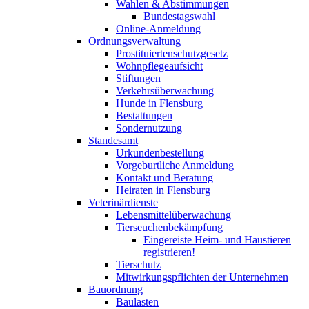
Wahlen & Abstimmungen
Bundestagswahl
Online-Anmeldung
Ordnungsverwaltung
Prostituiertenschutzgesetz
Wohnpflegeaufsicht
Stiftungen
Verkehrsüberwachung
Hunde in Flensburg
Bestattungen
Sondernutzung
Standesamt
Urkundenbestellung
Vorgeburtliche Anmeldung
Kontakt und Beratung
Heiraten in Flensburg
Veterinärdienste
Lebensmittelüberwachung
Tierseuchenbekämpfung
Eingereiste Heim- und Haustieren
registrieren!
Tierschutz
Mitwirkungspflichten der Unternehmen
Bauordnung
Baulasten