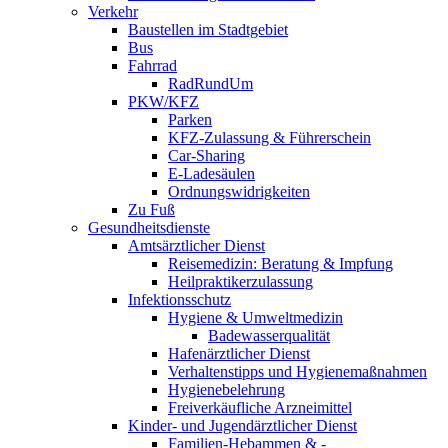
Verkehr
Baustellen im Stadtgebiet
Bus
Fahrrad
RadRundUm
PKW/KFZ
Parken
KFZ-Zulassung & Führerschein
Car-Sharing
E-Ladesäulen
Ordnungswidrigkeiten
Zu Fuß
Gesundheitsdienste
Amtsärztlicher Dienst
Reisemedizin: Beratung & Impfung
Heilpraktikerzulassung
Infektionsschutz
Hygiene & Umweltmedizin
Badewasserqualität
Hafenärztlicher Dienst
Verhaltenstipps und Hygienemaßnahmen
Hygienebelehrung
Freiverkäufliche Arzneimittel
Kinder- und Jugendärztlicher Dienst
Familien-Hebammen & -