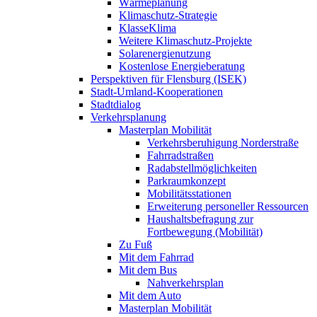
Wärmeplanung
Klimaschutz-Strategie
KlasseKlima
Weitere Klimaschutz-Projekte
Solarenergienutzung
Kostenlose Energieberatung
Perspektiven für Flensburg (ISEK)
Stadt-Umland-Kooperationen
Stadtdialog
Verkehrsplanung
Masterplan Mobilität
Verkehrsberuhigung Norderstraße
Fahrradstraßen
Radabstellmöglichkeiten
Parkraumkonzept
Mobilitätsstationen
Erweiterung personeller Ressourcen
Haushaltsbefragung zur
Fortbewegung (Mobilität)
Zu Fuß
Mit dem Fahrrad
Mit dem Bus
Nahverkehrsplan
Mit dem Auto
Masterplan Mobilität