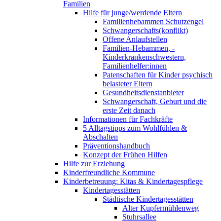
Familien
Hilfe für junge/werdende Eltern
Familienhebammen Schutzengel
Schwangerschafts(konflikt)
Offene Anlaufstellen
Familien-Hebammen, -
Kinderkrankenschwestern,
Familienhelfer:innen
Patenschaften für Kinder psychisch
belasteter Eltern
Gesundheitsdienstanbieter
Schwangerschaft, Geburt und die
erste Zeit danach
Informationen für Fachkräfte
5 Alltagstipps zum Wohlfühlen &
Abschalten
Präventionshandbuch
Konzept der Frühen Hilfen
Hilfe zur Erziehung
Kinderfreundliche Kommune
Kinderbetreuung: Kitas & Kindertagespflege
Kindertagesstätten
Städtische Kindertagesstätten
Alter Kupfermühlenweg
Stuhrsallee