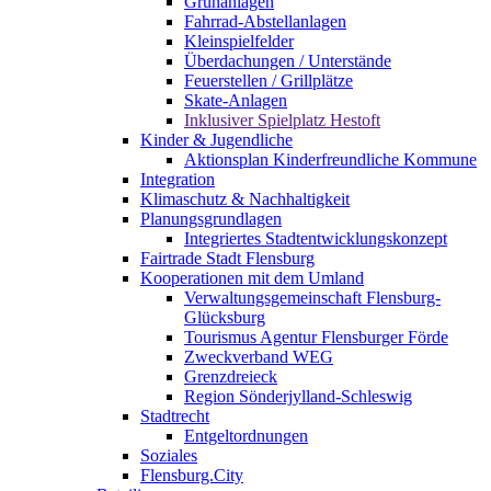
Grünanlagen
Fahrrad-Abstellanlagen
Kleinspielfelder
Überdachungen / Unterstände
Feuerstellen / Grillplätze
Skate-Anlagen
Inklusiver Spielplatz Hestoft
Kinder & Jugendliche
Aktionsplan Kinderfreundliche Kommune
Integration
Klimaschutz & Nachhaltigkeit
Planungsgrundlagen
Integriertes Stadtentwicklungskonzept
Fairtrade Stadt Flensburg
Kooperationen mit dem Umland
Verwaltungsgemeinschaft Flensburg-
Glücksburg
Tourismus Agentur Flensburger Förde
Zweckverband WEG
Grenzdreieck
Region Sönderjylland-Schleswig
Stadtrecht
Entgeltordnungen
Soziales
Flensburg.City