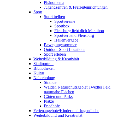
Phänomenta
Jugendzentren & Freizeiteinrichtungen
Sport
Sport treiben
Sportvereine
Sportbox
Flensburg liebt dich Marathon
Sportverband Flensburg
Hallenvergabe
Bewegungssommer
Outdoor-Sport Locations
Sport erleben
Weiterbildung & Kreativität
Stadtportrait
Bibliotheken
Kultur
Naherholung
Strände
Wälder, Naturschutzgebiet Twedter Feld,
naturnahe Flächen
Gärten und Parks
Plätze
Friedhöfe
Ferienangebote/Kinder und Jugendliche
Weiterbildung und Kreativität