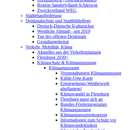
Region Sønderjylland-Schleswig
Zweckverband WEG
Städtebauförderung
Denkmalschutz und Stadtbildpflege
Deutsch-Dänische Kulturachse
Westliche Altstadt - seit 2019
Tag des offenen Denkmals
Gestaltungsbeirat
Verkehr, Mobilität, Klima
Aktuelles aus der Verkehrsplanung
Flensburg 2030+
Klimaschutz & Klimaanpassung
Klimaanpassung
Veranstaltungen Klimaanpassung
Kühle-Orte-Karte
Entsiegelungs-Wettbewerb
abpflastern!
Klimawandel in Flensburg
Flensburg passt sich an
Bundes-Förderprogramm
Klimaanpassung
Klimaanpassungskonzept
Informationen zum Schutz vor
Klimawandelrisiken