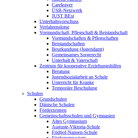
Careleaver
ÜSB-Netzwerk
JUST BEst
Unterhaltsvorschuss
Verfahrenslotse
Vormundschaft, Pflegschaft & Beistandschaft
Vormundschaften & Pflegschaften
Beistandschaften
Beurkundung (Jugendamt)
Gemeinsames Sorgerecht
Unterhalt & Vaterschaft
Zentrum für kooperative Erziehungshilfen
Beratung
Jugendsozialarbeit an Schule
Unterricht für Kranke
Temporäre Beschulung
Schulen
Grundschulen
Dänische Schulen
Förderzentren
Gemeinschaftsschulen und Gymnasien
Altes Gymnasium
Auguste-Viktoria-Schule
Fridtjof-Nansen-Schule
Fördegymnasium