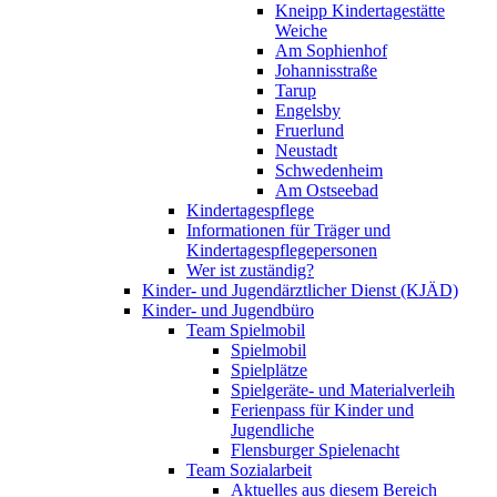
Kneipp Kindertagestätte
Weiche
Am Sophienhof
Johannisstraße
Tarup
Engelsby
Fruerlund
Neustadt
Schwedenheim
Am Ostseebad
Kindertagespflege
Informationen für Träger und
Kindertagespflegepersonen
Wer ist zuständig?
Kinder- und Jugendärztlicher Dienst (KJÄD)
Kinder- und Jugendbüro
Team Spielmobil
Spielmobil
Spielplätze
Spielgeräte- und Materialverleih
Ferienpass für Kinder und
Jugendliche
Flensburger Spielenacht
Team Sozialarbeit
Aktuelles aus diesem Bereich