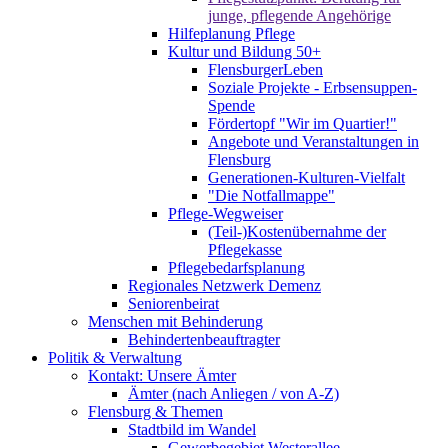
junge, pflegende Angehörige
Hilfeplanung Pflege
Kultur und Bildung 50+
FlensburgerLeben
Soziale Projekte - Erbsensuppen-
Spende
Fördertopf "Wir im Quartier!"
Angebote und Veranstaltungen in
Flensburg
Generationen-Kulturen-Vielfalt
"Die Notfallmappe"
Pflege-Wegweiser
(Teil-)Kostenübernahme der
Pflegekasse
Pflegebedarfsplanung
Regionales Netzwerk Demenz
Seniorenbeirat
Menschen mit Behinderung
Behindertenbeauftragter
Politik & Verwaltung
Kontakt: Unsere Ämter
Ämter (nach Anliegen / von A-Z)
Flensburg & Themen
Stadtbild im Wandel
Gewerbegebiet Westerallee