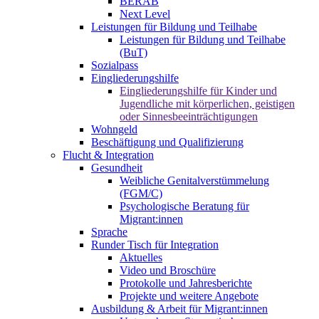
BERAB
Next Level
Leistungen für Bildung und Teilhabe
Leistungen für Bildung und Teilhabe
(BuT)
Sozialpass
Eingliederungshilfe
Eingliederungshilfe für Kinder und
Jugendliche mit körperlichen, geistigen
oder Sinnesbeeinträchtigungen
Wohngeld
Beschäftigung und Qualifizierung
Flucht & Integration
Gesundheit
Weibliche Genitalverstümmelung
(FGM/C)
Psychologische Beratung für
Migrant:innen
Sprache
Runder Tisch für Integration
Aktuelles
Video und Broschüre
Protokolle und Jahresberichte
Projekte und weitere Angebote
Ausbildung & Arbeit für Migrant:innen