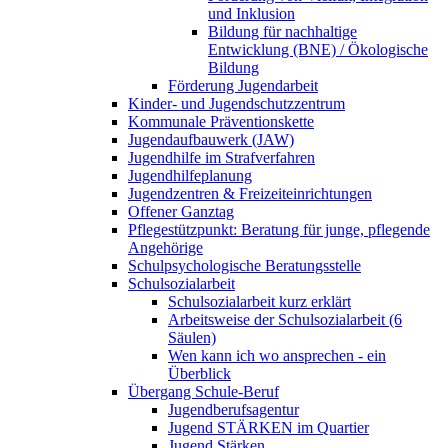
und Inklusion
Bildung für nachhaltige
Entwicklung (BNE) / Ökologische
Bildung
Förderung Jugendarbeit
Kinder- und Jugendschutzzentrum
Kommunale Präventionskette
Jugendaufbauwerk (JAW)
Jugendhilfe im Strafverfahren
Jugendhilfeplanung
Jugendzentren & Freizeiteinrichtungen
Offener Ganztag
Pflegestützpunkt: Beratung für junge, pflegende
Angehörige
Schulpsychologische Beratungsstelle
Schulsozialarbeit
Schulsozialarbeit kurz erklärt
Arbeitsweise der Schulsozialarbeit (6
Säulen)
Wen kann ich wo ansprechen - ein
Überblick
Übergang Schule-Beruf
Jugendberufsagentur
Jugend STÄRKEN im Quartier
Jugend Stärken