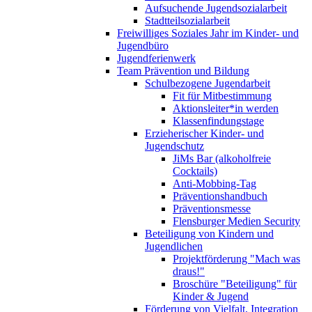
Aufsuchende Jugendsozialarbeit
Stadtteilsozialarbeit
Freiwilliges Soziales Jahr im Kinder- und
Jugendbüro
Jugendferienwerk
Team Prävention und Bildung
Schulbezogene Jugendarbeit
Fit für Mitbestimmung
Aktionsleiter*in werden
Klassenfindungstage
Erzieherischer Kinder- und
Jugendschutz
JiMs Bar (alkoholfreie
Cocktails)
Anti-Mobbing-Tag
Präventionshandbuch
Präventionsmesse
Flensburger Medien Security
Beteiligung von Kindern und
Jugendlichen
Projektförderung "Mach was
draus!"
Broschüre "Beteiligung" für
Kinder & Jugend
Förderung von Vielfalt, Integration