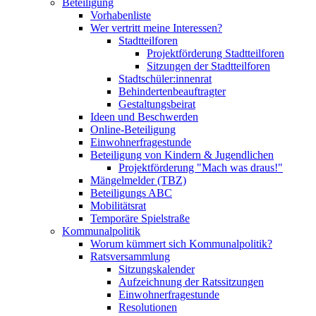
Beteiligung
Vorhabenliste
Wer vertritt meine Interessen?
Stadtteilforen
Projektförderung Stadtteilforen
Sitzungen der Stadtteilforen
Stadtschüler:innenrat
Behindertenbeauftragter
Gestaltungsbeirat
Ideen und Beschwerden
Online-Beteiligung
Einwohnerfragestunde
Beteiligung von Kindern & Jugendlichen
Projektförderung "Mach was draus!"
Mängelmelder (TBZ)
Beteiligungs ABC
Mobilitätsrat
Temporäre Spielstraße
Kommunalpolitik
Worum kümmert sich Kommunalpolitik?
Ratsversammlung
Sitzungskalender
Aufzeichnung der Ratssitzungen
Einwohnerfragestunde
Resolutionen