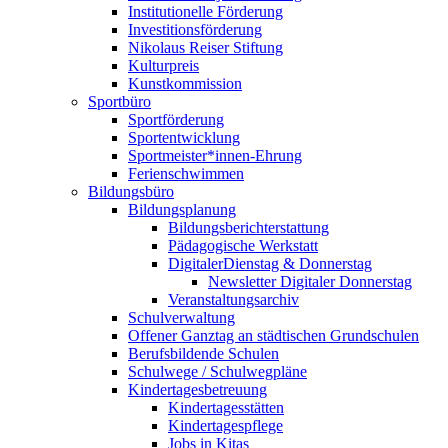
Institutionelle Förderung
Investitionsförderung
Nikolaus Reiser Stiftung
Kulturpreis
Kunstkommission
Sportbüro
Sportförderung
Sportentwicklung
Sportmeister*innen-Ehrung
Ferienschwimmen
Bildungsbüro
Bildungsplanung
Bildungsberichterstattung
Pädagogische Werkstatt
DigitalerDienstag & Donnerstag
Newsletter Digitaler Donnerstag
Veranstaltungsarchiv
Schulverwaltung
Offener Ganztag an städtischen Grundschulen
Berufsbildende Schulen
Schulwege / Schulwegpläne
Kindertagesbetreuung
Kindertagesstätten
Kindertagespflege
Jobs in Kitas