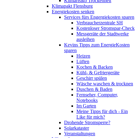
Klimarisiko Trockenheit
Klimapakt Flensburg
Energiekosten senken
Services fürs Engergiekosten sparen
Verbraucherzentrale SH
Kostenloser Stromspar-Check
Messgeräte der Stadtwerke
ausleihen
Kevins Tipps zum EnergieKosten
sparen
Heizen
Lüften
Kochen & Backen
Kühl- & Gefriergeräte
Geschirr spülen
Wäsche waschen & trocknen
Duschen & Baden
Fernseher, Computer,
Notebooks
Im Garten
Meine Tipps für dich - Ein
Like für mich?
Drohende Stromsperre?
Solarkataster
Veranstaltungen