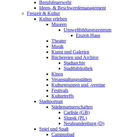
Berufsfeuerwehr
Ideen- & Beschwerdemanagement
Freizeit & Kultur
Kultur erleben
Museen
Umweltbildungszentrum
Eiszeit-Haus
Theater
Musik
Kunst und Galerien
Büchereien und Archive
Stadtarchiv
Stadtbibliothek
Kinos
Veranstaltungsstätten
Kulturgruppen und -vereine
Festivals
Kulturtreffs
Stadtportrait
Städtepartnerschaften
Carlisle (GB)
Slupsk (PL)
Neubrandenburg (D)
Spiel und Spaß
Campusbad