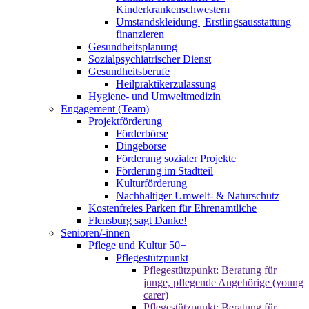
Kinderkrankenschwestern
Umstandskleidung | Erstlingsausstattung
finanzieren
Gesundheitsplanung
Sozialpsychiatrischer Dienst
Gesundheitsberufe
Heilpraktikerzulassung
Hygiene- und Umweltmedizin
Engagement (Team)
Projektförderung
Förderbörse
Dingebörse
Förderung sozialer Projekte
Förderung im Stadtteil
Kulturförderung
Nachhaltiger Umwelt- & Naturschutz
Kostenfreies Parken für Ehrenamtliche
Flensburg sagt Danke!
Senioren/-innen
Pflege und Kultur 50+
Pflegestützpunkt
Pflegestützpunkt: Beratung für
junge, pflegende Angehörige (young
carer)
Pflegestützpunkt: Beratung für