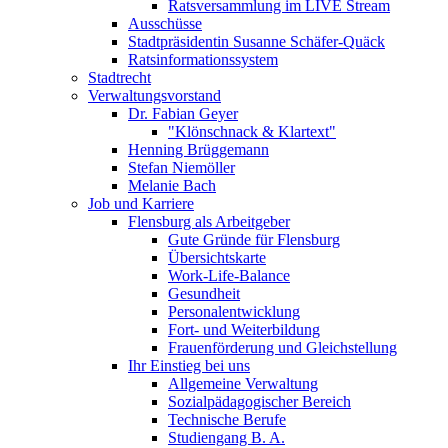
Ratsversammlung im LIVE Stream
Ausschüsse
Stadtpräsidentin Susanne Schäfer-Quäck
Ratsinformationssystem
Stadtrecht
Verwaltungsvorstand
Dr. Fabian Geyer
"Klönschnack & Klartext"
Henning Brüggemann
Stefan Niemöller
Melanie Bach
Job und Karriere
Flensburg als Arbeitgeber
Gute Gründe für Flensburg
Übersichtskarte
Work-Life-Balance
Gesundheit
Personalentwicklung
Fort- und Weiterbildung
Frauenförderung und Gleichstellung
Ihr Einstieg bei uns
Allgemeine Verwaltung
Sozialpädagogischer Bereich
Technische Berufe
Studiengang B. A.