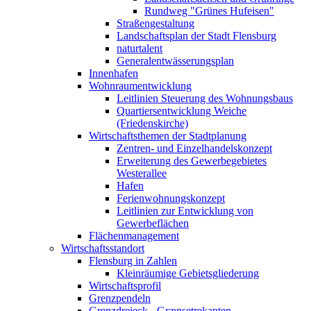
Rundweg "Grünes Hufeisen"
Straßengestaltung
Landschaftsplan der Stadt Flensburg
naturtalent
Generalentwässerungsplan
Innenhafen
Wohnraumentwicklung
Leitlinien Steuerung des Wohnungsbaus
Quartiersentwicklung Weiche
(Friedenskirche)
Wirtschaftsthemen der Stadtplanung
Zentren- und Einzelhandelskonzept
Erweiterung des Gewerbegebietes
Westerallee
Hafen
Ferienwohnungskonzept
Leitlinien zur Entwicklung von
Gewerbeflächen
Flächenmanagement
Wirtschaftsstandort
Flensburg in Zahlen
Kleinräumige Gebietsgliederung
Wirtschaftsprofil
Grenzpendeln
Grenzdreieck - Grænsetrekanten