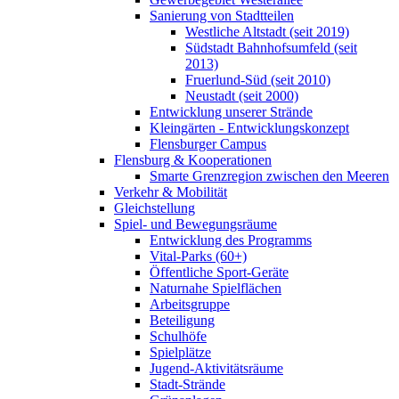
Sanierung von Stadtteilen
Westliche Altstadt (seit 2019)
Südstadt Bahnhofsumfeld (seit
2013)
Fruerlund-Süd (seit 2010)
Neustadt (seit 2000)
Entwicklung unserer Strände
Kleingärten - Entwicklungskonzept
Flensburger Campus
Flensburg & Kooperationen
Smarte Grenzregion zwischen den Meeren
Verkehr & Mobilität
Gleichstellung
Spiel- und Bewegungsräume
Entwicklung des Programms
Vital-Parks (60+)
Öffentliche Sport-Geräte
Naturnahe Spielflächen
Arbeitsgruppe
Beteiligung
Schulhöfe
Spielplätze
Jugend-Aktivitätsräume
Stadt-Strände