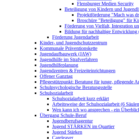
Flensburger Medien Security
Beteiligung von Kindern und Jugendl
Projektförderung "Mach was dr
Broschüre "Beteiligung" für K
Förderung von Vielfalt, Integration u
Bildung für nachhaltige Entwicklung
Förderung Jugendarbeit
Kinder- und Jugendschutzzentrum
Kommunale Präventionskette
Jugendaufbauwerk (JAW)
Jugendhilfe im Strafverfahren
Jugendhilfeplanung
Jugendzentren & Freizeiteinrichtungen
Offener Ganztag
Pflegestützpunkt: Beratung für junge, pflegende 
Schulpsychologische Beratungsstelle
Schulsozialarbeit
Schulsozialarbeit kurz erklärt
Arbeitsweise der Schulsozialarbeit (6 Säulen
Wen kann ich wo ansprechen - ein Überblic
Übergang Schule-Beruf
Jugendberufsagentur
Jugend STÄRKEN im Quartier
Jugend Stärken
Careleaver