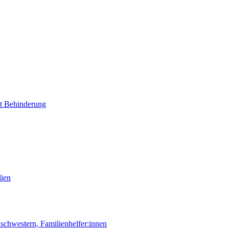
it Behinderung
lien
chwestern, Familienhelfer:innen