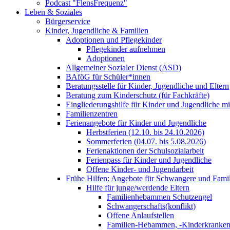
Podcast "FlensFrequenz"
Leben & Soziales
Bürgerservice
Kinder, Jugendliche & Familien
Adoptionen und Pflegekinder
Pflegekinder aufnehmen
Adoptionen
Allgemeiner Sozialer Dienst (ASD)
BAföG für Schüler*innen
Beratungsstelle für Kinder, Jugendliche und Eltern
Beratung zum Kinderschutz (für Fachkräfte)
Eingliederungshilfe für Kinder und Jugendliche m
Familienzentren
Ferienangebote für Kinder und Jugendliche
Herbstferien (12.10. bis 24.10.2026)
Sommerferien (04.07. bis 5.08.2026)
Ferienaktionen der Schulsozialarbeit
Ferienpass für Kinder und Jugendliche
Offene Kinder- und Jugendarbeit
Frühe Hilfen: Angebote für Schwangere und Fami
Hilfe für junge/werdende Eltern
Familienhebammen Schutzengel
Schwangerschafts(konflikt)
Offene Anlaufstellen
Familien-Hebammen, -Kinderkrankens