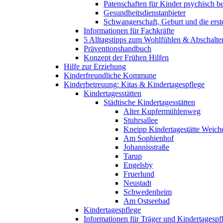
Patenschaften für Kinder psychisch bel
Gesundheitsdienstanbieter
Schwangerschaft, Geburt und die erst
Informationen für Fachkräfte
5 Alltagstipps zum Wohlfühlen & Abschalte
Präventionshandbuch
Konzept der Frühen Hilfen
Hilfe zur Erziehung
Kinderfreundliche Kommune
Kinderbetreuung: Kitas & Kindertagespflege
Kindertagesstätten
Städtische Kindertagesstätten
Alter Kupfermühlenweg
Stuhrsallee
Kneipp Kindertagestätte Weich
Am Sophienhof
Johannisstraße
Tarup
Engelsby
Fruerlund
Neustadt
Schwedenheim
Am Ostseebad
Kindertagespflege
Informationen für Träger und Kindertagespf