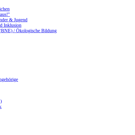
ichen
aus!"
inder & Jugend
nd Inklusion
 (BNE) / Ökologische Bildung
Angehörige
)
k