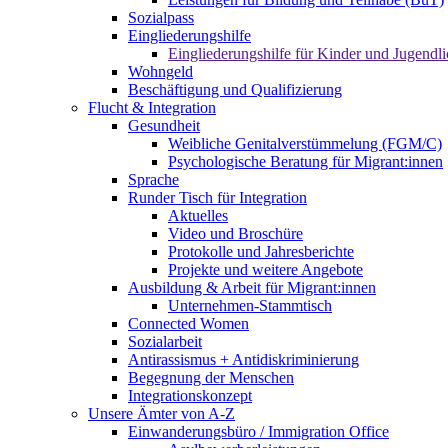
Sozialpass
Eingliederungshilfe
Eingliederungshilfe für Kinder und Jugendli
Wohngeld
Beschäftigung und Qualifizierung
Flucht & Integration
Gesundheit
Weibliche Genitalverstümmelung (FGM/C)
Psychologische Beratung für Migrant:innen
Sprache
Runder Tisch für Integration
Aktuelles
Video und Broschüre
Protokolle und Jahresberichte
Projekte und weitere Angebote
Ausbildung & Arbeit für Migrant:innen
Unternehmen-Stammtisch
Connected Women
Sozialarbeit
Antirassismus + Antidiskriminierung
Begegnung der Menschen
Integrationskonzept
Unsere Ämter von A-Z
Einwanderungsbüro / Immigration Office