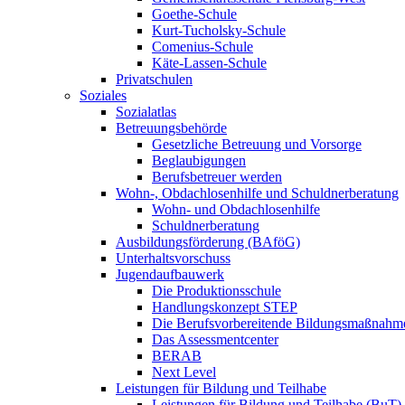
Goethe-Schule
Kurt-Tucholsky-Schule
Comenius-Schule
Käte-Lassen-Schule
Privatschulen
Soziales
Sozialatlas
Betreuungsbehörde
Gesetzliche Betreuung und Vorsorge
Beglaubigungen
Berufsbetreuer werden
Wohn-, Obdachlosenhilfe und Schuldnerberatung
Wohn- und Obdachlosenhilfe
Schuldnerberatung
Ausbildungsförderung (BAföG)
Unterhaltsvorschuss
Jugendaufbauwerk
Die Produktionsschule
Handlungskonzept STEP
Die Berufsvorbereitende Bildungsmaßnahm
Das Assessmentcenter
BERAB
Next Level
Leistungen für Bildung und Teilhabe
Leistungen für Bildung und Teilhabe (BuT)