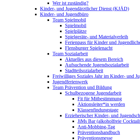
Wer ist zuständig?
Kinder- und Jugendärztlicher Dienst (KJÄD)
Kinder- und Jugendbüro
Team Spielmobil
Spielmobil
Spielplätze
Spielgeräte- und Materialverleih
Ferienpass für Kinder und Jugendlich
Flensburger Spielenacht
Team Sozialarbeit
Aktuelles aus diesem Bereich
Aufsuchende Jugendsozialarbeit
Stadtteilsozialarbeit
Freiwilliges Soziales Jahr im Kinder- und 
Jugendferienwerk
Team Prävention und Bildung
Schulbezogene Jugendarbeit
Fit für Mitbestimmung
Aktionsleiter*in werden
Klassenfindungstage
Erzieherischer Kinder- und Jugendsch
JiMs Bar (alkoholfreie Cocktail
Anti-Mobbing-Tag
Präventionshandbuch
Präventionsmesse