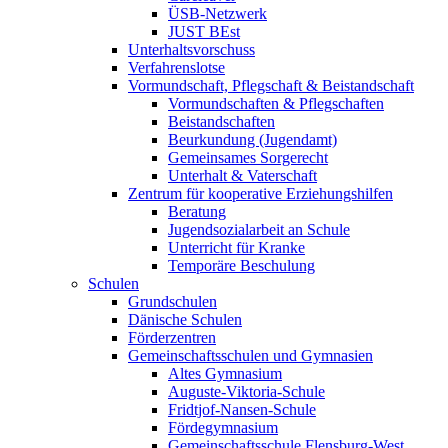
ÜSB-Netzwerk
JUST BEst
Unterhaltsvorschuss
Verfahrenslotse
Vormundschaft, Pflegschaft & Beistandschaft
Vormundschaften & Pflegschaften
Beistandschaften
Beurkundung (Jugendamt)
Gemeinsames Sorgerecht
Unterhalt & Vaterschaft
Zentrum für kooperative Erziehungshilfen
Beratung
Jugendsozialarbeit an Schule
Unterricht für Kranke
Temporäre Beschulung
Schulen
Grundschulen
Dänische Schulen
Förderzentren
Gemeinschaftsschulen und Gymnasien
Altes Gymnasium
Auguste-Viktoria-Schule
Fridtjof-Nansen-Schule
Fördegymnasium
Gemeinschaftsschule Flensburg-West