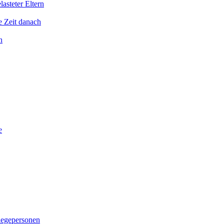
asteter Eltern
e Zeit danach
n
e
legepersonen