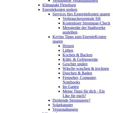
Vergangene Veranstaltungen
Klimapakt Flensburg
Energiekosten senken
Services fürs Engergiekosten sparen
Verbraucherzentrale SH
Kostenloser Stromspar-Check
Messgeräte der Stadtwerke
ausleihen
Kevins Tipps zum EnergieKosten
sparen
Heizen
Lüften
Kochen & Backen
Kühl- & Gefriergeräte
Geschirr spülen
Wäsche waschen & trocknen
Duschen & Baden
Fernseher, Computer,
Notebooks
Im Garten
Meine Tipps für dich - Ein
Like für mich?
Drohende Stromsperre?
Solarkataster
Veranstaltungen