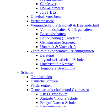
Careleaver
ÜSB-Netzwerk
JUST BEst
Unterhaltsvorschuss
Verfahrenslotse
Vormundschaft, Pflegschaft & Beistandschaft
Vormundschaften & Pflegschaften
Beistandschaften
Beurkundung (Jugendamt)
Gemeinsames Sorgerecht
Unterhalt & Vaterschaft
Zentrum für kooperative Erziehungshilfen
Beratung
Jugendsozialarbeit an Schule
Unterricht für Kranke
Temporäre Beschulung
Schulen
Grundschulen
Dänische Schulen
Förderzentren
Gemeinschaftsschulen und Gymnasien
Altes Gymnasium
Auguste-Viktoria-Schule
Fridtjof-Nansen-Schule
Fördegymnasium