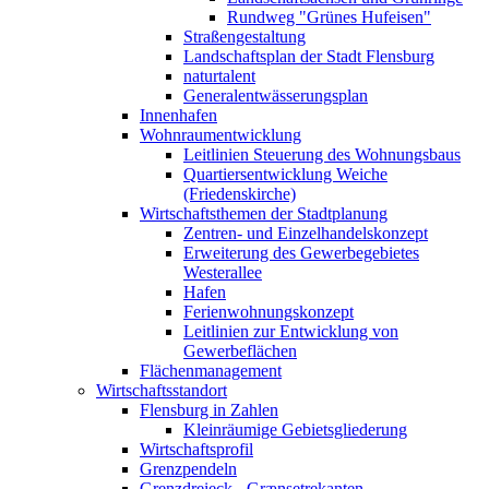
Rundweg "Grünes Hufeisen"
Straßengestaltung
Landschaftsplan der Stadt Flensburg
naturtalent
Generalentwässerungsplan
Innenhafen
Wohnraumentwicklung
Leitlinien Steuerung des Wohnungsbaus
Quartiersentwicklung Weiche
(Friedenskirche)
Wirtschaftsthemen der Stadtplanung
Zentren- und Einzelhandelskonzept
Erweiterung des Gewerbegebietes
Westerallee
Hafen
Ferienwohnungskonzept
Leitlinien zur Entwicklung von
Gewerbeflächen
Flächenmanagement
Wirtschaftsstandort
Flensburg in Zahlen
Kleinräumige Gebietsgliederung
Wirtschaftsprofil
Grenzpendeln
Grenzdreieck - Grænsetrekanten