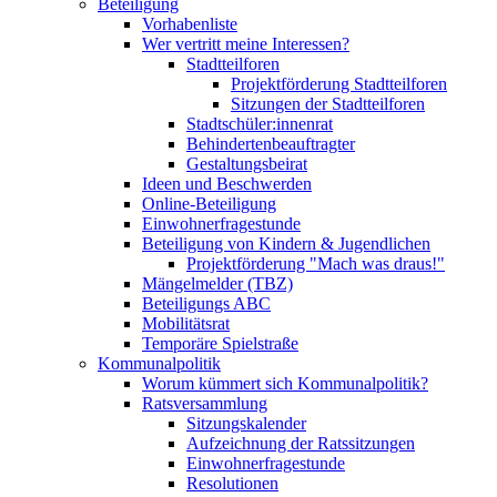
Beteiligung
Vorhabenliste
Wer vertritt meine Interessen?
Stadtteilforen
Projektförderung Stadtteilforen
Sitzungen der Stadtteilforen
Stadtschüler:innenrat
Behindertenbeauftragter
Gestaltungsbeirat
Ideen und Beschwerden
Online-Beteiligung
Einwohnerfragestunde
Beteiligung von Kindern & Jugendlichen
Projektförderung "Mach was draus!"
Mängelmelder (TBZ)
Beteiligungs ABC
Mobilitätsrat
Temporäre Spielstraße
Kommunalpolitik
Worum kümmert sich Kommunalpolitik?
Ratsversammlung
Sitzungskalender
Aufzeichnung der Ratssitzungen
Einwohnerfragestunde
Resolutionen