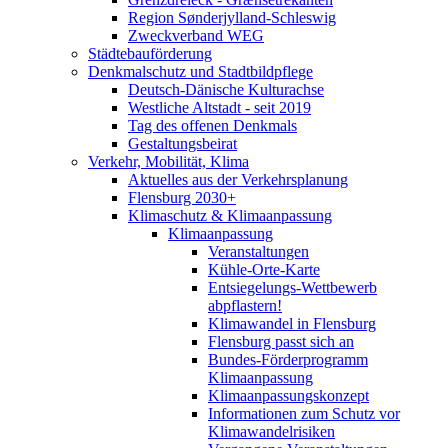
Region Sønderjylland-Schleswig
Zweckverband WEG
Städtebauförderung
Denkmalschutz und Stadtbildpflege
Deutsch-Dänische Kulturachse
Westliche Altstadt - seit 2019
Tag des offenen Denkmals
Gestaltungsbeirat
Verkehr, Mobilität, Klima
Aktuelles aus der Verkehrsplanung
Flensburg 2030+
Klimaschutz & Klimaanpassung
Klimaanpassung
Veranstaltungen
Kühle-Orte-Karte
Entsiegelungs-Wettbewerb
abpflastern!
Klimawandel in Flensburg
Flensburg passt sich an
Bundes-Förderprogramm
Klimaanpassung
Klimaanpassungskonzept
Informationen zum Schutz vor
Klimawandelrisiken