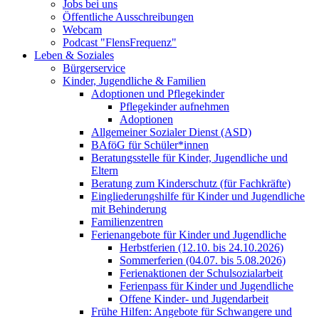
Jobs bei uns
Öffentliche Ausschreibungen
Webcam
Podcast "FlensFrequenz"
Leben & Soziales
Bürgerservice
Kinder, Jugendliche & Familien
Adoptionen und Pflegekinder
Pflegekinder aufnehmen
Adoptionen
Allgemeiner Sozialer Dienst (ASD)
BAföG für Schüler*innen
Beratungsstelle für Kinder, Jugendliche und
Eltern
Beratung zum Kinderschutz (für Fachkräfte)
Eingliederungshilfe für Kinder und Jugendliche
mit Behinderung
Familienzentren
Ferienangebote für Kinder und Jugendliche
Herbstferien (12.10. bis 24.10.2026)
Sommerferien (04.07. bis 5.08.2026)
Ferienaktionen der Schulsozialarbeit
Ferienpass für Kinder und Jugendliche
Offene Kinder- und Jugendarbeit
Frühe Hilfen: Angebote für Schwangere und