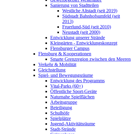
Sanierung von Stadtteilen
Westliche Altstadt (seit 2019)
Südstadt Bahnhofsumfeld (seit
2013)
Fruerlund-Süd (seit 2010)
Neustadt (seit 2000)
Entwicklung unserer Strände
Kleingärten - Entwicklungskonzept
Flensburger Campus
Flensburg & Kooperationen
Smarte Grenzregion zwischen den Meeren
Verkehr & Mobilität
Gleichstellung
Spiel- und Bewegungsräume
Entwicklung des Programms
Vital-Parks (60+)
Öffentliche Sport-Geräte
Naturnahe Spielflächen
Arbeitsgruppe
Beteiligung
Schulhöfe
Spielplätze
Jugend-Aktivitätsräume
Stadt-Strände