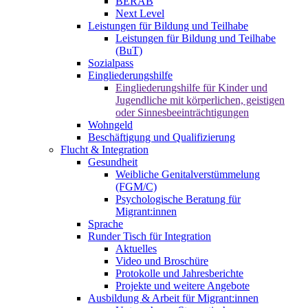
BERAB
Next Level
Leistungen für Bildung und Teilhabe
Leistungen für Bildung und Teilhabe
(BuT)
Sozialpass
Eingliederungshilfe
Eingliederungshilfe für Kinder und
Jugendliche mit körperlichen, geistigen
oder Sinnesbeeinträchtigungen
Wohngeld
Beschäftigung und Qualifizierung
Flucht & Integration
Gesundheit
Weibliche Genitalverstümmelung
(FGM/C)
Psychologische Beratung für
Migrant:innen
Sprache
Runder Tisch für Integration
Aktuelles
Video und Broschüre
Protokolle und Jahresberichte
Projekte und weitere Angebote
Ausbildung & Arbeit für Migrant:innen