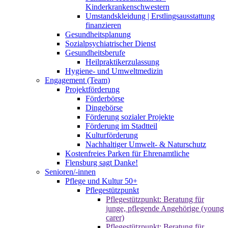
Kinderkrankenschwestern
Umstandskleidung | Erstlingsausstattung
finanzieren
Gesundheitsplanung
Sozialpsychiatrischer Dienst
Gesundheitsberufe
Heilpraktikerzulassung
Hygiene- und Umweltmedizin
Engagement (Team)
Projektförderung
Förderbörse
Dingebörse
Förderung sozialer Projekte
Förderung im Stadtteil
Kulturförderung
Nachhaltiger Umwelt- & Naturschutz
Kostenfreies Parken für Ehrenamtliche
Flensburg sagt Danke!
Senioren/-innen
Pflege und Kultur 50+
Pflegestützpunkt
Pflegestützpunkt: Beratung für
junge, pflegende Angehörige (young
carer)
Pflegestützpunkt: Beratung für