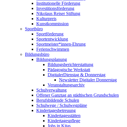
Institutionelle Förderung
Investitionsförderung
Nikolaus Reiser Stiftung
Kulturpreis
Kunstkommission
Sportbüro
Sportförderung
Sportentwicklung
Sportmeister*innen-Ehrung
Ferienschwimmen
Bildungsbüro
Bildungsplanung
Bildungsberichterstattung
Pädagogische Werkstatt
DigitalerDienstag & Donnerstag
Newsletter Digitaler Donnerstag
Veranstaltungsarchiv
Schulverwaltung
Offener Ganztag an städtischen Grundschulen
Berufsbildende Schulen
Schulwege / Schulwegpläne
Kindertagesbetreuung
Kindertagesstätten
Kindertagespflege
Jobs in Kitas