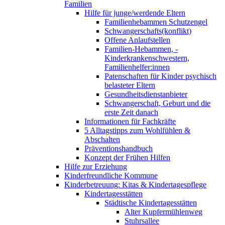
Familien
Hilfe für junge/werdende Eltern
Familienhebammen Schutzengel
Schwangerschafts(konflikt)
Offene Anlaufstellen
Familien-Hebammen, -
Kinderkrankenschwestern,
Familienhelfer:innen
Patenschaften für Kinder psychisch
belasteter Eltern
Gesundheitsdienstanbieter
Schwangerschaft, Geburt und die
erste Zeit danach
Informationen für Fachkräfte
5 Alltagstipps zum Wohlfühlen &
Abschalten
Präventionshandbuch
Konzept der Frühen Hilfen
Hilfe zur Erziehung
Kinderfreundliche Kommune
Kinderbetreuung: Kitas & Kindertagespflege
Kindertagesstätten
Städtische Kindertagesstätten
Alter Kupfermühlenweg
Stuhrsallee