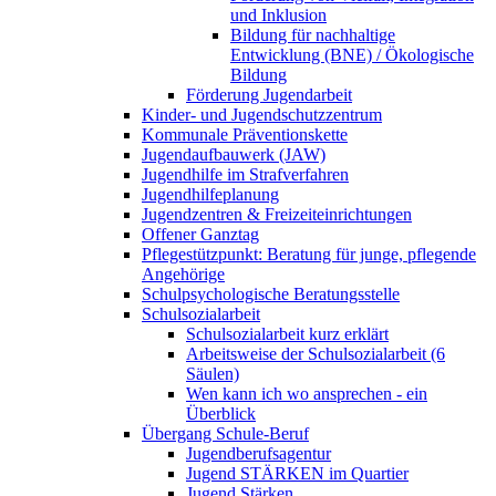
und Inklusion
Bildung für nachhaltige
Entwicklung (BNE) / Ökologische
Bildung
Förderung Jugendarbeit
Kinder- und Jugendschutzzentrum
Kommunale Präventionskette
Jugendaufbauwerk (JAW)
Jugendhilfe im Strafverfahren
Jugendhilfeplanung
Jugendzentren & Freizeiteinrichtungen
Offener Ganztag
Pflegestützpunkt: Beratung für junge, pflegende
Angehörige
Schulpsychologische Beratungsstelle
Schulsozialarbeit
Schulsozialarbeit kurz erklärt
Arbeitsweise der Schulsozialarbeit (6
Säulen)
Wen kann ich wo ansprechen - ein
Überblick
Übergang Schule-Beruf
Jugendberufsagentur
Jugend STÄRKEN im Quartier
Jugend Stärken