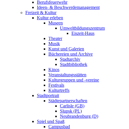
Berufsfeuerwehr
Ideen- & Beschwerdemanagement
Freizeit & Kultur
Kultur erleben
Museen
Umweltbildungszentrum
Eiszeit-Haus
Theater
Musik
Kunst und Galerien
Büchereien und Archive
Stadtarchiv
Stadtbibliothek
Kinos
Veranstaltungsstätten
Kulturgruppen und -vereine
Festivals
Kulturtreffs
Stadtportrait
Städtepartnerschaften
Carlisle (GB)
Slupsk (PL)
Neubrandenburg (D)
Spiel und Spaß
Campusbad