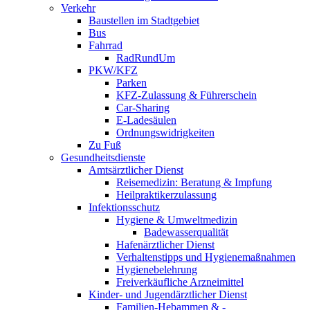
Verkehr
Baustellen im Stadtgebiet
Bus
Fahrrad
RadRundUm
PKW/KFZ
Parken
KFZ-Zulassung & Führerschein
Car-Sharing
E-Ladesäulen
Ordnungswidrigkeiten
Zu Fuß
Gesundheitsdienste
Amtsärztlicher Dienst
Reisemedizin: Beratung & Impfung
Heilpraktikerzulassung
Infektionsschutz
Hygiene & Umweltmedizin
Badewasserqualität
Hafenärztlicher Dienst
Verhaltenstipps und Hygienemaßnahmen
Hygienebelehrung
Freiverkäufliche Arzneimittel
Kinder- und Jugendärztlicher Dienst
Familien-Hebammen & -