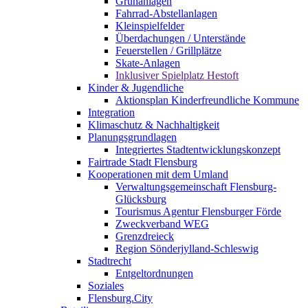
Grünanlagen
Fahrrad-Abstellanlagen
Kleinspielfelder
Überdachungen / Unterstände
Feuerstellen / Grillplätze
Skate-Anlagen
Inklusiver Spielplatz Hestoft
Kinder & Jugendliche
Aktionsplan Kinderfreundliche Kommune
Integration
Klimaschutz & Nachhaltigkeit
Planungsgrundlagen
Integriertes Stadtentwicklungskonzept
Fairtrade Stadt Flensburg
Kooperationen mit dem Umland
Verwaltungsgemeinschaft Flensburg-
Glücksburg
Tourismus Agentur Flensburger Förde
Zweckverband WEG
Grenzdreieck
Region Sönderjylland-Schleswig
Stadtrecht
Entgeltordnungen
Soziales
Flensburg.City