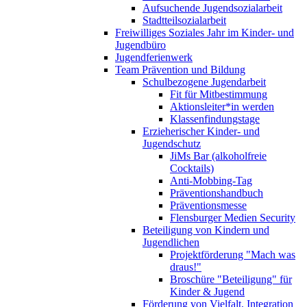
Aufsuchende Jugendsozialarbeit
Stadtteilsozialarbeit
Freiwilliges Soziales Jahr im Kinder- und
Jugendbüro
Jugendferienwerk
Team Prävention und Bildung
Schulbezogene Jugendarbeit
Fit für Mitbestimmung
Aktionsleiter*in werden
Klassenfindungstage
Erzieherischer Kinder- und
Jugendschutz
JiMs Bar (alkoholfreie
Cocktails)
Anti-Mobbing-Tag
Präventionshandbuch
Präventionsmesse
Flensburger Medien Security
Beteiligung von Kindern und
Jugendlichen
Projektförderung "Mach was
draus!"
Broschüre "Beteiligung" für
Kinder & Jugend
Förderung von Vielfalt, Integration