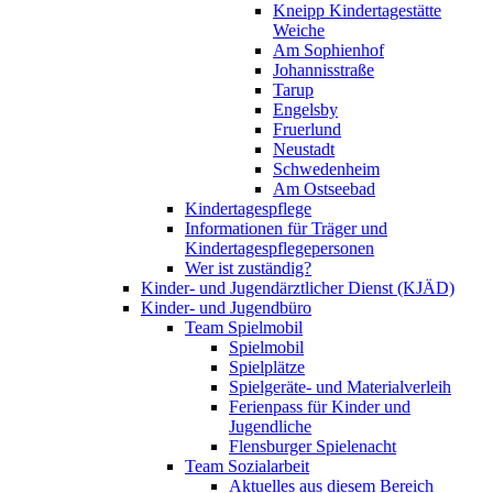
Kneipp Kindertagestätte
Weiche
Am Sophienhof
Johannisstraße
Tarup
Engelsby
Fruerlund
Neustadt
Schwedenheim
Am Ostseebad
Kindertagespflege
Informationen für Träger und
Kindertagespflegepersonen
Wer ist zuständig?
Kinder- und Jugendärztlicher Dienst (KJÄD)
Kinder- und Jugendbüro
Team Spielmobil
Spielmobil
Spielplätze
Spielgeräte- und Materialverleih
Ferienpass für Kinder und
Jugendliche
Flensburger Spielenacht
Team Sozialarbeit
Aktuelles aus diesem Bereich