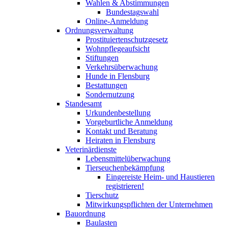
Wahlen & Abstimmungen
Bundestagswahl
Online-Anmeldung
Ordnungsverwaltung
Prostituiertenschutzgesetz
Wohnpflegeaufsicht
Stiftungen
Verkehrsüberwachung
Hunde in Flensburg
Bestattungen
Sondernutzung
Standesamt
Urkundenbestellung
Vorgeburtliche Anmeldung
Kontakt und Beratung
Heiraten in Flensburg
Veterinärdienste
Lebensmittelüberwachung
Tierseuchenbekämpfung
Eingereiste Heim- und Haustieren
registrieren!
Tierschutz
Mitwirkungspflichten der Unternehmen
Bauordnung
Baulasten