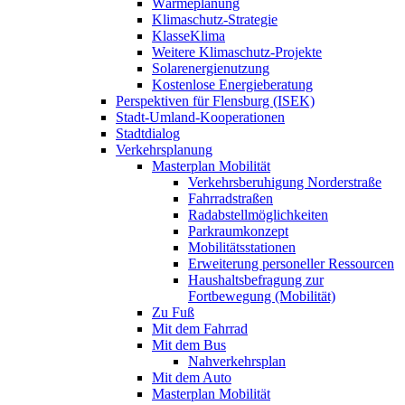
Wärmeplanung
Klimaschutz-Strategie
KlasseKlima
Weitere Klimaschutz-Projekte
Solarenergienutzung
Kostenlose Energieberatung
Perspektiven für Flensburg (ISEK)
Stadt-Umland-Kooperationen
Stadtdialog
Verkehrsplanung
Masterplan Mobilität
Verkehrsberuhigung Norderstraße
Fahrradstraßen
Radabstellmöglichkeiten
Parkraumkonzept
Mobilitätsstationen
Erweiterung personeller Ressourcen
Haushaltsbefragung zur
Fortbewegung (Mobilität)
Zu Fuß
Mit dem Fahrrad
Mit dem Bus
Nahverkehrsplan
Mit dem Auto
Masterplan Mobilität