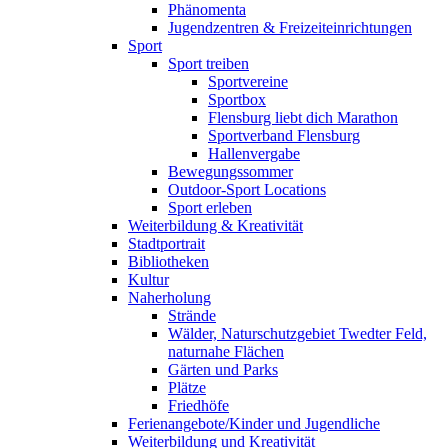
Phänomenta
Jugendzentren & Freizeiteinrichtungen
Sport
Sport treiben
Sportvereine
Sportbox
Flensburg liebt dich Marathon
Sportverband Flensburg
Hallenvergabe
Bewegungssommer
Outdoor-Sport Locations
Sport erleben
Weiterbildung & Kreativität
Stadtportrait
Bibliotheken
Kultur
Naherholung
Strände
Wälder, Naturschutzgebiet Twedter Feld,
naturnahe Flächen
Gärten und Parks
Plätze
Friedhöfe
Ferienangebote/Kinder und Jugendliche
Weiterbildung und Kreativität