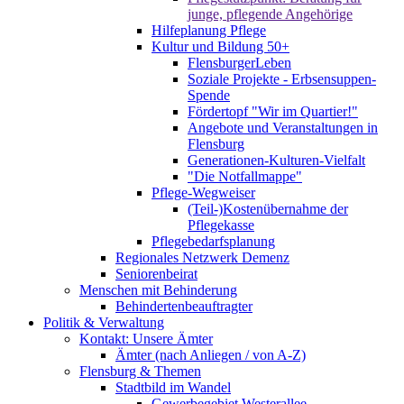
junge, pflegende Angehörige
Hilfeplanung Pflege
Kultur und Bildung 50+
FlensburgerLeben
Soziale Projekte - Erbsensuppen-
Spende
Fördertopf "Wir im Quartier!"
Angebote und Veranstaltungen in
Flensburg
Generationen-Kulturen-Vielfalt
"Die Notfallmappe"
Pflege-Wegweiser
(Teil-)Kostenübernahme der
Pflegekasse
Pflegebedarfsplanung
Regionales Netzwerk Demenz
Seniorenbeirat
Menschen mit Behinderung
Behindertenbeauftragter
Politik & Verwaltung
Kontakt: Unsere Ämter
Ämter (nach Anliegen / von A-Z)
Flensburg & Themen
Stadtbild im Wandel
Gewerbegebiet Westerallee