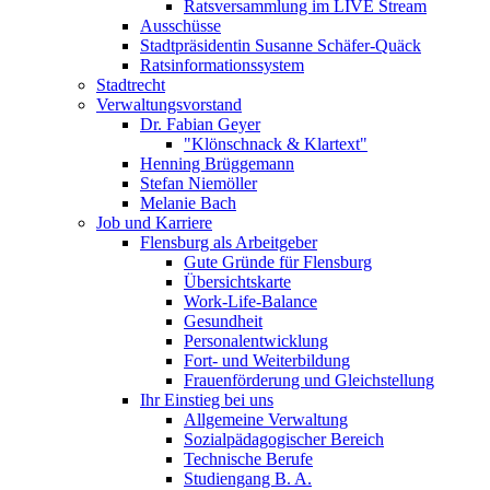
Ratsversammlung im LIVE Stream
Ausschüsse
Stadtpräsidentin Susanne Schäfer-Quäck
Ratsinformationssystem
Stadtrecht
Verwaltungsvorstand
Dr. Fabian Geyer
"Klönschnack & Klartext"
Henning Brüggemann
Stefan Niemöller
Melanie Bach
Job und Karriere
Flensburg als Arbeitgeber
Gute Gründe für Flensburg
Übersichtskarte
Work-Life-Balance
Gesundheit
Personalentwicklung
Fort- und Weiterbildung
Frauenförderung und Gleichstellung
Ihr Einstieg bei uns
Allgemeine Verwaltung
Sozialpädagogischer Bereich
Technische Berufe
Studiengang B. A.