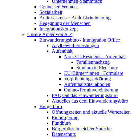
Unternehmen-Stammtisch
Connected Women
Sozialarbeit
Antirassismus + Antidiskriminierung
Begegnung der Menschen
Integrationskonzept
Unsere Ämter von A-Z
Einwanderungsbüro / Immigration Office
Asylbewerberleistungen
Aufenthalt
Non-EU-Residents - Aufenthalt
Familiennachzug
Studium in Flensburg
EU-Bürger*innen - Formulare
Verpflichtungserklärung
Aufenthaltstitel abholen
Online-Terminvereinbarung
FAQs an das Einwanderungsbüro
Aktuelles aus dem Einwanderungsbüro
Bürgerbüro
Öffnungszeiten und aktuelle Wartezeiten
Einbürgerung
Fundbüro
Bürgerbüro in leichter Sprache
Datenschutz