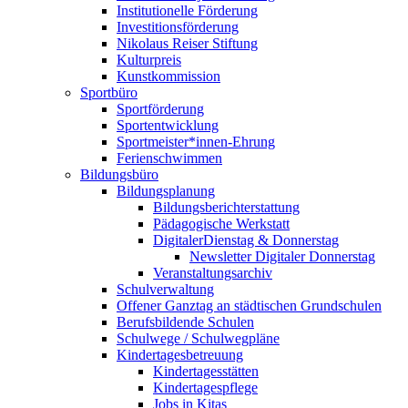
Institutionelle Förderung
Investitionsförderung
Nikolaus Reiser Stiftung
Kulturpreis
Kunstkommission
Sportbüro
Sportförderung
Sportentwicklung
Sportmeister*innen-Ehrung
Ferienschwimmen
Bildungsbüro
Bildungsplanung
Bildungsberichterstattung
Pädagogische Werkstatt
DigitalerDienstag & Donnerstag
Newsletter Digitaler Donnerstag
Veranstaltungsarchiv
Schulverwaltung
Offener Ganztag an städtischen Grundschulen
Berufsbildende Schulen
Schulwege / Schulwegpläne
Kindertagesbetreuung
Kindertagesstätten
Kindertagespflege
Jobs in Kitas