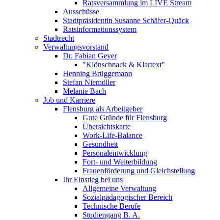
Ratsversammlung im LIVE Stream
Ausschüsse
Stadtpräsidentin Susanne Schäfer-Quäck
Ratsinformationssystem
Stadtrecht
Verwaltungsvorstand
Dr. Fabian Geyer
"Klönschnack & Klartext"
Henning Brüggemann
Stefan Niemöller
Melanie Bach
Job und Karriere
Flensburg als Arbeitgeber
Gute Gründe für Flensburg
Übersichtskarte
Work-Life-Balance
Gesundheit
Personalentwicklung
Fort- und Weiterbildung
Frauenförderung und Gleichstellung
Ihr Einstieg bei uns
Allgemeine Verwaltung
Sozialpädagogischer Bereich
Technische Berufe
Studiengang B. A.