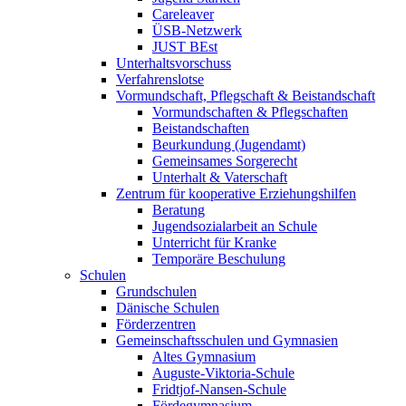
Careleaver
ÜSB-Netzwerk
JUST BEst
Unterhaltsvorschuss
Verfahrenslotse
Vormundschaft, Pflegschaft & Beistandschaft
Vormundschaften & Pflegschaften
Beistandschaften
Beurkundung (Jugendamt)
Gemeinsames Sorgerecht
Unterhalt & Vaterschaft
Zentrum für kooperative Erziehungshilfen
Beratung
Jugendsozialarbeit an Schule
Unterricht für Kranke
Temporäre Beschulung
Schulen
Grundschulen
Dänische Schulen
Förderzentren
Gemeinschaftsschulen und Gymnasien
Altes Gymnasium
Auguste-Viktoria-Schule
Fridtjof-Nansen-Schule
Fördegymnasium