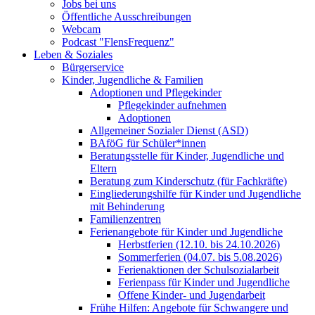
Jobs bei uns
Öffentliche Ausschreibungen
Webcam
Podcast "FlensFrequenz"
Leben & Soziales
Bürgerservice
Kinder, Jugendliche & Familien
Adoptionen und Pflegekinder
Pflegekinder aufnehmen
Adoptionen
Allgemeiner Sozialer Dienst (ASD)
BAföG für Schüler*innen
Beratungsstelle für Kinder, Jugendliche und
Eltern
Beratung zum Kinderschutz (für Fachkräfte)
Eingliederungshilfe für Kinder und Jugendliche
mit Behinderung
Familienzentren
Ferienangebote für Kinder und Jugendliche
Herbstferien (12.10. bis 24.10.2026)
Sommerferien (04.07. bis 5.08.2026)
Ferienaktionen der Schulsozialarbeit
Ferienpass für Kinder und Jugendliche
Offene Kinder- und Jugendarbeit
Frühe Hilfen: Angebote für Schwangere und