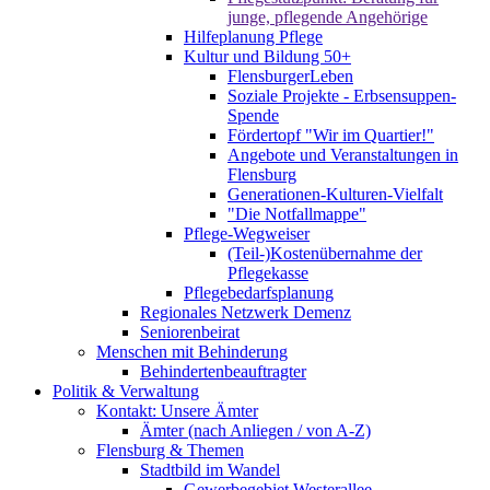
junge, pflegende Angehörige
Hilfeplanung Pflege
Kultur und Bildung 50+
FlensburgerLeben
Soziale Projekte - Erbsensuppen-
Spende
Fördertopf "Wir im Quartier!"
Angebote und Veranstaltungen in
Flensburg
Generationen-Kulturen-Vielfalt
"Die Notfallmappe"
Pflege-Wegweiser
(Teil-)Kostenübernahme der
Pflegekasse
Pflegebedarfsplanung
Regionales Netzwerk Demenz
Seniorenbeirat
Menschen mit Behinderung
Behindertenbeauftragter
Politik & Verwaltung
Kontakt: Unsere Ämter
Ämter (nach Anliegen / von A-Z)
Flensburg & Themen
Stadtbild im Wandel
Gewerbegebiet Westerallee