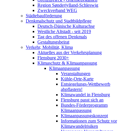
Region Sønderjylland-Schleswig
Zweckverband WEG
Städtebauförderung
Denkmalschutz und Stadtbildpflege
Deutsch-Dänische Kulturachse
Westliche Altstadt - seit 2019
Tag des offenen Denkmals
Gestaltungsbeirat
Verkehr, Mobilität, Klima
Aktuelles aus der Verkehrsplanung
Flensburg 2030+
Klimaschutz & Klimaanpassung
Klimaanpassung
Veranstaltungen
Kühle-Orte-Karte
Entsiegelungs-Wettbewerb
abpflastern!
Klimawandel in Flensburg
Flensburg passt sich an
Bundes-Förderprogramm
Klimaanpassung
Klimaanpassungskonzept
Informationen zum Schutz vor
Klimawandelrisiken