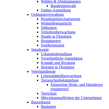
Wahlen & Abstimmungen
Bundestagswahl
Online-Anmeldung
Ordnungsverwaltung
Prostituiertenschutzgesetz
Wohnpflegeaufsicht
Stiftungen
Verkehrsüberwachung
Hunde in Flensburg
Bestattungen
Sondernutzung
Standesamt
Urkundenbestellung
Vorgeburtliche Anmeldung
Kontakt und Beratung
Heiraten in Flensburg
Veterinärdienste
Lebensmittelüberwachung
Tierseuchenbekämpfung
Eingereiste Heim- und Haustieren
registrieren!
Tierschutz
Mitwirkungspflichten der Unternehmen
Bauordnung
Baulasten