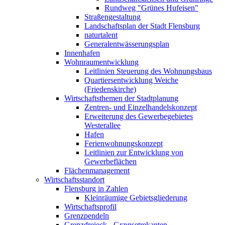
Rundweg "Grünes Hufeisen"
Straßengestaltung
Landschaftsplan der Stadt Flensburg
naturtalent
Generalentwässerungsplan
Innenhafen
Wohnraumentwicklung
Leitlinien Steuerung des Wohnungsbaus
Quartiersentwicklung Weiche
(Friedenskirche)
Wirtschaftsthemen der Stadtplanung
Zentren- und Einzelhandelskonzept
Erweiterung des Gewerbegebietes
Westerallee
Hafen
Ferienwohnungskonzept
Leitlinien zur Entwicklung von
Gewerbeflächen
Flächenmanagement
Wirtschaftsstandort
Flensburg in Zahlen
Kleinräumige Gebietsgliederung
Wirtschaftsprofil
Grenzpendeln
Grenzdreieck - Grænsetrekanten