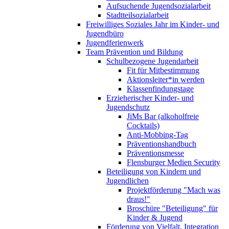
Aufsuchende Jugendsozialarbeit
Stadtteilsozialarbeit
Freiwilliges Soziales Jahr im Kinder- und
Jugendbüro
Jugendferienwerk
Team Prävention und Bildung
Schulbezogene Jugendarbeit
Fit für Mitbestimmung
Aktionsleiter*in werden
Klassenfindungstage
Erzieherischer Kinder- und
Jugendschutz
JiMs Bar (alkoholfreie
Cocktails)
Anti-Mobbing-Tag
Präventionshandbuch
Präventionsmesse
Flensburger Medien Security
Beteiligung von Kindern und
Jugendlichen
Projektförderung "Mach was
draus!"
Broschüre "Beteiligung" für
Kinder & Jugend
Förderung von Vielfalt, Integration