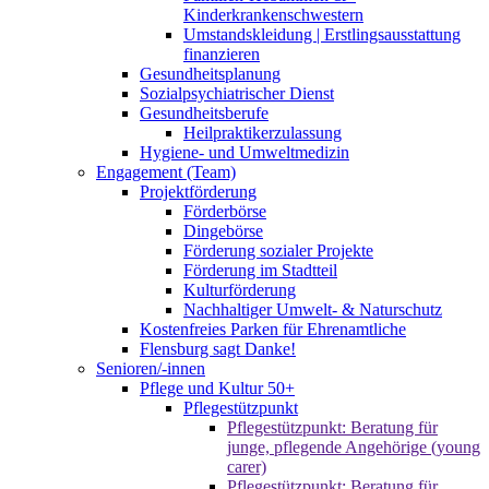
Kinderkrankenschwestern
Umstandskleidung | Erstlingsausstattung
finanzieren
Gesundheitsplanung
Sozialpsychiatrischer Dienst
Gesundheitsberufe
Heilpraktikerzulassung
Hygiene- und Umweltmedizin
Engagement (Team)
Projektförderung
Förderbörse
Dingebörse
Förderung sozialer Projekte
Förderung im Stadtteil
Kulturförderung
Nachhaltiger Umwelt- & Naturschutz
Kostenfreies Parken für Ehrenamtliche
Flensburg sagt Danke!
Senioren/-innen
Pflege und Kultur 50+
Pflegestützpunkt
Pflegestützpunkt: Beratung für
junge, pflegende Angehörige (young
carer)
Pflegestützpunkt: Beratung für