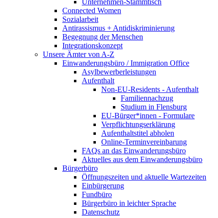
Unternehmen-Stammtisch
Connected Women
Sozialarbeit
Antirassismus + Antidiskriminierung
Begegnung der Menschen
Integrationskonzept
Unsere Ämter von A-Z
Einwanderungsbüro / Immigration Office
Asylbewerberleistungen
Aufenthalt
Non-EU-Residents - Aufenthalt
Familiennachzug
Studium in Flensburg
EU-Bürger*innen - Formulare
Verpflichtungserklärung
Aufenthaltstitel abholen
Online-Terminvereinbarung
FAQs an das Einwanderungsbüro
Aktuelles aus dem Einwanderungsbüro
Bürgerbüro
Öffnungszeiten und aktuelle Wartezeiten
Einbürgerung
Fundbüro
Bürgerbüro in leichter Sprache
Datenschutz