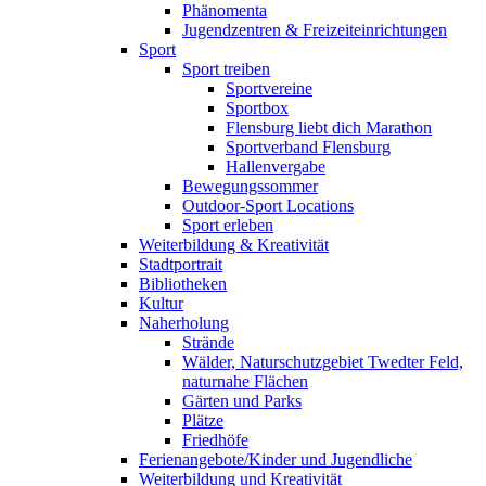
Phänomenta
Jugendzentren & Freizeiteinrichtungen
Sport
Sport treiben
Sportvereine
Sportbox
Flensburg liebt dich Marathon
Sportverband Flensburg
Hallenvergabe
Bewegungssommer
Outdoor-Sport Locations
Sport erleben
Weiterbildung & Kreativität
Stadtportrait
Bibliotheken
Kultur
Naherholung
Strände
Wälder, Naturschutzgebiet Twedter Feld,
naturnahe Flächen
Gärten und Parks
Plätze
Friedhöfe
Ferienangebote/Kinder und Jugendliche
Weiterbildung und Kreativität