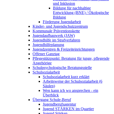
und Inklusion
Bildung für nachhaltige
Entwicklung (BNE) / Ökologische
Bildung
Förderung Jugendarbeit
Kinder- und Jugendschutzzentrum
Kommunale Präventionskette
Jugendaufbauwerk (JAW)
Jugendhilfe im Strafverfahren
Jugendhilfeplanung
Jugendzentren & Freizeiteinrichtungen
Offener Ganztag
Pflegestützpunkt: Beratung für junge, pflegende
Angehörige
Schulpsychologische Beratungsstelle
Schulsozialarbeit
Schulsozialarbeit kurz erklärt
Arbeitsweise der Schulsozialarbeit (6
Säulen)
Wen kann ich wo ansprechen - ein
Überblick
Übergang Schule-Beruf
Jugendberufsagentur
Jugend STÄRKEN im Quartier
Jugend Stärken