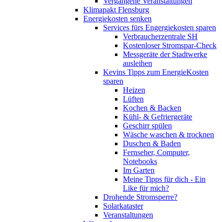
Vergangene Veranstaltungen
Klimapakt Flensburg
Energiekosten senken
Services fürs Engergiekosten sparen
Verbraucherzentrale SH
Kostenloser Stromspar-Check
Messgeräte der Stadtwerke
ausleihen
Kevins Tipps zum EnergieKosten
sparen
Heizen
Lüften
Kochen & Backen
Kühl- & Gefriergeräte
Geschirr spülen
Wäsche waschen & trocknen
Duschen & Baden
Fernseher, Computer,
Notebooks
Im Garten
Meine Tipps für dich - Ein
Like für mich?
Drohende Stromsperre?
Solarkataster
Veranstaltungen