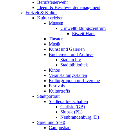
Berufsfeuerwehr
Ideen- & Beschwerdemanagement
Freizeit & Kultur
Kultur erleben
Museen
Umweltbildungszentrum
Eiszeit-Haus
Theater
Musik
Kunst und Galerien
Büchereien und Archive
Stadtarchiv
Stadtbibliothek
Kinos
Veranstaltungsstätten
Kulturgruppen und -vereine
Festivals
Kulturtreffs
Stadtportrait
Städtepartnerschaften
Carlisle (GB)
Slupsk (PL)
Neubrandenburg (D)
Spiel und Spaß
Campusbad