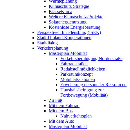
Wärmeplanung
Klimaschutz-Strategie
KlasseKlima
Weitere Klimaschutz-Projekte
Solarenergienutzung
Kostenlose Energieberatung
Perspektiven für Flensburg (ISEK)
Stadt-Umland-Kooperationen
Stadtdialog
Verkehrsplanung
Masterplan Mobilität
Verkehrsberuhigung Norderstraße
Fahrradstraßen
Radabstellmöglichkeiten
Parkraumkonzept
Mobilitätsstationen
Erweiterung personeller Ressourcen
Haushaltsbefragung zur
Fortbewegung (Mobilität)
Zu Fuß
Mit dem Fahrrad
Mit dem Bus
Nahverkehrsplan
Mit dem Auto
Masterplan Mobilität