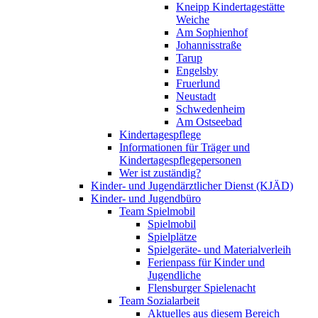
Kneipp Kindertagestätte
Weiche
Am Sophienhof
Johannisstraße
Tarup
Engelsby
Fruerlund
Neustadt
Schwedenheim
Am Ostseebad
Kindertagespflege
Informationen für Träger und
Kindertagespflegepersonen
Wer ist zuständig?
Kinder- und Jugendärztlicher Dienst (KJÄD)
Kinder- und Jugendbüro
Team Spielmobil
Spielmobil
Spielplätze
Spielgeräte- und Materialverleih
Ferienpass für Kinder und
Jugendliche
Flensburger Spielenacht
Team Sozialarbeit
Aktuelles aus diesem Bereich