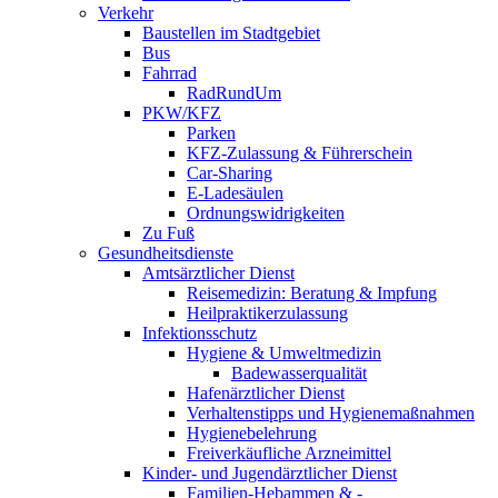
Verkehr
Baustellen im Stadtgebiet
Bus
Fahrrad
RadRundUm
PKW/KFZ
Parken
KFZ-Zulassung & Führerschein
Car-Sharing
E-Ladesäulen
Ordnungswidrigkeiten
Zu Fuß
Gesundheitsdienste
Amtsärztlicher Dienst
Reisemedizin: Beratung & Impfung
Heilpraktikerzulassung
Infektionsschutz
Hygiene & Umweltmedizin
Badewasserqualität
Hafenärztlicher Dienst
Verhaltenstipps und Hygienemaßnahmen
Hygienebelehrung
Freiverkäufliche Arzneimittel
Kinder- und Jugendärztlicher Dienst
Familien-Hebammen & -