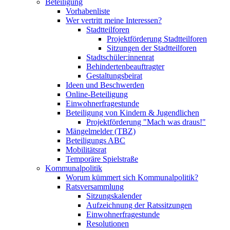
Beteiligung
Vorhabenliste
Wer vertritt meine Interessen?
Stadtteilforen
Projektförderung Stadtteilforen
Sitzungen der Stadtteilforen
Stadtschüler:innenrat
Behindertenbeauftragter
Gestaltungsbeirat
Ideen und Beschwerden
Online-Beteiligung
Einwohnerfragestunde
Beteiligung von Kindern & Jugendlichen
Projektförderung "Mach was draus!"
Mängelmelder (TBZ)
Beteiligungs ABC
Mobilitätsrat
Temporäre Spielstraße
Kommunalpolitik
Worum kümmert sich Kommunalpolitik?
Ratsversammlung
Sitzungskalender
Aufzeichnung der Ratssitzungen
Einwohnerfragestunde
Resolutionen