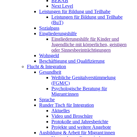
BERAB
Next Level
Leistungen für Bildung und Teilhabe
Leistungen für Bildung und Teilhabe
(BuT)
Sozialpass
Eingliederungshilfe
Eingliederungshilfe für Kinder und
Jugendliche mit körperlichen, geistigen
oder Sinnesbeeinträchtigungen
Wohngeld
Beschäftigung und Qualifizierung
Flucht & Integration
Gesundheit
Weibliche Genitalverstümmelung
(FGM/C)
Psychologische Beratung für
Migrant:innen
Sprache
Runder Tisch für Integration
Aktuelles
Video und Broschüre
Protokolle und Jahresberichte
Projekte und weitere Angebote
Ausbildung & Arbeit für Migrant:innen