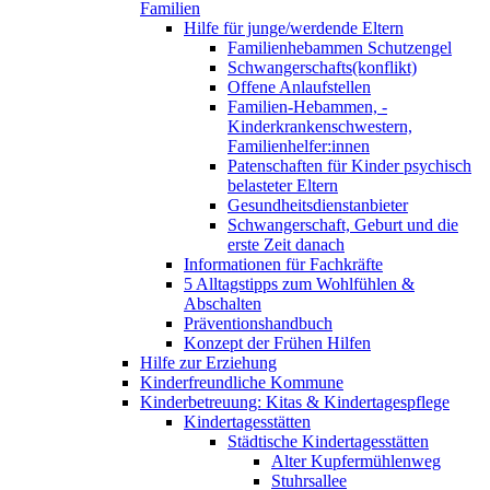
Familien
Hilfe für junge/werdende Eltern
Familienhebammen Schutzengel
Schwangerschafts(konflikt)
Offene Anlaufstellen
Familien-Hebammen, -
Kinderkrankenschwestern,
Familienhelfer:innen
Patenschaften für Kinder psychisch
belasteter Eltern
Gesundheitsdienstanbieter
Schwangerschaft, Geburt und die
erste Zeit danach
Informationen für Fachkräfte
5 Alltagstipps zum Wohlfühlen &
Abschalten
Präventionshandbuch
Konzept der Frühen Hilfen
Hilfe zur Erziehung
Kinderfreundliche Kommune
Kinderbetreuung: Kitas & Kindertagespflege
Kindertagesstätten
Städtische Kindertagesstätten
Alter Kupfermühlenweg
Stuhrsallee