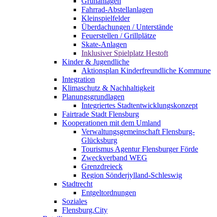
Grünanlagen
Fahrrad-Abstellanlagen
Kleinspielfelder
Überdachungen / Unterstände
Feuerstellen / Grillplätze
Skate-Anlagen
Inklusiver Spielplatz Hestoft
Kinder & Jugendliche
Aktionsplan Kinderfreundliche Kommune
Integration
Klimaschutz & Nachhaltigkeit
Planungsgrundlagen
Integriertes Stadtentwicklungskonzept
Fairtrade Stadt Flensburg
Kooperationen mit dem Umland
Verwaltungsgemeinschaft Flensburg-
Glücksburg
Tourismus Agentur Flensburger Förde
Zweckverband WEG
Grenzdreieck
Region Sönderjylland-Schleswig
Stadtrecht
Entgeltordnungen
Soziales
Flensburg.City