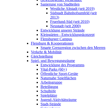
Sanierung von Stadtteilen
Westliche Altstadt (seit 2019)
Südstadt Bahnhofsumfeld (seit
2013)
Fruerlund-Süd (seit 2010)
Neustadt (seit 2000)
Entwicklung unserer Strände
Kleingärten - Entwicklungskonzept
Flensburger Campus
Flensburg & Kooperationen
Smarte Grenzregion zwischen den Meeren
Verkehr & Mobilität
Gleichstellung
Spiel- und Bewegungsräume
Entwicklung des Programms
Vital-Parks (60+)
Öffentliche Sport-Geräte
Naturnahe Spielflächen
Arbeitsgruppe
Beteiligung
Schulhöfe
Spielplätze
Jugend-Aktivitätsräume
Stadt-Strände