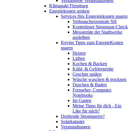
Vergangene Veranstaltungen
Klimapakt Flensburg
Energiekosten senken
Services fürs Engergiekosten sparen
Verbraucherzentrale SH
Kostenloser Stromspar-Check
Messgeräte der Stadtwerke
ausleihen
Kevins Tipps zum EnergieKosten
sparen
Heizen
Lüften
Kochen & Backen
Kühl- & Gefriergeräte
Geschirr spülen
Wäsche waschen & trocknen
Duschen & Baden
Fernseher, Computer,
Notebooks
Im Garten
Meine Tipps für dich - Ein
Like für mich?
Drohende Stromsperre?
Solarkataster
Veranstaltungen