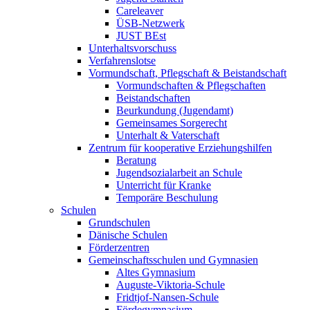
Careleaver
ÜSB-Netzwerk
JUST BEst
Unterhaltsvorschuss
Verfahrenslotse
Vormundschaft, Pflegschaft & Beistandschaft
Vormundschaften & Pflegschaften
Beistandschaften
Beurkundung (Jugendamt)
Gemeinsames Sorgerecht
Unterhalt & Vaterschaft
Zentrum für kooperative Erziehungshilfen
Beratung
Jugendsozialarbeit an Schule
Unterricht für Kranke
Temporäre Beschulung
Schulen
Grundschulen
Dänische Schulen
Förderzentren
Gemeinschaftsschulen und Gymnasien
Altes Gymnasium
Auguste-Viktoria-Schule
Fridtjof-Nansen-Schule
Fördegymnasium