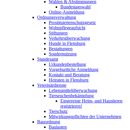
Wahlen & Abstimmungen
Bundestagswahl
Online-Anmeldung
Ordnungsverwaltung
Prostituiertenschutzgesetz
Wohnpflegeaufsicht
Stiftungen
Verkehrsüberwachung
Hunde in Flensburg
Bestattungen
Sondernutzung
Standesamt
Urkundenbestellung
Vorgeburtliche Anmeldung
Kontakt und Beratung
Heiraten in Flensburg
Veterinärdienste
Lebensmittelüberwachung
Tierseuchenbekämpfung
Eingereiste Heim- und Haustieren
registrieren!
Tierschutz
Mitwirkungspflichten der Unternehmen
Bauordnung
Baulasten