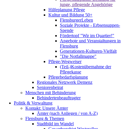
junge, pflegende Angehörige
Hilfeplanung Pflege
Kultur und Bildung 50+
FlensburgerLeben
Soziale Projekte - Erbsensuppen-
Spende
Fördertopf "Wir im Quartier!"
Angebote und Veranstaltungen in
Flensburg
Generationen-Kulturen-Vielfalt
"Die Notfallmappe"
Pflege-Wegweiser
(Teil-)Kostenübernahme der
Pflegekasse
Pflegebedarfsplanung
Regionales Netzwerk Demenz
Seniorenbeirat
Menschen mit Behinderung
Behindertenbeauftragter
Politik & Verwaltung
Kontakt: Unsere Ämter
Ämter (nach Anliegen / von A-Z)
Flensburg & Themen
Stadtbild im Wandel
Gewerbegebiet Westerallee