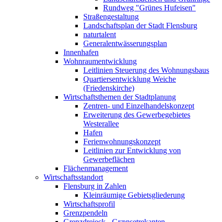
Rundweg "Grünes Hufeisen"
Straßengestaltung
Landschaftsplan der Stadt Flensburg
naturtalent
Generalentwässerungsplan
Innenhafen
Wohnraumentwicklung
Leitlinien Steuerung des Wohnungsbaus
Quartiersentwicklung Weiche
(Friedenskirche)
Wirtschaftsthemen der Stadtplanung
Zentren- und Einzelhandelskonzept
Erweiterung des Gewerbegebietes
Westerallee
Hafen
Ferienwohnungskonzept
Leitlinien zur Entwicklung von
Gewerbeflächen
Flächenmanagement
Wirtschaftsstandort
Flensburg in Zahlen
Kleinräumige Gebietsgliederung
Wirtschaftsprofil
Grenzpendeln
Grenzdreieck - Grænsetrekanten