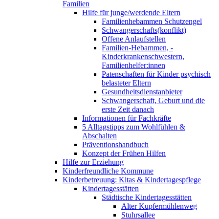
Familien
Hilfe für junge/werdende Eltern
Familienhebammen Schutzengel
Schwangerschafts(konflikt)
Offene Anlaufstellen
Familien-Hebammen, -
Kinderkrankenschwestern,
Familienhelfer:innen
Patenschaften für Kinder psychisch
belasteter Eltern
Gesundheitsdienstanbieter
Schwangerschaft, Geburt und die
erste Zeit danach
Informationen für Fachkräfte
5 Alltagstipps zum Wohlfühlen &
Abschalten
Präventionshandbuch
Konzept der Frühen Hilfen
Hilfe zur Erziehung
Kinderfreundliche Kommune
Kinderbetreuung: Kitas & Kindertagespflege
Kindertagesstätten
Städtische Kindertagesstätten
Alter Kupfermühlenweg
Stuhrsallee