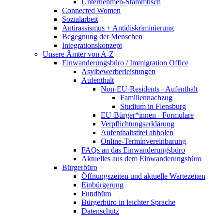
Unternehmen-Stammtisch
Connected Women
Sozialarbeit
Antirassismus + Antidiskriminierung
Begegnung der Menschen
Integrationskonzept
Unsere Ämter von A-Z
Einwanderungsbüro / Immigration Office
Asylbewerberleistungen
Aufenthalt
Non-EU-Residents - Aufenthalt
Familiennachzug
Studium in Flensburg
EU-Bürger*innen - Formulare
Verpflichtungserklärung
Aufenthaltstitel abholen
Online-Terminvereinbarung
FAQs an das Einwanderungsbüro
Aktuelles aus dem Einwanderungsbüro
Bürgerbüro
Öffnungszeiten und aktuelle Wartezeiten
Einbürgerung
Fundbüro
Bürgerbüro in leichter Sprache
Datenschutz