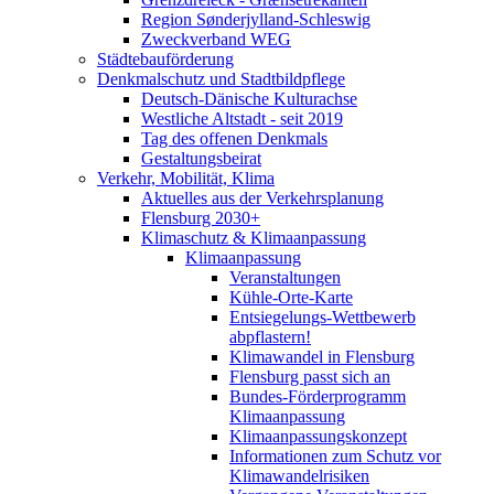
Region Sønderjylland-Schleswig
Zweckverband WEG
Städtebauförderung
Denkmalschutz und Stadtbildpflege
Deutsch-Dänische Kulturachse
Westliche Altstadt - seit 2019
Tag des offenen Denkmals
Gestaltungsbeirat
Verkehr, Mobilität, Klima
Aktuelles aus der Verkehrsplanung
Flensburg 2030+
Klimaschutz & Klimaanpassung
Klimaanpassung
Veranstaltungen
Kühle-Orte-Karte
Entsiegelungs-Wettbewerb
abpflastern!
Klimawandel in Flensburg
Flensburg passt sich an
Bundes-Förderprogramm
Klimaanpassung
Klimaanpassungskonzept
Informationen zum Schutz vor
Klimawandelrisiken