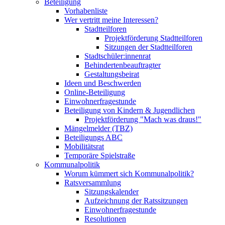
Beteiligung
Vorhabenliste
Wer vertritt meine Interessen?
Stadtteilforen
Projektförderung Stadtteilforen
Sitzungen der Stadtteilforen
Stadtschüler:innenrat
Behindertenbeauftragter
Gestaltungsbeirat
Ideen und Beschwerden
Online-Beteiligung
Einwohnerfragestunde
Beteiligung von Kindern & Jugendlichen
Projektförderung "Mach was draus!"
Mängelmelder (TBZ)
Beteiligungs ABC
Mobilitätsrat
Temporäre Spielstraße
Kommunalpolitik
Worum kümmert sich Kommunalpolitik?
Ratsversammlung
Sitzungskalender
Aufzeichnung der Ratssitzungen
Einwohnerfragestunde
Resolutionen