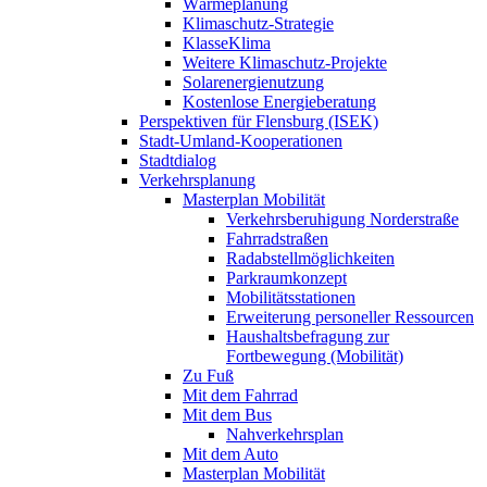
Wärmeplanung
Klimaschutz-Strategie
KlasseKlima
Weitere Klimaschutz-Projekte
Solarenergienutzung
Kostenlose Energieberatung
Perspektiven für Flensburg (ISEK)
Stadt-Umland-Kooperationen
Stadtdialog
Verkehrsplanung
Masterplan Mobilität
Verkehrsberuhigung Norderstraße
Fahrradstraßen
Radabstellmöglichkeiten
Parkraumkonzept
Mobilitätsstationen
Erweiterung personeller Ressourcen
Haushaltsbefragung zur
Fortbewegung (Mobilität)
Zu Fuß
Mit dem Fahrrad
Mit dem Bus
Nahverkehrsplan
Mit dem Auto
Masterplan Mobilität