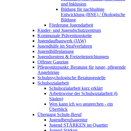
und Inklusion
Bildung für nachhaltige
Entwicklung (BNE) / Ökologische
Bildung
Förderung Jugendarbeit
Kinder- und Jugendschutzzentrum
Kommunale Präventionskette
Jugendaufbauwerk (JAW)
Jugendhilfe im Strafverfahren
Jugendhilfeplanung
Jugendzentren & Freizeiteinrichtungen
Offener Ganztag
Pflegestützpunkt: Beratung für junge, pflegende
Angehörige
Schulpsychologische Beratungsstelle
Schulsozialarbeit
Schulsozialarbeit kurz erklärt
Arbeitsweise der Schulsozialarbeit (6
Säulen)
Wen kann ich wo ansprechen - ein
Überblick
Übergang Schule-Beruf
Jugendberufsagentur
Jugend STÄRKEN im Quartier
Jugend Stärken