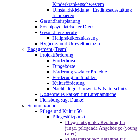
Kinderkrankenschwestern
Umstandskleidung | Erstlingsausstattung
finanzieren
Gesundheitsplanung
Sozialpsychiatrischer Dienst
Gesundheitsberufe
Heilpraktikerzulassung
Hygiene- und Umweltmedizin
Engagement (Team)
Projektförderung
Förderbörse
Dingebörse
Förderung sozialer Projekte
Förderung im Stadtteil
Kulturförderung
Nachhaltiger Umwelt- & Naturschutz
Kostenfreies Parken für Ehrenamtliche
Flensburg sagt Danke!
Senioren/-innen
Pflege und Kultur 50+
Pflegestützpunkt
Pflegestützpunkt: Beratung für
junge, pflegende Angehörige (young
carer)
Pflegestützpunkt: Beratung für