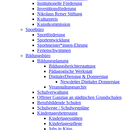
Institutionelle Förderung
Investitionsförderung
Nikolaus Reiser Stiftung
Kulturpreis
Kunstkommission
Sportbüro
Sportförderung
Sportentwicklung
Sportmeister*innen-Ehrung
Ferienschwimmen
Bildungsbüro
Bildungsplanung
Bildungsberichterstattung
Pädagogische Werkstatt
DigitalerDienstag & Donnerstag
Newsletter Digitaler Donnerstag
Veranstaltungsarchiv
Schulverwaltung
Offener Ganztag an städtischen Grundschulen
Berufsbildende Schulen
Schulwege / Schulwegpläne
Kindertagesbetreuung
Kindertagesstätten
Kindertagespflege
Jobs in Kitas