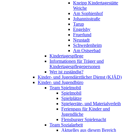
Kneipp Kindertagestätte
Weiche
Am Sophienhof
Johannisstraße
Tarup
Engelsby
Fruerlund
Neustadt
Schwedenheim
Am Ostseebad
Kindertagespflege
Informationen für Träger und
Kindertagespflegepersonen
Wer ist zuständig?
Kinder- und Jugendärztlicher Dienst (KJÄD)
Kinder- und Jugendbüro
Team Spielmobil
Spielmobil
Spielplätze
Spielgeräte- und Materialverleih
Ferienpass für Kinder und
Jugendliche
Flensburger Spielenacht
Team Sozialarbeit
Aktuelles aus diesem Bereich