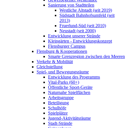
Sanierung von Stadtteilen
Westliche Altstadt (seit 2019)
Südstadt Bahnhofsumfeld (seit
2013)
Fruerlund-Süd (seit 2010)
Neustadt (seit 2000)
Entwicklung unserer Strände
Kleingärten - Entwicklungskonzept
Flensburger Campus
Flensburg & Kooperationen
Smarte Grenzregion zwischen den Meeren
Verkehr & Mobilität
Gleichstellung
Spiel- und Bewegungsräume
Entwicklung des Programms
Vital-Parks (60+)
Öffentliche Sport-Geräte
Naturnahe Spielflächen
Arbeitsgruppe
Beteiligung
Schulhöfe
Spielplätze
Jugend-Aktivitätsräume
Stadt-Strände