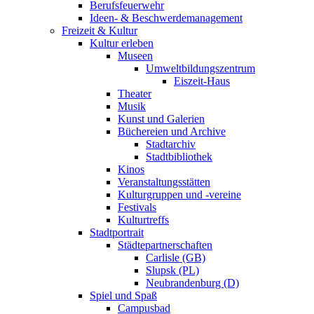
Berufsfeuerwehr
Ideen- & Beschwerdemanagement
Freizeit & Kultur
Kultur erleben
Museen
Umweltbildungszentrum
Eiszeit-Haus
Theater
Musik
Kunst und Galerien
Büchereien und Archive
Stadtarchiv
Stadtbibliothek
Kinos
Veranstaltungsstätten
Kulturgruppen und -vereine
Festivals
Kulturtreffs
Stadtportrait
Städtepartnerschaften
Carlisle (GB)
Slupsk (PL)
Neubrandenburg (D)
Spiel und Spaß
Campusbad