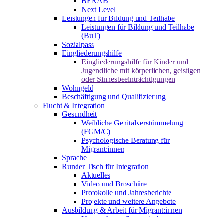
BERAB
Next Level
Leistungen für Bildung und Teilhabe
Leistungen für Bildung und Teilhabe
(BuT)
Sozialpass
Eingliederungshilfe
Eingliederungshilfe für Kinder und
Jugendliche mit körperlichen, geistigen
oder Sinnesbeeinträchtigungen
Wohngeld
Beschäftigung und Qualifizierung
Flucht & Integration
Gesundheit
Weibliche Genitalverstümmelung
(FGM/C)
Psychologische Beratung für
Migrant:innen
Sprache
Runder Tisch für Integration
Aktuelles
Video und Broschüre
Protokolle und Jahresberichte
Projekte und weitere Angebote
Ausbildung & Arbeit für Migrant:innen