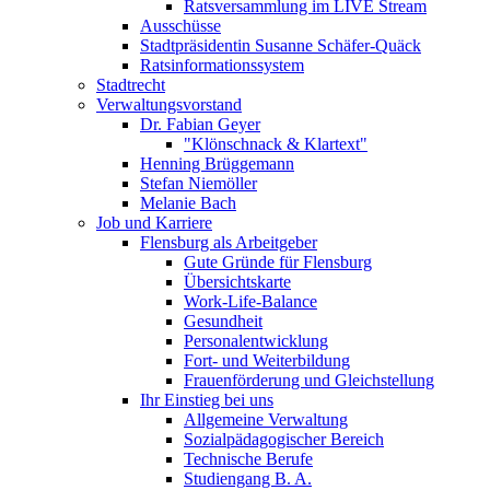
Ratsversammlung im LIVE Stream
Ausschüsse
Stadtpräsidentin Susanne Schäfer-Quäck
Ratsinformationssystem
Stadtrecht
Verwaltungsvorstand
Dr. Fabian Geyer
"Klönschnack & Klartext"
Henning Brüggemann
Stefan Niemöller
Melanie Bach
Job und Karriere
Flensburg als Arbeitgeber
Gute Gründe für Flensburg
Übersichtskarte
Work-Life-Balance
Gesundheit
Personalentwicklung
Fort- und Weiterbildung
Frauenförderung und Gleichstellung
Ihr Einstieg bei uns
Allgemeine Verwaltung
Sozialpädagogischer Bereich
Technische Berufe
Studiengang B. A.