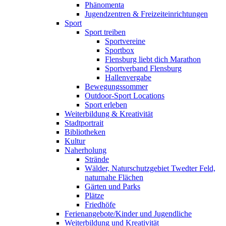
Phänomenta
Jugendzentren & Freizeiteinrichtungen
Sport
Sport treiben
Sportvereine
Sportbox
Flensburg liebt dich Marathon
Sportverband Flensburg
Hallenvergabe
Bewegungssommer
Outdoor-Sport Locations
Sport erleben
Weiterbildung & Kreativität
Stadtportrait
Bibliotheken
Kultur
Naherholung
Strände
Wälder, Naturschutzgebiet Twedter Feld,
naturnahe Flächen
Gärten und Parks
Plätze
Friedhöfe
Ferienangebote/Kinder und Jugendliche
Weiterbildung und Kreativität