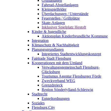
Grünanlagen
Fahrrad-Abstellanlagen
Kleinspielfelder
Überdachungen / Unterstände
Feuerstellen / Grillplätze
Skate-Anlagen
Inklusiver Spielplatz Hestoft
Kinder & Jugendliche
Aktionsplan Kinderfreundliche Kommune
Integration
Klimaschutz & Nachhaltigkeit
Planungsgrundlagen
Integriertes Stadtentwicklungskonzept
Fairtrade Stadt Flensburg
Kooperationen mit dem Umland
Verwaltungsgemeinschaft Flensburg-
Glücksburg
Tourismus Agentur Flensburger Förde
Zweckverband WEG
Grenzdreieck
Region Sönderjylland-Schleswig
Stadtrecht
Entgeltordnungen
Soziales
Flensburg.City