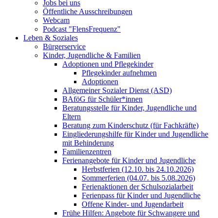
Jobs bei uns
Öffentliche Ausschreibungen
Webcam
Podcast "FlensFrequenz"
Leben & Soziales
Bürgerservice
Kinder, Jugendliche & Familien
Adoptionen und Pflegekinder
Pflegekinder aufnehmen
Adoptionen
Allgemeiner Sozialer Dienst (ASD)
BAföG für Schüler*innen
Beratungsstelle für Kinder, Jugendliche und
Eltern
Beratung zum Kinderschutz (für Fachkräfte)
Eingliederungshilfe für Kinder und Jugendliche
mit Behinderung
Familienzentren
Ferienangebote für Kinder und Jugendliche
Herbstferien (12.10. bis 24.10.2026)
Sommerferien (04.07. bis 5.08.2026)
Ferienaktionen der Schulsozialarbeit
Ferienpass für Kinder und Jugendliche
Offene Kinder- und Jugendarbeit
Frühe Hilfen: Angebote für Schwangere und