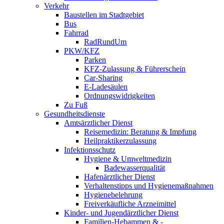
Verkehr
Baustellen im Stadtgebiet
Bus
Fahrrad
RadRundUm
PKW/KFZ
Parken
KFZ-Zulassung & Führerschein
Car-Sharing
E-Ladesäulen
Ordnungswidrigkeiten
Zu Fuß
Gesundheitsdienste
Amtsärztlicher Dienst
Reisemedizin: Beratung & Impfung
Heilpraktikerzulassung
Infektionsschutz
Hygiene & Umweltmedizin
Badewasserqualität
Hafenärztlicher Dienst
Verhaltenstipps und Hygienemaßnahmen
Hygienebelehrung
Freiverkäufliche Arzneimittel
Kinder- und Jugendärztlicher Dienst
Familien-Hebammen & -