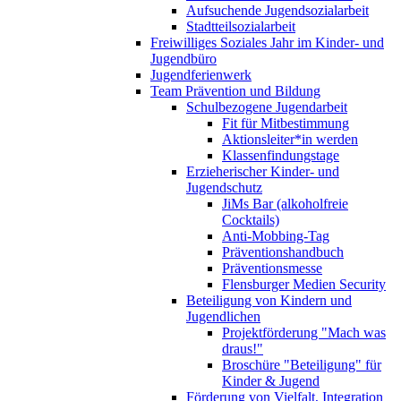
Aufsuchende Jugendsozialarbeit
Stadtteilsozialarbeit
Freiwilliges Soziales Jahr im Kinder- und
Jugendbüro
Jugendferienwerk
Team Prävention und Bildung
Schulbezogene Jugendarbeit
Fit für Mitbestimmung
Aktionsleiter*in werden
Klassenfindungstage
Erzieherischer Kinder- und
Jugendschutz
JiMs Bar (alkoholfreie
Cocktails)
Anti-Mobbing-Tag
Präventionshandbuch
Präventionsmesse
Flensburger Medien Security
Beteiligung von Kindern und
Jugendlichen
Projektförderung "Mach was
draus!"
Broschüre "Beteiligung" für
Kinder & Jugend
Förderung von Vielfalt, Integration