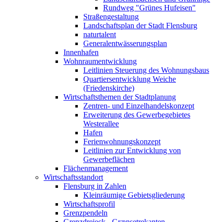
Rundweg "Grünes Hufeisen"
Straßengestaltung
Landschaftsplan der Stadt Flensburg
naturtalent
Generalentwässerungsplan
Innenhafen
Wohnraumentwicklung
Leitlinien Steuerung des Wohnungsbaus
Quartiersentwicklung Weiche
(Friedenskirche)
Wirtschaftsthemen der Stadtplanung
Zentren- und Einzelhandelskonzept
Erweiterung des Gewerbegebietes
Westerallee
Hafen
Ferienwohnungskonzept
Leitlinien zur Entwicklung von
Gewerbeflächen
Flächenmanagement
Wirtschaftsstandort
Flensburg in Zahlen
Kleinräumige Gebietsgliederung
Wirtschaftsprofil
Grenzpendeln
Grenzdreieck - Grænsetrekanten