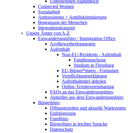
Unternehmen-Stammtisch
Connected Women
Sozialarbeit
Antirassismus + Antidiskriminierung
Begegnung der Menschen
Integrationskonzept
Unsere Ämter von A-Z
Einwanderungsbüro / Immigration Office
Asylbewerberleistungen
Aufenthalt
Non-EU-Residents - Aufenthalt
Familiennachzug
Studium in Flensburg
EU-Bürger*innen - Formulare
Verpflichtungserklärung
Aufenthaltstitel abholen
Online-Terminvereinbarung
FAQs an das Einwanderungsbüro
Aktuelles aus dem Einwanderungsbüro
Bürgerbüro
Öffnungszeiten und aktuelle Wartezeiten
Einbürgerung
Fundbüro
Bürgerbüro in leichter Sprache
Datenschutz