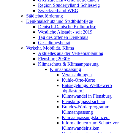
Region Sønderjylland-Schleswig
Zweckverband WEG
Städtebauförderung
Denkmalschutz und Stadtbildpflege
Deutsch-Dänische Kulturachse
Westliche Altstadt - seit 2019
Tag des offenen Denkmals
Gestaltungsbeirat
Verkehr, Mobilität, Klima
Aktuelles aus der Verkehrsplanung
Flensburg 2030+
Klimaschutz & Klimaanpassung
Klimaanpassung
Veranstaltungen
Kühle-Orte-Karte
Entsiegelungs-Wettbewerb
abpflastern!
Klimawandel in Flensburg
Flensburg passt sich an
Bundes-Förderprogramm
Klimaanpassung
Klimaanpassungskonzept
Informationen zum Schutz vor
Klimawandelrisiken