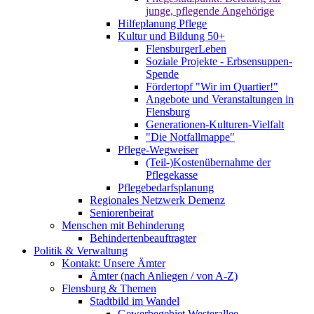
junge, pflegende Angehörige
Hilfeplanung Pflege
Kultur und Bildung 50+
FlensburgerLeben
Soziale Projekte - Erbsensuppen-
Spende
Fördertopf "Wir im Quartier!"
Angebote und Veranstaltungen in
Flensburg
Generationen-Kulturen-Vielfalt
"Die Notfallmappe"
Pflege-Wegweiser
(Teil-)Kostenübernahme der
Pflegekasse
Pflegebedarfsplanung
Regionales Netzwerk Demenz
Seniorenbeirat
Menschen mit Behinderung
Behindertenbeauftragter
Politik & Verwaltung
Kontakt: Unsere Ämter
Ämter (nach Anliegen / von A-Z)
Flensburg & Themen
Stadtbild im Wandel
Gewerbegebiet Westerallee