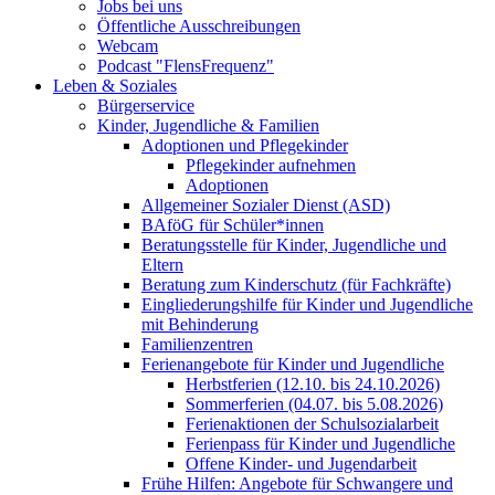
Jobs bei uns
Öffentliche Ausschreibungen
Webcam
Podcast "FlensFrequenz"
Leben & Soziales
Bürgerservice
Kinder, Jugendliche & Familien
Adoptionen und Pflegekinder
Pflegekinder aufnehmen
Adoptionen
Allgemeiner Sozialer Dienst (ASD)
BAföG für Schüler*innen
Beratungsstelle für Kinder, Jugendliche und
Eltern
Beratung zum Kinderschutz (für Fachkräfte)
Eingliederungshilfe für Kinder und Jugendliche
mit Behinderung
Familienzentren
Ferienangebote für Kinder und Jugendliche
Herbstferien (12.10. bis 24.10.2026)
Sommerferien (04.07. bis 5.08.2026)
Ferienaktionen der Schulsozialarbeit
Ferienpass für Kinder und Jugendliche
Offene Kinder- und Jugendarbeit
Frühe Hilfen: Angebote für Schwangere und