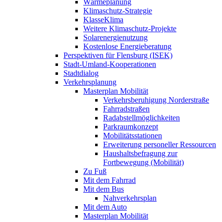
Wärmeplanung
Klimaschutz-Strategie
KlasseKlima
Weitere Klimaschutz-Projekte
Solarenergienutzung
Kostenlose Energieberatung
Perspektiven für Flensburg (ISEK)
Stadt-Umland-Kooperationen
Stadtdialog
Verkehrsplanung
Masterplan Mobilität
Verkehrsberuhigung Norderstraße
Fahrradstraßen
Radabstellmöglichkeiten
Parkraumkonzept
Mobilitätsstationen
Erweiterung personeller Ressourcen
Haushaltsbefragung zur
Fortbewegung (Mobilität)
Zu Fuß
Mit dem Fahrrad
Mit dem Bus
Nahverkehrsplan
Mit dem Auto
Masterplan Mobilität