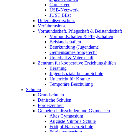
Careleaver
ÜSB-Netzwerk
JUST BEst
Unterhaltsvorschuss
Verfahrenslotse
Vormundschaft, Pflegschaft & Beistandschaft
Vormundschaften & Pflegschaften
Beistandschaften
Beurkundung (Jugendamt)
Gemeinsames Sorgerecht
Unterhalt & Vaterschaft
Zentrum für kooperative Erziehungshilfen
Beratung
Jugendsozialarbeit an Schule
Unterricht für Kranke
Temporäre Beschulung
Schulen
Grundschulen
Dänische Schulen
Förderzentren
Gemeinschaftsschulen und Gymnasien
Altes Gymnasium
Auguste-Viktoria-Schule
Fridtjof-Nansen-Schule
Fördegymnasium