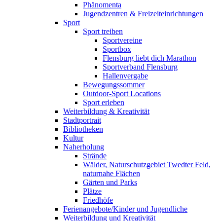
Phänomenta
Jugendzentren & Freizeiteinrichtungen
Sport
Sport treiben
Sportvereine
Sportbox
Flensburg liebt dich Marathon
Sportverband Flensburg
Hallenvergabe
Bewegungssommer
Outdoor-Sport Locations
Sport erleben
Weiterbildung & Kreativität
Stadtportrait
Bibliotheken
Kultur
Naherholung
Strände
Wälder, Naturschutzgebiet Twedter Feld,
naturnahe Flächen
Gärten und Parks
Plätze
Friedhöfe
Ferienangebote/Kinder und Jugendliche
Weiterbildung und Kreativität