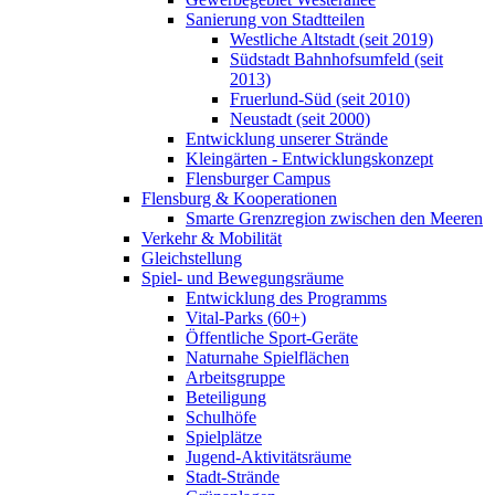
Sanierung von Stadtteilen
Westliche Altstadt (seit 2019)
Südstadt Bahnhofsumfeld (seit
2013)
Fruerlund-Süd (seit 2010)
Neustadt (seit 2000)
Entwicklung unserer Strände
Kleingärten - Entwicklungskonzept
Flensburger Campus
Flensburg & Kooperationen
Smarte Grenzregion zwischen den Meeren
Verkehr & Mobilität
Gleichstellung
Spiel- und Bewegungsräume
Entwicklung des Programms
Vital-Parks (60+)
Öffentliche Sport-Geräte
Naturnahe Spielflächen
Arbeitsgruppe
Beteiligung
Schulhöfe
Spielplätze
Jugend-Aktivitätsräume
Stadt-Strände