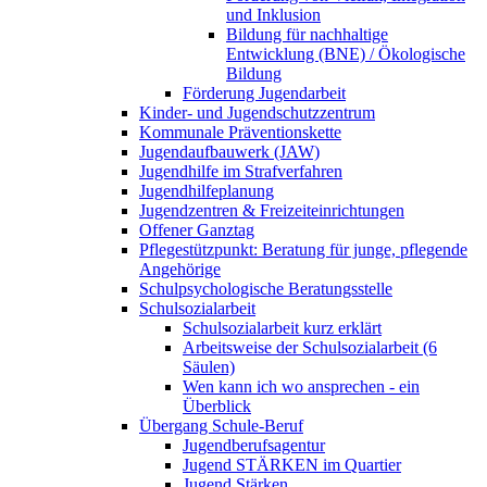
und Inklusion
Bildung für nachhaltige
Entwicklung (BNE) / Ökologische
Bildung
Förderung Jugendarbeit
Kinder- und Jugendschutzzentrum
Kommunale Präventionskette
Jugendaufbauwerk (JAW)
Jugendhilfe im Strafverfahren
Jugendhilfeplanung
Jugendzentren & Freizeiteinrichtungen
Offener Ganztag
Pflegestützpunkt: Beratung für junge, pflegende
Angehörige
Schulpsychologische Beratungsstelle
Schulsozialarbeit
Schulsozialarbeit kurz erklärt
Arbeitsweise der Schulsozialarbeit (6
Säulen)
Wen kann ich wo ansprechen - ein
Überblick
Übergang Schule-Beruf
Jugendberufsagentur
Jugend STÄRKEN im Quartier
Jugend Stärken