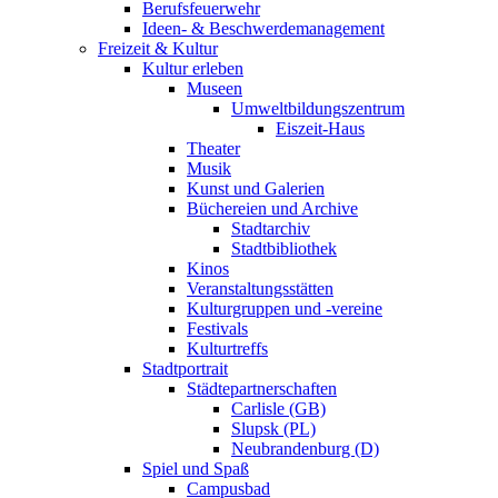
Berufsfeuerwehr
Ideen- & Beschwerdemanagement
Freizeit & Kultur
Kultur erleben
Museen
Umweltbildungszentrum
Eiszeit-Haus
Theater
Musik
Kunst und Galerien
Büchereien und Archive
Stadtarchiv
Stadtbibliothek
Kinos
Veranstaltungsstätten
Kulturgruppen und -vereine
Festivals
Kulturtreffs
Stadtportrait
Städtepartnerschaften
Carlisle (GB)
Slupsk (PL)
Neubrandenburg (D)
Spiel und Spaß
Campusbad