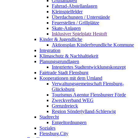
Grünanlagen
Fahrrad-Abstellanlagen
Kleinspielfelder
Überdachungen / Unterstände
Feuerstellen / Grillplätze
Skate-Anlagen
Inklusiver Spielplatz Hestoft
Kinder & Jugendliche
Aktionsplan Kinderfreundliche Kommune
Integration
Klimaschutz & Nachhaltigkeit
Planungsgrundlagen
Integriertes Stadtentwicklungskonzept
Fairtrade Stadt Flensburg
Kooperationen mit dem Umland
Verwaltungsgemeinschaft Flensburg-
Glücksburg
Tourismus Agentur Flensburger Förde
Zweckverband WEG
Grenzdreieck
Region Sönderjylland-Schleswig
Stadtrecht
Entgeltordnungen
Soziales
Flensburg.City