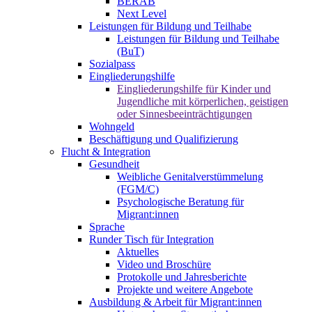
BERAB
Next Level
Leistungen für Bildung und Teilhabe
Leistungen für Bildung und Teilhabe
(BuT)
Sozialpass
Eingliederungshilfe
Eingliederungshilfe für Kinder und
Jugendliche mit körperlichen, geistigen
oder Sinnesbeeinträchtigungen
Wohngeld
Beschäftigung und Qualifizierung
Flucht & Integration
Gesundheit
Weibliche Genitalverstümmelung
(FGM/C)
Psychologische Beratung für
Migrant:innen
Sprache
Runder Tisch für Integration
Aktuelles
Video und Broschüre
Protokolle und Jahresberichte
Projekte und weitere Angebote
Ausbildung & Arbeit für Migrant:innen