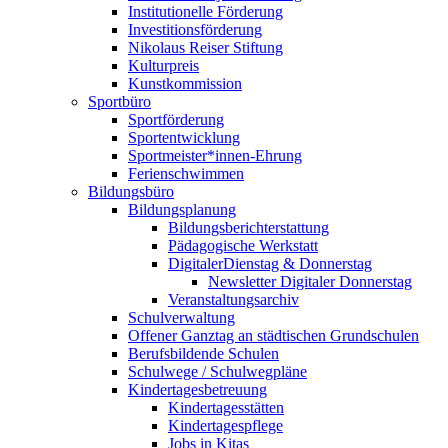
Institutionelle Förderung
Investitionsförderung
Nikolaus Reiser Stiftung
Kulturpreis
Kunstkommission
Sportbüro
Sportförderung
Sportentwicklung
Sportmeister*innen-Ehrung
Ferienschwimmen
Bildungsbüro
Bildungsplanung
Bildungsberichterstattung
Pädagogische Werkstatt
DigitalerDienstag & Donnerstag
Newsletter Digitaler Donnerstag
Veranstaltungsarchiv
Schulverwaltung
Offener Ganztag an städtischen Grundschulen
Berufsbildende Schulen
Schulwege / Schulwegpläne
Kindertagesbetreuung
Kindertagesstätten
Kindertagespflege
Jobs in Kitas