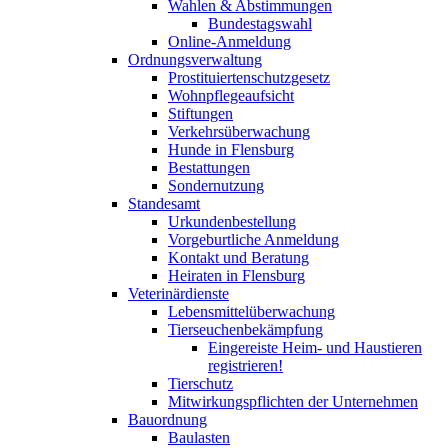
Wahlen & Abstimmungen
Bundestagswahl
Online-Anmeldung
Ordnungsverwaltung
Prostituiertenschutzgesetz
Wohnpflegeaufsicht
Stiftungen
Verkehrsüberwachung
Hunde in Flensburg
Bestattungen
Sondernutzung
Standesamt
Urkundenbestellung
Vorgeburtliche Anmeldung
Kontakt und Beratung
Heiraten in Flensburg
Veterinärdienste
Lebensmittelüberwachung
Tierseuchenbekämpfung
Eingereiste Heim- und Haustieren
registrieren!
Tierschutz
Mitwirkungspflichten der Unternehmen
Bauordnung
Baulasten