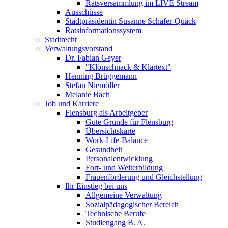
Ratsversammlung im LIVE Stream
Ausschüsse
Stadtpräsidentin Susanne Schäfer-Quäck
Ratsinformationssystem
Stadtrecht
Verwaltungsvorstand
Dr. Fabian Geyer
"Klönschnack & Klartext"
Henning Brüggemann
Stefan Niemöller
Melanie Bach
Job und Karriere
Flensburg als Arbeitgeber
Gute Gründe für Flensburg
Übersichtskarte
Work-Life-Balance
Gesundheit
Personalentwicklung
Fort- und Weiterbildung
Frauenförderung und Gleichstellung
Ihr Einstieg bei uns
Allgemeine Verwaltung
Sozialpädagogischer Bereich
Technische Berufe
Studiengang B. A.