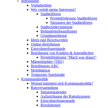
Beteiligung
Vorhabenliste
Wer vertritt meine Interessen?
Stadtteilforen
Projektförderung Stadtteilforen
Sitzungen der Stadtteilforen
Stadtschüler:innenrat
Behindertenbeauftragter
Gestaltungsbeirat
Ideen und Beschwerden
Online-Beteiligung
Einwohnerfragestunde
Beteiligung von Kindern & Jugendlichen
Projektförderung "Mach was draus!"
Mängelmelder (TBZ)
Beteiligungs ABC
Mobilitätsrat
Temporäre Spielstraße
Kommunalpolitik
Worum kümmert sich Kommunalpolitik?
Ratsversammlung
Sitzungskalender
Aufzeichnung der Ratssitzungen
Einwohnerfragestunde
Resolutionen