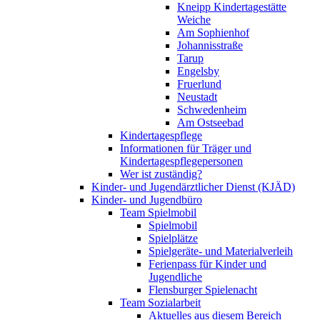
Kneipp Kindertagestätte
Weiche
Am Sophienhof
Johannisstraße
Tarup
Engelsby
Fruerlund
Neustadt
Schwedenheim
Am Ostseebad
Kindertagespflege
Informationen für Träger und
Kindertagespflegepersonen
Wer ist zuständig?
Kinder- und Jugendärztlicher Dienst (KJÄD)
Kinder- und Jugendbüro
Team Spielmobil
Spielmobil
Spielplätze
Spielgeräte- und Materialverleih
Ferienpass für Kinder und
Jugendliche
Flensburger Spielenacht
Team Sozialarbeit
Aktuelles aus diesem Bereich