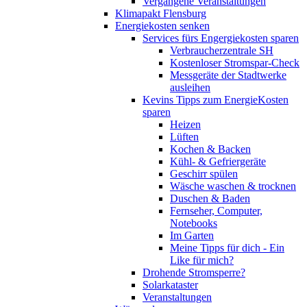
Vergangene Veranstaltungen
Klimapakt Flensburg
Energiekosten senken
Services fürs Engergiekosten sparen
Verbraucherzentrale SH
Kostenloser Stromspar-Check
Messgeräte der Stadtwerke
ausleihen
Kevins Tipps zum EnergieKosten
sparen
Heizen
Lüften
Kochen & Backen
Kühl- & Gefriergeräte
Geschirr spülen
Wäsche waschen & trocknen
Duschen & Baden
Fernseher, Computer,
Notebooks
Im Garten
Meine Tipps für dich - Ein
Like für mich?
Drohende Stromsperre?
Solarkataster
Veranstaltungen