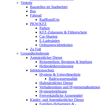
Verkehr
Baustellen im Stadtgebiet
Bus
Fahrrad
RadRundUm
PKW/KFZ
Parken
KFZ-Zulassung & Führerschein
Car-Sharing
E-Ladesäulen
Ordnungswidrigkeiten
Zu Fuß
Gesundheitsdienste
Amtsärztlicher Dienst
Reisemedizin: Beratung & Impfung
Heilpraktikerzulassung
Infektionsschutz
Hygiene & Umweltmedizin
Badewasserqualität
Hafenärztlicher Dienst
Verhaltenstipps und Hygienemaßnahmen
Hygienebelehrung
Freiverkäufliche Arzneimittel
Kinder- und Jugendärztlicher Dienst
Familien-Hebammen & -