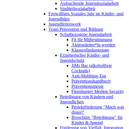
Aufsuchende Jugendsozialarbeit
Stadtteilsozialarbeit
Freiwilliges Soziales Jahr im Kinder- und
Jugendbüro
Jugendferienwerk
Team Prävention und Bildung
Schulbezogene Jugendarbeit
Fit für Mitbestimmung
Aktionsleiter*in werden
Klassenfindungstage
Erzieherischer Kinder- und
Jugendschutz
JiMs Bar (alkoholfreie
Cocktails)
Anti-Mobbing-Tag
Präventionshandbuch
Präventionsmesse
Flensburger Medien Security
Beteiligung von Kindern und
Jugendlichen
Projektförderung "Mach was
draus!"
Broschüre "Beteiligung" für
Kinder & Jugend
Förderung von Vielfalt, Integration