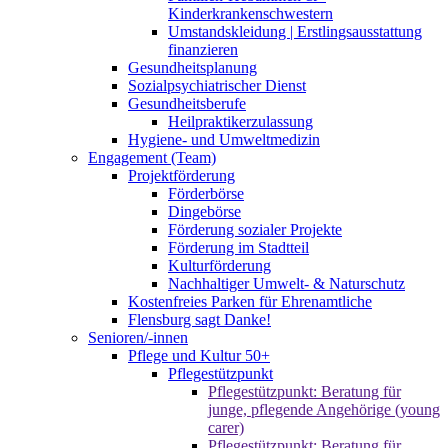
Kinderkrankenschwestern
Umstandskleidung | Erstlingsausstattung
finanzieren
Gesundheitsplanung
Sozialpsychiatrischer Dienst
Gesundheitsberufe
Heilpraktikerzulassung
Hygiene- und Umweltmedizin
Engagement (Team)
Projektförderung
Förderbörse
Dingebörse
Förderung sozialer Projekte
Förderung im Stadtteil
Kulturförderung
Nachhaltiger Umwelt- & Naturschutz
Kostenfreies Parken für Ehrenamtliche
Flensburg sagt Danke!
Senioren/-innen
Pflege und Kultur 50+
Pflegestützpunkt
Pflegestützpunkt: Beratung für
junge, pflegende Angehörige (young
carer)
Pflegestützpunkt: Beratung für