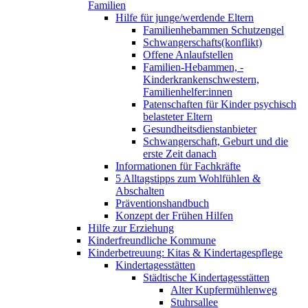
Familien
Hilfe für junge/werdende Eltern
Familienhebammen Schutzengel
Schwangerschafts(konflikt)
Offene Anlaufstellen
Familien-Hebammen, -
Kinderkrankenschwestern,
Familienhelfer:innen
Patenschaften für Kinder psychisch
belasteter Eltern
Gesundheitsdienstanbieter
Schwangerschaft, Geburt und die
erste Zeit danach
Informationen für Fachkräfte
5 Alltagstipps zum Wohlfühlen &
Abschalten
Präventionshandbuch
Konzept der Frühen Hilfen
Hilfe zur Erziehung
Kinderfreundliche Kommune
Kinderbetreuung: Kitas & Kindertagespflege
Kindertagesstätten
Städtische Kindertagesstätten
Alter Kupfermühlenweg
Stuhrsallee