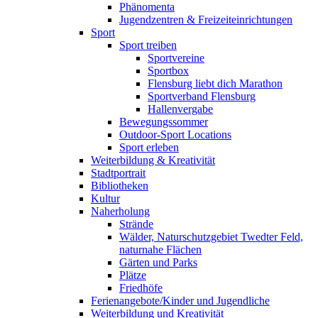
Phänomenta
Jugendzentren & Freizeiteinrichtungen
Sport
Sport treiben
Sportvereine
Sportbox
Flensburg liebt dich Marathon
Sportverband Flensburg
Hallenvergabe
Bewegungssommer
Outdoor-Sport Locations
Sport erleben
Weiterbildung & Kreativität
Stadtportrait
Bibliotheken
Kultur
Naherholung
Strände
Wälder, Naturschutzgebiet Twedter Feld,
naturnahe Flächen
Gärten und Parks
Plätze
Friedhöfe
Ferienangebote/Kinder und Jugendliche
Weiterbildung und Kreativität