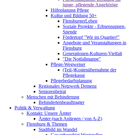
junge, pflegende Angehörige
Hilfeplanung Pflege
Kultur und Bildung 50+
FlensburgerLeben
Soziale Projekte - Erbsensuppen-
Spende
Fördertopf "Wir im Quartier!"
Angebote und Veranstaltungen in
Flensburg
Generationen-Kulturen-Vielfalt
"Die Notfallmappe"
Pflege-Wegweiser
(Teil-)Kostenübernahme der
Pflegekasse
Pflegebedarfsplanung
Regionales Netzwerk Demenz
Seniorenbeirat
Menschen mit Behinderung
Behindertenbeauftragter
Politik & Verwaltung
Kontakt: Unsere Ämter
Ämter (nach Anliegen / von A-Z)
Flensburg & Themen
Stadtbild im Wandel
Gewerbegebiet Westerallee