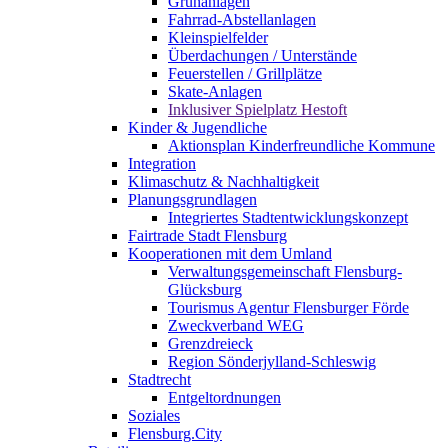
Grünanlagen
Fahrrad-Abstellanlagen
Kleinspielfelder
Überdachungen / Unterstände
Feuerstellen / Grillplätze
Skate-Anlagen
Inklusiver Spielplatz Hestoft
Kinder & Jugendliche
Aktionsplan Kinderfreundliche Kommune
Integration
Klimaschutz & Nachhaltigkeit
Planungsgrundlagen
Integriertes Stadtentwicklungskonzept
Fairtrade Stadt Flensburg
Kooperationen mit dem Umland
Verwaltungsgemeinschaft Flensburg-
Glücksburg
Tourismus Agentur Flensburger Förde
Zweckverband WEG
Grenzdreieck
Region Sönderjylland-Schleswig
Stadtrecht
Entgeltordnungen
Soziales
Flensburg.City