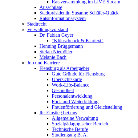
Ratsversammlung im LIVE Stream
Ausschüsse
Stadtpräsidentin Susanne Schäfer-Quäck
Ratsinformationssystem
Stadtrecht
Verwaltungsvorstand
Dr. Fabian Geyer
"Klönschnack & Klartext"
Henning Brüggemann
Stefan Niemöller
Melanie Bach
Job und Karriere
Flensburg als Arbeitgeber
Gute Gründe für Flensburg
Übersichtskarte
Work-Life-Balance
Gesundheit
Personalentwicklung
Fort- und Weiterbildung
Frauenförderung und Gleichstellung
Ihr Einstieg bei uns
Allgemeine Verwaltung
Sozialpädagogischer Bereich
Technische Berufe
Studiengang B. A.