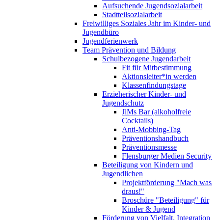
Aufsuchende Jugendsozialarbeit
Stadtteilsozialarbeit
Freiwilliges Soziales Jahr im Kinder- und
Jugendbüro
Jugendferienwerk
Team Prävention und Bildung
Schulbezogene Jugendarbeit
Fit für Mitbestimmung
Aktionsleiter*in werden
Klassenfindungstage
Erzieherischer Kinder- und
Jugendschutz
JiMs Bar (alkoholfreie
Cocktails)
Anti-Mobbing-Tag
Präventionshandbuch
Präventionsmesse
Flensburger Medien Security
Beteiligung von Kindern und
Jugendlichen
Projektförderung "Mach was
draus!"
Broschüre "Beteiligung" für
Kinder & Jugend
Förderung von Vielfalt, Integration