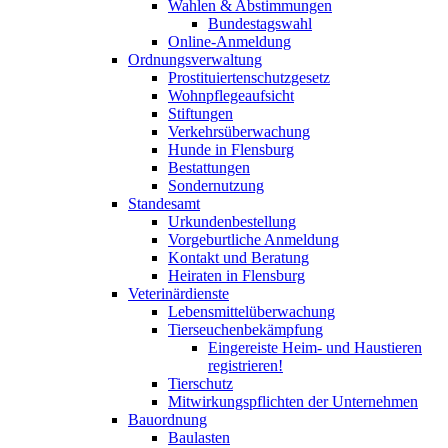
Wahlen & Abstimmungen
Bundestagswahl
Online-Anmeldung
Ordnungsverwaltung
Prostituiertenschutzgesetz
Wohnpflegeaufsicht
Stiftungen
Verkehrsüberwachung
Hunde in Flensburg
Bestattungen
Sondernutzung
Standesamt
Urkundenbestellung
Vorgeburtliche Anmeldung
Kontakt und Beratung
Heiraten in Flensburg
Veterinärdienste
Lebensmittelüberwachung
Tierseuchenbekämpfung
Eingereiste Heim- und Haustieren
registrieren!
Tierschutz
Mitwirkungspflichten der Unternehmen
Bauordnung
Baulasten