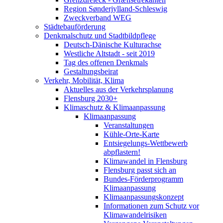
Region Sønderjylland-Schleswig
Zweckverband WEG
Städtebauförderung
Denkmalschutz und Stadtbildpflege
Deutsch-Dänische Kulturachse
Westliche Altstadt - seit 2019
Tag des offenen Denkmals
Gestaltungsbeirat
Verkehr, Mobilität, Klima
Aktuelles aus der Verkehrsplanung
Flensburg 2030+
Klimaschutz & Klimaanpassung
Klimaanpassung
Veranstaltungen
Kühle-Orte-Karte
Entsiegelungs-Wettbewerb
abpflastern!
Klimawandel in Flensburg
Flensburg passt sich an
Bundes-Förderprogramm
Klimaanpassung
Klimaanpassungskonzept
Informationen zum Schutz vor
Klimawandelrisiken