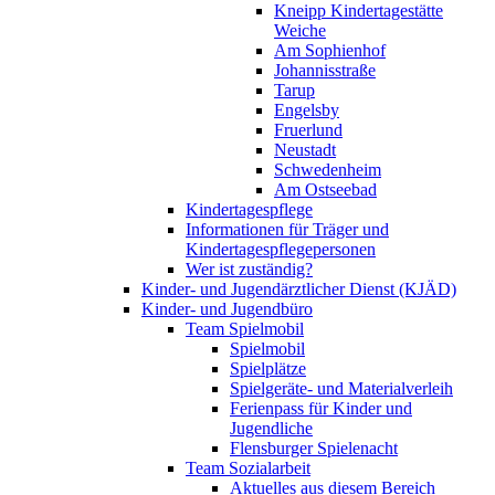
Kneipp Kindertagestätte
Weiche
Am Sophienhof
Johannisstraße
Tarup
Engelsby
Fruerlund
Neustadt
Schwedenheim
Am Ostseebad
Kindertagespflege
Informationen für Träger und
Kindertagespflegepersonen
Wer ist zuständig?
Kinder- und Jugendärztlicher Dienst (KJÄD)
Kinder- und Jugendbüro
Team Spielmobil
Spielmobil
Spielplätze
Spielgeräte- und Materialverleih
Ferienpass für Kinder und
Jugendliche
Flensburger Spielenacht
Team Sozialarbeit
Aktuelles aus diesem Bereich