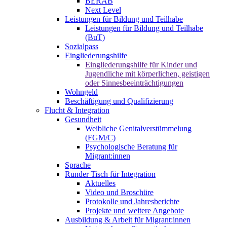
BERAB
Next Level
Leistungen für Bildung und Teilhabe
Leistungen für Bildung und Teilhabe
(BuT)
Sozialpass
Eingliederungshilfe
Eingliederungshilfe für Kinder und
Jugendliche mit körperlichen, geistigen
oder Sinnesbeeinträchtigungen
Wohngeld
Beschäftigung und Qualifizierung
Flucht & Integration
Gesundheit
Weibliche Genitalverstümmelung
(FGM/C)
Psychologische Beratung für
Migrant:innen
Sprache
Runder Tisch für Integration
Aktuelles
Video und Broschüre
Protokolle und Jahresberichte
Projekte und weitere Angebote
Ausbildung & Arbeit für Migrant:innen