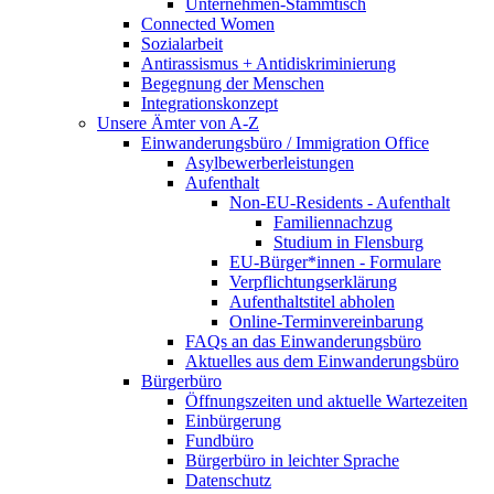
Unternehmen-Stammtisch
Connected Women
Sozialarbeit
Antirassismus + Antidiskriminierung
Begegnung der Menschen
Integrationskonzept
Unsere Ämter von A-Z
Einwanderungsbüro / Immigration Office
Asylbewerberleistungen
Aufenthalt
Non-EU-Residents - Aufenthalt
Familiennachzug
Studium in Flensburg
EU-Bürger*innen - Formulare
Verpflichtungserklärung
Aufenthaltstitel abholen
Online-Terminvereinbarung
FAQs an das Einwanderungsbüro
Aktuelles aus dem Einwanderungsbüro
Bürgerbüro
Öffnungszeiten und aktuelle Wartezeiten
Einbürgerung
Fundbüro
Bürgerbüro in leichter Sprache
Datenschutz