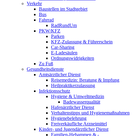
Verkehr
Baustellen im Stadtgebiet
Bus
Fahrrad
RadRundUm
PKW/KFZ
Parken
KFZ-Zulassung & Führerschein
Car-Sharing
E-Ladesäulen
Ordnungswidrigkeiten
Zu Fuß
Gesundheitsdienste
Amtsärztlicher Dienst
Reisemedizin: Beratung & Impfung
Heilpraktikerzulassung
Infektionsschutz
Hygiene & Umweltmedizin
Badewasserqualität
Hafenärztlicher Dienst
Verhaltenstipps und Hygienemaßnahmen
Hygienebelehrung
Freiverkäufliche Arzneimittel
Kinder- und Jugendärztlicher Dienst
Familien-Hebammen & -