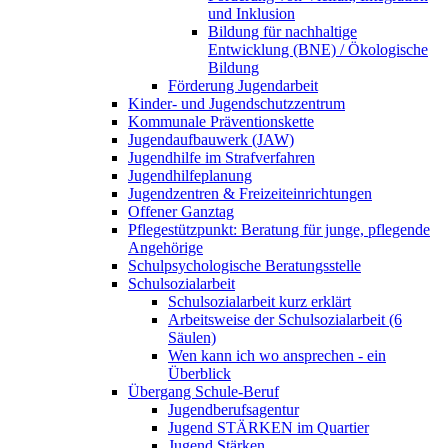
und Inklusion
Bildung für nachhaltige
Entwicklung (BNE) / Ökologische
Bildung
Förderung Jugendarbeit
Kinder- und Jugendschutzzentrum
Kommunale Präventionskette
Jugendaufbauwerk (JAW)
Jugendhilfe im Strafverfahren
Jugendhilfeplanung
Jugendzentren & Freizeiteinrichtungen
Offener Ganztag
Pflegestützpunkt: Beratung für junge, pflegende
Angehörige
Schulpsychologische Beratungsstelle
Schulsozialarbeit
Schulsozialarbeit kurz erklärt
Arbeitsweise der Schulsozialarbeit (6
Säulen)
Wen kann ich wo ansprechen - ein
Überblick
Übergang Schule-Beruf
Jugendberufsagentur
Jugend STÄRKEN im Quartier
Jugend Stärken