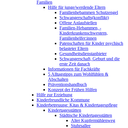
Familien
Hilfe für junge/werdende Eltern
Familienhebammen Schutzengel
Schwangerschafts(konflikt)
Offene Anlaufstellen
Familien-Hebammen, -
Kinderkrankenschwestern,
Familienhelfer:innen
Patenschaften für Kinder psychisch
belasteter Eltern
Gesundheitsdienstanbieter
Schwangerschaft, Geburt und die
erste Zeit danach
Informationen für Fachkräfte
5 Alltagstipps zum Wohlfühlen &
Abschalten
Präventionshandbuch
Konzept der Frühen Hilfen
Hilfe zur Erziehung
Kinderfreundliche Kommune
Kinderbetreuung: Kitas & Kindertagespflege
Kindertagesstätten
Städtische Kindertagesstätten
Alter Kupfermühlenweg
Stuhrsallee