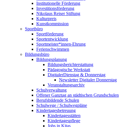
Institutionelle Förderung
Investitionsförderung
Nikolaus Reiser Stiftung
Kulturpreis
Kunstkommission
Sportbüro
Sportförderung
Sportentwicklung
Sportmeister*innen-Ehrung
Ferienschwimmen
Bildungsbüro
Bildungsplanung
Bildungsberichterstattung
Pädagogische Werkstatt
DigitalerDienstag & Donnerstag
Newsletter Digitaler Donnerstag
Veranstaltungsarchiv
Schulverwaltung
Offener Ganztag an städtischen Grundschulen
Berufsbildende Schulen
Schulwege / Schulwegpläne
Kindertagesbetreuung
Kindertagesstätten
Kindertagespflege
Jobs in Kitas