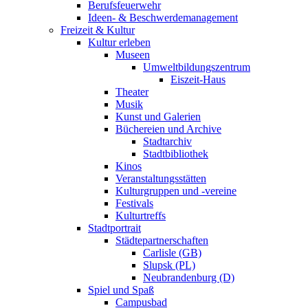
Berufsfeuerwehr
Ideen- & Beschwerdemanagement
Freizeit & Kultur
Kultur erleben
Museen
Umweltbildungszentrum
Eiszeit-Haus
Theater
Musik
Kunst und Galerien
Büchereien und Archive
Stadtarchiv
Stadtbibliothek
Kinos
Veranstaltungsstätten
Kulturgruppen und -vereine
Festivals
Kulturtreffs
Stadtportrait
Städtepartnerschaften
Carlisle (GB)
Slupsk (PL)
Neubrandenburg (D)
Spiel und Spaß
Campusbad