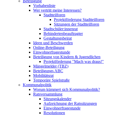
Beteiligung
Vorhabenliste
Wer vertritt meine Interessen?
Stadtteilforen
Projektförderung Stadtteilforen
Sitzungen der Stadtteilforen
Stadtschüler:innenrat
Behindertenbeauftragter
Gestaltungsbeirat
Ideen und Beschwerden
Online-Beteiligung
Einwohnerfragestunde
Beteiligung von Kindern & Jugendlichen
Projektförderung "Mach was draus!"
Mängelmelder (TBZ)
Beteiligungs ABC
Mobilitätsrat
Temporäre Spielstraße
Kommunalpolitik
Worum kümmert sich Kommunalpolitik?
Ratsversammlung
Sitzungskalender
Aufzeichnung der Ratssitzungen
Einwohnerfragestunde
Resolutionen