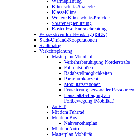
Wärmeplanung
Klimaschutz-Strategie
KlasseKlima
Weitere Klimaschutz-Projekte
Solarenergienutzung
Kostenlose Energieberatung
Perspektiven für Flensburg (ISEK)
Stadt-Umland-Kooperationen
Stadtdialog
Verkehrsplanung
Masterplan Mobilität
Verkehrsberuhigung Norderstraße
Fahrradstraßen
Radabstellmöglichkeiten
Parkraumkonzept
Mobilitätsstationen
Erweiterung personeller Ressourcen
Haushaltsbefragung zur
Fortbewegung (Mobilität)
Zu Fuß
Mit dem Fahrrad
Mit dem Bus
Nahverkehrsplan
Mit dem Auto
Masterplan Mobilität