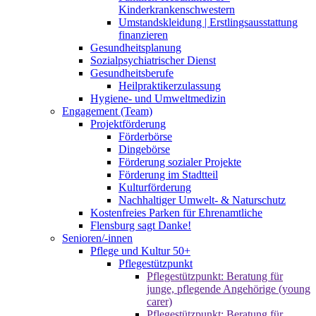
Kinderkrankenschwestern
Umstandskleidung | Erstlingsausstattung
finanzieren
Gesundheitsplanung
Sozialpsychiatrischer Dienst
Gesundheitsberufe
Heilpraktikerzulassung
Hygiene- und Umweltmedizin
Engagement (Team)
Projektförderung
Förderbörse
Dingebörse
Förderung sozialer Projekte
Förderung im Stadtteil
Kulturförderung
Nachhaltiger Umwelt- & Naturschutz
Kostenfreies Parken für Ehrenamtliche
Flensburg sagt Danke!
Senioren/-innen
Pflege und Kultur 50+
Pflegestützpunkt
Pflegestützpunkt: Beratung für
junge, pflegende Angehörige (young
carer)
Pflegestützpunkt: Beratung für