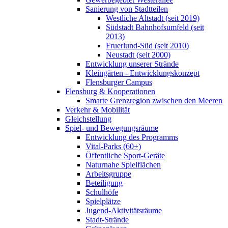
Sanierung von Stadtteilen
Westliche Altstadt (seit 2019)
Südstadt Bahnhofsumfeld (seit
2013)
Fruerlund-Süd (seit 2010)
Neustadt (seit 2000)
Entwicklung unserer Strände
Kleingärten - Entwicklungskonzept
Flensburger Campus
Flensburg & Kooperationen
Smarte Grenzregion zwischen den Meeren
Verkehr & Mobilität
Gleichstellung
Spiel- und Bewegungsräume
Entwicklung des Programms
Vital-Parks (60+)
Öffentliche Sport-Geräte
Naturnahe Spielflächen
Arbeitsgruppe
Beteiligung
Schulhöfe
Spielplätze
Jugend-Aktivitätsräume
Stadt-Strände