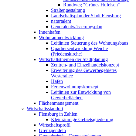
Rundweg "Grünes Hufeisen"
Straßengestaltung
Landschaftsplan der Stadt Flensburg
naturtalent
Generalentwässerungsplan
Innenhafen
Wohnraumentwicklung
Leitlinien Steuerung des Wohnungsbaus
Quartiersentwicklung Weiche
(Friedenskirche)
Wirtschaftsthemen der Stadtplanung
Zentren- und Einzelhandelskonzept
Erweiterung des Gewerbegebietes
Westerallee
Hafen
Ferienwohnungskonzept
Leitlinien zur Entwicklung von
Gewerbeflächen
Flächenmanagement
Wirtschaftsstandort
Flensburg in Zahlen
Kleinräumige Gebietsgliederung
Wirtschaftsprofil
Grenzpendeln
Grenzdreieck - Grænsetrekanten