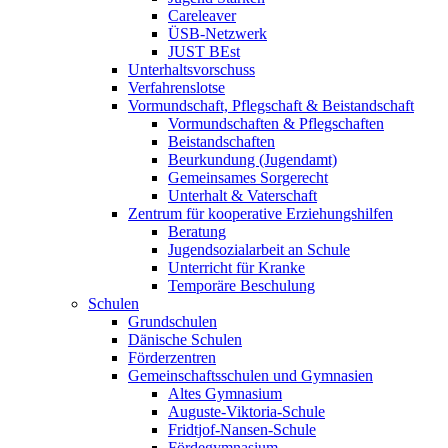
Careleaver
ÜSB-Netzwerk
JUST BEst
Unterhaltsvorschuss
Verfahrenslotse
Vormundschaft, Pflegschaft & Beistandschaft
Vormundschaften & Pflegschaften
Beistandschaften
Beurkundung (Jugendamt)
Gemeinsames Sorgerecht
Unterhalt & Vaterschaft
Zentrum für kooperative Erziehungshilfen
Beratung
Jugendsozialarbeit an Schule
Unterricht für Kranke
Temporäre Beschulung
Schulen
Grundschulen
Dänische Schulen
Förderzentren
Gemeinschaftsschulen und Gymnasien
Altes Gymnasium
Auguste-Viktoria-Schule
Fridtjof-Nansen-Schule
Fördegymnasium