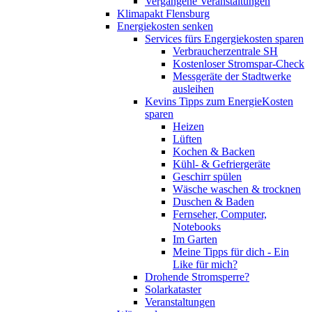
Vergangene Veranstaltungen
Klimapakt Flensburg
Energiekosten senken
Services fürs Engergiekosten sparen
Verbraucherzentrale SH
Kostenloser Stromspar-Check
Messgeräte der Stadtwerke
ausleihen
Kevins Tipps zum EnergieKosten
sparen
Heizen
Lüften
Kochen & Backen
Kühl- & Gefriergeräte
Geschirr spülen
Wäsche waschen & trocknen
Duschen & Baden
Fernseher, Computer,
Notebooks
Im Garten
Meine Tipps für dich - Ein
Like für mich?
Drohende Stromsperre?
Solarkataster
Veranstaltungen