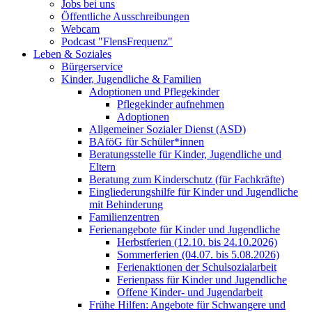
Jobs bei uns
Öffentliche Ausschreibungen
Webcam
Podcast "FlensFrequenz"
Leben & Soziales
Bürgerservice
Kinder, Jugendliche & Familien
Adoptionen und Pflegekinder
Pflegekinder aufnehmen
Adoptionen
Allgemeiner Sozialer Dienst (ASD)
BAföG für Schüler*innen
Beratungsstelle für Kinder, Jugendliche und
Eltern
Beratung zum Kinderschutz (für Fachkräfte)
Eingliederungshilfe für Kinder und Jugendliche
mit Behinderung
Familienzentren
Ferienangebote für Kinder und Jugendliche
Herbstferien (12.10. bis 24.10.2026)
Sommerferien (04.07. bis 5.08.2026)
Ferienaktionen der Schulsozialarbeit
Ferienpass für Kinder und Jugendliche
Offene Kinder- und Jugendarbeit
Frühe Hilfen: Angebote für Schwangere und