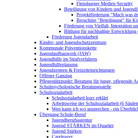
Flensburger Medien Security
Beteiligung von Kindern und Jugendl
Projektförderung "Mach was dr
Broschüre "Beteiligung" für K
Förderung von Vielfalt, Integration u
Bildung für nachhaltige Entwicklung
Förderung Jugendarbeit
Kinder- und Jugendschutzzentrum
Kommunale Präventionskette
Jugendaufbauwerk (JAW)
Jugendhilfe im Strafverfahren
Jugendhilfeplanung
Jugendzentren & Freizeiteinrichtungen
Offener Ganztag
Pflegestützpunkt: Beratung für junge, pflegende 
Schulpsychologische Beratungsstelle
Schulsozialarbeit
Schulsozialarbeit kurz erklärt
Arbeitsweise der Schulsozialarbeit (6 Säulen
Wen kann ich wo ansprechen - ein Überblic
Übergang Schule-Beruf
Jugendberufsagentur
Jugend STÄRKEN im Quartier
Jugend Stärken
Careleaver