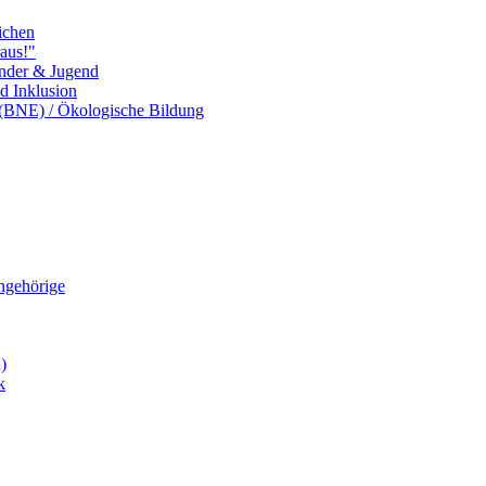
ichen
aus!"
inder & Jugend
nd Inklusion
 (BNE) / Ökologische Bildung
Angehörige
)
k