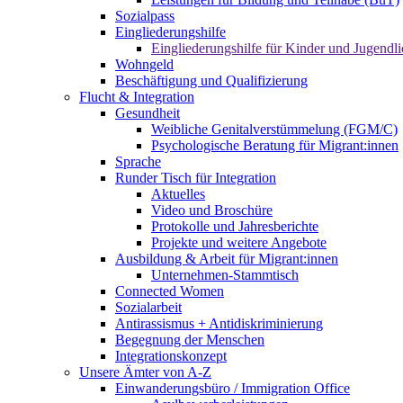
Sozialpass
Eingliederungshilfe
Eingliederungshilfe für Kinder und Jugendli
Wohngeld
Beschäftigung und Qualifizierung
Flucht & Integration
Gesundheit
Weibliche Genitalverstümmelung (FGM/C)
Psychologische Beratung für Migrant:innen
Sprache
Runder Tisch für Integration
Aktuelles
Video und Broschüre
Protokolle und Jahresberichte
Projekte und weitere Angebote
Ausbildung & Arbeit für Migrant:innen
Unternehmen-Stammtisch
Connected Women
Sozialarbeit
Antirassismus + Antidiskriminierung
Begegnung der Menschen
Integrationskonzept
Unsere Ämter von A-Z
Einwanderungsbüro / Immigration Office