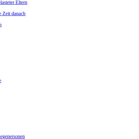
asteter Eltern
e Zeit danach
n
e
legepersonen