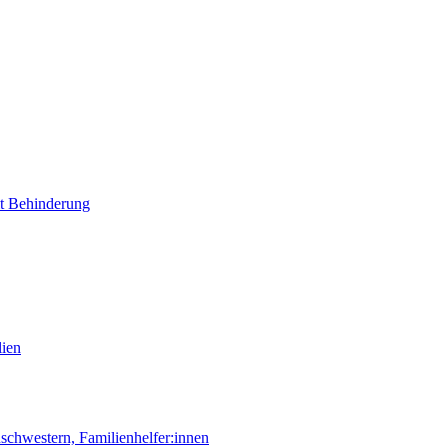
it Behinderung
lien
chwestern, Familienhelfer:innen