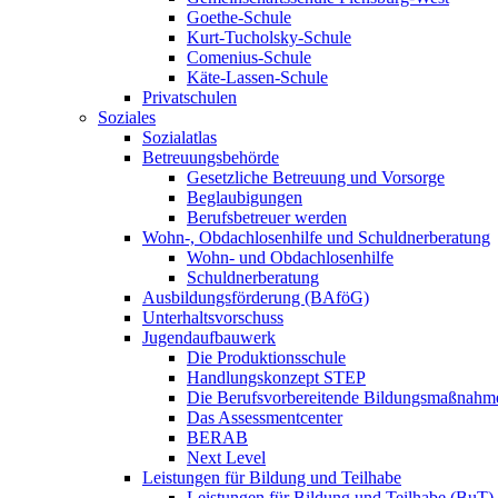
Goethe-Schule
Kurt-Tucholsky-Schule
Comenius-Schule
Käte-Lassen-Schule
Privatschulen
Soziales
Sozialatlas
Betreuungsbehörde
Gesetzliche Betreuung und Vorsorge
Beglaubigungen
Berufsbetreuer werden
Wohn-, Obdachlosenhilfe und Schuldnerberatung
Wohn- und Obdachlosenhilfe
Schuldnerberatung
Ausbildungsförderung (BAföG)
Unterhaltsvorschuss
Jugendaufbauwerk
Die Produktionsschule
Handlungskonzept STEP
Die Berufsvorbereitende Bildungsmaßnahm
Das Assessmentcenter
BERAB
Next Level
Leistungen für Bildung und Teilhabe
Leistungen für Bildung und Teilhabe (BuT)