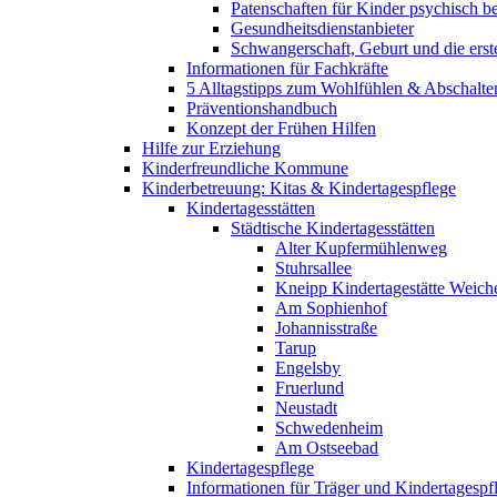
Patenschaften für Kinder psychisch bel
Gesundheitsdienstanbieter
Schwangerschaft, Geburt und die erst
Informationen für Fachkräfte
5 Alltagstipps zum Wohlfühlen & Abschalte
Präventionshandbuch
Konzept der Frühen Hilfen
Hilfe zur Erziehung
Kinderfreundliche Kommune
Kinderbetreuung: Kitas & Kindertagespflege
Kindertagesstätten
Städtische Kindertagesstätten
Alter Kupfermühlenweg
Stuhrsallee
Kneipp Kindertagestätte Weich
Am Sophienhof
Johannisstraße
Tarup
Engelsby
Fruerlund
Neustadt
Schwedenheim
Am Ostseebad
Kindertagespflege
Informationen für Träger und Kindertagespf