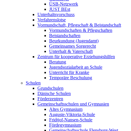
ÜSB-Netzwerk
JUST BEst
Unterhaltsvorschuss
Verfahrenslotse
Vormundschaft, Pflegschaft & Beistandschaft
Vormundschaften & Pflegschaften
Beistandschaften
Beurkundung (Jugendamt)
Gemeinsames Sorgerecht
Unterhalt & Vaterschaft
Zentrum für kooperative Erziehungshilfen
Beratung
Jugendsozialarbeit an Schule
Unterricht für Kranke
Temporäre Beschulung
Schulen
Grundschulen
Dänische Schulen
Förderzentren
Gemeinschaftsschulen und Gymnasien
Altes Gymnasium
Auguste-Viktoria-Schule
Fridtjof-Nansen-Schule
Fördegymnasium
Gemeinschaftsschule Flensburg-West