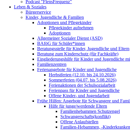
Podcast "FlensFrequenz"
Leben & Soziales
Bürgerservice
Kinder, Jugendliche & Familien
Adoptionen und Pflegekinder
Pflegekinder aufnehmen
Adoptionen
Allgemeiner Sozialer Dienst (ASD)
BAföG für Schüler*innen
Beratungsstelle für Kinder, Jugendliche und Eltern
Beratung zum Kinderschutz (für Fachkräfte)
Eingliederungshilfe für Kinder und Jugendliche m
Familienzentren
Ferienangebote für Kinder und Jugendliche
Herbstferien (12.10. bis 24.10.2026)
Sommerferien (04.07. bis 5.08.2026)
Ferienaktionen der Schulsozialarbeit
Ferienpass für Kinder und Jugendliche
Offene Kinder- und Jugendarbeit
Frühe Hilfen: Angebote für Schwangere und Fami
Hilfe für junge/werdende Eltern
Familienhebammen Schutzengel
Schwangerschafts(konflikt)
Offene Anlaufstellen
Familien-Hebammen, -Kinderkrankens