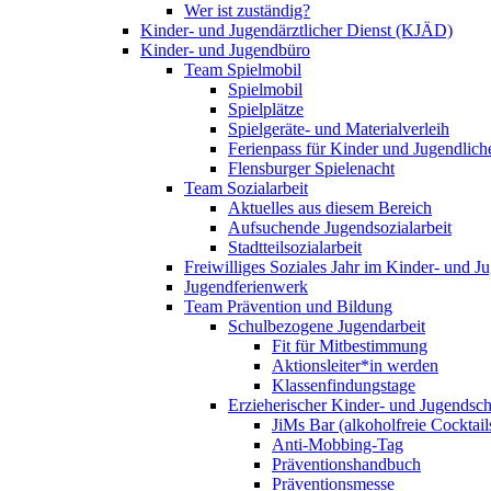
Wer ist zuständig?
Kinder- und Jugendärztlicher Dienst (KJÄD)
Kinder- und Jugendbüro
Team Spielmobil
Spielmobil
Spielplätze
Spielgeräte- und Materialverleih
Ferienpass für Kinder und Jugendlich
Flensburger Spielenacht
Team Sozialarbeit
Aktuelles aus diesem Bereich
Aufsuchende Jugendsozialarbeit
Stadtteilsozialarbeit
Freiwilliges Soziales Jahr im Kinder- und 
Jugendferienwerk
Team Prävention und Bildung
Schulbezogene Jugendarbeit
Fit für Mitbestimmung
Aktionsleiter*in werden
Klassenfindungstage
Erzieherischer Kinder- und Jugendsch
JiMs Bar (alkoholfreie Cocktail
Anti-Mobbing-Tag
Präventionshandbuch
Präventionsmesse