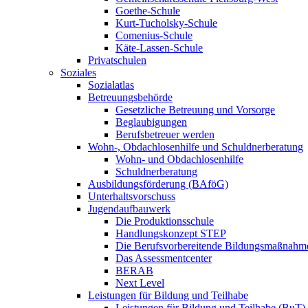
Goethe-Schule
Kurt-Tucholsky-Schule
Comenius-Schule
Käte-Lassen-Schule
Privatschulen
Soziales
Sozialatlas
Betreuungsbehörde
Gesetzliche Betreuung und Vorsorge
Beglaubigungen
Berufsbetreuer werden
Wohn-, Obdachlosenhilfe und Schuldnerberatung
Wohn- und Obdachlosenhilfe
Schuldnerberatung
Ausbildungsförderung (BAföG)
Unterhaltsvorschuss
Jugendaufbauwerk
Die Produktionsschule
Handlungskonzept STEP
Die Berufsvorbereitende Bildungsmaßnahm
Das Assessmentcenter
BERAB
Next Level
Leistungen für Bildung und Teilhabe
Leistungen für Bildung und Teilhabe (BuT)