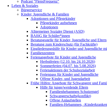
Podcast "FlensFrequenz"
Leben & Soziales
Bürgerservice
Kinder, Jugendliche & Familien
Adoptionen und Pflegekinder
Pflegekinder aufnehmen
Adoptionen
Allgemeiner Sozialer Dienst (ASD)
BAföG für Schüler*innen
Beratungsstelle für Kinder, Jugendliche und Eltern
Beratung zum Kinderschutz (für Fachkräfte)
Eingliederungshilfe für Kinder und Jugendliche m
Familienzentren
Ferienangebote für Kinder und Jugendliche
Herbstferien (12.10. bis 24.10.2026)
Sommerferien (04.07. bis 5.08.2026)
Ferienaktionen der Schulsozialarbeit
Ferienpass für Kinder und Jugendliche
Offene Kinder- und Jugendarbeit
Frühe Hilfen: Angebote für Schwangere und Fami
Hilfe für junge/werdende Eltern
Familienhebammen Schutzengel
Schwangerschafts(konflikt)
Offene Anlaufstellen
Familien-Hebammen, -Kinderkrankens