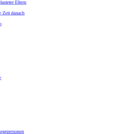
asteter Eltern
e Zeit danach
n
e
legepersonen