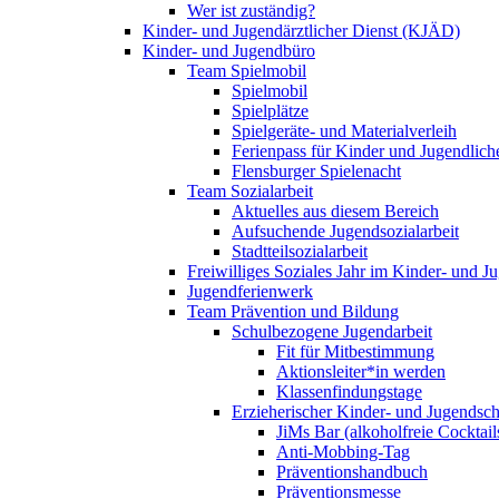
Wer ist zuständig?
Kinder- und Jugendärztlicher Dienst (KJÄD)
Kinder- und Jugendbüro
Team Spielmobil
Spielmobil
Spielplätze
Spielgeräte- und Materialverleih
Ferienpass für Kinder und Jugendlich
Flensburger Spielenacht
Team Sozialarbeit
Aktuelles aus diesem Bereich
Aufsuchende Jugendsozialarbeit
Stadtteilsozialarbeit
Freiwilliges Soziales Jahr im Kinder- und 
Jugendferienwerk
Team Prävention und Bildung
Schulbezogene Jugendarbeit
Fit für Mitbestimmung
Aktionsleiter*in werden
Klassenfindungstage
Erzieherischer Kinder- und Jugendsch
JiMs Bar (alkoholfreie Cocktail
Anti-Mobbing-Tag
Präventionshandbuch
Präventionsmesse