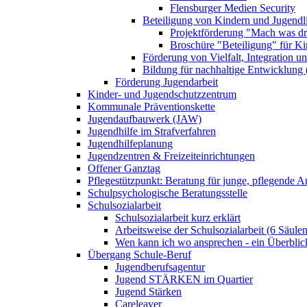
Flensburger Medien Security
Beteiligung von Kindern und Jugendl
Projektförderung "Mach was dr
Broschüre "Beteiligung" für K
Förderung von Vielfalt, Integration u
Bildung für nachhaltige Entwicklung
Förderung Jugendarbeit
Kinder- und Jugendschutzzentrum
Kommunale Präventionskette
Jugendaufbauwerk (JAW)
Jugendhilfe im Strafverfahren
Jugendhilfeplanung
Jugendzentren & Freizeiteinrichtungen
Offener Ganztag
Pflegestützpunkt: Beratung für junge, pflegende 
Schulpsychologische Beratungsstelle
Schulsozialarbeit
Schulsozialarbeit kurz erklärt
Arbeitsweise der Schulsozialarbeit (6 Säulen
Wen kann ich wo ansprechen - ein Überblic
Übergang Schule-Beruf
Jugendberufsagentur
Jugend STÄRKEN im Quartier
Jugend Stärken
Careleaver