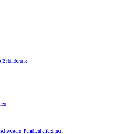
it Behinderung
lien
chwestern, Familienhelfer:innen