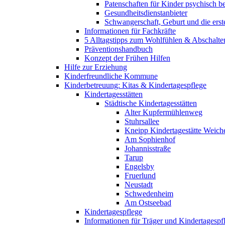
Patenschaften für Kinder psychisch bel
Gesundheitsdienstanbieter
Schwangerschaft, Geburt und die erst
Informationen für Fachkräfte
5 Alltagstipps zum Wohlfühlen & Abschalte
Präventionshandbuch
Konzept der Frühen Hilfen
Hilfe zur Erziehung
Kinderfreundliche Kommune
Kinderbetreuung: Kitas & Kindertagespflege
Kindertagesstätten
Städtische Kindertagesstätten
Alter Kupfermühlenweg
Stuhrsallee
Kneipp Kindertagestätte Weich
Am Sophienhof
Johannisstraße
Tarup
Engelsby
Fruerlund
Neustadt
Schwedenheim
Am Ostseebad
Kindertagespflege
Informationen für Träger und Kindertagespf