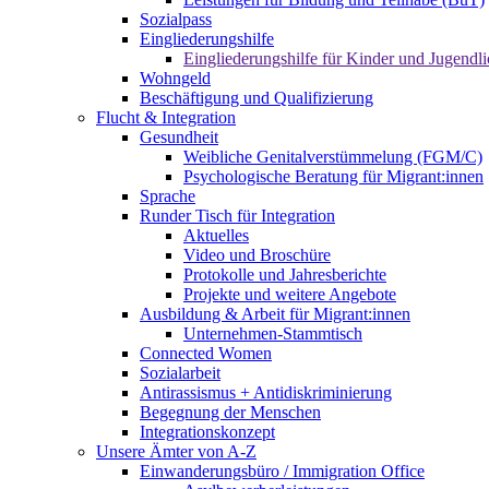
Sozialpass
Eingliederungshilfe
Eingliederungshilfe für Kinder und Jugendli
Wohngeld
Beschäftigung und Qualifizierung
Flucht & Integration
Gesundheit
Weibliche Genitalverstümmelung (FGM/C)
Psychologische Beratung für Migrant:innen
Sprache
Runder Tisch für Integration
Aktuelles
Video und Broschüre
Protokolle und Jahresberichte
Projekte und weitere Angebote
Ausbildung & Arbeit für Migrant:innen
Unternehmen-Stammtisch
Connected Women
Sozialarbeit
Antirassismus + Antidiskriminierung
Begegnung der Menschen
Integrationskonzept
Unsere Ämter von A-Z
Einwanderungsbüro / Immigration Office