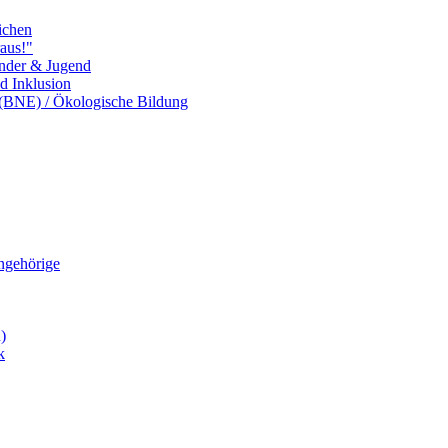
ichen
aus!"
inder & Jugend
nd Inklusion
 (BNE) / Ökologische Bildung
Angehörige
)
k