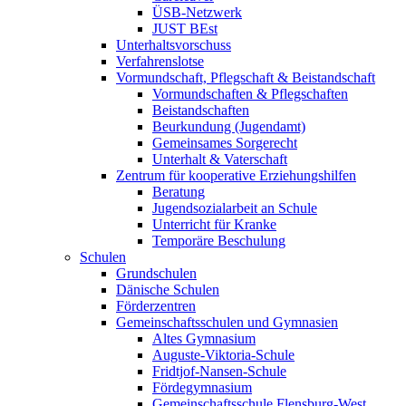
ÜSB-Netzwerk
JUST BEst
Unterhaltsvorschuss
Verfahrenslotse
Vormundschaft, Pflegschaft & Beistandschaft
Vormundschaften & Pflegschaften
Beistandschaften
Beurkundung (Jugendamt)
Gemeinsames Sorgerecht
Unterhalt & Vaterschaft
Zentrum für kooperative Erziehungshilfen
Beratung
Jugendsozialarbeit an Schule
Unterricht für Kranke
Temporäre Beschulung
Schulen
Grundschulen
Dänische Schulen
Förderzentren
Gemeinschaftsschulen und Gymnasien
Altes Gymnasium
Auguste-Viktoria-Schule
Fridtjof-Nansen-Schule
Fördegymnasium
Gemeinschaftsschule Flensburg-West