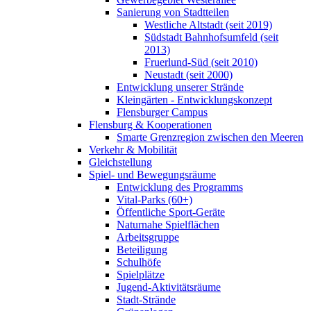
Sanierung von Stadtteilen
Westliche Altstadt (seit 2019)
Südstadt Bahnhofsumfeld (seit
2013)
Fruerlund-Süd (seit 2010)
Neustadt (seit 2000)
Entwicklung unserer Strände
Kleingärten - Entwicklungskonzept
Flensburger Campus
Flensburg & Kooperationen
Smarte Grenzregion zwischen den Meeren
Verkehr & Mobilität
Gleichstellung
Spiel- und Bewegungsräume
Entwicklung des Programms
Vital-Parks (60+)
Öffentliche Sport-Geräte
Naturnahe Spielflächen
Arbeitsgruppe
Beteiligung
Schulhöfe
Spielplätze
Jugend-Aktivitätsräume
Stadt-Strände