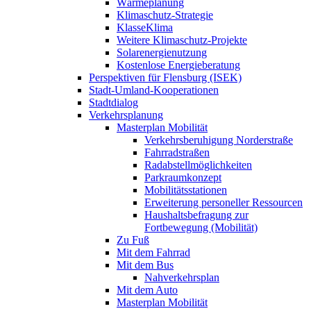
Wärmeplanung
Klimaschutz-Strategie
KlasseKlima
Weitere Klimaschutz-Projekte
Solarenergienutzung
Kostenlose Energieberatung
Perspektiven für Flensburg (ISEK)
Stadt-Umland-Kooperationen
Stadtdialog
Verkehrsplanung
Masterplan Mobilität
Verkehrsberuhigung Norderstraße
Fahrradstraßen
Radabstellmöglichkeiten
Parkraumkonzept
Mobilitätsstationen
Erweiterung personeller Ressourcen
Haushaltsbefragung zur
Fortbewegung (Mobilität)
Zu Fuß
Mit dem Fahrrad
Mit dem Bus
Nahverkehrsplan
Mit dem Auto
Masterplan Mobilität