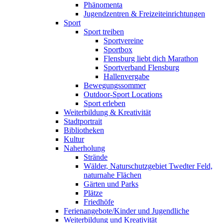
Phänomenta
Jugendzentren & Freizeiteinrichtungen
Sport
Sport treiben
Sportvereine
Sportbox
Flensburg liebt dich Marathon
Sportverband Flensburg
Hallenvergabe
Bewegungssommer
Outdoor-Sport Locations
Sport erleben
Weiterbildung & Kreativität
Stadtportrait
Bibliotheken
Kultur
Naherholung
Strände
Wälder, Naturschutzgebiet Twedter Feld,
naturnahe Flächen
Gärten und Parks
Plätze
Friedhöfe
Ferienangebote/Kinder und Jugendliche
Weiterbildung und Kreativität