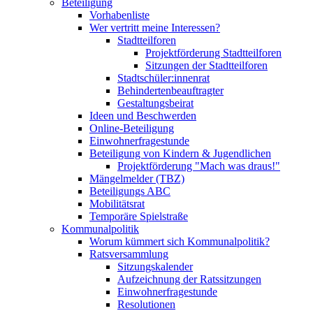
Beteiligung
Vorhabenliste
Wer vertritt meine Interessen?
Stadtteilforen
Projektförderung Stadtteilforen
Sitzungen der Stadtteilforen
Stadtschüler:innenrat
Behindertenbeauftragter
Gestaltungsbeirat
Ideen und Beschwerden
Online-Beteiligung
Einwohnerfragestunde
Beteiligung von Kindern & Jugendlichen
Projektförderung "Mach was draus!"
Mängelmelder (TBZ)
Beteiligungs ABC
Mobilitätsrat
Temporäre Spielstraße
Kommunalpolitik
Worum kümmert sich Kommunalpolitik?
Ratsversammlung
Sitzungskalender
Aufzeichnung der Ratssitzungen
Einwohnerfragestunde
Resolutionen