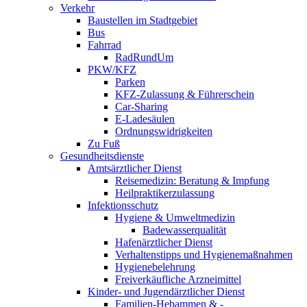
Verkehr
Baustellen im Stadtgebiet
Bus
Fahrrad
RadRundUm
PKW/KFZ
Parken
KFZ-Zulassung & Führerschein
Car-Sharing
E-Ladesäulen
Ordnungswidrigkeiten
Zu Fuß
Gesundheitsdienste
Amtsärztlicher Dienst
Reisemedizin: Beratung & Impfung
Heilpraktikerzulassung
Infektionsschutz
Hygiene & Umweltmedizin
Badewasserqualität
Hafenärztlicher Dienst
Verhaltenstipps und Hygienemaßnahmen
Hygienebelehrung
Freiverkäufliche Arzneimittel
Kinder- und Jugendärztlicher Dienst
Familien-Hebammen & -