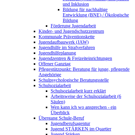
und Inklusion
Bildung für nachhaltige
Entwicklung (BNE) / Ökologische
Bildung
Förderung Jugendarbeit
Kinder- und Jugendschutzzentrum
Kommunale Präventionskette
Jugendaufbauwerk (JAW)
Jugendhilfe im Strafverfahren
Jugendhilfeplanung
Jugendzentren & Freizeiteinrichtungen
Offener Ganztag
Pflegestützpunkt: Beratung für junge, pflegende
Angehörige
Schulpsychologische Beratungsstelle
Schulsozialarbeit
Schulsozialarbeit kurz erklärt
Arbeitsweise der Schulsozialarbeit (6
Säulen)
Wen kann ich wo ansprechen - ein
Überblick
Übergang Schule-Beruf
Jugendberufsagentur
Jugend STÄRKEN im Quartier
Jugend Stärken