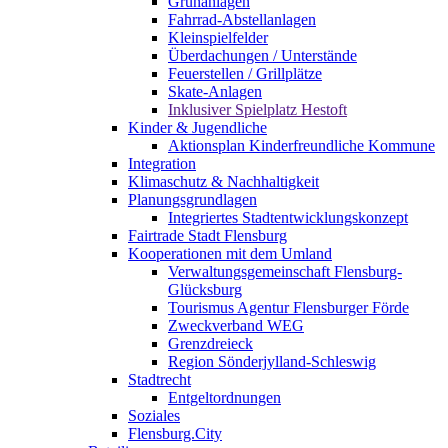
Grünanlagen
Fahrrad-Abstellanlagen
Kleinspielfelder
Überdachungen / Unterstände
Feuerstellen / Grillplätze
Skate-Anlagen
Inklusiver Spielplatz Hestoft
Kinder & Jugendliche
Aktionsplan Kinderfreundliche Kommune
Integration
Klimaschutz & Nachhaltigkeit
Planungsgrundlagen
Integriertes Stadtentwicklungskonzept
Fairtrade Stadt Flensburg
Kooperationen mit dem Umland
Verwaltungsgemeinschaft Flensburg-
Glücksburg
Tourismus Agentur Flensburger Förde
Zweckverband WEG
Grenzdreieck
Region Sönderjylland-Schleswig
Stadtrecht
Entgeltordnungen
Soziales
Flensburg.City