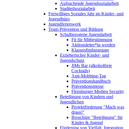
Aufsuchende Jugendsozialarbeit
Stadtteilsozialarbeit
Freiwilliges Soziales Jahr im Kinder- und
Jugendbüro
Jugendferienwerk
Team Prävention und Bildung
Schulbezogene Jugendarbeit
Fit für Mitbestimmung
Aktionsleiter*in werden
Klassenfindungstage
Erzieherischer Kinder- und
Jugendschutz
JiMs Bar (alkoholfreie
Cocktails)
Anti-Mobbing-Tag
Präventionshandbuch
Präventionsmesse
Flensburger Medien Security
Beteiligung von Kindern und
Jugendlichen
Projektförderung "Mach was
draus!"
Broschüre "Beteiligung" für
Kinder & Jugend
Förderung von Vielfalt, Integration