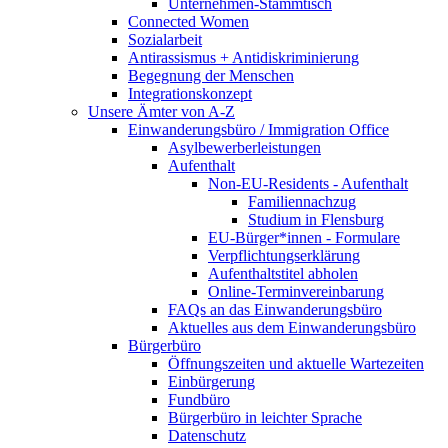
Unternehmen-Stammtisch
Connected Women
Sozialarbeit
Antirassismus + Antidiskriminierung
Begegnung der Menschen
Integrationskonzept
Unsere Ämter von A-Z
Einwanderungsbüro / Immigration Office
Asylbewerberleistungen
Aufenthalt
Non-EU-Residents - Aufenthalt
Familiennachzug
Studium in Flensburg
EU-Bürger*innen - Formulare
Verpflichtungserklärung
Aufenthaltstitel abholen
Online-Terminvereinbarung
FAQs an das Einwanderungsbüro
Aktuelles aus dem Einwanderungsbüro
Bürgerbüro
Öffnungszeiten und aktuelle Wartezeiten
Einbürgerung
Fundbüro
Bürgerbüro in leichter Sprache
Datenschutz