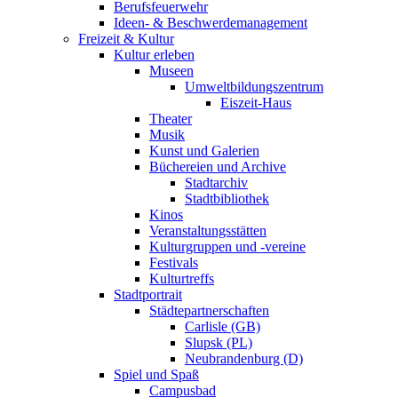
Berufsfeuerwehr
Ideen- & Beschwerdemanagement
Freizeit & Kultur
Kultur erleben
Museen
Umweltbildungszentrum
Eiszeit-Haus
Theater
Musik
Kunst und Galerien
Büchereien und Archive
Stadtarchiv
Stadtbibliothek
Kinos
Veranstaltungsstätten
Kulturgruppen und -vereine
Festivals
Kulturtreffs
Stadtportrait
Städtepartnerschaften
Carlisle (GB)
Slupsk (PL)
Neubrandenburg (D)
Spiel und Spaß
Campusbad