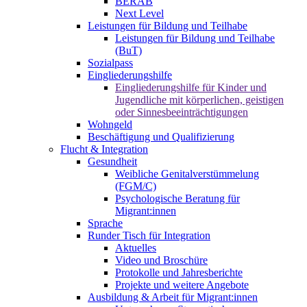
BERAB
Next Level
Leistungen für Bildung und Teilhabe
Leistungen für Bildung und Teilhabe
(BuT)
Sozialpass
Eingliederungshilfe
Eingliederungshilfe für Kinder und
Jugendliche mit körperlichen, geistigen
oder Sinnesbeeinträchtigungen
Wohngeld
Beschäftigung und Qualifizierung
Flucht & Integration
Gesundheit
Weibliche Genitalverstümmelung
(FGM/C)
Psychologische Beratung für
Migrant:innen
Sprache
Runder Tisch für Integration
Aktuelles
Video und Broschüre
Protokolle und Jahresberichte
Projekte und weitere Angebote
Ausbildung & Arbeit für Migrant:innen