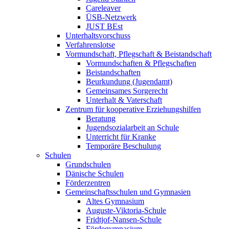
Careleaver
ÜSB-Netzwerk
JUST BEst
Unterhaltsvorschuss
Verfahrenslotse
Vormundschaft, Pflegschaft & Beistandschaft
Vormundschaften & Pflegschaften
Beistandschaften
Beurkundung (Jugendamt)
Gemeinsames Sorgerecht
Unterhalt & Vaterschaft
Zentrum für kooperative Erziehungshilfen
Beratung
Jugendsozialarbeit an Schule
Unterricht für Kranke
Temporäre Beschulung
Schulen
Grundschulen
Dänische Schulen
Förderzentren
Gemeinschaftsschulen und Gymnasien
Altes Gymnasium
Auguste-Viktoria-Schule
Fridtjof-Nansen-Schule
Fördegymnasium