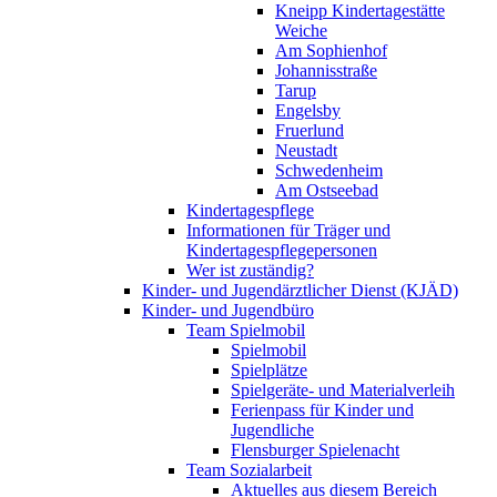
Kneipp Kindertagestätte
Weiche
Am Sophienhof
Johannisstraße
Tarup
Engelsby
Fruerlund
Neustadt
Schwedenheim
Am Ostseebad
Kindertagespflege
Informationen für Träger und
Kindertagespflegepersonen
Wer ist zuständig?
Kinder- und Jugendärztlicher Dienst (KJÄD)
Kinder- und Jugendbüro
Team Spielmobil
Spielmobil
Spielplätze
Spielgeräte- und Materialverleih
Ferienpass für Kinder und
Jugendliche
Flensburger Spielenacht
Team Sozialarbeit
Aktuelles aus diesem Bereich