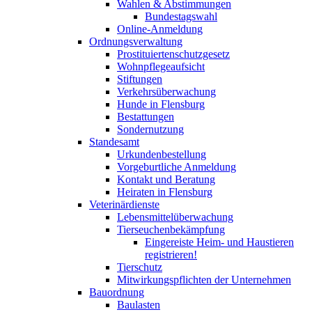
Wahlen & Abstimmungen
Bundestagswahl
Online-Anmeldung
Ordnungsverwaltung
Prostituiertenschutzgesetz
Wohnpflegeaufsicht
Stiftungen
Verkehrsüberwachung
Hunde in Flensburg
Bestattungen
Sondernutzung
Standesamt
Urkundenbestellung
Vorgeburtliche Anmeldung
Kontakt und Beratung
Heiraten in Flensburg
Veterinärdienste
Lebensmittelüberwachung
Tierseuchenbekämpfung
Eingereiste Heim- und Haustieren
registrieren!
Tierschutz
Mitwirkungspflichten der Unternehmen
Bauordnung
Baulasten