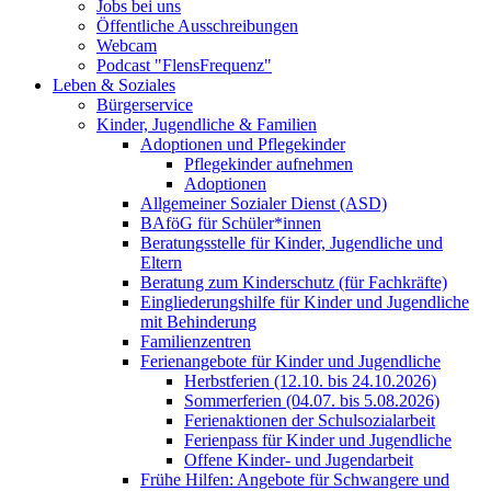
Jobs bei uns
Öffentliche Ausschreibungen
Webcam
Podcast "FlensFrequenz"
Leben & Soziales
Bürgerservice
Kinder, Jugendliche & Familien
Adoptionen und Pflegekinder
Pflegekinder aufnehmen
Adoptionen
Allgemeiner Sozialer Dienst (ASD)
BAföG für Schüler*innen
Beratungsstelle für Kinder, Jugendliche und
Eltern
Beratung zum Kinderschutz (für Fachkräfte)
Eingliederungshilfe für Kinder und Jugendliche
mit Behinderung
Familienzentren
Ferienangebote für Kinder und Jugendliche
Herbstferien (12.10. bis 24.10.2026)
Sommerferien (04.07. bis 5.08.2026)
Ferienaktionen der Schulsozialarbeit
Ferienpass für Kinder und Jugendliche
Offene Kinder- und Jugendarbeit
Frühe Hilfen: Angebote für Schwangere und