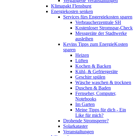
Vergangene Veranstaltungen
Klimapakt Flensburg
Energiekosten senken
Services fürs Engergiekosten sparen
Verbraucherzentrale SH
Kostenloser Stromspar-Check
Messgeräte der Stadtwerke
ausleihen
Kevins Tipps zum EnergieKosten
sparen
Heizen
Lüften
Kochen & Backen
Kühl- & Gefriergeräte
Geschirr spülen
Wäsche waschen & trocknen
Duschen & Baden
Fernseher, Computer,
Notebooks
Im Garten
Meine Tipps für dich - Ein
Like für mich?
Drohende Stromsperre?
Solarkataster
Veranstaltungen