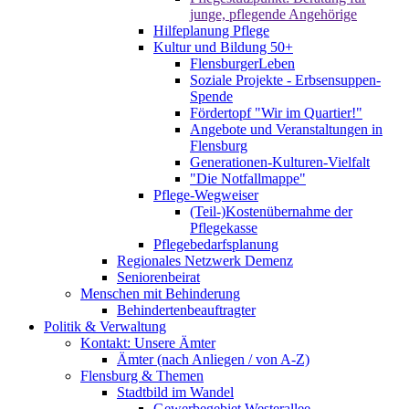
junge, pflegende Angehörige
Hilfeplanung Pflege
Kultur und Bildung 50+
FlensburgerLeben
Soziale Projekte - Erbsensuppen-
Spende
Fördertopf "Wir im Quartier!"
Angebote und Veranstaltungen in
Flensburg
Generationen-Kulturen-Vielfalt
"Die Notfallmappe"
Pflege-Wegweiser
(Teil-)Kostenübernahme der
Pflegekasse
Pflegebedarfsplanung
Regionales Netzwerk Demenz
Seniorenbeirat
Menschen mit Behinderung
Behindertenbeauftragter
Politik & Verwaltung
Kontakt: Unsere Ämter
Ämter (nach Anliegen / von A-Z)
Flensburg & Themen
Stadtbild im Wandel
Gewerbegebiet Westerallee