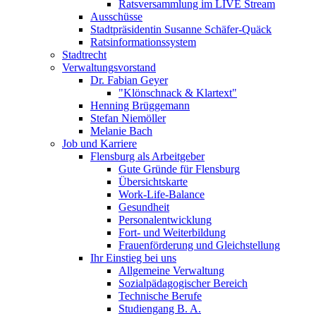
Ratsversammlung im LIVE Stream
Ausschüsse
Stadtpräsidentin Susanne Schäfer-Quäck
Ratsinformationssystem
Stadtrecht
Verwaltungsvorstand
Dr. Fabian Geyer
"Klönschnack & Klartext"
Henning Brüggemann
Stefan Niemöller
Melanie Bach
Job und Karriere
Flensburg als Arbeitgeber
Gute Gründe für Flensburg
Übersichtskarte
Work-Life-Balance
Gesundheit
Personalentwicklung
Fort- und Weiterbildung
Frauenförderung und Gleichstellung
Ihr Einstieg bei uns
Allgemeine Verwaltung
Sozialpädagogischer Bereich
Technische Berufe
Studiengang B. A.