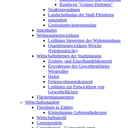
Rundweg "Grünes Hufeisen"
Straßengestaltung
Landschaftsplan der Stadt Flensburg
naturtalent
Generalentwässerungsplan
Innenhafen
Wohnraumentwicklung
Leitlinien Steuerung des Wohnungsbaus
Quartiersentwicklung Weiche
(Friedenskirche)
Wirtschaftsthemen der Stadtplanung
Zentren- und Einzelhandelskonzept
Erweiterung des Gewerbegebietes
Westerallee
Hafen
Ferienwohnungskonzept
Leitlinien zur Entwicklung von
Gewerbeflächen
Flächenmanagement
Wirtschaftsstandort
Flensburg in Zahlen
Kleinräumige Gebietsgliederung
Wirtschaftsprofil
Grenzpendeln
Grenzdreieck - Grænsetrekanten