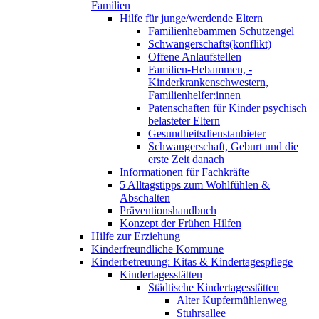
Familien
Hilfe für junge/werdende Eltern
Familienhebammen Schutzengel
Schwangerschafts(konflikt)
Offene Anlaufstellen
Familien-Hebammen, -
Kinderkrankenschwestern,
Familienhelfer:innen
Patenschaften für Kinder psychisch
belasteter Eltern
Gesundheitsdienstanbieter
Schwangerschaft, Geburt und die
erste Zeit danach
Informationen für Fachkräfte
5 Alltagstipps zum Wohlfühlen &
Abschalten
Präventionshandbuch
Konzept der Frühen Hilfen
Hilfe zur Erziehung
Kinderfreundliche Kommune
Kinderbetreuung: Kitas & Kindertagespflege
Kindertagesstätten
Städtische Kindertagesstätten
Alter Kupfermühlenweg
Stuhrsallee