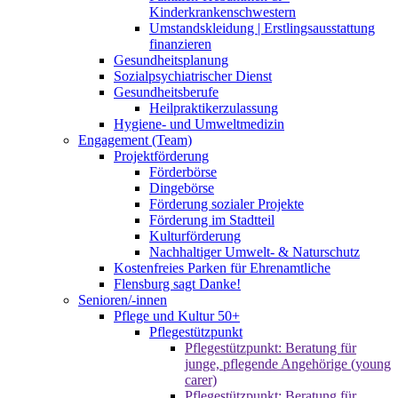
Kinderkrankenschwestern
Umstandskleidung | Erstlingsausstattung
finanzieren
Gesundheitsplanung
Sozialpsychiatrischer Dienst
Gesundheitsberufe
Heilpraktikerzulassung
Hygiene- und Umweltmedizin
Engagement (Team)
Projektförderung
Förderbörse
Dingebörse
Förderung sozialer Projekte
Förderung im Stadtteil
Kulturförderung
Nachhaltiger Umwelt- & Naturschutz
Kostenfreies Parken für Ehrenamtliche
Flensburg sagt Danke!
Senioren/-innen
Pflege und Kultur 50+
Pflegestützpunkt
Pflegestützpunkt: Beratung für
junge, pflegende Angehörige (young
carer)
Pflegestützpunkt: Beratung für