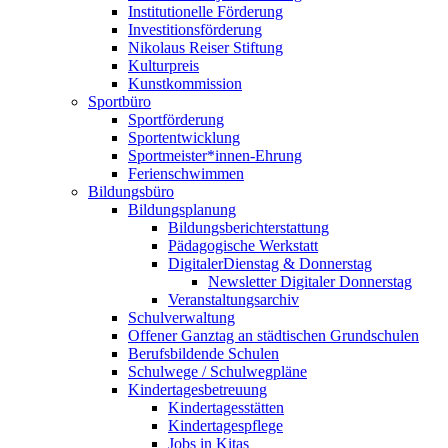
Institutionelle Förderung
Investitionsförderung
Nikolaus Reiser Stiftung
Kulturpreis
Kunstkommission
Sportbüro
Sportförderung
Sportentwicklung
Sportmeister*innen-Ehrung
Ferienschwimmen
Bildungsbüro
Bildungsplanung
Bildungsberichterstattung
Pädagogische Werkstatt
DigitalerDienstag & Donnerstag
Newsletter Digitaler Donnerstag
Veranstaltungsarchiv
Schulverwaltung
Offener Ganztag an städtischen Grundschulen
Berufsbildende Schulen
Schulwege / Schulwegpläne
Kindertagesbetreuung
Kindertagesstätten
Kindertagespflege
Jobs in Kitas