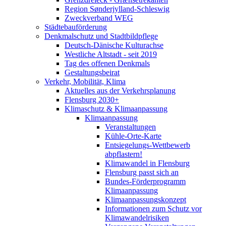
Region Sønderjylland-Schleswig
Zweckverband WEG
Städtebauförderung
Denkmalschutz und Stadtbildpflege
Deutsch-Dänische Kulturachse
Westliche Altstadt - seit 2019
Tag des offenen Denkmals
Gestaltungsbeirat
Verkehr, Mobilität, Klima
Aktuelles aus der Verkehrsplanung
Flensburg 2030+
Klimaschutz & Klimaanpassung
Klimaanpassung
Veranstaltungen
Kühle-Orte-Karte
Entsiegelungs-Wettbewerb
abpflastern!
Klimawandel in Flensburg
Flensburg passt sich an
Bundes-Förderprogramm
Klimaanpassung
Klimaanpassungskonzept
Informationen zum Schutz vor
Klimawandelrisiken