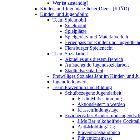
Wer ist zuständig?
Kinder- und Jugendärztlicher Dienst (KJÄD)
Kinder- und Jugendbüro
Team Spielmobil
Spielmobil
Spielplätze
Spielgeräte- und Materialverleih
Ferienpass für Kinder und Jugendlich
Flensburger Spielenacht
Team Sozialarbeit
Aktuelles aus diesem Bereich
Aufsuchende Jugendsozialarbeit
Stadtteilsozialarbeit
Freiwilliges Soziales Jahr im Kinder- und 
Jugendferienwerk
Team Prävention und Bildung
Schulbezogene Jugendarbeit
Fit für Mitbestimmung
Aktionsleiter*in werden
Klassenfindungstage
Erzieherischer Kinder- und Jugendsch
JiMs Bar (alkoholfreie Cocktail
Anti-Mobbing-Tag
Präventionshandbuch
Präventionsmesse