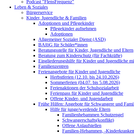
Podcast "FlensFrequenz"
Leben & Soziales
Bürgerservice
Kinder, Jugendliche & Familien
Adoptionen und Pflegekinder
Pflegekinder aufnehmen
Adoptionen
Allgemeiner Sozialer Dienst (ASD)
BAföG für Schüler*innen
Beratungsstelle für Kinder, Jugendliche und Eltern
Beratung zum Kinderschutz (für Fachkräfte)
Eingliederungshilfe für Kinder und Jugendliche m
Familienzentren
Ferienangebote für Kinder und Jugendliche
Herbstferien (12.10. bis 24.10.2026)
Sommerferien (04.07. bis 5.08.2026)
Ferienaktionen der Schulsozialarbeit
Ferienpass für Kinder und Jugendliche
Offene Kinder- und Jugendarbeit
Frühe Hilfen: Angebote für Schwangere und Fami
Hilfe für junge/werdende Eltern
Familienhebammen Schutzengel
Schwangerschafts(konflikt)
Offene Anlaufstellen
Familien-Hebammen, -Kinderkrankens