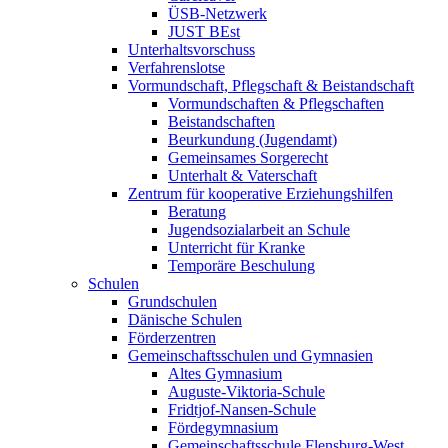
ÜSB-Netzwerk
JUST BEst
Unterhaltsvorschuss
Verfahrenslotse
Vormundschaft, Pflegschaft & Beistandschaft
Vormundschaften & Pflegschaften
Beistandschaften
Beurkundung (Jugendamt)
Gemeinsames Sorgerecht
Unterhalt & Vaterschaft
Zentrum für kooperative Erziehungshilfen
Beratung
Jugendsozialarbeit an Schule
Unterricht für Kranke
Temporäre Beschulung
Schulen
Grundschulen
Dänische Schulen
Förderzentren
Gemeinschaftsschulen und Gymnasien
Altes Gymnasium
Auguste-Viktoria-Schule
Fridtjof-Nansen-Schule
Fördegymnasium
Gemeinschaftsschule Flensburg-West