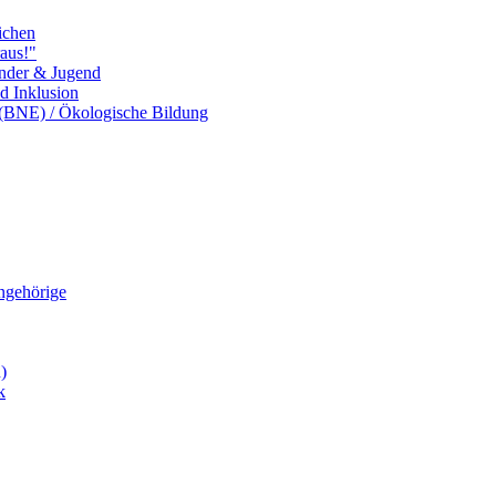
ichen
aus!"
inder & Jugend
nd Inklusion
 (BNE) / Ökologische Bildung
Angehörige
)
k