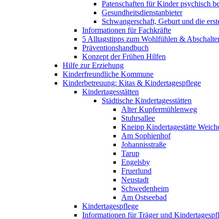
Patenschaften für Kinder psychisch bel
Gesundheitsdienstanbieter
Schwangerschaft, Geburt und die erst
Informationen für Fachkräfte
5 Alltagstipps zum Wohlfühlen & Abschalte
Präventionshandbuch
Konzept der Frühen Hilfen
Hilfe zur Erziehung
Kinderfreundliche Kommune
Kinderbetreuung: Kitas & Kindertagespflege
Kindertagesstätten
Städtische Kindertagesstätten
Alter Kupfermühlenweg
Stuhrsallee
Kneipp Kindertagestätte Weich
Am Sophienhof
Johannisstraße
Tarup
Engelsby
Fruerlund
Neustadt
Schwedenheim
Am Ostseebad
Kindertagespflege
Informationen für Träger und Kindertagespf