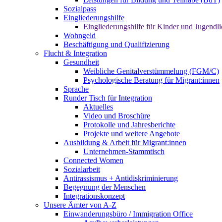
Sozialpass
Eingliederungshilfe
Eingliederungshilfe für Kinder und Jugendli
Wohngeld
Beschäftigung und Qualifizierung
Flucht & Integration
Gesundheit
Weibliche Genitalverstümmelung (FGM/C)
Psychologische Beratung für Migrant:innen
Sprache
Runder Tisch für Integration
Aktuelles
Video und Broschüre
Protokolle und Jahresberichte
Projekte und weitere Angebote
Ausbildung & Arbeit für Migrant:innen
Unternehmen-Stammtisch
Connected Women
Sozialarbeit
Antirassismus + Antidiskriminierung
Begegnung der Menschen
Integrationskonzept
Unsere Ämter von A-Z
Einwanderungsbüro / Immigration Office