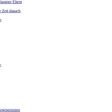
asteter Eltern
e Zeit danach
n
e
legepersonen