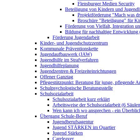
Flensburger Medien Security
Beteiligung von Kindern und Jugendl
Projektförderung "Mach was dr
Broschüre "Beteiligung" für K
Förderung von Vielfalt, Integration u
Bildung für nachhaltige Entwicklung
Förderung Jugendarbeit
Kinder- und Jugendschutzzentrum
Kommunale Präventionskette
Jugendaufbauwerk (JAW)
Jugendhilfe im Strafverfahren
Jugendhilfeplanung
Jugendzentren & Freizeiteinrichtungen
Offener Ganztag
Pflegestützpunkt: Beratung für junge, pflegende 
Schulpsychologische Beratungsstelle
Schulsozialarbeit
Schulsozialarbeit kurz erklärt
Arbeitsweise der Schulsozialarbeit (6 Säulen
Wen kann ich wo ansprechen - ein Überblic
Übergang Schule-Beruf
Jugendberufsagentur
Jugend STÄRKEN im Quartier
Jugend Stärken
Careleaver