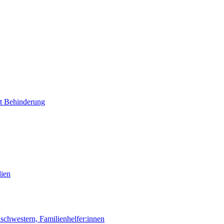
it Behinderung
lien
chwestern, Familienhelfer:innen