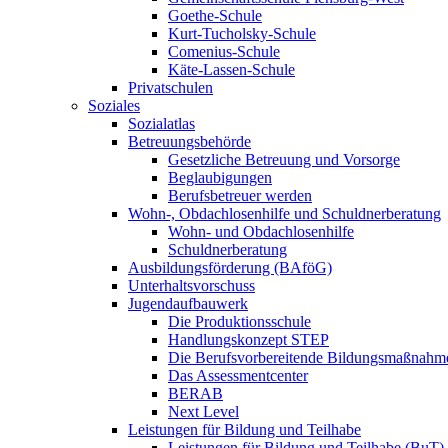
Goethe-Schule
Kurt-Tucholsky-Schule
Comenius-Schule
Käte-Lassen-Schule
Privatschulen
Soziales
Sozialatlas
Betreuungsbehörde
Gesetzliche Betreuung und Vorsorge
Beglaubigungen
Berufsbetreuer werden
Wohn-, Obdachlosenhilfe und Schuldnerberatung
Wohn- und Obdachlosenhilfe
Schuldnerberatung
Ausbildungsförderung (BAföG)
Unterhaltsvorschuss
Jugendaufbauwerk
Die Produktionsschule
Handlungskonzept STEP
Die Berufsvorbereitende Bildungsmaßnahm
Das Assessmentcenter
BERAB
Next Level
Leistungen für Bildung und Teilhabe
Leistungen für Bildung und Teilhabe (BuT)