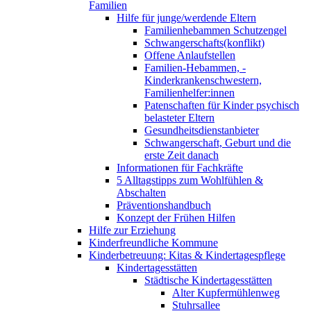
Familien
Hilfe für junge/werdende Eltern
Familienhebammen Schutzengel
Schwangerschafts(konflikt)
Offene Anlaufstellen
Familien-Hebammen, -
Kinderkrankenschwestern,
Familienhelfer:innen
Patenschaften für Kinder psychisch
belasteter Eltern
Gesundheitsdienstanbieter
Schwangerschaft, Geburt und die
erste Zeit danach
Informationen für Fachkräfte
5 Alltagstipps zum Wohlfühlen &
Abschalten
Präventionshandbuch
Konzept der Frühen Hilfen
Hilfe zur Erziehung
Kinderfreundliche Kommune
Kinderbetreuung: Kitas & Kindertagespflege
Kindertagesstätten
Städtische Kindertagesstätten
Alter Kupfermühlenweg
Stuhrsallee