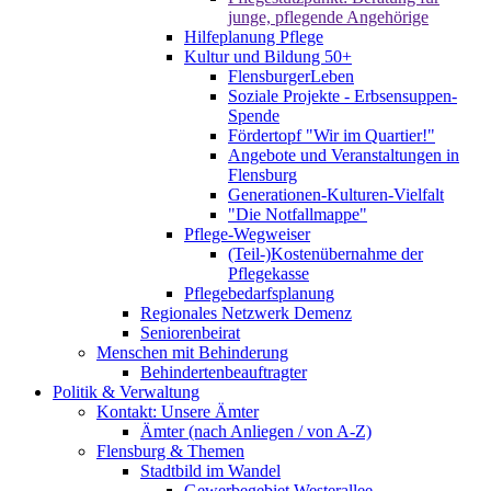
junge, pflegende Angehörige
Hilfeplanung Pflege
Kultur und Bildung 50+
FlensburgerLeben
Soziale Projekte - Erbsensuppen-
Spende
Fördertopf "Wir im Quartier!"
Angebote und Veranstaltungen in
Flensburg
Generationen-Kulturen-Vielfalt
"Die Notfallmappe"
Pflege-Wegweiser
(Teil-)Kostenübernahme der
Pflegekasse
Pflegebedarfsplanung
Regionales Netzwerk Demenz
Seniorenbeirat
Menschen mit Behinderung
Behindertenbeauftragter
Politik & Verwaltung
Kontakt: Unsere Ämter
Ämter (nach Anliegen / von A-Z)
Flensburg & Themen
Stadtbild im Wandel
Gewerbegebiet Westerallee