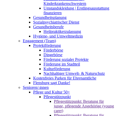
Kinderkrankenschwestern
Umstandskleidung | Erstlingsausstattung
finanzieren
Gesundheitsplanung
Sozialpsychiatrischer Dienst
Gesundheitsberufe
Heilpraktikerzulassung
Hygiene- und Umweltmedizin
Engagement (Team)
Projektförderung
Förderbörse
Dingebörse
Förderung sozialer Projekte
Förderung im Stadtteil
Kulturförderung
Nachhaltiger Umwelt- & Naturschutz
Kostenfreies Parken für Ehrenamtliche
Flensburg sagt Danke!
Senioren/-innen
Pflege und Kultur 50+
Pflegestützpunkt
Pflegestützpunkt: Beratung für
junge, pflegende Angehörige (young
carer)
Pflegestützpunkt: Beratung für