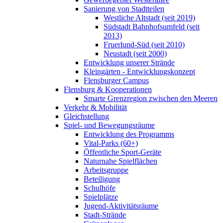
Sanierung von Stadtteilen
Westliche Altstadt (seit 2019)
Südstadt Bahnhofsumfeld (seit
2013)
Fruerlund-Süd (seit 2010)
Neustadt (seit 2000)
Entwicklung unserer Strände
Kleingärten - Entwicklungskonzept
Flensburger Campus
Flensburg & Kooperationen
Smarte Grenzregion zwischen den Meeren
Verkehr & Mobilität
Gleichstellung
Spiel- und Bewegungsräume
Entwicklung des Programms
Vital-Parks (60+)
Öffentliche Sport-Geräte
Naturnahe Spielflächen
Arbeitsgruppe
Beteiligung
Schulhöfe
Spielplätze
Jugend-Aktivitätsräume
Stadt-Strände