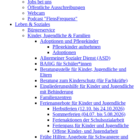
Jobs bei uns
Öffentliche Ausschreibungen
Webcam
Podcast "FlensFrequenz"
Leben & Soziales
Bürgerservice
Kinder, Jugendliche & Familien
Adoptionen und Pflegekinder
Pflegekinder aufnehmen
Adoptionen
Allgemeiner Sozialer Dienst (ASD)
BAföG für Schüler*innen
Beratungsstelle für Kinder, Jugendliche und
Eltern
Beratung zum Kinderschutz (für Fachkräfte)
Eingliederungshilfe für Kinder und Jugendliche
mit Behinderung
Familienzentren
Ferienangebote für Kinder und Jugendliche
Herbstferien (12.10. bis 24.10.2026)
Sommerferien (04.07. bis 5.08.2026)
Ferienaktionen der Schulsozialarbeit
Ferienpass für Kinder und Jugendliche
Offene Kinder- und Jugendarbeit
Frühe Hilfen: Angebote für Schwangere und