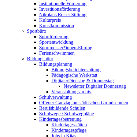
Institutionelle Förderung
Investitionsförderung
Nikolaus Reiser Stiftung
Kulturpreis
Kunstkommission
Sportbüro
Sportförderung
Sportentwicklung
Sportmeister*innen-Ehrung
Ferienschwimmen
Bildungsbüro
Bildungsplanung
Bildungsberichterstattung
Pädagogische Werkstatt
DigitalerDienstag & Donnerstag
Newsletter Digitaler Donnerstag
Veranstaltungsarchiv
Schulverwaltung
Offener Ganztag an städtischen Grundschulen
Berufsbildende Schulen
Schulwege / Schulwegpläne
Kindertagesbetreuung
Kindertagesstätten
Kindertagespflege
Jobs in Kitas