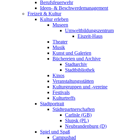
Berufsfeuerwehr
Ideen- & Beschwerdemanagement
Freizeit & Kultur
Kultur erleben
Museen
Umweltbildungszentrum
Eiszeit-Haus
Theater
Musik
Kunst und Galerien
Büchereien und Archive
Stadtarchiv
Stadtbibliothek
Kinos
Veranstaltungsstätten
Kulturgruppen und -vereine
Festivals
Kulturtreffs
Stadtportrait
Städtepartnerschaften
Carlisle (GB)
Slupsk (PL)
Neubrandenburg (D)
Spiel und Spaß
Campusbad