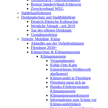
Region Sønderjylland-Schleswig
Zweckverband WEG
Städtebauförderung
Denkmalschutz und Stadtbildpflege
Deutsch-Dänische Kulturachse
Westliche Altstadt - seit 2019
Tag des offenen Denkmals
Gestaltungsbeirat
Verkehr, Mobilität, Klima
Aktuelles aus der Verkehrsplanung
Flensburg 2030+
Klimaschutz & Klimaanpassung
Klimaanpassung
Veranstaltungen
Kühle-Orte-Karte
Entsiegelungs-Wettbewerb
abpflastern!
Klimawandel in Flensburg
Flensburg passt sich an
Bundes-Förderprogramm
Klimaanpassung
Klimaanpassungskonzept
Informationen zum Schutz vor
Klimawandelrisiken