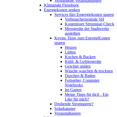
Vergangene Veranstaltungen
Klimapakt Flensburg
Energiekosten senken
Services fürs Engergiekosten sparen
Verbraucherzentrale SH
Kostenloser Stromspar-Check
Messgeräte der Stadtwerke
ausleihen
Kevins Tipps zum EnergieKosten
sparen
Heizen
Lüften
Kochen & Backen
Kühl- & Gefriergeräte
Geschirr spülen
Wäsche waschen & trocknen
Duschen & Baden
Fernseher, Computer,
Notebooks
Im Garten
Meine Tipps für dich - Ein
Like für mich?
Drohende Stromsperre?
Solarkataster
Veranstaltungen