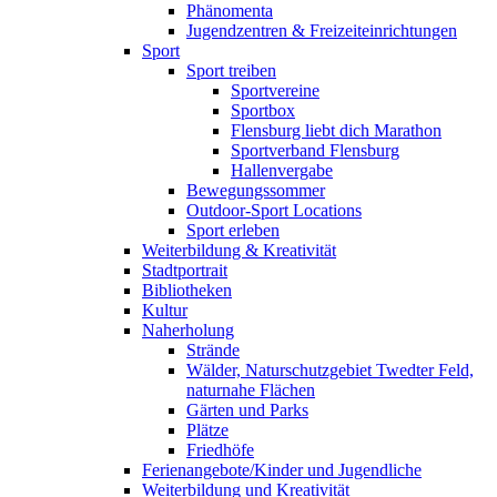
Phänomenta
Jugendzentren & Freizeiteinrichtungen
Sport
Sport treiben
Sportvereine
Sportbox
Flensburg liebt dich Marathon
Sportverband Flensburg
Hallenvergabe
Bewegungssommer
Outdoor-Sport Locations
Sport erleben
Weiterbildung & Kreativität
Stadtportrait
Bibliotheken
Kultur
Naherholung
Strände
Wälder, Naturschutzgebiet Twedter Feld,
naturnahe Flächen
Gärten und Parks
Plätze
Friedhöfe
Ferienangebote/Kinder und Jugendliche
Weiterbildung und Kreativität