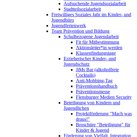
Aufsuchende Jugendsozialarbeit
Stadtteilsozialarbeit
Freiwilliges Soziales Jahr im Kinder- und
Jugendbüro
Jugendferienwerk
Team Prävention und Bildung
Schulbezogene Jugendarbeit
Fit für Mitbestimmung
Aktionsleiter*in werden
Klassenfindungstage
Erzieherischer Kinder- und
Jugendschutz
JiMs Bar (alkoholfreie
Cocktails)
Anti-Mobbing-Tag
Präventionshandbuch
Präventionsmesse
Flensburger Medien Security
Beteiligung von Kindern und
Jugendlichen
Projektförderung "Mach was
draus!"
Broschüre "Beteiligung" für
Kinder & Jugend
Förderung von Vielfalt, Integration