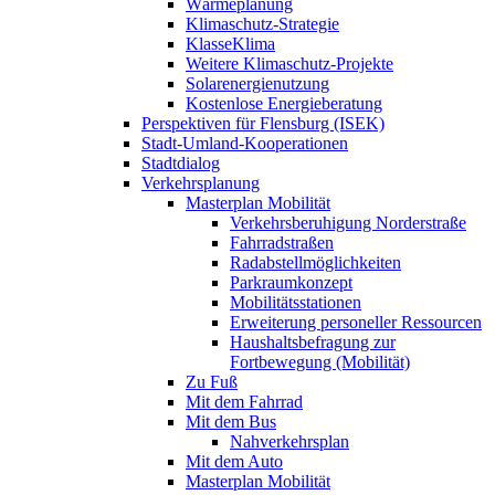
Wärmeplanung
Klimaschutz-Strategie
KlasseKlima
Weitere Klimaschutz-Projekte
Solarenergienutzung
Kostenlose Energieberatung
Perspektiven für Flensburg (ISEK)
Stadt-Umland-Kooperationen
Stadtdialog
Verkehrsplanung
Masterplan Mobilität
Verkehrsberuhigung Norderstraße
Fahrradstraßen
Radabstellmöglichkeiten
Parkraumkonzept
Mobilitätsstationen
Erweiterung personeller Ressourcen
Haushaltsbefragung zur
Fortbewegung (Mobilität)
Zu Fuß
Mit dem Fahrrad
Mit dem Bus
Nahverkehrsplan
Mit dem Auto
Masterplan Mobilität