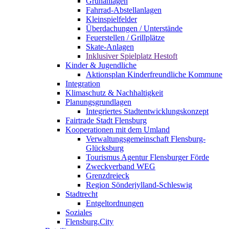
Grünanlagen
Fahrrad-Abstellanlagen
Kleinspielfelder
Überdachungen / Unterstände
Feuerstellen / Grillplätze
Skate-Anlagen
Inklusiver Spielplatz Hestoft
Kinder & Jugendliche
Aktionsplan Kinderfreundliche Kommune
Integration
Klimaschutz & Nachhaltigkeit
Planungsgrundlagen
Integriertes Stadtentwicklungskonzept
Fairtrade Stadt Flensburg
Kooperationen mit dem Umland
Verwaltungsgemeinschaft Flensburg-
Glücksburg
Tourismus Agentur Flensburger Förde
Zweckverband WEG
Grenzdreieck
Region Sönderjylland-Schleswig
Stadtrecht
Entgeltordnungen
Soziales
Flensburg.City