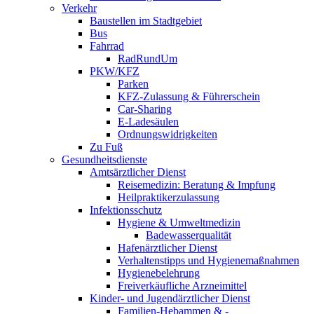
Verkehr
Baustellen im Stadtgebiet
Bus
Fahrrad
RadRundUm
PKW/KFZ
Parken
KFZ-Zulassung & Führerschein
Car-Sharing
E-Ladesäulen
Ordnungswidrigkeiten
Zu Fuß
Gesundheitsdienste
Amtsärztlicher Dienst
Reisemedizin: Beratung & Impfung
Heilpraktikerzulassung
Infektionsschutz
Hygiene & Umweltmedizin
Badewasserqualität
Hafenärztlicher Dienst
Verhaltenstipps und Hygienemaßnahmen
Hygienebelehrung
Freiverkäufliche Arzneimittel
Kinder- und Jugendärztlicher Dienst
Familien-Hebammen & -