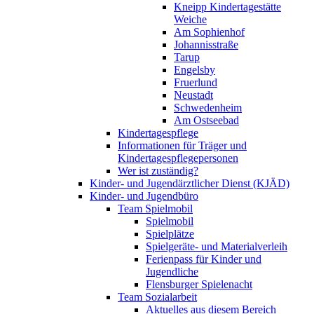
Kneipp Kindertagestätte
Weiche
Am Sophienhof
Johannisstraße
Tarup
Engelsby
Fruerlund
Neustadt
Schwedenheim
Am Ostseebad
Kindertagespflege
Informationen für Träger und
Kindertagespflegepersonen
Wer ist zuständig?
Kinder- und Jugendärztlicher Dienst (KJÄD)
Kinder- und Jugendbüro
Team Spielmobil
Spielmobil
Spielplätze
Spielgeräte- und Materialverleih
Ferienpass für Kinder und
Jugendliche
Flensburger Spielenacht
Team Sozialarbeit
Aktuelles aus diesem Bereich