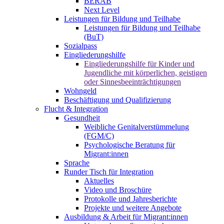
BERAB
Next Level
Leistungen für Bildung und Teilhabe
Leistungen für Bildung und Teilhabe
(BuT)
Sozialpass
Eingliederungshilfe
Eingliederungshilfe für Kinder und
Jugendliche mit körperlichen, geistigen
oder Sinnesbeeinträchtigungen
Wohngeld
Beschäftigung und Qualifizierung
Flucht & Integration
Gesundheit
Weibliche Genitalverstümmelung
(FGM/C)
Psychologische Beratung für
Migrant:innen
Sprache
Runder Tisch für Integration
Aktuelles
Video und Broschüre
Protokolle und Jahresberichte
Projekte und weitere Angebote
Ausbildung & Arbeit für Migrant:innen