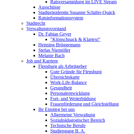
Ratsversammlung im LIVE Stream
Ausschüsse
Stadtpräsidentin Susanne Schäfer-Quäck
Ratsinformationssystem
Stadtrecht
Verwaltungsvorstand
Dr. Fabian Geyer
"Klönschnack & Klartext"
Henning Brüggemann
Stefan Niemöller
Melanie Bach
Job und Karriere
Flensburg als Arbeitgeber
Gute Gründe für Flensburg
Übersichtskarte
Work-Life-Balance
Gesundheit
Personalentwicklung
Fort- und Weiterbildung
Frauenförderung und Gleichstellung
Ihr Einstieg bei uns
Allgemeine Verwaltung
Sozialpädagogischer Bereich
Technische Berufe
Studiengang B. A.