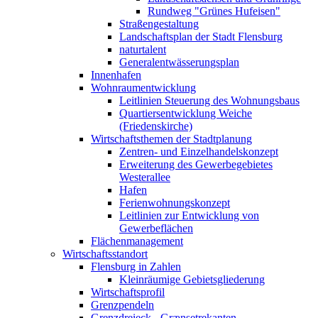
Rundweg "Grünes Hufeisen"
Straßengestaltung
Landschaftsplan der Stadt Flensburg
naturtalent
Generalentwässerungsplan
Innenhafen
Wohnraumentwicklung
Leitlinien Steuerung des Wohnungsbaus
Quartiersentwicklung Weiche
(Friedenskirche)
Wirtschaftsthemen der Stadtplanung
Zentren- und Einzelhandelskonzept
Erweiterung des Gewerbegebietes
Westerallee
Hafen
Ferienwohnungskonzept
Leitlinien zur Entwicklung von
Gewerbeflächen
Flächenmanagement
Wirtschaftsstandort
Flensburg in Zahlen
Kleinräumige Gebietsgliederung
Wirtschaftsprofil
Grenzpendeln
Grenzdreieck - Grænsetrekanten