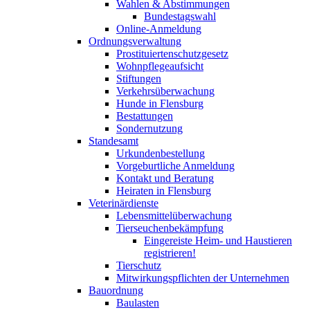
Wahlen & Abstimmungen
Bundestagswahl
Online-Anmeldung
Ordnungsverwaltung
Prostituiertenschutzgesetz
Wohnpflegeaufsicht
Stiftungen
Verkehrsüberwachung
Hunde in Flensburg
Bestattungen
Sondernutzung
Standesamt
Urkundenbestellung
Vorgeburtliche Anmeldung
Kontakt und Beratung
Heiraten in Flensburg
Veterinärdienste
Lebensmittelüberwachung
Tierseuchenbekämpfung
Eingereiste Heim- und Haustieren
registrieren!
Tierschutz
Mitwirkungspflichten der Unternehmen
Bauordnung
Baulasten