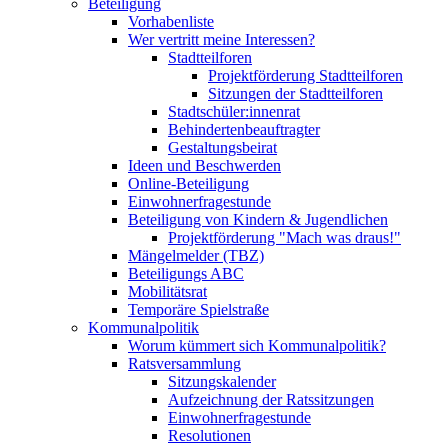
Beteiligung
Vorhabenliste
Wer vertritt meine Interessen?
Stadtteilforen
Projektförderung Stadtteilforen
Sitzungen der Stadtteilforen
Stadtschüler:innenrat
Behindertenbeauftragter
Gestaltungsbeirat
Ideen und Beschwerden
Online-Beteiligung
Einwohnerfragestunde
Beteiligung von Kindern & Jugendlichen
Projektförderung "Mach was draus!"
Mängelmelder (TBZ)
Beteiligungs ABC
Mobilitätsrat
Temporäre Spielstraße
Kommunalpolitik
Worum kümmert sich Kommunalpolitik?
Ratsversammlung
Sitzungskalender
Aufzeichnung der Ratssitzungen
Einwohnerfragestunde
Resolutionen