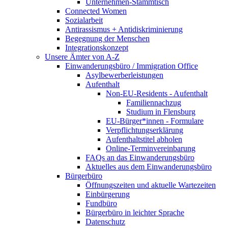
Unternehmen-Stammtisch
Connected Women
Sozialarbeit
Antirassismus + Antidiskriminierung
Begegnung der Menschen
Integrationskonzept
Unsere Ämter von A-Z
Einwanderungsbüro / Immigration Office
Asylbewerberleistungen
Aufenthalt
Non-EU-Residents - Aufenthalt
Familiennachzug
Studium in Flensburg
EU-Bürger*innen - Formulare
Verpflichtungserklärung
Aufenthaltstitel abholen
Online-Terminvereinbarung
FAQs an das Einwanderungsbüro
Aktuelles aus dem Einwanderungsbüro
Bürgerbüro
Öffnungszeiten und aktuelle Wartezeiten
Einbürgerung
Fundbüro
Bürgerbüro in leichter Sprache
Datenschutz