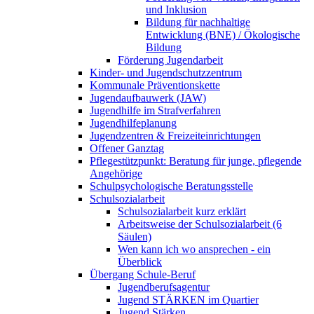
und Inklusion
Bildung für nachhaltige
Entwicklung (BNE) / Ökologische
Bildung
Förderung Jugendarbeit
Kinder- und Jugendschutzzentrum
Kommunale Präventionskette
Jugendaufbauwerk (JAW)
Jugendhilfe im Strafverfahren
Jugendhilfeplanung
Jugendzentren & Freizeiteinrichtungen
Offener Ganztag
Pflegestützpunkt: Beratung für junge, pflegende
Angehörige
Schulpsychologische Beratungsstelle
Schulsozialarbeit
Schulsozialarbeit kurz erklärt
Arbeitsweise der Schulsozialarbeit (6
Säulen)
Wen kann ich wo ansprechen - ein
Überblick
Übergang Schule-Beruf
Jugendberufsagentur
Jugend STÄRKEN im Quartier
Jugend Stärken