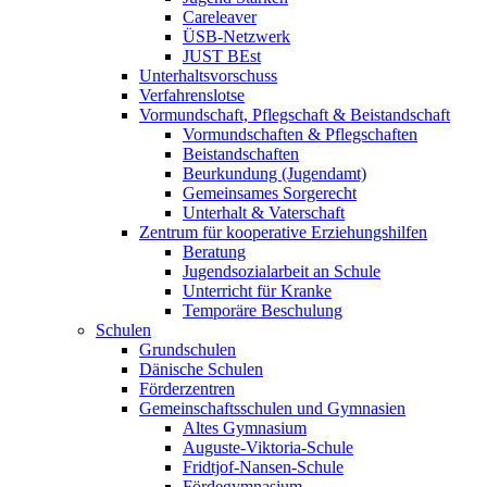
Careleaver
ÜSB-Netzwerk
JUST BEst
Unterhaltsvorschuss
Verfahrenslotse
Vormundschaft, Pflegschaft & Beistandschaft
Vormundschaften & Pflegschaften
Beistandschaften
Beurkundung (Jugendamt)
Gemeinsames Sorgerecht
Unterhalt & Vaterschaft
Zentrum für kooperative Erziehungshilfen
Beratung
Jugendsozialarbeit an Schule
Unterricht für Kranke
Temporäre Beschulung
Schulen
Grundschulen
Dänische Schulen
Förderzentren
Gemeinschaftsschulen und Gymnasien
Altes Gymnasium
Auguste-Viktoria-Schule
Fridtjof-Nansen-Schule
Fördegymnasium