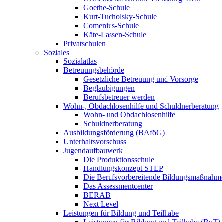
Goethe-Schule
Kurt-Tucholsky-Schule
Comenius-Schule
Käte-Lassen-Schule
Privatschulen
Soziales
Sozialatlas
Betreuungsbehörde
Gesetzliche Betreuung und Vorsorge
Beglaubigungen
Berufsbetreuer werden
Wohn-, Obdachlosenhilfe und Schuldnerberatung
Wohn- und Obdachlosenhilfe
Schuldnerberatung
Ausbildungsförderung (BAföG)
Unterhaltsvorschuss
Jugendaufbauwerk
Die Produktionsschule
Handlungskonzept STEP
Die Berufsvorbereitende Bildungsmaßnahm
Das Assessmentcenter
BERAB
Next Level
Leistungen für Bildung und Teilhabe
Leistungen für Bildung und Teilhabe (BuT)