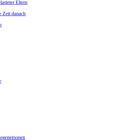
asteter Eltern
e Zeit danach
n
e
legepersonen