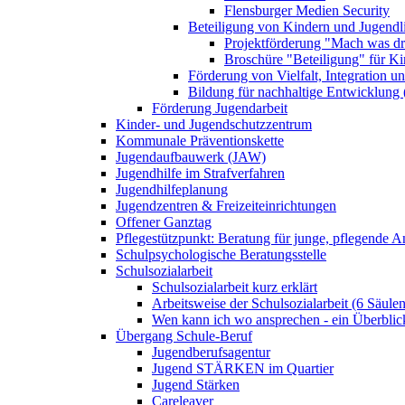
Flensburger Medien Security
Beteiligung von Kindern und Jugendl
Projektförderung "Mach was dr
Broschüre "Beteiligung" für K
Förderung von Vielfalt, Integration u
Bildung für nachhaltige Entwicklung
Förderung Jugendarbeit
Kinder- und Jugendschutzzentrum
Kommunale Präventionskette
Jugendaufbauwerk (JAW)
Jugendhilfe im Strafverfahren
Jugendhilfeplanung
Jugendzentren & Freizeiteinrichtungen
Offener Ganztag
Pflegestützpunkt: Beratung für junge, pflegende 
Schulpsychologische Beratungsstelle
Schulsozialarbeit
Schulsozialarbeit kurz erklärt
Arbeitsweise der Schulsozialarbeit (6 Säulen
Wen kann ich wo ansprechen - ein Überblic
Übergang Schule-Beruf
Jugendberufsagentur
Jugend STÄRKEN im Quartier
Jugend Stärken
Careleaver