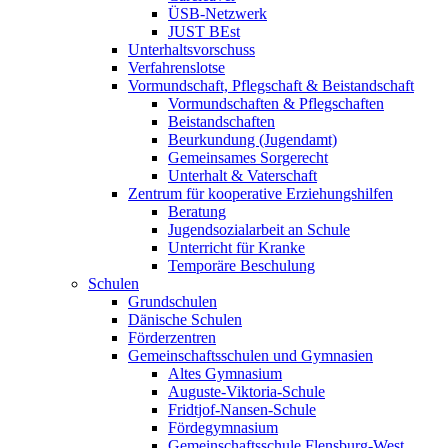
ÜSB-Netzwerk
JUST BEst
Unterhaltsvorschuss
Verfahrenslotse
Vormundschaft, Pflegschaft & Beistandschaft
Vormundschaften & Pflegschaften
Beistandschaften
Beurkundung (Jugendamt)
Gemeinsames Sorgerecht
Unterhalt & Vaterschaft
Zentrum für kooperative Erziehungshilfen
Beratung
Jugendsozialarbeit an Schule
Unterricht für Kranke
Temporäre Beschulung
Schulen
Grundschulen
Dänische Schulen
Förderzentren
Gemeinschaftsschulen und Gymnasien
Altes Gymnasium
Auguste-Viktoria-Schule
Fridtjof-Nansen-Schule
Fördegymnasium
Gemeinschaftsschule Flensburg-West