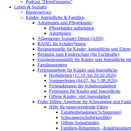
Podcast "FlensFrequenz"
Leben & Soziales
Bürgerservice
Kinder, Jugendliche & Familien
Adoptionen und Pflegekinder
Pflegekinder aufnehmen
Adoptionen
Allgemeiner Sozialer Dienst (ASD)
BAföG für Schüler*innen
Beratungsstelle für Kinder, Jugendliche und Eltern
Beratung zum Kinderschutz (für Fachkräfte)
Eingliederungshilfe für Kinder und Jugendliche m
Familienzentren
Ferienangebote für Kinder und Jugendliche
Herbstferien (12.10. bis 24.10.2026)
Sommerferien (04.07. bis 5.08.2026)
Ferienaktionen der Schulsozialarbeit
Ferienpass für Kinder und Jugendliche
Offene Kinder- und Jugendarbeit
Frühe Hilfen: Angebote für Schwangere und Fami
Hilfe für junge/werdende Eltern
Familienhebammen Schutzengel
Schwangerschafts(konflikt)
Offene Anlaufstellen
Familien-Hebammen, -Kinderkrankens