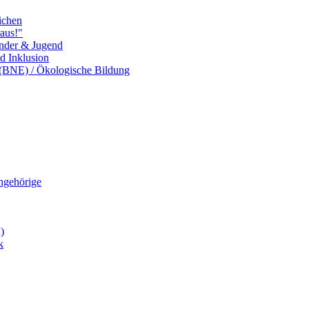
ichen
aus!"
inder & Jugend
nd Inklusion
 (BNE) / Ökologische Bildung
Angehörige
)
k