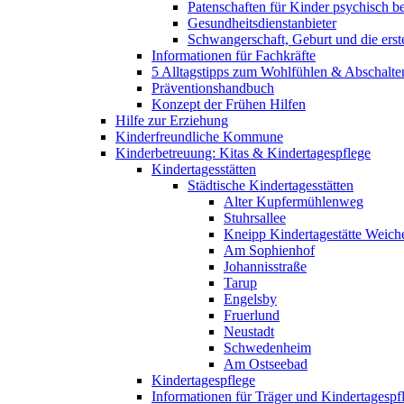
Patenschaften für Kinder psychisch bel
Gesundheitsdienstanbieter
Schwangerschaft, Geburt und die erst
Informationen für Fachkräfte
5 Alltagstipps zum Wohlfühlen & Abschalte
Präventionshandbuch
Konzept der Frühen Hilfen
Hilfe zur Erziehung
Kinderfreundliche Kommune
Kinderbetreuung: Kitas & Kindertagespflege
Kindertagesstätten
Städtische Kindertagesstätten
Alter Kupfermühlenweg
Stuhrsallee
Kneipp Kindertagestätte Weich
Am Sophienhof
Johannisstraße
Tarup
Engelsby
Fruerlund
Neustadt
Schwedenheim
Am Ostseebad
Kindertagespflege
Informationen für Träger und Kindertagespf