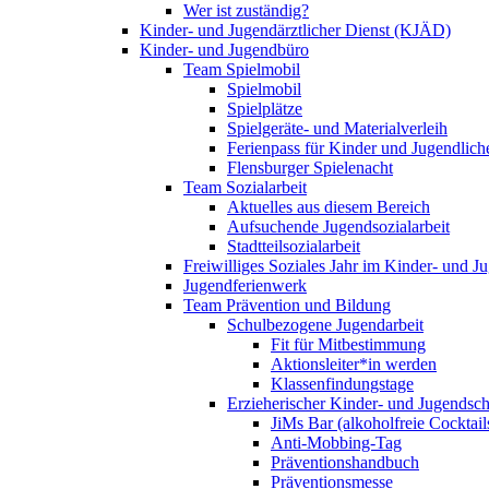
Wer ist zuständig?
Kinder- und Jugendärztlicher Dienst (KJÄD)
Kinder- und Jugendbüro
Team Spielmobil
Spielmobil
Spielplätze
Spielgeräte- und Materialverleih
Ferienpass für Kinder und Jugendlich
Flensburger Spielenacht
Team Sozialarbeit
Aktuelles aus diesem Bereich
Aufsuchende Jugendsozialarbeit
Stadtteilsozialarbeit
Freiwilliges Soziales Jahr im Kinder- und 
Jugendferienwerk
Team Prävention und Bildung
Schulbezogene Jugendarbeit
Fit für Mitbestimmung
Aktionsleiter*in werden
Klassenfindungstage
Erzieherischer Kinder- und Jugendsch
JiMs Bar (alkoholfreie Cocktail
Anti-Mobbing-Tag
Präventionshandbuch
Präventionsmesse