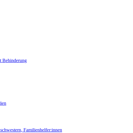
it Behinderung
lien
chwestern, Familienhelfer:innen