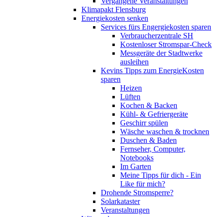
Vergangene Veranstaltungen
Klimapakt Flensburg
Energiekosten senken
Services fürs Engergiekosten sparen
Verbraucherzentrale SH
Kostenloser Stromspar-Check
Messgeräte der Stadtwerke
ausleihen
Kevins Tipps zum EnergieKosten
sparen
Heizen
Lüften
Kochen & Backen
Kühl- & Gefriergeräte
Geschirr spülen
Wäsche waschen & trocknen
Duschen & Baden
Fernseher, Computer,
Notebooks
Im Garten
Meine Tipps für dich - Ein
Like für mich?
Drohende Stromsperre?
Solarkataster
Veranstaltungen