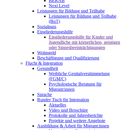
BERAB
Next Level
Leistungen für Bildung und Teilhabe
Leistungen für Bildung und Teilhabe
(BuT)
Sozialpass
Eingliederungshilfe
Eingliederungshilfe für Kinder und
Jugendliche mit körperlichen, geistigen
oder Sinnesbeeinträchtigungen
Wohngeld
Beschäftigung und Qualifizierung
Flucht & Integration
Gesundheit
Weibliche Genitalverstümmelung
(FGM/C)
Psychologische Beratung für
Migrant:innen
Sprache
Runder Tisch für Integration
Aktuelles
Video und Broschüre
Protokolle und Jahresberichte
Projekte und weitere Angebote
Ausbildung & Arbeit für Migrant:innen