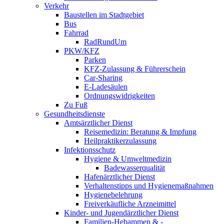
Verkehr
Baustellen im Stadtgebiet
Bus
Fahrrad
RadRundUm
PKW/KFZ
Parken
KFZ-Zulassung & Führerschein
Car-Sharing
E-Ladesäulen
Ordnungswidrigkeiten
Zu Fuß
Gesundheitsdienste
Amtsärztlicher Dienst
Reisemedizin: Beratung & Impfung
Heilpraktikerzulassung
Infektionsschutz
Hygiene & Umweltmedizin
Badewasserqualität
Hafenärztlicher Dienst
Verhaltenstipps und Hygienemaßnahmen
Hygienebelehrung
Freiverkäufliche Arzneimittel
Kinder- und Jugendärztlicher Dienst
Familien-Hebammen & -