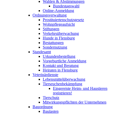
Wahlen & Abstimmungen
Bundestagswahl
Online-Anmeldung
Ordnungsverwaltung
Prostituiertenschutzgesetz
Wohnpflegeaufsicht
Stiftungen
Verkehrsüberwachung
Hunde in Flensburg
Bestattungen
Sondernutzung
Standesamt
Urkundenbestellung
Vorgeburtliche Anmeldung
Kontakt und Beratung
Heiraten in Flensburg
Veterinärdienste
Lebensmittelüberwachung
Tierseuchenbekämpfung
Eingereiste Heim- und Haustieren
registrieren!
Tierschutz
Mitwirkungspflichten der Unternehmen
Bauordnung
Baulasten