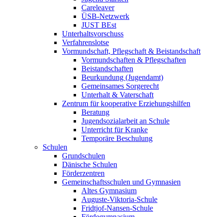
Careleaver
ÜSB-Netzwerk
JUST BEst
Unterhaltsvorschuss
Verfahrenslotse
Vormundschaft, Pflegschaft & Beistandschaft
Vormundschaften & Pflegschaften
Beistandschaften
Beurkundung (Jugendamt)
Gemeinsames Sorgerecht
Unterhalt & Vaterschaft
Zentrum für kooperative Erziehungshilfen
Beratung
Jugendsozialarbeit an Schule
Unterricht für Kranke
Temporäre Beschulung
Schulen
Grundschulen
Dänische Schulen
Förderzentren
Gemeinschaftsschulen und Gymnasien
Altes Gymnasium
Auguste-Viktoria-Schule
Fridtjof-Nansen-Schule
Fördegymnasium