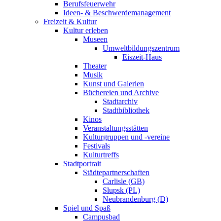
Berufsfeuerwehr
Ideen- & Beschwerdemanagement
Freizeit & Kultur
Kultur erleben
Museen
Umweltbildungszentrum
Eiszeit-Haus
Theater
Musik
Kunst und Galerien
Büchereien und Archive
Stadtarchiv
Stadtbibliothek
Kinos
Veranstaltungsstätten
Kulturgruppen und -vereine
Festivals
Kulturtreffs
Stadtportrait
Städtepartnerschaften
Carlisle (GB)
Slupsk (PL)
Neubrandenburg (D)
Spiel und Spaß
Campusbad