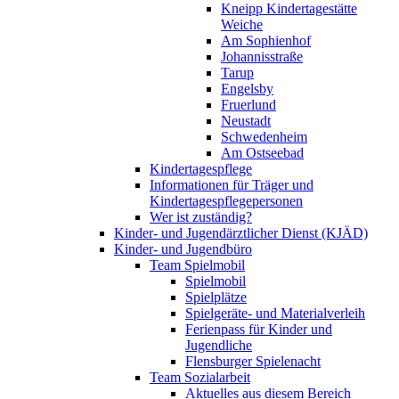
Kneipp Kindertagestätte
Weiche
Am Sophienhof
Johannisstraße
Tarup
Engelsby
Fruerlund
Neustadt
Schwedenheim
Am Ostseebad
Kindertagespflege
Informationen für Träger und
Kindertagespflegepersonen
Wer ist zuständig?
Kinder- und Jugendärztlicher Dienst (KJÄD)
Kinder- und Jugendbüro
Team Spielmobil
Spielmobil
Spielplätze
Spielgeräte- und Materialverleih
Ferienpass für Kinder und
Jugendliche
Flensburger Spielenacht
Team Sozialarbeit
Aktuelles aus diesem Bereich