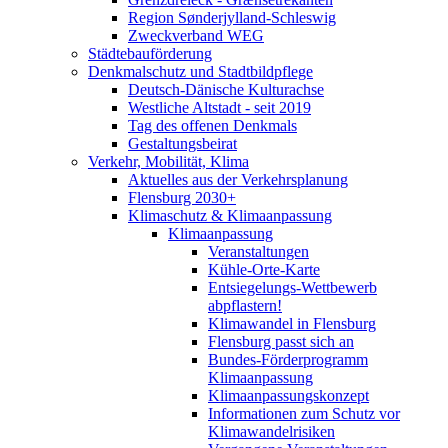
Region Sønderjylland-Schleswig
Zweckverband WEG
Städtebauförderung
Denkmalschutz und Stadtbildpflege
Deutsch-Dänische Kulturachse
Westliche Altstadt - seit 2019
Tag des offenen Denkmals
Gestaltungsbeirat
Verkehr, Mobilität, Klima
Aktuelles aus der Verkehrsplanung
Flensburg 2030+
Klimaschutz & Klimaanpassung
Klimaanpassung
Veranstaltungen
Kühle-Orte-Karte
Entsiegelungs-Wettbewerb
abpflastern!
Klimawandel in Flensburg
Flensburg passt sich an
Bundes-Förderprogramm
Klimaanpassung
Klimaanpassungskonzept
Informationen zum Schutz vor
Klimawandelrisiken