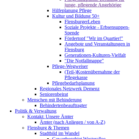
junge, pflegende Angehörige
Hilfeplanung Pflege
Kultur und Bildung 50+
FlensburgerLeben
Soziale Projekte - Erbsensuppen-
Spende
Fördertopf "Wir im Quartier!"
Angebote und Veranstaltungen in
Flensburg
Generationen-Kulturen-Vielfalt
"Die Notfallmappe"
Pflege-Wegweiser
(Teil-)Kostenübernahme der
Pflegekasse
Pflegebedarfsplanung
Regionales Netzwerk Demenz
Seniorenbeirat
Menschen mit Behinderung
Behindertenbeauftragter
Politik & Verwaltung
Kontakt: Unsere Ämter
Ämter (nach Anliegen / von A-Z)
Flensburg & Themen
Stadtbild im Wandel
Gewerbegebiet Westerallee