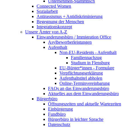
Unternehmen-Stammtisch
Connected Women
Sozialarbeit
Antirassismus + Antidiskriminierung
Begegnung der Menschen
Integrationskonzept
Unsere Ämter von A-Z
Einwanderungsbüro / Immigration Office
Asylbewerberleistungen
Aufenthalt
Non-EU-Residents - Aufenthalt
Familiennachzug
Studium in Flensburg
EU-Bürger*innen - Formulare
Verpflichtungserklärung
Aufenthaltstitel abholen
Online-Terminvereinbarung
FAQs an das Einwanderungsbüro
Aktuelles aus dem Einwanderungsbüro
Bürgerbüro
Öffnungszeiten und aktuelle Wartezeiten
Einbürgerung
Fundbüro
Bürgerbüro in leichter Sprache
Datenschutz