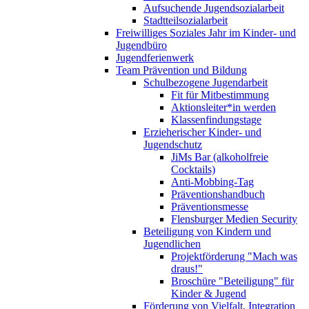
Aufsuchende Jugendsozialarbeit
Stadtteilsozialarbeit
Freiwilliges Soziales Jahr im Kinder- und
Jugendbüro
Jugendferienwerk
Team Prävention und Bildung
Schulbezogene Jugendarbeit
Fit für Mitbestimmung
Aktionsleiter*in werden
Klassenfindungstage
Erzieherischer Kinder- und
Jugendschutz
JiMs Bar (alkoholfreie
Cocktails)
Anti-Mobbing-Tag
Präventionshandbuch
Präventionsmesse
Flensburger Medien Security
Beteiligung von Kindern und
Jugendlichen
Projektförderung "Mach was
draus!"
Broschüre "Beteiligung" für
Kinder & Jugend
Förderung von Vielfalt, Integration