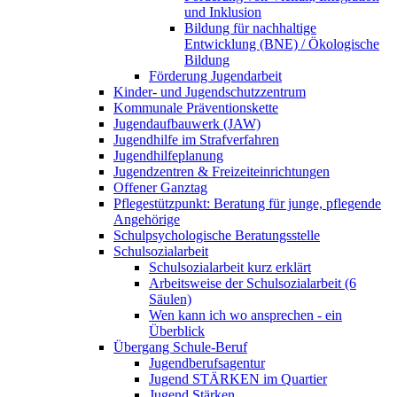
und Inklusion
Bildung für nachhaltige
Entwicklung (BNE) / Ökologische
Bildung
Förderung Jugendarbeit
Kinder- und Jugendschutzzentrum
Kommunale Präventionskette
Jugendaufbauwerk (JAW)
Jugendhilfe im Strafverfahren
Jugendhilfeplanung
Jugendzentren & Freizeiteinrichtungen
Offener Ganztag
Pflegestützpunkt: Beratung für junge, pflegende
Angehörige
Schulpsychologische Beratungsstelle
Schulsozialarbeit
Schulsozialarbeit kurz erklärt
Arbeitsweise der Schulsozialarbeit (6
Säulen)
Wen kann ich wo ansprechen - ein
Überblick
Übergang Schule-Beruf
Jugendberufsagentur
Jugend STÄRKEN im Quartier
Jugend Stärken