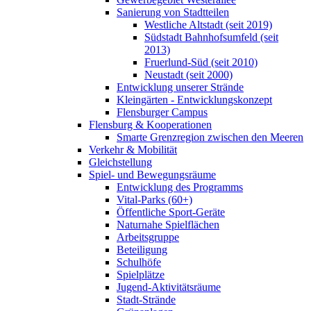
Sanierung von Stadtteilen
Westliche Altstadt (seit 2019)
Südstadt Bahnhofsumfeld (seit
2013)
Fruerlund-Süd (seit 2010)
Neustadt (seit 2000)
Entwicklung unserer Strände
Kleingärten - Entwicklungskonzept
Flensburger Campus
Flensburg & Kooperationen
Smarte Grenzregion zwischen den Meeren
Verkehr & Mobilität
Gleichstellung
Spiel- und Bewegungsräume
Entwicklung des Programms
Vital-Parks (60+)
Öffentliche Sport-Geräte
Naturnahe Spielflächen
Arbeitsgruppe
Beteiligung
Schulhöfe
Spielplätze
Jugend-Aktivitätsräume
Stadt-Strände