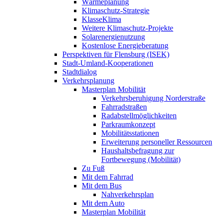
Wärmeplanung
Klimaschutz-Strategie
KlasseKlima
Weitere Klimaschutz-Projekte
Solarenergienutzung
Kostenlose Energieberatung
Perspektiven für Flensburg (ISEK)
Stadt-Umland-Kooperationen
Stadtdialog
Verkehrsplanung
Masterplan Mobilität
Verkehrsberuhigung Norderstraße
Fahrradstraßen
Radabstellmöglichkeiten
Parkraumkonzept
Mobilitätsstationen
Erweiterung personeller Ressourcen
Haushaltsbefragung zur
Fortbewegung (Mobilität)
Zu Fuß
Mit dem Fahrrad
Mit dem Bus
Nahverkehrsplan
Mit dem Auto
Masterplan Mobilität