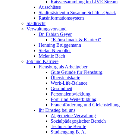
Ratsversammlung im LIVE Stream
Ausschüsse
Stadtpräsidentin Susanne Schäfer-Quäck
Ratsinformationssystem
Stadtrecht
Verwaltungsvorstand
Dr. Fabian Geyer
"Klönschnack & Klartext"
Henning Brüggemann
Stefan Niemöller
Melanie Bach
Job und Karriere
Flensburg als Arbeitgeber
Gute Gründe für Flensburg
Übersichtskarte
Work-Life-Balance
Gesundheit
Personalentwicklung
Fort- und Weiterbildung
Frauenförderung und Gleichstellung
Ihr Einstieg bei uns
Allgemeine Verwaltung
Sozialpädagogischer Bereich
Technische Berufe
Studiengang B. A.