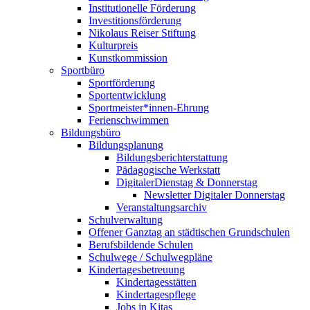
Institutionelle Förderung
Investitionsförderung
Nikolaus Reiser Stiftung
Kulturpreis
Kunstkommission
Sportbüro
Sportförderung
Sportentwicklung
Sportmeister*innen-Ehrung
Ferienschwimmen
Bildungsbüro
Bildungsplanung
Bildungsberichterstattung
Pädagogische Werkstatt
DigitalerDienstag & Donnerstag
Newsletter Digitaler Donnerstag
Veranstaltungsarchiv
Schulverwaltung
Offener Ganztag an städtischen Grundschulen
Berufsbildende Schulen
Schulwege / Schulwegpläne
Kindertagesbetreuung
Kindertagesstätten
Kindertagespflege
Jobs in Kitas