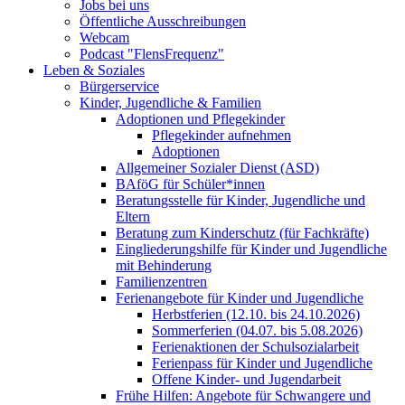
Jobs bei uns
Öffentliche Ausschreibungen
Webcam
Podcast "FlensFrequenz"
Leben & Soziales
Bürgerservice
Kinder, Jugendliche & Familien
Adoptionen und Pflegekinder
Pflegekinder aufnehmen
Adoptionen
Allgemeiner Sozialer Dienst (ASD)
BAföG für Schüler*innen
Beratungsstelle für Kinder, Jugendliche und
Eltern
Beratung zum Kinderschutz (für Fachkräfte)
Eingliederungshilfe für Kinder und Jugendliche
mit Behinderung
Familienzentren
Ferienangebote für Kinder und Jugendliche
Herbstferien (12.10. bis 24.10.2026)
Sommerferien (04.07. bis 5.08.2026)
Ferienaktionen der Schulsozialarbeit
Ferienpass für Kinder und Jugendliche
Offene Kinder- und Jugendarbeit
Frühe Hilfen: Angebote für Schwangere und