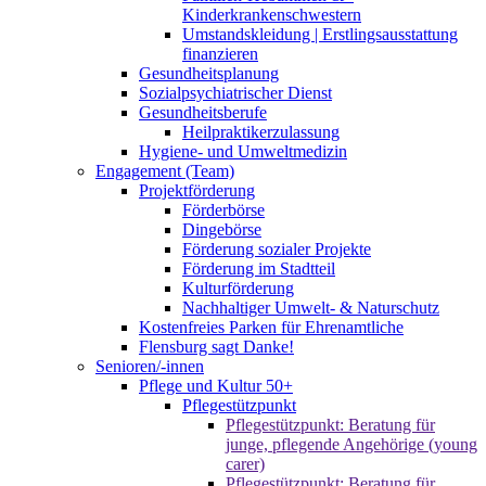
Kinderkrankenschwestern
Umstandskleidung | Erstlingsausstattung
finanzieren
Gesundheitsplanung
Sozialpsychiatrischer Dienst
Gesundheitsberufe
Heilpraktikerzulassung
Hygiene- und Umweltmedizin
Engagement (Team)
Projektförderung
Förderbörse
Dingebörse
Förderung sozialer Projekte
Förderung im Stadtteil
Kulturförderung
Nachhaltiger Umwelt- & Naturschutz
Kostenfreies Parken für Ehrenamtliche
Flensburg sagt Danke!
Senioren/-innen
Pflege und Kultur 50+
Pflegestützpunkt
Pflegestützpunkt: Beratung für
junge, pflegende Angehörige (young
carer)
Pflegestützpunkt: Beratung für