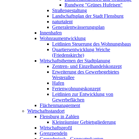
Rundweg "Grünes Hufeisen"
Straßengestaltung
Landschaftsplan der Stadt Flensburg
naturtalent
Generalentwässerungsplan
Innenhafen
Wohnraumentwicklung
Leitlinien Steuerung des Wohnungsbaus
Quartiersentwicklung Weiche
(Friedenskirche)
Wirtschaftsthemen der Stadtplanung
Zentren- und Einzelhandelskonzept
Erweiterung des Gewerbegebietes
Westerallee
Hafen
Ferienwohnungskonzept
Leitlinien zur Entwicklung von
Gewerbeflächen
Flächenmanagement
Wirtschaftsstandort
Flensburg in Zahlen
Kleinräumige Gebietsgliederung
Wirtschaftsprofil
Grenzpendeln
Grenzdreieck - Grænsetrekanten