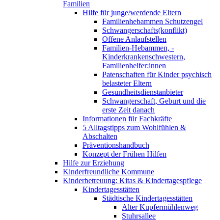
Familien
Hilfe für junge/werdende Eltern
Familienhebammen Schutzengel
Schwangerschafts(konflikt)
Offene Anlaufstellen
Familien-Hebammen, -
Kinderkrankenschwestern,
Familienhelfer:innen
Patenschaften für Kinder psychisch
belasteter Eltern
Gesundheitsdienstanbieter
Schwangerschaft, Geburt und die
erste Zeit danach
Informationen für Fachkräfte
5 Alltagstipps zum Wohlfühlen &
Abschalten
Präventionshandbuch
Konzept der Frühen Hilfen
Hilfe zur Erziehung
Kinderfreundliche Kommune
Kinderbetreuung: Kitas & Kindertagespflege
Kindertagesstätten
Städtische Kindertagesstätten
Alter Kupfermühlenweg
Stuhrsallee