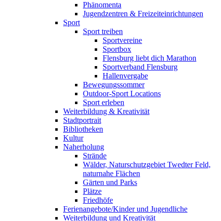
Phänomenta
Jugendzentren & Freizeiteinrichtungen
Sport
Sport treiben
Sportvereine
Sportbox
Flensburg liebt dich Marathon
Sportverband Flensburg
Hallenvergabe
Bewegungssommer
Outdoor-Sport Locations
Sport erleben
Weiterbildung & Kreativität
Stadtportrait
Bibliotheken
Kultur
Naherholung
Strände
Wälder, Naturschutzgebiet Twedter Feld,
naturnahe Flächen
Gärten und Parks
Plätze
Friedhöfe
Ferienangebote/Kinder und Jugendliche
Weiterbildung und Kreativität