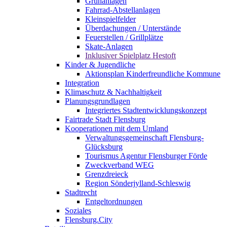
Grünanlagen
Fahrrad-Abstellanlagen
Kleinspielfelder
Überdachungen / Unterstände
Feuerstellen / Grillplätze
Skate-Anlagen
Inklusiver Spielplatz Hestoft
Kinder & Jugendliche
Aktionsplan Kinderfreundliche Kommune
Integration
Klimaschutz & Nachhaltigkeit
Planungsgrundlagen
Integriertes Stadtentwicklungskonzept
Fairtrade Stadt Flensburg
Kooperationen mit dem Umland
Verwaltungsgemeinschaft Flensburg-
Glücksburg
Tourismus Agentur Flensburger Förde
Zweckverband WEG
Grenzdreieck
Region Sönderjylland-Schleswig
Stadtrecht
Entgeltordnungen
Soziales
Flensburg.City