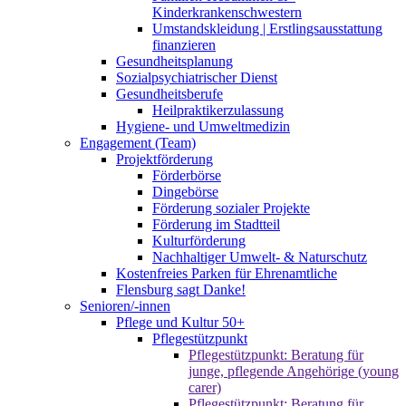
Kinderkrankenschwestern
Umstandskleidung | Erstlingsausstattung
finanzieren
Gesundheitsplanung
Sozialpsychiatrischer Dienst
Gesundheitsberufe
Heilpraktikerzulassung
Hygiene- und Umweltmedizin
Engagement (Team)
Projektförderung
Förderbörse
Dingebörse
Förderung sozialer Projekte
Förderung im Stadtteil
Kulturförderung
Nachhaltiger Umwelt- & Naturschutz
Kostenfreies Parken für Ehrenamtliche
Flensburg sagt Danke!
Senioren/-innen
Pflege und Kultur 50+
Pflegestützpunkt
Pflegestützpunkt: Beratung für
junge, pflegende Angehörige (young
carer)
Pflegestützpunkt: Beratung für