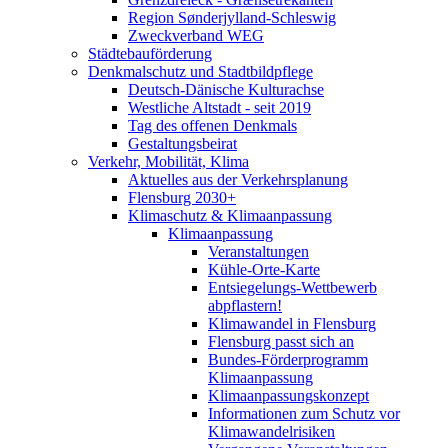
Region Sønderjylland-Schleswig
Zweckverband WEG
Städtebauförderung
Denkmalschutz und Stadtbildpflege
Deutsch-Dänische Kulturachse
Westliche Altstadt - seit 2019
Tag des offenen Denkmals
Gestaltungsbeirat
Verkehr, Mobilität, Klima
Aktuelles aus der Verkehrsplanung
Flensburg 2030+
Klimaschutz & Klimaanpassung
Klimaanpassung
Veranstaltungen
Kühle-Orte-Karte
Entsiegelungs-Wettbewerb
abpflastern!
Klimawandel in Flensburg
Flensburg passt sich an
Bundes-Förderprogramm
Klimaanpassung
Klimaanpassungskonzept
Informationen zum Schutz vor
Klimawandelrisiken