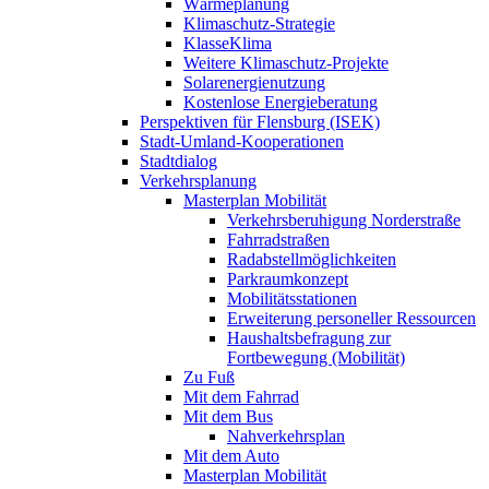
Wärmeplanung
Klimaschutz-Strategie
KlasseKlima
Weitere Klimaschutz-Projekte
Solarenergienutzung
Kostenlose Energieberatung
Perspektiven für Flensburg (ISEK)
Stadt-Umland-Kooperationen
Stadtdialog
Verkehrsplanung
Masterplan Mobilität
Verkehrsberuhigung Norderstraße
Fahrradstraßen
Radabstellmöglichkeiten
Parkraumkonzept
Mobilitätsstationen
Erweiterung personeller Ressourcen
Haushaltsbefragung zur
Fortbewegung (Mobilität)
Zu Fuß
Mit dem Fahrrad
Mit dem Bus
Nahverkehrsplan
Mit dem Auto
Masterplan Mobilität