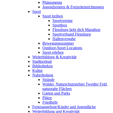
Phänomenta
Jugendzentren & Freizeiteinrichtungen
Sport
Sport treiben
Sportvereine
Sportbox
Flensburg liebt dich Marathon
Sportverband Flensburg
Hallenvergabe
Bewegungssommer
Outdoor-Sport Locations
Sport erleben
Weiterbildung & Kreativität
Stadtportrait
Bibliotheken
Kultur
Naherholung
Strände
Wälder, Naturschutzgebiet Twedter Feld,
naturnahe Flächen
Gärten und Parks
Plätze
Friedhöfe
Ferienangebote/Kinder und Jugendliche
Weiterbildung und Kreativität