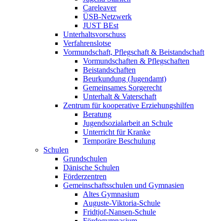
Careleaver
ÜSB-Netzwerk
JUST BEst
Unterhaltsvorschuss
Verfahrenslotse
Vormundschaft, Pflegschaft & Beistandschaft
Vormundschaften & Pflegschaften
Beistandschaften
Beurkundung (Jugendamt)
Gemeinsames Sorgerecht
Unterhalt & Vaterschaft
Zentrum für kooperative Erziehungshilfen
Beratung
Jugendsozialarbeit an Schule
Unterricht für Kranke
Temporäre Beschulung
Schulen
Grundschulen
Dänische Schulen
Förderzentren
Gemeinschaftsschulen und Gymnasien
Altes Gymnasium
Auguste-Viktoria-Schule
Fridtjof-Nansen-Schule
Fördegymnasium