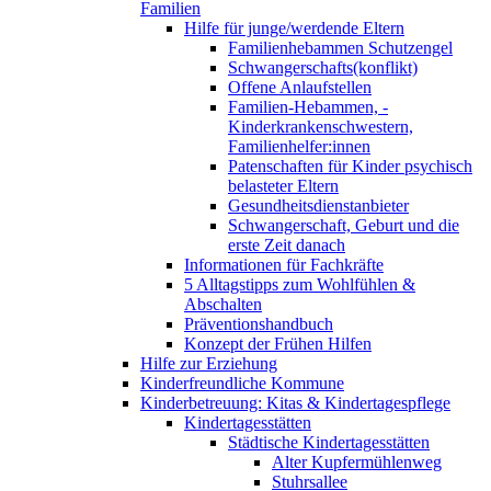
Familien
Hilfe für junge/werdende Eltern
Familienhebammen Schutzengel
Schwangerschafts(konflikt)
Offene Anlaufstellen
Familien-Hebammen, -
Kinderkrankenschwestern,
Familienhelfer:innen
Patenschaften für Kinder psychisch
belasteter Eltern
Gesundheitsdienstanbieter
Schwangerschaft, Geburt und die
erste Zeit danach
Informationen für Fachkräfte
5 Alltagstipps zum Wohlfühlen &
Abschalten
Präventionshandbuch
Konzept der Frühen Hilfen
Hilfe zur Erziehung
Kinderfreundliche Kommune
Kinderbetreuung: Kitas & Kindertagespflege
Kindertagesstätten
Städtische Kindertagesstätten
Alter Kupfermühlenweg
Stuhrsallee