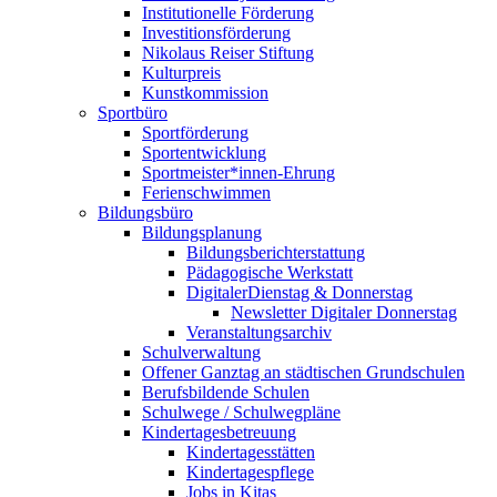
Institutionelle Förderung
Investitionsförderung
Nikolaus Reiser Stiftung
Kulturpreis
Kunstkommission
Sportbüro
Sportförderung
Sportentwicklung
Sportmeister*innen-Ehrung
Ferienschwimmen
Bildungsbüro
Bildungsplanung
Bildungsberichterstattung
Pädagogische Werkstatt
DigitalerDienstag & Donnerstag
Newsletter Digitaler Donnerstag
Veranstaltungsarchiv
Schulverwaltung
Offener Ganztag an städtischen Grundschulen
Berufsbildende Schulen
Schulwege / Schulwegpläne
Kindertagesbetreuung
Kindertagesstätten
Kindertagespflege
Jobs in Kitas