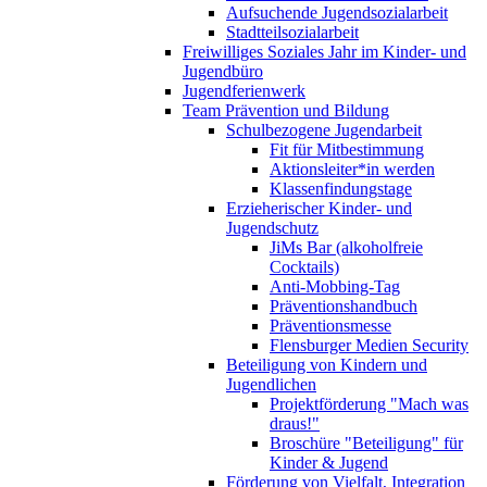
Aufsuchende Jugendsozialarbeit
Stadtteilsozialarbeit
Freiwilliges Soziales Jahr im Kinder- und
Jugendbüro
Jugendferienwerk
Team Prävention und Bildung
Schulbezogene Jugendarbeit
Fit für Mitbestimmung
Aktionsleiter*in werden
Klassenfindungstage
Erzieherischer Kinder- und
Jugendschutz
JiMs Bar (alkoholfreie
Cocktails)
Anti-Mobbing-Tag
Präventionshandbuch
Präventionsmesse
Flensburger Medien Security
Beteiligung von Kindern und
Jugendlichen
Projektförderung "Mach was
draus!"
Broschüre "Beteiligung" für
Kinder & Jugend
Förderung von Vielfalt, Integration