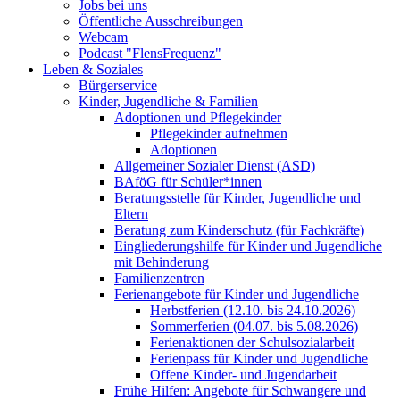
Jobs bei uns
Öffentliche Ausschreibungen
Webcam
Podcast "FlensFrequenz"
Leben & Soziales
Bürgerservice
Kinder, Jugendliche & Familien
Adoptionen und Pflegekinder
Pflegekinder aufnehmen
Adoptionen
Allgemeiner Sozialer Dienst (ASD)
BAföG für Schüler*innen
Beratungsstelle für Kinder, Jugendliche und
Eltern
Beratung zum Kinderschutz (für Fachkräfte)
Eingliederungshilfe für Kinder und Jugendliche
mit Behinderung
Familienzentren
Ferienangebote für Kinder und Jugendliche
Herbstferien (12.10. bis 24.10.2026)
Sommerferien (04.07. bis 5.08.2026)
Ferienaktionen der Schulsozialarbeit
Ferienpass für Kinder und Jugendliche
Offene Kinder- und Jugendarbeit
Frühe Hilfen: Angebote für Schwangere und