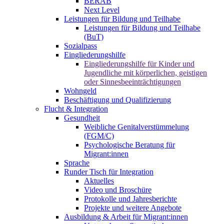
BERAB
Next Level
Leistungen für Bildung und Teilhabe
Leistungen für Bildung und Teilhabe
(BuT)
Sozialpass
Eingliederungshilfe
Eingliederungshilfe für Kinder und
Jugendliche mit körperlichen, geistigen
oder Sinnesbeeinträchtigungen
Wohngeld
Beschäftigung und Qualifizierung
Flucht & Integration
Gesundheit
Weibliche Genitalverstümmelung
(FGM/C)
Psychologische Beratung für
Migrant:innen
Sprache
Runder Tisch für Integration
Aktuelles
Video und Broschüre
Protokolle und Jahresberichte
Projekte und weitere Angebote
Ausbildung & Arbeit für Migrant:innen