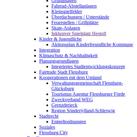
Grünanlagen
Fahrrad-Abstellanlagen
Kleinspielfelder
Überdachungen / Unterstände
Feuerstellen / Grillplätze
Skate-Anlagen
Inklusiver Spielplatz Hestoft
Kinder & Jugendliche
Aktionsplan Kinderfreundliche Kommune
Integration
Klimaschutz & Nachhaltigkeit
Planungsgrundlagen
Integriertes Stadtentwicklungskonzept
Fairtrade Stadt Flensburg
Kooperationen mit dem Umland
Verwaltungsgemeinschaft Flensburg-
Glücksburg
Tourismus Agentur Flensburger Förde
Zweckverband WEG
Grenzdreieck
Region Sönderjylland-Schleswig
Stadtrecht
Entgeltordnungen
Soziales
Flensburg.City