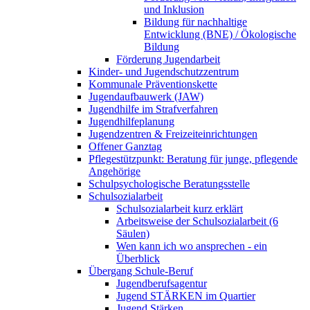
und Inklusion
Bildung für nachhaltige
Entwicklung (BNE) / Ökologische
Bildung
Förderung Jugendarbeit
Kinder- und Jugendschutzzentrum
Kommunale Präventionskette
Jugendaufbauwerk (JAW)
Jugendhilfe im Strafverfahren
Jugendhilfeplanung
Jugendzentren & Freizeiteinrichtungen
Offener Ganztag
Pflegestützpunkt: Beratung für junge, pflegende
Angehörige
Schulpsychologische Beratungsstelle
Schulsozialarbeit
Schulsozialarbeit kurz erklärt
Arbeitsweise der Schulsozialarbeit (6
Säulen)
Wen kann ich wo ansprechen - ein
Überblick
Übergang Schule-Beruf
Jugendberufsagentur
Jugend STÄRKEN im Quartier
Jugend Stärken