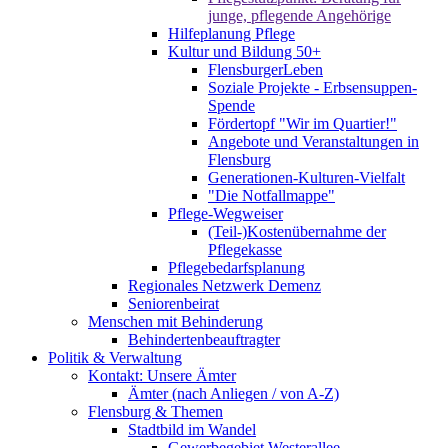
junge, pflegende Angehörige
Hilfeplanung Pflege
Kultur und Bildung 50+
FlensburgerLeben
Soziale Projekte - Erbsensuppen-
Spende
Fördertopf "Wir im Quartier!"
Angebote und Veranstaltungen in
Flensburg
Generationen-Kulturen-Vielfalt
"Die Notfallmappe"
Pflege-Wegweiser
(Teil-)Kostenübernahme der
Pflegekasse
Pflegebedarfsplanung
Regionales Netzwerk Demenz
Seniorenbeirat
Menschen mit Behinderung
Behindertenbeauftragter
Politik & Verwaltung
Kontakt: Unsere Ämter
Ämter (nach Anliegen / von A-Z)
Flensburg & Themen
Stadtbild im Wandel
Gewerbegebiet Westerallee