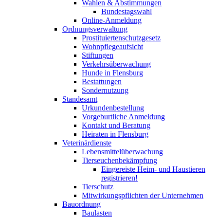
Wahlen & Abstimmungen
Bundestagswahl
Online-Anmeldung
Ordnungsverwaltung
Prostituiertenschutzgesetz
Wohnpflegeaufsicht
Stiftungen
Verkehrsüberwachung
Hunde in Flensburg
Bestattungen
Sondernutzung
Standesamt
Urkundenbestellung
Vorgeburtliche Anmeldung
Kontakt und Beratung
Heiraten in Flensburg
Veterinärdienste
Lebensmittelüberwachung
Tierseuchenbekämpfung
Eingereiste Heim- und Haustieren
registrieren!
Tierschutz
Mitwirkungspflichten der Unternehmen
Bauordnung
Baulasten