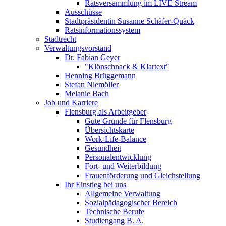
Ratsversammlung im LIVE Stream
Ausschüsse
Stadtpräsidentin Susanne Schäfer-Quäck
Ratsinformationssystem
Stadtrecht
Verwaltungsvorstand
Dr. Fabian Geyer
"Klönschnack & Klartext"
Henning Brüggemann
Stefan Niemöller
Melanie Bach
Job und Karriere
Flensburg als Arbeitgeber
Gute Gründe für Flensburg
Übersichtskarte
Work-Life-Balance
Gesundheit
Personalentwicklung
Fort- und Weiterbildung
Frauenförderung und Gleichstellung
Ihr Einstieg bei uns
Allgemeine Verwaltung
Sozialpädagogischer Bereich
Technische Berufe
Studiengang B. A.