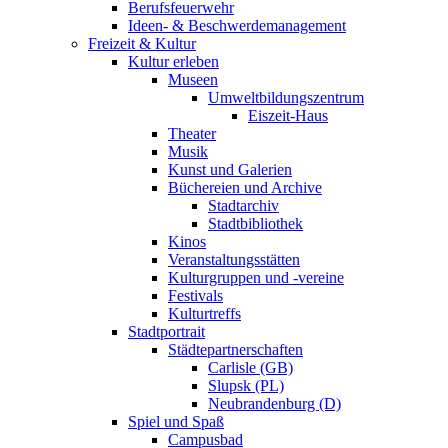
Berufsfeuerwehr
Ideen- & Beschwerdemanagement
Freizeit & Kultur
Kultur erleben
Museen
Umweltbildungszentrum
Eiszeit-Haus
Theater
Musik
Kunst und Galerien
Büchereien und Archive
Stadtarchiv
Stadtbibliothek
Kinos
Veranstaltungsstätten
Kulturgruppen und -vereine
Festivals
Kulturtreffs
Stadtportrait
Städtepartnerschaften
Carlisle (GB)
Slupsk (PL)
Neubrandenburg (D)
Spiel und Spaß
Campusbad