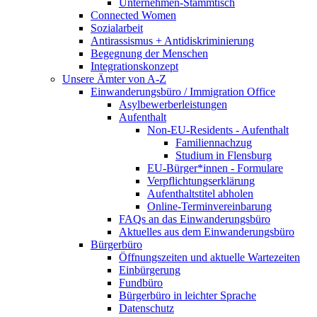
Unternehmen-Stammtisch
Connected Women
Sozialarbeit
Antirassismus + Antidiskriminierung
Begegnung der Menschen
Integrationskonzept
Unsere Ämter von A-Z
Einwanderungsbüro / Immigration Office
Asylbewerberleistungen
Aufenthalt
Non-EU-Residents - Aufenthalt
Familiennachzug
Studium in Flensburg
EU-Bürger*innen - Formulare
Verpflichtungserklärung
Aufenthaltstitel abholen
Online-Terminvereinbarung
FAQs an das Einwanderungsbüro
Aktuelles aus dem Einwanderungsbüro
Bürgerbüro
Öffnungszeiten und aktuelle Wartezeiten
Einbürgerung
Fundbüro
Bürgerbüro in leichter Sprache
Datenschutz