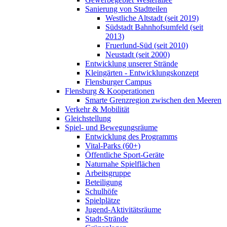
Sanierung von Stadtteilen
Westliche Altstadt (seit 2019)
Südstadt Bahnhofsumfeld (seit
2013)
Fruerlund-Süd (seit 2010)
Neustadt (seit 2000)
Entwicklung unserer Strände
Kleingärten - Entwicklungskonzept
Flensburger Campus
Flensburg & Kooperationen
Smarte Grenzregion zwischen den Meeren
Verkehr & Mobilität
Gleichstellung
Spiel- und Bewegungsräume
Entwicklung des Programms
Vital-Parks (60+)
Öffentliche Sport-Geräte
Naturnahe Spielflächen
Arbeitsgruppe
Beteiligung
Schulhöfe
Spielplätze
Jugend-Aktivitätsräume
Stadt-Strände