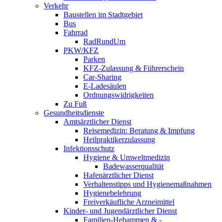
Verkehr
Baustellen im Stadtgebiet
Bus
Fahrrad
RadRundUm
PKW/KFZ
Parken
KFZ-Zulassung & Führerschein
Car-Sharing
E-Ladesäulen
Ordnungswidrigkeiten
Zu Fuß
Gesundheitsdienste
Amtsärztlicher Dienst
Reisemedizin: Beratung & Impfung
Heilpraktikerzulassung
Infektionsschutz
Hygiene & Umweltmedizin
Badewasserqualität
Hafenärztlicher Dienst
Verhaltenstipps und Hygienemaßnahmen
Hygienebelehrung
Freiverkäufliche Arzneimittel
Kinder- und Jugendärztlicher Dienst
Familien-Hebammen & -