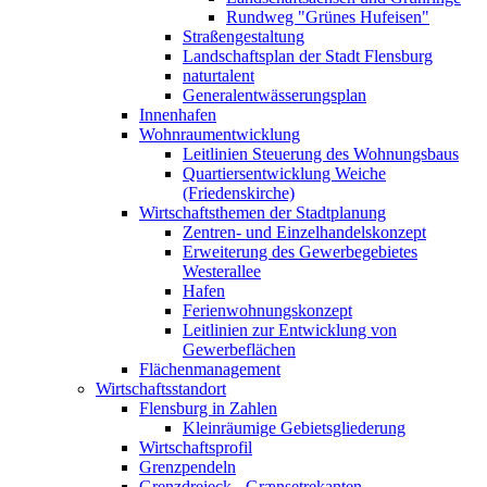
Rundweg "Grünes Hufeisen"
Straßengestaltung
Landschaftsplan der Stadt Flensburg
naturtalent
Generalentwässerungsplan
Innenhafen
Wohnraumentwicklung
Leitlinien Steuerung des Wohnungsbaus
Quartiersentwicklung Weiche
(Friedenskirche)
Wirtschaftsthemen der Stadtplanung
Zentren- und Einzelhandelskonzept
Erweiterung des Gewerbegebietes
Westerallee
Hafen
Ferienwohnungskonzept
Leitlinien zur Entwicklung von
Gewerbeflächen
Flächenmanagement
Wirtschaftsstandort
Flensburg in Zahlen
Kleinräumige Gebietsgliederung
Wirtschaftsprofil
Grenzpendeln
Grenzdreieck - Grænsetrekanten