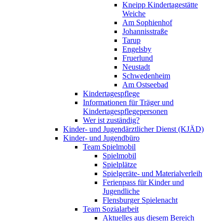
Kneipp Kindertagestätte
Weiche
Am Sophienhof
Johannisstraße
Tarup
Engelsby
Fruerlund
Neustadt
Schwedenheim
Am Ostseebad
Kindertagespflege
Informationen für Träger und
Kindertagespflegepersonen
Wer ist zuständig?
Kinder- und Jugendärztlicher Dienst (KJÄD)
Kinder- und Jugendbüro
Team Spielmobil
Spielmobil
Spielplätze
Spielgeräte- und Materialverleih
Ferienpass für Kinder und
Jugendliche
Flensburger Spielenacht
Team Sozialarbeit
Aktuelles aus diesem Bereich