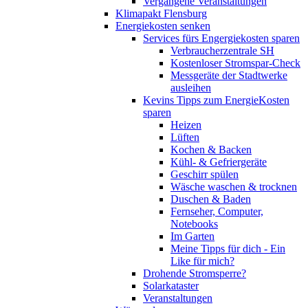
Vergangene Veranstaltungen
Klimapakt Flensburg
Energiekosten senken
Services fürs Engergiekosten sparen
Verbraucherzentrale SH
Kostenloser Stromspar-Check
Messgeräte der Stadtwerke
ausleihen
Kevins Tipps zum EnergieKosten
sparen
Heizen
Lüften
Kochen & Backen
Kühl- & Gefriergeräte
Geschirr spülen
Wäsche waschen & trocknen
Duschen & Baden
Fernseher, Computer,
Notebooks
Im Garten
Meine Tipps für dich - Ein
Like für mich?
Drohende Stromsperre?
Solarkataster
Veranstaltungen