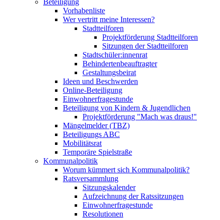
Beteiligung
Vorhabenliste
Wer vertritt meine Interessen?
Stadtteilforen
Projektförderung Stadtteilforen
Sitzungen der Stadtteilforen
Stadtschüler:innenrat
Behindertenbeauftragter
Gestaltungsbeirat
Ideen und Beschwerden
Online-Beteiligung
Einwohnerfragestunde
Beteiligung von Kindern & Jugendlichen
Projektförderung "Mach was draus!"
Mängelmelder (TBZ)
Beteiligungs ABC
Mobilitätsrat
Temporäre Spielstraße
Kommunalpolitik
Worum kümmert sich Kommunalpolitik?
Ratsversammlung
Sitzungskalender
Aufzeichnung der Ratssitzungen
Einwohnerfragestunde
Resolutionen