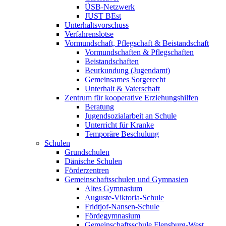
ÜSB-Netzwerk
JUST BEst
Unterhaltsvorschuss
Verfahrenslotse
Vormundschaft, Pflegschaft & Beistandschaft
Vormundschaften & Pflegschaften
Beistandschaften
Beurkundung (Jugendamt)
Gemeinsames Sorgerecht
Unterhalt & Vaterschaft
Zentrum für kooperative Erziehungshilfen
Beratung
Jugendsozialarbeit an Schule
Unterricht für Kranke
Temporäre Beschulung
Schulen
Grundschulen
Dänische Schulen
Förderzentren
Gemeinschaftsschulen und Gymnasien
Altes Gymnasium
Auguste-Viktoria-Schule
Fridtjof-Nansen-Schule
Fördegymnasium
Gemeinschaftsschule Flensburg-West