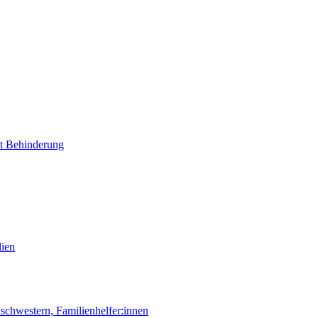
it Behinderung
lien
chwestern, Familienhelfer:innen