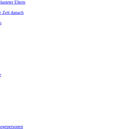
asteter Eltern
e Zeit danach
n
e
legepersonen