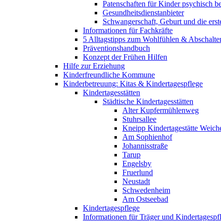
Patenschaften für Kinder psychisch bel
Gesundheitsdienstanbieter
Schwangerschaft, Geburt und die erst
Informationen für Fachkräfte
5 Alltagstipps zum Wohlfühlen & Abschalte
Präventionshandbuch
Konzept der Frühen Hilfen
Hilfe zur Erziehung
Kinderfreundliche Kommune
Kinderbetreuung: Kitas & Kindertagespflege
Kindertagesstätten
Städtische Kindertagesstätten
Alter Kupfermühlenweg
Stuhrsallee
Kneipp Kindertagestätte Weich
Am Sophienhof
Johannisstraße
Tarup
Engelsby
Fruerlund
Neustadt
Schwedenheim
Am Ostseebad
Kindertagespflege
Informationen für Träger und Kindertagespf