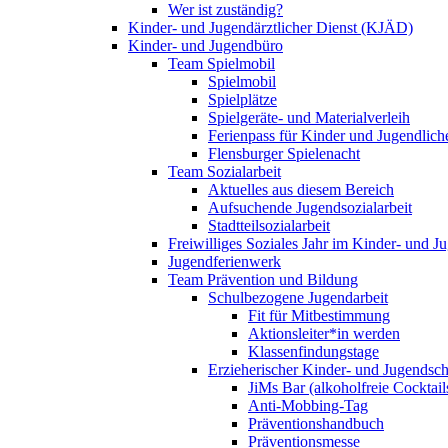
Wer ist zuständig?
Kinder- und Jugendärztlicher Dienst (KJÄD)
Kinder- und Jugendbüro
Team Spielmobil
Spielmobil
Spielplätze
Spielgeräte- und Materialverleih
Ferienpass für Kinder und Jugendlich
Flensburger Spielenacht
Team Sozialarbeit
Aktuelles aus diesem Bereich
Aufsuchende Jugendsozialarbeit
Stadtteilsozialarbeit
Freiwilliges Soziales Jahr im Kinder- und 
Jugendferienwerk
Team Prävention und Bildung
Schulbezogene Jugendarbeit
Fit für Mitbestimmung
Aktionsleiter*in werden
Klassenfindungstage
Erzieherischer Kinder- und Jugendsch
JiMs Bar (alkoholfreie Cocktail
Anti-Mobbing-Tag
Präventionshandbuch
Präventionsmesse