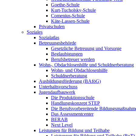
Goethe-Schule
Kurt-Tucholsky-Schule
Comenius-Schule
Käte-Lassen-Schule
Privatschulen
Soziales
Sozialatlas
Betreuungsbehörde
Gesetzliche Betreuung und Vorsorge
Beglaubigungen
Berufsbetreuer werden
Wohn-, Obdachlosenhilfe und Schuldnerberatung
Wohn- und Obdachlosenhilfe
Schuldnerberatung
Ausbildungsförderung (BAföG)
Unterhaltsvorschuss
Jugendaufbauwerk
Die Produktionsschule
Handlungskonzept STEP
Die Berufsvorbereitende Bildungsmaßnahm
Das Assessmentcenter
BERAB
Next Level
Leistungen für Bildung und Teilhabe
Leistungen für Bildung und Teilhabe (BuT)