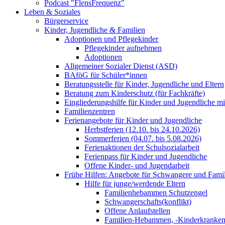
Podcast "FlensFrequenz"
Leben & Soziales
Bürgerservice
Kinder, Jugendliche & Familien
Adoptionen und Pflegekinder
Pflegekinder aufnehmen
Adoptionen
Allgemeiner Sozialer Dienst (ASD)
BAföG für Schüler*innen
Beratungsstelle für Kinder, Jugendliche und Eltern
Beratung zum Kinderschutz (für Fachkräfte)
Eingliederungshilfe für Kinder und Jugendliche m
Familienzentren
Ferienangebote für Kinder und Jugendliche
Herbstferien (12.10. bis 24.10.2026)
Sommerferien (04.07. bis 5.08.2026)
Ferienaktionen der Schulsozialarbeit
Ferienpass für Kinder und Jugendliche
Offene Kinder- und Jugendarbeit
Frühe Hilfen: Angebote für Schwangere und Fami
Hilfe für junge/werdende Eltern
Familienhebammen Schutzengel
Schwangerschafts(konflikt)
Offene Anlaufstellen
Familien-Hebammen, -Kinderkrankens