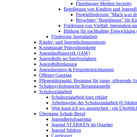
Flensburger Medien Security
Beteiligung von Kindern und Jugendl
Projektförderung "Mach was dr
Broschüre "Beteiligung" für K
Förderung von Vielfalt, Integration u
Bildung für nachhaltige Entwicklung
Förderung Jugendarbeit
Kinder- und Jugendschutzzentrum
Kommunale Präventionskette
Jugendaufbauwerk (JAW)
Jugendhilfe im Strafverfahren
Jugendhilfeplanung
Jugendzentren & Freizeiteinrichtungen
Offener Ganztag
Pflegestützpunkt: Beratung für junge, pflegende 
Schulpsychologische Beratungsstelle
Schulsozialarbeit
Schulsozialarbeit kurz erklärt
Arbeitsweise der Schulsozialarbeit (6 Säulen
Wen kann ich wo ansprechen - ein Überblic
Übergang Schule-Beruf
Jugendberufsagentur
Jugend STÄRKEN im Quartier
Jugend Stärken
Careleaver