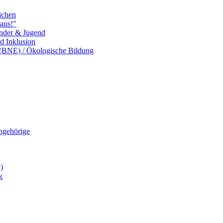
ichen
aus!"
inder & Jugend
nd Inklusion
 (BNE) / Ökologische Bildung
Angehörige
)
k