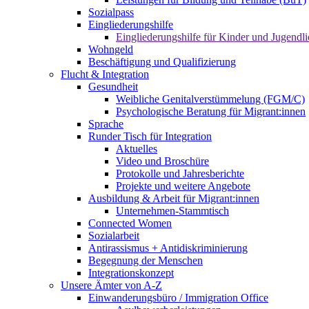
Sozialpass
Eingliederungshilfe
Eingliederungshilfe für Kinder und Jugendli
Wohngeld
Beschäftigung und Qualifizierung
Flucht & Integration
Gesundheit
Weibliche Genitalverstümmelung (FGM/C)
Psychologische Beratung für Migrant:innen
Sprache
Runder Tisch für Integration
Aktuelles
Video und Broschüre
Protokolle und Jahresberichte
Projekte und weitere Angebote
Ausbildung & Arbeit für Migrant:innen
Unternehmen-Stammtisch
Connected Women
Sozialarbeit
Antirassismus + Antidiskriminierung
Begegnung der Menschen
Integrationskonzept
Unsere Ämter von A-Z
Einwanderungsbüro / Immigration Office