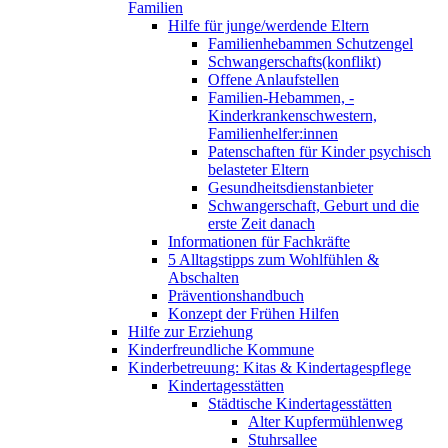
Familien
Hilfe für junge/werdende Eltern
Familienhebammen Schutzengel
Schwangerschafts(konflikt)
Offene Anlaufstellen
Familien-Hebammen, -
Kinderkrankenschwestern,
Familienhelfer:innen
Patenschaften für Kinder psychisch
belasteter Eltern
Gesundheitsdienstanbieter
Schwangerschaft, Geburt und die
erste Zeit danach
Informationen für Fachkräfte
5 Alltagstipps zum Wohlfühlen &
Abschalten
Präventionshandbuch
Konzept der Frühen Hilfen
Hilfe zur Erziehung
Kinderfreundliche Kommune
Kinderbetreuung: Kitas & Kindertagespflege
Kindertagesstätten
Städtische Kindertagesstätten
Alter Kupfermühlenweg
Stuhrsallee