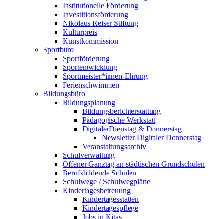
Institutionelle Förderung
Investitionsförderung
Nikolaus Reiser Stiftung
Kulturpreis
Kunstkommission
Sportbüro
Sportförderung
Sportentwicklung
Sportmeister*innen-Ehrung
Ferienschwimmen
Bildungsbüro
Bildungsplanung
Bildungsberichterstattung
Pädagogische Werkstatt
DigitalerDienstag & Donnerstag
Newsletter Digitaler Donnerstag
Veranstaltungsarchiv
Schulverwaltung
Offener Ganztag an städtischen Grundschulen
Berufsbildende Schulen
Schulwege / Schulwegpläne
Kindertagesbetreuung
Kindertagesstätten
Kindertagespflege
Jobs in Kitas