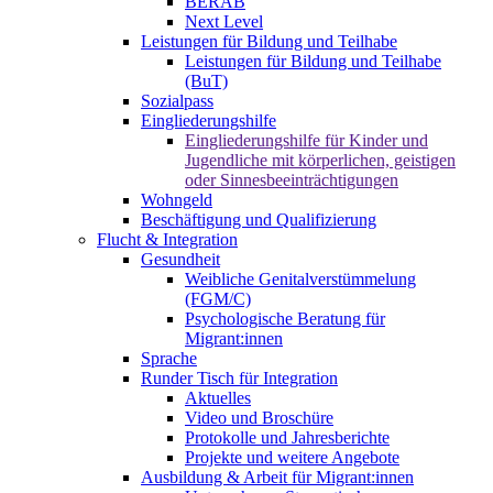
BERAB
Next Level
Leistungen für Bildung und Teilhabe
Leistungen für Bildung und Teilhabe
(BuT)
Sozialpass
Eingliederungshilfe
Eingliederungshilfe für Kinder und
Jugendliche mit körperlichen, geistigen
oder Sinnesbeeinträchtigungen
Wohngeld
Beschäftigung und Qualifizierung
Flucht & Integration
Gesundheit
Weibliche Genitalverstümmelung
(FGM/C)
Psychologische Beratung für
Migrant:innen
Sprache
Runder Tisch für Integration
Aktuelles
Video und Broschüre
Protokolle und Jahresberichte
Projekte und weitere Angebote
Ausbildung & Arbeit für Migrant:innen