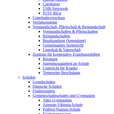
Careleaver
ÜSB-Netzwerk
JUST BEst
Unterhaltsvorschuss
Verfahrenslotse
Vormundschaft, Pflegschaft & Beistandschaft
Vormundschaften & Pflegschaften
Beistandschaften
Beurkundung (Jugendamt)
Gemeinsames Sorgerecht
Unterhalt & Vaterschaft
Zentrum für kooperative Erziehungshilfen
Beratung
Jugendsozialarbeit an Schule
Unterricht für Kranke
Temporäre Beschulung
Schulen
Grundschulen
Dänische Schulen
Förderzentren
Gemeinschaftsschulen und Gymnasien
Altes Gymnasium
Auguste-Viktoria-Schule
Fridtjof-Nansen-Schule
Fördegymnasium