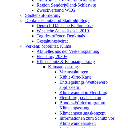
Region Sønderjylland-Schleswig
Zweckverband WEG
Städtebauförderung
Denkmalschutz und Stadtbildpflege
Deutsch-Dänische Kulturachse
Westliche Altstadt - seit 2019
Tag des offenen Denkmals
Gestaltungsbeirat
Verkehr, Mobilität, Klima
Aktuelles aus der Verkehrsplanung
Flensburg 2030+
Klimaschutz & Klimaanpassung
Klimaanpassung
Veranstaltungen
Kühle-Orte-Karte
Entsiegelungs-Wettbewerb
abpflastern!
Klimawandel in Flensburg
Flensburg passt sich an
Bundes-Förderprogramm
Klimaanpassung
Klimaanpassungskonzept
Informationen zum Schutz vor
Klimawandelrisiken