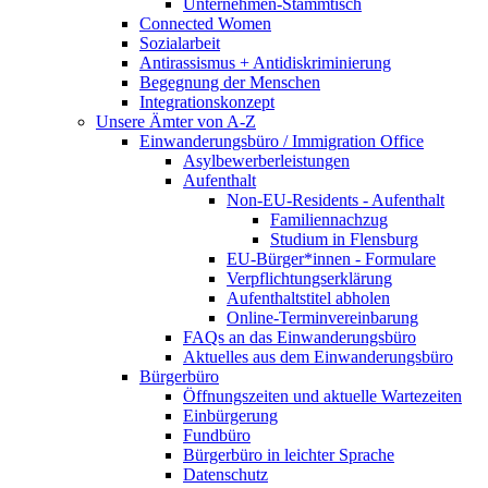
Unternehmen-Stammtisch
Connected Women
Sozialarbeit
Antirassismus + Antidiskriminierung
Begegnung der Menschen
Integrationskonzept
Unsere Ämter von A-Z
Einwanderungsbüro / Immigration Office
Asylbewerberleistungen
Aufenthalt
Non-EU-Residents - Aufenthalt
Familiennachzug
Studium in Flensburg
EU-Bürger*innen - Formulare
Verpflichtungserklärung
Aufenthaltstitel abholen
Online-Terminvereinbarung
FAQs an das Einwanderungsbüro
Aktuelles aus dem Einwanderungsbüro
Bürgerbüro
Öffnungszeiten und aktuelle Wartezeiten
Einbürgerung
Fundbüro
Bürgerbüro in leichter Sprache
Datenschutz