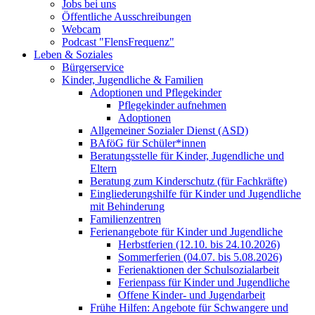
Jobs bei uns
Öffentliche Ausschreibungen
Webcam
Podcast "FlensFrequenz"
Leben & Soziales
Bürgerservice
Kinder, Jugendliche & Familien
Adoptionen und Pflegekinder
Pflegekinder aufnehmen
Adoptionen
Allgemeiner Sozialer Dienst (ASD)
BAföG für Schüler*innen
Beratungsstelle für Kinder, Jugendliche und
Eltern
Beratung zum Kinderschutz (für Fachkräfte)
Eingliederungshilfe für Kinder und Jugendliche
mit Behinderung
Familienzentren
Ferienangebote für Kinder und Jugendliche
Herbstferien (12.10. bis 24.10.2026)
Sommerferien (04.07. bis 5.08.2026)
Ferienaktionen der Schulsozialarbeit
Ferienpass für Kinder und Jugendliche
Offene Kinder- und Jugendarbeit
Frühe Hilfen: Angebote für Schwangere und