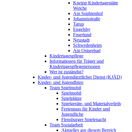
Kneipp Kindertagestätte
Weiche
Am Sophienhof
Johannisstraße
Tarup
Engelsby
Fruerlund
Neustadt
Schwedenheim
Am Ostseebad
Kindertagespflege
Informationen für Träger und
Kindertagespflegepersonen
Wer ist zuständig?
Kinder- und Jugendärztlicher Dienst (KJÄD)
Kinder- und Jugendbüro
Team Spielmobil
Spielmobil
Spielplätze
Spielgeräte- und Materialverleih
Ferienpass für Kinder und
Jugendliche
Flensburger Spielenacht
Team Sozialarbeit
Aktuelles aus diesem Bereich