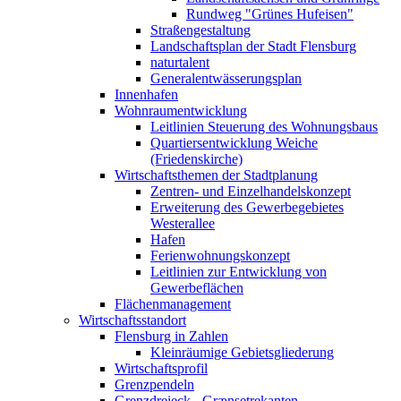
Rundweg "Grünes Hufeisen"
Straßengestaltung
Landschaftsplan der Stadt Flensburg
naturtalent
Generalentwässerungsplan
Innenhafen
Wohnraumentwicklung
Leitlinien Steuerung des Wohnungsbaus
Quartiersentwicklung Weiche
(Friedenskirche)
Wirtschaftsthemen der Stadtplanung
Zentren- und Einzelhandelskonzept
Erweiterung des Gewerbegebietes
Westerallee
Hafen
Ferienwohnungskonzept
Leitlinien zur Entwicklung von
Gewerbeflächen
Flächenmanagement
Wirtschaftsstandort
Flensburg in Zahlen
Kleinräumige Gebietsgliederung
Wirtschaftsprofil
Grenzpendeln
Grenzdreieck - Grænsetrekanten