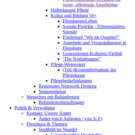
junge, pflegende Angehörige
Hilfeplanung Pflege
Kultur und Bildung 50+
FlensburgerLeben
Soziale Projekte - Erbsensuppen-
Spende
Fördertopf "Wir im Quartier!"
Angebote und Veranstaltungen in
Flensburg
Generationen-Kulturen-Vielfalt
"Die Notfallmappe"
Pflege-Wegweiser
(Teil-)Kostenübernahme der
Pflegekasse
Pflegebedarfsplanung
Regionales Netzwerk Demenz
Seniorenbeirat
Menschen mit Behinderung
Behindertenbeauftragter
Politik & Verwaltung
Kontakt: Unsere Ämter
Ämter (nach Anliegen / von A-Z)
Flensburg & Themen
Stadtbild im Wandel
Gewerbegebiet Westerallee