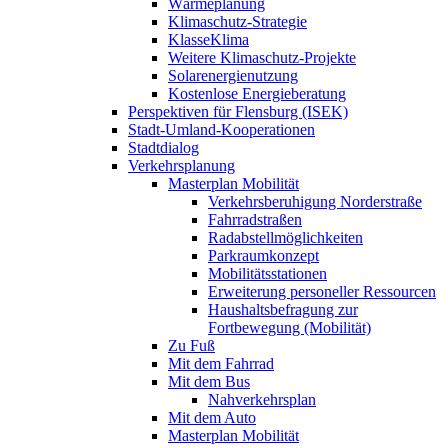
Wärmeplanung
Klimaschutz-Strategie
KlasseKlima
Weitere Klimaschutz-Projekte
Solarenergienutzung
Kostenlose Energieberatung
Perspektiven für Flensburg (ISEK)
Stadt-Umland-Kooperationen
Stadtdialog
Verkehrsplanung
Masterplan Mobilität
Verkehrsberuhigung Norderstraße
Fahrradstraßen
Radabstellmöglichkeiten
Parkraumkonzept
Mobilitätsstationen
Erweiterung personeller Ressourcen
Haushaltsbefragung zur
Fortbewegung (Mobilität)
Zu Fuß
Mit dem Fahrrad
Mit dem Bus
Nahverkehrsplan
Mit dem Auto
Masterplan Mobilität