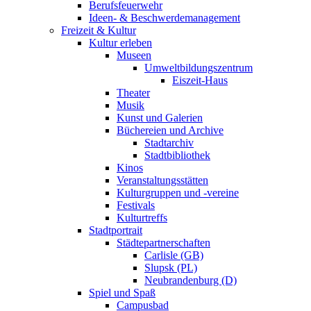
Berufsfeuerwehr
Ideen- & Beschwerdemanagement
Freizeit & Kultur
Kultur erleben
Museen
Umweltbildungszentrum
Eiszeit-Haus
Theater
Musik
Kunst und Galerien
Büchereien und Archive
Stadtarchiv
Stadtbibliothek
Kinos
Veranstaltungsstätten
Kulturgruppen und -vereine
Festivals
Kulturtreffs
Stadtportrait
Städtepartnerschaften
Carlisle (GB)
Slupsk (PL)
Neubrandenburg (D)
Spiel und Spaß
Campusbad