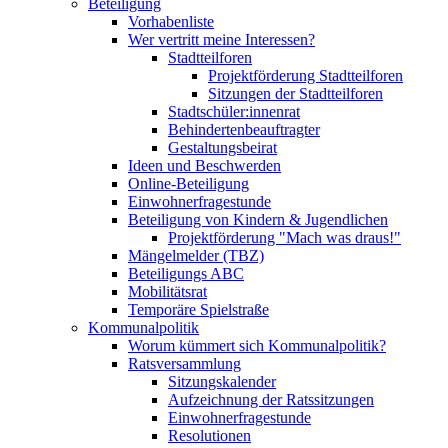
Beteiligung
Vorhabenliste
Wer vertritt meine Interessen?
Stadtteilforen
Projektförderung Stadtteilforen
Sitzungen der Stadtteilforen
Stadtschüler:innenrat
Behindertenbeauftragter
Gestaltungsbeirat
Ideen und Beschwerden
Online-Beteiligung
Einwohnerfragestunde
Beteiligung von Kindern & Jugendlichen
Projektförderung "Mach was draus!"
Mängelmelder (TBZ)
Beteiligungs ABC
Mobilitätsrat
Temporäre Spielstraße
Kommunalpolitik
Worum kümmert sich Kommunalpolitik?
Ratsversammlung
Sitzungskalender
Aufzeichnung der Ratssitzungen
Einwohnerfragestunde
Resolutionen