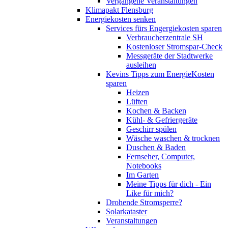
Vergangene Veranstaltungen
Klimapakt Flensburg
Energiekosten senken
Services fürs Engergiekosten sparen
Verbraucherzentrale SH
Kostenloser Stromspar-Check
Messgeräte der Stadtwerke
ausleihen
Kevins Tipps zum EnergieKosten
sparen
Heizen
Lüften
Kochen & Backen
Kühl- & Gefriergeräte
Geschirr spülen
Wäsche waschen & trocknen
Duschen & Baden
Fernseher, Computer,
Notebooks
Im Garten
Meine Tipps für dich - Ein
Like für mich?
Drohende Stromsperre?
Solarkataster
Veranstaltungen