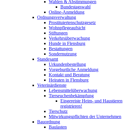
Wahlen & Abstimmungen
Bundestagswahl
Online-Anmeldung
Ordnungsverwaltung
Prostituiertenschutzgesetz
Wohnpflegeaufsicht
Stiftungen
Verkehrsüberwachung
Hunde in Flensburg
Bestattungen
Sondernutzung
Standesamt
Urkundenbestellung
Vorgeburtliche Anmeldung
Kontakt und Beratung
Heiraten in Flensburg
Veterinärdienste
Lebensmittelüberwachung
Tierseuchenbekämpfung
Eingereiste Heim- und Haustieren
registrieren!
Tierschutz
Mitwirkungspflichten der Unternehmen
Bauordnung
Baulasten