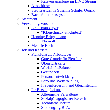
Ratsversammlung im LIVE Stream
Ausschüsse
Stadtpräsidentin Susanne Schäfer-Quäck
Ratsinformationssystem
Stadtrecht
Verwaltungsvorstand
Dr. Fabian Geyer
"Klönschnack & Klartext"
Henning Brüggemann
Stefan Niemöller
Melanie Bach
Job und Karriere
Flensburg als Arbeitgeber
Gute Gründe für Flensburg
Übersichtskarte
Work-Life-Balance
Gesundheit
Personalentwicklung
Fort- und Weiterbildung
Frauenförderung und Gleichstellung
Ihr Einstieg bei uns
Allgemeine Verwaltung
Sozialpädagogischer Bereich
Technische Berufe
Studiengang B. A.