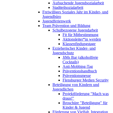
Aufsuchende Jugendsozialarbeit
Stadtteilsozialarbeit
Freiwilliges Soziales Jahr im Kinder- und
Jugendbüro
Jugendferienwerk
Team Prävention und Bildung
Schulbezogene Jugendarbeit
Fit für Mitbestimmung
Aktionsleiter*in werden
Klassenfindungstage
Erzieherischer Kinder- und
Jugendschutz
JiMs Bar (alkoholfreie
Cocktails)
Anti-Mobbing-Tag
Präventionshandbuch
Präventionsmesse
Flensburger Medien Security
Beteiligung von Kindern und
Jugendlichen
Projektförderung "Mach was
draus!"
Broschüre "Beteiligung" für
Kinder & Jugend
Förderung von Vielfalt, Integration