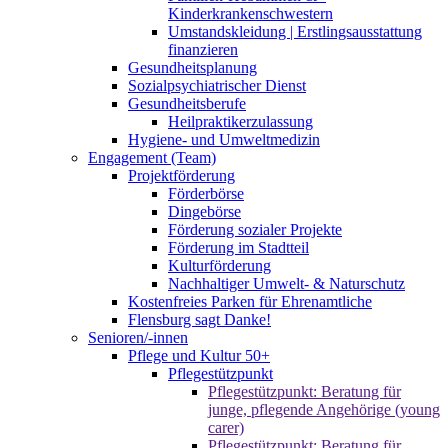
Kinderkrankenschwestern
Umstandskleidung | Erstlingsausstattung
finanzieren
Gesundheitsplanung
Sozialpsychiatrischer Dienst
Gesundheitsberufe
Heilpraktikerzulassung
Hygiene- und Umweltmedizin
Engagement (Team)
Projektförderung
Förderbörse
Dingebörse
Förderung sozialer Projekte
Förderung im Stadtteil
Kulturförderung
Nachhaltiger Umwelt- & Naturschutz
Kostenfreies Parken für Ehrenamtliche
Flensburg sagt Danke!
Senioren/-innen
Pflege und Kultur 50+
Pflegestützpunkt
Pflegestützpunkt: Beratung für
junge, pflegende Angehörige (young
carer)
Pflegestützpunkt: Beratung für