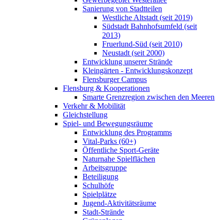
Sanierung von Stadtteilen
Westliche Altstadt (seit 2019)
Südstadt Bahnhofsumfeld (seit
2013)
Fruerlund-Süd (seit 2010)
Neustadt (seit 2000)
Entwicklung unserer Strände
Kleingärten - Entwicklungskonzept
Flensburger Campus
Flensburg & Kooperationen
Smarte Grenzregion zwischen den Meeren
Verkehr & Mobilität
Gleichstellung
Spiel- und Bewegungsräume
Entwicklung des Programms
Vital-Parks (60+)
Öffentliche Sport-Geräte
Naturnahe Spielflächen
Arbeitsgruppe
Beteiligung
Schulhöfe
Spielplätze
Jugend-Aktivitätsräume
Stadt-Strände