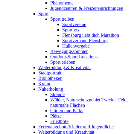
Phänomenta
Jugendzentren & Freizeiteinrichtungen
Sport
Sport treiben
Sportvereine
Sportbox
Flensburg liebt dich Marathon
Sportverband Flensburg
Hallenvergabe
Bewegungssommer
Outdoor-Sport Locations
Sport erleben
Weiterbildung & Kreativität
Stadtportrait
Bibliotheken
Kultur
Naherholung
Strände
Wälder, Naturschutzgebiet Twedter Feld,
naturnahe Flächen
Gärten und Parks
Plätze
Friedhöfe
Ferienangebote/Kinder und Jugendliche
Weiterbildung und Kreativität