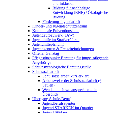
und Inklusion
Bildung für nachhaltige
Entwicklung (BNE) / Ökologische
Bildung
Förderung Jugendarbeit
Kinder- und Jugendschutzzentrum
Kommunale Präventionskette
Jugendaufbauwerk (JAW)
Jugendhilfe im Strafverfahren
Jugendhilfeplanung
Jugendzentren & Freizeiteinrichtungen
Offener Ganztag
Pflegestützpunkt: Beratung für junge, pflegende
Angehörige
Schulpsychologische Beratungsstelle
Schulsozialarbeit
Schulsozialarbeit kurz erklärt
Arbeitsweise der Schulsozialarbeit (6
Säulen)
Wen kann ich wo ansprechen - ein
Überblick
Übergang Schule-Beruf
Jugendberufsagentur
Jugend STÄRKEN im Quartier
Jugend Stärken