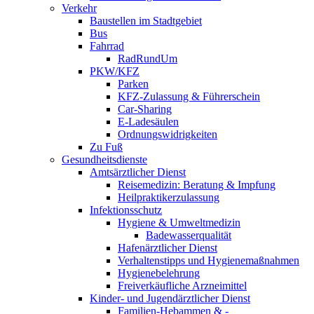
Verkehr
Baustellen im Stadtgebiet
Bus
Fahrrad
RadRundUm
PKW/KFZ
Parken
KFZ-Zulassung & Führerschein
Car-Sharing
E-Ladesäulen
Ordnungswidrigkeiten
Zu Fuß
Gesundheitsdienste
Amtsärztlicher Dienst
Reisemedizin: Beratung & Impfung
Heilpraktikerzulassung
Infektionsschutz
Hygiene & Umweltmedizin
Badewasserqualität
Hafenärztlicher Dienst
Verhaltenstipps und Hygienemaßnahmen
Hygienebelehrung
Freiverkäufliche Arzneimittel
Kinder- und Jugendärztlicher Dienst
Familien-Hebammen & -