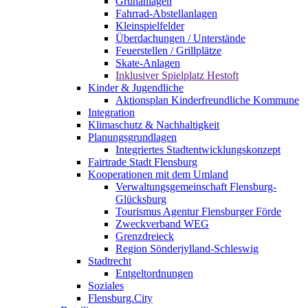
Grünanlagen
Fahrrad-Abstellanlagen
Kleinspielfelder
Überdachungen / Unterstände
Feuerstellen / Grillplätze
Skate-Anlagen
Inklusiver Spielplatz Hestoft
Kinder & Jugendliche
Aktionsplan Kinderfreundliche Kommune
Integration
Klimaschutz & Nachhaltigkeit
Planungsgrundlagen
Integriertes Stadtentwicklungskonzept
Fairtrade Stadt Flensburg
Kooperationen mit dem Umland
Verwaltungsgemeinschaft Flensburg-
Glücksburg
Tourismus Agentur Flensburger Förde
Zweckverband WEG
Grenzdreieck
Region Sönderjylland-Schleswig
Stadtrecht
Entgeltordnungen
Soziales
Flensburg.City