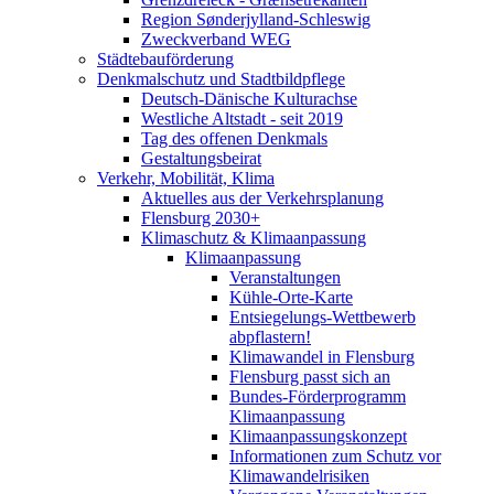
Region Sønderjylland-Schleswig
Zweckverband WEG
Städtebauförderung
Denkmalschutz und Stadtbildpflege
Deutsch-Dänische Kulturachse
Westliche Altstadt - seit 2019
Tag des offenen Denkmals
Gestaltungsbeirat
Verkehr, Mobilität, Klima
Aktuelles aus der Verkehrsplanung
Flensburg 2030+
Klimaschutz & Klimaanpassung
Klimaanpassung
Veranstaltungen
Kühle-Orte-Karte
Entsiegelungs-Wettbewerb
abpflastern!
Klimawandel in Flensburg
Flensburg passt sich an
Bundes-Förderprogramm
Klimaanpassung
Klimaanpassungskonzept
Informationen zum Schutz vor
Klimawandelrisiken