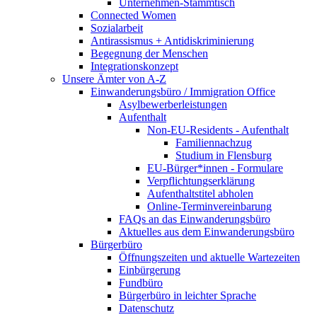
Unternehmen-Stammtisch
Connected Women
Sozialarbeit
Antirassismus + Antidiskriminierung
Begegnung der Menschen
Integrationskonzept
Unsere Ämter von A-Z
Einwanderungsbüro / Immigration Office
Asylbewerberleistungen
Aufenthalt
Non-EU-Residents - Aufenthalt
Familiennachzug
Studium in Flensburg
EU-Bürger*innen - Formulare
Verpflichtungserklärung
Aufenthaltstitel abholen
Online-Terminvereinbarung
FAQs an das Einwanderungsbüro
Aktuelles aus dem Einwanderungsbüro
Bürgerbüro
Öffnungszeiten und aktuelle Wartezeiten
Einbürgerung
Fundbüro
Bürgerbüro in leichter Sprache
Datenschutz