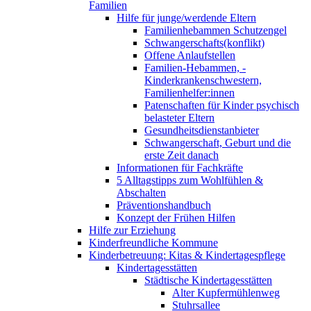
Familien
Hilfe für junge/werdende Eltern
Familienhebammen Schutzengel
Schwangerschafts(konflikt)
Offene Anlaufstellen
Familien-Hebammen, -
Kinderkrankenschwestern,
Familienhelfer:innen
Patenschaften für Kinder psychisch
belasteter Eltern
Gesundheitsdienstanbieter
Schwangerschaft, Geburt und die
erste Zeit danach
Informationen für Fachkräfte
5 Alltagstipps zum Wohlfühlen &
Abschalten
Präventionshandbuch
Konzept der Frühen Hilfen
Hilfe zur Erziehung
Kinderfreundliche Kommune
Kinderbetreuung: Kitas & Kindertagespflege
Kindertagesstätten
Städtische Kindertagesstätten
Alter Kupfermühlenweg
Stuhrsallee