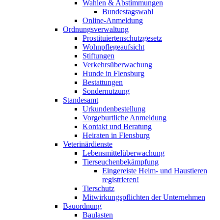
Wahlen & Abstimmungen
Bundestagswahl
Online-Anmeldung
Ordnungsverwaltung
Prostituiertenschutzgesetz
Wohnpflegeaufsicht
Stiftungen
Verkehrsüberwachung
Hunde in Flensburg
Bestattungen
Sondernutzung
Standesamt
Urkundenbestellung
Vorgeburtliche Anmeldung
Kontakt und Beratung
Heiraten in Flensburg
Veterinärdienste
Lebensmittelüberwachung
Tierseuchenbekämpfung
Eingereiste Heim- und Haustieren
registrieren!
Tierschutz
Mitwirkungspflichten der Unternehmen
Bauordnung
Baulasten