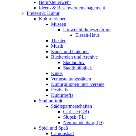
Berufsfeuerwehr
Ideen- & Beschwerdemanagement
Freizeit & Kultur
Kultur erleben
Museen
Umweltbildungszentrum
Eiszeit-Haus
Theater
Musik
Kunst und Galerien
Büchereien und Archive
Stadtarchiv
Stadtbibliothek
Kinos
Veranstaltungsstätten
Kulturgruppen und -vereine
Festivals
Kulturtreffs
Stadtportrait
Städtepartnerschaften
Carlisle (GB)
Slupsk (PL)
Neubrandenburg (D)
Spiel und Spaß
Campusbad