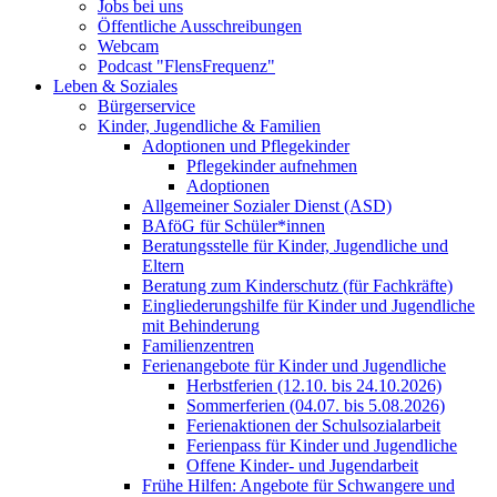
Jobs bei uns
Öffentliche Ausschreibungen
Webcam
Podcast "FlensFrequenz"
Leben & Soziales
Bürgerservice
Kinder, Jugendliche & Familien
Adoptionen und Pflegekinder
Pflegekinder aufnehmen
Adoptionen
Allgemeiner Sozialer Dienst (ASD)
BAföG für Schüler*innen
Beratungsstelle für Kinder, Jugendliche und
Eltern
Beratung zum Kinderschutz (für Fachkräfte)
Eingliederungshilfe für Kinder und Jugendliche
mit Behinderung
Familienzentren
Ferienangebote für Kinder und Jugendliche
Herbstferien (12.10. bis 24.10.2026)
Sommerferien (04.07. bis 5.08.2026)
Ferienaktionen der Schulsozialarbeit
Ferienpass für Kinder und Jugendliche
Offene Kinder- und Jugendarbeit
Frühe Hilfen: Angebote für Schwangere und