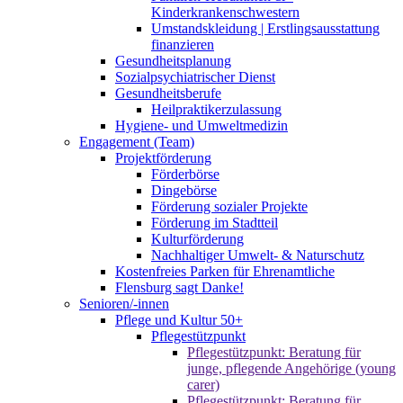
Kinderkrankenschwestern
Umstandskleidung | Erstlingsausstattung
finanzieren
Gesundheitsplanung
Sozialpsychiatrischer Dienst
Gesundheitsberufe
Heilpraktikerzulassung
Hygiene- und Umweltmedizin
Engagement (Team)
Projektförderung
Förderbörse
Dingebörse
Förderung sozialer Projekte
Förderung im Stadtteil
Kulturförderung
Nachhaltiger Umwelt- & Naturschutz
Kostenfreies Parken für Ehrenamtliche
Flensburg sagt Danke!
Senioren/-innen
Pflege und Kultur 50+
Pflegestützpunkt
Pflegestützpunkt: Beratung für
junge, pflegende Angehörige (young
carer)
Pflegestützpunkt: Beratung für