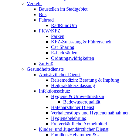
Verkehr
Baustellen im Stadtgebiet
Bus
Fahrrad
RadRundUm
PKW/KFZ
Parken
KFZ-Zulassung & Führerschein
Car-Sharing
E-Ladesäulen
Ordnungswidrigkeiten
Zu Fuß
Gesundheitsdienste
Amtsärztlicher Dienst
Reisemedizin: Beratung & Impfung
Heilpraktikerzulassung
Infektionsschutz
Hygiene & Umweltmedizin
Badewasserqualität
Hafenärztlicher Dienst
Verhaltenstipps und Hygienemaßnahmen
Hygienebelehrung
Freiverkäufliche Arzneimittel
Kinder- und Jugendärztlicher Dienst
Familien-Hebammen & -