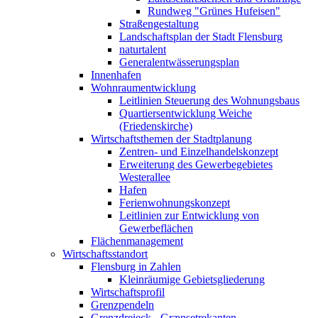
Rundweg "Grünes Hufeisen"
Straßengestaltung
Landschaftsplan der Stadt Flensburg
naturtalent
Generalentwässerungsplan
Innenhafen
Wohnraumentwicklung
Leitlinien Steuerung des Wohnungsbaus
Quartiersentwicklung Weiche
(Friedenskirche)
Wirtschaftsthemen der Stadtplanung
Zentren- und Einzelhandelskonzept
Erweiterung des Gewerbegebietes
Westerallee
Hafen
Ferienwohnungskonzept
Leitlinien zur Entwicklung von
Gewerbeflächen
Flächenmanagement
Wirtschaftsstandort
Flensburg in Zahlen
Kleinräumige Gebietsgliederung
Wirtschaftsprofil
Grenzpendeln
Grenzdreieck - Grænsetrekanten