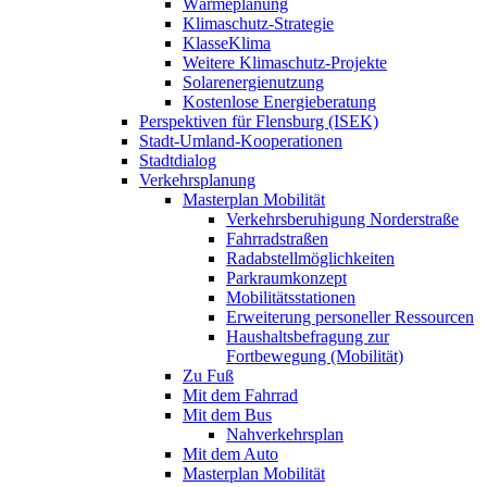
Wärmeplanung
Klimaschutz-Strategie
KlasseKlima
Weitere Klimaschutz-Projekte
Solarenergienutzung
Kostenlose Energieberatung
Perspektiven für Flensburg (ISEK)
Stadt-Umland-Kooperationen
Stadtdialog
Verkehrsplanung
Masterplan Mobilität
Verkehrsberuhigung Norderstraße
Fahrradstraßen
Radabstellmöglichkeiten
Parkraumkonzept
Mobilitätsstationen
Erweiterung personeller Ressourcen
Haushaltsbefragung zur
Fortbewegung (Mobilität)
Zu Fuß
Mit dem Fahrrad
Mit dem Bus
Nahverkehrsplan
Mit dem Auto
Masterplan Mobilität