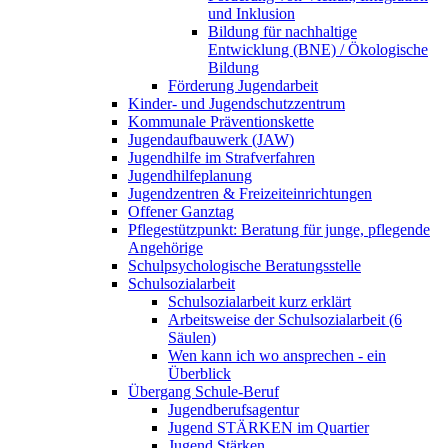
und Inklusion
Bildung für nachhaltige
Entwicklung (BNE) / Ökologische
Bildung
Förderung Jugendarbeit
Kinder- und Jugendschutzzentrum
Kommunale Präventionskette
Jugendaufbauwerk (JAW)
Jugendhilfe im Strafverfahren
Jugendhilfeplanung
Jugendzentren & Freizeiteinrichtungen
Offener Ganztag
Pflegestützpunkt: Beratung für junge, pflegende
Angehörige
Schulpsychologische Beratungsstelle
Schulsozialarbeit
Schulsozialarbeit kurz erklärt
Arbeitsweise der Schulsozialarbeit (6
Säulen)
Wen kann ich wo ansprechen - ein
Überblick
Übergang Schule-Beruf
Jugendberufsagentur
Jugend STÄRKEN im Quartier
Jugend Stärken