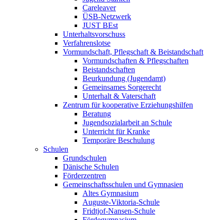
Careleaver
ÜSB-Netzwerk
JUST BEst
Unterhaltsvorschuss
Verfahrenslotse
Vormundschaft, Pflegschaft & Beistandschaft
Vormundschaften & Pflegschaften
Beistandschaften
Beurkundung (Jugendamt)
Gemeinsames Sorgerecht
Unterhalt & Vaterschaft
Zentrum für kooperative Erziehungshilfen
Beratung
Jugendsozialarbeit an Schule
Unterricht für Kranke
Temporäre Beschulung
Schulen
Grundschulen
Dänische Schulen
Förderzentren
Gemeinschaftsschulen und Gymnasien
Altes Gymnasium
Auguste-Viktoria-Schule
Fridtjof-Nansen-Schule
Fördegymnasium