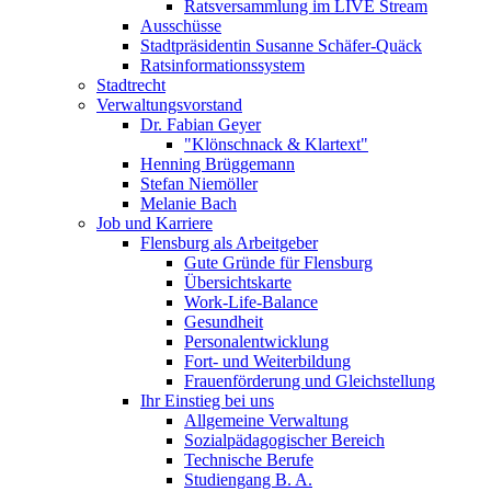
Ratsversammlung im LIVE Stream
Ausschüsse
Stadtpräsidentin Susanne Schäfer-Quäck
Ratsinformationssystem
Stadtrecht
Verwaltungsvorstand
Dr. Fabian Geyer
"Klönschnack & Klartext"
Henning Brüggemann
Stefan Niemöller
Melanie Bach
Job und Karriere
Flensburg als Arbeitgeber
Gute Gründe für Flensburg
Übersichtskarte
Work-Life-Balance
Gesundheit
Personalentwicklung
Fort- und Weiterbildung
Frauenförderung und Gleichstellung
Ihr Einstieg bei uns
Allgemeine Verwaltung
Sozialpädagogischer Bereich
Technische Berufe
Studiengang B. A.