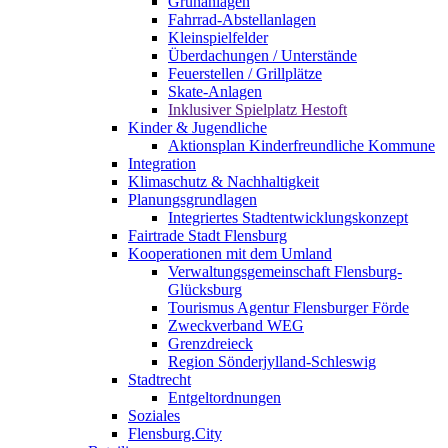
Grünanlagen
Fahrrad-Abstellanlagen
Kleinspielfelder
Überdachungen / Unterstände
Feuerstellen / Grillplätze
Skate-Anlagen
Inklusiver Spielplatz Hestoft
Kinder & Jugendliche
Aktionsplan Kinderfreundliche Kommune
Integration
Klimaschutz & Nachhaltigkeit
Planungsgrundlagen
Integriertes Stadtentwicklungskonzept
Fairtrade Stadt Flensburg
Kooperationen mit dem Umland
Verwaltungsgemeinschaft Flensburg-
Glücksburg
Tourismus Agentur Flensburger Förde
Zweckverband WEG
Grenzdreieck
Region Sönderjylland-Schleswig
Stadtrecht
Entgeltordnungen
Soziales
Flensburg.City