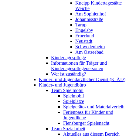
Kneipp Kindertagestätte
Weiche
Am Sophienhof
Johannisstraße
Tarup
Engelsby
Fruerlund
Neustadt
Schwedenheim
Am Ostseebad
Kindertagespflege
Informationen für Träger und
Kindertagespflegepersonen
Wer ist zuständig?
Kinder- und Jugendärztlicher Dienst (KJÄD)
Kinder- und Jugendbüro
Team Spielmobil
Spielmobil
Spielplätze
Spielgeräte- und Materialverleih
Ferienpass für Kinder und
Jugendliche
Flensburger Spielenacht
Team Sozialarbeit
Aktuelles aus diesem Bereich