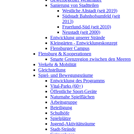
Sanierung von Stadtteilen
Westliche Altstadt (seit 2019)
Südstadt Bahnhofsumfeld (seit
2013)
Fruerlund-Süd (seit 2010)
Neustadt (seit 2000)
Entwicklung unserer Strände
Kleingärten - Entwicklungskonzept
Flensburger Campus
Flensburg & Kooperationen
Smarte Grenzregion zwischen den Meeren
Verkehr & Mobilität
Gleichstellung
Spiel- und Bewegungsräume
Entwicklung des Programms
Vital-Parks (60+)
Öffentliche Sport-Geräte
Naturnahe Spielflächen
Arbeitsgruppe
Beteiligung
Schulhöfe
Spielplätze
Jugend-Aktivitätsräume
Stadt-Strände