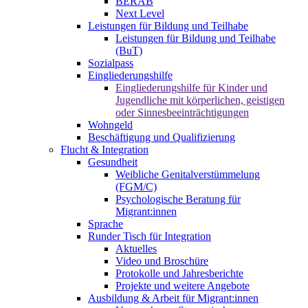
BERAB
Next Level
Leistungen für Bildung und Teilhabe
Leistungen für Bildung und Teilhabe
(BuT)
Sozialpass
Eingliederungshilfe
Eingliederungshilfe für Kinder und
Jugendliche mit körperlichen, geistigen
oder Sinnesbeeinträchtigungen
Wohngeld
Beschäftigung und Qualifizierung
Flucht & Integration
Gesundheit
Weibliche Genitalverstümmelung
(FGM/C)
Psychologische Beratung für
Migrant:innen
Sprache
Runder Tisch für Integration
Aktuelles
Video und Broschüre
Protokolle und Jahresberichte
Projekte und weitere Angebote
Ausbildung & Arbeit für Migrant:innen