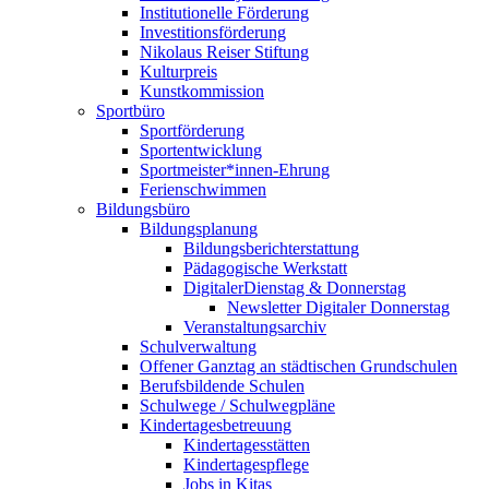
Institutionelle Förderung
Investitionsförderung
Nikolaus Reiser Stiftung
Kulturpreis
Kunstkommission
Sportbüro
Sportförderung
Sportentwicklung
Sportmeister*innen-Ehrung
Ferienschwimmen
Bildungsbüro
Bildungsplanung
Bildungsberichterstattung
Pädagogische Werkstatt
DigitalerDienstag & Donnerstag
Newsletter Digitaler Donnerstag
Veranstaltungsarchiv
Schulverwaltung
Offener Ganztag an städtischen Grundschulen
Berufsbildende Schulen
Schulwege / Schulwegpläne
Kindertagesbetreuung
Kindertagesstätten
Kindertagespflege
Jobs in Kitas