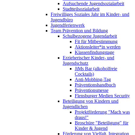
Aufsuchende Jugendsozialarbeit
Stadtteilsozialarbeit
Freiwilliges Soziales Jahr im Kinder- und
Jugendbüro
Jugendferienwerk
Team Prävention und Bildung
Schulbezogene Jugendarbeit
Fit für Mitbestimmung
Aktionsleiter*in werden
Klassenfindungstage
Erzieherischer Kinder- und
Jugendschutz
JiMs Bar (alkoholfreie
Cocktails)
Anti-Mobbing-Tag
Präventionshandbuch
Präventionsmesse
Flensburger Medien Security
Beteiligung von Kindern und
Jugendlichen
Projektförderung "Mach was
draus!"
Broschüre "Beteiligung" für
Kinder & Jugend
Förderung von Vielfalt, Integration