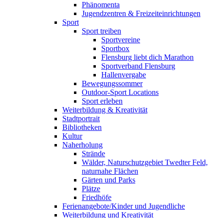
Phänomenta
Jugendzentren & Freizeiteinrichtungen
Sport
Sport treiben
Sportvereine
Sportbox
Flensburg liebt dich Marathon
Sportverband Flensburg
Hallenvergabe
Bewegungssommer
Outdoor-Sport Locations
Sport erleben
Weiterbildung & Kreativität
Stadtportrait
Bibliotheken
Kultur
Naherholung
Strände
Wälder, Naturschutzgebiet Twedter Feld,
naturnahe Flächen
Gärten und Parks
Plätze
Friedhöfe
Ferienangebote/Kinder und Jugendliche
Weiterbildung und Kreativität