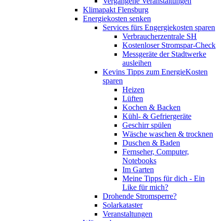
Vergangene Veranstaltungen
Klimapakt Flensburg
Energiekosten senken
Services fürs Engergiekosten sparen
Verbraucherzentrale SH
Kostenloser Stromspar-Check
Messgeräte der Stadtwerke
ausleihen
Kevins Tipps zum EnergieKosten
sparen
Heizen
Lüften
Kochen & Backen
Kühl- & Gefriergeräte
Geschirr spülen
Wäsche waschen & trocknen
Duschen & Baden
Fernseher, Computer,
Notebooks
Im Garten
Meine Tipps für dich - Ein
Like für mich?
Drohende Stromsperre?
Solarkataster
Veranstaltungen