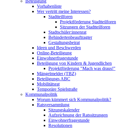
Beteiligung
Vorhabenliste
Wer vertritt meine Interessen?
Stadtteilforen
Projektförderung Stadtteilforen
Sitzungen der Stadtteilforen
Stadtschüler:innenrat
Behindertenbeauftragter
Gestaltungsbeirat
Ideen und Beschwerden
Online-Beteiligung
Einwohnerfragestunde
Beteiligung von Kindern & Jugendlichen
Projektförderung "Mach was draus!"
Mängelmelder (TBZ)
Beteiligungs ABC
Mobilitätsrat
Temporäre Spielstraße
Kommunalpolitik
Worum kümmert sich Kommunalpolitik?
Ratsversammlung
Sitzungskalender
Aufzeichnung der Ratssitzungen
Einwohnerfragestunde
Resolutionen