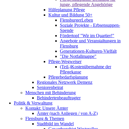
junge, pflegende Angehörige
Hilfeplanung Pflege
Kultur und Bildung 50+
FlensburgerLeben
Soziale Projekte - Erbsensuppen-
Spende
Fördertopf "Wir im Quartier!"
Angebote und Veranstaltungen in
Flensburg
Generationen-Kulturen-Vielfalt
"Die Notfallmappe"
Pflege-Wegweiser
(Teil-)Kostenübernahme der
Pflegekasse
Pflegebedarfsplanung
Regionales Netzwerk Demenz
Seniorenbeirat
Menschen mit Behinderung
Behindertenbeauftragter
Politik & Verwaltung
Kontakt: Unsere Ämter
Ämter (nach Anliegen / von A-Z)
Flensburg & Themen
Stadtbild im Wandel
Gewerbegebiet Westerallee