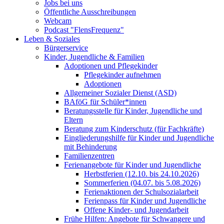
Jobs bei uns
Öffentliche Ausschreibungen
Webcam
Podcast "FlensFrequenz"
Leben & Soziales
Bürgerservice
Kinder, Jugendliche & Familien
Adoptionen und Pflegekinder
Pflegekinder aufnehmen
Adoptionen
Allgemeiner Sozialer Dienst (ASD)
BAföG für Schüler*innen
Beratungsstelle für Kinder, Jugendliche und
Eltern
Beratung zum Kinderschutz (für Fachkräfte)
Eingliederungshilfe für Kinder und Jugendliche
mit Behinderung
Familienzentren
Ferienangebote für Kinder und Jugendliche
Herbstferien (12.10. bis 24.10.2026)
Sommerferien (04.07. bis 5.08.2026)
Ferienaktionen der Schulsozialarbeit
Ferienpass für Kinder und Jugendliche
Offene Kinder- und Jugendarbeit
Frühe Hilfen: Angebote für Schwangere und