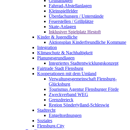
Grünanlagen
Fahrrad-Abstellanlagen
Kleinspielfelder
Überdachungen / Unterstände
Feuerstellen / Grillplätze
Skate-Anlagen
Inklusiver Spielplatz Hestoft
Kinder & Jugendliche
Aktionsplan Kinderfreundliche Kommune
Integration
Klimaschutz & Nachhaltigkeit
Planungsgrundlagen
Integriertes Stadtentwicklungskonzept
Fairtrade Stadt Flensburg
Kooperationen mit dem Umland
Verwaltungsgemeinschaft Flensburg-
Glücksburg
Tourismus Agentur Flensburger Förde
Zweckverband WEG
Grenzdreieck
Region Sönderjylland-Schleswig
Stadtrecht
Entgeltordnungen
Soziales
Flensburg.City