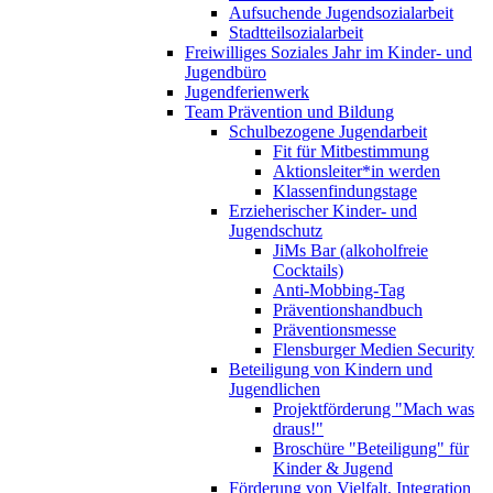
Aufsuchende Jugendsozialarbeit
Stadtteilsozialarbeit
Freiwilliges Soziales Jahr im Kinder- und
Jugendbüro
Jugendferienwerk
Team Prävention und Bildung
Schulbezogene Jugendarbeit
Fit für Mitbestimmung
Aktionsleiter*in werden
Klassenfindungstage
Erzieherischer Kinder- und
Jugendschutz
JiMs Bar (alkoholfreie
Cocktails)
Anti-Mobbing-Tag
Präventionshandbuch
Präventionsmesse
Flensburger Medien Security
Beteiligung von Kindern und
Jugendlichen
Projektförderung "Mach was
draus!"
Broschüre "Beteiligung" für
Kinder & Jugend
Förderung von Vielfalt, Integration