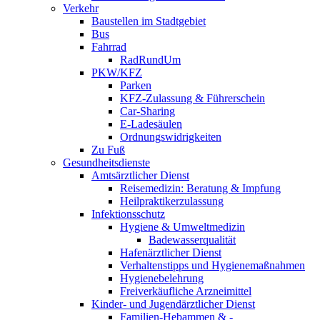
Verkehr
Baustellen im Stadtgebiet
Bus
Fahrrad
RadRundUm
PKW/KFZ
Parken
KFZ-Zulassung & Führerschein
Car-Sharing
E-Ladesäulen
Ordnungswidrigkeiten
Zu Fuß
Gesundheitsdienste
Amtsärztlicher Dienst
Reisemedizin: Beratung & Impfung
Heilpraktikerzulassung
Infektionsschutz
Hygiene & Umweltmedizin
Badewasserqualität
Hafenärztlicher Dienst
Verhaltenstipps und Hygienemaßnahmen
Hygienebelehrung
Freiverkäufliche Arzneimittel
Kinder- und Jugendärztlicher Dienst
Familien-Hebammen & -