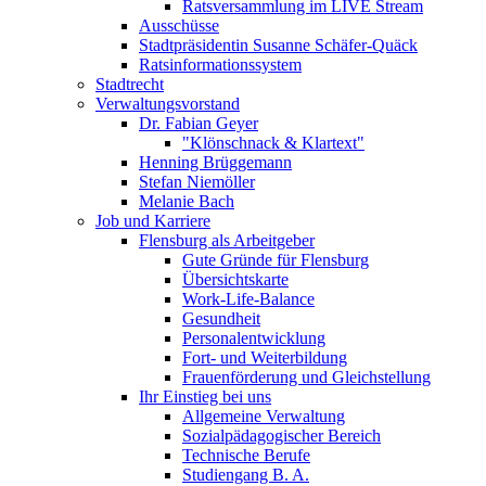
Ratsversammlung im LIVE Stream
Ausschüsse
Stadtpräsidentin Susanne Schäfer-Quäck
Ratsinformationssystem
Stadtrecht
Verwaltungsvorstand
Dr. Fabian Geyer
"Klönschnack & Klartext"
Henning Brüggemann
Stefan Niemöller
Melanie Bach
Job und Karriere
Flensburg als Arbeitgeber
Gute Gründe für Flensburg
Übersichtskarte
Work-Life-Balance
Gesundheit
Personalentwicklung
Fort- und Weiterbildung
Frauenförderung und Gleichstellung
Ihr Einstieg bei uns
Allgemeine Verwaltung
Sozialpädagogischer Bereich
Technische Berufe
Studiengang B. A.