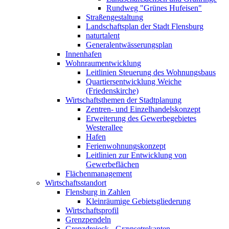
Rundweg "Grünes Hufeisen"
Straßengestaltung
Landschaftsplan der Stadt Flensburg
naturtalent
Generalentwässerungsplan
Innenhafen
Wohnraumentwicklung
Leitlinien Steuerung des Wohnungsbaus
Quartiersentwicklung Weiche
(Friedenskirche)
Wirtschaftsthemen der Stadtplanung
Zentren- und Einzelhandelskonzept
Erweiterung des Gewerbegebietes
Westerallee
Hafen
Ferienwohnungskonzept
Leitlinien zur Entwicklung von
Gewerbeflächen
Flächenmanagement
Wirtschaftsstandort
Flensburg in Zahlen
Kleinräumige Gebietsgliederung
Wirtschaftsprofil
Grenzpendeln
Grenzdreieck - Grænsetrekanten