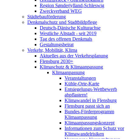
Region Sønderjylland-Schleswig
Zweckverband WEG
Städtebauförderung
Denkmalschutz und Stadtbildpflege
Deutsch-Dänische Kulturachse
Westliche Altstadt - seit 2019
Tag des offenen Denkmals
Gestaltungsbeirat
Verkehr, Mobilität, Klima
Aktuelles aus der Verkehrsplanung
Flensburg 2030+
Klimaschutz & Klimaanpassung
Klimaanpassung
Veranstaltungen
Kühle-Orte-Karte
Entsiegelungs-Wettbewerb
abpflastern!
Klimawandel in Flensburg
Flensburg passt sich an
Bundes-Förderprogramm
Klimaanpassung
Klimaanpassungskonzept
Informationen zum Schutz vor
Klimawandelrisiken