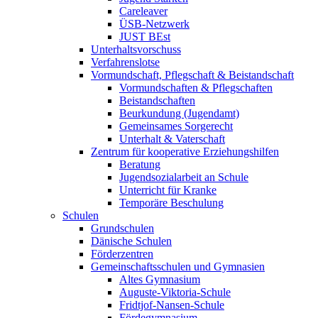
Careleaver
ÜSB-Netzwerk
JUST BEst
Unterhaltsvorschuss
Verfahrenslotse
Vormundschaft, Pflegschaft & Beistandschaft
Vormundschaften & Pflegschaften
Beistandschaften
Beurkundung (Jugendamt)
Gemeinsames Sorgerecht
Unterhalt & Vaterschaft
Zentrum für kooperative Erziehungshilfen
Beratung
Jugendsozialarbeit an Schule
Unterricht für Kranke
Temporäre Beschulung
Schulen
Grundschulen
Dänische Schulen
Förderzentren
Gemeinschaftsschulen und Gymnasien
Altes Gymnasium
Auguste-Viktoria-Schule
Fridtjof-Nansen-Schule
Fördegymnasium