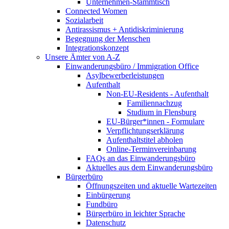
Unternehmen-Stammtisch
Connected Women
Sozialarbeit
Antirassismus + Antidiskriminierung
Begegnung der Menschen
Integrationskonzept
Unsere Ämter von A-Z
Einwanderungsbüro / Immigration Office
Asylbewerberleistungen
Aufenthalt
Non-EU-Residents - Aufenthalt
Familiennachzug
Studium in Flensburg
EU-Bürger*innen - Formulare
Verpflichtungserklärung
Aufenthaltstitel abholen
Online-Terminvereinbarung
FAQs an das Einwanderungsbüro
Aktuelles aus dem Einwanderungsbüro
Bürgerbüro
Öffnungszeiten und aktuelle Wartezeiten
Einbürgerung
Fundbüro
Bürgerbüro in leichter Sprache
Datenschutz