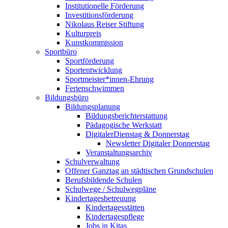
Institutionelle Förderung
Investitionsförderung
Nikolaus Reiser Stiftung
Kulturpreis
Kunstkommission
Sportbüro
Sportförderung
Sportentwicklung
Sportmeister*innen-Ehrung
Ferienschwimmen
Bildungsbüro
Bildungsplanung
Bildungsberichterstattung
Pädagogische Werkstatt
DigitalerDienstag & Donnerstag
Newsletter Digitaler Donnerstag
Veranstaltungsarchiv
Schulverwaltung
Offener Ganztag an städtischen Grundschulen
Berufsbildende Schulen
Schulwege / Schulwegpläne
Kindertagesbetreuung
Kindertagesstätten
Kindertagespflege
Jobs in Kitas