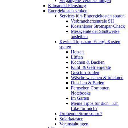
Vergangene Veranstaltungen
Klimapakt Flensburg
Energiekosten senken
Services fürs Engergiekosten sparen
Verbraucherzentrale SH
Kostenloser Stromspar-Check
Messgeräte der Stadtwerke
ausleihen
Kevins Tipps zum EnergieKosten
sparen
Heizen
Lüften
Kochen & Backen
Kühl- & Gefriergeräte
Geschirr spülen
Wäsche waschen & trocknen
Duschen & Baden
Fernseher, Computer,
Notebooks
Im Garten
Meine Tipps für dich - Ein
Like für mich?
Drohende Stromsperre?
Solarkataster
Veranstaltungen