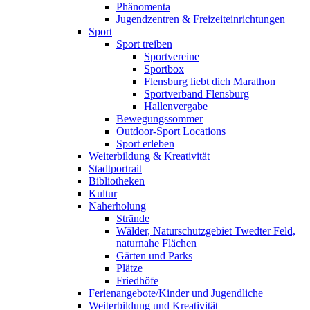
Phänomenta
Jugendzentren & Freizeiteinrichtungen
Sport
Sport treiben
Sportvereine
Sportbox
Flensburg liebt dich Marathon
Sportverband Flensburg
Hallenvergabe
Bewegungssommer
Outdoor-Sport Locations
Sport erleben
Weiterbildung & Kreativität
Stadtportrait
Bibliotheken
Kultur
Naherholung
Strände
Wälder, Naturschutzgebiet Twedter Feld,
naturnahe Flächen
Gärten und Parks
Plätze
Friedhöfe
Ferienangebote/Kinder und Jugendliche
Weiterbildung und Kreativität