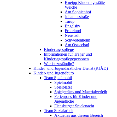
Kneipp Kindertagestätte
Weiche
Am Sophienhof
Johannisstraße
Tarup
Engelsby
Fruerlund
Neustadt
Schwedenheim
Am Ostseebad
Kindertagespflege
Informationen für Träger und
Kindertagespflegepersonen
Wer ist zuständig?
Kinder- und Jugendärztlicher Dienst (KJÄD)
Kinder- und Jugendbüro
Team Spielmobil
Spielmobil
Spielplätze
Spielgeräte- und Materialverleih
Ferienpass für Kinder und
Jugendliche
Flensburger Spielenacht
Team Sozialarbeit
Aktuelles aus diesem Bereich