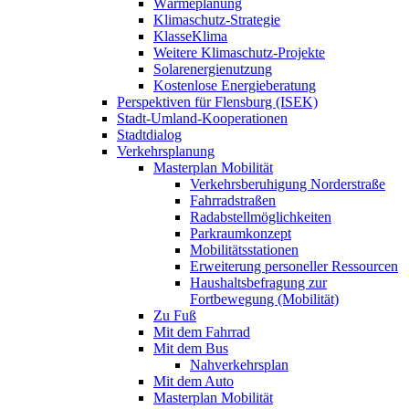
Wärmeplanung
Klimaschutz-Strategie
KlasseKlima
Weitere Klimaschutz-Projekte
Solarenergienutzung
Kostenlose Energieberatung
Perspektiven für Flensburg (ISEK)
Stadt-Umland-Kooperationen
Stadtdialog
Verkehrsplanung
Masterplan Mobilität
Verkehrsberuhigung Norderstraße
Fahrradstraßen
Radabstellmöglichkeiten
Parkraumkonzept
Mobilitätsstationen
Erweiterung personeller Ressourcen
Haushaltsbefragung zur
Fortbewegung (Mobilität)
Zu Fuß
Mit dem Fahrrad
Mit dem Bus
Nahverkehrsplan
Mit dem Auto
Masterplan Mobilität