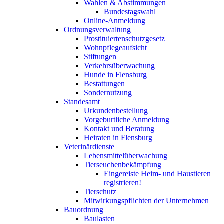
Wahlen & Abstimmungen
Bundestagswahl
Online-Anmeldung
Ordnungsverwaltung
Prostituiertenschutzgesetz
Wohnpflegeaufsicht
Stiftungen
Verkehrsüberwachung
Hunde in Flensburg
Bestattungen
Sondernutzung
Standesamt
Urkundenbestellung
Vorgeburtliche Anmeldung
Kontakt und Beratung
Heiraten in Flensburg
Veterinärdienste
Lebensmittelüberwachung
Tierseuchenbekämpfung
Eingereiste Heim- und Haustieren
registrieren!
Tierschutz
Mitwirkungspflichten der Unternehmen
Bauordnung
Baulasten