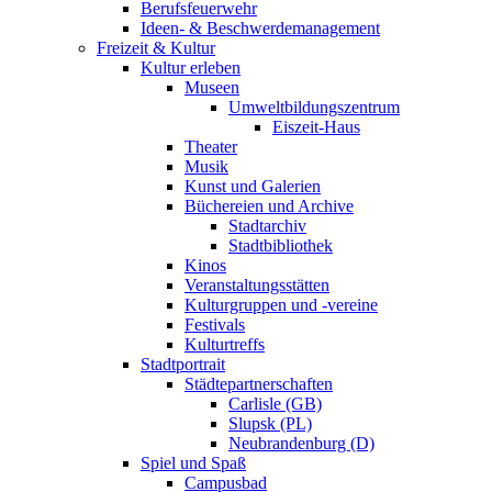
Berufsfeuerwehr
Ideen- & Beschwerdemanagement
Freizeit & Kultur
Kultur erleben
Museen
Umweltbildungszentrum
Eiszeit-Haus
Theater
Musik
Kunst und Galerien
Büchereien und Archive
Stadtarchiv
Stadtbibliothek
Kinos
Veranstaltungsstätten
Kulturgruppen und -vereine
Festivals
Kulturtreffs
Stadtportrait
Städtepartnerschaften
Carlisle (GB)
Slupsk (PL)
Neubrandenburg (D)
Spiel und Spaß
Campusbad