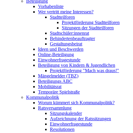
Beteiligung
Vorhabenliste
Wer vertritt meine Interessen?
Stadtteilforen
Projektförderung Stadtteilforen
Sitzungen der Stadtteilforen
Stadtschüler:innenrat
Behindertenbeauftragter
Gestaltungsbeirat
Ideen und Beschwerden
Online-Beteiligung
Einwohnerfragestunde
Beteiligung von Kindern & Jugendlichen
Projektförderung "Mach was draus!"
Mängelmelder (TBZ)
Beteiligungs ABC
Mobilitätsrat
Temporäre Spielstraße
Kommunalpolitik
Worum kümmert sich Kommunalpolitik?
Ratsversammlung
Sitzungskalender
Aufzeichnung der Ratssitzungen
Einwohnerfragestunde
Resolutionen