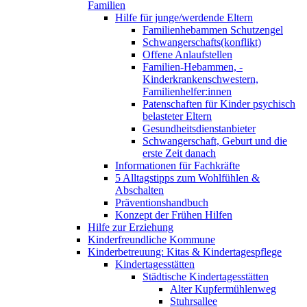
Familien
Hilfe für junge/werdende Eltern
Familienhebammen Schutzengel
Schwangerschafts(konflikt)
Offene Anlaufstellen
Familien-Hebammen, -
Kinderkrankenschwestern,
Familienhelfer:innen
Patenschaften für Kinder psychisch
belasteter Eltern
Gesundheitsdienstanbieter
Schwangerschaft, Geburt und die
erste Zeit danach
Informationen für Fachkräfte
5 Alltagstipps zum Wohlfühlen &
Abschalten
Präventionshandbuch
Konzept der Frühen Hilfen
Hilfe zur Erziehung
Kinderfreundliche Kommune
Kinderbetreuung: Kitas & Kindertagespflege
Kindertagesstätten
Städtische Kindertagesstätten
Alter Kupfermühlenweg
Stuhrsallee