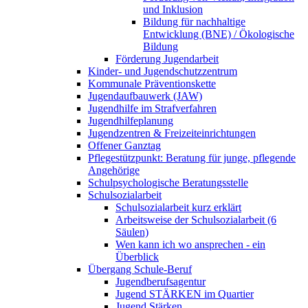
und Inklusion
Bildung für nachhaltige
Entwicklung (BNE) / Ökologische
Bildung
Förderung Jugendarbeit
Kinder- und Jugendschutzzentrum
Kommunale Präventionskette
Jugendaufbauwerk (JAW)
Jugendhilfe im Strafverfahren
Jugendhilfeplanung
Jugendzentren & Freizeiteinrichtungen
Offener Ganztag
Pflegestützpunkt: Beratung für junge, pflegende
Angehörige
Schulpsychologische Beratungsstelle
Schulsozialarbeit
Schulsozialarbeit kurz erklärt
Arbeitsweise der Schulsozialarbeit (6
Säulen)
Wen kann ich wo ansprechen - ein
Überblick
Übergang Schule-Beruf
Jugendberufsagentur
Jugend STÄRKEN im Quartier
Jugend Stärken