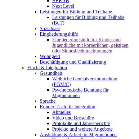
BERAB
Next Level
Leistungen für Bildung und Teilhabe
Leistungen für Bildung und Teilhabe
(BuT)
Sozialpass
Eingliederungshilfe
Eingliederungshilfe für Kinder und
Jugendliche mit körperlichen, geistigen
oder Sinnesbeeinträchtigungen
Wohngeld
Beschäftigung und Qualifizierung
Flucht & Integration
Gesundheit
Weibliche Genitalverstümmelung
(FGM/C)
Psychologische Beratung für
Migrant:innen
Sprache
Runder Tisch für Integration
Aktuelles
Video und Broschüre
Protokolle und Jahresberichte
Projekte und weitere Angebote
Ausbildung & Arbeit für Migrant:innen