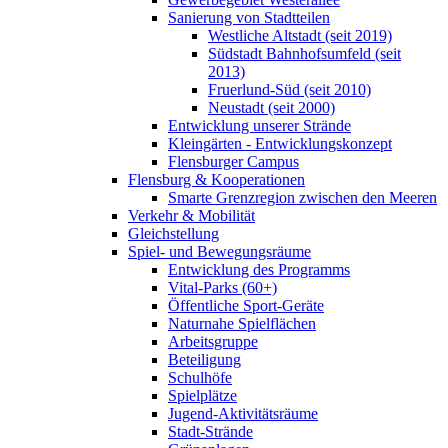
Sanierung von Stadtteilen
Westliche Altstadt (seit 2019)
Südstadt Bahnhofsumfeld (seit
2013)
Fruerlund-Süd (seit 2010)
Neustadt (seit 2000)
Entwicklung unserer Strände
Kleingärten - Entwicklungskonzept
Flensburger Campus
Flensburg & Kooperationen
Smarte Grenzregion zwischen den Meeren
Verkehr & Mobilität
Gleichstellung
Spiel- und Bewegungsräume
Entwicklung des Programms
Vital-Parks (60+)
Öffentliche Sport-Geräte
Naturnahe Spielflächen
Arbeitsgruppe
Beteiligung
Schulhöfe
Spielplätze
Jugend-Aktivitätsräume
Stadt-Strände