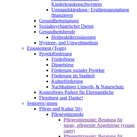
Kinderkrankenschwestern
Umstandskleidung | Erstlingsausstattung
finanzieren
Gesundheitsplanung
Sozialpsychiatrischer Dienst
Gesundheitsberufe
Heilpraktikerzulassung
Hygiene- und Umweltmedizin
Engagement (Team)
Projektförderung
Förderbörse
Dingebörse
Förderung sozialer Projekte
Förderung im Stadtteil
Kulturförderung
Nachhaltiger Umwelt- & Naturschutz
Kostenfreies Parken für Ehrenamtliche
Flensburg sagt Danke!
Senioren/-innen
Pflege und Kultur 50+
Pflegestützpunkt
Pflegestützpunkt: Beratung für
junge, pflegende Angehörige (young
carer)
Pflegestützpunkt: Beratung für