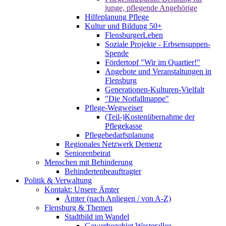
junge, pflegende Angehörige
Hilfeplanung Pflege
Kultur und Bildung 50+
FlensburgerLeben
Soziale Projekte - Erbsensuppen-
Spende
Fördertopf "Wir im Quartier!"
Angebote und Veranstaltungen in
Flensburg
Generationen-Kulturen-Vielfalt
"Die Notfallmappe"
Pflege-Wegweiser
(Teil-)Kostenübernahme der
Pflegekasse
Pflegebedarfsplanung
Regionales Netzwerk Demenz
Seniorenbeirat
Menschen mit Behinderung
Behindertenbeauftragter
Politik & Verwaltung
Kontakt: Unsere Ämter
Ämter (nach Anliegen / von A-Z)
Flensburg & Themen
Stadtbild im Wandel
Gewerbegebiet Westerallee