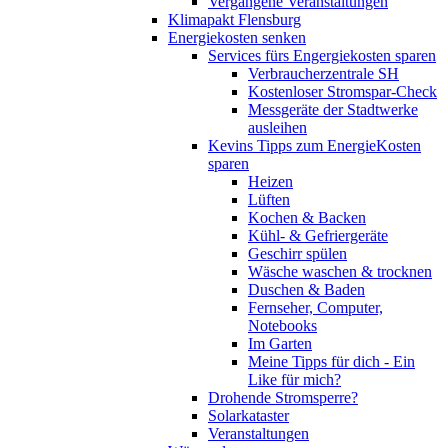
Vergangene Veranstaltungen
Klimapakt Flensburg
Energiekosten senken
Services fürs Engergiekosten sparen
Verbraucherzentrale SH
Kostenloser Stromspar-Check
Messgeräte der Stadtwerke
ausleihen
Kevins Tipps zum EnergieKosten
sparen
Heizen
Lüften
Kochen & Backen
Kühl- & Gefriergeräte
Geschirr spülen
Wäsche waschen & trocknen
Duschen & Baden
Fernseher, Computer,
Notebooks
Im Garten
Meine Tipps für dich - Ein
Like für mich?
Drohende Stromsperre?
Solarkataster
Veranstaltungen