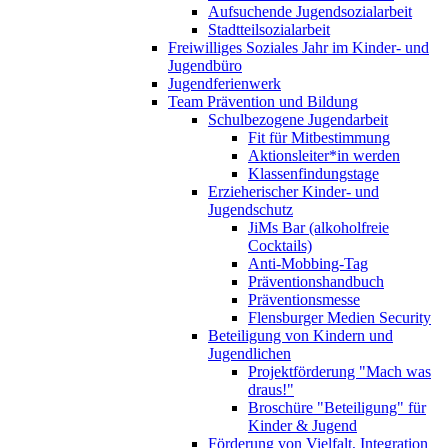
Aufsuchende Jugendsozialarbeit
Stadtteilsozialarbeit
Freiwilliges Soziales Jahr im Kinder- und
Jugendbüro
Jugendferienwerk
Team Prävention und Bildung
Schulbezogene Jugendarbeit
Fit für Mitbestimmung
Aktionsleiter*in werden
Klassenfindungstage
Erzieherischer Kinder- und
Jugendschutz
JiMs Bar (alkoholfreie
Cocktails)
Anti-Mobbing-Tag
Präventionshandbuch
Präventionsmesse
Flensburger Medien Security
Beteiligung von Kindern und
Jugendlichen
Projektförderung "Mach was
draus!"
Broschüre "Beteiligung" für
Kinder & Jugend
Förderung von Vielfalt, Integration