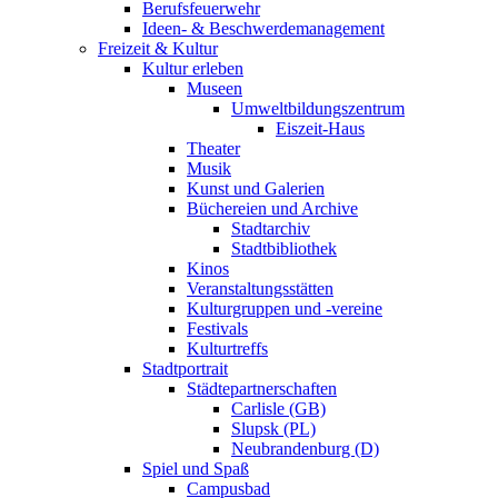
Berufsfeuerwehr
Ideen- & Beschwerdemanagement
Freizeit & Kultur
Kultur erleben
Museen
Umweltbildungszentrum
Eiszeit-Haus
Theater
Musik
Kunst und Galerien
Büchereien und Archive
Stadtarchiv
Stadtbibliothek
Kinos
Veranstaltungsstätten
Kulturgruppen und -vereine
Festivals
Kulturtreffs
Stadtportrait
Städtepartnerschaften
Carlisle (GB)
Slupsk (PL)
Neubrandenburg (D)
Spiel und Spaß
Campusbad