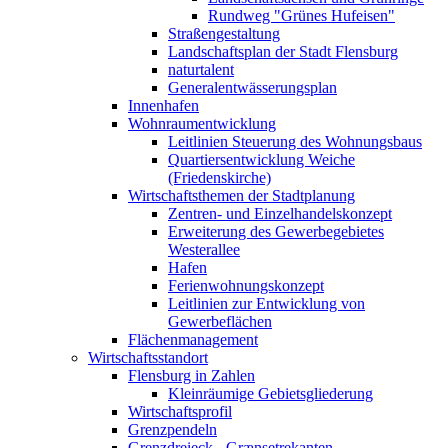
Rundweg "Grünes Hufeisen"
Straßengestaltung
Landschaftsplan der Stadt Flensburg
naturtalent
Generalentwässerungsplan
Innenhafen
Wohnraumentwicklung
Leitlinien Steuerung des Wohnungsbaus
Quartiersentwicklung Weiche
(Friedenskirche)
Wirtschaftsthemen der Stadtplanung
Zentren- und Einzelhandelskonzept
Erweiterung des Gewerbegebietes
Westerallee
Hafen
Ferienwohnungskonzept
Leitlinien zur Entwicklung von
Gewerbeflächen
Flächenmanagement
Wirtschaftsstandort
Flensburg in Zahlen
Kleinräumige Gebietsgliederung
Wirtschaftsprofil
Grenzpendeln
Grenzdreieck - Grænsetrekanten