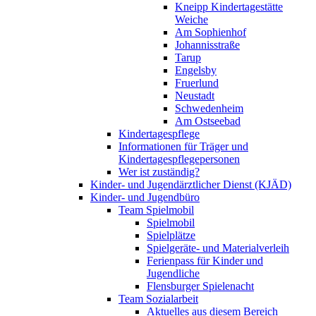
Kneipp Kindertagestätte
Weiche
Am Sophienhof
Johannisstraße
Tarup
Engelsby
Fruerlund
Neustadt
Schwedenheim
Am Ostseebad
Kindertagespflege
Informationen für Träger und
Kindertagespflegepersonen
Wer ist zuständig?
Kinder- und Jugendärztlicher Dienst (KJÄD)
Kinder- und Jugendbüro
Team Spielmobil
Spielmobil
Spielplätze
Spielgeräte- und Materialverleih
Ferienpass für Kinder und
Jugendliche
Flensburger Spielenacht
Team Sozialarbeit
Aktuelles aus diesem Bereich