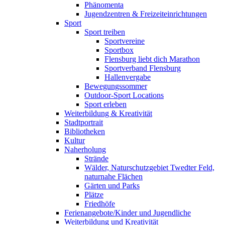
Phänomenta
Jugendzentren & Freizeiteinrichtungen
Sport
Sport treiben
Sportvereine
Sportbox
Flensburg liebt dich Marathon
Sportverband Flensburg
Hallenvergabe
Bewegungssommer
Outdoor-Sport Locations
Sport erleben
Weiterbildung & Kreativität
Stadtportrait
Bibliotheken
Kultur
Naherholung
Strände
Wälder, Naturschutzgebiet Twedter Feld,
naturnahe Flächen
Gärten und Parks
Plätze
Friedhöfe
Ferienangebote/Kinder und Jugendliche
Weiterbildung und Kreativität