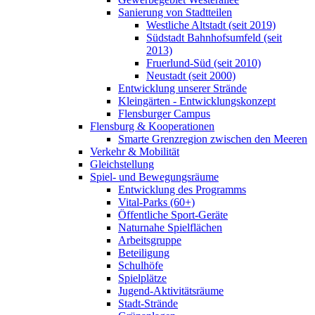
Sanierung von Stadtteilen
Westliche Altstadt (seit 2019)
Südstadt Bahnhofsumfeld (seit
2013)
Fruerlund-Süd (seit 2010)
Neustadt (seit 2000)
Entwicklung unserer Strände
Kleingärten - Entwicklungskonzept
Flensburger Campus
Flensburg & Kooperationen
Smarte Grenzregion zwischen den Meeren
Verkehr & Mobilität
Gleichstellung
Spiel- und Bewegungsräume
Entwicklung des Programms
Vital-Parks (60+)
Öffentliche Sport-Geräte
Naturnahe Spielflächen
Arbeitsgruppe
Beteiligung
Schulhöfe
Spielplätze
Jugend-Aktivitätsräume
Stadt-Strände