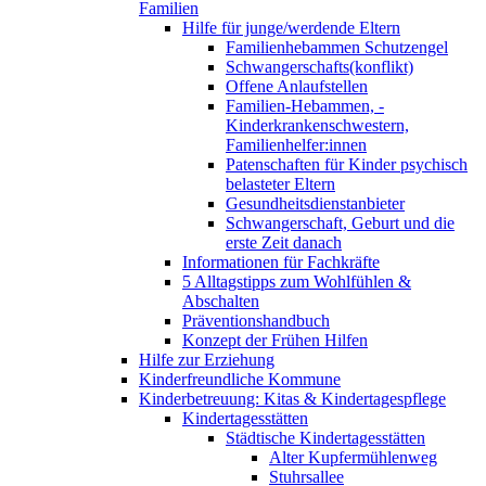
Familien
Hilfe für junge/werdende Eltern
Familienhebammen Schutzengel
Schwangerschafts(konflikt)
Offene Anlaufstellen
Familien-Hebammen, -
Kinderkrankenschwestern,
Familienhelfer:innen
Patenschaften für Kinder psychisch
belasteter Eltern
Gesundheitsdienstanbieter
Schwangerschaft, Geburt und die
erste Zeit danach
Informationen für Fachkräfte
5 Alltagstipps zum Wohlfühlen &
Abschalten
Präventionshandbuch
Konzept der Frühen Hilfen
Hilfe zur Erziehung
Kinderfreundliche Kommune
Kinderbetreuung: Kitas & Kindertagespflege
Kindertagesstätten
Städtische Kindertagesstätten
Alter Kupfermühlenweg
Stuhrsallee