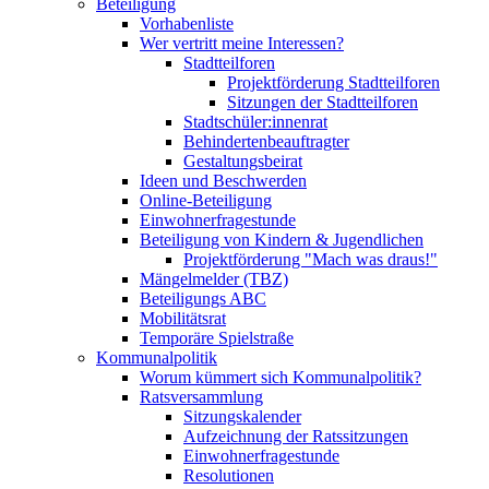
Beteiligung
Vorhabenliste
Wer vertritt meine Interessen?
Stadtteilforen
Projektförderung Stadtteilforen
Sitzungen der Stadtteilforen
Stadtschüler:innenrat
Behindertenbeauftragter
Gestaltungsbeirat
Ideen und Beschwerden
Online-Beteiligung
Einwohnerfragestunde
Beteiligung von Kindern & Jugendlichen
Projektförderung "Mach was draus!"
Mängelmelder (TBZ)
Beteiligungs ABC
Mobilitätsrat
Temporäre Spielstraße
Kommunalpolitik
Worum kümmert sich Kommunalpolitik?
Ratsversammlung
Sitzungskalender
Aufzeichnung der Ratssitzungen
Einwohnerfragestunde
Resolutionen