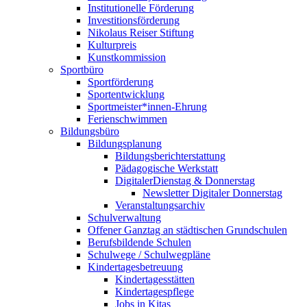
Institutionelle Förderung
Investitionsförderung
Nikolaus Reiser Stiftung
Kulturpreis
Kunstkommission
Sportbüro
Sportförderung
Sportentwicklung
Sportmeister*innen-Ehrung
Ferienschwimmen
Bildungsbüro
Bildungsplanung
Bildungsberichterstattung
Pädagogische Werkstatt
DigitalerDienstag & Donnerstag
Newsletter Digitaler Donnerstag
Veranstaltungsarchiv
Schulverwaltung
Offener Ganztag an städtischen Grundschulen
Berufsbildende Schulen
Schulwege / Schulwegpläne
Kindertagesbetreuung
Kindertagesstätten
Kindertagespflege
Jobs in Kitas