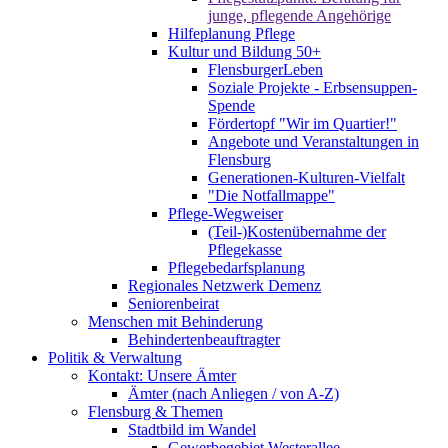
junge, pflegende Angehörige
Hilfeplanung Pflege
Kultur und Bildung 50+
FlensburgerLeben
Soziale Projekte - Erbsensuppen-
Spende
Fördertopf "Wir im Quartier!"
Angebote und Veranstaltungen in
Flensburg
Generationen-Kulturen-Vielfalt
"Die Notfallmappe"
Pflege-Wegweiser
(Teil-)Kostenübernahme der
Pflegekasse
Pflegebedarfsplanung
Regionales Netzwerk Demenz
Seniorenbeirat
Menschen mit Behinderung
Behindertenbeauftragter
Politik & Verwaltung
Kontakt: Unsere Ämter
Ämter (nach Anliegen / von A-Z)
Flensburg & Themen
Stadtbild im Wandel
Gewerbegebiet Westerallee