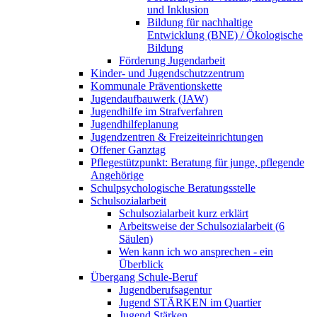
und Inklusion
Bildung für nachhaltige
Entwicklung (BNE) / Ökologische
Bildung
Förderung Jugendarbeit
Kinder- und Jugendschutzzentrum
Kommunale Präventionskette
Jugendaufbauwerk (JAW)
Jugendhilfe im Strafverfahren
Jugendhilfeplanung
Jugendzentren & Freizeiteinrichtungen
Offener Ganztag
Pflegestützpunkt: Beratung für junge, pflegende
Angehörige
Schulpsychologische Beratungsstelle
Schulsozialarbeit
Schulsozialarbeit kurz erklärt
Arbeitsweise der Schulsozialarbeit (6
Säulen)
Wen kann ich wo ansprechen - ein
Überblick
Übergang Schule-Beruf
Jugendberufsagentur
Jugend STÄRKEN im Quartier
Jugend Stärken