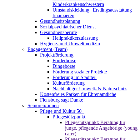
Kinderkrankenschwestern
Umstandskleidung | Erstlingsausstattung
finanzieren
Gesundheitsplanung
Sozialpsychiatrischer Dienst
Gesundheitsberufe
Heilpraktikerzulassung
Hygiene- und Umweltmedizin
Engagement (Team)
Projektförderung
Förderbörse
Dingebörse
Förderung sozialer Projekte
Förderung im Stadtteil
Kulturförderung
Nachhaltiger Umwelt- & Naturschutz
Kostenfreies Parken für Ehrenamtliche
Flensburg sagt Danke!
Senioren/-innen
Pflege und Kultur 50+
Pflegestützpunkt
Pflegestützpunkt: Beratung für
junge, pflegende Angehörige (young
carer)
Pflegestützpunkt: Beratung für