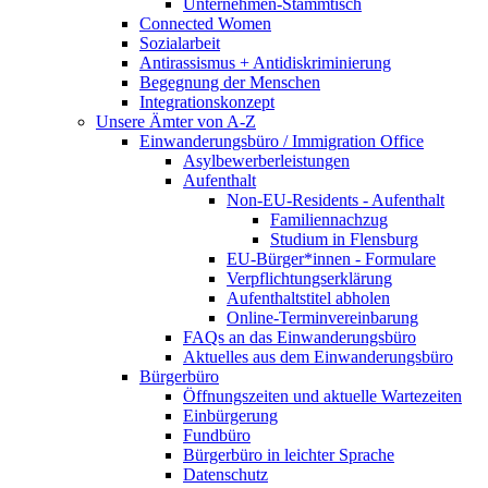
Unternehmen-Stammtisch
Connected Women
Sozialarbeit
Antirassismus + Antidiskriminierung
Begegnung der Menschen
Integrationskonzept
Unsere Ämter von A-Z
Einwanderungsbüro / Immigration Office
Asylbewerberleistungen
Aufenthalt
Non-EU-Residents - Aufenthalt
Familiennachzug
Studium in Flensburg
EU-Bürger*innen - Formulare
Verpflichtungserklärung
Aufenthaltstitel abholen
Online-Terminvereinbarung
FAQs an das Einwanderungsbüro
Aktuelles aus dem Einwanderungsbüro
Bürgerbüro
Öffnungszeiten und aktuelle Wartezeiten
Einbürgerung
Fundbüro
Bürgerbüro in leichter Sprache
Datenschutz