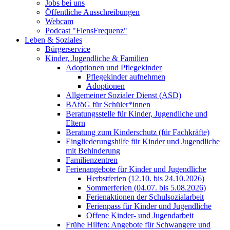
Jobs bei uns
Öffentliche Ausschreibungen
Webcam
Podcast "FlensFrequenz"
Leben & Soziales
Bürgerservice
Kinder, Jugendliche & Familien
Adoptionen und Pflegekinder
Pflegekinder aufnehmen
Adoptionen
Allgemeiner Sozialer Dienst (ASD)
BAföG für Schüler*innen
Beratungsstelle für Kinder, Jugendliche und
Eltern
Beratung zum Kinderschutz (für Fachkräfte)
Eingliederungshilfe für Kinder und Jugendliche
mit Behinderung
Familienzentren
Ferienangebote für Kinder und Jugendliche
Herbstferien (12.10. bis 24.10.2026)
Sommerferien (04.07. bis 5.08.2026)
Ferienaktionen der Schulsozialarbeit
Ferienpass für Kinder und Jugendliche
Offene Kinder- und Jugendarbeit
Frühe Hilfen: Angebote für Schwangere und