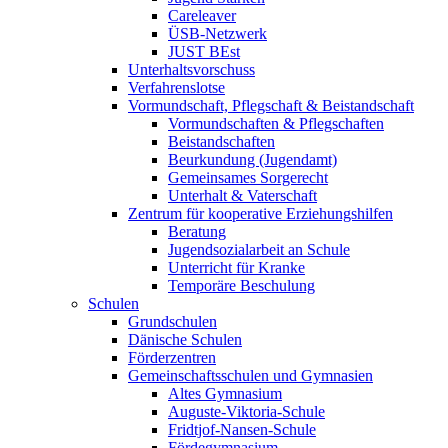
Careleaver
ÜSB-Netzwerk
JUST BEst
Unterhaltsvorschuss
Verfahrenslotse
Vormundschaft, Pflegschaft & Beistandschaft
Vormundschaften & Pflegschaften
Beistandschaften
Beurkundung (Jugendamt)
Gemeinsames Sorgerecht
Unterhalt & Vaterschaft
Zentrum für kooperative Erziehungshilfen
Beratung
Jugendsozialarbeit an Schule
Unterricht für Kranke
Temporäre Beschulung
Schulen
Grundschulen
Dänische Schulen
Förderzentren
Gemeinschaftsschulen und Gymnasien
Altes Gymnasium
Auguste-Viktoria-Schule
Fridtjof-Nansen-Schule
Fördegymnasium