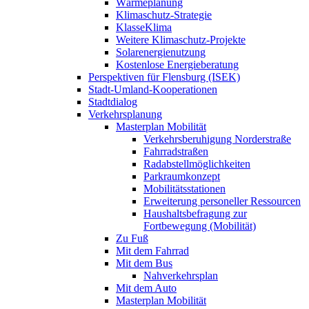
Wärmeplanung
Klimaschutz-Strategie
KlasseKlima
Weitere Klimaschutz-Projekte
Solarenergienutzung
Kostenlose Energieberatung
Perspektiven für Flensburg (ISEK)
Stadt-Umland-Kooperationen
Stadtdialog
Verkehrsplanung
Masterplan Mobilität
Verkehrsberuhigung Norderstraße
Fahrradstraßen
Radabstellmöglichkeiten
Parkraumkonzept
Mobilitätsstationen
Erweiterung personeller Ressourcen
Haushaltsbefragung zur
Fortbewegung (Mobilität)
Zu Fuß
Mit dem Fahrrad
Mit dem Bus
Nahverkehrsplan
Mit dem Auto
Masterplan Mobilität