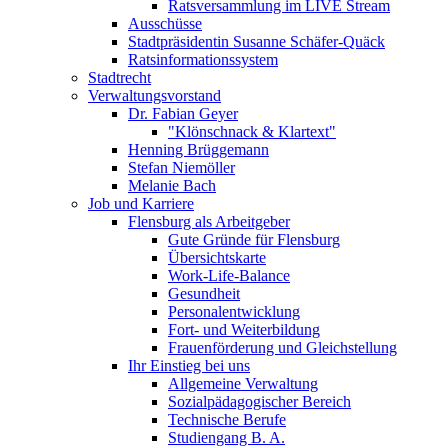
Ratsversammlung im LIVE Stream
Ausschüsse
Stadtpräsidentin Susanne Schäfer-Quäck
Ratsinformationssystem
Stadtrecht
Verwaltungsvorstand
Dr. Fabian Geyer
"Klönschnack & Klartext"
Henning Brüggemann
Stefan Niemöller
Melanie Bach
Job und Karriere
Flensburg als Arbeitgeber
Gute Gründe für Flensburg
Übersichtskarte
Work-Life-Balance
Gesundheit
Personalentwicklung
Fort- und Weiterbildung
Frauenförderung und Gleichstellung
Ihr Einstieg bei uns
Allgemeine Verwaltung
Sozialpädagogischer Bereich
Technische Berufe
Studiengang B. A.