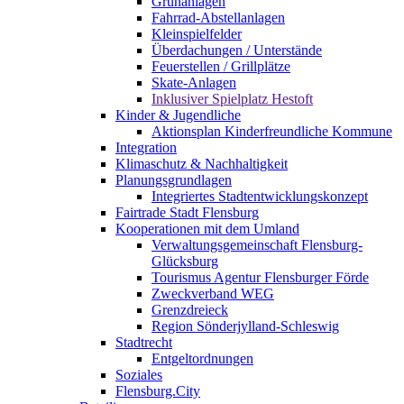
Grünanlagen
Fahrrad-Abstellanlagen
Kleinspielfelder
Überdachungen / Unterstände
Feuerstellen / Grillplätze
Skate-Anlagen
Inklusiver Spielplatz Hestoft
Kinder & Jugendliche
Aktionsplan Kinderfreundliche Kommune
Integration
Klimaschutz & Nachhaltigkeit
Planungsgrundlagen
Integriertes Stadtentwicklungskonzept
Fairtrade Stadt Flensburg
Kooperationen mit dem Umland
Verwaltungsgemeinschaft Flensburg-
Glücksburg
Tourismus Agentur Flensburger Förde
Zweckverband WEG
Grenzdreieck
Region Sönderjylland-Schleswig
Stadtrecht
Entgeltordnungen
Soziales
Flensburg.City