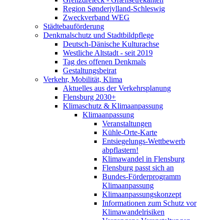
Region Sønderjylland-Schleswig
Zweckverband WEG
Städtebauförderung
Denkmalschutz und Stadtbildpflege
Deutsch-Dänische Kulturachse
Westliche Altstadt - seit 2019
Tag des offenen Denkmals
Gestaltungsbeirat
Verkehr, Mobilität, Klima
Aktuelles aus der Verkehrsplanung
Flensburg 2030+
Klimaschutz & Klimaanpassung
Klimaanpassung
Veranstaltungen
Kühle-Orte-Karte
Entsiegelungs-Wettbewerb
abpflastern!
Klimawandel in Flensburg
Flensburg passt sich an
Bundes-Förderprogramm
Klimaanpassung
Klimaanpassungskonzept
Informationen zum Schutz vor
Klimawandelrisiken