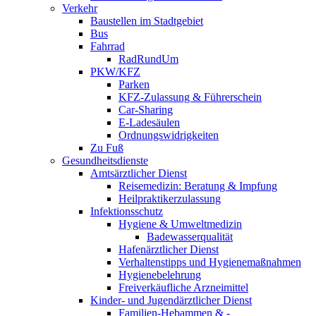
Verkehr
Baustellen im Stadtgebiet
Bus
Fahrrad
RadRundUm
PKW/KFZ
Parken
KFZ-Zulassung & Führerschein
Car-Sharing
E-Ladesäulen
Ordnungswidrigkeiten
Zu Fuß
Gesundheitsdienste
Amtsärztlicher Dienst
Reisemedizin: Beratung & Impfung
Heilpraktikerzulassung
Infektionsschutz
Hygiene & Umweltmedizin
Badewasserqualität
Hafenärztlicher Dienst
Verhaltenstipps und Hygienemaßnahmen
Hygienebelehrung
Freiverkäufliche Arzneimittel
Kinder- und Jugendärztlicher Dienst
Familien-Hebammen & -