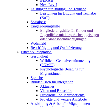
BERAB
Next Level
Leistungen für Bildung und Teilhabe
Leistungen für Bildung und Teilhabe
(BuT)
Sozialpass
Eingliederungshilfe
Eingliederungshilfe für Kinder und
Jugendliche mit körperlichen, geistigen
oder Sinnesbeeinträchtigungen
Wohngeld
Beschäftigung und Qualifizierung
Flucht & Integration
Gesundheit
Weibliche Genitalverstümmelung
(FGM/C)
Psychologische Beratung für
Migrant:innen
Sprache
Runder Tisch für Integration
Aktuelles
Video und Broschüre
Protokolle und Jahresberichte
Projekte und weitere Angebote
Ausbildung & Arbeit für Migrant:innen