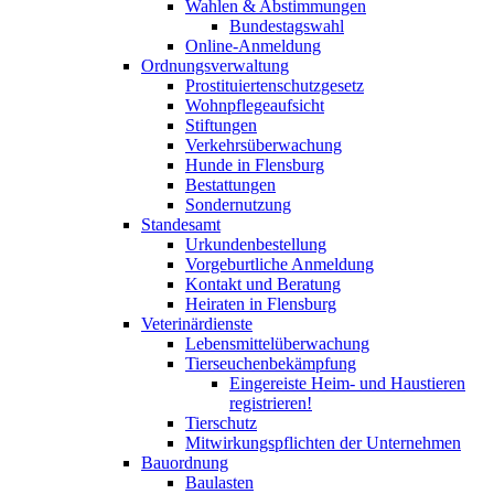
Wahlen & Abstimmungen
Bundestagswahl
Online-Anmeldung
Ordnungsverwaltung
Prostituiertenschutzgesetz
Wohnpflegeaufsicht
Stiftungen
Verkehrsüberwachung
Hunde in Flensburg
Bestattungen
Sondernutzung
Standesamt
Urkundenbestellung
Vorgeburtliche Anmeldung
Kontakt und Beratung
Heiraten in Flensburg
Veterinärdienste
Lebensmittelüberwachung
Tierseuchenbekämpfung
Eingereiste Heim- und Haustieren
registrieren!
Tierschutz
Mitwirkungspflichten der Unternehmen
Bauordnung
Baulasten