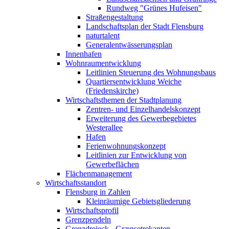
Rundweg "Grünes Hufeisen"
Straßengestaltung
Landschaftsplan der Stadt Flensburg
naturtalent
Generalentwässerungsplan
Innenhafen
Wohnraumentwicklung
Leitlinien Steuerung des Wohnungsbaus
Quartiersentwicklung Weiche
(Friedenskirche)
Wirtschaftsthemen der Stadtplanung
Zentren- und Einzelhandelskonzept
Erweiterung des Gewerbegebietes
Westerallee
Hafen
Ferienwohnungskonzept
Leitlinien zur Entwicklung von
Gewerbeflächen
Flächenmanagement
Wirtschaftsstandort
Flensburg in Zahlen
Kleinräumige Gebietsgliederung
Wirtschaftsprofil
Grenzpendeln
Grenzdreieck - Grænsetrekanten