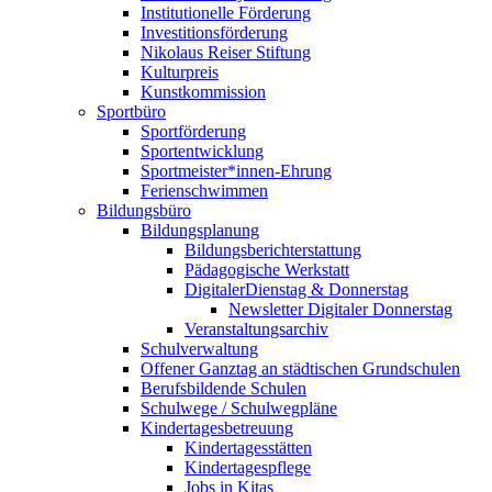
Institutionelle Förderung
Investitionsförderung
Nikolaus Reiser Stiftung
Kulturpreis
Kunstkommission
Sportbüro
Sportförderung
Sportentwicklung
Sportmeister*innen-Ehrung
Ferienschwimmen
Bildungsbüro
Bildungsplanung
Bildungsberichterstattung
Pädagogische Werkstatt
DigitalerDienstag & Donnerstag
Newsletter Digitaler Donnerstag
Veranstaltungsarchiv
Schulverwaltung
Offener Ganztag an städtischen Grundschulen
Berufsbildende Schulen
Schulwege / Schulwegpläne
Kindertagesbetreuung
Kindertagesstätten
Kindertagespflege
Jobs in Kitas