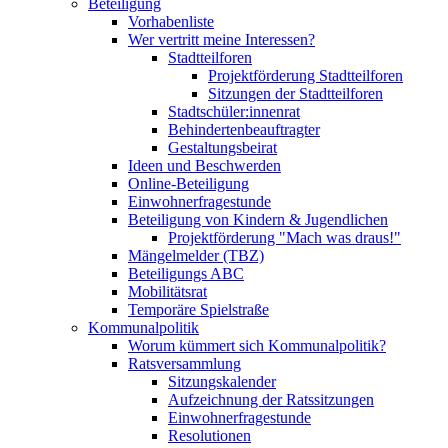
Beteiligung
Vorhabenliste
Wer vertritt meine Interessen?
Stadtteilforen
Projektförderung Stadtteilforen
Sitzungen der Stadtteilforen
Stadtschüler:innenrat
Behindertenbeauftragter
Gestaltungsbeirat
Ideen und Beschwerden
Online-Beteiligung
Einwohnerfragestunde
Beteiligung von Kindern & Jugendlichen
Projektförderung "Mach was draus!"
Mängelmelder (TBZ)
Beteiligungs ABC
Mobilitätsrat
Temporäre Spielstraße
Kommunalpolitik
Worum kümmert sich Kommunalpolitik?
Ratsversammlung
Sitzungskalender
Aufzeichnung der Ratssitzungen
Einwohnerfragestunde
Resolutionen