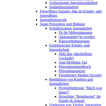
Aufsuchende Jugendsozialarbeit
Stadtteilsozialarbeit
Freiwilliges Soziales Jahr im Kinder- und
Jugendbüro
Jugendferienwerk
Team Prävention und Bildung
Schulbezogene Jugendarbeit
Fit für Mitbestimmung
Aktionsleiter*in werden
Klassenfindungstage
Erzieherischer Kinder- und
Jugendschutz
JiMs Bar (alkoholfreie
Cocktails)
Anti-Mobbing-Tag
Präventionshandbuch
Präventionsmesse
Flensburger Medien Security
Beteiligung von Kindern und
Jugendlichen
Projektförderung "Mach was
draus!"
Broschüre "Beteiligung" für
Kinder & Jugend
Förderung von Vielfalt, Integration