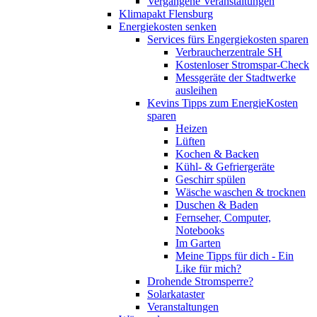
Vergangene Veranstaltungen
Klimapakt Flensburg
Energiekosten senken
Services fürs Engergiekosten sparen
Verbraucherzentrale SH
Kostenloser Stromspar-Check
Messgeräte der Stadtwerke
ausleihen
Kevins Tipps zum EnergieKosten
sparen
Heizen
Lüften
Kochen & Backen
Kühl- & Gefriergeräte
Geschirr spülen
Wäsche waschen & trocknen
Duschen & Baden
Fernseher, Computer,
Notebooks
Im Garten
Meine Tipps für dich - Ein
Like für mich?
Drohende Stromsperre?
Solarkataster
Veranstaltungen