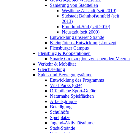
Sanierung von Stadtteilen
Westliche Altstadt (seit 2019)
Südstadt Bahnhofsumfeld (seit
2013)
Fruerlund-Süd (seit 2010)
Neustadt (seit 2000)
Entwicklung unserer Strände
Kleingärten - Entwicklungskonzept
Flensburger Campus
Flensburg & Kooperationen
Smarte Grenzregion zwischen den Meeren
Verkehr & Mobilität
Gleichstellung
Spiel- und Bewegungsräume
Entwicklung des Programms
Vital-Parks (60+)
Öffentliche Sport-Geräte
Naturnahe Spielflächen
Arbeitsgruppe
Beteiligung
Schulhöfe
Spielplätze
Jugend-Aktivitätsräume
Stadt-Strände