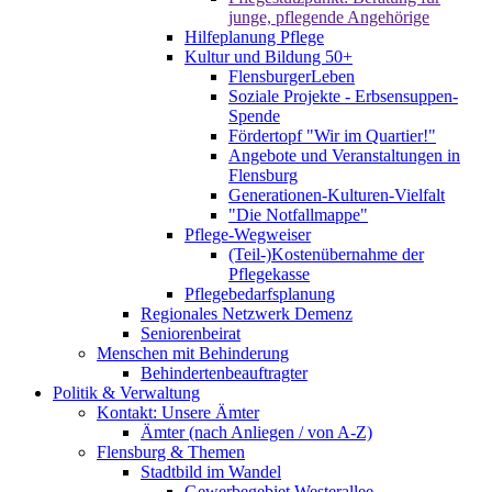
junge, pflegende Angehörige
Hilfeplanung Pflege
Kultur und Bildung 50+
FlensburgerLeben
Soziale Projekte - Erbsensuppen-
Spende
Fördertopf "Wir im Quartier!"
Angebote und Veranstaltungen in
Flensburg
Generationen-Kulturen-Vielfalt
"Die Notfallmappe"
Pflege-Wegweiser
(Teil-)Kostenübernahme der
Pflegekasse
Pflegebedarfsplanung
Regionales Netzwerk Demenz
Seniorenbeirat
Menschen mit Behinderung
Behindertenbeauftragter
Politik & Verwaltung
Kontakt: Unsere Ämter
Ämter (nach Anliegen / von A-Z)
Flensburg & Themen
Stadtbild im Wandel
Gewerbegebiet Westerallee