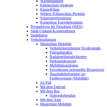
Wärmeplanung
Klimaschutz-Strategie
KlasseKlima
Weitere Klimaschutz-Projekte
Solarenergienutzung
Kostenlose Energieberatung
Perspektiven für Flensburg (ISEK)
Stadt-Umland-Kooperationen
Stadtdialog
Verkehrsplanung
Masterplan Mobilität
Verkehrsberuhigung Norderstraße
Fahrradstraßen
Radabstellmöglichkeiten
Parkraumkonzept
Mobilitätsstationen
Erweiterung personeller Ressourcen
Haushaltsbefragung zur
Fortbewegung (Mobilität)
Zu Fuß
Mit dem Fahrrad
Mit dem Bus
Nahverkehrsplan
Mit dem Auto
Masterplan Mobilität