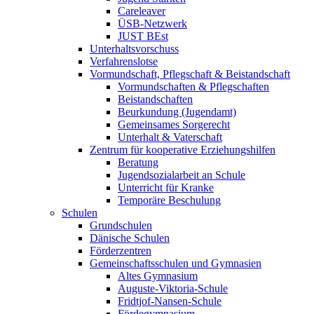
Careleaver
ÜSB-Netzwerk
JUST BEst
Unterhaltsvorschuss
Verfahrenslotse
Vormundschaft, Pflegschaft & Beistandschaft
Vormundschaften & Pflegschaften
Beistandschaften
Beurkundung (Jugendamt)
Gemeinsames Sorgerecht
Unterhalt & Vaterschaft
Zentrum für kooperative Erziehungshilfen
Beratung
Jugendsozialarbeit an Schule
Unterricht für Kranke
Temporäre Beschulung
Schulen
Grundschulen
Dänische Schulen
Förderzentren
Gemeinschaftsschulen und Gymnasien
Altes Gymnasium
Auguste-Viktoria-Schule
Fridtjof-Nansen-Schule
Fördegymnasium