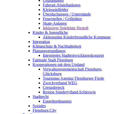
Grünanlagen
Fahrrad-Abstellanlagen
Kleinspielfelder
Überdachungen / Unterstände
Feuerstellen / Grillplätze
Skate-Anlagen
Inklusiver Spielplatz Hestoft
Kinder & Jugendliche
Aktionsplan Kinderfreundliche Kommune
Integration
Klimaschutz & Nachhaltigkeit
Planungsgrundlagen
Integriertes Stadtentwicklungskonzept
Fairtrade Stadt Flensburg
Kooperationen mit dem Umland
Verwaltungsgemeinschaft Flensburg-
Glücksburg
Tourismus Agentur Flensburger Förde
Zweckverband WEG
Grenzdreieck
Region Sönderjylland-Schleswig
Stadtrecht
Entgeltordnungen
Soziales
Flensburg.City