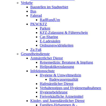
Verkehr
Baustellen im Stadtgebiet
Bus
Fahrrad
RadRundUm
PKW/KFZ
Parken
KFZ-Zulassung & Führerschein
Car-Sharing
E-Ladesäulen
Ordnungswidrigkeiten
Zu Fuß
Gesundheitsdienste
Amtsärztlicher Dienst
Reisemedizin: Beratung & Impfung
Heilpraktikerzulassung
Infektionsschutz
Hygiene & Umweltmedizin
Badewasserqualität
Hafenärztlicher Dienst
Verhaltenstipps und Hygienemaßnahmen
Hygienebelehrung
Freiverkäufliche Arzneimittel
Kinder- und Jugendärztlicher Dienst
Familien-Hebammen & -