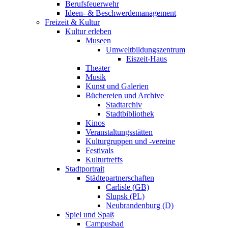
Berufsfeuerwehr
Ideen- & Beschwerdemanagement
Freizeit & Kultur
Kultur erleben
Museen
Umweltbildungszentrum
Eiszeit-Haus
Theater
Musik
Kunst und Galerien
Büchereien und Archive
Stadtarchiv
Stadtbibliothek
Kinos
Veranstaltungsstätten
Kulturgruppen und -vereine
Festivals
Kulturtreffs
Stadtportrait
Städtepartnerschaften
Carlisle (GB)
Slupsk (PL)
Neubrandenburg (D)
Spiel und Spaß
Campusbad