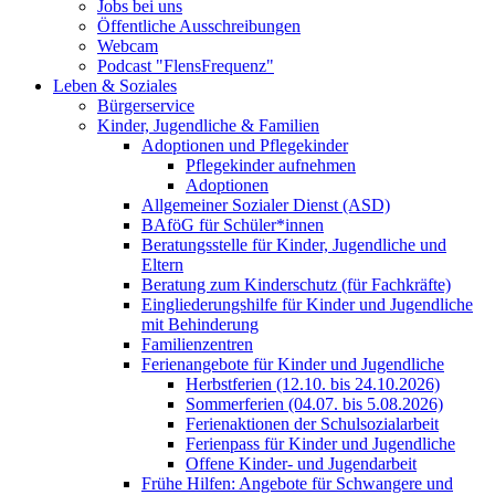
Jobs bei uns
Öffentliche Ausschreibungen
Webcam
Podcast "FlensFrequenz"
Leben & Soziales
Bürgerservice
Kinder, Jugendliche & Familien
Adoptionen und Pflegekinder
Pflegekinder aufnehmen
Adoptionen
Allgemeiner Sozialer Dienst (ASD)
BAföG für Schüler*innen
Beratungsstelle für Kinder, Jugendliche und
Eltern
Beratung zum Kinderschutz (für Fachkräfte)
Eingliederungshilfe für Kinder und Jugendliche
mit Behinderung
Familienzentren
Ferienangebote für Kinder und Jugendliche
Herbstferien (12.10. bis 24.10.2026)
Sommerferien (04.07. bis 5.08.2026)
Ferienaktionen der Schulsozialarbeit
Ferienpass für Kinder und Jugendliche
Offene Kinder- und Jugendarbeit
Frühe Hilfen: Angebote für Schwangere und