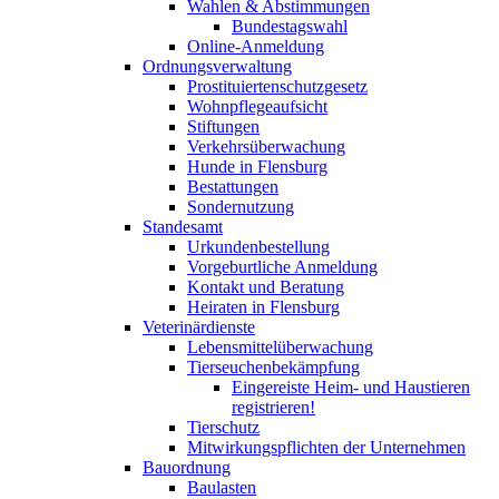
Wahlen & Abstimmungen
Bundestagswahl
Online-Anmeldung
Ordnungsverwaltung
Prostituiertenschutzgesetz
Wohnpflegeaufsicht
Stiftungen
Verkehrsüberwachung
Hunde in Flensburg
Bestattungen
Sondernutzung
Standesamt
Urkundenbestellung
Vorgeburtliche Anmeldung
Kontakt und Beratung
Heiraten in Flensburg
Veterinärdienste
Lebensmittelüberwachung
Tierseuchenbekämpfung
Eingereiste Heim- und Haustieren
registrieren!
Tierschutz
Mitwirkungspflichten der Unternehmen
Bauordnung
Baulasten