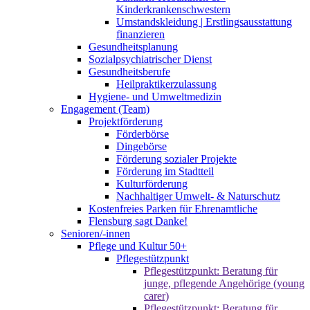
Kinderkrankenschwestern
Umstandskleidung | Erstlingsausstattung
finanzieren
Gesundheitsplanung
Sozialpsychiatrischer Dienst
Gesundheitsberufe
Heilpraktikerzulassung
Hygiene- und Umweltmedizin
Engagement (Team)
Projektförderung
Förderbörse
Dingebörse
Förderung sozialer Projekte
Förderung im Stadtteil
Kulturförderung
Nachhaltiger Umwelt- & Naturschutz
Kostenfreies Parken für Ehrenamtliche
Flensburg sagt Danke!
Senioren/-innen
Pflege und Kultur 50+
Pflegestützpunkt
Pflegestützpunkt: Beratung für
junge, pflegende Angehörige (young
carer)
Pflegestützpunkt: Beratung für