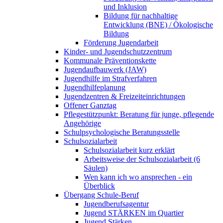
und Inklusion
Bildung für nachhaltige
Entwicklung (BNE) / Ökologische
Bildung
Förderung Jugendarbeit
Kinder- und Jugendschutzzentrum
Kommunale Präventionskette
Jugendaufbauwerk (JAW)
Jugendhilfe im Strafverfahren
Jugendhilfeplanung
Jugendzentren & Freizeiteinrichtungen
Offener Ganztag
Pflegestützpunkt: Beratung für junge, pflegende
Angehörige
Schulpsychologische Beratungsstelle
Schulsozialarbeit
Schulsozialarbeit kurz erklärt
Arbeitsweise der Schulsozialarbeit (6
Säulen)
Wen kann ich wo ansprechen - ein
Überblick
Übergang Schule-Beruf
Jugendberufsagentur
Jugend STÄRKEN im Quartier
Jugend Stärken