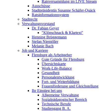
Ratsversammlung im LIVE Stream
Ausschüsse
Stadtpräsidentin Susanne Schäfer-Quäck
Ratsinformationssystem
Stadtrecht
Verwaltungsvorstand
Dr. Fabian Geyer
"Klönschnack & Klartext"
Henning Brüggemann
Stefan Niemöller
Melanie Bach
Job und Karriere
Flensburg als Arbeitgeber
Gute Gründe für Flensburg
Übersichtskarte
Work-Life-Balance
Gesundheit
Personalentwicklung
Fort- und Weiterbildung
Frauenförderung und Gleichstellung
Ihr Einstieg bei uns
Allgemeine Verwaltung
Sozialpädagogischer Bereich
Technische Berufe
Studiengang B. A.