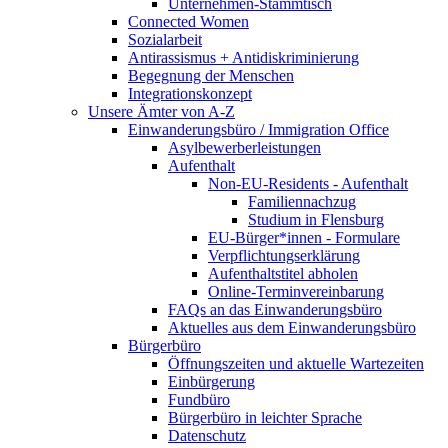
Unternehmen-Stammtisch
Connected Women
Sozialarbeit
Antirassismus + Antidiskriminierung
Begegnung der Menschen
Integrationskonzept
Unsere Ämter von A-Z
Einwanderungsbüro / Immigration Office
Asylbewerberleistungen
Aufenthalt
Non-EU-Residents - Aufenthalt
Familiennachzug
Studium in Flensburg
EU-Bürger*innen - Formulare
Verpflichtungserklärung
Aufenthaltstitel abholen
Online-Terminvereinbarung
FAQs an das Einwanderungsbüro
Aktuelles aus dem Einwanderungsbüro
Bürgerbüro
Öffnungszeiten und aktuelle Wartezeiten
Einbürgerung
Fundbüro
Bürgerbüro in leichter Sprache
Datenschutz