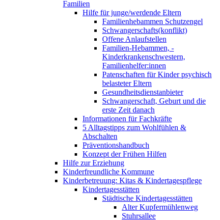
Familien
Hilfe für junge/werdende Eltern
Familienhebammen Schutzengel
Schwangerschafts(konflikt)
Offene Anlaufstellen
Familien-Hebammen, -
Kinderkrankenschwestern,
Familienhelfer:innen
Patenschaften für Kinder psychisch
belasteter Eltern
Gesundheitsdienstanbieter
Schwangerschaft, Geburt und die
erste Zeit danach
Informationen für Fachkräfte
5 Alltagstipps zum Wohlfühlen &
Abschalten
Präventionshandbuch
Konzept der Frühen Hilfen
Hilfe zur Erziehung
Kinderfreundliche Kommune
Kinderbetreuung: Kitas & Kindertagespflege
Kindertagesstätten
Städtische Kindertagesstätten
Alter Kupfermühlenweg
Stuhrsallee