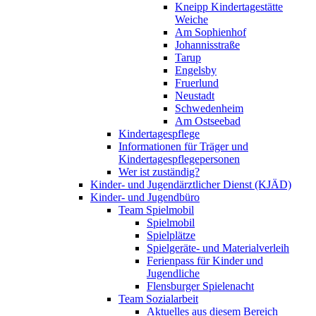
Kneipp Kindertagestätte
Weiche
Am Sophienhof
Johannisstraße
Tarup
Engelsby
Fruerlund
Neustadt
Schwedenheim
Am Ostseebad
Kindertagespflege
Informationen für Träger und
Kindertagespflegepersonen
Wer ist zuständig?
Kinder- und Jugendärztlicher Dienst (KJÄD)
Kinder- und Jugendbüro
Team Spielmobil
Spielmobil
Spielplätze
Spielgeräte- und Materialverleih
Ferienpass für Kinder und
Jugendliche
Flensburger Spielenacht
Team Sozialarbeit
Aktuelles aus diesem Bereich