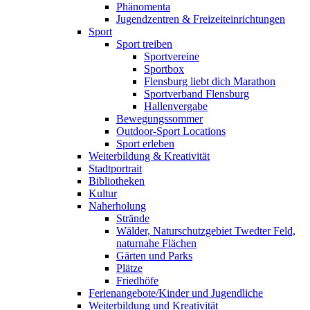
Phänomenta
Jugendzentren & Freizeiteinrichtungen
Sport
Sport treiben
Sportvereine
Sportbox
Flensburg liebt dich Marathon
Sportverband Flensburg
Hallenvergabe
Bewegungssommer
Outdoor-Sport Locations
Sport erleben
Weiterbildung & Kreativität
Stadtportrait
Bibliotheken
Kultur
Naherholung
Strände
Wälder, Naturschutzgebiet Twedter Feld,
naturnahe Flächen
Gärten und Parks
Plätze
Friedhöfe
Ferienangebote/Kinder und Jugendliche
Weiterbildung und Kreativität