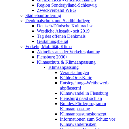
Region Sønderjylland-Schleswig
Zweckverband WEG
Städtebauförderung
Denkmalschutz und Stadtbildpflege
Deutsch-Dänische Kulturachse
Westliche Altstadt - seit 2019
Tag des offenen Denkmals
Gestaltungsbeirat
Verkehr, Mobilität, Klima
Aktuelles aus der Verkehrsplanung
Flensburg 2030+
Klimaschutz & Klimaanpassung
Klimaanpassung
Veranstaltungen
Kühle-Orte-Karte
Entsiegelungs-Wettbewerb
abpflastern!
Klimawandel in Flensburg
Flensburg passt sich an
Bundes-Förderprogramm
Klimaanpassung
Klimaanpassungskonzept
Informationen zum Schutz vor
Klimawandelrisiken