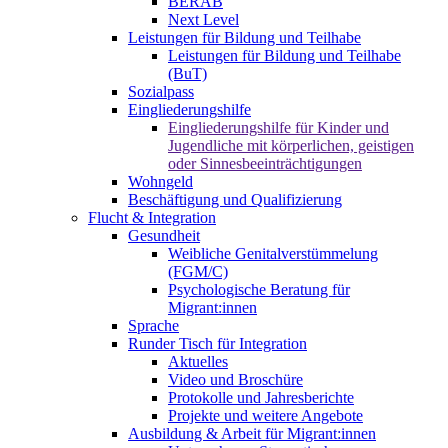
BERAB
Next Level
Leistungen für Bildung und Teilhabe
Leistungen für Bildung und Teilhabe
(BuT)
Sozialpass
Eingliederungshilfe
Eingliederungshilfe für Kinder und
Jugendliche mit körperlichen, geistigen
oder Sinnesbeeinträchtigungen
Wohngeld
Beschäftigung und Qualifizierung
Flucht & Integration
Gesundheit
Weibliche Genitalverstümmelung
(FGM/C)
Psychologische Beratung für
Migrant:innen
Sprache
Runder Tisch für Integration
Aktuelles
Video und Broschüre
Protokolle und Jahresberichte
Projekte und weitere Angebote
Ausbildung & Arbeit für Migrant:innen