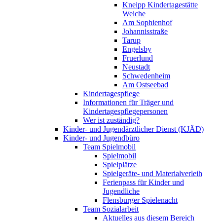
Kneipp Kindertagestätte
Weiche
Am Sophienhof
Johannisstraße
Tarup
Engelsby
Fruerlund
Neustadt
Schwedenheim
Am Ostseebad
Kindertagespflege
Informationen für Träger und
Kindertagespflegepersonen
Wer ist zuständig?
Kinder- und Jugendärztlicher Dienst (KJÄD)
Kinder- und Jugendbüro
Team Spielmobil
Spielmobil
Spielplätze
Spielgeräte- und Materialverleih
Ferienpass für Kinder und
Jugendliche
Flensburger Spielenacht
Team Sozialarbeit
Aktuelles aus diesem Bereich