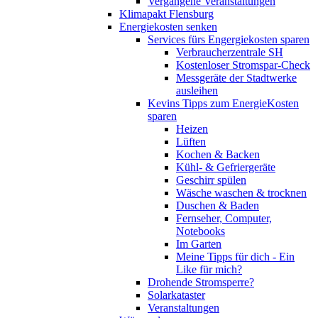
Vergangene Veranstaltungen
Klimapakt Flensburg
Energiekosten senken
Services fürs Engergiekosten sparen
Verbraucherzentrale SH
Kostenloser Stromspar-Check
Messgeräte der Stadtwerke
ausleihen
Kevins Tipps zum EnergieKosten
sparen
Heizen
Lüften
Kochen & Backen
Kühl- & Gefriergeräte
Geschirr spülen
Wäsche waschen & trocknen
Duschen & Baden
Fernseher, Computer,
Notebooks
Im Garten
Meine Tipps für dich - Ein
Like für mich?
Drohende Stromsperre?
Solarkataster
Veranstaltungen