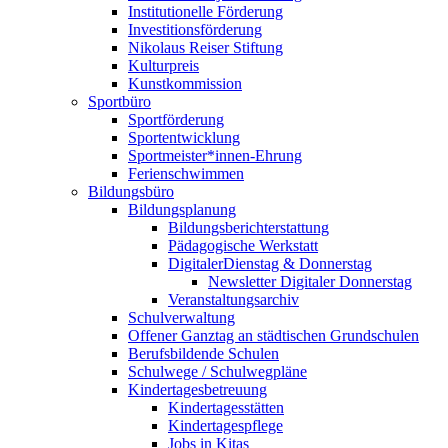
Institutionelle Förderung
Investitionsförderung
Nikolaus Reiser Stiftung
Kulturpreis
Kunstkommission
Sportbüro
Sportförderung
Sportentwicklung
Sportmeister*innen-Ehrung
Ferienschwimmen
Bildungsbüro
Bildungsplanung
Bildungsberichterstattung
Pädagogische Werkstatt
DigitalerDienstag & Donnerstag
Newsletter Digitaler Donnerstag
Veranstaltungsarchiv
Schulverwaltung
Offener Ganztag an städtischen Grundschulen
Berufsbildende Schulen
Schulwege / Schulwegpläne
Kindertagesbetreuung
Kindertagesstätten
Kindertagespflege
Jobs in Kitas