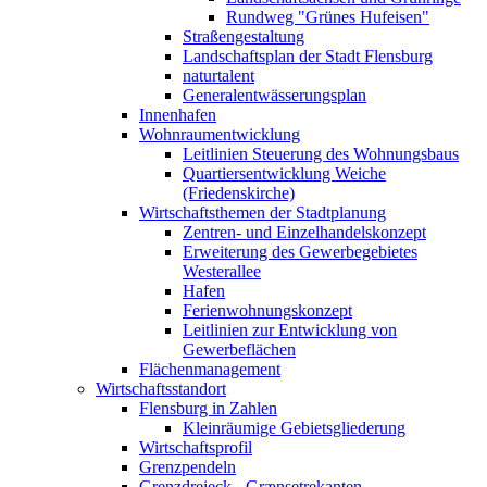
Rundweg "Grünes Hufeisen"
Straßengestaltung
Landschaftsplan der Stadt Flensburg
naturtalent
Generalentwässerungsplan
Innenhafen
Wohnraumentwicklung
Leitlinien Steuerung des Wohnungsbaus
Quartiersentwicklung Weiche
(Friedenskirche)
Wirtschaftsthemen der Stadtplanung
Zentren- und Einzelhandelskonzept
Erweiterung des Gewerbegebietes
Westerallee
Hafen
Ferienwohnungskonzept
Leitlinien zur Entwicklung von
Gewerbeflächen
Flächenmanagement
Wirtschaftsstandort
Flensburg in Zahlen
Kleinräumige Gebietsgliederung
Wirtschaftsprofil
Grenzpendeln
Grenzdreieck - Grænsetrekanten