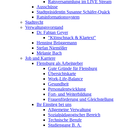
Ratsversammlung im LIVE Stream
Ausschüsse
Stadtpräsidentin Susanne Schäfer-Quäck
Ratsinformationssystem
Stadtrecht
Verwaltungsvorstand
Dr. Fabian Geyer
"Klönschnack & Klartext"
Henning Brüggemann
Stefan Niemöller
Melanie Bach
Job und Karriere
Flensburg als Arbeitgeber
Gute Gründe für Flensburg
Übersichtskarte
Work-Life-Balance
Gesundheit
Personalentwicklung
Fort- und Weiterbildung
Frauenförderung und Gleichstellung
Ihr Einstieg bei uns
Allgemeine Verwaltung
Sozialpädagogischer Bereich
Technische Berufe
Studiengang B. A.