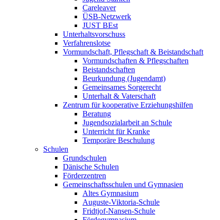
Careleaver
ÜSB-Netzwerk
JUST BEst
Unterhaltsvorschuss
Verfahrenslotse
Vormundschaft, Pflegschaft & Beistandschaft
Vormundschaften & Pflegschaften
Beistandschaften
Beurkundung (Jugendamt)
Gemeinsames Sorgerecht
Unterhalt & Vaterschaft
Zentrum für kooperative Erziehungshilfen
Beratung
Jugendsozialarbeit an Schule
Unterricht für Kranke
Temporäre Beschulung
Schulen
Grundschulen
Dänische Schulen
Förderzentren
Gemeinschaftsschulen und Gymnasien
Altes Gymnasium
Auguste-Viktoria-Schule
Fridtjof-Nansen-Schule
Fördegymnasium