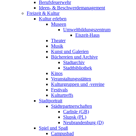
Berufsfeuerwehr
Ideen- & Beschwerdemanagement
Freizeit & Kultur
Kultur erleben
Museen
Umweltbildungszentrum
Eiszeit-Haus
Theater
Musik
Kunst und Galerien
Büchereien und Archive
Stadtarchiv
Stadtbibliothek
Kinos
Veranstaltungsstätten
Kulturgruppen und -vereine
Festivals
Kulturtreffs
Stadtportrait
Städtepartnerschaften
Carlisle (GB)
Slupsk (PL)
Neubrandenburg (D)
Spiel und Spaß
Campusbad