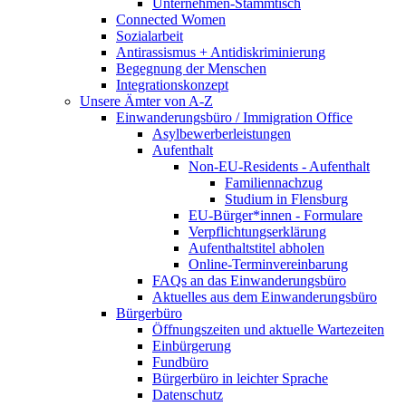
Unternehmen-Stammtisch
Connected Women
Sozialarbeit
Antirassismus + Antidiskriminierung
Begegnung der Menschen
Integrationskonzept
Unsere Ämter von A-Z
Einwanderungsbüro / Immigration Office
Asylbewerberleistungen
Aufenthalt
Non-EU-Residents - Aufenthalt
Familiennachzug
Studium in Flensburg
EU-Bürger*innen - Formulare
Verpflichtungserklärung
Aufenthaltstitel abholen
Online-Terminvereinbarung
FAQs an das Einwanderungsbüro
Aktuelles aus dem Einwanderungsbüro
Bürgerbüro
Öffnungszeiten und aktuelle Wartezeiten
Einbürgerung
Fundbüro
Bürgerbüro in leichter Sprache
Datenschutz