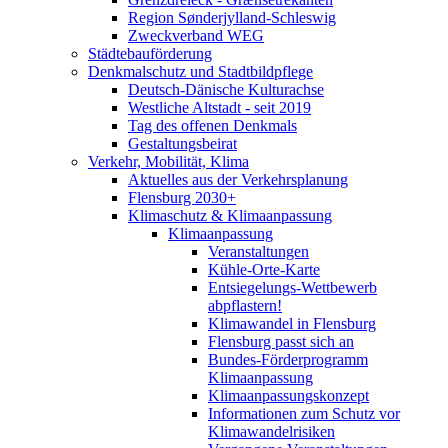
Region Sønderjylland-Schleswig
Zweckverband WEG
Städtebauförderung
Denkmalschutz und Stadtbildpflege
Deutsch-Dänische Kulturachse
Westliche Altstadt - seit 2019
Tag des offenen Denkmals
Gestaltungsbeirat
Verkehr, Mobilität, Klima
Aktuelles aus der Verkehrsplanung
Flensburg 2030+
Klimaschutz & Klimaanpassung
Klimaanpassung
Veranstaltungen
Kühle-Orte-Karte
Entsiegelungs-Wettbewerb
abpflastern!
Klimawandel in Flensburg
Flensburg passt sich an
Bundes-Förderprogramm
Klimaanpassung
Klimaanpassungskonzept
Informationen zum Schutz vor
Klimawandelrisiken