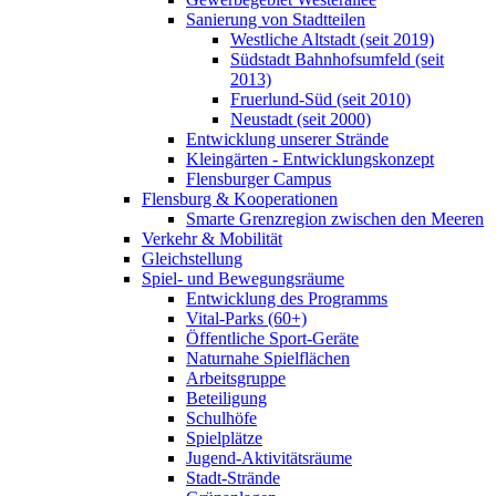
Sanierung von Stadtteilen
Westliche Altstadt (seit 2019)
Südstadt Bahnhofsumfeld (seit
2013)
Fruerlund-Süd (seit 2010)
Neustadt (seit 2000)
Entwicklung unserer Strände
Kleingärten - Entwicklungskonzept
Flensburger Campus
Flensburg & Kooperationen
Smarte Grenzregion zwischen den Meeren
Verkehr & Mobilität
Gleichstellung
Spiel- und Bewegungsräume
Entwicklung des Programms
Vital-Parks (60+)
Öffentliche Sport-Geräte
Naturnahe Spielflächen
Arbeitsgruppe
Beteiligung
Schulhöfe
Spielplätze
Jugend-Aktivitätsräume
Stadt-Strände