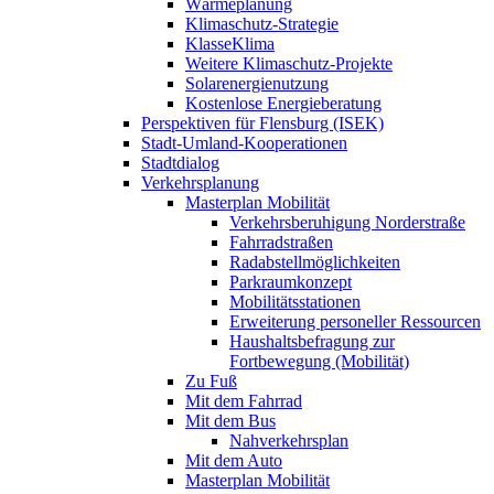
Wärmeplanung
Klimaschutz-Strategie
KlasseKlima
Weitere Klimaschutz-Projekte
Solarenergienutzung
Kostenlose Energieberatung
Perspektiven für Flensburg (ISEK)
Stadt-Umland-Kooperationen
Stadtdialog
Verkehrsplanung
Masterplan Mobilität
Verkehrsberuhigung Norderstraße
Fahrradstraßen
Radabstellmöglichkeiten
Parkraumkonzept
Mobilitätsstationen
Erweiterung personeller Ressourcen
Haushaltsbefragung zur
Fortbewegung (Mobilität)
Zu Fuß
Mit dem Fahrrad
Mit dem Bus
Nahverkehrsplan
Mit dem Auto
Masterplan Mobilität