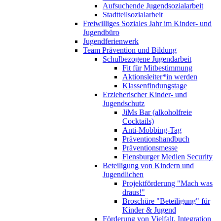
Aufsuchende Jugendsozialarbeit
Stadtteilsozialarbeit
Freiwilliges Soziales Jahr im Kinder- und
Jugendbüro
Jugendferienwerk
Team Prävention und Bildung
Schulbezogene Jugendarbeit
Fit für Mitbestimmung
Aktionsleiter*in werden
Klassenfindungstage
Erzieherischer Kinder- und
Jugendschutz
JiMs Bar (alkoholfreie
Cocktails)
Anti-Mobbing-Tag
Präventionshandbuch
Präventionsmesse
Flensburger Medien Security
Beteiligung von Kindern und
Jugendlichen
Projektförderung "Mach was
draus!"
Broschüre "Beteiligung" für
Kinder & Jugend
Förderung von Vielfalt, Integration