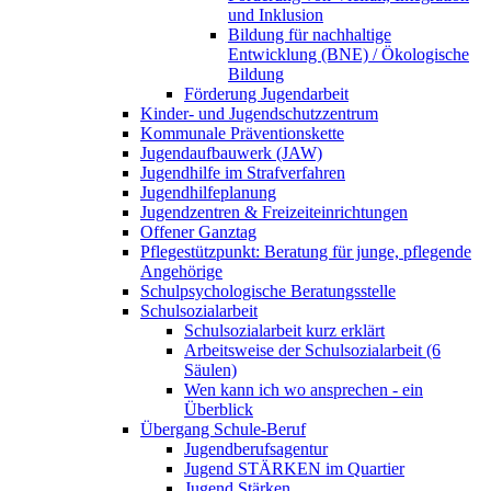
und Inklusion
Bildung für nachhaltige
Entwicklung (BNE) / Ökologische
Bildung
Förderung Jugendarbeit
Kinder- und Jugendschutzzentrum
Kommunale Präventionskette
Jugendaufbauwerk (JAW)
Jugendhilfe im Strafverfahren
Jugendhilfeplanung
Jugendzentren & Freizeiteinrichtungen
Offener Ganztag
Pflegestützpunkt: Beratung für junge, pflegende
Angehörige
Schulpsychologische Beratungsstelle
Schulsozialarbeit
Schulsozialarbeit kurz erklärt
Arbeitsweise der Schulsozialarbeit (6
Säulen)
Wen kann ich wo ansprechen - ein
Überblick
Übergang Schule-Beruf
Jugendberufsagentur
Jugend STÄRKEN im Quartier
Jugend Stärken