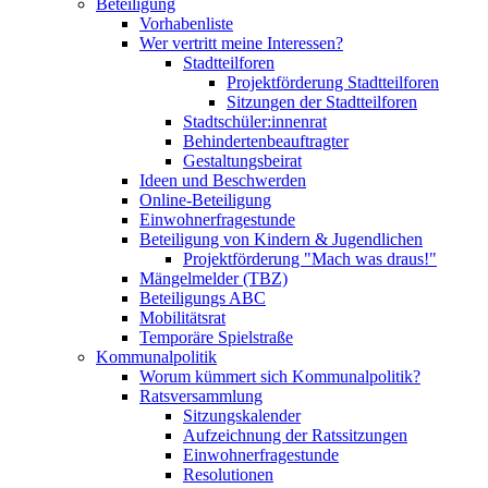
Beteiligung
Vorhabenliste
Wer vertritt meine Interessen?
Stadtteilforen
Projektförderung Stadtteilforen
Sitzungen der Stadtteilforen
Stadtschüler:innenrat
Behindertenbeauftragter
Gestaltungsbeirat
Ideen und Beschwerden
Online-Beteiligung
Einwohnerfragestunde
Beteiligung von Kindern & Jugendlichen
Projektförderung "Mach was draus!"
Mängelmelder (TBZ)
Beteiligungs ABC
Mobilitätsrat
Temporäre Spielstraße
Kommunalpolitik
Worum kümmert sich Kommunalpolitik?
Ratsversammlung
Sitzungskalender
Aufzeichnung der Ratssitzungen
Einwohnerfragestunde
Resolutionen