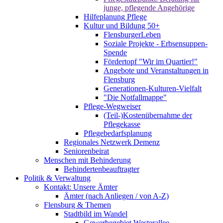
junge, pflegende Angehörige
Hilfeplanung Pflege
Kultur und Bildung 50+
FlensburgerLeben
Soziale Projekte - Erbsensuppen-
Spende
Fördertopf "Wir im Quartier!"
Angebote und Veranstaltungen in
Flensburg
Generationen-Kulturen-Vielfalt
"Die Notfallmappe"
Pflege-Wegweiser
(Teil-)Kostenübernahme der
Pflegekasse
Pflegebedarfsplanung
Regionales Netzwerk Demenz
Seniorenbeirat
Menschen mit Behinderung
Behindertenbeauftragter
Politik & Verwaltung
Kontakt: Unsere Ämter
Ämter (nach Anliegen / von A-Z)
Flensburg & Themen
Stadtbild im Wandel
Gewerbegebiet Westerallee