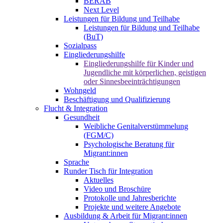
BERAB
Next Level
Leistungen für Bildung und Teilhabe
Leistungen für Bildung und Teilhabe
(BuT)
Sozialpass
Eingliederungshilfe
Eingliederungshilfe für Kinder und
Jugendliche mit körperlichen, geistigen
oder Sinnesbeeinträchtigungen
Wohngeld
Beschäftigung und Qualifizierung
Flucht & Integration
Gesundheit
Weibliche Genitalverstümmelung
(FGM/C)
Psychologische Beratung für
Migrant:innen
Sprache
Runder Tisch für Integration
Aktuelles
Video und Broschüre
Protokolle und Jahresberichte
Projekte und weitere Angebote
Ausbildung & Arbeit für Migrant:innen