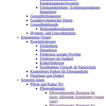
Kinderkrankenschwestern
Umstandskleidung | Erstlingsausstattung
finanzieren
Gesundheitsplanung
Sozialpsychiatrischer Dienst
Gesundheitsberufe
Heilpraktikerzulassung
Hygiene- und Umweltmedizin
Engagement (Team)
Projektförderung
Förderbörse
Dingebörse
Förderung sozialer Projekte
Förderung im Stadtteil
Kulturförderung
Nachhaltiger Umwelt- & Naturschutz
Kostenfreies Parken für Ehrenamtliche
Flensburg sagt Danke!
Senioren/-innen
Pflege und Kultur 50+
Pflegestützpunkt
Pflegestützpunkt: Beratung für
junge, pflegende Angehörige (young
carer)
Pflegestützpunkt: Beratung für