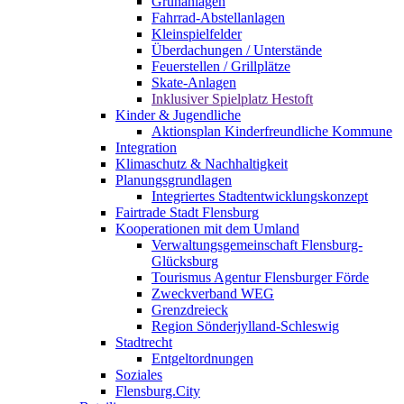
Grünanlagen
Fahrrad-Abstellanlagen
Kleinspielfelder
Überdachungen / Unterstände
Feuerstellen / Grillplätze
Skate-Anlagen
Inklusiver Spielplatz Hestoft
Kinder & Jugendliche
Aktionsplan Kinderfreundliche Kommune
Integration
Klimaschutz & Nachhaltigkeit
Planungsgrundlagen
Integriertes Stadtentwicklungskonzept
Fairtrade Stadt Flensburg
Kooperationen mit dem Umland
Verwaltungsgemeinschaft Flensburg-
Glücksburg
Tourismus Agentur Flensburger Förde
Zweckverband WEG
Grenzdreieck
Region Sönderjylland-Schleswig
Stadtrecht
Entgeltordnungen
Soziales
Flensburg.City