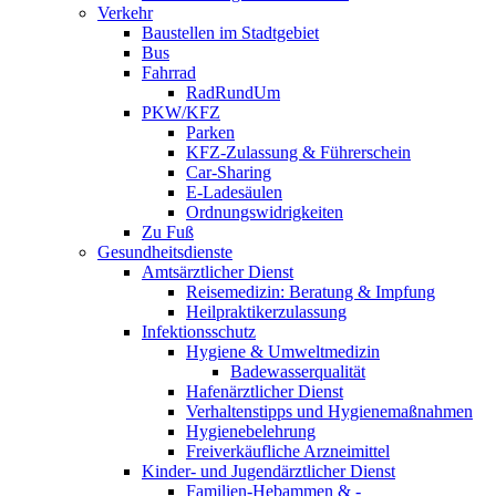
Verkehr
Baustellen im Stadtgebiet
Bus
Fahrrad
RadRundUm
PKW/KFZ
Parken
KFZ-Zulassung & Führerschein
Car-Sharing
E-Ladesäulen
Ordnungswidrigkeiten
Zu Fuß
Gesundheitsdienste
Amtsärztlicher Dienst
Reisemedizin: Beratung & Impfung
Heilpraktikerzulassung
Infektionsschutz
Hygiene & Umweltmedizin
Badewasserqualität
Hafenärztlicher Dienst
Verhaltenstipps und Hygienemaßnahmen
Hygienebelehrung
Freiverkäufliche Arzneimittel
Kinder- und Jugendärztlicher Dienst
Familien-Hebammen & -