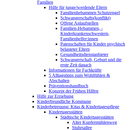
Familien
Hilfe für junge/werdende Eltern
Familienhebammen Schutzengel
Schwangerschafts(konflikt)
Offene Anlaufstellen
Familien-Hebammen, -
Kinderkrankenschwestern,
Familienhelfer:innen
Patenschaften für Kinder psychisch
belasteter Eltern
Gesundheitsdienstanbieter
Schwangerschaft, Geburt und die
erste Zeit danach
Informationen für Fachkräfte
5 Alltagstipps zum Wohlfühlen &
Abschalten
Präventionshandbuch
Konzept der Frühen Hilfen
Hilfe zur Erziehung
Kinderfreundliche Kommune
Kinderbetreuung: Kitas & Kindertagespflege
Kindertagesstätten
Städtische Kindertagesstätten
Alter Kupfermühlenweg
Stuhrsallee