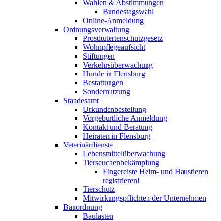
Wahlen & Abstimmungen
Bundestagswahl
Online-Anmeldung
Ordnungsverwaltung
Prostituiertenschutzgesetz
Wohnpflegeaufsicht
Stiftungen
Verkehrsüberwachung
Hunde in Flensburg
Bestattungen
Sondernutzung
Standesamt
Urkundenbestellung
Vorgeburtliche Anmeldung
Kontakt und Beratung
Heiraten in Flensburg
Veterinärdienste
Lebensmittelüberwachung
Tierseuchenbekämpfung
Eingereiste Heim- und Haustieren
registrieren!
Tierschutz
Mitwirkungspflichten der Unternehmen
Bauordnung
Baulasten