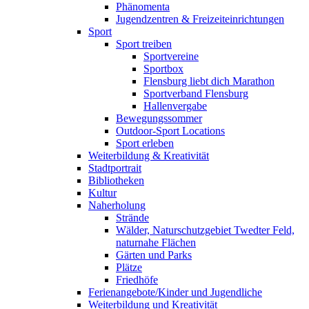
Phänomenta
Jugendzentren & Freizeiteinrichtungen
Sport
Sport treiben
Sportvereine
Sportbox
Flensburg liebt dich Marathon
Sportverband Flensburg
Hallenvergabe
Bewegungssommer
Outdoor-Sport Locations
Sport erleben
Weiterbildung & Kreativität
Stadtportrait
Bibliotheken
Kultur
Naherholung
Strände
Wälder, Naturschutzgebiet Twedter Feld,
naturnahe Flächen
Gärten und Parks
Plätze
Friedhöfe
Ferienangebote/Kinder und Jugendliche
Weiterbildung und Kreativität