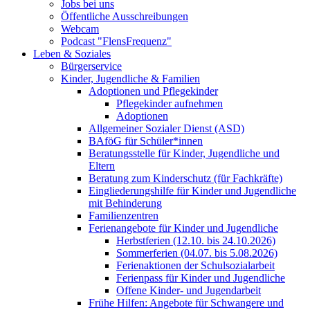
Jobs bei uns
Öffentliche Ausschreibungen
Webcam
Podcast "FlensFrequenz"
Leben & Soziales
Bürgerservice
Kinder, Jugendliche & Familien
Adoptionen und Pflegekinder
Pflegekinder aufnehmen
Adoptionen
Allgemeiner Sozialer Dienst (ASD)
BAföG für Schüler*innen
Beratungsstelle für Kinder, Jugendliche und
Eltern
Beratung zum Kinderschutz (für Fachkräfte)
Eingliederungshilfe für Kinder und Jugendliche
mit Behinderung
Familienzentren
Ferienangebote für Kinder und Jugendliche
Herbstferien (12.10. bis 24.10.2026)
Sommerferien (04.07. bis 5.08.2026)
Ferienaktionen der Schulsozialarbeit
Ferienpass für Kinder und Jugendliche
Offene Kinder- und Jugendarbeit
Frühe Hilfen: Angebote für Schwangere und