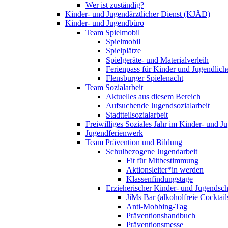
Wer ist zuständig?
Kinder- und Jugendärztlicher Dienst (KJÄD)
Kinder- und Jugendbüro
Team Spielmobil
Spielmobil
Spielplätze
Spielgeräte- und Materialverleih
Ferienpass für Kinder und Jugendlich
Flensburger Spielenacht
Team Sozialarbeit
Aktuelles aus diesem Bereich
Aufsuchende Jugendsozialarbeit
Stadtteilsozialarbeit
Freiwilliges Soziales Jahr im Kinder- und 
Jugendferienwerk
Team Prävention und Bildung
Schulbezogene Jugendarbeit
Fit für Mitbestimmung
Aktionsleiter*in werden
Klassenfindungstage
Erzieherischer Kinder- und Jugendsch
JiMs Bar (alkoholfreie Cocktail
Anti-Mobbing-Tag
Präventionshandbuch
Präventionsmesse