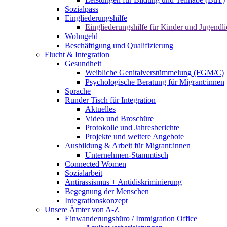
Sozialpass
Eingliederungshilfe
Eingliederungshilfe für Kinder und Jugendli
Wohngeld
Beschäftigung und Qualifizierung
Flucht & Integration
Gesundheit
Weibliche Genitalverstümmelung (FGM/C)
Psychologische Beratung für Migrant:innen
Sprache
Runder Tisch für Integration
Aktuelles
Video und Broschüre
Protokolle und Jahresberichte
Projekte und weitere Angebote
Ausbildung & Arbeit für Migrant:innen
Unternehmen-Stammtisch
Connected Women
Sozialarbeit
Antirassismus + Antidiskriminierung
Begegnung der Menschen
Integrationskonzept
Unsere Ämter von A-Z
Einwanderungsbüro / Immigration Office