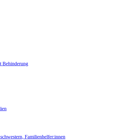
it Behinderung
lien
chwestern, Familienhelfer:innen