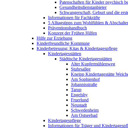
Patenschaften für Kinder psychisch bel
Gesundheitsdienstanbieter
Schwangerschaft, Geburt und die erst
Informationen für Fachkräfte
5 Alltagstipps zum Wohlfühlen & Abschalte
Präventionshandbuch
Konzept der Frühen Hilfen
Hilfe zur Erziehung
Kinderfreundliche Kommune
Kinderbetreuung: Kitas & Kindertagespflege
Kindertagesstätten
Städtische Kindertagesstätten
Alter Kupfermühlenweg
Stuhrsallee
Kneipp Kindertagestätte Weich
Am Sophienhof
Johannisstraße
Tarup
Engelsby
Fruerlund
Neustadt
Schwedenheim
Am Ostseebad
Kindertagespflege
Informationen für Träger und Kindertagespf