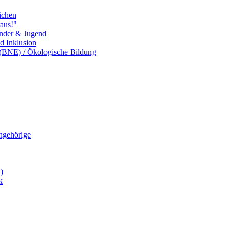
ichen
aus!"
inder & Jugend
nd Inklusion
 (BNE) / Ökologische Bildung
Angehörige
)
k