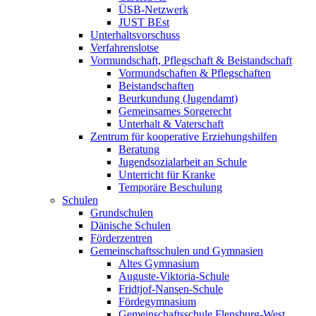
ÜSB-Netzwerk
JUST BEst
Unterhaltsvorschuss
Verfahrenslotse
Vormundschaft, Pflegschaft & Beistandschaft
Vormundschaften & Pflegschaften
Beistandschaften
Beurkundung (Jugendamt)
Gemeinsames Sorgerecht
Unterhalt & Vaterschaft
Zentrum für kooperative Erziehungshilfen
Beratung
Jugendsozialarbeit an Schule
Unterricht für Kranke
Temporäre Beschulung
Schulen
Grundschulen
Dänische Schulen
Förderzentren
Gemeinschaftsschulen und Gymnasien
Altes Gymnasium
Auguste-Viktoria-Schule
Fridtjof-Nansen-Schule
Fördegymnasium
Gemeinschaftsschule Flensburg-West