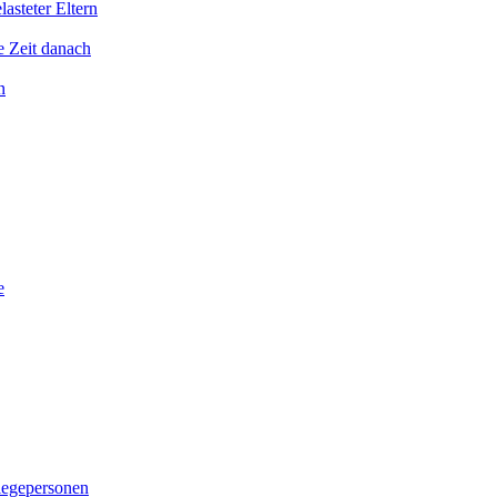
asteter Eltern
e Zeit danach
n
e
legepersonen