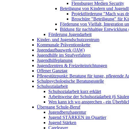
Flensburger Medien Security
Beteiligung von Kindern und Jugendl
Projektförderung "Mach was dr
Broschüre "Beteiligung" für K
Förderung von Vielfalt, Integration u
Bildung für nachhaltige Entwicklung
Förderung Jugendarbeit
Kinder- und Jugendschutzzentrum
Kommunale Präventionskette
Jugendaufbauwerk (JAW)
Jugendhilfe im Strafverfahren
Jugendhilfeplanung
Jugendzentren & Freizeiteinrichtungen
Offener Ganztag
Pflegestützpunkt: Beratung für junge, pflegende 
Schulpsychologische Beratungsstelle
Schulsozialarbeit
Schulsozialarbeit kurz erklärt
Arbeitsweise der Schulsozialarbeit (6 Säulen
Wen kann ich wo ansprechen - ein Überblic
Übergang Schule-Beruf
Jugendberufsagentur
Jugend STÄRKEN im Quartier
Jugend Stärken
Careleaver