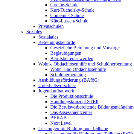
Goethe-Schule
Kurt-Tucholsky-Schule
Comenius-Schule
Käte-Lassen-Schule
Privatschulen
Soziales
Sozialatlas
Betreuungsbehörde
Gesetzliche Betreuung und Vorsorge
Beglaubigungen
Berufsbetreuer werden
Wohn-, Obdachlosenhilfe und Schuldnerberatung
Wohn- und Obdachlosenhilfe
Schuldnerberatung
Ausbildungsförderung (BAföG)
Unterhaltsvorschuss
Jugendaufbauwerk
Die Produktionsschule
Handlungskonzept STEP
Die Berufsvorbereitende Bildungsmaßnahm
Das Assessmentcenter
BERAB
Next Level
Leistungen für Bildung und Teilhabe
Leistungen für Bildung und Teilhabe (BuT)