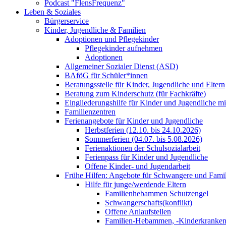
Podcast "FlensFrequenz"
Leben & Soziales
Bürgerservice
Kinder, Jugendliche & Familien
Adoptionen und Pflegekinder
Pflegekinder aufnehmen
Adoptionen
Allgemeiner Sozialer Dienst (ASD)
BAföG für Schüler*innen
Beratungsstelle für Kinder, Jugendliche und Eltern
Beratung zum Kinderschutz (für Fachkräfte)
Eingliederungshilfe für Kinder und Jugendliche m
Familienzentren
Ferienangebote für Kinder und Jugendliche
Herbstferien (12.10. bis 24.10.2026)
Sommerferien (04.07. bis 5.08.2026)
Ferienaktionen der Schulsozialarbeit
Ferienpass für Kinder und Jugendliche
Offene Kinder- und Jugendarbeit
Frühe Hilfen: Angebote für Schwangere und Fami
Hilfe für junge/werdende Eltern
Familienhebammen Schutzengel
Schwangerschafts(konflikt)
Offene Anlaufstellen
Familien-Hebammen, -Kinderkrankens