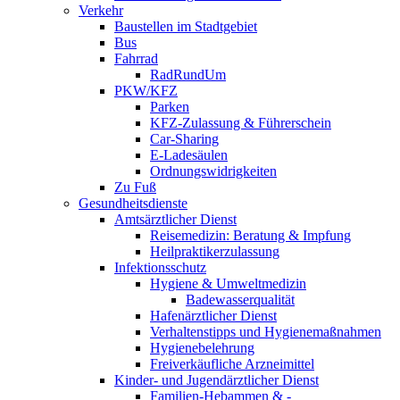
Verkehr
Baustellen im Stadtgebiet
Bus
Fahrrad
RadRundUm
PKW/KFZ
Parken
KFZ-Zulassung & Führerschein
Car-Sharing
E-Ladesäulen
Ordnungswidrigkeiten
Zu Fuß
Gesundheitsdienste
Amtsärztlicher Dienst
Reisemedizin: Beratung & Impfung
Heilpraktikerzulassung
Infektionsschutz
Hygiene & Umweltmedizin
Badewasserqualität
Hafenärztlicher Dienst
Verhaltenstipps und Hygienemaßnahmen
Hygienebelehrung
Freiverkäufliche Arzneimittel
Kinder- und Jugendärztlicher Dienst
Familien-Hebammen & -