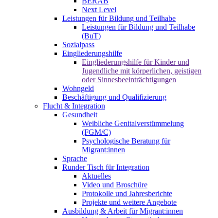
BERAB
Next Level
Leistungen für Bildung und Teilhabe
Leistungen für Bildung und Teilhabe
(BuT)
Sozialpass
Eingliederungshilfe
Eingliederungshilfe für Kinder und
Jugendliche mit körperlichen, geistigen
oder Sinnesbeeinträchtigungen
Wohngeld
Beschäftigung und Qualifizierung
Flucht & Integration
Gesundheit
Weibliche Genitalverstümmelung
(FGM/C)
Psychologische Beratung für
Migrant:innen
Sprache
Runder Tisch für Integration
Aktuelles
Video und Broschüre
Protokolle und Jahresberichte
Projekte und weitere Angebote
Ausbildung & Arbeit für Migrant:innen