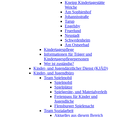
Kneipp Kindertagestätte
Weiche
Am Sophienhof
Johannisstraße
Tarup
Engelsby
Fruerlund
Neustadt
Schwedenheim
Am Ostseebad
Kindertagespflege
Informationen für Träger und
Kindertagespflegepersonen
Wer ist zuständig?
Kinder- und Jugendärztlicher Dienst (KJÄD)
Kinder- und Jugendbüro
Team Spielmobil
Spielmobil
Spielplätze
Spielgeräte- und Materialverleih
Ferienpass für Kinder und
Jugendliche
Flensburger Spielenacht
Team Sozialarbeit
Aktuelles aus diesem Bereich