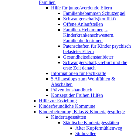
Familien
Hilfe für junge/werdende Eltern
Familienhebammen Schutzengel
Schwangerschafts(konflikt)
Offene Anlaufstellen
Familien-Hebammen, -
Kinderkrankenschwestern,
Familienhelfer:innen
Patenschaften für Kinder psychisch
belasteter Eltern
Gesundheitsdienstanbieter
Schwangerschaft, Geburt und die
erste Zeit danach
Informationen für Fachkräfte
5 Alltagstipps zum Wohlfühlen &
Abschalten
Präventionshandbuch
Konzept der Frühen Hilfen
Hilfe zur Erziehung
Kinderfreundliche Kommune
Kinderbetreuung: Kitas & Kindertagespflege
Kindertagesstätten
Städtische Kindertagesstätten
Alter Kupfermühlenweg
Stuhrsallee