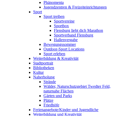
Phänomenta
Jugendzentren & Freizeiteinrichtungen
Sport
Sport treiben
Sportvereine
Sportbox
Flensburg liebt dich Marathon
Sportverband Flensburg
Hallenvergabe
Bewegungssommer
Outdoor-Sport Locations
Sport erleben
Weiterbildung & Kreativität
Stadtportrait
Bibliotheken
Kultur
Naherholung
Strände
Wälder, Naturschutzgebiet Twedter Feld,
naturnahe Flächen
Gärten und Parks
Plätze
Friedhöfe
Ferienangebote/Kinder und Jugendliche
Weiterbildung und Kreativität