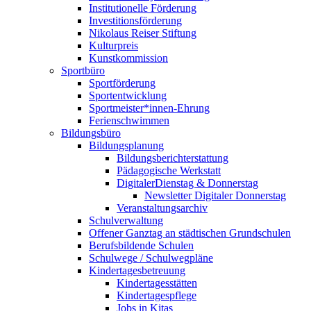
Institutionelle Förderung
Investitionsförderung
Nikolaus Reiser Stiftung
Kulturpreis
Kunstkommission
Sportbüro
Sportförderung
Sportentwicklung
Sportmeister*innen-Ehrung
Ferienschwimmen
Bildungsbüro
Bildungsplanung
Bildungsberichterstattung
Pädagogische Werkstatt
DigitalerDienstag & Donnerstag
Newsletter Digitaler Donnerstag
Veranstaltungsarchiv
Schulverwaltung
Offener Ganztag an städtischen Grundschulen
Berufsbildende Schulen
Schulwege / Schulwegpläne
Kindertagesbetreuung
Kindertagesstätten
Kindertagespflege
Jobs in Kitas