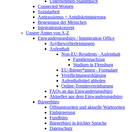
Unternehmen-Stammtisch
Connected Women
Sozialarbeit
Antirassismus + Antidiskriminierung
Begegnung der Menschen
Integrationskonzept
Unsere Ämter von A-Z
Einwanderungsbüro / Immigration Office
Asylbewerberleistungen
Aufenthalt
Non-EU-Residents - Aufenthalt
Familiennachzug
Studium in Flensburg
EU-Bürger*innen - Formulare
Verpflichtungserklärung
Aufenthaltstitel abholen
Online-Terminvereinbarung
FAQs an das Einwanderungsbüro
Aktuelles aus dem Einwanderungsbüro
Bürgerbüro
Öffnungszeiten und aktuelle Wartezeiten
Einbürgerung
Fundbüro
Bürgerbüro in leichter Sprache
Datenschutz