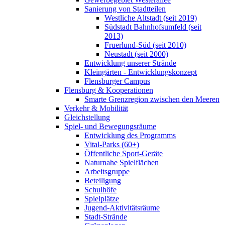
Sanierung von Stadtteilen
Westliche Altstadt (seit 2019)
Südstadt Bahnhofsumfeld (seit
2013)
Fruerlund-Süd (seit 2010)
Neustadt (seit 2000)
Entwicklung unserer Strände
Kleingärten - Entwicklungskonzept
Flensburger Campus
Flensburg & Kooperationen
Smarte Grenzregion zwischen den Meeren
Verkehr & Mobilität
Gleichstellung
Spiel- und Bewegungsräume
Entwicklung des Programms
Vital-Parks (60+)
Öffentliche Sport-Geräte
Naturnahe Spielflächen
Arbeitsgruppe
Beteiligung
Schulhöfe
Spielplätze
Jugend-Aktivitätsräume
Stadt-Strände