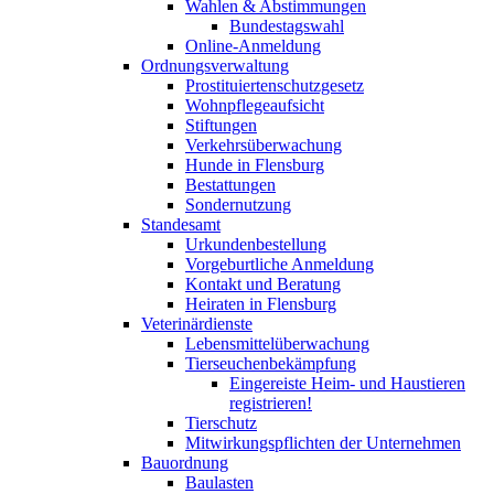
Wahlen & Abstimmungen
Bundestagswahl
Online-Anmeldung
Ordnungsverwaltung
Prostituiertenschutzgesetz
Wohnpflegeaufsicht
Stiftungen
Verkehrsüberwachung
Hunde in Flensburg
Bestattungen
Sondernutzung
Standesamt
Urkundenbestellung
Vorgeburtliche Anmeldung
Kontakt und Beratung
Heiraten in Flensburg
Veterinärdienste
Lebensmittelüberwachung
Tierseuchenbekämpfung
Eingereiste Heim- und Haustieren
registrieren!
Tierschutz
Mitwirkungspflichten der Unternehmen
Bauordnung
Baulasten