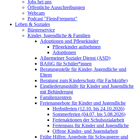
Jobs bei uns
Öffentliche Ausschreibungen
Webcam
Podcast "FlensFrequenz"
Leben & Soziales
Bürgerservice
Kinder, Jugendliche & Familien
Adoptionen und Pflegekinder
Pflegekinder aufnehmen
Adoptionen
Allgemeiner Sozialer Dienst (ASD)
BAföG für Schüler*innen
Beratungsstelle für Kinder, Jugendliche und
Eltern
Beratung zum Kinderschutz (für Fachkräfte)
Eingliederungshilfe für Kinder und Jugendliche
mit Behinderung
Familienzentren
Ferienangebote für Kinder und Jugendliche
Herbstferien (12.10. bis 24.10.2026)
Sommerferien (04.07. bis 5.08.2026)
Ferienaktionen der Schulsozialarbeit
Ferienpass für Kinder und Jugendliche
Offene Kinder- und Jugendarbeit
Frühe Hilfen: Angebote für Schwangere und