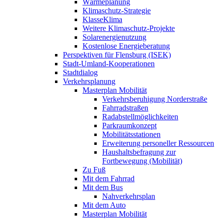
Wärmeplanung
Klimaschutz-Strategie
KlasseKlima
Weitere Klimaschutz-Projekte
Solarenergienutzung
Kostenlose Energieberatung
Perspektiven für Flensburg (ISEK)
Stadt-Umland-Kooperationen
Stadtdialog
Verkehrsplanung
Masterplan Mobilität
Verkehrsberuhigung Norderstraße
Fahrradstraßen
Radabstellmöglichkeiten
Parkraumkonzept
Mobilitätsstationen
Erweiterung personeller Ressourcen
Haushaltsbefragung zur
Fortbewegung (Mobilität)
Zu Fuß
Mit dem Fahrrad
Mit dem Bus
Nahverkehrsplan
Mit dem Auto
Masterplan Mobilität