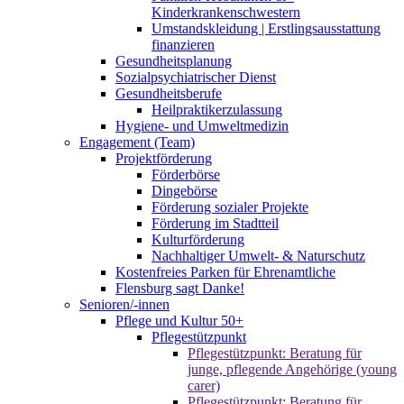
Kinderkrankenschwestern
Umstandskleidung | Erstlingsausstattung
finanzieren
Gesundheitsplanung
Sozialpsychiatrischer Dienst
Gesundheitsberufe
Heilpraktikerzulassung
Hygiene- und Umweltmedizin
Engagement (Team)
Projektförderung
Förderbörse
Dingebörse
Förderung sozialer Projekte
Förderung im Stadtteil
Kulturförderung
Nachhaltiger Umwelt- & Naturschutz
Kostenfreies Parken für Ehrenamtliche
Flensburg sagt Danke!
Senioren/-innen
Pflege und Kultur 50+
Pflegestützpunkt
Pflegestützpunkt: Beratung für
junge, pflegende Angehörige (young
carer)
Pflegestützpunkt: Beratung für