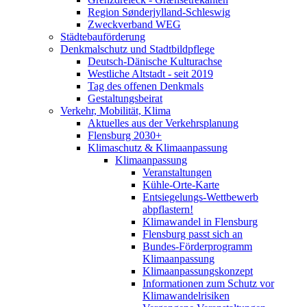
Region Sønderjylland-Schleswig
Zweckverband WEG
Städtebauförderung
Denkmalschutz und Stadtbildpflege
Deutsch-Dänische Kulturachse
Westliche Altstadt - seit 2019
Tag des offenen Denkmals
Gestaltungsbeirat
Verkehr, Mobilität, Klima
Aktuelles aus der Verkehrsplanung
Flensburg 2030+
Klimaschutz & Klimaanpassung
Klimaanpassung
Veranstaltungen
Kühle-Orte-Karte
Entsiegelungs-Wettbewerb
abpflastern!
Klimawandel in Flensburg
Flensburg passt sich an
Bundes-Förderprogramm
Klimaanpassung
Klimaanpassungskonzept
Informationen zum Schutz vor
Klimawandelrisiken