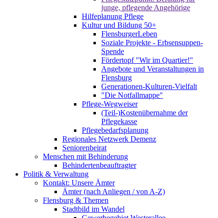
junge, pflegende Angehörige
Hilfeplanung Pflege
Kultur und Bildung 50+
FlensburgerLeben
Soziale Projekte - Erbsensuppen-
Spende
Fördertopf "Wir im Quartier!"
Angebote und Veranstaltungen in
Flensburg
Generationen-Kulturen-Vielfalt
"Die Notfallmappe"
Pflege-Wegweiser
(Teil-)Kostenübernahme der
Pflegekasse
Pflegebedarfsplanung
Regionales Netzwerk Demenz
Seniorenbeirat
Menschen mit Behinderung
Behindertenbeauftragter
Politik & Verwaltung
Kontakt: Unsere Ämter
Ämter (nach Anliegen / von A-Z)
Flensburg & Themen
Stadtbild im Wandel
Gewerbegebiet Westerallee