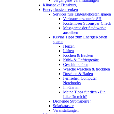
Vergangene Veranstaltungen
Klimapakt Flensburg
Energiekosten senken
Services fürs Engergiekosten sparen
Verbraucherzentrale SH
Kostenloser Stromspar-Check
Messgeräte der Stadtwerke
ausleihen
Kevins Tipps zum EnergieKosten
sparen
Heizen
Lüften
Kochen & Backen
Kühl- & Gefriergeräte
Geschirr spülen
Wäsche waschen & trocknen
Duschen & Baden
Fernseher, Computer,
Notebooks
Im Garten
Meine Tipps für dich - Ein
Like für mich?
Drohende Stromsperre?
Solarkataster
Veranstaltungen