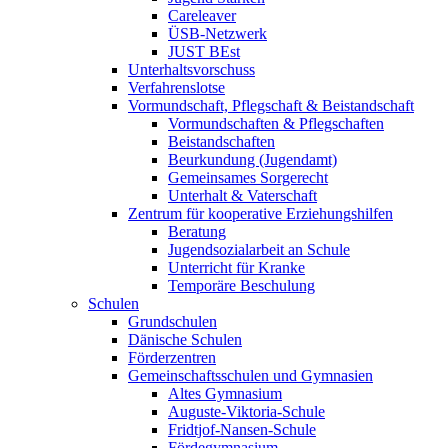
Careleaver
ÜSB-Netzwerk
JUST BEst
Unterhaltsvorschuss
Verfahrenslotse
Vormundschaft, Pflegschaft & Beistandschaft
Vormundschaften & Pflegschaften
Beistandschaften
Beurkundung (Jugendamt)
Gemeinsames Sorgerecht
Unterhalt & Vaterschaft
Zentrum für kooperative Erziehungshilfen
Beratung
Jugendsozialarbeit an Schule
Unterricht für Kranke
Temporäre Beschulung
Schulen
Grundschulen
Dänische Schulen
Förderzentren
Gemeinschaftsschulen und Gymnasien
Altes Gymnasium
Auguste-Viktoria-Schule
Fridtjof-Nansen-Schule
Fördegymnasium