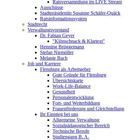
Ratsversammlung im LIVE Stream
Ausschüsse
Stadtpräsidentin Susanne Schäfer-Quäck
Ratsinformationssystem
Stadtrecht
Verwaltungsvorstand
Dr. Fabian Geyer
"Klönschnack & Klartext"
Henning Brüggemann
Stefan Niemöller
Melanie Bach
Job und Karriere
Flensburg als Arbeitgeber
Gute Gründe für Flensburg
Übersichtskarte
Work-Life-Balance
Gesundheit
Personalentwicklung
Fort- und Weiterbildung
Frauenförderung und Gleichstellung
Ihr Einstieg bei uns
Allgemeine Verwaltung
Sozialpädagogischer Bereich
Technische Berufe
Studiengang B. A.