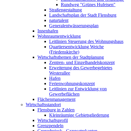
Rundweg "Grünes Hufeisen"
Straßengestaltung
Landschaftsplan der Stadt Flensburg
naturtalent
Generalentwässerungsplan
Innenhafen
Wohnraumentwicklung
Leitlinien Steuerung des Wohnungsbaus
Quartiersentwicklung Weiche
(Friedenskirche)
Wirtschaftsthemen der Stadtplanung
Zentren- und Einzelhandelskonzept
Erweiterung des Gewerbegebietes
Westerallee
Hafen
Ferienwohnungskonzept
Leitlinien zur Entwicklung von
Gewerbeflächen
Flächenmanagement
Wirtschaftsstandort
Flensburg in Zahlen
Kleinräumige Gebietsgliederung
Wirtschaftsprofil
Grenzpendeln
Grenzdreieck - Grænsetrekanten