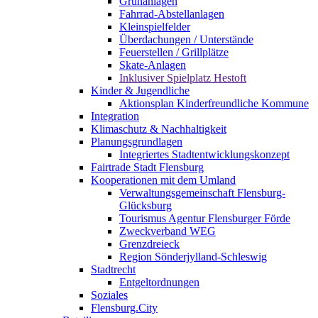
Grünanlagen
Fahrrad-Abstellanlagen
Kleinspielfelder
Überdachungen / Unterstände
Feuerstellen / Grillplätze
Skate-Anlagen
Inklusiver Spielplatz Hestoft
Kinder & Jugendliche
Aktionsplan Kinderfreundliche Kommune
Integration
Klimaschutz & Nachhaltigkeit
Planungsgrundlagen
Integriertes Stadtentwicklungskonzept
Fairtrade Stadt Flensburg
Kooperationen mit dem Umland
Verwaltungsgemeinschaft Flensburg-
Glücksburg
Tourismus Agentur Flensburger Förde
Zweckverband WEG
Grenzdreieck
Region Sönderjylland-Schleswig
Stadtrecht
Entgeltordnungen
Soziales
Flensburg.City