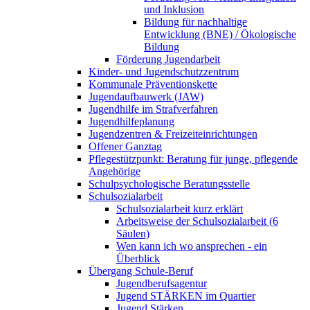
und Inklusion
Bildung für nachhaltige
Entwicklung (BNE) / Ökologische
Bildung
Förderung Jugendarbeit
Kinder- und Jugendschutzzentrum
Kommunale Präventionskette
Jugendaufbauwerk (JAW)
Jugendhilfe im Strafverfahren
Jugendhilfeplanung
Jugendzentren & Freizeiteinrichtungen
Offener Ganztag
Pflegestützpunkt: Beratung für junge, pflegende
Angehörige
Schulpsychologische Beratungsstelle
Schulsozialarbeit
Schulsozialarbeit kurz erklärt
Arbeitsweise der Schulsozialarbeit (6
Säulen)
Wen kann ich wo ansprechen - ein
Überblick
Übergang Schule-Beruf
Jugendberufsagentur
Jugend STÄRKEN im Quartier
Jugend Stärken