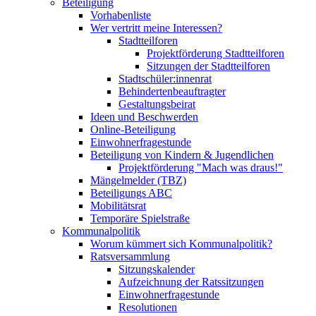
Beteiligung
Vorhabenliste
Wer vertritt meine Interessen?
Stadtteilforen
Projektförderung Stadtteilforen
Sitzungen der Stadtteilforen
Stadtschüler:innenrat
Behindertenbeauftragter
Gestaltungsbeirat
Ideen und Beschwerden
Online-Beteiligung
Einwohnerfragestunde
Beteiligung von Kindern & Jugendlichen
Projektförderung "Mach was draus!"
Mängelmelder (TBZ)
Beteiligungs ABC
Mobilitätsrat
Temporäre Spielstraße
Kommunalpolitik
Worum kümmert sich Kommunalpolitik?
Ratsversammlung
Sitzungskalender
Aufzeichnung der Ratssitzungen
Einwohnerfragestunde
Resolutionen