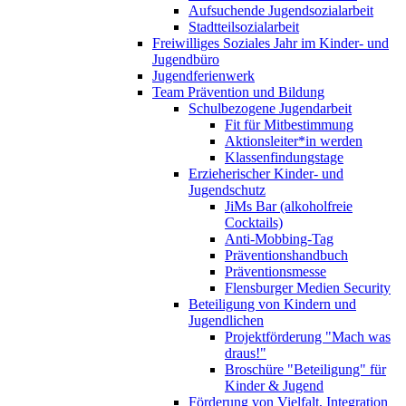
Aufsuchende Jugendsozialarbeit
Stadtteilsozialarbeit
Freiwilliges Soziales Jahr im Kinder- und
Jugendbüro
Jugendferienwerk
Team Prävention und Bildung
Schulbezogene Jugendarbeit
Fit für Mitbestimmung
Aktionsleiter*in werden
Klassenfindungstage
Erzieherischer Kinder- und
Jugendschutz
JiMs Bar (alkoholfreie
Cocktails)
Anti-Mobbing-Tag
Präventionshandbuch
Präventionsmesse
Flensburger Medien Security
Beteiligung von Kindern und
Jugendlichen
Projektförderung "Mach was
draus!"
Broschüre "Beteiligung" für
Kinder & Jugend
Förderung von Vielfalt, Integration