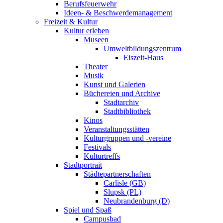
Berufsfeuerwehr
Ideen- & Beschwerdemanagement
Freizeit & Kultur
Kultur erleben
Museen
Umweltbildungszentrum
Eiszeit-Haus
Theater
Musik
Kunst und Galerien
Büchereien und Archive
Stadtarchiv
Stadtbibliothek
Kinos
Veranstaltungsstätten
Kulturgruppen und -vereine
Festivals
Kulturtreffs
Stadtportrait
Städtepartnerschaften
Carlisle (GB)
Slupsk (PL)
Neubrandenburg (D)
Spiel und Spaß
Campusbad