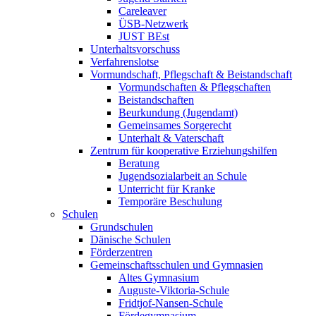
Careleaver
ÜSB-Netzwerk
JUST BEst
Unterhaltsvorschuss
Verfahrenslotse
Vormundschaft, Pflegschaft & Beistandschaft
Vormundschaften & Pflegschaften
Beistandschaften
Beurkundung (Jugendamt)
Gemeinsames Sorgerecht
Unterhalt & Vaterschaft
Zentrum für kooperative Erziehungshilfen
Beratung
Jugendsozialarbeit an Schule
Unterricht für Kranke
Temporäre Beschulung
Schulen
Grundschulen
Dänische Schulen
Förderzentren
Gemeinschaftsschulen und Gymnasien
Altes Gymnasium
Auguste-Viktoria-Schule
Fridtjof-Nansen-Schule
Fördegymnasium