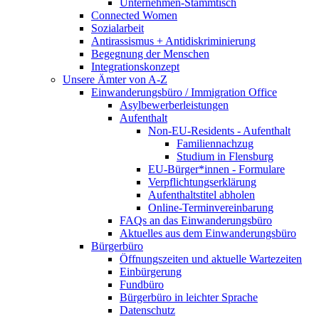
Unternehmen-Stammtisch
Connected Women
Sozialarbeit
Antirassismus + Antidiskriminierung
Begegnung der Menschen
Integrationskonzept
Unsere Ämter von A-Z
Einwanderungsbüro / Immigration Office
Asylbewerberleistungen
Aufenthalt
Non-EU-Residents - Aufenthalt
Familiennachzug
Studium in Flensburg
EU-Bürger*innen - Formulare
Verpflichtungserklärung
Aufenthaltstitel abholen
Online-Terminvereinbarung
FAQs an das Einwanderungsbüro
Aktuelles aus dem Einwanderungsbüro
Bürgerbüro
Öffnungszeiten und aktuelle Wartezeiten
Einbürgerung
Fundbüro
Bürgerbüro in leichter Sprache
Datenschutz