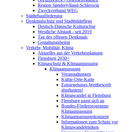
Region Sønderjylland-Schleswig
Zweckverband WEG
Städtebauförderung
Denkmalschutz und Stadtbildpflege
Deutsch-Dänische Kulturachse
Westliche Altstadt - seit 2019
Tag des offenen Denkmals
Gestaltungsbeirat
Verkehr, Mobilität, Klima
Aktuelles aus der Verkehrsplanung
Flensburg 2030+
Klimaschutz & Klimaanpassung
Klimaanpassung
Veranstaltungen
Kühle-Orte-Karte
Entsiegelungs-Wettbewerb
abpflastern!
Klimawandel in Flensburg
Flensburg passt sich an
Bundes-Förderprogramm
Klimaanpassung
Klimaanpassungskonzept
Informationen zum Schutz vor
Klimawandelrisiken