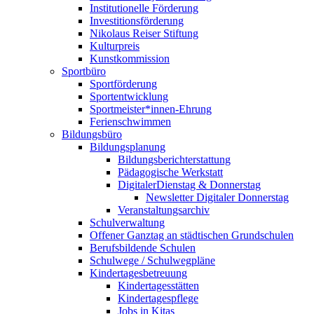
Institutionelle Förderung
Investitionsförderung
Nikolaus Reiser Stiftung
Kulturpreis
Kunstkommission
Sportbüro
Sportförderung
Sportentwicklung
Sportmeister*innen-Ehrung
Ferienschwimmen
Bildungsbüro
Bildungsplanung
Bildungsberichterstattung
Pädagogische Werkstatt
DigitalerDienstag & Donnerstag
Newsletter Digitaler Donnerstag
Veranstaltungsarchiv
Schulverwaltung
Offener Ganztag an städtischen Grundschulen
Berufsbildende Schulen
Schulwege / Schulwegpläne
Kindertagesbetreuung
Kindertagesstätten
Kindertagespflege
Jobs in Kitas