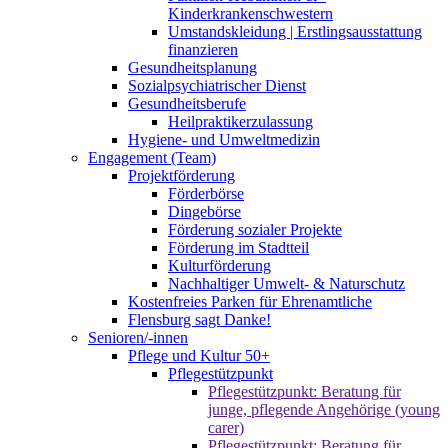
Kinderkrankenschwestern
Umstandskleidung | Erstlingsausstattung
finanzieren
Gesundheitsplanung
Sozialpsychiatrischer Dienst
Gesundheitsberufe
Heilpraktikerzulassung
Hygiene- und Umweltmedizin
Engagement (Team)
Projektförderung
Förderbörse
Dingebörse
Förderung sozialer Projekte
Förderung im Stadtteil
Kulturförderung
Nachhaltiger Umwelt- & Naturschutz
Kostenfreies Parken für Ehrenamtliche
Flensburg sagt Danke!
Senioren/-innen
Pflege und Kultur 50+
Pflegestützpunkt
Pflegestützpunkt: Beratung für
junge, pflegende Angehörige (young
carer)
Pflegestützpunkt: Beratung für