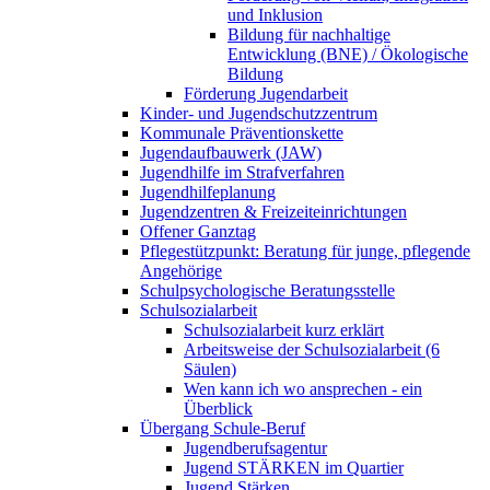
und Inklusion
Bildung für nachhaltige
Entwicklung (BNE) / Ökologische
Bildung
Förderung Jugendarbeit
Kinder- und Jugendschutzzentrum
Kommunale Präventionskette
Jugendaufbauwerk (JAW)
Jugendhilfe im Strafverfahren
Jugendhilfeplanung
Jugendzentren & Freizeiteinrichtungen
Offener Ganztag
Pflegestützpunkt: Beratung für junge, pflegende
Angehörige
Schulpsychologische Beratungsstelle
Schulsozialarbeit
Schulsozialarbeit kurz erklärt
Arbeitsweise der Schulsozialarbeit (6
Säulen)
Wen kann ich wo ansprechen - ein
Überblick
Übergang Schule-Beruf
Jugendberufsagentur
Jugend STÄRKEN im Quartier
Jugend Stärken