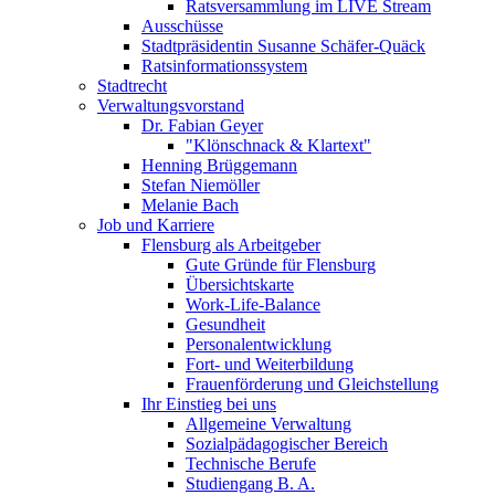
Ratsversammlung im LIVE Stream
Ausschüsse
Stadtpräsidentin Susanne Schäfer-Quäck
Ratsinformationssystem
Stadtrecht
Verwaltungsvorstand
Dr. Fabian Geyer
"Klönschnack & Klartext"
Henning Brüggemann
Stefan Niemöller
Melanie Bach
Job und Karriere
Flensburg als Arbeitgeber
Gute Gründe für Flensburg
Übersichtskarte
Work-Life-Balance
Gesundheit
Personalentwicklung
Fort- und Weiterbildung
Frauenförderung und Gleichstellung
Ihr Einstieg bei uns
Allgemeine Verwaltung
Sozialpädagogischer Bereich
Technische Berufe
Studiengang B. A.