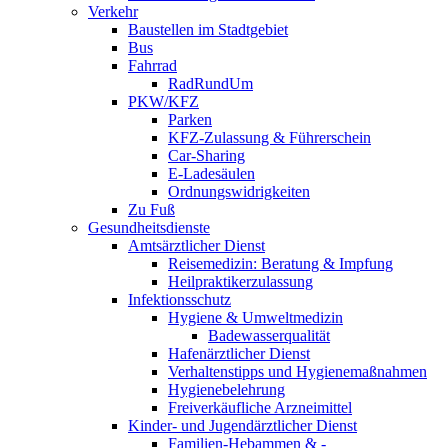
Verkehr
Baustellen im Stadtgebiet
Bus
Fahrrad
RadRundUm
PKW/KFZ
Parken
KFZ-Zulassung & Führerschein
Car-Sharing
E-Ladesäulen
Ordnungswidrigkeiten
Zu Fuß
Gesundheitsdienste
Amtsärztlicher Dienst
Reisemedizin: Beratung & Impfung
Heilpraktikerzulassung
Infektionsschutz
Hygiene & Umweltmedizin
Badewasserqualität
Hafenärztlicher Dienst
Verhaltenstipps und Hygienemaßnahmen
Hygienebelehrung
Freiverkäufliche Arzneimittel
Kinder- und Jugendärztlicher Dienst
Familien-Hebammen & -