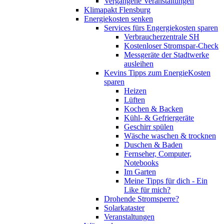
Vergangene Veranstaltungen
Klimapakt Flensburg
Energiekosten senken
Services fürs Engergiekosten sparen
Verbraucherzentrale SH
Kostenloser Stromspar-Check
Messgeräte der Stadtwerke
ausleihen
Kevins Tipps zum EnergieKosten
sparen
Heizen
Lüften
Kochen & Backen
Kühl- & Gefriergeräte
Geschirr spülen
Wäsche waschen & trocknen
Duschen & Baden
Fernseher, Computer,
Notebooks
Im Garten
Meine Tipps für dich - Ein
Like für mich?
Drohende Stromsperre?
Solarkataster
Veranstaltungen