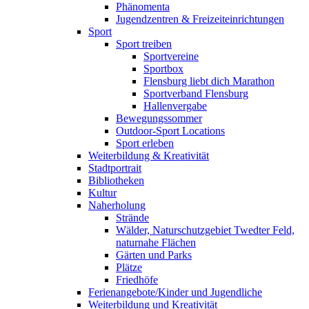
Phänomenta
Jugendzentren & Freizeiteinrichtungen
Sport
Sport treiben
Sportvereine
Sportbox
Flensburg liebt dich Marathon
Sportverband Flensburg
Hallenvergabe
Bewegungssommer
Outdoor-Sport Locations
Sport erleben
Weiterbildung & Kreativität
Stadtportrait
Bibliotheken
Kultur
Naherholung
Strände
Wälder, Naturschutzgebiet Twedter Feld,
naturnahe Flächen
Gärten und Parks
Plätze
Friedhöfe
Ferienangebote/Kinder und Jugendliche
Weiterbildung und Kreativität