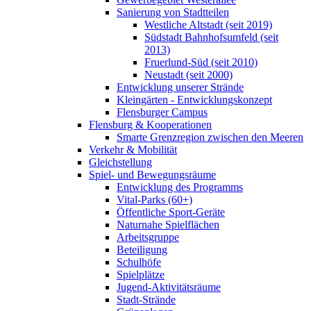
Sanierung von Stadtteilen
Westliche Altstadt (seit 2019)
Südstadt Bahnhofsumfeld (seit
2013)
Fruerlund-Süd (seit 2010)
Neustadt (seit 2000)
Entwicklung unserer Strände
Kleingärten - Entwicklungskonzept
Flensburger Campus
Flensburg & Kooperationen
Smarte Grenzregion zwischen den Meeren
Verkehr & Mobilität
Gleichstellung
Spiel- und Bewegungsräume
Entwicklung des Programms
Vital-Parks (60+)
Öffentliche Sport-Geräte
Naturnahe Spielflächen
Arbeitsgruppe
Beteiligung
Schulhöfe
Spielplätze
Jugend-Aktivitätsräume
Stadt-Strände