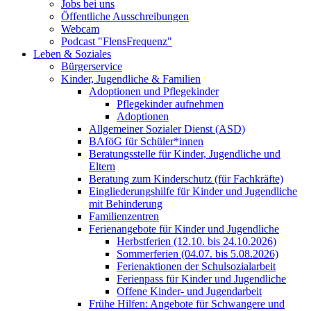
Jobs bei uns
Öffentliche Ausschreibungen
Webcam
Podcast "FlensFrequenz"
Leben & Soziales
Bürgerservice
Kinder, Jugendliche & Familien
Adoptionen und Pflegekinder
Pflegekinder aufnehmen
Adoptionen
Allgemeiner Sozialer Dienst (ASD)
BAföG für Schüler*innen
Beratungsstelle für Kinder, Jugendliche und
Eltern
Beratung zum Kinderschutz (für Fachkräfte)
Eingliederungshilfe für Kinder und Jugendliche
mit Behinderung
Familienzentren
Ferienangebote für Kinder und Jugendliche
Herbstferien (12.10. bis 24.10.2026)
Sommerferien (04.07. bis 5.08.2026)
Ferienaktionen der Schulsozialarbeit
Ferienpass für Kinder und Jugendliche
Offene Kinder- und Jugendarbeit
Frühe Hilfen: Angebote für Schwangere und