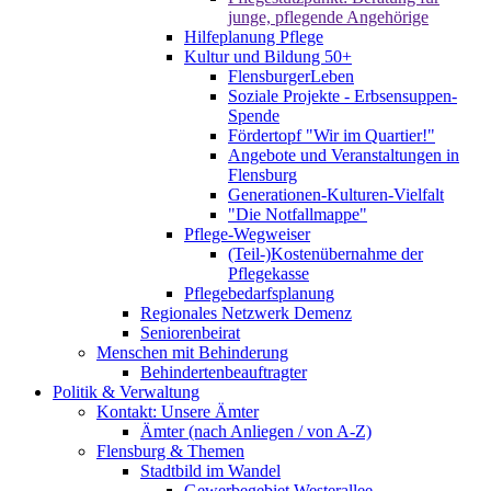
junge, pflegende Angehörige
Hilfeplanung Pflege
Kultur und Bildung 50+
FlensburgerLeben
Soziale Projekte - Erbsensuppen-
Spende
Fördertopf "Wir im Quartier!"
Angebote und Veranstaltungen in
Flensburg
Generationen-Kulturen-Vielfalt
"Die Notfallmappe"
Pflege-Wegweiser
(Teil-)Kostenübernahme der
Pflegekasse
Pflegebedarfsplanung
Regionales Netzwerk Demenz
Seniorenbeirat
Menschen mit Behinderung
Behindertenbeauftragter
Politik & Verwaltung
Kontakt: Unsere Ämter
Ämter (nach Anliegen / von A-Z)
Flensburg & Themen
Stadtbild im Wandel
Gewerbegebiet Westerallee