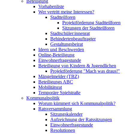
Beteiligung
Vorhabenliste
Wer vertritt meine Interessen?
Stadtteilforen
Projektförderung Stadtteilforen
Sitzungen der Stadtteilforen
Stadtschüler:innenrat
Behindertenbeauftragter
Gestaltungsbeirat
Ideen und Beschwerden
Online-Beteiligung
Einwohnerfragestunde
Beteiligung von Kindern & Jugendlichen
Projektförderung "Mach was draus!"
Mängelmelder (TBZ)
Beteiligungs ABC
Mobilitätsrat
Temporäre Spielstraße
Kommunalpolitik
Worum kümmert sich Kommunalpolitik?
Ratsversammlung
Sitzungskalender
Aufzeichnung der Ratssitzungen
Einwohnerfragestunde
Resolutionen