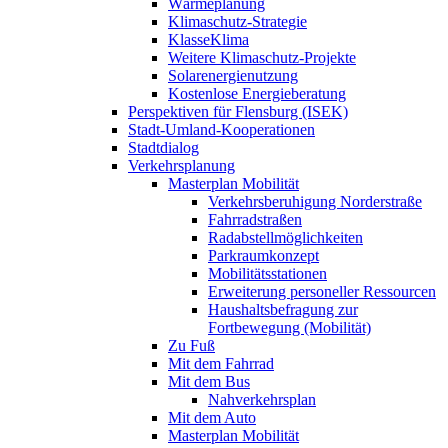
Wärmeplanung
Klimaschutz-Strategie
KlasseKlima
Weitere Klimaschutz-Projekte
Solarenergienutzung
Kostenlose Energieberatung
Perspektiven für Flensburg (ISEK)
Stadt-Umland-Kooperationen
Stadtdialog
Verkehrsplanung
Masterplan Mobilität
Verkehrsberuhigung Norderstraße
Fahrradstraßen
Radabstellmöglichkeiten
Parkraumkonzept
Mobilitätsstationen
Erweiterung personeller Ressourcen
Haushaltsbefragung zur
Fortbewegung (Mobilität)
Zu Fuß
Mit dem Fahrrad
Mit dem Bus
Nahverkehrsplan
Mit dem Auto
Masterplan Mobilität