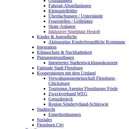
Grünanlagen
Fahrrad-Abstellanlagen
Kleinspielfelder
Überdachungen / Unterstände
Feuerstellen / Grillplätze
Skate-Anlagen
Inklusiver Spielplatz Hestoft
Kinder & Jugendliche
Aktionsplan Kinderfreundliche Kommune
Integration
Klimaschutz & Nachhaltigkeit
Planungsgrundlagen
Integriertes Stadtentwicklungskonzept
Fairtrade Stadt Flensburg
Kooperationen mit dem Umland
Verwaltungsgemeinschaft Flensburg-
Glücksburg
Tourismus Agentur Flensburger Förde
Zweckverband WEG
Grenzdreieck
Region Sönderjylland-Schleswig
Stadtrecht
Entgeltordnungen
Soziales
Flensburg.City