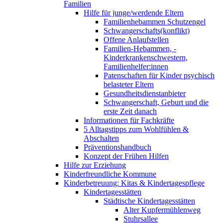
Familien
Hilfe für junge/werdende Eltern
Familienhebammen Schutzengel
Schwangerschafts(konflikt)
Offene Anlaufstellen
Familien-Hebammen, -
Kinderkrankenschwestern,
Familienhelfer:innen
Patenschaften für Kinder psychisch
belasteter Eltern
Gesundheitsdienstanbieter
Schwangerschaft, Geburt und die
erste Zeit danach
Informationen für Fachkräfte
5 Alltagstipps zum Wohlfühlen &
Abschalten
Präventionshandbuch
Konzept der Frühen Hilfen
Hilfe zur Erziehung
Kinderfreundliche Kommune
Kinderbetreuung: Kitas & Kindertagespflege
Kindertagesstätten
Städtische Kindertagesstätten
Alter Kupfermühlenweg
Stuhrsallee