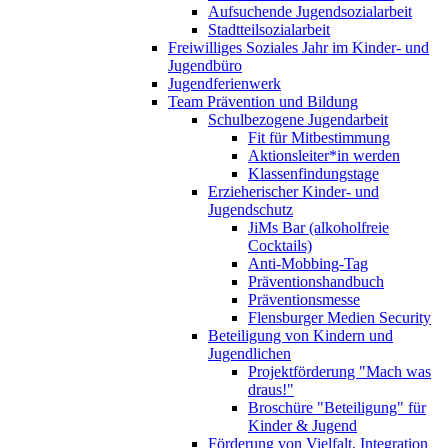
Aufsuchende Jugendsozialarbeit
Stadtteilsozialarbeit
Freiwilliges Soziales Jahr im Kinder- und
Jugendbüro
Jugendferienwerk
Team Prävention und Bildung
Schulbezogene Jugendarbeit
Fit für Mitbestimmung
Aktionsleiter*in werden
Klassenfindungstage
Erzieherischer Kinder- und
Jugendschutz
JiMs Bar (alkoholfreie
Cocktails)
Anti-Mobbing-Tag
Präventionshandbuch
Präventionsmesse
Flensburger Medien Security
Beteiligung von Kindern und
Jugendlichen
Projektförderung "Mach was
draus!"
Broschüre "Beteiligung" für
Kinder & Jugend
Förderung von Vielfalt, Integration