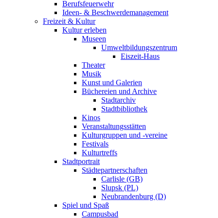
Berufsfeuerwehr
Ideen- & Beschwerdemanagement
Freizeit & Kultur
Kultur erleben
Museen
Umweltbildungszentrum
Eiszeit-Haus
Theater
Musik
Kunst und Galerien
Büchereien und Archive
Stadtarchiv
Stadtbibliothek
Kinos
Veranstaltungsstätten
Kulturgruppen und -vereine
Festivals
Kulturtreffs
Stadtportrait
Städtepartnerschaften
Carlisle (GB)
Slupsk (PL)
Neubrandenburg (D)
Spiel und Spaß
Campusbad