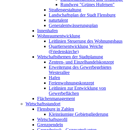
Rundweg "Grünes Hufeisen"
Straßengestaltung
Landschaftsplan der Stadt Flensburg
naturtalent
Generalentwässerungsplan
Innenhafen
Wohnraumentwicklung
Leitlinien Steuerung des Wohnungsbaus
Quartiersentwicklung Weiche
(Friedenskirche)
Wirtschaftsthemen der Stadtplanung
Zentren- und Einzelhandelskonzept
Erweiterung des Gewerbegebietes
Westerallee
Hafen
Ferienwohnungskonzept
Leitlinien zur Entwicklung von
Gewerbeflächen
Flächenmanagement
Wirtschaftsstandort
Flensburg in Zahlen
Kleinräumige Gebietsgliederung
Wirtschaftsprofil
Grenzpendeln
Grenzdreieck - Grænsetrekanten