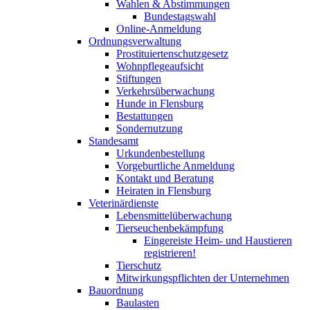
Wahlen & Abstimmungen
Bundestagswahl
Online-Anmeldung
Ordnungsverwaltung
Prostituiertenschutzgesetz
Wohnpflegeaufsicht
Stiftungen
Verkehrsüberwachung
Hunde in Flensburg
Bestattungen
Sondernutzung
Standesamt
Urkundenbestellung
Vorgeburtliche Anmeldung
Kontakt und Beratung
Heiraten in Flensburg
Veterinärdienste
Lebensmittelüberwachung
Tierseuchenbekämpfung
Eingereiste Heim- und Haustieren
registrieren!
Tierschutz
Mitwirkungspflichten der Unternehmen
Bauordnung
Baulasten