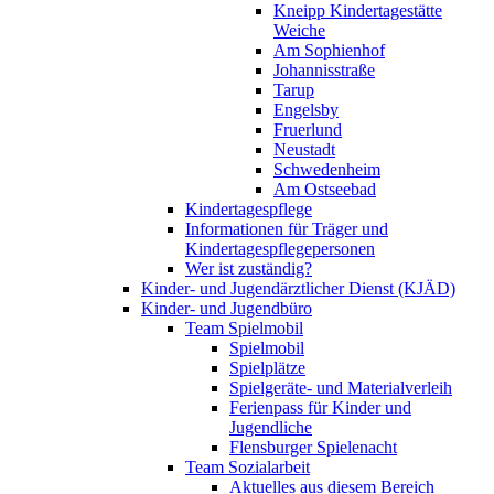
Kneipp Kindertagestätte
Weiche
Am Sophienhof
Johannisstraße
Tarup
Engelsby
Fruerlund
Neustadt
Schwedenheim
Am Ostseebad
Kindertagespflege
Informationen für Träger und
Kindertagespflegepersonen
Wer ist zuständig?
Kinder- und Jugendärztlicher Dienst (KJÄD)
Kinder- und Jugendbüro
Team Spielmobil
Spielmobil
Spielplätze
Spielgeräte- und Materialverleih
Ferienpass für Kinder und
Jugendliche
Flensburger Spielenacht
Team Sozialarbeit
Aktuelles aus diesem Bereich