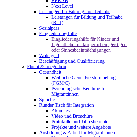
BERAB
Next Level
Leistungen für Bildung und Teilhabe
Leistungen für Bildung und Teilhabe
(BuT)
Sozialpass
Eingliederungshilfe
Eingliederungshilfe für Kinder und
Jugendliche mit körperlichen, geistigen
oder Sinnesbeeinträchtigungen
Wohngeld
Beschäftigung und Qualifizierung
Flucht & Integration
Gesundheit
Weibliche Genitalverstümmelung
(FGM/C)
Psychologische Beratung für
Migrant:innen
Sprache
Runder Tisch für Integration
Aktuelles
Video und Broschüre
Protokolle und Jahresberichte
Projekte und weitere Angebote
Ausbildung & Arbeit für Migrant:innen