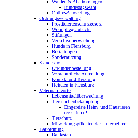
Wahlen & Abstimmungen
Bundestagswahl
Online-Anmeldung
Ordnungsverwaltung
Prostituiertenschutzgesetz
Wohnpflegeaufsicht
Stiftungen
Verkehrsüberwachung
Hunde in Flensburg
Bestattungen
Sondernutzung
Standesamt
Urkundenbestellung
Vorgeburtliche Anmeldung
Kontakt und Beratung
Heiraten in Flensburg
Veterinärdienste
Lebensmittelüberwachung
Tierseuchenbekämpfung
Eingereiste Heim- und Haustieren
registrieren!
Tierschutz
Mitwirkungspflichten der Unternehmen
Bauordnung
Baulasten