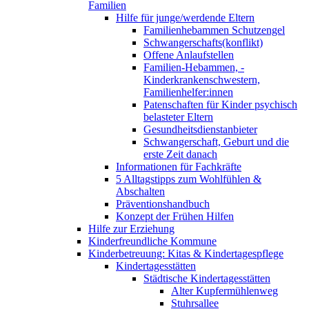
Familien
Hilfe für junge/werdende Eltern
Familienhebammen Schutzengel
Schwangerschafts(konflikt)
Offene Anlaufstellen
Familien-Hebammen, -
Kinderkrankenschwestern,
Familienhelfer:innen
Patenschaften für Kinder psychisch
belasteter Eltern
Gesundheitsdienstanbieter
Schwangerschaft, Geburt und die
erste Zeit danach
Informationen für Fachkräfte
5 Alltagstipps zum Wohlfühlen &
Abschalten
Präventionshandbuch
Konzept der Frühen Hilfen
Hilfe zur Erziehung
Kinderfreundliche Kommune
Kinderbetreuung: Kitas & Kindertagespflege
Kindertagesstätten
Städtische Kindertagesstätten
Alter Kupfermühlenweg
Stuhrsallee