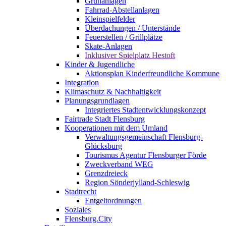
Grünanlagen
Fahrrad-Abstellanlagen
Kleinspielfelder
Überdachungen / Unterstände
Feuerstellen / Grillplätze
Skate-Anlagen
Inklusiver Spielplatz Hestoft
Kinder & Jugendliche
Aktionsplan Kinderfreundliche Kommune
Integration
Klimaschutz & Nachhaltigkeit
Planungsgrundlagen
Integriertes Stadtentwicklungskonzept
Fairtrade Stadt Flensburg
Kooperationen mit dem Umland
Verwaltungsgemeinschaft Flensburg-
Glücksburg
Tourismus Agentur Flensburger Förde
Zweckverband WEG
Grenzdreieck
Region Sönderjylland-Schleswig
Stadtrecht
Entgeltordnungen
Soziales
Flensburg.City