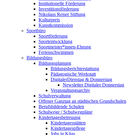
Institutionelle Förderung
Investitionsförderung
Nikolaus Reiser Stiftung
Kulturpreis
Kunstkommission
Sportbüro
Sportförderung
Sportentwicklung
Sportmeister*innen-Ehrung
Ferienschwimmen
Bildungsbüro
Bildungsplanung
Bildungsberichterstattung
Pädagogische Werkstatt
DigitalerDienstag & Donnerstag
Newsletter Digitaler Donnerstag
Veranstaltungsarchiv
Schulverwaltung
Offener Ganztag an städtischen Grundschulen
Berufsbildende Schulen
Schulwege / Schulwegpläne
Kindertagesbetreuung
Kindertagesstätten
Kindertagespflege
Jobs in Kitas