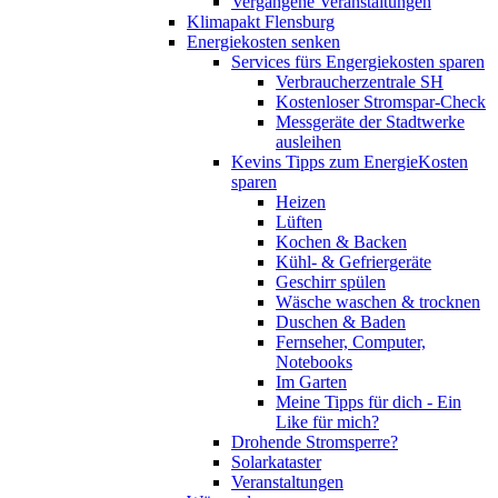
Vergangene Veranstaltungen
Klimapakt Flensburg
Energiekosten senken
Services fürs Engergiekosten sparen
Verbraucherzentrale SH
Kostenloser Stromspar-Check
Messgeräte der Stadtwerke
ausleihen
Kevins Tipps zum EnergieKosten
sparen
Heizen
Lüften
Kochen & Backen
Kühl- & Gefriergeräte
Geschirr spülen
Wäsche waschen & trocknen
Duschen & Baden
Fernseher, Computer,
Notebooks
Im Garten
Meine Tipps für dich - Ein
Like für mich?
Drohende Stromsperre?
Solarkataster
Veranstaltungen