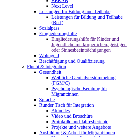
BERAB
Next Level
Leistungen für Bildung und Teilhabe
Leistungen für Bildung und Teilhabe
(BuT)
Sozialpass
Eingliederungshilfe
Eingliederungshilfe für Kinder und
Jugendliche mit körperlichen, geistigen
oder Sinnesbeeinträchtigungen
Wohngeld
Beschäftigung und Qualifizierung
Flucht & Integration
Gesundheit
Weibliche Genitalverstümmelung
(FGM/C)
Psychologische Beratung für
Migrant:innen
Sprache
Runder Tisch für Integration
Aktuelles
Video und Broschüre
Protokolle und Jahresberichte
Projekte und weitere Angebote
Ausbildung & Arbeit für Migrant:innen