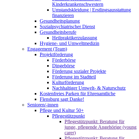
Kinderkrankenschwestern
Umstandskleidung | Erstlingsausstattung
finanzieren
Gesundheitsplanung
Sozialpsychiatrischer Dienst
Gesundheitsberufe
Heilpraktikerzulassung
Hygiene- und Umweltmedizin
Engagement (Team)
Projektförderung
Förderbörse
Dingebörse
Förderung sozialer Projekte
Förderung im Stadtteil
Kulturförderung
Nachhaltiger Umwelt- & Naturschutz
Kostenfreies Parken für Ehrenamtliche
Flensburg sagt Danke!
Senioren/-innen
Pflege und Kultur 50+
Pflegestützpunkt
Pflegestützpunkt: Beratung für
junge, pflegende Angehörige (young
carer)
Pflegestützpunkt: Beratung für