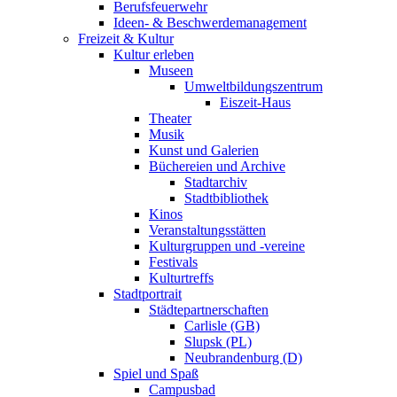
Berufsfeuerwehr
Ideen- & Beschwerdemanagement
Freizeit & Kultur
Kultur erleben
Museen
Umweltbildungszentrum
Eiszeit-Haus
Theater
Musik
Kunst und Galerien
Büchereien und Archive
Stadtarchiv
Stadtbibliothek
Kinos
Veranstaltungsstätten
Kulturgruppen und -vereine
Festivals
Kulturtreffs
Stadtportrait
Städtepartnerschaften
Carlisle (GB)
Slupsk (PL)
Neubrandenburg (D)
Spiel und Spaß
Campusbad