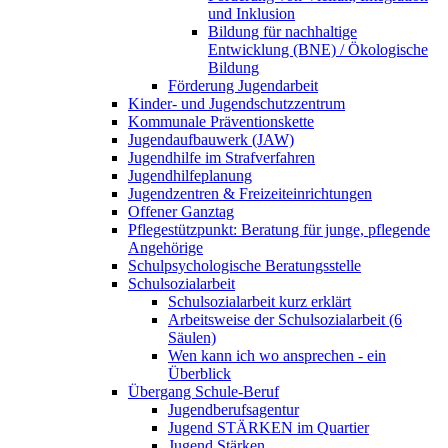
und Inklusion
Bildung für nachhaltige
Entwicklung (BNE) / Ökologische
Bildung
Förderung Jugendarbeit
Kinder- und Jugendschutzzentrum
Kommunale Präventionskette
Jugendaufbauwerk (JAW)
Jugendhilfe im Strafverfahren
Jugendhilfeplanung
Jugendzentren & Freizeiteinrichtungen
Offener Ganztag
Pflegestützpunkt: Beratung für junge, pflegende
Angehörige
Schulpsychologische Beratungsstelle
Schulsozialarbeit
Schulsozialarbeit kurz erklärt
Arbeitsweise der Schulsozialarbeit (6
Säulen)
Wen kann ich wo ansprechen - ein
Überblick
Übergang Schule-Beruf
Jugendberufsagentur
Jugend STÄRKEN im Quartier
Jugend Stärken