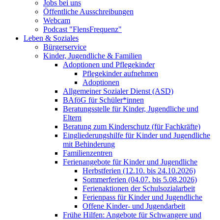
Jobs bei uns
Öffentliche Ausschreibungen
Webcam
Podcast "FlensFrequenz"
Leben & Soziales
Bürgerservice
Kinder, Jugendliche & Familien
Adoptionen und Pflegekinder
Pflegekinder aufnehmen
Adoptionen
Allgemeiner Sozialer Dienst (ASD)
BAföG für Schüler*innen
Beratungsstelle für Kinder, Jugendliche und
Eltern
Beratung zum Kinderschutz (für Fachkräfte)
Eingliederungshilfe für Kinder und Jugendliche
mit Behinderung
Familienzentren
Ferienangebote für Kinder und Jugendliche
Herbstferien (12.10. bis 24.10.2026)
Sommerferien (04.07. bis 5.08.2026)
Ferienaktionen der Schulsozialarbeit
Ferienpass für Kinder und Jugendliche
Offene Kinder- und Jugendarbeit
Frühe Hilfen: Angebote für Schwangere und