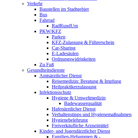
Verkehr
Baustellen im Stadtgebiet
Bus
Fahrrad
RadRundUm
PKW/KFZ
Parken
KFZ-Zulassung & Führerschein
Car-Sharing
E-Ladesäulen
Ordnungswidrigkeiten
Zu Fuß
Gesundheitsdienste
Amtsärztlicher Dienst
Reisemedizin: Beratung & Impfung
Heilpraktikerzulassung
Infektionsschutz
Hygiene & Umweltmedizin
Badewasserqualität
Hafenärztlicher Dienst
Verhaltenstipps und Hygienemaßnahmen
Hygienebelehrung
Freiverkäufliche Arzneimittel
Kinder- und Jugendärztlicher Dienst
Familien-Hebammen & -