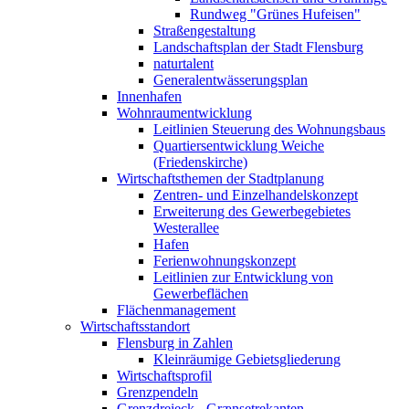
Rundweg "Grünes Hufeisen"
Straßengestaltung
Landschaftsplan der Stadt Flensburg
naturtalent
Generalentwässerungsplan
Innenhafen
Wohnraumentwicklung
Leitlinien Steuerung des Wohnungsbaus
Quartiersentwicklung Weiche
(Friedenskirche)
Wirtschaftsthemen der Stadtplanung
Zentren- und Einzelhandelskonzept
Erweiterung des Gewerbegebietes
Westerallee
Hafen
Ferienwohnungskonzept
Leitlinien zur Entwicklung von
Gewerbeflächen
Flächenmanagement
Wirtschaftsstandort
Flensburg in Zahlen
Kleinräumige Gebietsgliederung
Wirtschaftsprofil
Grenzpendeln
Grenzdreieck - Grænsetrekanten