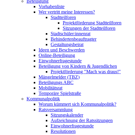
Beteiligung
Vorhabenliste
Wer vertritt meine Interessen?
Stadtteilforen
Projektförderung Stadtteilforen
Sitzungen der Stadtteilforen
Stadtschüler:innenrat
Behindertenbeauftragter
Gestaltungsbeirat
Ideen und Beschwerden
Online-Beteiligung
Einwohnerfragestunde
Beteiligung von Kindern & Jugendlichen
Projektförderung "Mach was draus!"
Mängelmelder (TBZ)
Beteiligungs ABC
Mobilitätsrat
Temporäre Spielstraße
Kommunalpolitik
Worum kümmert sich Kommunalpolitik?
Ratsversammlung
Sitzungskalender
Aufzeichnung der Ratssitzungen
Einwohnerfragestunde
Resolutionen