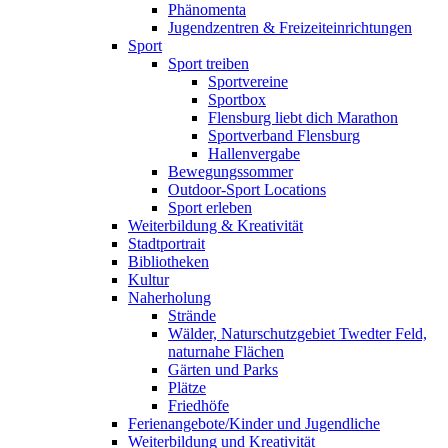
Phänomenta
Jugendzentren & Freizeiteinrichtungen
Sport
Sport treiben
Sportvereine
Sportbox
Flensburg liebt dich Marathon
Sportverband Flensburg
Hallenvergabe
Bewegungssommer
Outdoor-Sport Locations
Sport erleben
Weiterbildung & Kreativität
Stadtportrait
Bibliotheken
Kultur
Naherholung
Strände
Wälder, Naturschutzgebiet Twedter Feld,
naturnahe Flächen
Gärten und Parks
Plätze
Friedhöfe
Ferienangebote/Kinder und Jugendliche
Weiterbildung und Kreativität