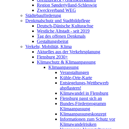
Region Sønderjylland-Schleswig
Zweckverband WEG
Städtebauförderung
Denkmalschutz und Stadtbildpflege
Deutsch-Dänische Kulturachse
Westliche Altstadt - seit 2019
Tag des offenen Denkmals
Gestaltungsbeirat
Verkehr, Mobilität, Klima
Aktuelles aus der Verkehrsplanung
Flensburg 2030+
Klimaschutz & Klimaanpassung
Klimaanpassung
Veranstaltungen
Kühle-Orte-Karte
Entsiegelungs-Wettbewerb
abpflastern!
Klimawandel in Flensburg
Flensburg passt sich an
Bundes-Förderprogramm
Klimaanpassung
Klimaanpassungskonzept
Informationen zum Schutz vor
Klimawandelrisiken