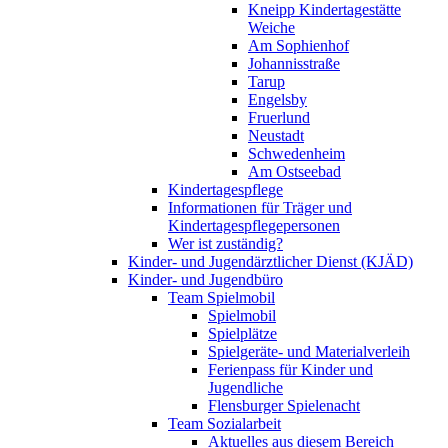
Kneipp Kindertagestätte
Weiche
Am Sophienhof
Johannisstraße
Tarup
Engelsby
Fruerlund
Neustadt
Schwedenheim
Am Ostseebad
Kindertagespflege
Informationen für Träger und
Kindertagespflegepersonen
Wer ist zuständig?
Kinder- und Jugendärztlicher Dienst (KJÄD)
Kinder- und Jugendbüro
Team Spielmobil
Spielmobil
Spielplätze
Spielgeräte- und Materialverleih
Ferienpass für Kinder und
Jugendliche
Flensburger Spielenacht
Team Sozialarbeit
Aktuelles aus diesem Bereich