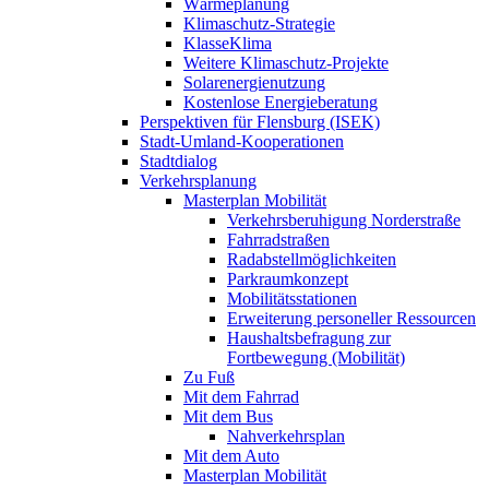
Wärmeplanung
Klimaschutz-Strategie
KlasseKlima
Weitere Klimaschutz-Projekte
Solarenergienutzung
Kostenlose Energieberatung
Perspektiven für Flensburg (ISEK)
Stadt-Umland-Kooperationen
Stadtdialog
Verkehrsplanung
Masterplan Mobilität
Verkehrsberuhigung Norderstraße
Fahrradstraßen
Radabstellmöglichkeiten
Parkraumkonzept
Mobilitätsstationen
Erweiterung personeller Ressourcen
Haushaltsbefragung zur
Fortbewegung (Mobilität)
Zu Fuß
Mit dem Fahrrad
Mit dem Bus
Nahverkehrsplan
Mit dem Auto
Masterplan Mobilität