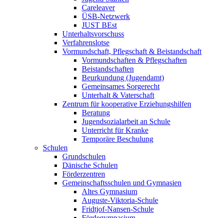
Careleaver
ÜSB-Netzwerk
JUST BEst
Unterhaltsvorschuss
Verfahrenslotse
Vormundschaft, Pflegschaft & Beistandschaft
Vormundschaften & Pflegschaften
Beistandschaften
Beurkundung (Jugendamt)
Gemeinsames Sorgerecht
Unterhalt & Vaterschaft
Zentrum für kooperative Erziehungshilfen
Beratung
Jugendsozialarbeit an Schule
Unterricht für Kranke
Temporäre Beschulung
Schulen
Grundschulen
Dänische Schulen
Förderzentren
Gemeinschaftsschulen und Gymnasien
Altes Gymnasium
Auguste-Viktoria-Schule
Fridtjof-Nansen-Schule
Fördegymnasium