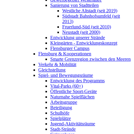
Sanierung von Stadtteilen
Westliche Altstadt (seit 2019)
Südstadt Bahnhofsumfeld (seit
2013)
Fruerlund-Süd (seit 2010)
Neustadt (seit 2000)
Entwicklung unserer Strände
Kleingärten - Entwicklungskonzept
Flensburger Campus
Flensburg & Kooperationen
Smarte Grenzregion zwischen den Meeren
Verkehr & Mobilität
Gleichstellung
Spiel- und Bewegungsräume
Entwicklung des Programms
Vital-Parks (60+)
Öffentliche Sport-Geräte
Naturnahe Spielflächen
Arbeitsgruppe
Beteiligung
Schulhöfe
Spielplätze
Jugend-Aktivitätsräume
Stadt-Strände