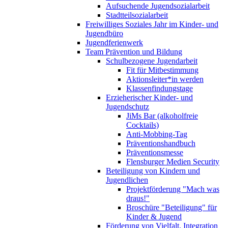
Aufsuchende Jugendsozialarbeit
Stadtteilsozialarbeit
Freiwilliges Soziales Jahr im Kinder- und
Jugendbüro
Jugendferienwerk
Team Prävention und Bildung
Schulbezogene Jugendarbeit
Fit für Mitbestimmung
Aktionsleiter*in werden
Klassenfindungstage
Erzieherischer Kinder- und
Jugendschutz
JiMs Bar (alkoholfreie
Cocktails)
Anti-Mobbing-Tag
Präventionshandbuch
Präventionsmesse
Flensburger Medien Security
Beteiligung von Kindern und
Jugendlichen
Projektförderung "Mach was
draus!"
Broschüre "Beteiligung" für
Kinder & Jugend
Förderung von Vielfalt, Integration