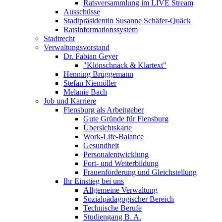
Ratsversammlung im LIVE Stream
Ausschüsse
Stadtpräsidentin Susanne Schäfer-Quäck
Ratsinformationssystem
Stadtrecht
Verwaltungsvorstand
Dr. Fabian Geyer
"Klönschnack & Klartext"
Henning Brüggemann
Stefan Niemöller
Melanie Bach
Job und Karriere
Flensburg als Arbeitgeber
Gute Gründe für Flensburg
Übersichtskarte
Work-Life-Balance
Gesundheit
Personalentwicklung
Fort- und Weiterbildung
Frauenförderung und Gleichstellung
Ihr Einstieg bei uns
Allgemeine Verwaltung
Sozialpädagogischer Bereich
Technische Berufe
Studiengang B. A.