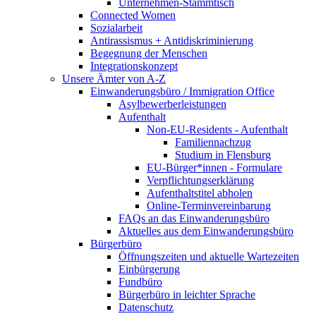
Unternehmen-Stammtisch
Connected Women
Sozialarbeit
Antirassismus + Antidiskriminierung
Begegnung der Menschen
Integrationskonzept
Unsere Ämter von A-Z
Einwanderungsbüro / Immigration Office
Asylbewerberleistungen
Aufenthalt
Non-EU-Residents - Aufenthalt
Familiennachzug
Studium in Flensburg
EU-Bürger*innen - Formulare
Verpflichtungserklärung
Aufenthaltstitel abholen
Online-Terminvereinbarung
FAQs an das Einwanderungsbüro
Aktuelles aus dem Einwanderungsbüro
Bürgerbüro
Öffnungszeiten und aktuelle Wartezeiten
Einbürgerung
Fundbüro
Bürgerbüro in leichter Sprache
Datenschutz