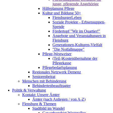
junge, pflegende Angehörige
Hilfeplanung Pflege
Kultur und Bildung 50+
FlensburgerLeben
Soziale Projekte - Erbsensuppen-
Spende
Fördertopf "Wir im Quartier!"
Angebote und Veranstaltungen in
Flensburg
Generationen-Kulturen-Vielfalt
"Die Notfallmappe"
Pflege-Wegweiser
(Teil-)Kostenübernahme der
Pflegekasse
Pflegebedarfsplanung
Regionales Netzwerk Demenz
Seniorenbeirat
Menschen mit Behinderung
Behindertenbeauftragter
Politik & Verwaltung
Kontakt: Unsere Ämter
Ämter (nach Anliegen / von A-Z)
Flensburg & Themen
Stadtbild im Wandel
Gewerbegebiet Westerallee