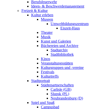
Berufsfeuerwehr
Ideen- & Beschwerdemanagement
Freizeit & Kultur
Kultur erleben
Museen
Umweltbildungszentrum
Eiszeit-Haus
Theater
Musik
Kunst und Galerien
Büchereien und Archive
Stadtarchiv
Stadtbibliothek
Kinos
Veranstaltungsstätten
Kulturgruppen und -vereine
Festivals
Kulturtreffs
Stadtportrait
Städtepartnerschaften
Carlisle (GB)
Slupsk (PL)
Neubrandenburg (D)
Spiel und Spaß
Campusbad