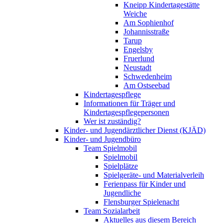
Kneipp Kindertagestätte
Weiche
Am Sophienhof
Johannisstraße
Tarup
Engelsby
Fruerlund
Neustadt
Schwedenheim
Am Ostseebad
Kindertagespflege
Informationen für Träger und
Kindertagespflegepersonen
Wer ist zuständig?
Kinder- und Jugendärztlicher Dienst (KJÄD)
Kinder- und Jugendbüro
Team Spielmobil
Spielmobil
Spielplätze
Spielgeräte- und Materialverleih
Ferienpass für Kinder und
Jugendliche
Flensburger Spielenacht
Team Sozialarbeit
Aktuelles aus diesem Bereich