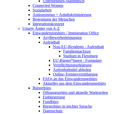
Unternehmen-Stammtisch
Connected Women
Sozialarbeit
Antirassismus + Antidiskriminierung
Begegnung der Menschen
Integrationskonzept
Unsere Ämter von A-Z
Einwanderungsbüro / Immigration Office
Asylbewerberleistungen
Aufenthalt
Non-EU-Residents - Aufenthalt
Familiennachzug
Studium in Flensburg
EU-Bürger*innen - Formulare
Verpflichtungserklärung
Aufenthaltstitel abholen
Online-Terminvereinbarung
FAQs an das Einwanderungsbüro
Aktuelles aus dem Einwanderungsbüro
Bürgerbüro
Öffnungszeiten und aktuelle Wartezeiten
Einbürgerung
Fundbüro
Bürgerbüro in leichter Sprache
Datenschutz