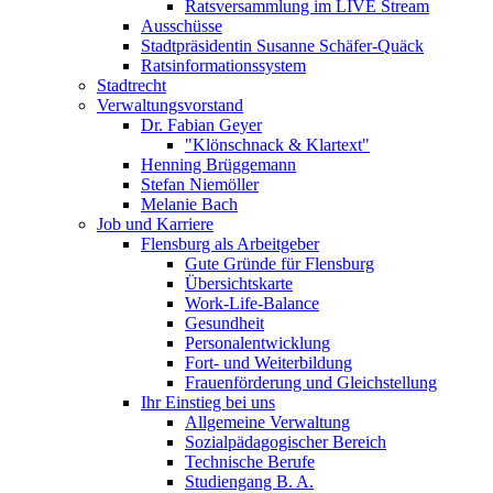
Ratsversammlung im LIVE Stream
Ausschüsse
Stadtpräsidentin Susanne Schäfer-Quäck
Ratsinformationssystem
Stadtrecht
Verwaltungsvorstand
Dr. Fabian Geyer
"Klönschnack & Klartext"
Henning Brüggemann
Stefan Niemöller
Melanie Bach
Job und Karriere
Flensburg als Arbeitgeber
Gute Gründe für Flensburg
Übersichtskarte
Work-Life-Balance
Gesundheit
Personalentwicklung
Fort- und Weiterbildung
Frauenförderung und Gleichstellung
Ihr Einstieg bei uns
Allgemeine Verwaltung
Sozialpädagogischer Bereich
Technische Berufe
Studiengang B. A.