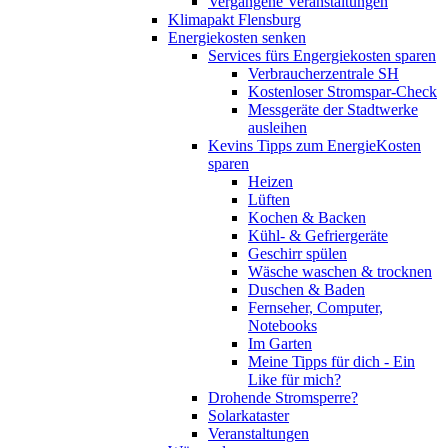
Vergangene Veranstaltungen
Klimapakt Flensburg
Energiekosten senken
Services fürs Engergiekosten sparen
Verbraucherzentrale SH
Kostenloser Stromspar-Check
Messgeräte der Stadtwerke
ausleihen
Kevins Tipps zum EnergieKosten
sparen
Heizen
Lüften
Kochen & Backen
Kühl- & Gefriergeräte
Geschirr spülen
Wäsche waschen & trocknen
Duschen & Baden
Fernseher, Computer,
Notebooks
Im Garten
Meine Tipps für dich - Ein
Like für mich?
Drohende Stromsperre?
Solarkataster
Veranstaltungen