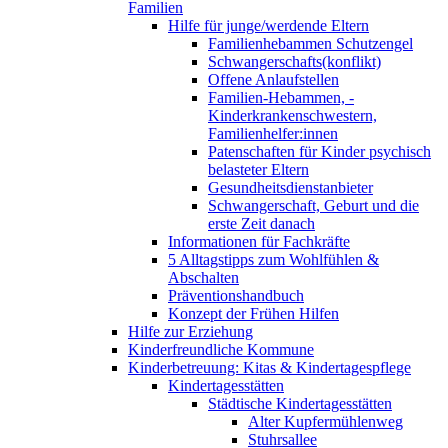
Familien
Hilfe für junge/werdende Eltern
Familienhebammen Schutzengel
Schwangerschafts(konflikt)
Offene Anlaufstellen
Familien-Hebammen, -
Kinderkrankenschwestern,
Familienhelfer:innen
Patenschaften für Kinder psychisch
belasteter Eltern
Gesundheitsdienstanbieter
Schwangerschaft, Geburt und die
erste Zeit danach
Informationen für Fachkräfte
5 Alltagstipps zum Wohlfühlen &
Abschalten
Präventionshandbuch
Konzept der Frühen Hilfen
Hilfe zur Erziehung
Kinderfreundliche Kommune
Kinderbetreuung: Kitas & Kindertagespflege
Kindertagesstätten
Städtische Kindertagesstätten
Alter Kupfermühlenweg
Stuhrsallee