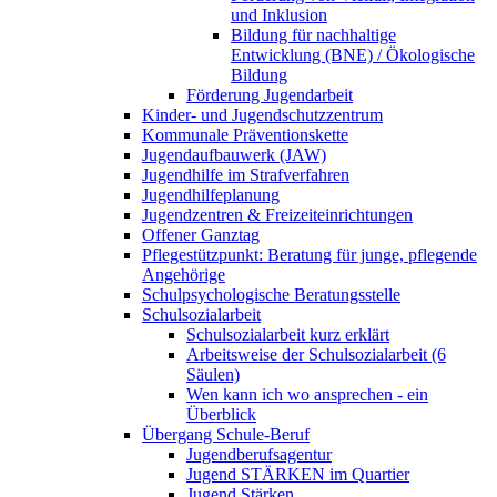
und Inklusion
Bildung für nachhaltige
Entwicklung (BNE) / Ökologische
Bildung
Förderung Jugendarbeit
Kinder- und Jugendschutzzentrum
Kommunale Präventionskette
Jugendaufbauwerk (JAW)
Jugendhilfe im Strafverfahren
Jugendhilfeplanung
Jugendzentren & Freizeiteinrichtungen
Offener Ganztag
Pflegestützpunkt: Beratung für junge, pflegende
Angehörige
Schulpsychologische Beratungsstelle
Schulsozialarbeit
Schulsozialarbeit kurz erklärt
Arbeitsweise der Schulsozialarbeit (6
Säulen)
Wen kann ich wo ansprechen - ein
Überblick
Übergang Schule-Beruf
Jugendberufsagentur
Jugend STÄRKEN im Quartier
Jugend Stärken