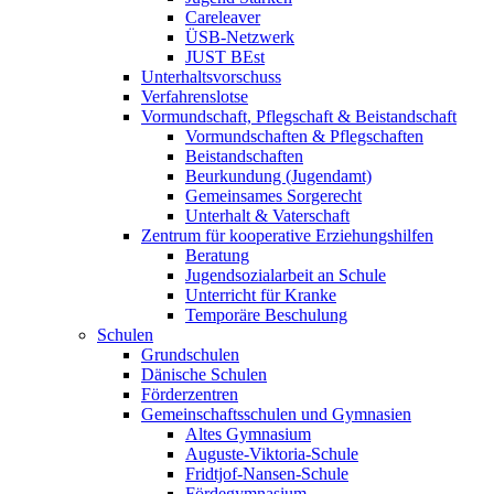
Careleaver
ÜSB-Netzwerk
JUST BEst
Unterhaltsvorschuss
Verfahrenslotse
Vormundschaft, Pflegschaft & Beistandschaft
Vormundschaften & Pflegschaften
Beistandschaften
Beurkundung (Jugendamt)
Gemeinsames Sorgerecht
Unterhalt & Vaterschaft
Zentrum für kooperative Erziehungshilfen
Beratung
Jugendsozialarbeit an Schule
Unterricht für Kranke
Temporäre Beschulung
Schulen
Grundschulen
Dänische Schulen
Förderzentren
Gemeinschaftsschulen und Gymnasien
Altes Gymnasium
Auguste-Viktoria-Schule
Fridtjof-Nansen-Schule
Fördegymnasium