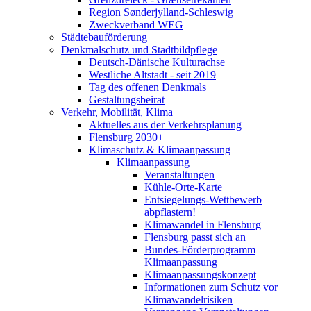
Region Sønderjylland-Schleswig
Zweckverband WEG
Städtebauförderung
Denkmalschutz und Stadtbildpflege
Deutsch-Dänische Kulturachse
Westliche Altstadt - seit 2019
Tag des offenen Denkmals
Gestaltungsbeirat
Verkehr, Mobilität, Klima
Aktuelles aus der Verkehrsplanung
Flensburg 2030+
Klimaschutz & Klimaanpassung
Klimaanpassung
Veranstaltungen
Kühle-Orte-Karte
Entsiegelungs-Wettbewerb
abpflastern!
Klimawandel in Flensburg
Flensburg passt sich an
Bundes-Förderprogramm
Klimaanpassung
Klimaanpassungskonzept
Informationen zum Schutz vor
Klimawandelrisiken