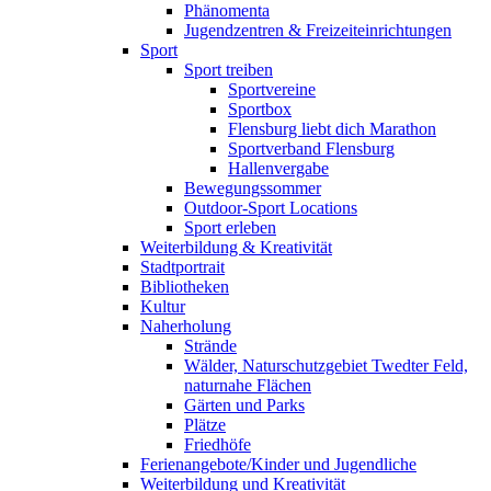
Phänomenta
Jugendzentren & Freizeiteinrichtungen
Sport
Sport treiben
Sportvereine
Sportbox
Flensburg liebt dich Marathon
Sportverband Flensburg
Hallenvergabe
Bewegungssommer
Outdoor-Sport Locations
Sport erleben
Weiterbildung & Kreativität
Stadtportrait
Bibliotheken
Kultur
Naherholung
Strände
Wälder, Naturschutzgebiet Twedter Feld,
naturnahe Flächen
Gärten und Parks
Plätze
Friedhöfe
Ferienangebote/Kinder und Jugendliche
Weiterbildung und Kreativität