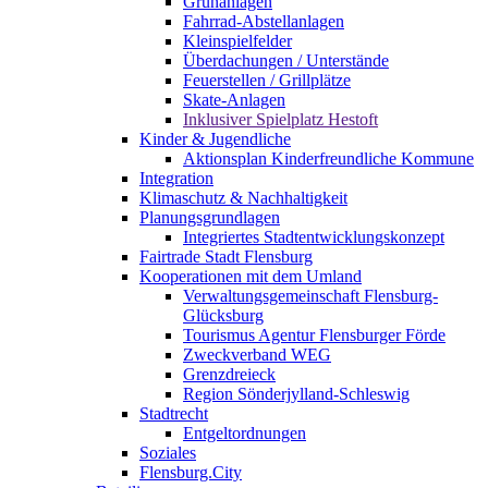
Grünanlagen
Fahrrad-Abstellanlagen
Kleinspielfelder
Überdachungen / Unterstände
Feuerstellen / Grillplätze
Skate-Anlagen
Inklusiver Spielplatz Hestoft
Kinder & Jugendliche
Aktionsplan Kinderfreundliche Kommune
Integration
Klimaschutz & Nachhaltigkeit
Planungsgrundlagen
Integriertes Stadtentwicklungskonzept
Fairtrade Stadt Flensburg
Kooperationen mit dem Umland
Verwaltungsgemeinschaft Flensburg-
Glücksburg
Tourismus Agentur Flensburger Förde
Zweckverband WEG
Grenzdreieck
Region Sönderjylland-Schleswig
Stadtrecht
Entgeltordnungen
Soziales
Flensburg.City