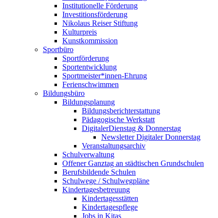
Institutionelle Förderung
Investitionsförderung
Nikolaus Reiser Stiftung
Kulturpreis
Kunstkommission
Sportbüro
Sportförderung
Sportentwicklung
Sportmeister*innen-Ehrung
Ferienschwimmen
Bildungsbüro
Bildungsplanung
Bildungsberichterstattung
Pädagogische Werkstatt
DigitalerDienstag & Donnerstag
Newsletter Digitaler Donnerstag
Veranstaltungsarchiv
Schulverwaltung
Offener Ganztag an städtischen Grundschulen
Berufsbildende Schulen
Schulwege / Schulwegpläne
Kindertagesbetreuung
Kindertagesstätten
Kindertagespflege
Jobs in Kitas