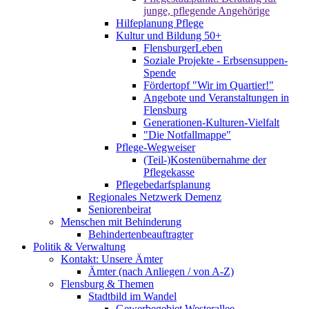
junge, pflegende Angehörige
Hilfeplanung Pflege
Kultur und Bildung 50+
FlensburgerLeben
Soziale Projekte - Erbsensuppen-
Spende
Fördertopf "Wir im Quartier!"
Angebote und Veranstaltungen in
Flensburg
Generationen-Kulturen-Vielfalt
"Die Notfallmappe"
Pflege-Wegweiser
(Teil-)Kostenübernahme der
Pflegekasse
Pflegebedarfsplanung
Regionales Netzwerk Demenz
Seniorenbeirat
Menschen mit Behinderung
Behindertenbeauftragter
Politik & Verwaltung
Kontakt: Unsere Ämter
Ämter (nach Anliegen / von A-Z)
Flensburg & Themen
Stadtbild im Wandel
Gewerbegebiet Westerallee