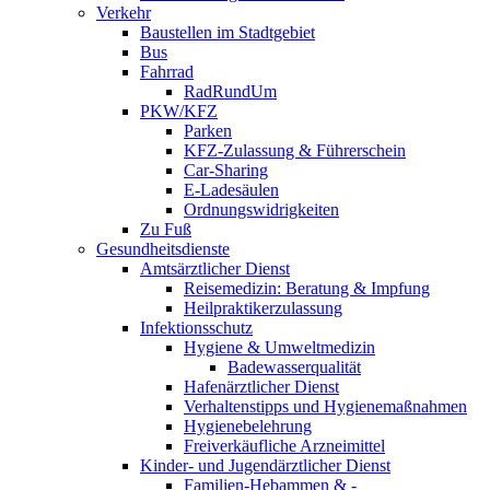
Verkehr
Baustellen im Stadtgebiet
Bus
Fahrrad
RadRundUm
PKW/KFZ
Parken
KFZ-Zulassung & Führerschein
Car-Sharing
E-Ladesäulen
Ordnungswidrigkeiten
Zu Fuß
Gesundheitsdienste
Amtsärztlicher Dienst
Reisemedizin: Beratung & Impfung
Heilpraktikerzulassung
Infektionsschutz
Hygiene & Umweltmedizin
Badewasserqualität
Hafenärztlicher Dienst
Verhaltenstipps und Hygienemaßnahmen
Hygienebelehrung
Freiverkäufliche Arzneimittel
Kinder- und Jugendärztlicher Dienst
Familien-Hebammen & -