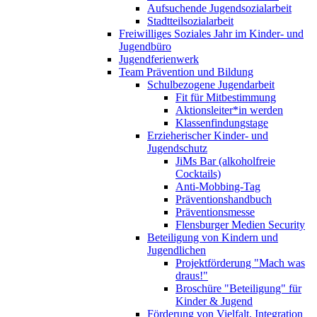
Aufsuchende Jugendsozialarbeit
Stadtteilsozialarbeit
Freiwilliges Soziales Jahr im Kinder- und
Jugendbüro
Jugendferienwerk
Team Prävention und Bildung
Schulbezogene Jugendarbeit
Fit für Mitbestimmung
Aktionsleiter*in werden
Klassenfindungstage
Erzieherischer Kinder- und
Jugendschutz
JiMs Bar (alkoholfreie
Cocktails)
Anti-Mobbing-Tag
Präventionshandbuch
Präventionsmesse
Flensburger Medien Security
Beteiligung von Kindern und
Jugendlichen
Projektförderung "Mach was
draus!"
Broschüre "Beteiligung" für
Kinder & Jugend
Förderung von Vielfalt, Integration