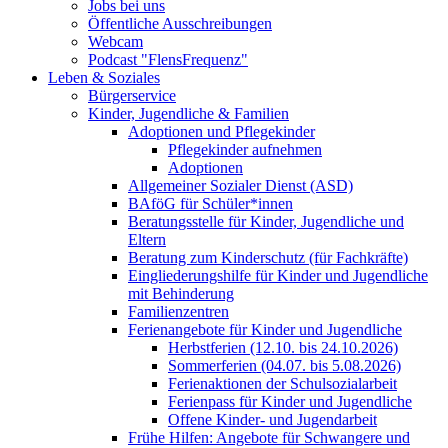
Jobs bei uns
Öffentliche Ausschreibungen
Webcam
Podcast "FlensFrequenz"
Leben & Soziales
Bürgerservice
Kinder, Jugendliche & Familien
Adoptionen und Pflegekinder
Pflegekinder aufnehmen
Adoptionen
Allgemeiner Sozialer Dienst (ASD)
BAföG für Schüler*innen
Beratungsstelle für Kinder, Jugendliche und
Eltern
Beratung zum Kinderschutz (für Fachkräfte)
Eingliederungshilfe für Kinder und Jugendliche
mit Behinderung
Familienzentren
Ferienangebote für Kinder und Jugendliche
Herbstferien (12.10. bis 24.10.2026)
Sommerferien (04.07. bis 5.08.2026)
Ferienaktionen der Schulsozialarbeit
Ferienpass für Kinder und Jugendliche
Offene Kinder- und Jugendarbeit
Frühe Hilfen: Angebote für Schwangere und