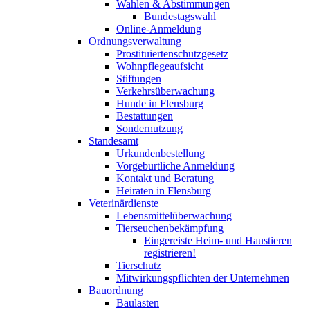
Wahlen & Abstimmungen
Bundestagswahl
Online-Anmeldung
Ordnungsverwaltung
Prostituiertenschutzgesetz
Wohnpflegeaufsicht
Stiftungen
Verkehrsüberwachung
Hunde in Flensburg
Bestattungen
Sondernutzung
Standesamt
Urkundenbestellung
Vorgeburtliche Anmeldung
Kontakt und Beratung
Heiraten in Flensburg
Veterinärdienste
Lebensmittelüberwachung
Tierseuchenbekämpfung
Eingereiste Heim- und Haustieren
registrieren!
Tierschutz
Mitwirkungspflichten der Unternehmen
Bauordnung
Baulasten