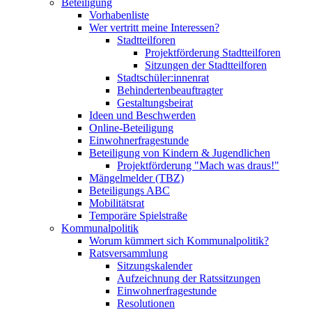
Beteiligung
Vorhabenliste
Wer vertritt meine Interessen?
Stadtteilforen
Projektförderung Stadtteilforen
Sitzungen der Stadtteilforen
Stadtschüler:innenrat
Behindertenbeauftragter
Gestaltungsbeirat
Ideen und Beschwerden
Online-Beteiligung
Einwohnerfragestunde
Beteiligung von Kindern & Jugendlichen
Projektförderung "Mach was draus!"
Mängelmelder (TBZ)
Beteiligungs ABC
Mobilitätsrat
Temporäre Spielstraße
Kommunalpolitik
Worum kümmert sich Kommunalpolitik?
Ratsversammlung
Sitzungskalender
Aufzeichnung der Ratssitzungen
Einwohnerfragestunde
Resolutionen