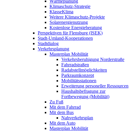
Wärmeplanung
Klimaschutz-Strategie
KlasseKlima
Weitere Klimaschutz-Projekte
Solarenergienutzung
Kostenlose Energieberatung
Perspektiven für Flensburg (ISEK)
Stadt-Umland-Kooperationen
Stadtdialog
Verkehrsplanung
Masterplan Mobilität
Verkehrsberuhigung Norderstraße
Fahrradstraßen
Radabstellmöglichkeiten
Parkraumkonzept
Mobilitätsstationen
Erweiterung personeller Ressourcen
Haushaltsbefragung zur
Fortbewegung (Mobilität)
Zu Fuß
Mit dem Fahrrad
Mit dem Bus
Nahverkehrsplan
Mit dem Auto
Masterplan Mobilität