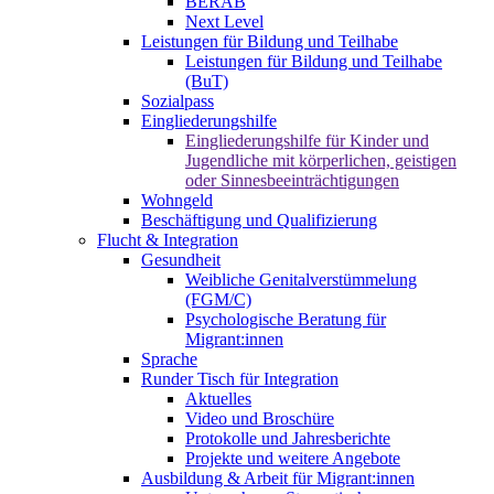
BERAB
Next Level
Leistungen für Bildung und Teilhabe
Leistungen für Bildung und Teilhabe
(BuT)
Sozialpass
Eingliederungshilfe
Eingliederungshilfe für Kinder und
Jugendliche mit körperlichen, geistigen
oder Sinnesbeeinträchtigungen
Wohngeld
Beschäftigung und Qualifizierung
Flucht & Integration
Gesundheit
Weibliche Genitalverstümmelung
(FGM/C)
Psychologische Beratung für
Migrant:innen
Sprache
Runder Tisch für Integration
Aktuelles
Video und Broschüre
Protokolle und Jahresberichte
Projekte und weitere Angebote
Ausbildung & Arbeit für Migrant:innen