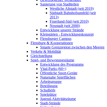
Sanierung von Stadtteilen
Westliche Altstadt (seit 2019)
Südstadt Bahnhofsumfeld (seit
2013)
Fruerlund-Süd (seit 2010)
Neustadt (seit 2000)
Entwicklung unserer Strände
Kleingärten - Entwicklungskonzept
Flensburger Campus
Flensburg & Kooperationen
Smarte Grenzregion zwischen den Meeren
Verkehr & Mobilität
Gleichstellung
Spiel- und Bewegungsräume
Entwicklung des Programms
Vital-Parks (60+)
Öffentliche Sport-Geräte
Naturnahe Spielflächen
Arbeitsgruppe
Beteiligung
Schulhöfe
Spielplätze
Jugend-Aktivitätsräume
Stadt-Strände