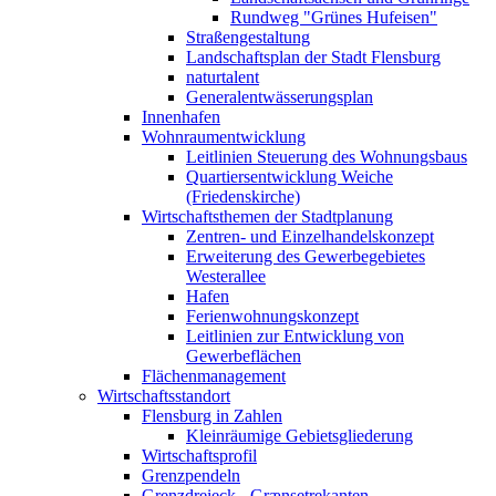
Rundweg "Grünes Hufeisen"
Straßengestaltung
Landschaftsplan der Stadt Flensburg
naturtalent
Generalentwässerungsplan
Innenhafen
Wohnraumentwicklung
Leitlinien Steuerung des Wohnungsbaus
Quartiersentwicklung Weiche
(Friedenskirche)
Wirtschaftsthemen der Stadtplanung
Zentren- und Einzelhandelskonzept
Erweiterung des Gewerbegebietes
Westerallee
Hafen
Ferienwohnungskonzept
Leitlinien zur Entwicklung von
Gewerbeflächen
Flächenmanagement
Wirtschaftsstandort
Flensburg in Zahlen
Kleinräumige Gebietsgliederung
Wirtschaftsprofil
Grenzpendeln
Grenzdreieck - Grænsetrekanten