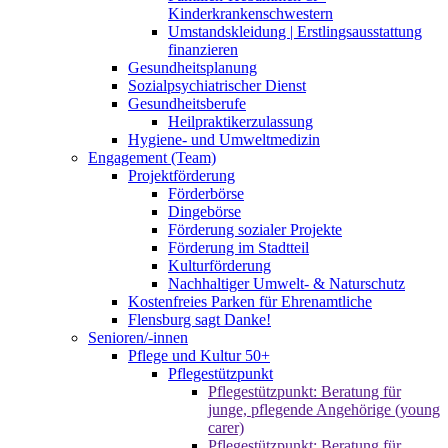
Kinderkrankenschwestern
Umstandskleidung | Erstlingsausstattung
finanzieren
Gesundheitsplanung
Sozialpsychiatrischer Dienst
Gesundheitsberufe
Heilpraktikerzulassung
Hygiene- und Umweltmedizin
Engagement (Team)
Projektförderung
Förderbörse
Dingebörse
Förderung sozialer Projekte
Förderung im Stadtteil
Kulturförderung
Nachhaltiger Umwelt- & Naturschutz
Kostenfreies Parken für Ehrenamtliche
Flensburg sagt Danke!
Senioren/-innen
Pflege und Kultur 50+
Pflegestützpunkt
Pflegestützpunkt: Beratung für
junge, pflegende Angehörige (young
carer)
Pflegestützpunkt: Beratung für