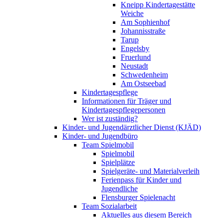
Kneipp Kindertagestätte
Weiche
Am Sophienhof
Johannisstraße
Tarup
Engelsby
Fruerlund
Neustadt
Schwedenheim
Am Ostseebad
Kindertagespflege
Informationen für Träger und
Kindertagespflegepersonen
Wer ist zuständig?
Kinder- und Jugendärztlicher Dienst (KJÄD)
Kinder- und Jugendbüro
Team Spielmobil
Spielmobil
Spielplätze
Spielgeräte- und Materialverleih
Ferienpass für Kinder und
Jugendliche
Flensburger Spielenacht
Team Sozialarbeit
Aktuelles aus diesem Bereich