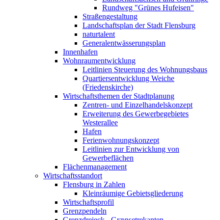
Rundweg "Grünes Hufeisen"
Straßengestaltung
Landschaftsplan der Stadt Flensburg
naturtalent
Generalentwässerungsplan
Innenhafen
Wohnraumentwicklung
Leitlinien Steuerung des Wohnungsbaus
Quartiersentwicklung Weiche
(Friedenskirche)
Wirtschaftsthemen der Stadtplanung
Zentren- und Einzelhandelskonzept
Erweiterung des Gewerbegebietes
Westerallee
Hafen
Ferienwohnungskonzept
Leitlinien zur Entwicklung von
Gewerbeflächen
Flächenmanagement
Wirtschaftsstandort
Flensburg in Zahlen
Kleinräumige Gebietsgliederung
Wirtschaftsprofil
Grenzpendeln
Grenzdreieck - Grænsetrekanten