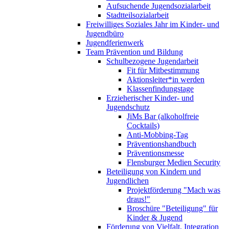
Aufsuchende Jugendsozialarbeit
Stadtteilsozialarbeit
Freiwilliges Soziales Jahr im Kinder- und
Jugendbüro
Jugendferienwerk
Team Prävention und Bildung
Schulbezogene Jugendarbeit
Fit für Mitbestimmung
Aktionsleiter*in werden
Klassenfindungstage
Erzieherischer Kinder- und
Jugendschutz
JiMs Bar (alkoholfreie
Cocktails)
Anti-Mobbing-Tag
Präventionshandbuch
Präventionsmesse
Flensburger Medien Security
Beteiligung von Kindern und
Jugendlichen
Projektförderung "Mach was
draus!"
Broschüre "Beteiligung" für
Kinder & Jugend
Förderung von Vielfalt, Integration