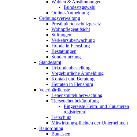
Wahlen & Abstimmungen
Bundestagswahl
Online-Anmeldung
Ordnungsverwaltung
Prostituiertenschutzgesetz
Wohnpflegeaufsicht
Stiftungen
Verkehrsüberwachung
Hunde in Flensburg
Bestattungen
Sondernutzung
Standesamt
Urkundenbestellung
Vorgeburtliche Anmeldung
Kontakt und Beratung
Heiraten in Flensburg
Veterinärdienste
Lebensmittelüberwachung
Tierseuchenbekämpfung
Eingereiste Heim- und Haustieren
registrieren!
Tierschutz
Mitwirkungspflichten der Unternehmen
Bauordnung
Baulasten