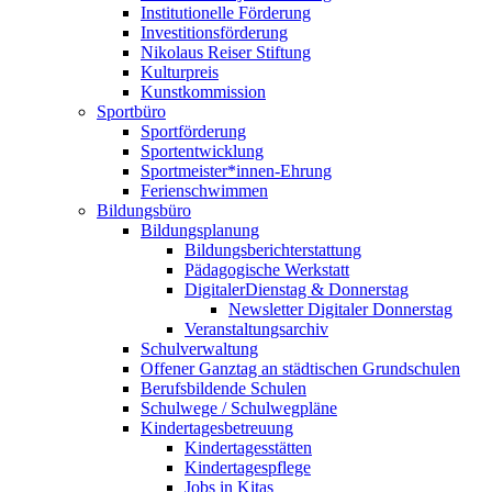
Institutionelle Förderung
Investitionsförderung
Nikolaus Reiser Stiftung
Kulturpreis
Kunstkommission
Sportbüro
Sportförderung
Sportentwicklung
Sportmeister*innen-Ehrung
Ferienschwimmen
Bildungsbüro
Bildungsplanung
Bildungsberichterstattung
Pädagogische Werkstatt
DigitalerDienstag & Donnerstag
Newsletter Digitaler Donnerstag
Veranstaltungsarchiv
Schulverwaltung
Offener Ganztag an städtischen Grundschulen
Berufsbildende Schulen
Schulwege / Schulwegpläne
Kindertagesbetreuung
Kindertagesstätten
Kindertagespflege
Jobs in Kitas