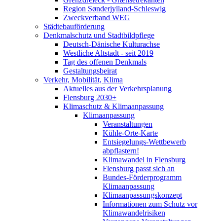
Region Sønderjylland-Schleswig
Zweckverband WEG
Städtebauförderung
Denkmalschutz und Stadtbildpflege
Deutsch-Dänische Kulturachse
Westliche Altstadt - seit 2019
Tag des offenen Denkmals
Gestaltungsbeirat
Verkehr, Mobilität, Klima
Aktuelles aus der Verkehrsplanung
Flensburg 2030+
Klimaschutz & Klimaanpassung
Klimaanpassung
Veranstaltungen
Kühle-Orte-Karte
Entsiegelungs-Wettbewerb
abpflastern!
Klimawandel in Flensburg
Flensburg passt sich an
Bundes-Förderprogramm
Klimaanpassung
Klimaanpassungskonzept
Informationen zum Schutz vor
Klimawandelrisiken