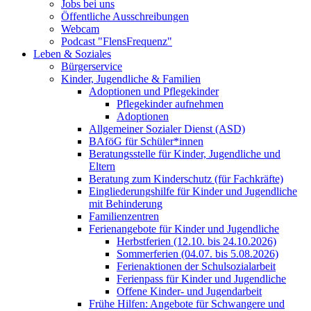
Jobs bei uns
Öffentliche Ausschreibungen
Webcam
Podcast "FlensFrequenz"
Leben & Soziales
Bürgerservice
Kinder, Jugendliche & Familien
Adoptionen und Pflegekinder
Pflegekinder aufnehmen
Adoptionen
Allgemeiner Sozialer Dienst (ASD)
BAföG für Schüler*innen
Beratungsstelle für Kinder, Jugendliche und
Eltern
Beratung zum Kinderschutz (für Fachkräfte)
Eingliederungshilfe für Kinder und Jugendliche
mit Behinderung
Familienzentren
Ferienangebote für Kinder und Jugendliche
Herbstferien (12.10. bis 24.10.2026)
Sommerferien (04.07. bis 5.08.2026)
Ferienaktionen der Schulsozialarbeit
Ferienpass für Kinder und Jugendliche
Offene Kinder- und Jugendarbeit
Frühe Hilfen: Angebote für Schwangere und