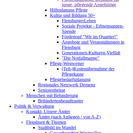
junge, pflegende Angehörige
Hilfeplanung Pflege
Kultur und Bildung 50+
FlensburgerLeben
Soziale Projekte - Erbsensuppen-
Spende
Fördertopf "Wir im Quartier!"
Angebote und Veranstaltungen in
Flensburg
Generationen-Kulturen-Vielfalt
"Die Notfallmappe"
Pflege-Wegweiser
(Teil-)Kostenübernahme der
Pflegekasse
Pflegebedarfsplanung
Regionales Netzwerk Demenz
Seniorenbeirat
Menschen mit Behinderung
Behindertenbeauftragter
Politik & Verwaltung
Kontakt: Unsere Ämter
Ämter (nach Anliegen / von A-Z)
Flensburg & Themen
Stadtbild im Wandel
Gewerbegebiet Westerallee