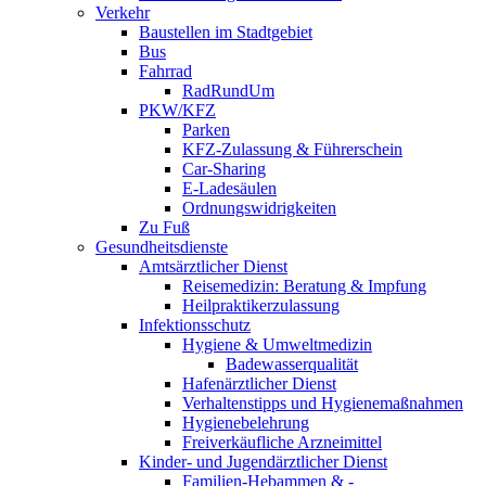
Verkehr
Baustellen im Stadtgebiet
Bus
Fahrrad
RadRundUm
PKW/KFZ
Parken
KFZ-Zulassung & Führerschein
Car-Sharing
E-Ladesäulen
Ordnungswidrigkeiten
Zu Fuß
Gesundheitsdienste
Amtsärztlicher Dienst
Reisemedizin: Beratung & Impfung
Heilpraktikerzulassung
Infektionsschutz
Hygiene & Umweltmedizin
Badewasserqualität
Hafenärztlicher Dienst
Verhaltenstipps und Hygienemaßnahmen
Hygienebelehrung
Freiverkäufliche Arzneimittel
Kinder- und Jugendärztlicher Dienst
Familien-Hebammen & -