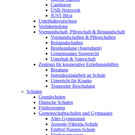
Careleaver
ÜSB-Netzwerk
JUST BEst
Unterhaltsvorschuss
Verfahrenslotse
Vormundschaft, Pflegschaft & Beistandschaft
Vormundschaften & Pflegschaften
Beistandschaften
Beurkundung (Jugendamt)
Gemeinsames Sorgerecht
Unterhalt & Vaterschaft
Zentrum für kooperative Erziehungshilfen
Beratung
Jugendsozialarbeit an Schule
Unterricht für Kranke
Temporäre Beschulung
Schulen
Grundschulen
Dänische Schulen
Förderzentren
Gemeinschaftsschulen und Gymnasien
Altes Gymnasium
Auguste-Viktoria-Schule
Fridtjof-Nansen-Schule
Fördegymnasium