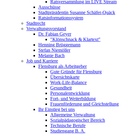
Ratsversammlung im LIVE Stream
Ausschüsse
Stadtpräsidentin Susanne Schäfer-Quäck
Ratsinformationssystem
Stadtrecht
Verwaltungsvorstand
Dr. Fabian Geyer
"Klönschnack & Klartext"
Henning Brüggemann
Stefan Niemöller
Melanie Bach
Job und Karriere
Flensburg als Arbeitgeber
Gute Gründe für Flensburg
Übersichtskarte
Work-Life-Balance
Gesundheit
Personalentwicklung
Fort- und Weiterbildung
Frauenförderung und Gleichstellung
Ihr Einstieg bei uns
Allgemeine Verwaltung
Sozialpädagogischer Bereich
Technische Berufe
Studiengang B. A.