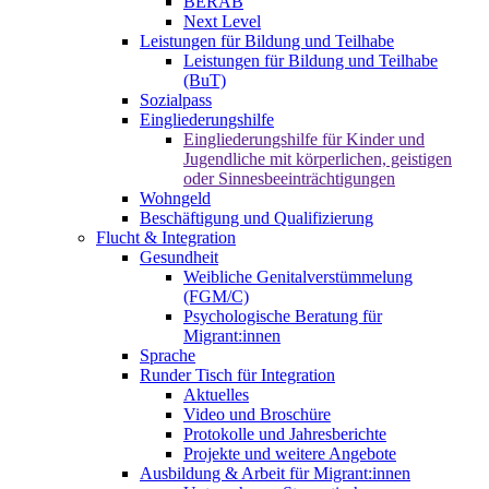
BERAB
Next Level
Leistungen für Bildung und Teilhabe
Leistungen für Bildung und Teilhabe
(BuT)
Sozialpass
Eingliederungshilfe
Eingliederungshilfe für Kinder und
Jugendliche mit körperlichen, geistigen
oder Sinnesbeeinträchtigungen
Wohngeld
Beschäftigung und Qualifizierung
Flucht & Integration
Gesundheit
Weibliche Genitalverstümmelung
(FGM/C)
Psychologische Beratung für
Migrant:innen
Sprache
Runder Tisch für Integration
Aktuelles
Video und Broschüre
Protokolle und Jahresberichte
Projekte und weitere Angebote
Ausbildung & Arbeit für Migrant:innen