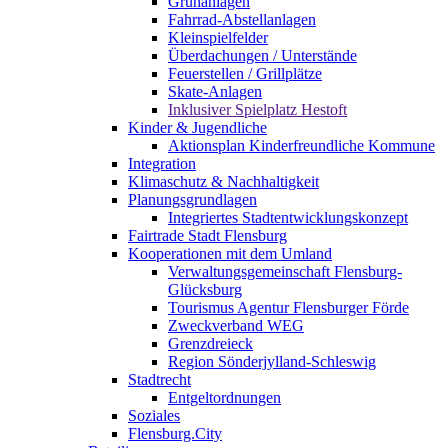
Grünanlagen
Fahrrad-Abstellanlagen
Kleinspielfelder
Überdachungen / Unterstände
Feuerstellen / Grillplätze
Skate-Anlagen
Inklusiver Spielplatz Hestoft
Kinder & Jugendliche
Aktionsplan Kinderfreundliche Kommune
Integration
Klimaschutz & Nachhaltigkeit
Planungsgrundlagen
Integriertes Stadtentwicklungskonzept
Fairtrade Stadt Flensburg
Kooperationen mit dem Umland
Verwaltungsgemeinschaft Flensburg-
Glücksburg
Tourismus Agentur Flensburger Förde
Zweckverband WEG
Grenzdreieck
Region Sönderjylland-Schleswig
Stadtrecht
Entgeltordnungen
Soziales
Flensburg.City