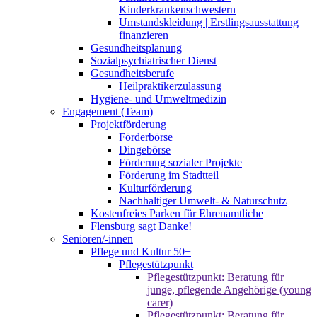
Kinderkrankenschwestern
Umstandskleidung | Erstlingsausstattung
finanzieren
Gesundheitsplanung
Sozialpsychiatrischer Dienst
Gesundheitsberufe
Heilpraktikerzulassung
Hygiene- und Umweltmedizin
Engagement (Team)
Projektförderung
Förderbörse
Dingebörse
Förderung sozialer Projekte
Förderung im Stadtteil
Kulturförderung
Nachhaltiger Umwelt- & Naturschutz
Kostenfreies Parken für Ehrenamtliche
Flensburg sagt Danke!
Senioren/-innen
Pflege und Kultur 50+
Pflegestützpunkt
Pflegestützpunkt: Beratung für
junge, pflegende Angehörige (young
carer)
Pflegestützpunkt: Beratung für