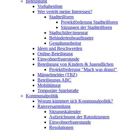
Beteiligung
Vorhabenliste
Wer vertritt meine Interessen?
Stadtteilforen
Projektförderung Stadtteilforen
Sitzungen der Stadtteilforen
Stadtschüler:innenrat
Behindertenbeauftragter
Gestaltungsbeirat
Ideen und Beschwerden
Online-Beteiligung
Einwohnerfragestunde
Beteiligung von Kindern & Jugendlichen
Projektförderung "Mach was draus!"
Mängelmelder (TBZ)
Beteiligungs ABC
Mobilitätsrat
Temporäre Spielstraße
Kommunalpolitik
Worum kümmert sich Kommunalpolitik?
Ratsversammlung
Sitzungskalender
Aufzeichnung der Ratssitzungen
Einwohnerfragestunde
Resolutionen