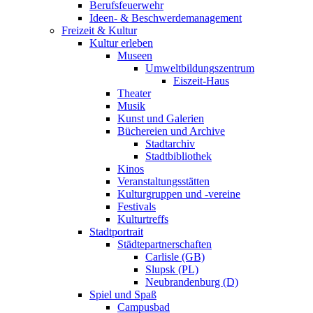
Berufsfeuerwehr
Ideen- & Beschwerdemanagement
Freizeit & Kultur
Kultur erleben
Museen
Umweltbildungszentrum
Eiszeit-Haus
Theater
Musik
Kunst und Galerien
Büchereien und Archive
Stadtarchiv
Stadtbibliothek
Kinos
Veranstaltungsstätten
Kulturgruppen und -vereine
Festivals
Kulturtreffs
Stadtportrait
Städtepartnerschaften
Carlisle (GB)
Slupsk (PL)
Neubrandenburg (D)
Spiel und Spaß
Campusbad