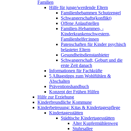
Familien
Hilfe für junge/werdende Eltern
Familienhebammen Schutzengel
Schwangerschafts(konflikt)
Offene Anlaufstellen
Familien-Hebammen, -
Kinderkrankenschwestern,
Familienhelfer:innen
Patenschaften für Kinder psychisch
belasteter Eltern
Gesundheitsdienstanbieter
Schwangerschaft, Geburt und die
erste Zeit danach
Informationen für Fachkräfte
5 Alltagstipps zum Wohlfühlen &
Abschalten
Präventionshandbuch
Konzept der Frühen Hilfen
Hilfe zur Erziehung
Kinderfreundliche Kommune
Kinderbetreuung: Kitas & Kindertagespflege
Kindertagesstätten
Städtische Kindertagesstätten
Alter Kupfermühlenweg
Stuhrsallee