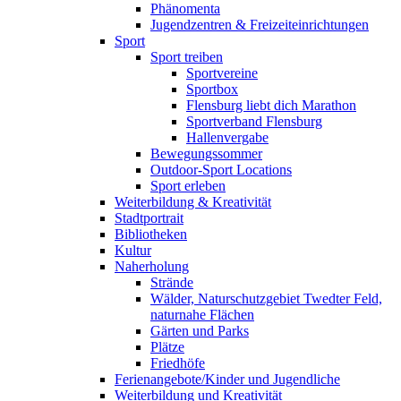
Phänomenta
Jugendzentren & Freizeiteinrichtungen
Sport
Sport treiben
Sportvereine
Sportbox
Flensburg liebt dich Marathon
Sportverband Flensburg
Hallenvergabe
Bewegungssommer
Outdoor-Sport Locations
Sport erleben
Weiterbildung & Kreativität
Stadtportrait
Bibliotheken
Kultur
Naherholung
Strände
Wälder, Naturschutzgebiet Twedter Feld,
naturnahe Flächen
Gärten und Parks
Plätze
Friedhöfe
Ferienangebote/Kinder und Jugendliche
Weiterbildung und Kreativität