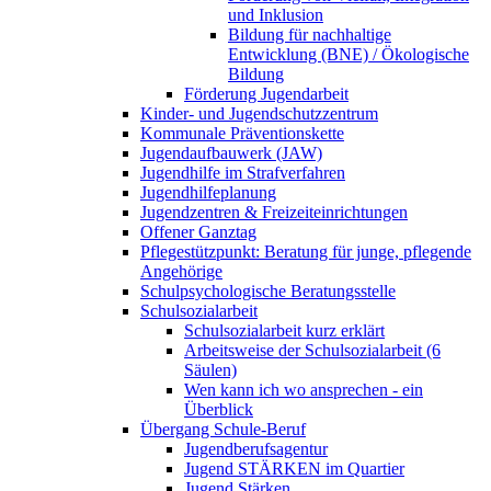
und Inklusion
Bildung für nachhaltige
Entwicklung (BNE) / Ökologische
Bildung
Förderung Jugendarbeit
Kinder- und Jugendschutzzentrum
Kommunale Präventionskette
Jugendaufbauwerk (JAW)
Jugendhilfe im Strafverfahren
Jugendhilfeplanung
Jugendzentren & Freizeiteinrichtungen
Offener Ganztag
Pflegestützpunkt: Beratung für junge, pflegende
Angehörige
Schulpsychologische Beratungsstelle
Schulsozialarbeit
Schulsozialarbeit kurz erklärt
Arbeitsweise der Schulsozialarbeit (6
Säulen)
Wen kann ich wo ansprechen - ein
Überblick
Übergang Schule-Beruf
Jugendberufsagentur
Jugend STÄRKEN im Quartier
Jugend Stärken