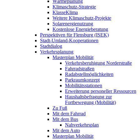
Wärmeplanung
Klimaschutz-Strategie
KlasseKlima
Weitere Klimaschutz-Projekte
Solarenergienutzung
Kostenlose Energieberatung
Perspektiven für Flensburg (ISEK)
Stadt-Umland-Kooperationen
Stadtdialog
Verkehrsplanung
Masterplan Mobilität
Verkehrsberuhigung Norderstraße
Fahrradstraßen
Radabstellmöglichkeiten
Parkraumkonzept
Mobilitätsstationen
Erweiterung personeller Ressourcen
Haushaltsbefragung zur
Fortbewegung (Mobilität)
Zu Fuß
Mit dem Fahrrad
Mit dem Bus
Nahverkehrsplan
Mit dem Auto
Masterplan Mobilität