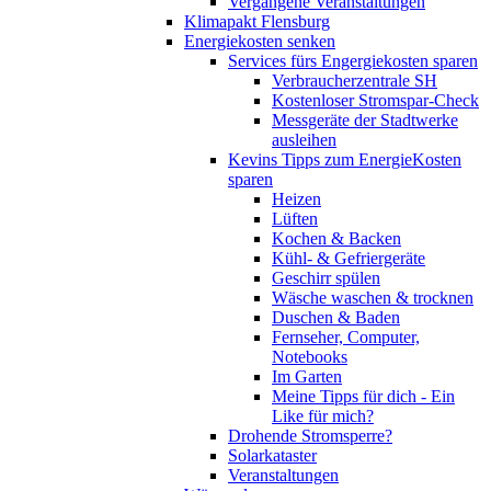
Vergangene Veranstaltungen
Klimapakt Flensburg
Energiekosten senken
Services fürs Engergiekosten sparen
Verbraucherzentrale SH
Kostenloser Stromspar-Check
Messgeräte der Stadtwerke
ausleihen
Kevins Tipps zum EnergieKosten
sparen
Heizen
Lüften
Kochen & Backen
Kühl- & Gefriergeräte
Geschirr spülen
Wäsche waschen & trocknen
Duschen & Baden
Fernseher, Computer,
Notebooks
Im Garten
Meine Tipps für dich - Ein
Like für mich?
Drohende Stromsperre?
Solarkataster
Veranstaltungen