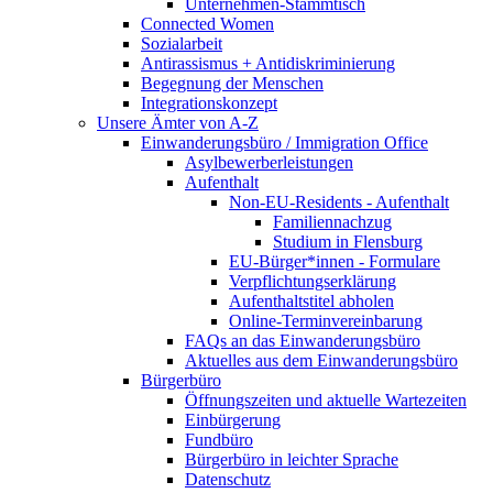
Unternehmen-Stammtisch
Connected Women
Sozialarbeit
Antirassismus + Antidiskriminierung
Begegnung der Menschen
Integrationskonzept
Unsere Ämter von A-Z
Einwanderungsbüro / Immigration Office
Asylbewerberleistungen
Aufenthalt
Non-EU-Residents - Aufenthalt
Familiennachzug
Studium in Flensburg
EU-Bürger*innen - Formulare
Verpflichtungserklärung
Aufenthaltstitel abholen
Online-Terminvereinbarung
FAQs an das Einwanderungsbüro
Aktuelles aus dem Einwanderungsbüro
Bürgerbüro
Öffnungszeiten und aktuelle Wartezeiten
Einbürgerung
Fundbüro
Bürgerbüro in leichter Sprache
Datenschutz