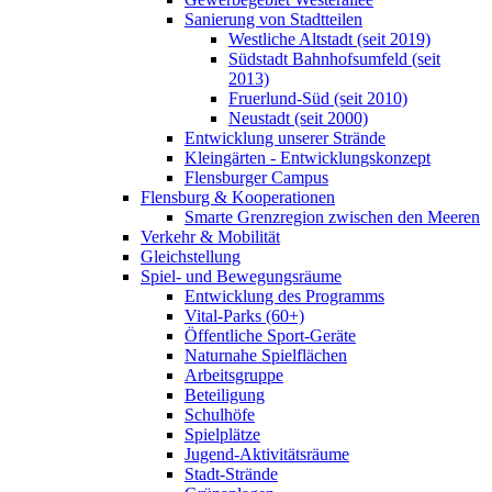
Sanierung von Stadtteilen
Westliche Altstadt (seit 2019)
Südstadt Bahnhofsumfeld (seit
2013)
Fruerlund-Süd (seit 2010)
Neustadt (seit 2000)
Entwicklung unserer Strände
Kleingärten - Entwicklungskonzept
Flensburger Campus
Flensburg & Kooperationen
Smarte Grenzregion zwischen den Meeren
Verkehr & Mobilität
Gleichstellung
Spiel- und Bewegungsräume
Entwicklung des Programms
Vital-Parks (60+)
Öffentliche Sport-Geräte
Naturnahe Spielflächen
Arbeitsgruppe
Beteiligung
Schulhöfe
Spielplätze
Jugend-Aktivitätsräume
Stadt-Strände