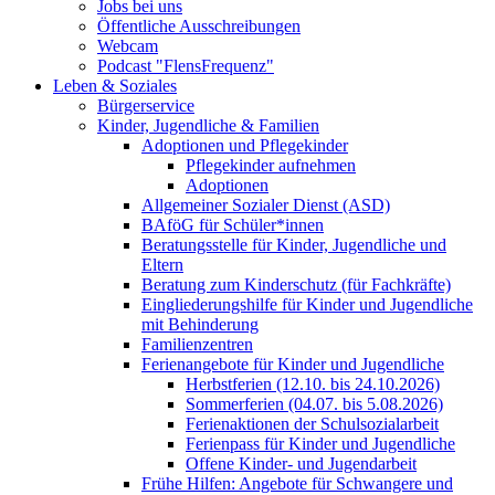
Jobs bei uns
Öffentliche Ausschreibungen
Webcam
Podcast "FlensFrequenz"
Leben & Soziales
Bürgerservice
Kinder, Jugendliche & Familien
Adoptionen und Pflegekinder
Pflegekinder aufnehmen
Adoptionen
Allgemeiner Sozialer Dienst (ASD)
BAföG für Schüler*innen
Beratungsstelle für Kinder, Jugendliche und
Eltern
Beratung zum Kinderschutz (für Fachkräfte)
Eingliederungshilfe für Kinder und Jugendliche
mit Behinderung
Familienzentren
Ferienangebote für Kinder und Jugendliche
Herbstferien (12.10. bis 24.10.2026)
Sommerferien (04.07. bis 5.08.2026)
Ferienaktionen der Schulsozialarbeit
Ferienpass für Kinder und Jugendliche
Offene Kinder- und Jugendarbeit
Frühe Hilfen: Angebote für Schwangere und