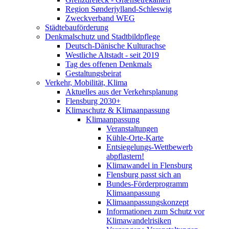
Region Sønderjylland-Schleswig
Zweckverband WEG
Städtebauförderung
Denkmalschutz und Stadtbildpflege
Deutsch-Dänische Kulturachse
Westliche Altstadt - seit 2019
Tag des offenen Denkmals
Gestaltungsbeirat
Verkehr, Mobilität, Klima
Aktuelles aus der Verkehrsplanung
Flensburg 2030+
Klimaschutz & Klimaanpassung
Klimaanpassung
Veranstaltungen
Kühle-Orte-Karte
Entsiegelungs-Wettbewerb
abpflastern!
Klimawandel in Flensburg
Flensburg passt sich an
Bundes-Förderprogramm
Klimaanpassung
Klimaanpassungskonzept
Informationen zum Schutz vor
Klimawandelrisiken