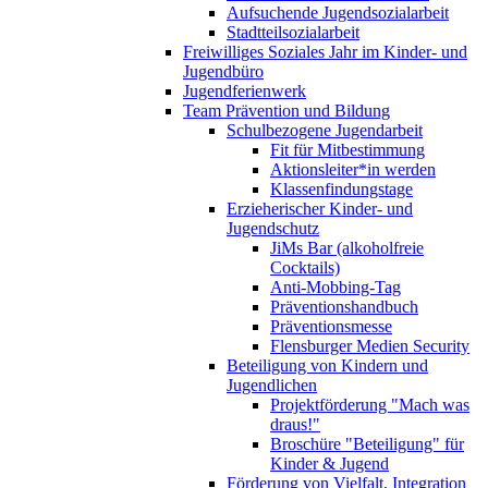
Aufsuchende Jugendsozialarbeit
Stadtteilsozialarbeit
Freiwilliges Soziales Jahr im Kinder- und
Jugendbüro
Jugendferienwerk
Team Prävention und Bildung
Schulbezogene Jugendarbeit
Fit für Mitbestimmung
Aktionsleiter*in werden
Klassenfindungstage
Erzieherischer Kinder- und
Jugendschutz
JiMs Bar (alkoholfreie
Cocktails)
Anti-Mobbing-Tag
Präventionshandbuch
Präventionsmesse
Flensburger Medien Security
Beteiligung von Kindern und
Jugendlichen
Projektförderung "Mach was
draus!"
Broschüre "Beteiligung" für
Kinder & Jugend
Förderung von Vielfalt, Integration