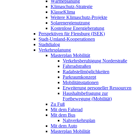
Wärmeplanung
Klimaschutz-Strategie
KlasseKlima
Weitere Klimaschutz-Projekte
Solarenergienutzung
Kostenlose Energieberatung
Perspektiven für Flensburg (ISEK)
Stadt-Umland-Kooperationen
Stadtdialog
Verkehrsplanung
Masterplan Mobilität
Verkehrsberuhigung Norderstraße
Fahrradstraßen
Radabstellmöglichkeiten
Parkraumkonzept
Mobilitätsstationen
Erweiterung personeller Ressourcen
Haushaltsbefragung zur
Fortbewegung (Mobilität)
Zu Fuß
Mit dem Fahrrad
Mit dem Bus
Nahverkehrsplan
Mit dem Auto
Masterplan Mobilität