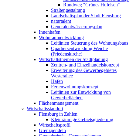
Rundweg "Grünes Hufeisen"
Straßengestaltung
Landschaftsplan der Stadt Flensburg
naturtalent
Generalentwässerungsplan
Innenhafen
Wohnraumentwicklung
Leitlinien Steuerung des Wohnungsbaus
Quartiersentwicklung Weiche
(Friedenskirche)
Wirtschaftsthemen der Stadtplanung
Zentren- und Einzelhandelskonzept
Erweiterung des Gewerbegebietes
Westerallee
Hafen
Ferienwohnungskonzept
Leitlinien zur Entwicklung von
Gewerbeflächen
Flächenmanagement
Wirtschaftsstandort
Flensburg in Zahlen
Kleinräumige Gebietsgliederung
Wirtschaftsprofil
Grenzpendeln
Grenzdreieck - Grænsetrekanten