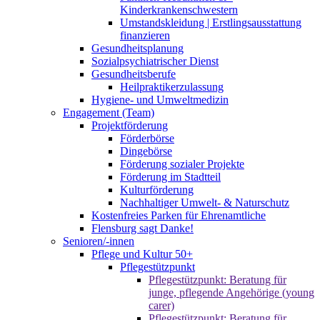
Kinderkrankenschwestern
Umstandskleidung | Erstlingsausstattung
finanzieren
Gesundheitsplanung
Sozialpsychiatrischer Dienst
Gesundheitsberufe
Heilpraktikerzulassung
Hygiene- und Umweltmedizin
Engagement (Team)
Projektförderung
Förderbörse
Dingebörse
Förderung sozialer Projekte
Förderung im Stadtteil
Kulturförderung
Nachhaltiger Umwelt- & Naturschutz
Kostenfreies Parken für Ehrenamtliche
Flensburg sagt Danke!
Senioren/-innen
Pflege und Kultur 50+
Pflegestützpunkt
Pflegestützpunkt: Beratung für
junge, pflegende Angehörige (young
carer)
Pflegestützpunkt: Beratung für