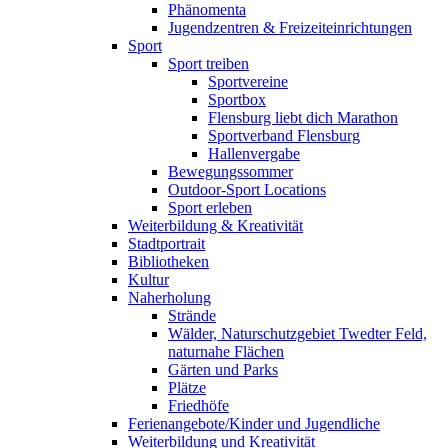
Phänomenta
Jugendzentren & Freizeiteinrichtungen
Sport
Sport treiben
Sportvereine
Sportbox
Flensburg liebt dich Marathon
Sportverband Flensburg
Hallenvergabe
Bewegungssommer
Outdoor-Sport Locations
Sport erleben
Weiterbildung & Kreativität
Stadtportrait
Bibliotheken
Kultur
Naherholung
Strände
Wälder, Naturschutzgebiet Twedter Feld,
naturnahe Flächen
Gärten und Parks
Plätze
Friedhöfe
Ferienangebote/Kinder und Jugendliche
Weiterbildung und Kreativität