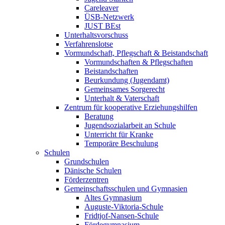
Careleaver
ÜSB-Netzwerk
JUST BEst
Unterhaltsvorschuss
Verfahrenslotse
Vormundschaft, Pflegschaft & Beistandschaft
Vormundschaften & Pflegschaften
Beistandschaften
Beurkundung (Jugendamt)
Gemeinsames Sorgerecht
Unterhalt & Vaterschaft
Zentrum für kooperative Erziehungshilfen
Beratung
Jugendsozialarbeit an Schule
Unterricht für Kranke
Temporäre Beschulung
Schulen
Grundschulen
Dänische Schulen
Förderzentren
Gemeinschaftsschulen und Gymnasien
Altes Gymnasium
Auguste-Viktoria-Schule
Fridtjof-Nansen-Schule
Fördegymnasium