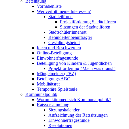
Beteiligung
Vorhabenliste
Wer vertritt meine Interessen?
Stadtteilforen
Projektförderung Stadtteilforen
Sitzungen der Stadtteilforen
Stadtschüler:innenrat
Behindertenbeauftragter
Gestaltungsbeirat
Ideen und Beschwerden
Online-Beteiligung
Einwohnerfragestunde
Beteiligung von Kindern & Jugendlichen
Projektförderung "Mach was draus!"
Mängelmelder (TBZ)
Beteiligungs ABC
Mobilitätsrat
Temporäre Spielstraße
Kommunalpolitik
Worum kümmert sich Kommunalpolitik?
Ratsversammlung
Sitzungskalender
Aufzeichnung der Ratssitzungen
Einwohnerfragestunde
Resolutionen