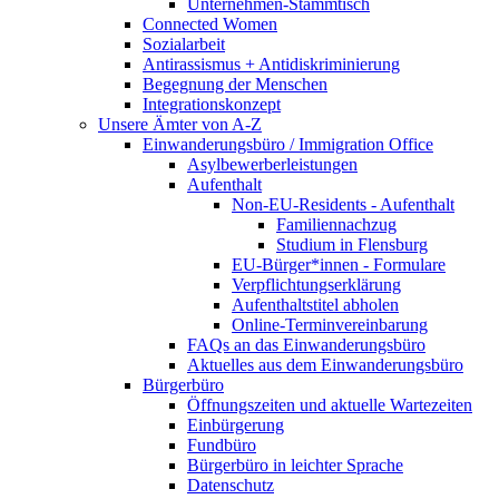
Unternehmen-Stammtisch
Connected Women
Sozialarbeit
Antirassismus + Antidiskriminierung
Begegnung der Menschen
Integrationskonzept
Unsere Ämter von A-Z
Einwanderungsbüro / Immigration Office
Asylbewerberleistungen
Aufenthalt
Non-EU-Residents - Aufenthalt
Familiennachzug
Studium in Flensburg
EU-Bürger*innen - Formulare
Verpflichtungserklärung
Aufenthaltstitel abholen
Online-Terminvereinbarung
FAQs an das Einwanderungsbüro
Aktuelles aus dem Einwanderungsbüro
Bürgerbüro
Öffnungszeiten und aktuelle Wartezeiten
Einbürgerung
Fundbüro
Bürgerbüro in leichter Sprache
Datenschutz