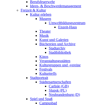
Berufsfeuerwehr
Ideen- & Beschwerdemanagement
Freizeit & Kultur
Kultur erleben
Museen
Umweltbildungszentrum
Eiszeit-Haus
Theater
Musik
Kunst und Galerien
Büchereien und Archive
Stadtarchiv
Stadtbibliothek
Kinos
Veranstaltungsstätten
Kulturgruppen und -vereine
Festivals
Kulturtreffs
Stadtportrait
Städtepartnerschaften
Carlisle (GB)
Slupsk (PL)
Neubrandenburg (D)
Spiel und Spaß
Campusbad