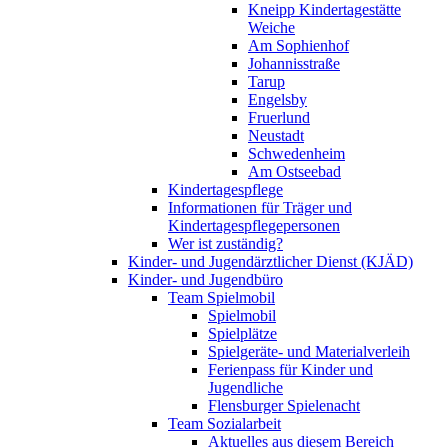
Kneipp Kindertagestätte
Weiche
Am Sophienhof
Johannisstraße
Tarup
Engelsby
Fruerlund
Neustadt
Schwedenheim
Am Ostseebad
Kindertagespflege
Informationen für Träger und
Kindertagespflegepersonen
Wer ist zuständig?
Kinder- und Jugendärztlicher Dienst (KJÄD)
Kinder- und Jugendbüro
Team Spielmobil
Spielmobil
Spielplätze
Spielgeräte- und Materialverleih
Ferienpass für Kinder und
Jugendliche
Flensburger Spielenacht
Team Sozialarbeit
Aktuelles aus diesem Bereich