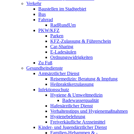
Verkehr
Baustellen im Stadtgebiet
Bus
Fahrrad
RadRundUm
PKW/KFZ
Parken
KFZ-Zulassung & Führerschein
Car-Sharing
E-Ladesäulen
Ordnungswidrigkeiten
Zu Fuß
Gesundheitsdienste
Amtsärztlicher Dienst
Reisemedizin: Beratung & Impfung
Heilpraktikerzulassung
Infektionsschutz
Hygiene & Umweltmedizin
Badewasserqualität
Hafenärztlicher Dienst
Verhaltenstipps und Hygienemaßnahmen
Hygienebelehrung
Freiverkäufliche Arzneimittel
Kinder- und Jugendärztlicher Dienst
Familien-Hebammen & -