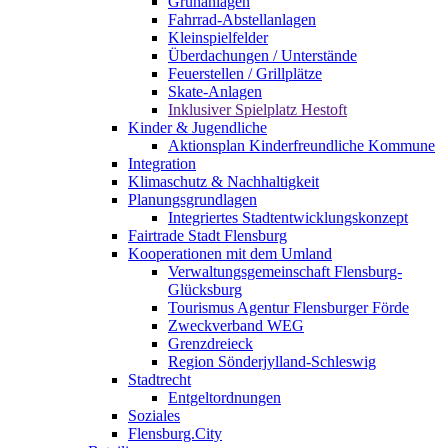
Grünanlagen
Fahrrad-Abstellanlagen
Kleinspielfelder
Überdachungen / Unterstände
Feuerstellen / Grillplätze
Skate-Anlagen
Inklusiver Spielplatz Hestoft
Kinder & Jugendliche
Aktionsplan Kinderfreundliche Kommune
Integration
Klimaschutz & Nachhaltigkeit
Planungsgrundlagen
Integriertes Stadtentwicklungskonzept
Fairtrade Stadt Flensburg
Kooperationen mit dem Umland
Verwaltungsgemeinschaft Flensburg-
Glücksburg
Tourismus Agentur Flensburger Förde
Zweckverband WEG
Grenzdreieck
Region Sönderjylland-Schleswig
Stadtrecht
Entgeltordnungen
Soziales
Flensburg.City