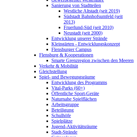
Sanierung von Stadtteilen
Westliche Altstadt (seit 2019)
Südstadt Bahnhofsumfeld (seit
2013)
Fruerlund-Süd (seit 2010)
Neustadt (seit 2000)
Entwicklung unserer Strände
Kleingärten - Entwicklungskonzept
Flensburger Campus
Flensburg & Kooperationen
Smarte Grenzregion zwischen den Meeren
Verkehr & Mobilität
Gleichstellung
Spiel- und Bewegungsräume
Entwicklung des Programms
Vital-Parks (60+)
Öffentliche Sport-Geräte
Naturnahe Spielflächen
Arbeitsgruppe
Beteiligung
Schulhöfe
Spielplätze
Jugend-Aktivitätsräume
Stadt-Strände