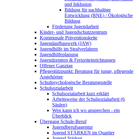
und Inklusion
Bildung für nachhaltige
Entwicklung (BNE) / Ökologische
Bildung
Förderung Jugendarbeit
Kinder- und Jugendschutzzentrum
Kommunale Präventionskette
Jugendaufbauwerk (JAW)
Jugendhilfe im Strafverfahren
Jugendhilfeplanung
Jugendzentren & Freizeiteinrichtungen
Offener Ganztag
Pflegestützpunkt: Beratung für junge, pflegende
Angehörige
Schulpsychologische Beratungsstelle
Schulsozialarbeit
Schulsozialarbeit kurz erklärt
Arbeitsweise der Schulsozialarbeit (6
Säulen)
Wen kann ich wo ansprechen - ein
Überblick
Übergang Schule-Beruf
Jugendberufsagentur
Jugend STÄRKEN im Quartier
Jugend Stärken