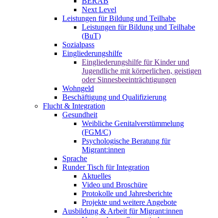
BERAB
Next Level
Leistungen für Bildung und Teilhabe
Leistungen für Bildung und Teilhabe
(BuT)
Sozialpass
Eingliederungshilfe
Eingliederungshilfe für Kinder und
Jugendliche mit körperlichen, geistigen
oder Sinnesbeeinträchtigungen
Wohngeld
Beschäftigung und Qualifizierung
Flucht & Integration
Gesundheit
Weibliche Genitalverstümmelung
(FGM/C)
Psychologische Beratung für
Migrant:innen
Sprache
Runder Tisch für Integration
Aktuelles
Video und Broschüre
Protokolle und Jahresberichte
Projekte und weitere Angebote
Ausbildung & Arbeit für Migrant:innen