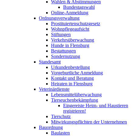
Wahlen & Abstimmungen
Bundestagswahl
Online-Anmeldung
Ordnungsverwaltung
Prostituiertenschutzgesetz
Wohnpflegeaufsicht
Stiftungen
Verkehrsüberwachung
Hunde in Flensburg
Bestattungen
Sondernutzung
Standesamt
Urkundenbestellung
Vorgeburtliche Anmeldung
Kontakt und Beratung
Heiraten in Flensburg
Veterinärdienste
Lebensmittelüberwachung
Tierseuchenbekämpfung
Eingereiste Heim- und Haustieren
registrieren!
Tierschutz
Mitwirkungspflichten der Unternehmen
Bauordnung
Baulasten