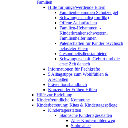
Familien
Hilfe für junge/werdende Eltern
Familienhebammen Schutzengel
Schwangerschafts(konflikt)
Offene Anlaufstellen
Familien-Hebammen, -
Kinderkrankenschwestern,
Familienhelfer:innen
Patenschaften für Kinder psychisch
belasteter Eltern
Gesundheitsdienstanbieter
Schwangerschaft, Geburt und die
erste Zeit danach
Informationen für Fachkräfte
5 Alltagstipps zum Wohlfühlen &
Abschalten
Präventionshandbuch
Konzept der Frühen Hilfen
Hilfe zur Erziehung
Kinderfreundliche Kommune
Kinderbetreuung: Kitas & Kindertagespflege
Kindertagesstätten
Städtische Kindertagesstätten
Alter Kupfermühlenweg
Stuhrsallee