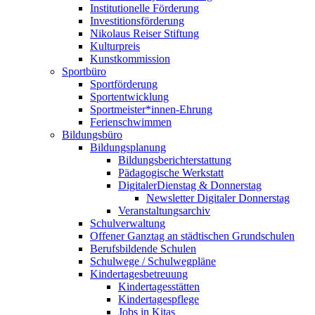
Institutionelle Förderung
Investitionsförderung
Nikolaus Reiser Stiftung
Kulturpreis
Kunstkommission
Sportbüro
Sportförderung
Sportentwicklung
Sportmeister*innen-Ehrung
Ferienschwimmen
Bildungsbüro
Bildungsplanung
Bildungsberichterstattung
Pädagogische Werkstatt
DigitalerDienstag & Donnerstag
Newsletter Digitaler Donnerstag
Veranstaltungsarchiv
Schulverwaltung
Offener Ganztag an städtischen Grundschulen
Berufsbildende Schulen
Schulwege / Schulwegpläne
Kindertagesbetreuung
Kindertagesstätten
Kindertagespflege
Jobs in Kitas