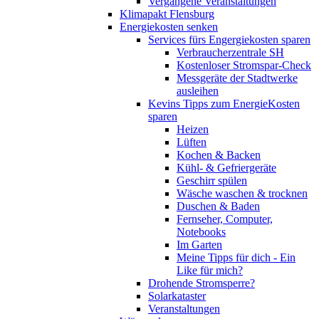
Vergangene Veranstaltungen
Klimapakt Flensburg
Energiekosten senken
Services fürs Engergiekosten sparen
Verbraucherzentrale SH
Kostenloser Stromspar-Check
Messgeräte der Stadtwerke
ausleihen
Kevins Tipps zum EnergieKosten
sparen
Heizen
Lüften
Kochen & Backen
Kühl- & Gefriergeräte
Geschirr spülen
Wäsche waschen & trocknen
Duschen & Baden
Fernseher, Computer,
Notebooks
Im Garten
Meine Tipps für dich - Ein
Like für mich?
Drohende Stromsperre?
Solarkataster
Veranstaltungen