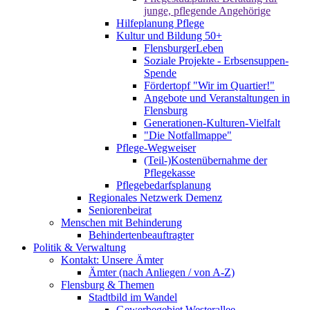
junge, pflegende Angehörige
Hilfeplanung Pflege
Kultur und Bildung 50+
FlensburgerLeben
Soziale Projekte - Erbsensuppen-
Spende
Fördertopf "Wir im Quartier!"
Angebote und Veranstaltungen in
Flensburg
Generationen-Kulturen-Vielfalt
"Die Notfallmappe"
Pflege-Wegweiser
(Teil-)Kostenübernahme der
Pflegekasse
Pflegebedarfsplanung
Regionales Netzwerk Demenz
Seniorenbeirat
Menschen mit Behinderung
Behindertenbeauftragter
Politik & Verwaltung
Kontakt: Unsere Ämter
Ämter (nach Anliegen / von A-Z)
Flensburg & Themen
Stadtbild im Wandel
Gewerbegebiet Westerallee