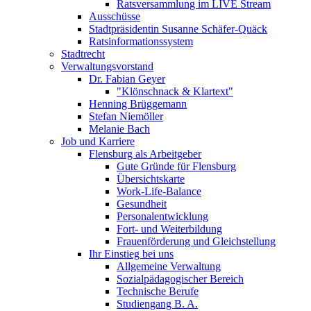
Ratsversammlung im LIVE Stream
Ausschüsse
Stadtpräsidentin Susanne Schäfer-Quäck
Ratsinformationssystem
Stadtrecht
Verwaltungsvorstand
Dr. Fabian Geyer
"Klönschnack & Klartext"
Henning Brüggemann
Stefan Niemöller
Melanie Bach
Job und Karriere
Flensburg als Arbeitgeber
Gute Gründe für Flensburg
Übersichtskarte
Work-Life-Balance
Gesundheit
Personalentwicklung
Fort- und Weiterbildung
Frauenförderung und Gleichstellung
Ihr Einstieg bei uns
Allgemeine Verwaltung
Sozialpädagogischer Bereich
Technische Berufe
Studiengang B. A.