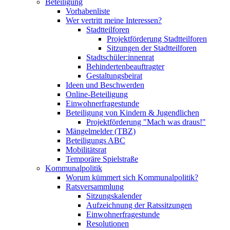
Beteiligung
Vorhabenliste
Wer vertritt meine Interessen?
Stadtteilforen
Projektförderung Stadtteilforen
Sitzungen der Stadtteilforen
Stadtschüler:innenrat
Behindertenbeauftragter
Gestaltungsbeirat
Ideen und Beschwerden
Online-Beteiligung
Einwohnerfragestunde
Beteiligung von Kindern & Jugendlichen
Projektförderung "Mach was draus!"
Mängelmelder (TBZ)
Beteiligungs ABC
Mobilitätsrat
Temporäre Spielstraße
Kommunalpolitik
Worum kümmert sich Kommunalpolitik?
Ratsversammlung
Sitzungskalender
Aufzeichnung der Ratssitzungen
Einwohnerfragestunde
Resolutionen