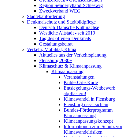
Region Sønderjylland-Schleswig
Zweckverband WEG
Städtebauförderung
Denkmalschutz und Stadtbildpflege
Deutsch-Dänische Kulturachse
Westliche Altstadt - seit 2019
Tag des offenen Denkmals
Gestaltungsbeirat
Verkehr, Mobilität, Klima
Aktuelles aus der Verkehrsplanung
Flensburg 2030+
Klimaschutz & Klimaanpassung
Klimaanpassung
Veranstaltungen
Kühle-Orte-Karte
Entsiegelungs-Wettbewerb
abpflastern!
Klimawandel in Flensburg
Flensburg passt sich an
Bundes-Förderprogramm
Klimaanpassung
Klimaanpassungskonzept
Informationen zum Schutz vor
Klimawandelrisiken