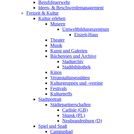
Berufsfeuerwehr
Ideen- & Beschwerdemanagement
Freizeit & Kultur
Kultur erleben
Museen
Umweltbildungszentrum
Eiszeit-Haus
Theater
Musik
Kunst und Galerien
Büchereien und Archive
Stadtarchiv
Stadtbibliothek
Kinos
Veranstaltungsstätten
Kulturgruppen und -vereine
Festivals
Kulturtreffs
Stadtportrait
Städtepartnerschaften
Carlisle (GB)
Slupsk (PL)
Neubrandenburg (D)
Spiel und Spaß
Campusbad