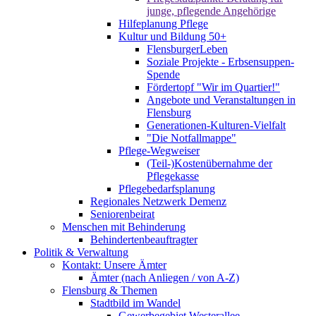
junge, pflegende Angehörige
Hilfeplanung Pflege
Kultur und Bildung 50+
FlensburgerLeben
Soziale Projekte - Erbsensuppen-
Spende
Fördertopf "Wir im Quartier!"
Angebote und Veranstaltungen in
Flensburg
Generationen-Kulturen-Vielfalt
"Die Notfallmappe"
Pflege-Wegweiser
(Teil-)Kostenübernahme der
Pflegekasse
Pflegebedarfsplanung
Regionales Netzwerk Demenz
Seniorenbeirat
Menschen mit Behinderung
Behindertenbeauftragter
Politik & Verwaltung
Kontakt: Unsere Ämter
Ämter (nach Anliegen / von A-Z)
Flensburg & Themen
Stadtbild im Wandel
Gewerbegebiet Westerallee