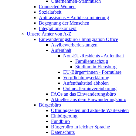
Unternehmen-Stammtisch
Connected Women
Sozialarbeit
Antirassismus + Antidiskriminierung
Begegnung der Menschen
Integrationskonzept
Unsere Ämter von A-Z
Einwanderungsbüro / Immigration Office
Asylbewerberleistungen
Aufenthalt
Non-EU-Residents - Aufenthalt
Familiennachzug
Studium in Flensburg
EU-Bürger*innen - Formulare
Verpflichtungserklärung
Aufenthaltstitel abholen
Online-Terminvereinbarung
FAQs an das Einwanderungsbüro
Aktuelles aus dem Einwanderungsbüro
Bürgerbüro
Öffnungszeiten und aktuelle Wartezeiten
Einbürgerung
Fundbüro
Bürgerbüro in leichter Sprache
Datenschutz