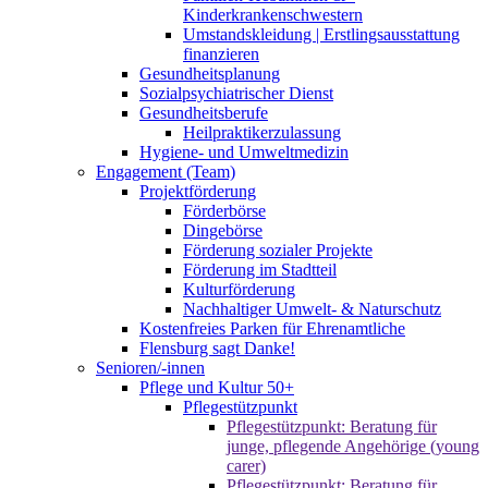
Kinderkrankenschwestern
Umstandskleidung | Erstlingsausstattung
finanzieren
Gesundheitsplanung
Sozialpsychiatrischer Dienst
Gesundheitsberufe
Heilpraktikerzulassung
Hygiene- und Umweltmedizin
Engagement (Team)
Projektförderung
Förderbörse
Dingebörse
Förderung sozialer Projekte
Förderung im Stadtteil
Kulturförderung
Nachhaltiger Umwelt- & Naturschutz
Kostenfreies Parken für Ehrenamtliche
Flensburg sagt Danke!
Senioren/-innen
Pflege und Kultur 50+
Pflegestützpunkt
Pflegestützpunkt: Beratung für
junge, pflegende Angehörige (young
carer)
Pflegestützpunkt: Beratung für