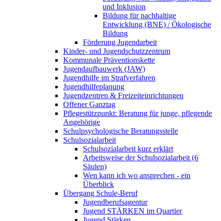
und Inklusion
Bildung für nachhaltige
Entwicklung (BNE) / Ökologische
Bildung
Förderung Jugendarbeit
Kinder- und Jugendschutzzentrum
Kommunale Präventionskette
Jugendaufbauwerk (JAW)
Jugendhilfe im Strafverfahren
Jugendhilfeplanung
Jugendzentren & Freizeiteinrichtungen
Offener Ganztag
Pflegestützpunkt: Beratung für junge, pflegende
Angehörige
Schulpsychologische Beratungsstelle
Schulsozialarbeit
Schulsozialarbeit kurz erklärt
Arbeitsweise der Schulsozialarbeit (6
Säulen)
Wen kann ich wo ansprechen - ein
Überblick
Übergang Schule-Beruf
Jugendberufsagentur
Jugend STÄRKEN im Quartier
Jugend Stärken