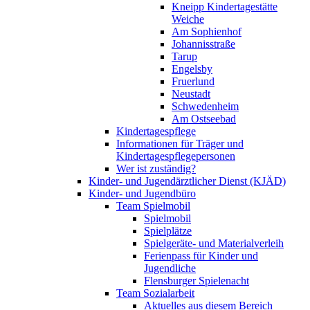
Kneipp Kindertagestätte
Weiche
Am Sophienhof
Johannisstraße
Tarup
Engelsby
Fruerlund
Neustadt
Schwedenheim
Am Ostseebad
Kindertagespflege
Informationen für Träger und
Kindertagespflegepersonen
Wer ist zuständig?
Kinder- und Jugendärztlicher Dienst (KJÄD)
Kinder- und Jugendbüro
Team Spielmobil
Spielmobil
Spielplätze
Spielgeräte- und Materialverleih
Ferienpass für Kinder und
Jugendliche
Flensburger Spielenacht
Team Sozialarbeit
Aktuelles aus diesem Bereich