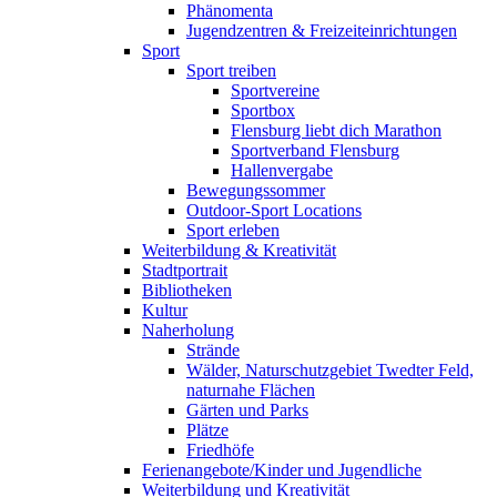
Phänomenta
Jugendzentren & Freizeiteinrichtungen
Sport
Sport treiben
Sportvereine
Sportbox
Flensburg liebt dich Marathon
Sportverband Flensburg
Hallenvergabe
Bewegungssommer
Outdoor-Sport Locations
Sport erleben
Weiterbildung & Kreativität
Stadtportrait
Bibliotheken
Kultur
Naherholung
Strände
Wälder, Naturschutzgebiet Twedter Feld,
naturnahe Flächen
Gärten und Parks
Plätze
Friedhöfe
Ferienangebote/Kinder und Jugendliche
Weiterbildung und Kreativität