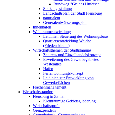
Rundweg "Grünes Hufeisen"
Straßengestaltung
Landschaftsplan der Stadt Flensburg
naturtalent
Generalentwässerungsplan
Innenhafen
Wohnraumentwicklung
Leitlinien Steuerung des Wohnungsbaus
Quartiersentwicklung Weiche
(Friedenskirche)
Wirtschaftsthemen der Stadtplanung
Zentren- und Einzelhandelskonzept
Erweiterung des Gewerbegebietes
Westerallee
Hafen
Ferienwohnungskonzept
Leitlinien zur Entwicklung von
Gewerbeflächen
Flächenmanagement
Wirtschaftsstandort
Flensburg in Zahlen
Kleinräumige Gebietsgliederung
Wirtschaftsprofil
Grenzpendeln
Grenzdreieck - Grænsetrekanten