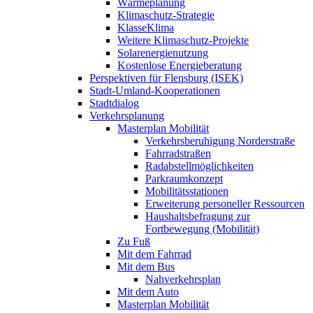
Wärmeplanung
Klimaschutz-Strategie
KlasseKlima
Weitere Klimaschutz-Projekte
Solarenergienutzung
Kostenlose Energieberatung
Perspektiven für Flensburg (ISEK)
Stadt-Umland-Kooperationen
Stadtdialog
Verkehrsplanung
Masterplan Mobilität
Verkehrsberuhigung Norderstraße
Fahrradstraßen
Radabstellmöglichkeiten
Parkraumkonzept
Mobilitätsstationen
Erweiterung personeller Ressourcen
Haushaltsbefragung zur
Fortbewegung (Mobilität)
Zu Fuß
Mit dem Fahrrad
Mit dem Bus
Nahverkehrsplan
Mit dem Auto
Masterplan Mobilität