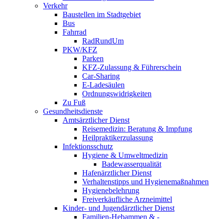
Verkehr
Baustellen im Stadtgebiet
Bus
Fahrrad
RadRundUm
PKW/KFZ
Parken
KFZ-Zulassung & Führerschein
Car-Sharing
E-Ladesäulen
Ordnungswidrigkeiten
Zu Fuß
Gesundheitsdienste
Amtsärztlicher Dienst
Reisemedizin: Beratung & Impfung
Heilpraktikerzulassung
Infektionsschutz
Hygiene & Umweltmedizin
Badewasserqualität
Hafenärztlicher Dienst
Verhaltenstipps und Hygienemaßnahmen
Hygienebelehrung
Freiverkäufliche Arzneimittel
Kinder- und Jugendärztlicher Dienst
Familien-Hebammen & -