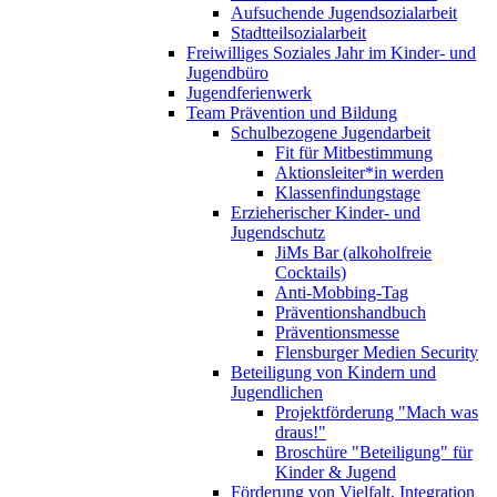
Aufsuchende Jugendsozialarbeit
Stadtteilsozialarbeit
Freiwilliges Soziales Jahr im Kinder- und
Jugendbüro
Jugendferienwerk
Team Prävention und Bildung
Schulbezogene Jugendarbeit
Fit für Mitbestimmung
Aktionsleiter*in werden
Klassenfindungstage
Erzieherischer Kinder- und
Jugendschutz
JiMs Bar (alkoholfreie
Cocktails)
Anti-Mobbing-Tag
Präventionshandbuch
Präventionsmesse
Flensburger Medien Security
Beteiligung von Kindern und
Jugendlichen
Projektförderung "Mach was
draus!"
Broschüre "Beteiligung" für
Kinder & Jugend
Förderung von Vielfalt, Integration