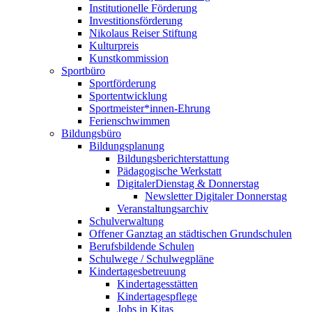
Institutionelle Förderung
Investitionsförderung
Nikolaus Reiser Stiftung
Kulturpreis
Kunstkommission
Sportbüro
Sportförderung
Sportentwicklung
Sportmeister*innen-Ehrung
Ferienschwimmen
Bildungsbüro
Bildungsplanung
Bildungsberichterstattung
Pädagogische Werkstatt
DigitalerDienstag & Donnerstag
Newsletter Digitaler Donnerstag
Veranstaltungsarchiv
Schulverwaltung
Offener Ganztag an städtischen Grundschulen
Berufsbildende Schulen
Schulwege / Schulwegpläne
Kindertagesbetreuung
Kindertagesstätten
Kindertagespflege
Jobs in Kitas