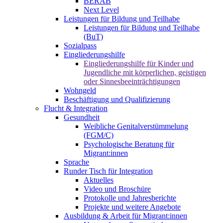
BERAB
Next Level
Leistungen für Bildung und Teilhabe
Leistungen für Bildung und Teilhabe
(BuT)
Sozialpass
Eingliederungshilfe
Eingliederungshilfe für Kinder und
Jugendliche mit körperlichen, geistigen
oder Sinnesbeeinträchtigungen
Wohngeld
Beschäftigung und Qualifizierung
Flucht & Integration
Gesundheit
Weibliche Genitalverstümmelung
(FGM/C)
Psychologische Beratung für
Migrant:innen
Sprache
Runder Tisch für Integration
Aktuelles
Video und Broschüre
Protokolle und Jahresberichte
Projekte und weitere Angebote
Ausbildung & Arbeit für Migrant:innen