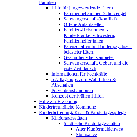
Familien
Hilfe für junge/werdende Eltern
Familienhebammen Schutzengel
Schwangerschafts(konflikt)
Offene Anlaufstellen
Familien-Hebammen, -
Kinderkrankenschwestern,
Familienhelfer:innen
Patenschaften für Kinder psychisch
belasteter Eltern
Gesundheitsdienstanbieter
Schwangerschaft, Geburt und die
erste Zeit danach
Informationen für Fachkräfte
5 Alltagstipps zum Wohlfühlen &
Abschalten
Präventionshandbuch
Konzept der Frühen Hilfen
Hilfe zur Erziehung
Kinderfreundliche Kommune
Kinderbetreuung: Kitas & Kindertagespflege
Kindertagesstätten
Städtische Kindertagesstätten
Alter Kupfermühlenweg
Stuhrsallee