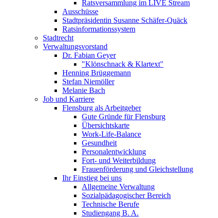
Ratsversammlung im LIVE Stream
Ausschüsse
Stadtpräsidentin Susanne Schäfer-Quäck
Ratsinformationssystem
Stadtrecht
Verwaltungsvorstand
Dr. Fabian Geyer
"Klönschnack & Klartext"
Henning Brüggemann
Stefan Niemöller
Melanie Bach
Job und Karriere
Flensburg als Arbeitgeber
Gute Gründe für Flensburg
Übersichtskarte
Work-Life-Balance
Gesundheit
Personalentwicklung
Fort- und Weiterbildung
Frauenförderung und Gleichstellung
Ihr Einstieg bei uns
Allgemeine Verwaltung
Sozialpädagogischer Bereich
Technische Berufe
Studiengang B. A.