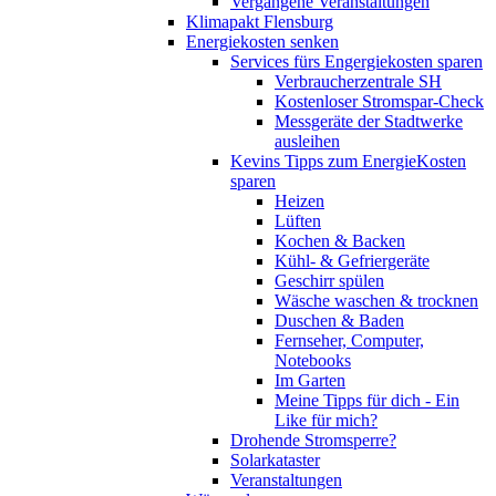
Vergangene Veranstaltungen
Klimapakt Flensburg
Energiekosten senken
Services fürs Engergiekosten sparen
Verbraucherzentrale SH
Kostenloser Stromspar-Check
Messgeräte der Stadtwerke
ausleihen
Kevins Tipps zum EnergieKosten
sparen
Heizen
Lüften
Kochen & Backen
Kühl- & Gefriergeräte
Geschirr spülen
Wäsche waschen & trocknen
Duschen & Baden
Fernseher, Computer,
Notebooks
Im Garten
Meine Tipps für dich - Ein
Like für mich?
Drohende Stromsperre?
Solarkataster
Veranstaltungen