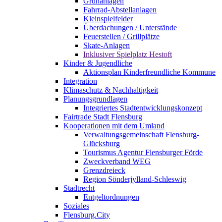
Grünanlagen
Fahrrad-Abstellanlagen
Kleinspielfelder
Überdachungen / Unterstände
Feuerstellen / Grillplätze
Skate-Anlagen
Inklusiver Spielplatz Hestoft
Kinder & Jugendliche
Aktionsplan Kinderfreundliche Kommune
Integration
Klimaschutz & Nachhaltigkeit
Planungsgrundlagen
Integriertes Stadtentwicklungskonzept
Fairtrade Stadt Flensburg
Kooperationen mit dem Umland
Verwaltungsgemeinschaft Flensburg-
Glücksburg
Tourismus Agentur Flensburger Förde
Zweckverband WEG
Grenzdreieck
Region Sönderjylland-Schleswig
Stadtrecht
Entgeltordnungen
Soziales
Flensburg.City