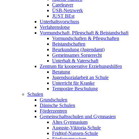
Careleaver
ÜSB-Netzwerk
JUST BEst
Unterhaltsvorschuss
Verfahrenslotse
Vormundschaft, Pflegschaft & Beistandschaft
Vormundschaften & Pflegschaften
Beistandschaften
Beurkundung (Jugendamt)
Gemeinsames Sorgerecht
Unterhalt & Vaterschaft
Zentrum für kooperative Erziehungshilfen
Beratung
Jugendsozialarbeit an Schule
Unterricht für Kranke
Temporäre Beschulung
Schulen
Grundschulen
Dänische Schulen
Förderzentren
Gemeinschaftsschulen und Gymnasien
Altes Gymnasium
Auguste-Viktoria-Schule
Fridtjof-Nansen-Schule
Fördegymnasium