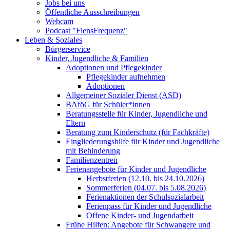
Jobs bei uns
Öffentliche Ausschreibungen
Webcam
Podcast "FlensFrequenz"
Leben & Soziales
Bürgerservice
Kinder, Jugendliche & Familien
Adoptionen und Pflegekinder
Pflegekinder aufnehmen
Adoptionen
Allgemeiner Sozialer Dienst (ASD)
BAföG für Schüler*innen
Beratungsstelle für Kinder, Jugendliche und
Eltern
Beratung zum Kinderschutz (für Fachkräfte)
Eingliederungshilfe für Kinder und Jugendliche
mit Behinderung
Familienzentren
Ferienangebote für Kinder und Jugendliche
Herbstferien (12.10. bis 24.10.2026)
Sommerferien (04.07. bis 5.08.2026)
Ferienaktionen der Schulsozialarbeit
Ferienpass für Kinder und Jugendliche
Offene Kinder- und Jugendarbeit
Frühe Hilfen: Angebote für Schwangere und