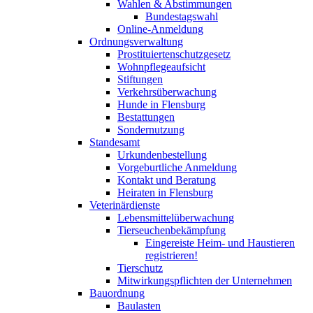
Wahlen & Abstimmungen
Bundestagswahl
Online-Anmeldung
Ordnungsverwaltung
Prostituiertenschutzgesetz
Wohnpflegeaufsicht
Stiftungen
Verkehrsüberwachung
Hunde in Flensburg
Bestattungen
Sondernutzung
Standesamt
Urkundenbestellung
Vorgeburtliche Anmeldung
Kontakt und Beratung
Heiraten in Flensburg
Veterinärdienste
Lebensmittelüberwachung
Tierseuchenbekämpfung
Eingereiste Heim- und Haustieren
registrieren!
Tierschutz
Mitwirkungspflichten der Unternehmen
Bauordnung
Baulasten