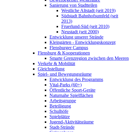
Sanierung von Stadtteilen
Westliche Altstadt (seit 2019)
Südstadt Bahnhofsumfeld (seit
2013)
Fruerlund-Süd (seit 2010)
Neustadt (seit 2000)
Entwicklung unserer Strände
Kleingärten - Entwicklungskonzept
Flensburger Campus
Flensburg & Kooperationen
Smarte Grenzregion zwischen den Meeren
Verkehr & Mobilität
Gleichstellung
Spiel- und Bewegungsräume
Entwicklung des Programms
Vital-Parks (60+)
Öffentliche Sport-Geräte
Naturnahe Spielflächen
Arbeitsgruppe
Beteiligung
Schulhöfe
Spielplätze
Jugend-Aktivitätsräume
Stadt-Strände